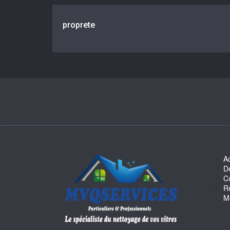
proprete
Ac
D
C
R
M