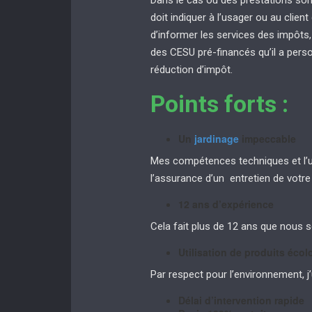
Dans le cas où des prestations sont
doit indiquer à l’usager ou au client q
d’informer les services des impôts,
des CESU pré-financés qu’il a pers
réduction d’impôt.
Points forts :
Un
jardinage
impeccable
Mes compétences techniques et l’uti
l’assurance d’un entretien de votr
12 ans d’expérience
Cela fait plus de 12 ans que nous 
Utilisation de produits éco
Par respect pour l’environnement, j’u
Délai d’intervention rapide