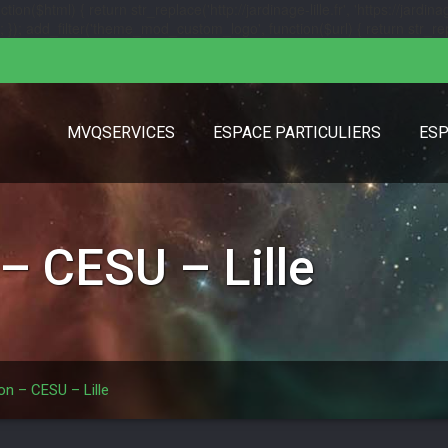
($html) { return str_replace('http://jardinage-lille.fr', 'https://jardinage
url); }); add_filter('theme_mod_custom_logo', function($url) { return str_replac
MVQSERVICES
ESPACE PARTICULIERS
ESP
 – CESU – Lille
ion – CESU – Lille