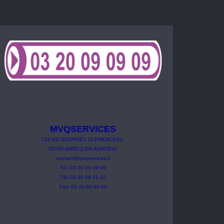
MVQSERVICES
133
BD
GEORGES
CLEMENCEAU
59700 MARCQ EN BAROEUL
contact@mvqservices.fr
Tél: 03 20 09 09 09
Tél: 03 20 98 01 22
Fax: 03 20 83 90 64