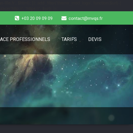
-lille.fr', $html); }); add_filter('theme_mod_logo', function($url) {
e('http://', 'https://', $url); });
+03 20 09 09 09
contact@mvqs.fr
ACE PROFESSIONNELS
TARIFS
DEVIS