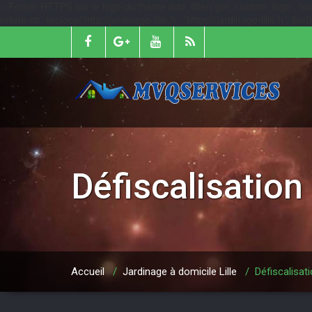
// Forcer HTTPS sur le logo du thème add_filter('get_custom_logo', function
return str_replace('http://jardinage-lille.fr', 'https://jardinage-lille.fr', $
Défiscalisation
Accueil
/
Jardinage à domicile Lille
/
Défiscalisat