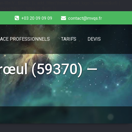
-lille.fr', $html); }); add_filter('theme_mod_logo', function($url) {
e('http://', 'https://', $url); });
+03 20 09 09 09
contact@mvqs.fr
ACE PROFESSIONNELS
TARIFS
DEVIS
rœul (59370) —