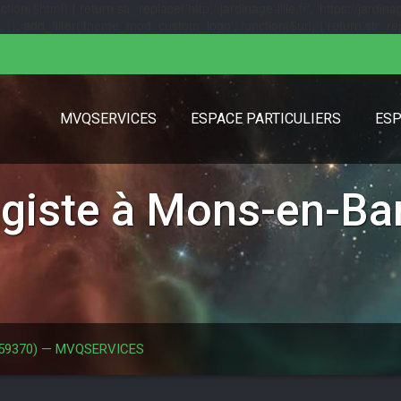
($html) { return str_replace('http://jardinage-lille.fr', 'https://jardinage
url); }); add_filter('theme_mod_custom_logo', function($url) { return str_replac
MVQSERVICES
ESPACE PARTICULIERS
ESP
agiste à Mons-en-Ba
 (59370) — MVQSERVICES