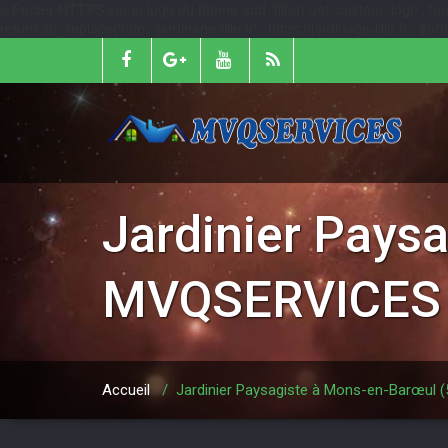
// Forcer HTTPS sur le logo du thème add_filter('get_custom_logo', function
return str_replace('http://jardinage-lille.fr', 'https://jardinage-lille.fr', $
Jardinier Pays
MVQSERVICES
Accueil
/
Jardinier Paysagiste à Mons-en-Barœul