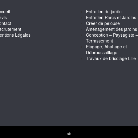
cueil
Entretien du jardin
evis
Entretien Parcs et Jardins
ontact
Créer de pelouse
ecrutement
Aménagement des jardins
entions Légales
Conception – Paysagiste –
Terrassement
Elagage, Abattage et
Débroussaillage
Travaux de bricolage Lille
éservés - MVQSERVICES.FR Conception, Réalisation & Référencem