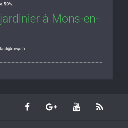
de 50%
.
 jardinier à Mons-en-
ntact@mvqs.fr