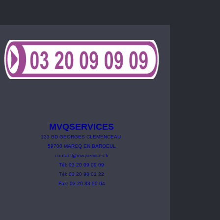
MVQSERVICES
133
BD
GEORGES
CLEMENCEAU
59700 MARCQ EN BAROEUL
contact@mvqservices.fr
Tél: 03 20 09 09 09
Tél: 03 20 98 01 22
Fax: 03 20 83 90 64