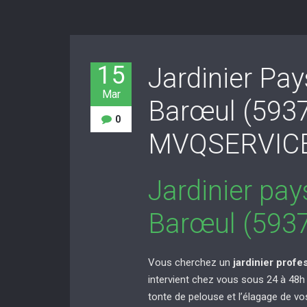
15
Jardinier Pa
Mar
Barœul (593
0
MVQSERVIC
Jardinier pa
Barœul (593
Vous cherchez un
jardinier prof
intervient chez vous sous 24 à 48h po
tonte de pelouse et l’élagage de v