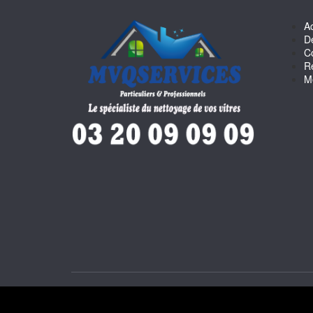
Ac
D
C
R
M
©2018 Tous droits r