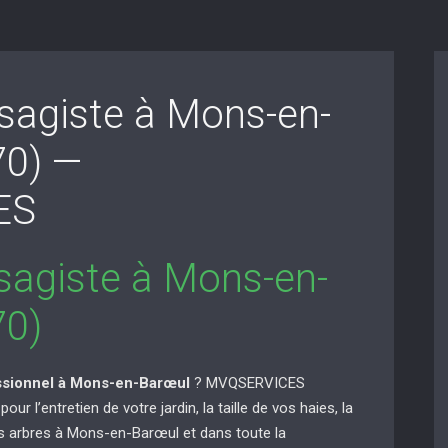
ysagiste à Mons-en-
70) —
ES
ysagiste à Mons-en-
70)
essionnel à Mons-en-Barœul
? MVQSERVICES
ur l’entretien de votre jardin, la taille de vos haies, la
os arbres à Mons-en-Barœul et dans toute la