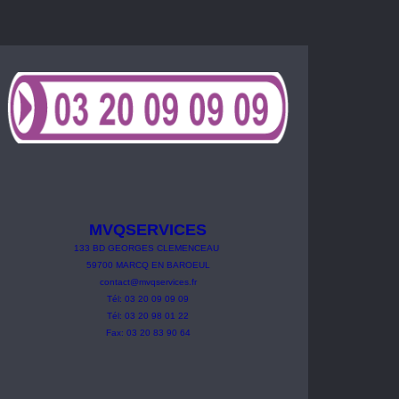
MVQSERVICES
133
BD
GEORGES
CLEMENCEAU
59700 MARCQ EN BAROEUL
contact@mvqservices.fr
Tél: 03 20 09 09 09
Tél: 03 20 98 01 22
Fax: 03 20 83 90 64