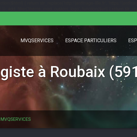
($html) { return str_replace('http://jardinage-lille.fr', 'https://jardinage
url); }); add_filter('theme_mod_custom_logo', function($url) { return str_replac
MVQSERVICES
ESPACE PARTICULIERS
ESP
agiste à Roubaix (59
) — MVQSERVICES