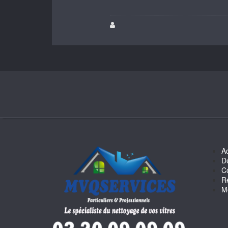
Ac
D
C
R
M