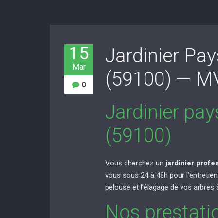
15
Jardinier Pa
Mar
(59100) — 
0
Jardinier pa
(59100)
Vous cherchez un
jardinier profe
vous sous 24 à 48h pour l’entretien d
pelouse et l’élagage de vos arbres à
Nos prestati