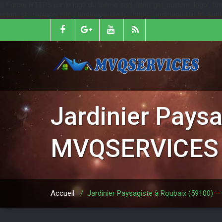
// Forcer HTTPS sur le logo du thème add_filter('get_custom_logo', function
return str_replace('http://jardinage-lille.fr', 'https://jardinage-lille.fr', $
Jardinier Pays
MVQSERVICES
Accueil
/
Jardinier Paysagiste à Roubaix (59100