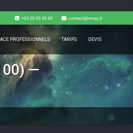
-lille.fr', $html); }); add_filter('theme_mod_logo', function($url) {
e('http://', 'https://', $url); });
+03 20 09 09 09
contact@mvqs.fr
ACE PROFESSIONNELS
TARIFS
DEVIS
100) —