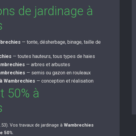
ons de jardinage à
s
mbrechies
— tonte, désherbage, binage, taille de
chies
— toutes hauteurs, tous types de haies
ambrechies
— arbres et arbustes
ambrechies
— semis ou gazon en rouleaux
à Wambrechies
— conception et réalisation
ôt 50% à
s
53). Vos travaux de jardinage à
Wambrechies
de 50%
.