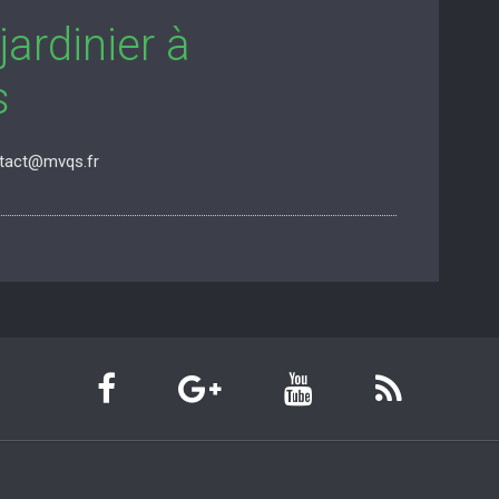
jardinier à
s
ntact@mvqs.fr