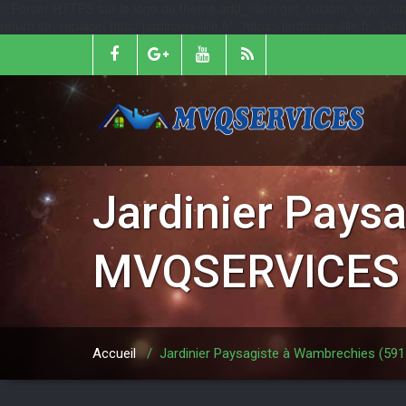
// Forcer HTTPS sur le logo du thème add_filter('get_custom_logo', function
return str_replace('http://jardinage-lille.fr', 'https://jardinage-lille.fr', $
Jardinier Pays
MVQSERVICES
Accueil
/
Jardinier Paysagiste à Wambrechies (5