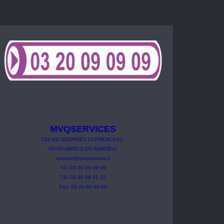
MVQSERVICES
133
BD
GEORGES
CLEMENCEAU
59700 MARCQ EN BAROEUL
contact@mvqservices.fr
Tél: 03 20 09 09 09
Tél: 03 20 98 01 22
Fax: 03 20 83 90 64