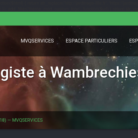
($html) { return str_replace('http://jardinage-lille.fr', 'https://jardinage
url); }); add_filter('theme_mod_custom_logo', function($url) { return str_replac
MVQSERVICES
ESPACE PARTICULIERS
ESP
agiste à Wambrechie
9118) — MVQSERVICES