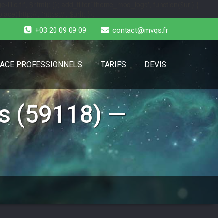
-lille.fr', $html); }); add_filter('theme_mod_logo', function($url) {
e('http://', 'https://', $url); });
+03 20 09 09 09
contact@mvqs.fr
ACE PROFESSIONNELS
TARIFS
DEVIS
s (59118) —