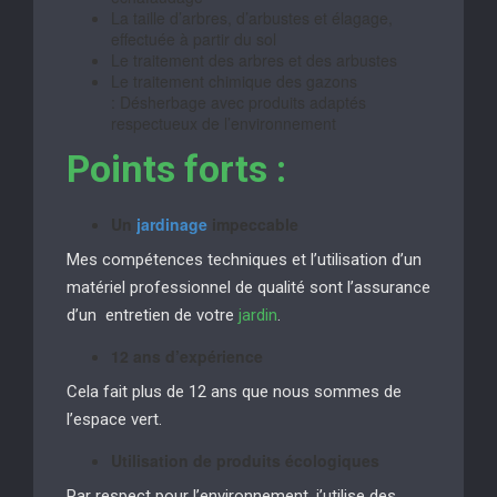
La taille d’arbres, d’arbustes et élagage,
effectuée à partir du sol
Le traitement des arbres et des arbustes
Le traitement chimique des gazons
: Désherbage avec produits adaptés
respectueux de l’environnement
Points forts :
Un
jardinage
impeccable
Mes compétences techniques et l’utilisation d’un
matériel professionnel de qualité sont l’assurance
d’un entretien de votre
jardin
.
12 ans d’expérience
Cela fait plus de 12 ans que nous sommes de
l’espace vert.
Utilisation de produits écologiques
Par respect pour l’environnement, j’utilise des