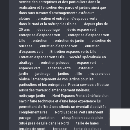
service des entreprises et des particuliers dans la
réalisation et l’entretien des parcs et jardins ainsi que
,
dans tous travaux d’aménagements extérieurs
,
,
cloture
création et entretien d’espaces verts
,
dans le Nord et la métropole Lilloise
depuis plus de
,
,
,
20 ans
dessouchage
devis espace vert
,
entreprise d’espaces vert
entreprise d’espaces vert
,
,
,
Lille
entretien
entretien de jardin
entretien de
,
,
terrasse
entretien d’espace vert
entretien
,
,
d’espaces vert
Entretien espaces verts Lille
Entretien espaces verts Lille – Société spécialisée en
,
,
,
abattage
entretien pelouse
espace vert
,
,
,
espaces vert
espaces verts
exterieur
,
,
,
,
jardin
jardinage
jardins
lille
mvqservices
réalise l’aménagement de vos jardins pour les
particuliers et les entreprises. Presta services effectue
,
aussi des travaux d’aménagement intérieur.
,
nettoyage jardin
Nord Espaces Verts bénéficie d’un
savoir faire technique et d’une large expérience lui
permettant d’offrir à ses clients un éventail d’activités
,
,
complémentaires
Nord Espaces Verts intervient
,
,
,
pavage
plantation
récupération eau de pluie
,
,
Situé près de Lille dans le Nord
taille de haies
,
,
,
terrains de sport
terrasse
tonte de pelouse