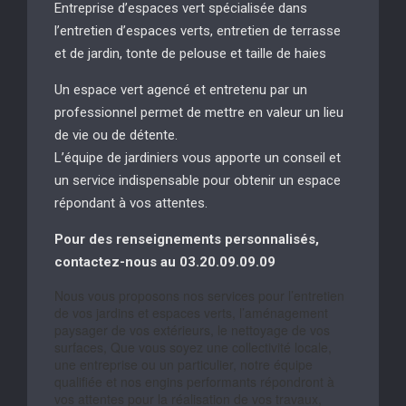
Entreprise d’espaces vert spécialisée dans
l’entretien d’espaces verts, entretien de terrasse
et de jardin, tonte de pelouse et taille de haies
Un espace vert agencé et entretenu par un
professionnel permet de mettre en valeur un lieu
de vie ou de détente.
L’équipe de jardiniers vous apporte un conseil et
un service indispensable pour obtenir un espace
répondant à vos attentes.
Pour des renseignements personnalisés,
contactez-nous au 03.20.09.09.09
Nous vous proposons nos services pour l’entretien
de vos jardins et espaces verts, l’aménagement
paysager de vos extérieurs, le nettoyage de vos
surfaces, Que vous soyez une collectivité locale,
une entreprise ou un particulier, notre équipe
qualifiée et nos engins performants répondront à
vos attentes pour la réalisation de vos travaux,