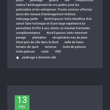
,
,
,
,
jardin
jardinage
jardins
lille
mvqservices
réalise l’aménagement de vos jardins pour les
particuliers et les entreprises. Presta services effectue
,
aussi des travaux d’aménagement intérieur.
,
nettoyage jardin
Nord Espaces Verts bénéficie d’un
savoir faire technique et d’une large expérience lui
permettant d’offrir à ses clients un éventail d’activités
,
,
complémentaires
Nord Espaces Verts intervient
,
,
,
pavage
plantation
récupération eau de pluie
,
,
Situé près de Lille dans le Nord
taille de haies
,
,
,
terrains de sport
terrasse
tonte de pelouse
,
,
tonte pelouse
voirie
VRD
Jardinage à domicile Lille
13
Fév