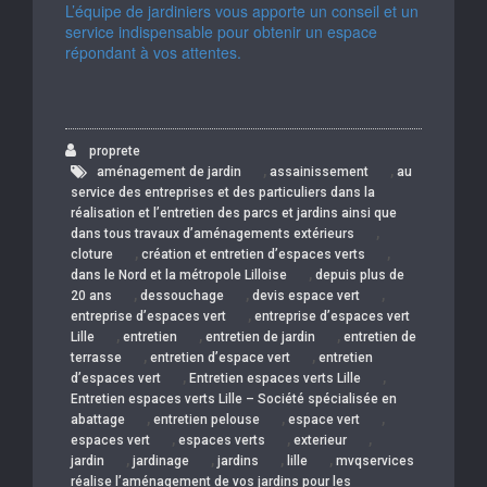
L’équipe de jardiniers vous apporte un conseil et un
service indispensable pour obtenir un espace
répondant à vos attentes.
proprete
,
,
aménagement de jardin
assainissement
au
service des entreprises et des particuliers dans la
réalisation et l’entretien des parcs et jardins ainsi que
,
dans tous travaux d’aménagements extérieurs
,
,
cloture
création et entretien d’espaces verts
,
dans le Nord et la métropole Lilloise
depuis plus de
,
,
,
20 ans
dessouchage
devis espace vert
,
entreprise d’espaces vert
entreprise d’espaces vert
,
,
,
Lille
entretien
entretien de jardin
entretien de
,
,
terrasse
entretien d’espace vert
entretien
,
,
d’espaces vert
Entretien espaces verts Lille
Entretien espaces verts Lille – Société spécialisée en
,
,
,
abattage
entretien pelouse
espace vert
,
,
,
espaces vert
espaces verts
exterieur
,
,
,
,
jardin
jardinage
jardins
lille
mvqservices
réalise l’aménagement de vos jardins pour les