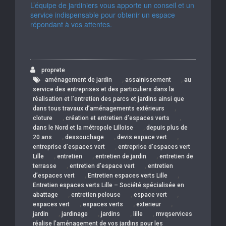
L’équipe de jardiniers vous apporte un conseil et un
service indispensable pour obtenir un espace
répondant à vos attentes.
proprete
,
,
aménagement de jardin
assainissement
au
service des entreprises et des particuliers dans la
réalisation et l’entretien des parcs et jardins ainsi que
,
dans tous travaux d’aménagements extérieurs
,
,
cloture
création et entretien d’espaces verts
,
dans le Nord et la métropole Lilloise
depuis plus de
,
,
,
20 ans
dessouchage
devis espace vert
,
entreprise d’espaces vert
entreprise d’espaces vert
,
,
,
Lille
entretien
entretien de jardin
entretien de
,
,
terrasse
entretien d’espace vert
entretien
,
,
d’espaces vert
Entretien espaces verts Lille
Entretien espaces verts Lille – Société spécialisée en
,
,
,
abattage
entretien pelouse
espace vert
,
,
,
espaces vert
espaces verts
exterieur
,
,
,
,
jardin
jardinage
jardins
lille
mvqservices
réalise l’aménagement de vos jardins pour les