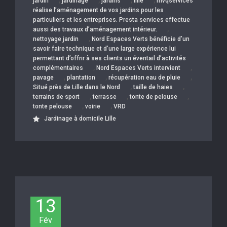
,
,
,
,
jardin
jardinage
jardins
lille
mvqservices
réalise l’aménagement de vos jardins pour les
particuliers et les entreprises. Presta services effectue
,
aussi des travaux d’aménagement intérieur.
,
nettoyage jardin
Nord Espaces Verts bénéficie d’un
savoir faire technique et d’une large expérience lui
permettant d’offrir à ses clients un éventail d’activités
,
,
complémentaires
Nord Espaces Verts intervient
,
,
,
pavage
plantation
récupération eau de pluie
,
,
Situé près de Lille dans le Nord
taille de haies
,
,
,
terrains de sport
terrasse
tonte de pelouse
,
,
tonte pelouse
voirie
VRD
Jardinage à domicile Lille
13
Fév