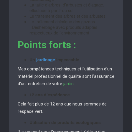
La taille d’arbres, d’arbustes et élagage,
effectuée à partir du sol
Le traitement des arbres et des arbustes
Le traitement chimique des gazons
: Désherbage avec produits adaptés
respectueux de l’environnement
Points forts :
Un
jardinage
impeccable
Mes compétences techniques et l’utilisation d’un
matériel professionnel de qualité sont l’assurance
d’un entretien de votre
jardin
.
12 ans d’expérience
Cela fait plus de 12 ans que nous sommes de
l’espace vert.
Utilisation de produits écologiques
Par respect pour l’environnement, j’utilise des