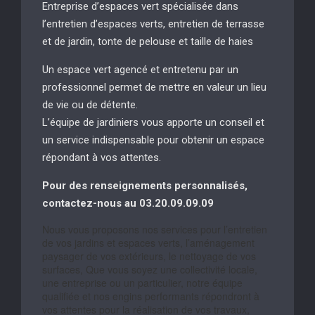
Entreprise d’espaces vert spécialisée dans
l’entretien d’espaces verts, entretien de terrasse
et de jardin, tonte de pelouse et taille de haies
Un espace vert agencé et entretenu par un
professionnel permet de mettre en valeur un lieu
de vie ou de détente.
L’équipe de jardiniers vous apporte un conseil et
un service indispensable pour obtenir un espace
répondant à vos attentes.
Pour des renseignements personnalisés,
contactez-nous au 03.20.09.09.09
Nous vous proposons nos services pour l’entretien
de vos jardins et espaces verts, l’aménagement
paysager de vos extérieurs, le nettoyage de vos
surfaces, Que vous soyez une collectivité locale,
une entreprise ou un particulier, notre équipe
qualifiée et nos engins performants répondront à
vos attentes pour la réalisation de vos travaux,