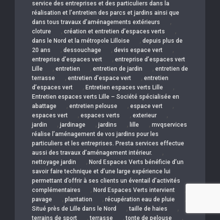
service des entreprises et des particuliers dans la
réalisation et l’entretien des parcs et jardins ainsi que
,
dans tous travaux d’aménagements extérieurs
,
,
cloture
création et entretien d’espaces verts
,
dans le Nord et la métropole Lilloise
depuis plus de
,
,
,
20 ans
dessouchage
devis espace vert
,
entreprise d’espaces vert
entreprise d’espaces vert
,
,
,
Lille
entretien
entretien de jardin
entretien de
,
,
terrasse
entretien d’espace vert
entretien
,
,
d’espaces vert
Entretien espaces verts Lille
Entretien espaces verts Lille – Société spécialisée en
,
,
,
abattage
entretien pelouse
espace vert
,
,
,
espaces vert
espaces verts
exterieur
,
,
,
,
jardin
jardinage
jardins
lille
mvqservices
réalise l’aménagement de vos jardins pour les
particuliers et les entreprises. Presta services effectue
,
aussi des travaux d’aménagement intérieur.
,
nettoyage jardin
Nord Espaces Verts bénéficie d’un
savoir faire technique et d’une large expérience lui
permettant d’offrir à ses clients un éventail d’activités
,
,
complémentaires
Nord Espaces Verts intervient
,
,
,
pavage
plantation
récupération eau de pluie
,
,
Situé près de Lille dans le Nord
taille de haies
,
,
,
terrains de sport
terrasse
tonte de pelouse