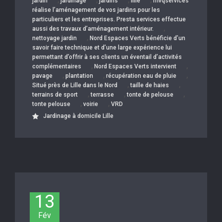
,
,
,
,
jardin
jardinage
jardins
lille
mvqservices
réalise l’aménagement de vos jardins pour les
particuliers et les entreprises. Presta services effectue
,
aussi des travaux d’aménagement intérieur.
,
nettoyage jardin
Nord Espaces Verts bénéficie d’un
savoir faire technique et d’une large expérience lui
permettant d’offrir à ses clients un éventail d’activités
,
,
complémentaires
Nord Espaces Verts intervient
,
,
,
pavage
plantation
récupération eau de pluie
,
,
Situé près de Lille dans le Nord
taille de haies
,
,
,
terrains de sport
terrasse
tonte de pelouse
,
,
tonte pelouse
voirie
VRD
Jardinage à domicile Lille
13
Fév