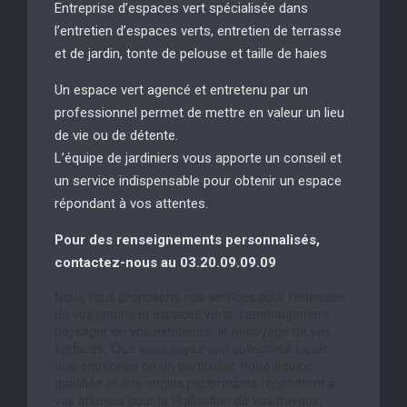
Entreprise d’espaces vert spécialisée dans
l’entretien d’espaces verts, entretien de terrasse
et de jardin, tonte de pelouse et taille de haies
Un espace vert agencé et entretenu par un
professionnel permet de mettre en valeur un lieu
de vie ou de détente.
L’équipe de jardiniers vous apporte un conseil et
un service indispensable pour obtenir un espace
répondant à vos attentes.
Pour des renseignements personnalisés,
contactez-nous au 03.20.09.09.09
Nous vous proposons nos services pour l’entretien
de vos jardins et espaces verts, l’aménagement
paysager de vos extérieurs, le nettoyage de vos
surfaces, Que vous soyez une collectivité locale,
une entreprise ou un particulier, notre équipe
qualifiée et nos engins performants répondront à
vos attentes pour la réalisation de vos travaux,