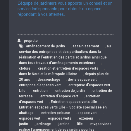
L’équipe de jardiniers vous apporte un conseil et un
service indispensable pour obtenir un espace
répondant à vos attentes.
proprete
,
,
aménagement de jardin
assainissement
au
service des entreprises et des particuliers dans la
réalisation et l’entretien des parcs et jardins ainsi que
,
dans tous travaux d’aménagements extérieurs
,
,
cloture
création et entretien d’espaces verts
,
dans le Nord et la métropole Lilloise
depuis plus de
,
,
,
20 ans
dessouchage
devis espace vert
,
entreprise d’espaces vert
entreprise d’espaces vert
,
,
,
Lille
entretien
entretien de jardin
entretien de
,
,
terrasse
entretien d’espace vert
entretien
,
,
d’espaces vert
Entretien espaces verts Lille
Entretien espaces verts Lille – Société spécialisée en
,
,
,
abattage
entretien pelouse
espace vert
,
,
,
espaces vert
espaces verts
exterieur
,
,
,
,
jardin
jardinage
jardins
lille
mvqservices
réalise l’aménagement de vos jardins pour les