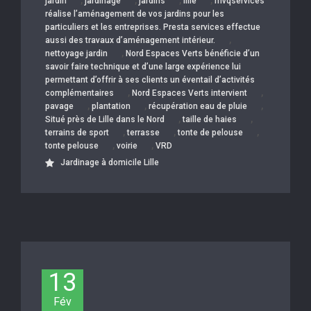
,
,
,
,
jardin
jardinage
jardins
lille
mvqservices
réalise l’aménagement de vos jardins pour les
particuliers et les entreprises. Presta services effectue
,
aussi des travaux d’aménagement intérieur.
,
nettoyage jardin
Nord Espaces Verts bénéficie d’un
savoir faire technique et d’une large expérience lui
permettant d’offrir à ses clients un éventail d’activités
,
,
complémentaires
Nord Espaces Verts intervient
,
,
,
pavage
plantation
récupération eau de pluie
,
,
Situé près de Lille dans le Nord
taille de haies
,
,
,
terrains de sport
terrasse
tonte de pelouse
,
,
tonte pelouse
voirie
VRD
Jardinage à domicile Lille
13
Fév