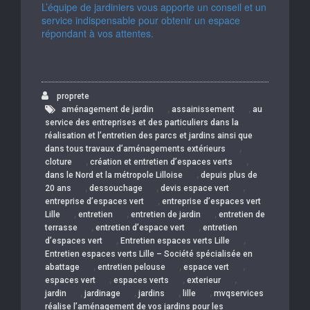
L’équipe de jardiniers vous apporte un conseil et un
service indispensable pour obtenir un espace
répondant à vos attentes.
proprete
,
,
aménagement de jardin
assainissement
au
service des entreprises et des particuliers dans la
réalisation et l’entretien des parcs et jardins ainsi que
,
dans tous travaux d’aménagements extérieurs
,
,
cloture
création et entretien d’espaces verts
,
dans le Nord et la métropole Lilloise
depuis plus de
,
,
,
20 ans
dessouchage
devis espace vert
,
entreprise d’espaces vert
entreprise d’espaces vert
,
,
,
Lille
entretien
entretien de jardin
entretien de
,
,
terrasse
entretien d’espace vert
entretien
,
,
d’espaces vert
Entretien espaces verts Lille
Entretien espaces verts Lille – Société spécialisée en
,
,
,
abattage
entretien pelouse
espace vert
,
,
,
espaces vert
espaces verts
exterieur
,
,
,
,
jardin
jardinage
jardins
lille
mvqservices
réalise l’aménagement de vos jardins pour les