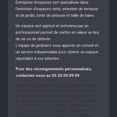
Entreprise d’espaces vert spécialisée dans
l’entretien d’espaces verts, entretien de terrasse
et de jardin, tonte de pelouse et taille de haies
Un espace vert agencé et entretenu par un
professionnel permet de mettre en valeur un lieu
de vie ou de détente.
L’équipe de jardiniers vous apporte un conseil et
un service indispensable pour obtenir un espace
répondant à vos attentes.
Pour des renseignements personnalisés,
contactez-nous au 03.20.09.09.09
Nous vous proposons nos services pour l’entretien
de vos jardins et espaces verts, l’aménagement
paysager de vos extérieurs, le nettoyage de vos
surfaces, Que vous soyez une collectivité locale,
une entreprise ou un particulier, notre équipe
qualifiée et nos engins performants répondront à
vos attentes pour la réalisation de vos travaux,