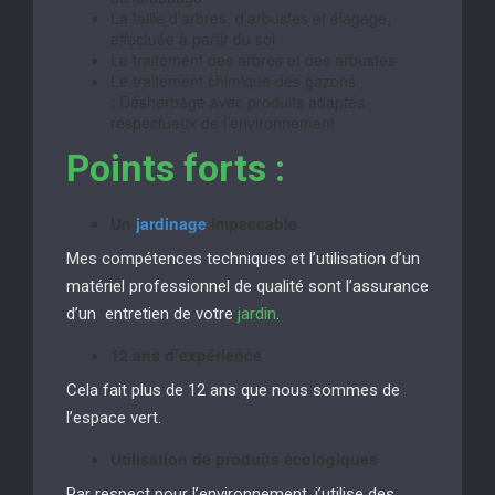
La taille d’arbres, d’arbustes et élagage,
effectuée à partir du sol
Le traitement des arbres et des arbustes
Le traitement chimique des gazons
: Désherbage avec produits adaptés
respectueux de l’environnement
Points forts :
Un
jardinage
impeccable
Mes compétences techniques et l’utilisation d’un
matériel professionnel de qualité sont l’assurance
d’un entretien de votre
jardin
.
12 ans d’expérience
Cela fait plus de 12 ans que nous sommes de
l’espace vert.
Utilisation de produits écologiques
Par respect pour l’environnement, j’utilise des