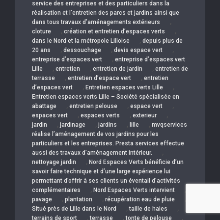
service des entreprises et des particuliers dans la
réalisation et l’entretien des parcs et jardins ainsi que
,
dans tous travaux d’aménagements extérieurs
,
,
cloture
création et entretien d’espaces verts
,
dans le Nord et la métropole Lilloise
depuis plus de
,
,
,
20 ans
dessouchage
devis espace vert
,
entreprise d’espaces vert
entreprise d’espaces vert
,
,
,
Lille
entretien
entretien de jardin
entretien de
,
,
terrasse
entretien d’espace vert
entretien
,
,
d’espaces vert
Entretien espaces verts Lille
Entretien espaces verts Lille – Société spécialisée en
,
,
,
abattage
entretien pelouse
espace vert
,
,
,
espaces vert
espaces verts
exterieur
,
,
,
,
jardin
jardinage
jardins
lille
mvqservices
réalise l’aménagement de vos jardins pour les
particuliers et les entreprises. Presta services effectue
,
aussi des travaux d’aménagement intérieur.
,
nettoyage jardin
Nord Espaces Verts bénéficie d’un
savoir faire technique et d’une large expérience lui
permettant d’offrir à ses clients un éventail d’activités
,
,
complémentaires
Nord Espaces Verts intervient
,
,
,
pavage
plantation
récupération eau de pluie
,
,
Situé près de Lille dans le Nord
taille de haies
,
,
,
terrains de sport
terrasse
tonte de pelouse