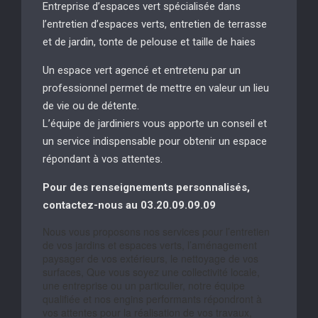
Entreprise d’espaces vert spécialisée dans
l’entretien d’espaces verts, entretien de terrasse
et de jardin, tonte de pelouse et taille de haies
Un espace vert agencé et entretenu par un
professionnel permet de mettre en valeur un lieu
de vie ou de détente.
L’équipe de jardiniers vous apporte un conseil et
un service indispensable pour obtenir un espace
répondant à vos attentes.
Pour des renseignements personnalisés,
contactez-nous au 03.20.09.09.09
Nous vous proposons nos services pour l’entretien
de vos jardins et espaces verts, l’aménagement
paysager de vos extérieurs, le nettoyage de vos
surfaces, Que vous soyez une collectivité locale,
une entreprise ou un particulier, notre équipe
qualifiée et nos engins performants répondront à
vos attentes pour la réalisation de vos travaux,