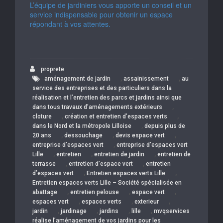
L’équipe de jardiniers vous apporte un conseil et un
service indispensable pour obtenir un espace
répondant à vos attentes.
proprete
,
,
aménagement de jardin
assainissement
au
service des entreprises et des particuliers dans la
réalisation et l’entretien des parcs et jardins ainsi que
,
dans tous travaux d’aménagements extérieurs
,
,
cloture
création et entretien d’espaces verts
,
dans le Nord et la métropole Lilloise
depuis plus de
,
,
,
20 ans
dessouchage
devis espace vert
,
entreprise d’espaces vert
entreprise d’espaces vert
,
,
,
Lille
entretien
entretien de jardin
entretien de
,
,
terrasse
entretien d’espace vert
entretien
,
,
d’espaces vert
Entretien espaces verts Lille
Entretien espaces verts Lille – Société spécialisée en
,
,
,
abattage
entretien pelouse
espace vert
,
,
,
espaces vert
espaces verts
exterieur
,
,
,
,
jardin
jardinage
jardins
lille
mvqservices
réalise l’aménagement de vos jardins pour les