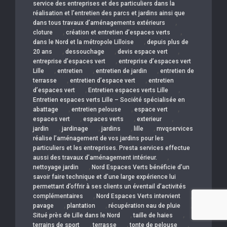
service des entreprises et des particuliers dans la
réalisation et l’entretien des parcs et jardins ainsi que
,
dans tous travaux d’aménagements extérieurs
,
,
cloture
création et entretien d’espaces verts
,
dans le Nord et la métropole Lilloise
depuis plus de
,
,
,
20 ans
dessouchage
devis espace vert
,
entreprise d’espaces vert
entreprise d’espaces vert
,
,
,
Lille
entretien
entretien de jardin
entretien de
,
,
terrasse
entretien d’espace vert
entretien
,
,
d’espaces vert
Entretien espaces verts Lille
Entretien espaces verts Lille – Société spécialisée en
,
,
,
abattage
entretien pelouse
espace vert
,
,
,
espaces vert
espaces verts
exterieur
,
,
,
,
jardin
jardinage
jardins
lille
mvqservices
réalise l’aménagement de vos jardins pour les
particuliers et les entreprises. Presta services effectue
,
aussi des travaux d’aménagement intérieur.
,
nettoyage jardin
Nord Espaces Verts bénéficie d’un
savoir faire technique et d’une large expérience lui
permettant d’offrir à ses clients un éventail d’activités
,
,
complémentaires
Nord Espaces Verts intervient
,
,
,
pavage
plantation
récupération eau de pluie
,
,
Situé près de Lille dans le Nord
taille de haies
,
,
,
terrains de sport
terrasse
tonte de pelouse