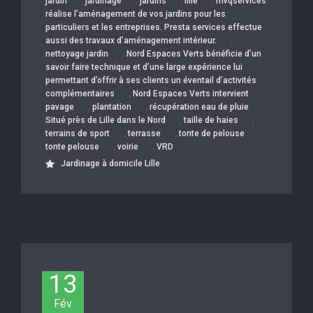
,
,
,
,
jardin
jardinage
jardins
lille
mvqservices
réalise l’aménagement de vos jardins pour les
particuliers et les entreprises. Presta services effectue
,
aussi des travaux d’aménagement intérieur.
,
nettoyage jardin
Nord Espaces Verts bénéficie d’un
savoir faire technique et d’une large expérience lui
permettant d’offrir à ses clients un éventail d’activités
,
,
complémentaires
Nord Espaces Verts intervient
,
,
,
pavage
plantation
récupération eau de pluie
,
,
Situé près de Lille dans le Nord
taille de haies
,
,
,
terrains de sport
terrasse
tonte de pelouse
,
,
tonte pelouse
voirie
VRD
Jardinage à domicile Lille
13
Fév