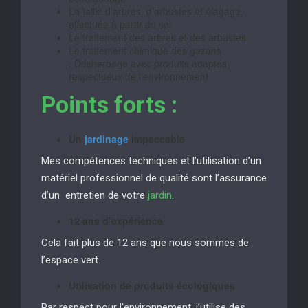
La taille d’arbres, d’arbustes et élagage,
effectuée à partir du sol
Le traitement des arbres et des arbustes
Le traitement chimique des gazons
: Désherbage avec produits adaptés
respectueux de l’environnement
Points forts :
Un
jardinage
impeccable
Mes compétences techniques et l’utilisation d’un
matériel professionnel de qualité sont l’assurance
d’un entretien de votre
jardin
.
12 ans d’expérience
Cela fait plus de 12 ans que nous sommes de
l’espace vert.
Utilisation de produits écologiques
Par respect pour l’environnement, j’utilise des