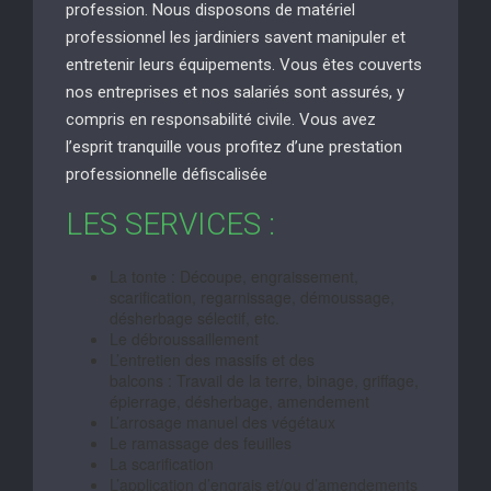
profession. Nous disposons de matériel
professionnel les jardiniers savent manipuler et
entretenir leurs équipements. Vous êtes couverts
nos entreprises et nos salariés sont assurés, y
compris en responsabilité civile. Vous avez
l’esprit tranquille vous profitez d’une prestation
professionnelle défiscalisée
LES SERVICES :
La tonte : Découpe, engraissement,
scarification, regarnissage, démoussage,
désherbage sélectif, etc.
Le débroussaillement
L’entretien des massifs et des
balcons : Travail de la terre, binage, griffage,
épierrage, désherbage, amendement
L’arrosage manuel des végétaux
Le ramassage des feuilles
La scarification
L’application d’engrais et/ou d’amendements