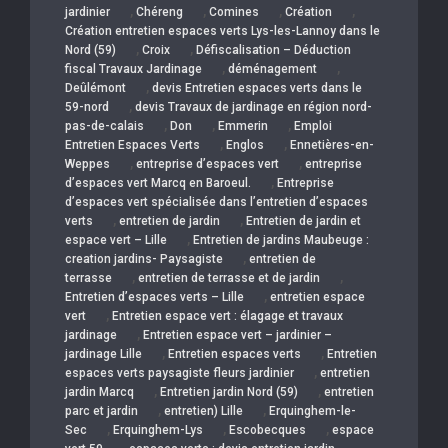
,
,
,
,
jardinier
Chéreng
Comines
Création
Création entretien espaces verts Lys-les-Lannoy dans le
,
,
Nord (59)
Croix
Défiscalisation – Déduction
,
,
fiscal Travaux Jardinage
déménagement
,
Deûlémont
devis Entretien espaces verts dans le
,
59-nord
devis Travaux de jardinage en région nord-
,
,
,
pas-de-calais
Don
Emmerin
Emploi
,
,
Entretien Espaces Verts
Englos
Ennetières-en-
,
,
Weppes
entreprise d’espaces vert
entreprise
,
d’espaces vert Marcq en Baroeul.
Entreprise
d’espaces vert spécialisée dans l’entretien d’espaces
,
,
verts
entretien de jardin
Entretien de jardin et
,
espace vert – Lille
Entretien de jardins Maubeuge :
,
creation jardins- Paysagiste
entretien de
,
,
terrasse
entretien de terrasse et de jardin
,
Entretien d’espaces verts – Lille
entretien espace
,
vert
Entretien espace vert : élagage et travaux
,
jardinage
Entretien espace vert – jardinier –
,
,
jardinage Lille
Entretien espaces verts
Entretien
,
espaces verts paysagiste fleurs jardinier
entretien
,
,
jardin Marcq
Entretien jardin Nord (59)
entretien
,
,
parc et jardin
entretien) Lille
Erquinghem-le-
,
,
,
Sec
Erquinghem-Lys
Escobecques
espace