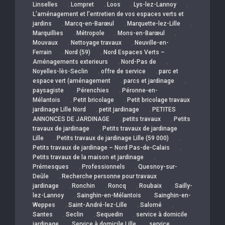
,
,
,
,
Linselles
Lompret
Loos
Lys-lez-Lannoy
L’aménagement et l’entretien de vos espaces verts et
,
,
,
jardins
Marcq-en-Barœul
Marquette-lez-Lille
,
,
,
Marquillies
Métropole
Mons-en-Barœul
,
,
Mouvaux
Nettoyage travaux
Neuville-en-
,
,
Ferrain
Nord (59)
Nord Espaces Verts –
,
,
Aménagements exterieurs
Nord-Pas de
,
,
Noyelles-lès-Seclin
offre de service
parc et
,
,
espace vert (aménagement
parcs et jardinage
,
,
paysagiste
Pérenchies
Péronne-en-
,
,
Mélantois
Petit bricolage
Petit bricolage travaux
,
,
jardinage Lille Nord
petit jardinage
PETITES
,
,
ANNONCES DE JARDINAGE
petits travaux
Petits
,
travaux de jardinage
Petits travaux de jardinage
,
,
Lille
Petits travaux de jardinage Lille (59 000)
,
Petits travaux de jardinage – Nord Pas-de-Calais
,
Petits travaux de la maison et jardinage
,
,
Prémesques
Professionnels
Quesnoy-sur-
,
Deûle
Recherche personne pour travaux
,
,
,
,
jardinage
Ronchin
Roncq
Roubaix
Sailly-
,
,
lez-Lannoy
Sainghin-en-Mélantois
Sainghin-en-
,
,
,
Weppes
Saint-André-lez-Lille
Salomé
,
,
,
Santes
Seclin
Sequedin
service à domicile
,
,
jardinage
Service à domicile Lille
service