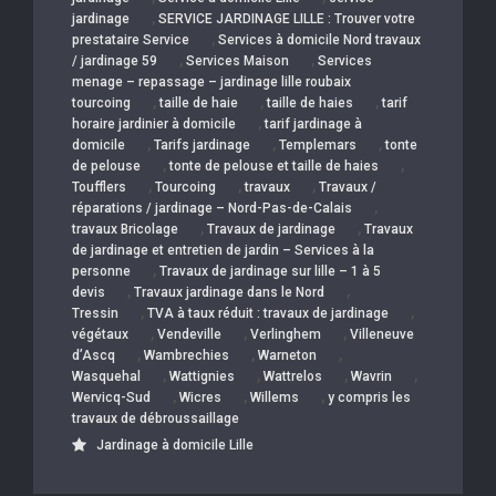
,
jardinage
SERVICE JARDINAGE LILLE : Trouver votre
,
prestataire Service
Services à domicile Nord travaux
,
,
/ jardinage 59
Services Maison
Services
menage – repassage – jardinage lille roubaix
,
,
,
tourcoing
taille de haie
taille de haies
tarif
,
horaire jardinier à domicile
tarif jardinage à
,
,
,
domicile
Tarifs jardinage
Templemars
tonte
,
,
de pelouse
tonte de pelouse et taille de haies
,
,
,
Toufflers
Tourcoing
travaux
Travaux /
,
réparations / jardinage – Nord-Pas-de-Calais
,
,
travaux Bricolage
Travaux de jardinage
Travaux
de jardinage et entretien de jardin – Services à la
,
personne
Travaux de jardinage sur lille – 1 à 5
,
,
devis
Travaux jardinage dans le Nord
,
,
Tressin
TVA à taux réduit : travaux de jardinage
,
,
,
végétaux
Vendeville
Verlinghem
Villeneuve
,
,
,
d’Ascq
Wambrechies
Warneton
,
,
,
,
Wasquehal
Wattignies
Wattrelos
Wavrin
,
,
,
Wervicq-Sud
Wicres
Willems
y compris les
travaux de débroussaillage
Jardinage à domicile Lille