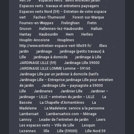
,
,
vert 59
espaces verts : devis entretien jardin
,
Espaces verts : travaux et entretiens paysagers
Espaces verts Nord (59) – Entretien de votre espace
,
,
,
vert
Faches-Thumesnil
Forest-sur-Marque
,
,
,
Fournes-en-Weppes
Frelinghien
Fretin
,
,
,
Gruson
Hallennes-lez-Haubourdin
Halluin
,
,
,
,
Hantay
Haubourdin
Hem
Herlies
,
,
Houplin-Ancoisne
Houplines
,
,
http://www.entretien-espace-vert-lille59.fr/
Illies
,
,
jardin
jardinage
jardinage (petits travaux) à
,
,
,
Lille
jardinage à domicile
jardinage à Lille
,
,
JARDINAGE LILLE (59)
Jardinage Lille 59000
,
JARDINAGE LILLE LOMME Lomme – 59160
,
Jardinage Lille par un jardinier à domicile (tarifs
Jardinage Lille – Entreprise jardinage Lille pour entretien
,
de jardin
Jardinage Lille – paysagiste a 59000
,
,
,
Lille
Jardineries
Jardinier Lille
Jardinier –
,
jardinage – LILLE – entretien du jardin – LILLE
La
,
,
Bassée
La Chapelle-d’Armentières
La
,
,
Madeleine
La Madeleine: service a la personne
,
,
Lambersart
Lambersartois.com – Ménage
,
,
,
Lannoy
Leader de l’entretien de jardin
Leers
,
,
Les espaces verts – Ville de Lille
Lesquin
,
,
,
,
Lezennes
lille
Lille (59000)
Lille Nord 59