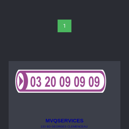
1
MVQSERVICES
133
BD
GEORGES
CLEMENCEAU