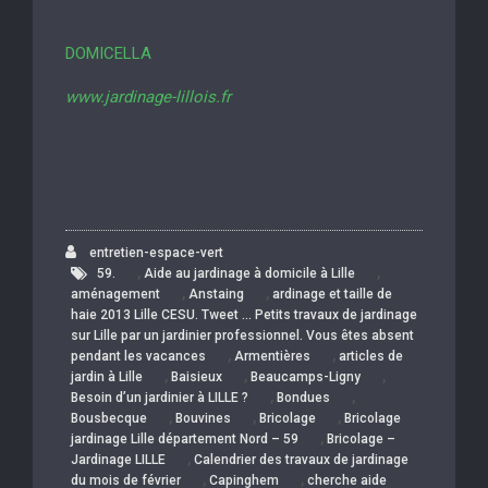
DOMICELLA
www.jardinage-lillois.fr
entretien-espace-vert
,
,
59.
Aide au jardinage à domicile à Lille
,
,
aménagement
Anstaing
ardinage et taille de
haie 2013 Lille CESU. Tweet … Petits travaux de jardinage
sur Lille par un jardinier professionnel. Vous êtes absent
,
,
pendant les vacances
Armentières
articles de
,
,
,
jardin à Lille
Baisieux
Beaucamps-Ligny
,
,
Besoin d’un jardinier à LILLE ?
Bondues
,
,
,
Bousbecque
Bouvines
Bricolage
Bricolage
,
jardinage Lille département Nord – 59
Bricolage –
,
Jardinage LILLE
Calendrier des travaux de jardinage
,
,
du mois de février
Capinghem
cherche aide