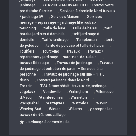
,
jardinage
SERVICE JARDINAGE LILLE : Trouver votre
,
prestataire Service
Services à domicile Nord travaux
,
,
/ jardinage 59
Services Maison
Services
menage – repassage – jardinage lille roubaix
,
,
,
tourcoing
taille de haie
taille de haies
tarif
,
horaire jardinier à domicile
tarif jardinage à
,
,
,
domicile
Tarifs jardinage
Templemars
tonte
,
,
de pelouse
tonte de pelouse et taille de haies
,
,
,
Toufflers
Tourcoing
travaux
Travaux /
,
réparations / jardinage – Nord-Pas-de-Calais
,
,
travaux Bricolage
Travaux de jardinage
Travaux
de jardinage et entretien de jardin – Services à la
,
personne
Travaux de jardinage sur lille – 1 à 5
,
,
devis
Travaux jardinage dans le Nord
,
,
Tressin
TVA à taux réduit : travaux de jardinage
,
,
,
végétaux
Vendeville
Verlinghem
Villeneuve
,
,
,
d’Ascq
Wambrechies
Warneton
,
,
,
,
Wasquehal
Wattignies
Wattrelos
Wavrin
,
,
,
Wervicq-Sud
Wicres
Willems
y compris les
travaux de débroussaillage
Jardinage à domicile Lille