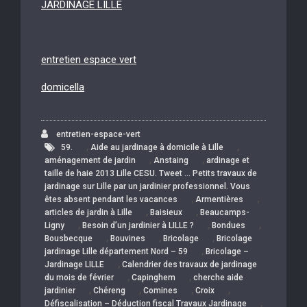
JARDINAGE LILLE
entretien espace vert
domicella
entretien-espace-vert
,
,
59.
Aide au jardinage à domicile à Lille
,
,
aménagement de jardin
Anstaing
ardinage et
taille de haie 2013 Lille CESU. Tweet … Petits travaux de
jardinage sur Lille par un jardinier professionnel. Vous
,
,
êtes absent pendant les vacances
Armentières
,
,
articles de jardin à Lille
Baisieux
Beaucamps-
,
,
,
Ligny
Besoin d’un jardinier à LILLE ?
Bondues
,
,
,
Bousbecque
Bouvines
Bricolage
Bricolage
,
jardinage Lille département Nord – 59
Bricolage –
,
Jardinage LILLE
Calendrier des travaux de jardinage
,
,
du mois de février
Capinghem
cherche aide
,
,
,
,
jardinier
Chéreng
Comines
Croix
,
Défiscalisation – Déduction fiscal Travaux Jardinage