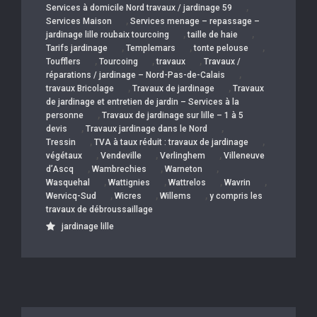
,
Services à domicile Nord travaux / jardinage 59
,
Services Maison
Services menage – repassage –
,
,
jardinage lille roubaix tourcoing
taille de haie
,
,
,
Tarifs jardinage
Templemars
tonte pelouse
,
,
,
Toufflers
Tourcoing
travaux
Travaux /
,
réparations / jardinage – Nord-Pas-de-Calais
,
,
travaux Bricolage
Travaux de jardinage
Travaux
de jardinage et entretien de jardin – Services à la
,
personne
Travaux de jardinage sur lille – 1 à 5
,
,
devis
Travaux jardinage dans le Nord
,
,
Tressin
TVA à taux réduit : travaux de jardinage
,
,
,
végétaux
Vendeville
Verlinghem
Villeneuve
,
,
,
d’Ascq
Wambrechies
Warneton
,
,
,
,
Wasquehal
Wattignies
Wattrelos
Wavrin
,
,
,
Wervicq-Sud
Wicres
Willems
y compris les
travaux de débroussaillage
jardinage lille