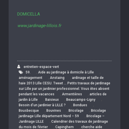
DOMICELLA
www.jardinage-lillois.fr
entretien-espace-vert
,
,
59.
Aide au jardinage à domicile à Lille
,
,
aménagement
Anstaing
ardinage et taille de
haie 2013 Lille CESU. Tweet … Petits travaux de jardinage
sur Lille par un jardinier professionnel. Vous êtes absent
,
,
pendant les vacances
Armentières
articles de
,
,
,
jardin à Lille
Baisieux
Beaucamps-Ligny
,
,
Besoin d’un jardinier à LILLE ?
Bondues
,
,
,
Bousbecque
Bouvines
Bricolage
Bricolage
,
jardinage Lille département Nord – 59
Bricolage –
,
Jardinage LILLE
Calendrier des travaux de jardinage
,
,
du mois de février
Capinghem
cherche aide