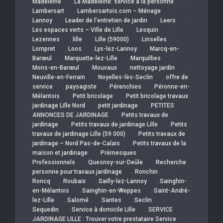
,
,
Madeleine
La Madeleine: service a la personne
,
,
Lambersart
Lambersartois.com – Ménage
,
,
,
Lannoy
Leader de l’entretien de jardin
Leers
,
,
Les espaces verts – Ville de Lille
Lesquin
,
,
,
,
Lezennes
lille
Lille (59000)
Linselles
,
,
,
Lompret
Loos
Lys-lez-Lannoy
Marcq-en-
,
,
,
Barœul
Marquette-lez-Lille
Marquillies
,
,
,
Mons-en-Barœul
Mouvaux
nettoyage jardin
,
,
Neuville-en-Ferrain
Noyelles-lès-Seclin
offre de
,
,
,
service
paysagiste
Pérenchies
Péronne-en-
,
,
Mélantois
Petit bricolage
Petit bricolage travaux
,
,
jardinage Lille Nord
petit jardinage
PETITES
,
ANNONCES DE JARDINAGE
Petits travaux de
,
,
jardinage
Petits travaux de jardinage Lille
Petits
,
travaux de jardinage Lille (59 000)
Petits travaux de
,
jardinage – Nord Pas-de-Calais
Petits travaux de la
,
,
maison et jardinage
Prémesques
,
,
Professionnels
Quesnoy-sur-Deûle
Recherche
,
,
personne pour travaux jardinage
Ronchin
,
,
,
Roncq
Roubaix
Sailly-lez-Lannoy
Sainghin-
,
,
en-Mélantois
Sainghin-en-Weppes
Saint-André-
,
,
,
,
lez-Lille
Salomé
Santes
Seclin
,
,
Sequedin
Service à domicile Lille
SERVICE
,
JARDINAGE LILLE : Trouver votre prestataire Service