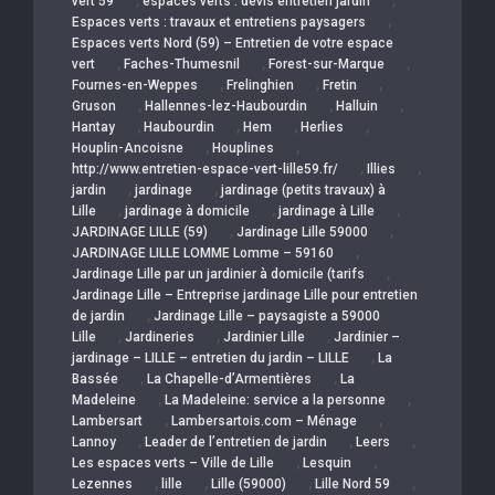
,
,
vert 59
espaces verts : devis entretien jardin
,
Espaces verts : travaux et entretiens paysagers
Espaces verts Nord (59) – Entretien de votre espace
,
,
,
vert
Faches-Thumesnil
Forest-sur-Marque
,
,
,
Fournes-en-Weppes
Frelinghien
Fretin
,
,
,
Gruson
Hallennes-lez-Haubourdin
Halluin
,
,
,
,
Hantay
Haubourdin
Hem
Herlies
,
,
Houplin-Ancoisne
Houplines
,
,
http://www.entretien-espace-vert-lille59.fr/
Illies
,
,
jardin
jardinage
jardinage (petits travaux) à
,
,
,
Lille
jardinage à domicile
jardinage à Lille
,
,
JARDINAGE LILLE (59)
Jardinage Lille 59000
,
JARDINAGE LILLE LOMME Lomme – 59160
,
Jardinage Lille par un jardinier à domicile (tarifs
Jardinage Lille – Entreprise jardinage Lille pour entretien
,
de jardin
Jardinage Lille – paysagiste a 59000
,
,
,
Lille
Jardineries
Jardinier Lille
Jardinier –
,
jardinage – LILLE – entretien du jardin – LILLE
La
,
,
Bassée
La Chapelle-d’Armentières
La
,
,
Madeleine
La Madeleine: service a la personne
,
,
Lambersart
Lambersartois.com – Ménage
,
,
,
Lannoy
Leader de l’entretien de jardin
Leers
,
,
Les espaces verts – Ville de Lille
Lesquin
,
,
,
,
Lezennes
lille
Lille (59000)
Lille Nord 59