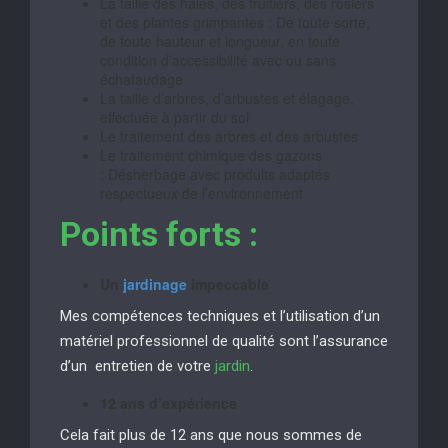
La taille des haies, des fruitiers, des rosiers
et des plantes grimpantes : De toute sorte,
de toute hauteur et longueur, en toute
condition d’accessibilité avec ou sans
échafaudage
La taille d’arbres, d’arbustes et élagage,
effectuée à partir du sol
Le traitement des arbres et des arbustes
Le traitement chimique des gazons
: Désherbage avec produits adaptés
respectueux de l’environnement
Points forts :
Un
jardinage
impeccable
Mes compétences techniques et l’utilisation d’un
matériel professionnel de qualité sont l’assurance
d’un entretien de votre
jardin
.
12 ans d’expérience
Cela fait plus de 12 ans que nous sommes de