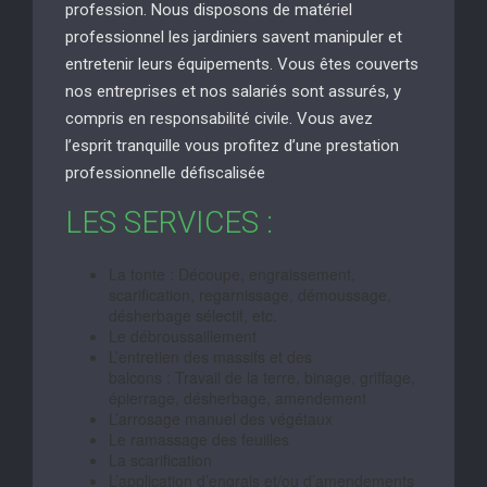
profession. Nous disposons de matériel
professionnel les jardiniers savent manipuler et
entretenir leurs équipements. Vous êtes couverts
nos entreprises et nos salariés sont assurés, y
compris en responsabilité civile. Vous avez
l’esprit tranquille vous profitez d’une prestation
professionnelle défiscalisée
LES SERVICES :
La tonte : Découpe, engraissement,
scarification, regarnissage, démoussage,
désherbage sélectif, etc.
Le débroussaillement
L’entretien des massifs et des
balcons : Travail de la terre, binage, griffage,
épierrage, désherbage, amendement
L’arrosage manuel des végétaux
Le ramassage des feuilles
La scarification
L’application d’engrais et/ou d’amendements