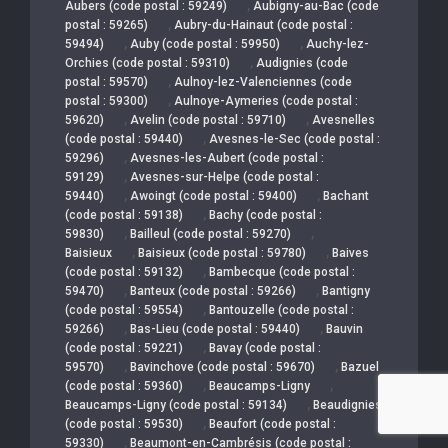
,
Aubers (code postal : 59249)
Aubigny-au-Bac (code
,
postal : 59265)
Aubry-du-Hainaut (code postal :
,
,
59494)
Auby (code postal : 59950)
Auchy-lez-
,
Orchies (code postal : 59310)
Audignies (code
,
postal : 59570)
Aulnoy-lez-Valenciennes (code
,
postal : 59300)
Aulnoye-Aymeries (code postal :
,
,
59620)
Avelin (code postal : 59710)
Avesnelles
,
(code postal : 59440)
Avesnes-le-Sec (code postal :
,
59296)
Avesnes-les-Aubert (code postal :
,
59129)
Avesnes-sur-Helpe (code postal :
,
,
59440)
Awoingt (code postal : 59400)
Bachant
,
(code postal : 59138)
Bachy (code postal :
,
,
59830)
Bailleul (code postal : 59270)
,
,
Baisieux
Baisieux (code postal : 59780)
Baives
,
(code postal : 59132)
Bambecque (code postal :
,
,
59470)
Banteux (code postal : 59266)
Bantigny
,
(code postal : 59554)
Bantouzelle (code postal :
,
,
59266)
Bas-Lieu (code postal : 59440)
Bauvin
,
(code postal : 59221)
Bavay (code postal :
,
,
59570)
Bavinchove (code postal : 59670)
Bazuel
,
,
(code postal : 59360)
Beaucamps-Ligny
,
Beaucamps-Ligny (code postal : 59134)
Beaudignies
,
(code postal : 59530)
Beaufort (code postal :
,
59330)
Beaumont-en-Cambrésis (code postal :