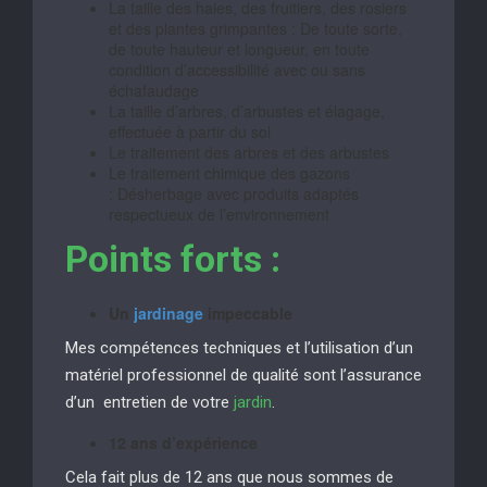
La taille des haies, des fruitiers, des rosiers
et des plantes grimpantes : De toute sorte,
de toute hauteur et longueur, en toute
condition d’accessibilité avec ou sans
échafaudage
La taille d’arbres, d’arbustes et élagage,
effectuée à partir du sol
Le traitement des arbres et des arbustes
Le traitement chimique des gazons
: Désherbage avec produits adaptés
respectueux de l’environnement
Points forts :
Un
jardinage
impeccable
Mes compétences techniques et l’utilisation d’un
matériel professionnel de qualité sont l’assurance
d’un entretien de votre
jardin
.
12 ans d’expérience
Cela fait plus de 12 ans que nous sommes de