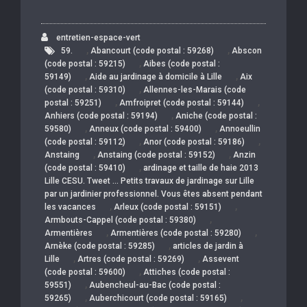
entretien-espace-vert
,
,
59.
Abancourt (code postal : 59268)
Abscon
,
(code postal : 59215)
Aibes (code postal :
,
,
59149)
Aide au jardinage à domicile à Lille
Aix
,
(code postal : 59310)
Allennes-les-Marais (code
,
,
postal : 59251)
Amfroipret (code postal : 59144)
,
Anhiers (code postal : 59194)
Aniche (code postal :
,
,
59580)
Anneux (code postal : 59400)
Annoeullin
,
,
(code postal : 59112)
Anor (code postal : 59186)
,
,
Anstaing
Anstaing (code postal : 59152)
Anzin
,
(code postal : 59410)
ardinage et taille de haie 2013
Lille CESU. Tweet … Petits travaux de jardinage sur Lille
par un jardinier professionnel. Vous êtes absent pendant
,
,
les vacances
Arleux (code postal : 59151)
,
Armbouts-Cappel (code postal : 59380)
,
,
Armentières
Armentières (code postal : 59280)
,
Arnèke (code postal : 59285)
articles de jardin à
,
,
Lille
Artres (code postal : 59269)
Assevent
,
(code postal : 59600)
Attiches (code postal :
,
59551)
Aubencheul-au-Bac (code postal :
,
,
59265)
Auberchicourt (code postal : 59165)