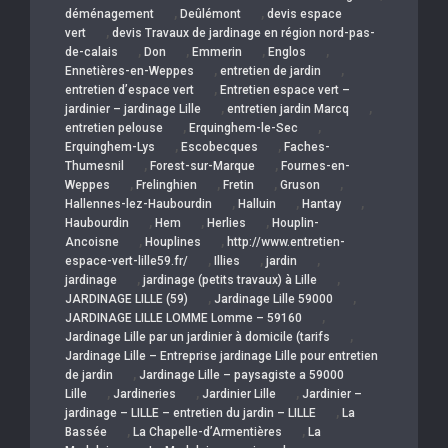
,
,
déménagement
Deûlémont
devis espace
,
vert
devis Travaux de jardinage en région nord-pas-
,
,
,
,
de-calais
Don
Emmerin
Englos
,
,
Ennetières-en-Weppes
entretien de jardin
,
entretien d’espace vert
Entretien espace vert –
,
,
jardinier – jardinage Lille
entretien jardin Marcq
,
,
entretien pelouse
Erquinghem-le-Sec
,
,
Erquinghem-Lys
Escobecques
Faches-
,
,
Thumesnil
Forest-sur-Marque
Fournes-en-
,
,
,
,
Weppes
Frelinghien
Fretin
Gruson
,
,
,
Hallennes-lez-Haubourdin
Halluin
Hantay
,
,
,
Haubourdin
Hem
Herlies
Houplin-
,
,
Ancoisne
Houplines
http://www.entretien-
,
,
,
espace-vert-lille59.fr/
Illies
jardin
,
,
jardinage
jardinage (petits travaux) à Lille
,
,
JARDINAGE LILLE (59)
Jardinage Lille 59000
,
JARDINAGE LILLE LOMME Lomme – 59160
,
Jardinage Lille par un jardinier à domicile (tarifs
Jardinage Lille – Entreprise jardinage Lille pour entretien
,
de jardin
Jardinage Lille – paysagiste a 59000
,
,
,
Lille
Jardineries
Jardinier Lille
Jardinier –
,
jardinage – LILLE – entretien du jardin – LILLE
La
,
,
Bassée
La Chapelle-d’Armentières
La