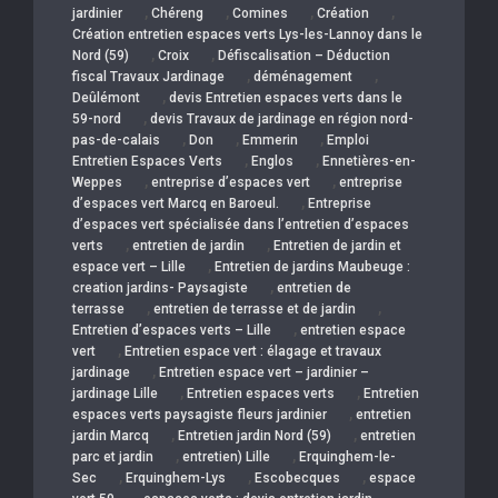
,
,
,
,
jardinier
Chéreng
Comines
Création
Création entretien espaces verts Lys-les-Lannoy dans le
,
,
Nord (59)
Croix
Défiscalisation – Déduction
,
,
fiscal Travaux Jardinage
déménagement
,
Deûlémont
devis Entretien espaces verts dans le
,
59-nord
devis Travaux de jardinage en région nord-
,
,
,
pas-de-calais
Don
Emmerin
Emploi
,
,
Entretien Espaces Verts
Englos
Ennetières-en-
,
,
Weppes
entreprise d’espaces vert
entreprise
,
d’espaces vert Marcq en Baroeul.
Entreprise
d’espaces vert spécialisée dans l’entretien d’espaces
,
,
verts
entretien de jardin
Entretien de jardin et
,
espace vert – Lille
Entretien de jardins Maubeuge :
,
creation jardins- Paysagiste
entretien de
,
,
terrasse
entretien de terrasse et de jardin
,
Entretien d’espaces verts – Lille
entretien espace
,
vert
Entretien espace vert : élagage et travaux
,
jardinage
Entretien espace vert – jardinier –
,
,
jardinage Lille
Entretien espaces verts
Entretien
,
espaces verts paysagiste fleurs jardinier
entretien
,
,
jardin Marcq
Entretien jardin Nord (59)
entretien
,
,
parc et jardin
entretien) Lille
Erquinghem-le-
,
,
,
Sec
Erquinghem-Lys
Escobecques
espace