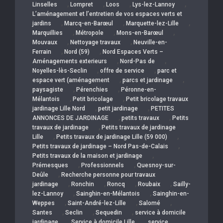
,
,
,
,
Linselles
Lompret
Loos
Lys-lez-Lannoy
L’aménagement et l’entretien de vos espaces verts et
,
,
,
jardins
Marcq-en-Barœul
Marquette-lez-Lille
,
,
,
Marquillies
Métropole
Mons-en-Barœul
,
,
Mouvaux
Nettoyage travaux
Neuville-en-
,
,
Ferrain
Nord (59)
Nord Espaces Verts –
,
,
Aménagements exterieurs
Nord-Pas de
,
,
Noyelles-lès-Seclin
offre de service
parc et
,
,
espace vert (aménagement
parcs et jardinage
,
,
paysagiste
Pérenchies
Péronne-en-
,
,
Mélantois
Petit bricolage
Petit bricolage travaux
,
,
jardinage Lille Nord
petit jardinage
PETITES
,
,
ANNONCES DE JARDINAGE
petits travaux
Petits
,
travaux de jardinage
Petits travaux de jardinage
,
,
Lille
Petits travaux de jardinage Lille (59 000)
,
Petits travaux de jardinage – Nord Pas-de-Calais
,
Petits travaux de la maison et jardinage
,
,
Prémesques
Professionnels
Quesnoy-sur-
,
Deûle
Recherche personne pour travaux
,
,
,
,
jardinage
Ronchin
Roncq
Roubaix
Sailly-
,
,
lez-Lannoy
Sainghin-en-Mélantois
Sainghin-en-
,
,
,
Weppes
Saint-André-lez-Lille
Salomé
,
,
,
Santes
Seclin
Sequedin
service à domicile
,
,
jardinage
Service à domicile Lille
service