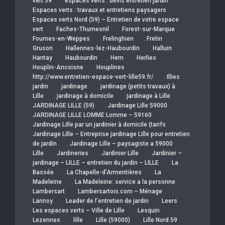
,
,
vert 59
espaces verts : devis entretien jardin
,
Espaces verts : travaux et entretiens paysagers
Espaces verts Nord (59) – Entretien de votre espace
,
,
,
vert
Faches-Thumesnil
Forest-sur-Marque
,
,
,
Fournes-en-Weppes
Frelinghien
Fretin
,
,
,
Gruson
Hallennes-lez-Haubourdin
Halluin
,
,
,
,
Hantay
Haubourdin
Hem
Herlies
,
,
Houplin-Ancoisne
Houplines
,
,
http://www.entretien-espace-vert-lille59.fr/
Illies
,
,
jardin
jardinage
jardinage (petits travaux) à
,
,
,
Lille
jardinage à domicile
jardinage à Lille
,
,
JARDINAGE LILLE (59)
Jardinage Lille 59000
,
JARDINAGE LILLE LOMME Lomme – 59160
,
Jardinage Lille par un jardinier à domicile (tarifs
Jardinage Lille – Entreprise jardinage Lille pour entretien
,
de jardin
Jardinage Lille – paysagiste a 59000
,
,
,
Lille
Jardineries
Jardinier Lille
Jardinier –
,
jardinage – LILLE – entretien du jardin – LILLE
La
,
,
Bassée
La Chapelle-d’Armentières
La
,
,
Madeleine
La Madeleine: service a la personne
,
,
Lambersart
Lambersartois.com – Ménage
,
,
,
Lannoy
Leader de l’entretien de jardin
Leers
,
,
Les espaces verts – Ville de Lille
Lesquin
,
,
,
,
Lezennes
lille
Lille (59000)
Lille Nord 59