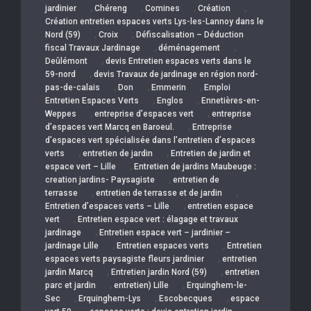
,
,
,
,
jardinier
Chéreng
Comines
Création
Création entretien espaces verts Lys-les-Lannoy dans le
,
,
Nord (59)
Croix
Défiscalisation – Déduction
,
,
fiscal Travaux Jardinage
déménagement
,
Deûlémont
devis Entretien espaces verts dans le
,
59-nord
devis Travaux de jardinage en région nord-
,
,
,
pas-de-calais
Don
Emmerin
Emploi
,
,
Entretien Espaces Verts
Englos
Ennetières-en-
,
,
Weppes
entreprise d’espaces vert
entreprise
,
d’espaces vert Marcq en Baroeul.
Entreprise
d’espaces vert spécialisée dans l’entretien d’espaces
,
,
verts
entretien de jardin
Entretien de jardin et
,
espace vert – Lille
Entretien de jardins Maubeuge :
,
creation jardins- Paysagiste
entretien de
,
,
terrasse
entretien de terrasse et de jardin
,
Entretien d’espaces verts – Lille
entretien espace
,
vert
Entretien espace vert : élagage et travaux
,
jardinage
Entretien espace vert – jardinier –
,
,
jardinage Lille
Entretien espaces verts
Entretien
,
espaces verts paysagiste fleurs jardinier
entretien
,
,
jardin Marcq
Entretien jardin Nord (59)
entretien
,
,
parc et jardin
entretien) Lille
Erquinghem-le-
,
,
,
Sec
Erquinghem-Lys
Escobecques
espace