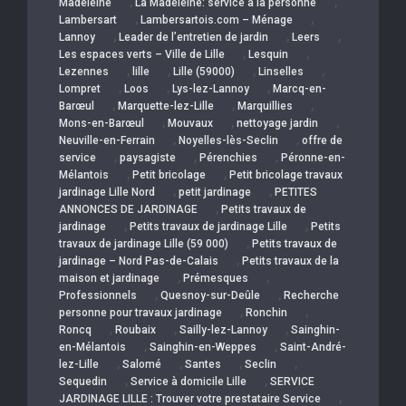
,
,
Madeleine
La Madeleine: service a la personne
,
,
Lambersart
Lambersartois.com – Ménage
,
,
,
Lannoy
Leader de l’entretien de jardin
Leers
,
,
Les espaces verts – Ville de Lille
Lesquin
,
,
,
,
Lezennes
lille
Lille (59000)
Linselles
,
,
,
Lompret
Loos
Lys-lez-Lannoy
Marcq-en-
,
,
,
Barœul
Marquette-lez-Lille
Marquillies
,
,
,
Mons-en-Barœul
Mouvaux
nettoyage jardin
,
,
Neuville-en-Ferrain
Noyelles-lès-Seclin
offre de
,
,
,
service
paysagiste
Pérenchies
Péronne-en-
,
,
Mélantois
Petit bricolage
Petit bricolage travaux
,
,
jardinage Lille Nord
petit jardinage
PETITES
,
ANNONCES DE JARDINAGE
Petits travaux de
,
,
jardinage
Petits travaux de jardinage Lille
Petits
,
travaux de jardinage Lille (59 000)
Petits travaux de
,
jardinage – Nord Pas-de-Calais
Petits travaux de la
,
,
maison et jardinage
Prémesques
,
,
Professionnels
Quesnoy-sur-Deûle
Recherche
,
,
personne pour travaux jardinage
Ronchin
,
,
,
Roncq
Roubaix
Sailly-lez-Lannoy
Sainghin-
,
,
en-Mélantois
Sainghin-en-Weppes
Saint-André-
,
,
,
,
lez-Lille
Salomé
Santes
Seclin
,
,
Sequedin
Service à domicile Lille
SERVICE
,
JARDINAGE LILLE : Trouver votre prestataire Service