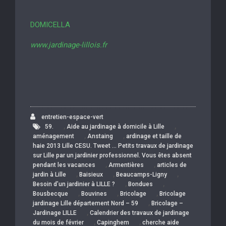
DOMICELLA
www.jardinage-lillois.fr
entretien-espace-vert
,
,
59.
Aide au jardinage à domicile à Lille
,
,
aménagement
Anstaing
ardinage et taille de
haie 2013 Lille CESU. Tweet … Petits travaux de jardinage
sur Lille par un jardinier professionnel. Vous êtes absent
,
,
pendant les vacances
Armentières
articles de
,
,
,
jardin à Lille
Baisieux
Beaucamps-Ligny
,
,
Besoin d’un jardinier à LILLE ?
Bondues
,
,
,
Bousbecque
Bouvines
Bricolage
Bricolage
,
jardinage Lille département Nord – 59
Bricolage –
,
Jardinage LILLE
Calendrier des travaux de jardinage
,
,
du mois de février
Capinghem
cherche aide