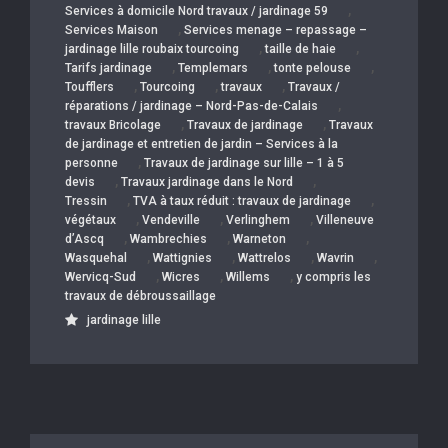
,
Services à domicile Nord travaux / jardinage 59
,
Services Maison
Services menage – repassage –
,
,
jardinage lille roubaix tourcoing
taille de haie
,
,
,
Tarifs jardinage
Templemars
tonte pelouse
,
,
,
Toufflers
Tourcoing
travaux
Travaux /
,
réparations / jardinage – Nord-Pas-de-Calais
,
,
travaux Bricolage
Travaux de jardinage
Travaux
de jardinage et entretien de jardin – Services à la
,
personne
Travaux de jardinage sur lille – 1 à 5
,
,
devis
Travaux jardinage dans le Nord
,
,
Tressin
TVA à taux réduit : travaux de jardinage
,
,
,
végétaux
Vendeville
Verlinghem
Villeneuve
,
,
,
d’Ascq
Wambrechies
Warneton
,
,
,
,
Wasquehal
Wattignies
Wattrelos
Wavrin
,
,
,
Wervicq-Sud
Wicres
Willems
y compris les
travaux de débroussaillage
jardinage lille