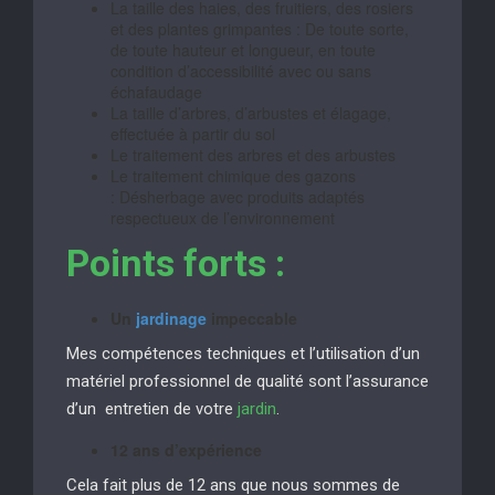
La taille des haies, des fruitiers, des rosiers
et des plantes grimpantes : De toute sorte,
de toute hauteur et longueur, en toute
condition d’accessibilité avec ou sans
échafaudage
La taille d’arbres, d’arbustes et élagage,
effectuée à partir du sol
Le traitement des arbres et des arbustes
Le traitement chimique des gazons
: Désherbage avec produits adaptés
respectueux de l’environnement
Points forts :
Un
jardinage
impeccable
Mes compétences techniques et l’utilisation d’un
matériel professionnel de qualité sont l’assurance
d’un entretien de votre
jardin
.
12 ans d’expérience
Cela fait plus de 12 ans que nous sommes de