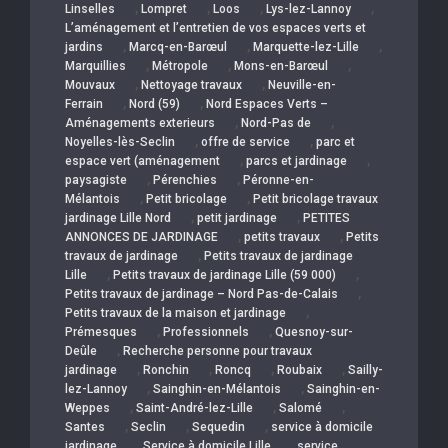
,
,
,
,
Linselles
Lompret
Loos
Lys-lez-Lannoy
L’aménagement et l’entretien de vos espaces verts et
,
,
,
jardins
Marcq-en-Barœul
Marquette-lez-Lille
,
,
,
Marquillies
Métropole
Mons-en-Barœul
,
,
Mouvaux
Nettoyage travaux
Neuville-en-
,
,
Ferrain
Nord (59)
Nord Espaces Verts –
,
,
Aménagements exterieurs
Nord-Pas de
,
,
Noyelles-lès-Seclin
offre de service
parc et
,
,
espace vert (aménagement
parcs et jardinage
,
,
paysagiste
Pérenchies
Péronne-en-
,
,
Mélantois
Petit bricolage
Petit bricolage travaux
,
,
jardinage Lille Nord
petit jardinage
PETITES
,
,
ANNONCES DE JARDINAGE
petits travaux
Petits
,
travaux de jardinage
Petits travaux de jardinage
,
,
Lille
Petits travaux de jardinage Lille (59 000)
,
Petits travaux de jardinage – Nord Pas-de-Calais
,
Petits travaux de la maison et jardinage
,
,
Prémesques
Professionnels
Quesnoy-sur-
,
Deûle
Recherche personne pour travaux
,
,
,
,
jardinage
Ronchin
Roncq
Roubaix
Sailly-
,
,
lez-Lannoy
Sainghin-en-Mélantois
Sainghin-en-
,
,
,
Weppes
Saint-André-lez-Lille
Salomé
,
,
,
Santes
Seclin
Sequedin
service à domicile
,
,
jardinage
Service à domicile Lille
service