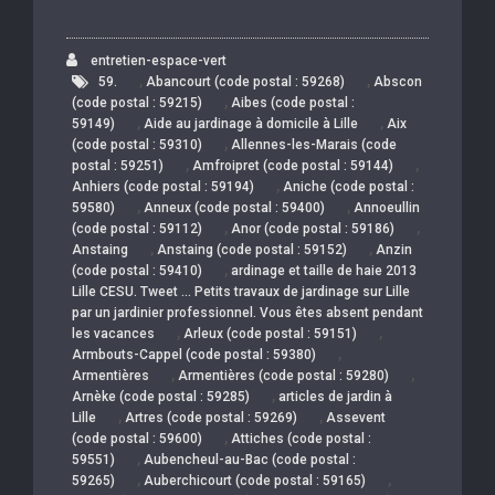
entretien-espace-vert
,
,
59.
Abancourt (code postal : 59268)
Abscon
,
(code postal : 59215)
Aibes (code postal :
,
,
59149)
Aide au jardinage à domicile à Lille
Aix
,
(code postal : 59310)
Allennes-les-Marais (code
,
,
postal : 59251)
Amfroipret (code postal : 59144)
,
Anhiers (code postal : 59194)
Aniche (code postal :
,
,
59580)
Anneux (code postal : 59400)
Annoeullin
,
,
(code postal : 59112)
Anor (code postal : 59186)
,
,
Anstaing
Anstaing (code postal : 59152)
Anzin
,
(code postal : 59410)
ardinage et taille de haie 2013
Lille CESU. Tweet … Petits travaux de jardinage sur Lille
par un jardinier professionnel. Vous êtes absent pendant
,
,
les vacances
Arleux (code postal : 59151)
,
Armbouts-Cappel (code postal : 59380)
,
,
Armentières
Armentières (code postal : 59280)
,
Arnèke (code postal : 59285)
articles de jardin à
,
,
Lille
Artres (code postal : 59269)
Assevent
,
(code postal : 59600)
Attiches (code postal :
,
59551)
Aubencheul-au-Bac (code postal :
,
,
59265)
Auberchicourt (code postal : 59165)