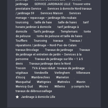
,
jardinage
SERVICE JARDINAGE LILLE : Trouver votre
,
prestataire Service
Services à domicile Nord travaux
,
,
/ jardinage 59
Services Maison
Services
menage – repassage – jardinage lille roubaix
,
,
,
tourcoing
taille de haie
taille de haies
tarif
,
horaire jardinier à domicile
tarif jardinage à
,
,
,
domicile
Tarifs jardinage
Templemars
tonte
,
,
de pelouse
tonte de pelouse et taille de haies
,
,
,
Toufflers
Tourcoing
travaux
Travaux /
,
réparations / jardinage – Nord-Pas-de-Calais
,
,
travaux Bricolage
Travaux de jardinage
Travaux
de jardinage et entretien de jardin – Services à la
,
personne
Travaux de jardinage sur lille – 1 à 5
,
,
devis
Travaux jardinage dans le Nord
,
,
Tressin
TVA à taux réduit : travaux de jardinage
,
,
,
végétaux
Vendeville
Verlinghem
Villeneuve
,
,
,
d’Ascq
Wambrechies
Warneton
,
,
,
,
Wasquehal
Wattignies
Wattrelos
Wavrin
,
,
,
Wervicq-Sud
Wicres
Willems
y compris les
travaux de débroussaillage
Jardinage à domicile Lille