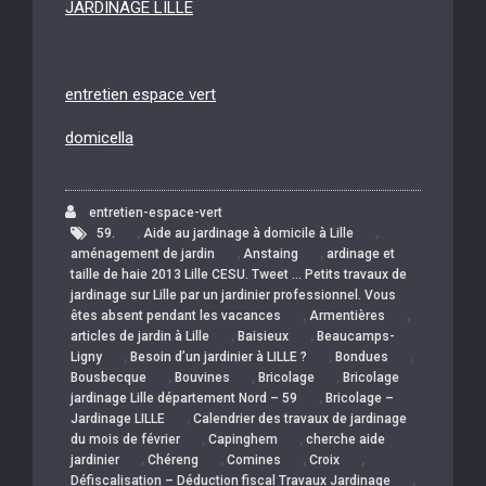
JARDINAGE LILLE
entretien espace vert
domicella
entretien-espace-vert
,
,
59.
Aide au jardinage à domicile à Lille
,
,
aménagement de jardin
Anstaing
ardinage et
taille de haie 2013 Lille CESU. Tweet … Petits travaux de
jardinage sur Lille par un jardinier professionnel. Vous
,
,
êtes absent pendant les vacances
Armentières
,
,
articles de jardin à Lille
Baisieux
Beaucamps-
,
,
,
Ligny
Besoin d’un jardinier à LILLE ?
Bondues
,
,
,
Bousbecque
Bouvines
Bricolage
Bricolage
,
jardinage Lille département Nord – 59
Bricolage –
,
Jardinage LILLE
Calendrier des travaux de jardinage
,
,
du mois de février
Capinghem
cherche aide
,
,
,
,
jardinier
Chéreng
Comines
Croix
,
Défiscalisation – Déduction fiscal Travaux Jardinage