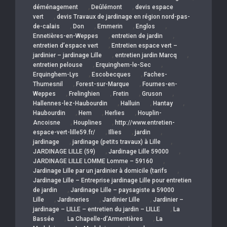
,
,
déménagement
Deûlémont
devis espace
,
vert
devis Travaux de jardinage en région nord-pas-
,
,
,
,
de-calais
Don
Emmerin
Englos
,
,
Ennetières-en-Weppes
entretien de jardin
,
entretien d’espace vert
Entretien espace vert –
,
,
jardinier – jardinage Lille
entretien jardin Marcq
,
,
entretien pelouse
Erquinghem-le-Sec
,
,
Erquinghem-Lys
Escobecques
Faches-
,
,
Thumesnil
Forest-sur-Marque
Fournes-en-
,
,
,
,
Weppes
Frelinghien
Fretin
Gruson
,
,
,
Hallennes-lez-Haubourdin
Halluin
Hantay
,
,
,
Haubourdin
Hem
Herlies
Houplin-
,
,
Ancoisne
Houplines
http://www.entretien-
,
,
,
espace-vert-lille59.fr/
Illies
jardin
,
,
jardinage
jardinage (petits travaux) à Lille
,
,
JARDINAGE LILLE (59)
Jardinage Lille 59000
,
JARDINAGE LILLE LOMME Lomme – 59160
,
Jardinage Lille par un jardinier à domicile (tarifs
Jardinage Lille – Entreprise jardinage Lille pour entretien
,
de jardin
Jardinage Lille – paysagiste a 59000
,
,
,
Lille
Jardineries
Jardinier Lille
Jardinier –
,
jardinage – LILLE – entretien du jardin – LILLE
La
,
,
Bassée
La Chapelle-d’Armentières
La