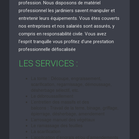
profession. Nous disposons de matériel
professionnel les jardiniers savent manipuler et
entretenir leurs équipements. Vous êtes couverts
nos entreprises et nos salariés sont assurés, y
compris en responsabilité civile. Vous avez
l’esprit tranquille vous profitez d’une prestation
professionnelle défiscalisée
LES SERVICES :
La tonte : Découpe, engraissement,
scarification, regarnissage, démoussage,
désherbage sélectif, etc.
Le débroussaillement
L’entretien des massifs et des
balcons : Travail de la terre, binage, griffage,
épierrage, désherbage, amendement
L’arrosage manuel des végétaux
Le ramassage des feuilles
La scarification
L’application d’engrais et/ou d’amendements