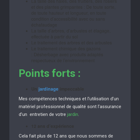
La taille des haies, des fruitiers, des rosiers
et des plantes grimpantes : De toute sorte,
de toute hauteur et longueur, en toute
condition d’accessibilité avec ou sans
échafaudage
La taille d’arbres, d’arbustes et élagage,
effectuée à partir du sol
Le traitement des arbres et des arbustes
Le traitement chimique des gazons
: Désherbage avec produits adaptés
respectueux de l’environnement
Points forts :
Un
jardinage
impeccable
Mes compétences techniques et l’utilisation d’un
matériel professionnel de qualité sont l’assurance
d’un entretien de votre
jardin
.
12 ans d’expérience
Cela fait plus de 12 ans que nous sommes de