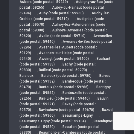
,
Aubers (code postal : 59249)
Aubigny-au-Bac (code
,
postal : 59265)
Aubry-du-Hainaut (code postal :
,
,
59494)
Auby (code postal : 59950)
Auchy-lez-
,
Orchies (code postal : 59310)
Audignies (code
,
postal : 59570)
Aulnoy-lez-Valenciennes (code
,
postal : 59300)
Aulnoye-Aymeries (code postal :
,
,
59620)
Avelin (code postal : 59710)
Avesnelles
,
(code postal : 59440)
Avesnes-le-Sec (code postal :
,
59296)
Avesnes-les-Aubert (code postal :
,
59129)
Avesnes-sur-Helpe (code postal :
,
,
59440)
Awoingt (code postal : 59400)
Bachant
,
(code postal : 59138)
Bachy (code postal :
,
,
59830)
Bailleul (code postal : 59270)
,
,
Baisieux
Baisieux (code postal : 59780)
Baives
,
(code postal : 59132)
Bambecque (code postal :
,
,
59470)
Banteux (code postal : 59266)
Bantigny
,
(code postal : 59554)
Bantouzelle (code postal :
,
,
59266)
Bas-Lieu (code postal : 59440)
Bauvin
,
(code postal : 59221)
Bavay (code postal :
,
,
59570)
Bavinchove (code postal : 59670)
Bazuel
,
,
(code postal : 59360)
Beaucamps-Ligny
,
Beaucamps-Ligny (code postal : 59134)
Beaudignies
,
(code postal : 59530)
Beaufort (code postal :
,
59330)
Beaumont-en-Cambrésis (code postal :