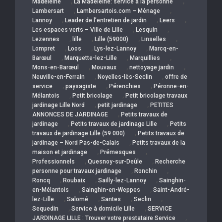
,
,
Madeleine
La Madeleine: service a la personne
,
,
Lambersart
Lambersartois.com – Ménage
,
,
,
Lannoy
Leader de l’entretien de jardin
Leers
,
,
Les espaces verts – Ville de Lille
Lesquin
,
,
,
,
Lezennes
lille
Lille (59000)
Linselles
,
,
,
Lompret
Loos
Lys-lez-Lannoy
Marcq-en-
,
,
,
Barœul
Marquette-lez-Lille
Marquillies
,
,
,
Mons-en-Barœul
Mouvaux
nettoyage jardin
,
,
Neuville-en-Ferrain
Noyelles-lès-Seclin
offre de
,
,
,
service
paysagiste
Pérenchies
Péronne-en-
,
,
Mélantois
Petit bricolage
Petit bricolage travaux
,
,
jardinage Lille Nord
petit jardinage
PETITES
,
ANNONCES DE JARDINAGE
Petits travaux de
,
,
jardinage
Petits travaux de jardinage Lille
Petits
,
travaux de jardinage Lille (59 000)
Petits travaux de
,
jardinage – Nord Pas-de-Calais
Petits travaux de la
,
,
maison et jardinage
Prémesques
,
,
Professionnels
Quesnoy-sur-Deûle
Recherche
,
,
personne pour travaux jardinage
Ronchin
,
,
,
Roncq
Roubaix
Sailly-lez-Lannoy
Sainghin-
,
,
en-Mélantois
Sainghin-en-Weppes
Saint-André-
,
,
,
,
lez-Lille
Salomé
Santes
Seclin
,
,
Sequedin
Service à domicile Lille
SERVICE
,
JARDINAGE LILLE : Trouver votre prestataire Service