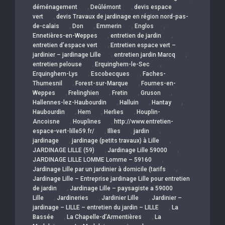
,
,
déménagement
Deûlémont
devis espace
,
vert
devis Travaux de jardinage en région nord-pas-
,
,
,
,
de-calais
Don
Emmerin
Englos
,
,
Ennetières-en-Weppes
entretien de jardin
,
entretien d’espace vert
Entretien espace vert –
,
,
jardinier – jardinage Lille
entretien jardin Marcq
,
,
entretien pelouse
Erquinghem-le-Sec
,
,
Erquinghem-Lys
Escobecques
Faches-
,
,
Thumesnil
Forest-sur-Marque
Fournes-en-
,
,
,
,
Weppes
Frelinghien
Fretin
Gruson
,
,
,
Hallennes-lez-Haubourdin
Halluin
Hantay
,
,
,
Haubourdin
Hem
Herlies
Houplin-
,
,
Ancoisne
Houplines
http://www.entretien-
,
,
,
espace-vert-lille59.fr/
Illies
jardin
,
,
jardinage
jardinage (petits travaux) à Lille
,
,
JARDINAGE LILLE (59)
Jardinage Lille 59000
,
JARDINAGE LILLE LOMME Lomme – 59160
,
Jardinage Lille par un jardinier à domicile (tarifs
Jardinage Lille – Entreprise jardinage Lille pour entretien
,
de jardin
Jardinage Lille – paysagiste a 59000
,
,
,
Lille
Jardineries
Jardinier Lille
Jardinier –
,
jardinage – LILLE – entretien du jardin – LILLE
La
,
,
Bassée
La Chapelle-d’Armentières
La