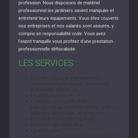
profession. Nous disposons de matériel
professionnel les jardiniers savent manipuler et
entretenir leurs équipements. Vous êtes couverts
nos entreprises et nos salariés sont assurés, y
compris en responsabilité civile. Vous avez
l’esprit tranquille vous profitez d’une prestation
professionnelle défiscalisée
LES SERVICES :
La tonte : Découpe, engraissement,
scarification, regarnissage, démoussage,
désherbage sélectif, etc.
Le débroussaillement
L’entretien des massifs et des
balcons : Travail de la terre, binage, griffage,
épierrage, désherbage, amendement
L’arrosage manuel des végétaux
Le ramassage des feuilles
La scarification
L’application d’engrais et/ou d’amendements