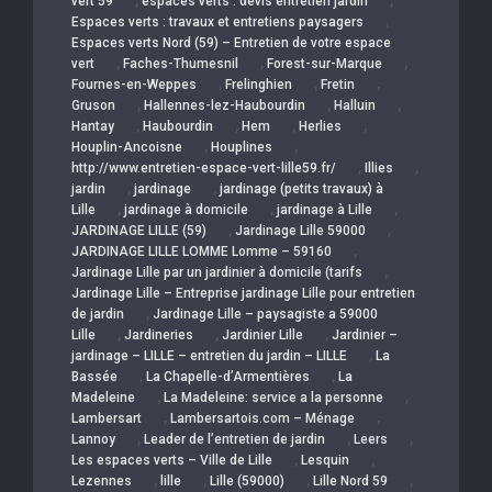
,
,
vert 59
espaces verts : devis entretien jardin
,
Espaces verts : travaux et entretiens paysagers
Espaces verts Nord (59) – Entretien de votre espace
,
,
,
vert
Faches-Thumesnil
Forest-sur-Marque
,
,
,
Fournes-en-Weppes
Frelinghien
Fretin
,
,
,
Gruson
Hallennes-lez-Haubourdin
Halluin
,
,
,
,
Hantay
Haubourdin
Hem
Herlies
,
,
Houplin-Ancoisne
Houplines
,
,
http://www.entretien-espace-vert-lille59.fr/
Illies
,
,
jardin
jardinage
jardinage (petits travaux) à
,
,
,
Lille
jardinage à domicile
jardinage à Lille
,
,
JARDINAGE LILLE (59)
Jardinage Lille 59000
,
JARDINAGE LILLE LOMME Lomme – 59160
,
Jardinage Lille par un jardinier à domicile (tarifs
Jardinage Lille – Entreprise jardinage Lille pour entretien
,
de jardin
Jardinage Lille – paysagiste a 59000
,
,
,
Lille
Jardineries
Jardinier Lille
Jardinier –
,
jardinage – LILLE – entretien du jardin – LILLE
La
,
,
Bassée
La Chapelle-d’Armentières
La
,
,
Madeleine
La Madeleine: service a la personne
,
,
Lambersart
Lambersartois.com – Ménage
,
,
,
Lannoy
Leader de l’entretien de jardin
Leers
,
,
Les espaces verts – Ville de Lille
Lesquin
,
,
,
,
Lezennes
lille
Lille (59000)
Lille Nord 59