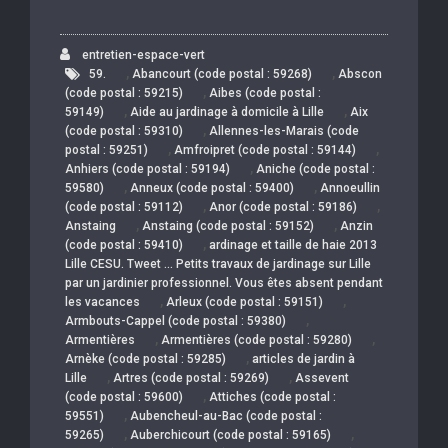
entretien-espace-vert
,
,
59.
Abancourt (code postal : 59268)
Abscon
,
(code postal : 59215)
Aibes (code postal :
,
,
59149)
Aide au jardinage à domicile à Lille
Aix
,
(code postal : 59310)
Allennes-les-Marais (code
,
,
postal : 59251)
Amfroipret (code postal : 59144)
,
Anhiers (code postal : 59194)
Aniche (code postal :
,
,
59580)
Anneux (code postal : 59400)
Annoeullin
,
,
(code postal : 59112)
Anor (code postal : 59186)
,
,
Anstaing
Anstaing (code postal : 59152)
Anzin
,
(code postal : 59410)
ardinage et taille de haie 2013
Lille CESU. Tweet … Petits travaux de jardinage sur Lille
par un jardinier professionnel. Vous êtes absent pendant
,
,
les vacances
Arleux (code postal : 59151)
,
Armbouts-Cappel (code postal : 59380)
,
,
Armentières
Armentières (code postal : 59280)
,
Arnèke (code postal : 59285)
articles de jardin à
,
,
Lille
Artres (code postal : 59269)
Assevent
,
(code postal : 59600)
Attiches (code postal :
,
59551)
Aubencheul-au-Bac (code postal :
,
,
59265)
Auberchicourt (code postal : 59165)