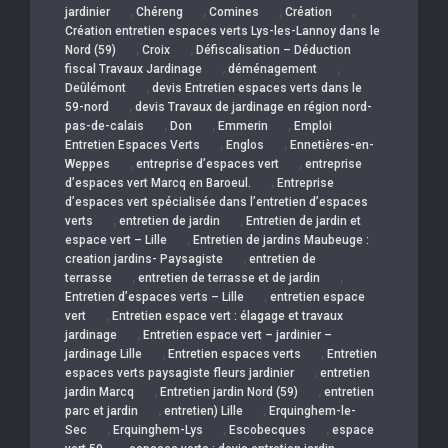
,
,
,
,
jardinier
Chéreng
Comines
Création
Création entretien espaces verts Lys-les-Lannoy dans le
,
,
Nord (59)
Croix
Défiscalisation – Déduction
,
,
fiscal Travaux Jardinage
déménagement
,
Deûlémont
devis Entretien espaces verts dans le
,
59-nord
devis Travaux de jardinage en région nord-
,
,
,
pas-de-calais
Don
Emmerin
Emploi
,
,
Entretien Espaces Verts
Englos
Ennetières-en-
,
,
Weppes
entreprise d’espaces vert
entreprise
,
d’espaces vert Marcq en Baroeul.
Entreprise
d’espaces vert spécialisée dans l’entretien d’espaces
,
,
verts
entretien de jardin
Entretien de jardin et
,
espace vert – Lille
Entretien de jardins Maubeuge :
,
creation jardins- Paysagiste
entretien de
,
,
terrasse
entretien de terrasse et de jardin
,
Entretien d’espaces verts – Lille
entretien espace
,
vert
Entretien espace vert : élagage et travaux
,
jardinage
Entretien espace vert – jardinier –
,
,
jardinage Lille
Entretien espaces verts
Entretien
,
espaces verts paysagiste fleurs jardinier
entretien
,
,
jardin Marcq
Entretien jardin Nord (59)
entretien
,
,
parc et jardin
entretien) Lille
Erquinghem-le-
,
,
,
Sec
Erquinghem-Lys
Escobecques
espace