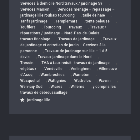
,
Services à domicile Nord travaux / jardinage 59
,
Services Maison
Services menage – repassage –
,
,
jardinage lille roubaix tourcoing
taille de haie
,
,
,
Tarifs jardinage
Templemars
tonte pelouse
,
,
,
Toufflers
Tourcoing
travaux
Travaux /
,
réparations / jardinage – Nord-Pas-de-Calais
,
,
travaux Bricolage
Travaux de jardinage
Travaux
de jardinage et entretien de jardin – Services à la
,
personne
Travaux de jardinage sur lille – 1 à 5
,
,
devis
Travaux jardinage dans le Nord
,
,
Tressin
TVA à taux réduit : travaux de jardinage
,
,
,
végétaux
Vendeville
Verlinghem
Villeneuve
,
,
,
d’Ascq
Wambrechies
Warneton
,
,
,
,
Wasquehal
Wattignies
Wattrelos
Wavrin
,
,
,
Wervicq-Sud
Wicres
Willems
y compris les
travaux de débroussaillage
jardinage lille