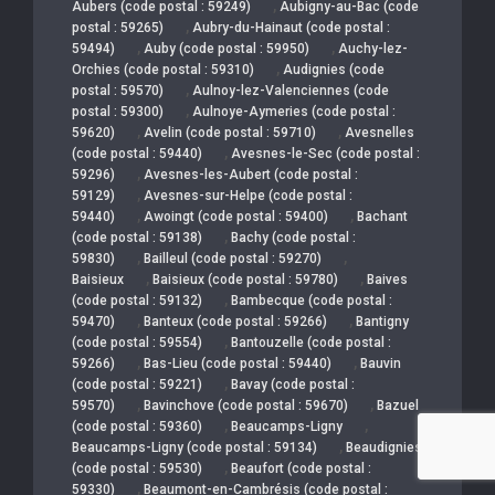
,
Aubers (code postal : 59249)
Aubigny-au-Bac (code
,
postal : 59265)
Aubry-du-Hainaut (code postal :
,
,
59494)
Auby (code postal : 59950)
Auchy-lez-
,
Orchies (code postal : 59310)
Audignies (code
,
postal : 59570)
Aulnoy-lez-Valenciennes (code
,
postal : 59300)
Aulnoye-Aymeries (code postal :
,
,
59620)
Avelin (code postal : 59710)
Avesnelles
,
(code postal : 59440)
Avesnes-le-Sec (code postal :
,
59296)
Avesnes-les-Aubert (code postal :
,
59129)
Avesnes-sur-Helpe (code postal :
,
,
59440)
Awoingt (code postal : 59400)
Bachant
,
(code postal : 59138)
Bachy (code postal :
,
,
59830)
Bailleul (code postal : 59270)
,
,
Baisieux
Baisieux (code postal : 59780)
Baives
,
(code postal : 59132)
Bambecque (code postal :
,
,
59470)
Banteux (code postal : 59266)
Bantigny
,
(code postal : 59554)
Bantouzelle (code postal :
,
,
59266)
Bas-Lieu (code postal : 59440)
Bauvin
,
(code postal : 59221)
Bavay (code postal :
,
,
59570)
Bavinchove (code postal : 59670)
Bazuel
,
,
(code postal : 59360)
Beaucamps-Ligny
,
Beaucamps-Ligny (code postal : 59134)
Beaudignies
,
(code postal : 59530)
Beaufort (code postal :
,
59330)
Beaumont-en-Cambrésis (code postal :