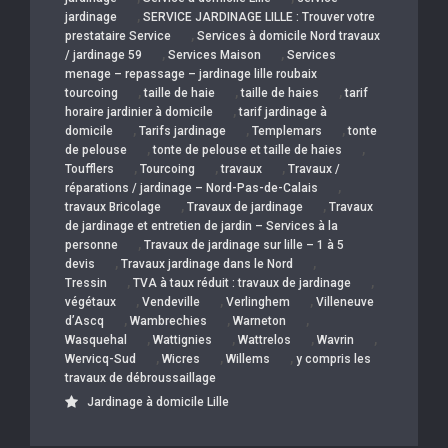
,
jardinage
SERVICE JARDINAGE LILLE : Trouver votre
,
prestataire Service
Services à domicile Nord travaux
,
,
/ jardinage 59
Services Maison
Services
menage – repassage – jardinage lille roubaix
,
,
,
tourcoing
taille de haie
taille de haies
tarif
,
horaire jardinier à domicile
tarif jardinage à
,
,
,
domicile
Tarifs jardinage
Templemars
tonte
,
,
de pelouse
tonte de pelouse et taille de haies
,
,
,
Toufflers
Tourcoing
travaux
Travaux /
,
réparations / jardinage – Nord-Pas-de-Calais
,
,
travaux Bricolage
Travaux de jardinage
Travaux
de jardinage et entretien de jardin – Services à la
,
personne
Travaux de jardinage sur lille – 1 à 5
,
,
devis
Travaux jardinage dans le Nord
,
,
Tressin
TVA à taux réduit : travaux de jardinage
,
,
,
végétaux
Vendeville
Verlinghem
Villeneuve
,
,
,
d’Ascq
Wambrechies
Warneton
,
,
,
,
Wasquehal
Wattignies
Wattrelos
Wavrin
,
,
,
Wervicq-Sud
Wicres
Willems
y compris les
travaux de débroussaillage
Jardinage à domicile Lille