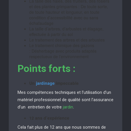
La taille des haies, des fruitiers, des rosiers
et des plantes grimpantes : De toute sorte,
de toute hauteur et longueur, en toute
condition d’accessibilité avec ou sans
échafaudage
La taille d’arbres, d’arbustes et élagage,
effectuée à partir du sol
Le traitement des arbres et des arbustes
Le traitement chimique des gazons
: Désherbage avec produits adaptés
respectueux de l’environnement
Points forts :
Un
jardinage
impeccable
Mes compétences techniques et l’utilisation d’un
matériel professionnel de qualité sont l’assurance
d’un entretien de votre
jardin
.
12 ans d’expérience
Cela fait plus de 12 ans que nous sommes de