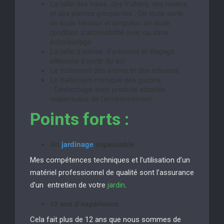
La taille des haies, des fruitiers, des rosiers
et des plantes grimpantes : De toute sorte,
de toute hauteur et longueur, en toute
condition d’accessibilité avec ou sans
échafaudage
La taille d’arbres, d’arbustes et élagage,
effectuée à partir du sol
Le traitement des arbres et des arbustes
Le traitement chimique des gazons
: Désherbage avec produits adaptés
respectueux de l’environnement
Points forts :
Un
jardinage
impeccable
Mes compétences techniques et l’utilisation d’un
matériel professionnel de qualité sont l’assurance
d’un entretien de votre
jardin
.
12 ans d’expérience
Cela fait plus de 12 ans que nous sommes de