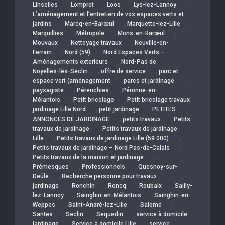
,
,
,
,
Linselles
Lompret
Loos
Lys-lez-Lannoy
L’aménagement et l’entretien de vos espaces verts et
,
,
,
jardins
Marcq-en-Barœul
Marquette-lez-Lille
,
,
,
Marquillies
Métropole
Mons-en-Barœul
,
,
Mouvaux
Nettoyage travaux
Neuville-en-
,
,
Ferrain
Nord (59)
Nord Espaces Verts –
,
,
Aménagements exterieurs
Nord-Pas de
,
,
Noyelles-lès-Seclin
offre de service
parc et
,
,
espace vert (aménagement
parcs et jardinage
,
,
paysagiste
Pérenchies
Péronne-en-
,
,
Mélantois
Petit bricolage
Petit bricolage travaux
,
,
jardinage Lille Nord
petit jardinage
PETITES
,
,
ANNONCES DE JARDINAGE
petits travaux
Petits
,
travaux de jardinage
Petits travaux de jardinage
,
,
Lille
Petits travaux de jardinage Lille (59 000)
,
Petits travaux de jardinage – Nord Pas-de-Calais
,
Petits travaux de la maison et jardinage
,
,
Prémesques
Professionnels
Quesnoy-sur-
,
Deûle
Recherche personne pour travaux
,
,
,
,
jardinage
Ronchin
Roncq
Roubaix
Sailly-
,
,
lez-Lannoy
Sainghin-en-Mélantois
Sainghin-en-
,
,
,
Weppes
Saint-André-lez-Lille
Salomé
,
,
,
Santes
Seclin
Sequedin
service à domicile
,
,
jardinage
Service à domicile Lille
service