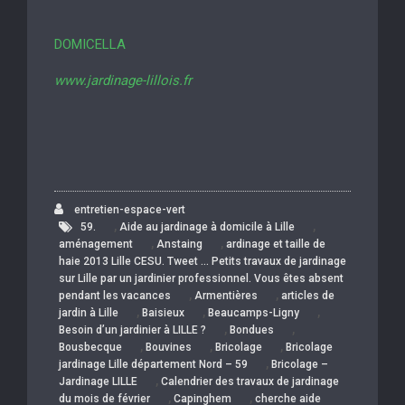
DOMICELLA
www.jardinage-lillois.fr
entretien-espace-vert
,
,
59.
Aide au jardinage à domicile à Lille
,
,
aménagement
Anstaing
ardinage et taille de
haie 2013 Lille CESU. Tweet … Petits travaux de jardinage
sur Lille par un jardinier professionnel. Vous êtes absent
,
,
pendant les vacances
Armentières
articles de
,
,
,
jardin à Lille
Baisieux
Beaucamps-Ligny
,
,
Besoin d’un jardinier à LILLE ?
Bondues
,
,
,
Bousbecque
Bouvines
Bricolage
Bricolage
,
jardinage Lille département Nord – 59
Bricolage –
,
Jardinage LILLE
Calendrier des travaux de jardinage
,
,
du mois de février
Capinghem
cherche aide