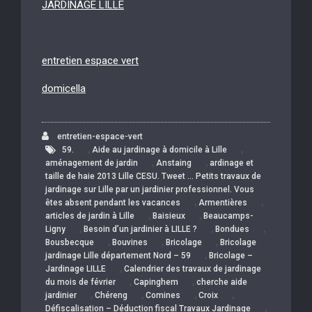
JARDINAGE LILLE
entretien espace vert
domicella
entretien-espace-vert
,
,
59.
Aide au jardinage à domicile à Lille
,
,
aménagement de jardin
Anstaing
ardinage et
taille de haie 2013 Lille CESU. Tweet … Petits travaux de
jardinage sur Lille par un jardinier professionnel. Vous
,
,
êtes absent pendant les vacances
Armentières
,
,
articles de jardin à Lille
Baisieux
Beaucamps-
,
,
,
Ligny
Besoin d’un jardinier à LILLE ?
Bondues
,
,
,
Bousbecque
Bouvines
Bricolage
Bricolage
,
jardinage Lille département Nord – 59
Bricolage –
,
Jardinage LILLE
Calendrier des travaux de jardinage
,
,
du mois de février
Capinghem
cherche aide
,
,
,
,
jardinier
Chéreng
Comines
Croix
,
Défiscalisation – Déduction fiscal Travaux Jardinage