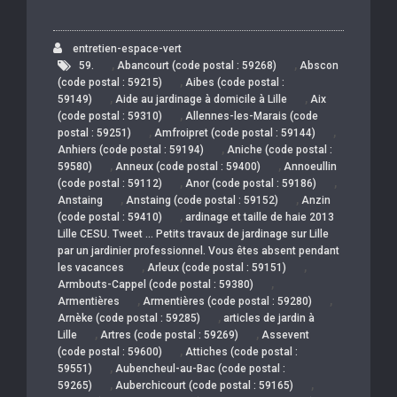
entretien-espace-vert
,
,
59.
Abancourt (code postal : 59268)
Abscon
,
(code postal : 59215)
Aibes (code postal :
,
,
59149)
Aide au jardinage à domicile à Lille
Aix
,
(code postal : 59310)
Allennes-les-Marais (code
,
,
postal : 59251)
Amfroipret (code postal : 59144)
,
Anhiers (code postal : 59194)
Aniche (code postal :
,
,
59580)
Anneux (code postal : 59400)
Annoeullin
,
,
(code postal : 59112)
Anor (code postal : 59186)
,
,
Anstaing
Anstaing (code postal : 59152)
Anzin
,
(code postal : 59410)
ardinage et taille de haie 2013
Lille CESU. Tweet … Petits travaux de jardinage sur Lille
par un jardinier professionnel. Vous êtes absent pendant
,
,
les vacances
Arleux (code postal : 59151)
,
Armbouts-Cappel (code postal : 59380)
,
,
Armentières
Armentières (code postal : 59280)
,
Arnèke (code postal : 59285)
articles de jardin à
,
,
Lille
Artres (code postal : 59269)
Assevent
,
(code postal : 59600)
Attiches (code postal :
,
59551)
Aubencheul-au-Bac (code postal :
,
,
59265)
Auberchicourt (code postal : 59165)