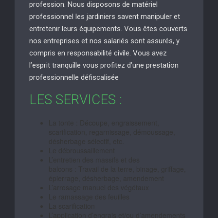
profession. Nous disposons de matériel
professionnel les jardiniers savent manipuler et
entretenir leurs équipements. Vous êtes couverts
nos entreprises et nos salariés sont assurés, y
compris en responsabilité civile. Vous avez
l’esprit tranquille vous profitez d’une prestation
professionnelle défiscalisée
LES SERVICES :
La tonte : Découpe, engraissement,
scarification, regarnissage, démoussage,
désherbage sélectif, etc.
Le débroussaillement
L’entretien des massifs et des
balcons : Travail de la terre, binage, griffage,
épierrage, désherbage, amendement
L’arrosage manuel des végétaux
Le ramassage des feuilles
La scarification
L’application d’engrais et/ou d’amendements