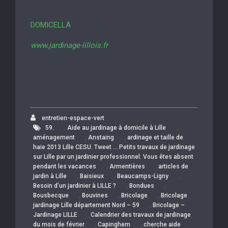
DOMICELLA
www.jardinage-lillois.fr
entretien-espace-vert
,
,
59.
Aide au jardinage à domicile à Lille
,
,
aménagement
Anstaing
ardinage et taille de
haie 2013 Lille CESU. Tweet … Petits travaux de jardinage
sur Lille par un jardinier professionnel. Vous êtes absent
,
,
pendant les vacances
Armentières
articles de
,
,
,
jardin à Lille
Baisieux
Beaucamps-Ligny
,
,
Besoin d’un jardinier à LILLE ?
Bondues
,
,
,
Bousbecque
Bouvines
Bricolage
Bricolage
,
jardinage Lille département Nord – 59
Bricolage –
,
Jardinage LILLE
Calendrier des travaux de jardinage
,
,
du mois de février
Capinghem
cherche aide