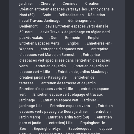
,
,
,
,
jardinier
Chéreng
Comines
Création
Création entretien espaces verts Lys-les-Lannoy dans le
,
,
Nord (59)
Croix
Défiscalisation – Déduction
,
,
fiscal Travaux Jardinage
déménagement
,
Deûlémont
devis Entretien espaces verts dans le
,
59-nord
devis Travaux de jardinage en région nord-
,
,
,
pas-de-calais
Don
Emmerin
Emploi
,
,
Entretien Espaces Verts
Englos
Ennetières-en-
,
,
Weppes
entreprise d’espaces vert
entreprise
,
d’espaces vert Marcq en Baroeul.
Entreprise
d’espaces vert spécialisée dans l’entretien d’espaces
,
,
verts
entretien de jardin
Entretien de jardin et
,
espace vert – Lille
Entretien de jardins Maubeuge :
,
creation jardins- Paysagiste
entretien de
,
,
terrasse
entretien de terrasse et de jardin
,
Entretien d’espaces verts – Lille
entretien espace
,
vert
Entretien espace vert : élagage et travaux
,
jardinage
Entretien espace vert – jardinier –
,
,
jardinage Lille
Entretien espaces verts
Entretien
,
espaces verts paysagiste fleurs jardinier
entretien
,
,
jardin Marcq
Entretien jardin Nord (59)
entretien
,
,
parc et jardin
entretien) Lille
Erquinghem-le-
,
,
,
Sec
Erquinghem-Lys
Escobecques
espace