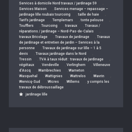
,
Services à domicile Nord travaux / jardinage 59
,
Services Maison
Services menage – repassage –
,
,
jardinage lille roubaix tourcoing
taille de haie
,
,
,
Tarifs jardinage
Templemars
tonte pelouse
,
,
,
Toufflers
Tourcoing
travaux
Travaux /
,
réparations / jardinage – Nord-Pas-de-Calais
,
,
travaux Bricolage
Travaux de jardinage
Travaux
de jardinage et entretien de jardin – Services à la
,
personne
Travaux de jardinage sur lille – 1 à 5
,
,
devis
Travaux jardinage dans le Nord
,
,
Tressin
TVA à taux réduit : travaux de jardinage
,
,
,
végétaux
Vendeville
Verlinghem
Villeneuve
,
,
,
d’Ascq
Wambrechies
Warneton
,
,
,
,
Wasquehal
Wattignies
Wattrelos
Wavrin
,
,
,
Wervicq-Sud
Wicres
Willems
y compris les
travaux de débroussaillage
jardinage lille