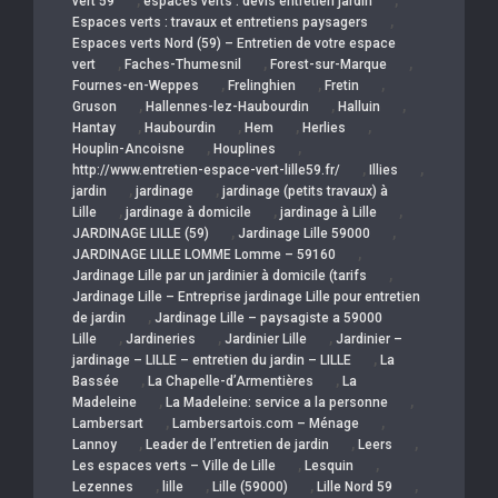
,
,
vert 59
espaces verts : devis entretien jardin
,
Espaces verts : travaux et entretiens paysagers
Espaces verts Nord (59) – Entretien de votre espace
,
,
,
vert
Faches-Thumesnil
Forest-sur-Marque
,
,
,
Fournes-en-Weppes
Frelinghien
Fretin
,
,
,
Gruson
Hallennes-lez-Haubourdin
Halluin
,
,
,
,
Hantay
Haubourdin
Hem
Herlies
,
,
Houplin-Ancoisne
Houplines
,
,
http://www.entretien-espace-vert-lille59.fr/
Illies
,
,
jardin
jardinage
jardinage (petits travaux) à
,
,
,
Lille
jardinage à domicile
jardinage à Lille
,
,
JARDINAGE LILLE (59)
Jardinage Lille 59000
,
JARDINAGE LILLE LOMME Lomme – 59160
,
Jardinage Lille par un jardinier à domicile (tarifs
Jardinage Lille – Entreprise jardinage Lille pour entretien
,
de jardin
Jardinage Lille – paysagiste a 59000
,
,
,
Lille
Jardineries
Jardinier Lille
Jardinier –
,
jardinage – LILLE – entretien du jardin – LILLE
La
,
,
Bassée
La Chapelle-d’Armentières
La
,
,
Madeleine
La Madeleine: service a la personne
,
,
Lambersart
Lambersartois.com – Ménage
,
,
,
Lannoy
Leader de l’entretien de jardin
Leers
,
,
Les espaces verts – Ville de Lille
Lesquin
,
,
,
,
Lezennes
lille
Lille (59000)
Lille Nord 59