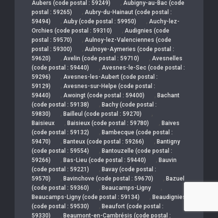
,
Aubers (code postal : 59249)
Aubigny-au-Bac (code
,
postal : 59265)
Aubry-du-Hainaut (code postal :
,
,
59494)
Auby (code postal : 59950)
Auchy-lez-
,
Orchies (code postal : 59310)
Audignies (code
,
postal : 59570)
Aulnoy-lez-Valenciennes (code
,
postal : 59300)
Aulnoye-Aymeries (code postal :
,
,
59620)
Avelin (code postal : 59710)
Avesnelles
,
(code postal : 59440)
Avesnes-le-Sec (code postal :
,
59296)
Avesnes-les-Aubert (code postal :
,
59129)
Avesnes-sur-Helpe (code postal :
,
,
59440)
Awoingt (code postal : 59400)
Bachant
,
(code postal : 59138)
Bachy (code postal :
,
,
59830)
Bailleul (code postal : 59270)
,
,
Baisieux
Baisieux (code postal : 59780)
Baives
,
(code postal : 59132)
Bambecque (code postal :
,
,
59470)
Banteux (code postal : 59266)
Bantigny
,
(code postal : 59554)
Bantouzelle (code postal :
,
,
59266)
Bas-Lieu (code postal : 59440)
Bauvin
,
(code postal : 59221)
Bavay (code postal :
,
,
59570)
Bavinchove (code postal : 59670)
Bazuel
,
,
(code postal : 59360)
Beaucamps-Ligny
,
Beaucamps-Ligny (code postal : 59134)
Beaudignies
,
(code postal : 59530)
Beaufort (code postal :
,
59330)
Beaumont-en-Cambrésis (code postal :