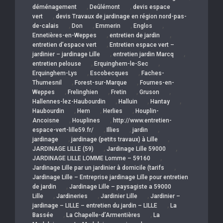
,
,
déménagement
Deûlémont
devis espace
,
vert
devis Travaux de jardinage en région nord-pas-
,
,
,
,
de-calais
Don
Emmerin
Englos
,
,
Ennetières-en-Weppes
entretien de jardin
,
entretien d’espace vert
Entretien espace vert –
,
,
jardinier – jardinage Lille
entretien jardin Marcq
,
,
entretien pelouse
Erquinghem-le-Sec
,
,
Erquinghem-Lys
Escobecques
Faches-
,
,
Thumesnil
Forest-sur-Marque
Fournes-en-
,
,
,
,
Weppes
Frelinghien
Fretin
Gruson
,
,
,
Hallennes-lez-Haubourdin
Halluin
Hantay
,
,
,
Haubourdin
Hem
Herlies
Houplin-
,
,
Ancoisne
Houplines
http://www.entretien-
,
,
,
espace-vert-lille59.fr/
Illies
jardin
,
,
jardinage
jardinage (petits travaux) à Lille
,
,
JARDINAGE LILLE (59)
Jardinage Lille 59000
,
JARDINAGE LILLE LOMME Lomme – 59160
,
Jardinage Lille par un jardinier à domicile (tarifs
Jardinage Lille – Entreprise jardinage Lille pour entretien
,
de jardin
Jardinage Lille – paysagiste a 59000
,
,
,
Lille
Jardineries
Jardinier Lille
Jardinier –
,
jardinage – LILLE – entretien du jardin – LILLE
La
,
,
Bassée
La Chapelle-d’Armentières
La