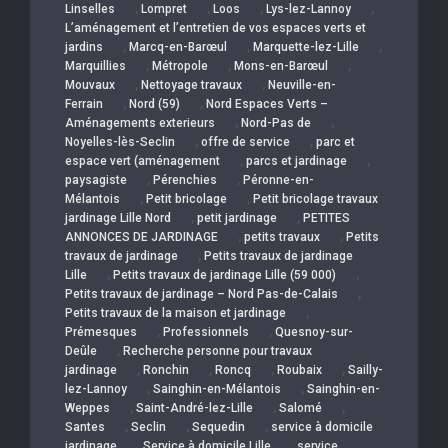
,
,
,
,
Linselles
Lompret
Loos
Lys-lez-Lannoy
L’aménagement et l’entretien de vos espaces verts et
,
,
,
jardins
Marcq-en-Barœul
Marquette-lez-Lille
,
,
,
Marquillies
Métropole
Mons-en-Barœul
,
,
Mouvaux
Nettoyage travaux
Neuville-en-
,
,
Ferrain
Nord (59)
Nord Espaces Verts –
,
,
Aménagements exterieurs
Nord-Pas de
,
,
Noyelles-lès-Seclin
offre de service
parc et
,
,
espace vert (aménagement
parcs et jardinage
,
,
paysagiste
Pérenchies
Péronne-en-
,
,
Mélantois
Petit bricolage
Petit bricolage travaux
,
,
jardinage Lille Nord
petit jardinage
PETITES
,
,
ANNONCES DE JARDINAGE
petits travaux
Petits
,
travaux de jardinage
Petits travaux de jardinage
,
,
Lille
Petits travaux de jardinage Lille (59 000)
,
Petits travaux de jardinage – Nord Pas-de-Calais
,
Petits travaux de la maison et jardinage
,
,
Prémesques
Professionnels
Quesnoy-sur-
,
Deûle
Recherche personne pour travaux
,
,
,
,
jardinage
Ronchin
Roncq
Roubaix
Sailly-
,
,
lez-Lannoy
Sainghin-en-Mélantois
Sainghin-en-
,
,
,
Weppes
Saint-André-lez-Lille
Salomé
,
,
,
Santes
Seclin
Sequedin
service à domicile
,
,
jardinage
Service à domicile Lille
service