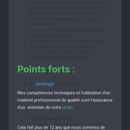
La taille des haies, des fruitiers, des rosiers
et des plantes grimpantes : De toute sorte,
de toute hauteur et longueur, en toute
condition d’accessibilité avec ou sans
échafaudage
La taille d’arbres, d’arbustes et élagage,
effectuée à partir du sol
Le traitement des arbres et des arbustes
Le traitement chimique des gazons
: Désherbage avec produits adaptés
respectueux de l’environnement
Points forts :
Un
jardinage
impeccable
Mes compétences techniques et l’utilisation d’un
matériel professionnel de qualité sont l’assurance
d’un entretien de votre
jardin
.
12 ans d’expérience
Cela fait plus de 12 ans que nous sommes de