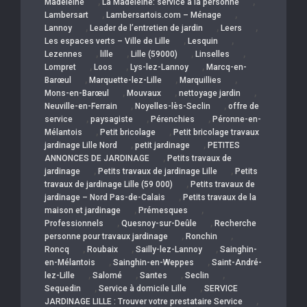
,
,
Madeleine
La Madeleine: service a la personne
,
,
Lambersart
Lambersartois.com – Ménage
,
,
,
Lannoy
Leader de l’entretien de jardin
Leers
,
,
Les espaces verts – Ville de Lille
Lesquin
,
,
,
,
Lezennes
lille
Lille (59000)
Linselles
,
,
,
Lompret
Loos
Lys-lez-Lannoy
Marcq-en-
,
,
,
Barœul
Marquette-lez-Lille
Marquillies
,
,
,
Mons-en-Barœul
Mouvaux
nettoyage jardin
,
,
Neuville-en-Ferrain
Noyelles-lès-Seclin
offre de
,
,
,
service
paysagiste
Pérenchies
Péronne-en-
,
,
Mélantois
Petit bricolage
Petit bricolage travaux
,
,
jardinage Lille Nord
petit jardinage
PETITES
,
ANNONCES DE JARDINAGE
Petits travaux de
,
,
jardinage
Petits travaux de jardinage Lille
Petits
,
travaux de jardinage Lille (59 000)
Petits travaux de
,
jardinage – Nord Pas-de-Calais
Petits travaux de la
,
,
maison et jardinage
Prémesques
,
,
Professionnels
Quesnoy-sur-Deûle
Recherche
,
,
personne pour travaux jardinage
Ronchin
,
,
,
Roncq
Roubaix
Sailly-lez-Lannoy
Sainghin-
,
,
en-Mélantois
Sainghin-en-Weppes
Saint-André-
,
,
,
,
lez-Lille
Salomé
Santes
Seclin
,
,
Sequedin
Service à domicile Lille
SERVICE
,
JARDINAGE LILLE : Trouver votre prestataire Service