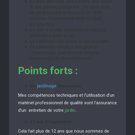
La taille des haies, des fruitiers, des rosiers
et des plantes grimpantes : De toute sorte,
de toute hauteur et longueur, en toute
condition d’accessibilité avec ou sans
échafaudage
La taille d’arbres, d’arbustes et élagage,
effectuée à partir du sol
Le traitement des arbres et des arbustes
Le traitement chimique des gazons
: Désherbage avec produits adaptés
respectueux de l’environnement
Points forts :
Un
jardinage
impeccable
Mes compétences techniques et l’utilisation d’un
matériel professionnel de qualité sont l’assurance
d’un entretien de votre
jardin
.
12 ans d’expérience
Cela fait plus de 12 ans que nous sommes de