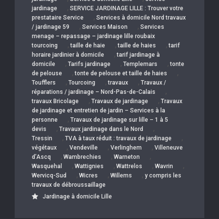
,
jardinage
SERVICE JARDINAGE LILLE : Trouver votre
,
prestataire Service
Services à domicile Nord travaux
,
,
/ jardinage 59
Services Maison
Services
menage – repassage – jardinage lille roubaix
,
,
,
tourcoing
taille de haie
taille de haies
tarif
,
horaire jardinier à domicile
tarif jardinage à
,
,
,
domicile
Tarifs jardinage
Templemars
tonte
,
,
de pelouse
tonte de pelouse et taille de haies
,
,
,
Toufflers
Tourcoing
travaux
Travaux /
,
réparations / jardinage – Nord-Pas-de-Calais
,
,
travaux Bricolage
Travaux de jardinage
Travaux
de jardinage et entretien de jardin – Services à la
,
personne
Travaux de jardinage sur lille – 1 à 5
,
,
devis
Travaux jardinage dans le Nord
,
,
Tressin
TVA à taux réduit : travaux de jardinage
,
,
,
végétaux
Vendeville
Verlinghem
Villeneuve
,
,
,
d’Ascq
Wambrechies
Warneton
,
,
,
,
Wasquehal
Wattignies
Wattrelos
Wavrin
,
,
,
Wervicq-Sud
Wicres
Willems
y compris les
travaux de débroussaillage
Jardinage à domicile Lille