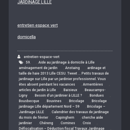
JARDINAGE LILLE
entretien espace vert
domicella
entretien-espace-vert
,
,
59.
Aide au jardinage à domicile à Lille
,
,
aménagement de jardin
Anstaing
ardinage et
taille de haie 2013 Lille CESU. Tweet … Petits travaux de
jardinage sur Lille par un jardinier professionnel. Vous
,
,
êtes absent pendant les vacances
Armentières
,
,
articles de jardin à Lille
Baisieux
Beaucamps-
,
,
,
Ligny
Besoin d’un jardinier à LILLE ?
Bondues
,
,
,
Bousbecque
Bouvines
Bricolage
Bricolage
,
jardinage Lille département Nord – 59
Bricolage –
,
Jardinage LILLE
Calendrier des travaux de jardinage
,
,
du mois de février
Capinghem
cherche aide
,
,
,
,
jardinier
Chéreng
Comines
Croix
,
Défiscalisation – Déduction fiscal Travaux Jardinage