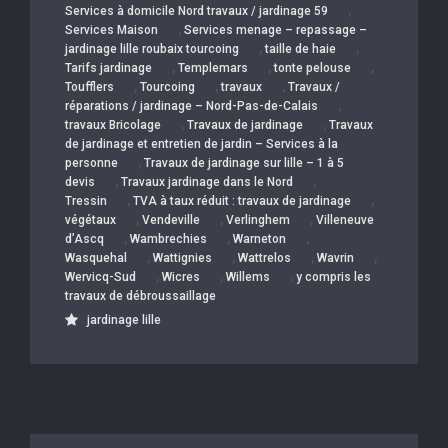
,
Services à domicile Nord travaux / jardinage 59
,
Services Maison
Services menage – repassage –
,
,
jardinage lille roubaix tourcoing
taille de haie
,
,
,
Tarifs jardinage
Templemars
tonte pelouse
,
,
,
Toufflers
Tourcoing
travaux
Travaux /
,
réparations / jardinage – Nord-Pas-de-Calais
,
,
travaux Bricolage
Travaux de jardinage
Travaux
de jardinage et entretien de jardin – Services à la
,
personne
Travaux de jardinage sur lille – 1 à 5
,
,
devis
Travaux jardinage dans le Nord
,
,
Tressin
TVA à taux réduit : travaux de jardinage
,
,
,
végétaux
Vendeville
Verlinghem
Villeneuve
,
,
,
d’Ascq
Wambrechies
Warneton
,
,
,
,
Wasquehal
Wattignies
Wattrelos
Wavrin
,
,
,
Wervicq-Sud
Wicres
Willems
y compris les
travaux de débroussaillage
jardinage lille