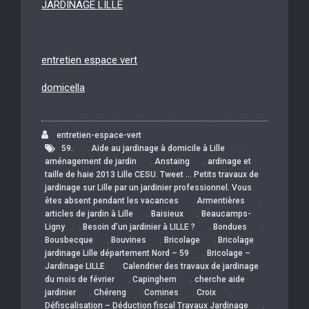
JARDINAGE LILLE
entretien espace vert
domicella
entretien-espace-vert
,
,
59.
Aide au jardinage à domicile à Lille
,
,
aménagement de jardin
Anstaing
ardinage et
taille de haie 2013 Lille CESU. Tweet … Petits travaux de
jardinage sur Lille par un jardinier professionnel. Vous
,
,
êtes absent pendant les vacances
Armentières
,
,
articles de jardin à Lille
Baisieux
Beaucamps-
,
,
,
Ligny
Besoin d’un jardinier à LILLE ?
Bondues
,
,
,
Bousbecque
Bouvines
Bricolage
Bricolage
,
jardinage Lille département Nord – 59
Bricolage –
,
Jardinage LILLE
Calendrier des travaux de jardinage
,
,
du mois de février
Capinghem
cherche aide
,
,
,
,
jardinier
Chéreng
Comines
Croix
,
Défiscalisation – Déduction fiscal Travaux Jardinage