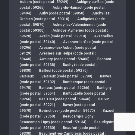
,
Aubers (code postal : 59249)
Aubigny-au-Bac (code
,
postal : 59265)
Aubry-du-Hainaut (code postal :
,
,
59494)
Auby (code postal : 59950)
Auchy-lez-
,
Orchies (code postal : 59310)
Audignies (code
,
postal : 59570)
Aulnoy-lez-Valenciennes (code
,
postal : 59300)
Aulnoye-Aymeries (code postal :
,
,
59620)
Avelin (code postal : 59710)
Avesnelles
,
(code postal : 59440)
Avesnes-le-Sec (code postal :
,
59296)
Avesnes-les-Aubert (code postal :
,
59129)
Avesnes-sur-Helpe (code postal :
,
,
59440)
Awoingt (code postal : 59400)
Bachant
,
(code postal : 59138)
Bachy (code postal :
,
,
59830)
Bailleul (code postal : 59270)
,
,
Baisieux
Baisieux (code postal : 59780)
Baives
,
(code postal : 59132)
Bambecque (code postal :
,
,
59470)
Banteux (code postal : 59266)
Bantigny
,
(code postal : 59554)
Bantouzelle (code postal :
,
,
59266)
Bas-Lieu (code postal : 59440)
Bauvin
,
(code postal : 59221)
Bavay (code postal :
,
,
59570)
Bavinchove (code postal : 59670)
Bazuel
,
,
(code postal : 59360)
Beaucamps-Ligny
,
Beaucamps-Ligny (code postal : 59134)
Beaudignies
,
(code postal : 59530)
Beaufort (code postal :
,
59330)
Beaumont-en-Cambrésis (code postal :