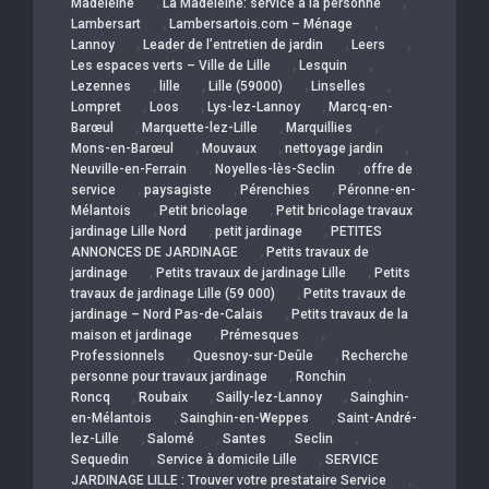
,
,
Madeleine
La Madeleine: service a la personne
,
,
Lambersart
Lambersartois.com – Ménage
,
,
,
Lannoy
Leader de l’entretien de jardin
Leers
,
,
Les espaces verts – Ville de Lille
Lesquin
,
,
,
,
Lezennes
lille
Lille (59000)
Linselles
,
,
,
Lompret
Loos
Lys-lez-Lannoy
Marcq-en-
,
,
,
Barœul
Marquette-lez-Lille
Marquillies
,
,
,
Mons-en-Barœul
Mouvaux
nettoyage jardin
,
,
Neuville-en-Ferrain
Noyelles-lès-Seclin
offre de
,
,
,
service
paysagiste
Pérenchies
Péronne-en-
,
,
Mélantois
Petit bricolage
Petit bricolage travaux
,
,
jardinage Lille Nord
petit jardinage
PETITES
,
ANNONCES DE JARDINAGE
Petits travaux de
,
,
jardinage
Petits travaux de jardinage Lille
Petits
,
travaux de jardinage Lille (59 000)
Petits travaux de
,
jardinage – Nord Pas-de-Calais
Petits travaux de la
,
,
maison et jardinage
Prémesques
,
,
Professionnels
Quesnoy-sur-Deûle
Recherche
,
,
personne pour travaux jardinage
Ronchin
,
,
,
Roncq
Roubaix
Sailly-lez-Lannoy
Sainghin-
,
,
en-Mélantois
Sainghin-en-Weppes
Saint-André-
,
,
,
,
lez-Lille
Salomé
Santes
Seclin
,
,
Sequedin
Service à domicile Lille
SERVICE
,
JARDINAGE LILLE : Trouver votre prestataire Service