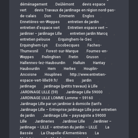
,
,
déménagement
Deûlémont
devis espace
,
vert
devis Travaux de jardinage en région nord-pas-
,
,
,
,
de-calais
Don
Emmerin
Englos
,
,
Ennetières-en-Weppes
entretien de jardin
,
entretien d’espace vert
Entretien espace vert –
,
,
jardinier – jardinage Lille
entretien jardin Marcq
,
,
entretien pelouse
Erquinghem-le-Sec
,
,
Erquinghem-Lys
Escobecques
Faches-
,
,
Thumesnil
Forest-sur-Marque
Fournes-en-
,
,
,
,
Weppes
Frelinghien
Fretin
Gruson
,
,
,
Hallennes-lez-Haubourdin
Halluin
Hantay
,
,
,
Haubourdin
Hem
Herlies
Houplin-
,
,
Ancoisne
Houplines
http://www.entretien-
,
,
,
espace-vert-lille59.fr/
Illies
jardin
,
,
jardinage
jardinage (petits travaux) à Lille
,
,
JARDINAGE LILLE (59)
Jardinage Lille 59000
,
JARDINAGE LILLE LOMME Lomme – 59160
,
Jardinage Lille par un jardinier à domicile (tarifs
Jardinage Lille – Entreprise jardinage Lille pour entretien
,
de jardin
Jardinage Lille – paysagiste a 59000
,
,
,
Lille
Jardineries
Jardinier Lille
Jardinier –
,
jardinage – LILLE – entretien du jardin – LILLE
La
,
,
Bassée
La Chapelle-d’Armentières
La