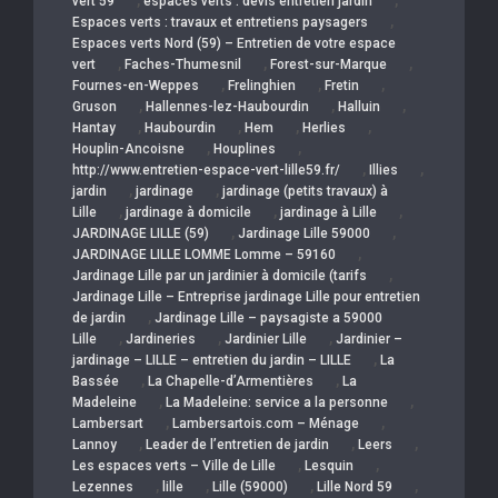
,
,
vert 59
espaces verts : devis entretien jardin
,
Espaces verts : travaux et entretiens paysagers
Espaces verts Nord (59) – Entretien de votre espace
,
,
,
vert
Faches-Thumesnil
Forest-sur-Marque
,
,
,
Fournes-en-Weppes
Frelinghien
Fretin
,
,
,
Gruson
Hallennes-lez-Haubourdin
Halluin
,
,
,
,
Hantay
Haubourdin
Hem
Herlies
,
,
Houplin-Ancoisne
Houplines
,
,
http://www.entretien-espace-vert-lille59.fr/
Illies
,
,
jardin
jardinage
jardinage (petits travaux) à
,
,
,
Lille
jardinage à domicile
jardinage à Lille
,
,
JARDINAGE LILLE (59)
Jardinage Lille 59000
,
JARDINAGE LILLE LOMME Lomme – 59160
,
Jardinage Lille par un jardinier à domicile (tarifs
Jardinage Lille – Entreprise jardinage Lille pour entretien
,
de jardin
Jardinage Lille – paysagiste a 59000
,
,
,
Lille
Jardineries
Jardinier Lille
Jardinier –
,
jardinage – LILLE – entretien du jardin – LILLE
La
,
,
Bassée
La Chapelle-d’Armentières
La
,
,
Madeleine
La Madeleine: service a la personne
,
,
Lambersart
Lambersartois.com – Ménage
,
,
,
Lannoy
Leader de l’entretien de jardin
Leers
,
,
Les espaces verts – Ville de Lille
Lesquin
,
,
,
,
Lezennes
lille
Lille (59000)
Lille Nord 59