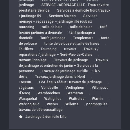
,
jardinage
SERVICE JARDINAGE LILLE : Trouver votre
,
prestataire Service
Services à domicile Nord travaux
,
,
/ jardinage 59
Services Maison
Services
menage – repassage – jardinage lille roubaix
,
,
,
tourcoing
taille de haie
taille de haies
tarif
,
horaire jardinier à domicile
tarif jardinage à
,
,
,
domicile
Tarifs jardinage
Templemars
tonte
,
,
de pelouse
tonte de pelouse et taille de haies
,
,
,
Toufflers
Tourcoing
travaux
Travaux /
,
réparations / jardinage – Nord-Pas-de-Calais
,
,
travaux Bricolage
Travaux de jardinage
Travaux
de jardinage et entretien de jardin – Services à la
,
personne
Travaux de jardinage sur lille – 1 à 5
,
,
devis
Travaux jardinage dans le Nord
,
,
Tressin
TVA à taux réduit : travaux de jardinage
,
,
,
végétaux
Vendeville
Verlinghem
Villeneuve
,
,
,
d’Ascq
Wambrechies
Warneton
,
,
,
,
Wasquehal
Wattignies
Wattrelos
Wavrin
,
,
,
Wervicq-Sud
Wicres
Willems
y compris les
travaux de débroussaillage
Jardinage à domicile Lille