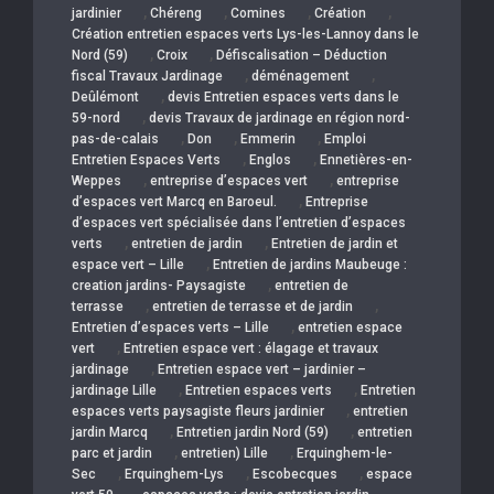
,
,
,
,
jardinier
Chéreng
Comines
Création
Création entretien espaces verts Lys-les-Lannoy dans le
,
,
Nord (59)
Croix
Défiscalisation – Déduction
,
,
fiscal Travaux Jardinage
déménagement
,
Deûlémont
devis Entretien espaces verts dans le
,
59-nord
devis Travaux de jardinage en région nord-
,
,
,
pas-de-calais
Don
Emmerin
Emploi
,
,
Entretien Espaces Verts
Englos
Ennetières-en-
,
,
Weppes
entreprise d’espaces vert
entreprise
,
d’espaces vert Marcq en Baroeul.
Entreprise
d’espaces vert spécialisée dans l’entretien d’espaces
,
,
verts
entretien de jardin
Entretien de jardin et
,
espace vert – Lille
Entretien de jardins Maubeuge :
,
creation jardins- Paysagiste
entretien de
,
,
terrasse
entretien de terrasse et de jardin
,
Entretien d’espaces verts – Lille
entretien espace
,
vert
Entretien espace vert : élagage et travaux
,
jardinage
Entretien espace vert – jardinier –
,
,
jardinage Lille
Entretien espaces verts
Entretien
,
espaces verts paysagiste fleurs jardinier
entretien
,
,
jardin Marcq
Entretien jardin Nord (59)
entretien
,
,
parc et jardin
entretien) Lille
Erquinghem-le-
,
,
,
Sec
Erquinghem-Lys
Escobecques
espace