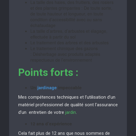
La taille des haies, des fruitiers, des rosiers
et des plantes grimpantes : De toute sorte,
de toute hauteur et longueur, en toute
condition d’accessibilité avec ou sans
échafaudage
La taille d’arbres, d’arbustes et élagage,
effectuée à partir du sol
Le traitement des arbres et des arbustes
Le traitement chimique des gazons
: Désherbage avec produits adaptés
respectueux de l’environnement
Points forts :
Un
jardinage
impeccable
Mes compétences techniques et l’utilisation d’un
matériel professionnel de qualité sont l’assurance
d’un entretien de votre
jardin
.
12 ans d’expérience
Cela fait plus de 12 ans que nous sommes de