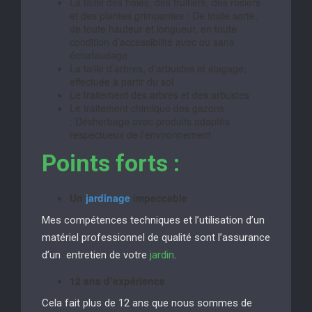
La taille des haies, des fruitiers, des rosiers
et des plantes grimpantes : De toute sorte,
de toute hauteur et longueur, en toute
condition d’accessibilité avec ou sans
échafaudage
La taille d’arbres, d’arbustes et élagage,
effectuée à partir du sol
Le traitement des arbres et des arbustes
Le traitement chimique des gazons
: Désherbage avec produits adaptés
respectueux de l’environnement
Points forts :
Un
jardinage
impeccable
Mes compétences techniques et l’utilisation d’un
matériel professionnel de qualité sont l’assurance
d’un entretien de votre
jardin
.
12 ans d’expérience
Cela fait plus de 12 ans que nous sommes de