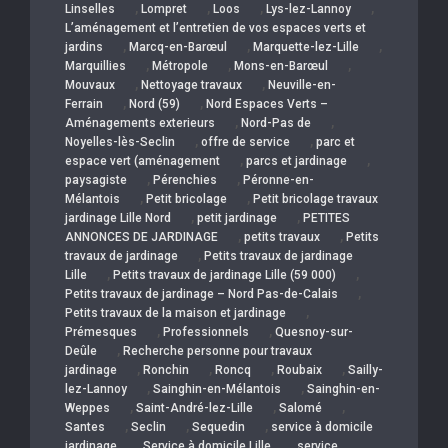
,
,
,
,
Linselles
Lompret
Loos
Lys-lez-Lannoy
L’aménagement et l’entretien de vos espaces verts et
,
,
,
jardins
Marcq-en-Barœul
Marquette-lez-Lille
,
,
,
Marquillies
Métropole
Mons-en-Barœul
,
,
Mouvaux
Nettoyage travaux
Neuville-en-
,
,
Ferrain
Nord (59)
Nord Espaces Verts –
,
,
Aménagements exterieurs
Nord-Pas de
,
,
Noyelles-lès-Seclin
offre de service
parc et
,
,
espace vert (aménagement
parcs et jardinage
,
,
paysagiste
Pérenchies
Péronne-en-
,
,
Mélantois
Petit bricolage
Petit bricolage travaux
,
,
jardinage Lille Nord
petit jardinage
PETITES
,
,
ANNONCES DE JARDINAGE
petits travaux
Petits
,
travaux de jardinage
Petits travaux de jardinage
,
,
Lille
Petits travaux de jardinage Lille (59 000)
,
Petits travaux de jardinage – Nord Pas-de-Calais
,
Petits travaux de la maison et jardinage
,
,
Prémesques
Professionnels
Quesnoy-sur-
,
Deûle
Recherche personne pour travaux
,
,
,
,
jardinage
Ronchin
Roncq
Roubaix
Sailly-
,
,
lez-Lannoy
Sainghin-en-Mélantois
Sainghin-en-
,
,
,
Weppes
Saint-André-lez-Lille
Salomé
,
,
,
Santes
Seclin
Sequedin
service à domicile
,
,
jardinage
Service à domicile Lille
service