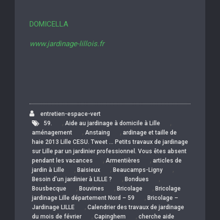
DOMICELLA
www.jardinage-lillois.fr
entretien-espace-vert
,
,
59.
Aide au jardinage à domicile à Lille
,
,
aménagement
Anstaing
ardinage et taille de
haie 2013 Lille CESU. Tweet … Petits travaux de jardinage
sur Lille par un jardinier professionnel. Vous êtes absent
,
,
pendant les vacances
Armentières
articles de
,
,
,
jardin à Lille
Baisieux
Beaucamps-Ligny
,
,
Besoin d’un jardinier à LILLE ?
Bondues
,
,
,
Bousbecque
Bouvines
Bricolage
Bricolage
,
jardinage Lille département Nord – 59
Bricolage –
,
Jardinage LILLE
Calendrier des travaux de jardinage
,
,
du mois de février
Capinghem
cherche aide