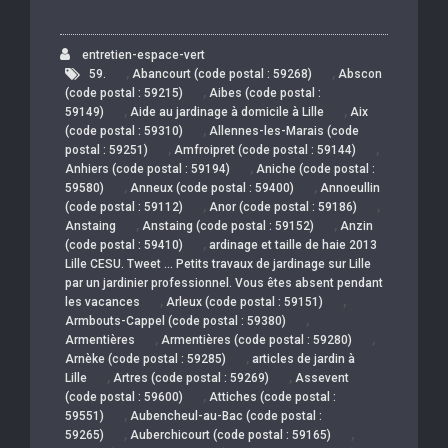
entretien-espace-vert
,
,
59.
Abancourt (code postal : 59268)
Abscon
,
(code postal : 59215)
Aibes (code postal :
,
,
59149)
Aide au jardinage à domicile à Lille
Aix
,
(code postal : 59310)
Allennes-les-Marais (code
,
,
postal : 59251)
Amfroipret (code postal : 59144)
,
Anhiers (code postal : 59194)
Aniche (code postal :
,
,
59580)
Anneux (code postal : 59400)
Annoeullin
,
,
(code postal : 59112)
Anor (code postal : 59186)
,
,
Anstaing
Anstaing (code postal : 59152)
Anzin
,
(code postal : 59410)
ardinage et taille de haie 2013
Lille CESU. Tweet … Petits travaux de jardinage sur Lille
par un jardinier professionnel. Vous êtes absent pendant
,
,
les vacances
Arleux (code postal : 59151)
,
Armbouts-Cappel (code postal : 59380)
,
,
Armentières
Armentières (code postal : 59280)
,
Arnèke (code postal : 59285)
articles de jardin à
,
,
Lille
Artres (code postal : 59269)
Assevent
,
(code postal : 59600)
Attiches (code postal :
,
59551)
Aubencheul-au-Bac (code postal :
,
,
59265)
Auberchicourt (code postal : 59165)