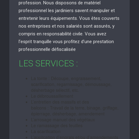
profession. Nous disposons de matériel
professionnel les jardiniers savent manipuler et
entretenir leurs équipements. Vous êtes couverts
nos entreprises et nos salariés sont assurés, y
compris en responsabilité civile. Vous avez
l’esprit tranquille vous profitez d’une prestation
professionnelle défiscalisée
LES SERVICES :
La tonte : Découpe, engraissement,
scarification, regarnissage, démoussage,
désherbage sélectif, etc.
Le débroussaillement
L’entretien des massifs et des
balcons : Travail de la terre, binage, griffage,
épierrage, désherbage, amendement
L’arrosage manuel des végétaux
Le ramassage des feuilles
La scarification
L’application d’engrais et/ou d’amendements