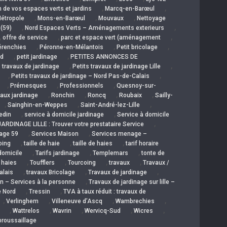
,
,
 de vos espaces verts et jardins
Marcq-en-Barœul
,
,
,
étropole
Mons-en-Barœul
Mouvaux
Nettoyage
,
,
 (59)
Nord Espaces Verts – Aménagements exterieurs
,
,
,
offre de service
parc et espace vert (aménagement
,
,
,
érenchies
Péronne-en-Mélantois
Petit bricolage
,
,
rd
petit jardinage
PETITES ANNONCES DE
,
,
s travaux de jardinage
Petits travaux de jardinage Lille
,
,
Petits travaux de jardinage – Nord Pas-de-Calais
,
,
,
Prémesques
Professionnels
Quesnoy-sur-
,
,
,
,
aux jardinage
Ronchin
Roncq
Roubaix
Sailly-
,
,
,
Sainghin-en-Weppes
Saint-André-lez-Lille
,
,
edin
service à domicile jardinage
Service à domicile
,
ARDINAGE LILLE : Trouver votre prestataire Service
,
,
nage 59
Services Maison
Services menage –
,
,
,
oing
taille de haie
taille de haies
tarif horaire
,
,
,
 domicile
Tarifs jardinage
Templemars
tonte de
,
,
,
,
e haies
Toufflers
Tourcoing
travaux
Travaux /
,
,
,
alais
travaux Bricolage
Travaux de jardinage
,
in – Services à la personne
Travaux de jardinage sur lille –
,
,
e Nord
Tressin
TVA à taux réduit : travaux de
,
,
,
,
Verlinghem
Villeneuve d’Ascq
Wambrechies
,
,
,
,
,
Wattrelos
Wavrin
Wervicq-Sud
Wicres
broussaillage