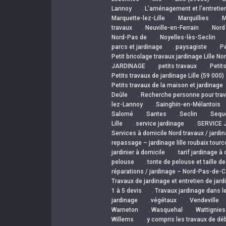
,
Lannoy
L’aménagement et l’entretien
,
,
Marquette-lez-Lille
Marquillies
M
,
,
travaux
Neuville-en-Ferrain
Nord
,
Nord-Pas de
Noyelles-lès-Seclin
,
,
parcs et jardinage
paysagiste
P
Petit bricolage travaux jardinage Lille No
,
,
JARDINAGE
petits travaux
Petit
Petits travaux de jardinage Lille (59 000)
Petits travaux de la maison et jardinage
,
Deûle
Recherche personne pour trav
,
lez-Lannoy
Sainghin-en-Mélantois
,
,
,
Salomé
Santes
Seclin
Sequ
,
,
Lille
service jardinage
SERVICE J
Services à domicile Nord travaux / jardi
repassage – jardinage lille roubaix tourc
,
jardinier à domicile
tarif jardinage à
,
pelouse
tonte de pelouse et taille d
réparations / jardinage – Nord-Pas-de-C
Travaux de jardinage et entretien de jard
,
1 à 5 devis
Travaux jardinage dans l
,
,
jardinage
végétaux
Vendeville
,
,
Warneton
Wasquehal
Wattignies
,
Willems
y compris les travaux de dé