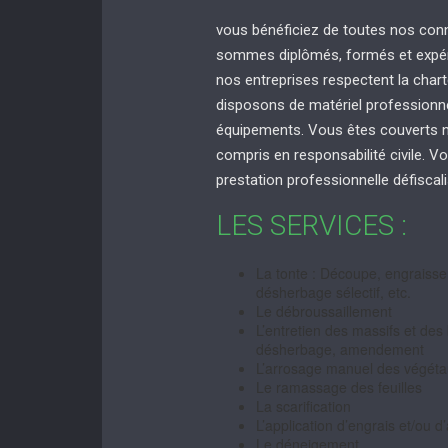
vous bénéficiez de toutes nos con
sommes diplômés, formés et expéri
nos entreprises respectent la chart
disposons de matériel professionnel
équipements. Vous êtes couverts no
compris en responsabilité civile. Vo
prestation professionnelle défiscal
LES SERVICES :
La tonte : Découpe, engraisse
désherbage sélectif, etc.
Le débroussaillement
L’entretien des massifs et des 
désherbage, amendement
L’arrosage manuel des végét
Le ramassage des feuilles
La scarification
L’application d’engrais et/ou
Le déneigement