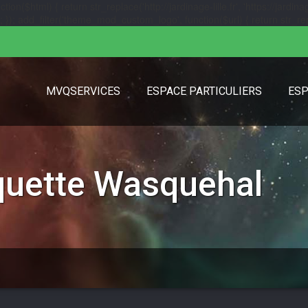
($html) { return str_replace('http://jardinage-lille.fr', 'https://jardinage
url); }); add_filter('theme_mod_custom_logo', function($url) { return str_replac
MVQSERVICES
ESPACE PARTICULIERS
ESP
iquette
Wasquehal