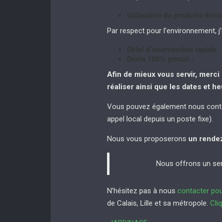
Utilisation de produits éco
Par respect pour l’environnement, j’u
Délai d’intervention rapide
Devis 100% gratuit :
Afin de mieux vous servir, merci 
réaliser
ainsi que les dates et h
Vous pouvez également nous conta
appel local depuis un poste fixe).
Nous vous proposerons
un rende
Nous offrons un serv
N’hésitez pas à nous
contacter pou
de Calais, Lille et sa métropole.
Cli