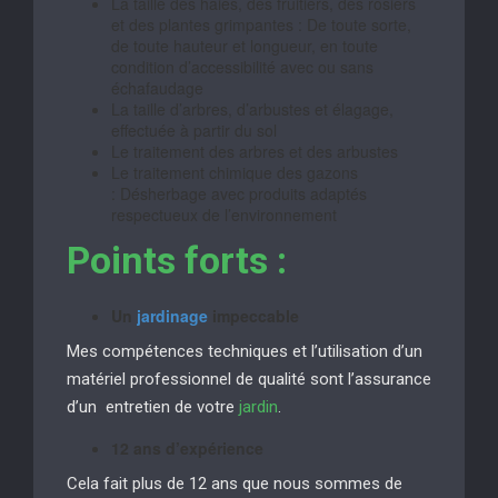
La taille des haies, des fruitiers, des rosiers
et des plantes grimpantes : De toute sorte,
de toute hauteur et longueur, en toute
condition d’accessibilité avec ou sans
échafaudage
La taille d’arbres, d’arbustes et élagage,
effectuée à partir du sol
Le traitement des arbres et des arbustes
Le traitement chimique des gazons
: Désherbage avec produits adaptés
respectueux de l’environnement
Points forts :
Un
jardinage
impeccable
Mes compétences techniques et l’utilisation d’un
matériel professionnel de qualité sont l’assurance
d’un entretien de votre
jardin
.
12 ans d’expérience
Cela fait plus de 12 ans que nous sommes de