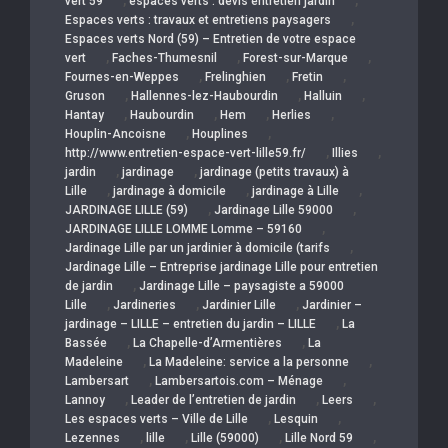
,
,
vert 59
espaces verts : devis entretien jardin
,
Espaces verts : travaux et entretiens paysagers
Espaces verts Nord (59) – Entretien de votre espace
,
,
,
vert
Faches-Thumesnil
Forest-sur-Marque
,
,
,
Fournes-en-Weppes
Frelinghien
Fretin
,
,
,
Gruson
Hallennes-lez-Haubourdin
Halluin
,
,
,
,
Hantay
Haubourdin
Hem
Herlies
,
,
Houplin-Ancoisne
Houplines
,
,
http://www.entretien-espace-vert-lille59.fr/
Illies
,
,
jardin
jardinage
jardinage (petits travaux) à
,
,
,
Lille
jardinage à domicile
jardinage à Lille
,
,
JARDINAGE LILLE (59)
Jardinage Lille 59000
,
JARDINAGE LILLE LOMME Lomme – 59160
,
Jardinage Lille par un jardinier à domicile (tarifs
Jardinage Lille – Entreprise jardinage Lille pour entretien
,
de jardin
Jardinage Lille – paysagiste a 59000
,
,
,
Lille
Jardineries
Jardinier Lille
Jardinier –
,
jardinage – LILLE – entretien du jardin – LILLE
La
,
,
Bassée
La Chapelle-d’Armentières
La
,
,
Madeleine
La Madeleine: service a la personne
,
,
Lambersart
Lambersartois.com – Ménage
,
,
,
Lannoy
Leader de l’entretien de jardin
Leers
,
,
Les espaces verts – Ville de Lille
Lesquin
,
,
,
,
Lezennes
lille
Lille (59000)
Lille Nord 59