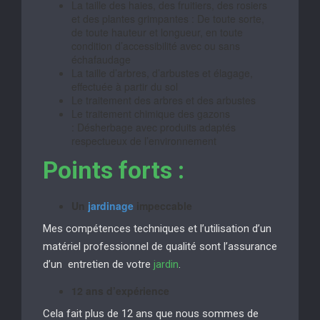
La taille des haies, des fruitiers, des rosiers
et des plantes grimpantes : De toute sorte,
de toute hauteur et longueur, en toute
condition d’accessibilité avec ou sans
échafaudage
La taille d’arbres, d’arbustes et élagage,
effectuée à partir du sol
Le traitement des arbres et des arbustes
Le traitement chimique des gazons
: Désherbage avec produits adaptés
respectueux de l’environnement
Points forts :
Un
jardinage
impeccable
Mes compétences techniques et l’utilisation d’un
matériel professionnel de qualité sont l’assurance
d’un entretien de votre
jardin
.
12 ans d’expérience
Cela fait plus de 12 ans que nous sommes de