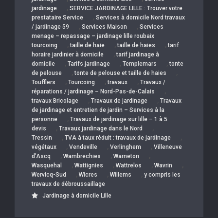
,
jardinage
SERVICE JARDINAGE LILLE : Trouver votre
,
prestataire Service
Services à domicile Nord travaux
,
,
/ jardinage 59
Services Maison
Services
menage – repassage – jardinage lille roubaix
,
,
,
tourcoing
taille de haie
taille de haies
tarif
,
horaire jardinier à domicile
tarif jardinage à
,
,
,
domicile
Tarifs jardinage
Templemars
tonte
,
,
de pelouse
tonte de pelouse et taille de haies
,
,
,
Toufflers
Tourcoing
travaux
Travaux /
,
réparations / jardinage – Nord-Pas-de-Calais
,
,
travaux Bricolage
Travaux de jardinage
Travaux
de jardinage et entretien de jardin – Services à la
,
personne
Travaux de jardinage sur lille – 1 à 5
,
,
devis
Travaux jardinage dans le Nord
,
,
Tressin
TVA à taux réduit : travaux de jardinage
,
,
,
végétaux
Vendeville
Verlinghem
Villeneuve
,
,
,
d’Ascq
Wambrechies
Warneton
,
,
,
,
Wasquehal
Wattignies
Wattrelos
Wavrin
,
,
,
Wervicq-Sud
Wicres
Willems
y compris les
travaux de débroussaillage
Jardinage à domicile Lille