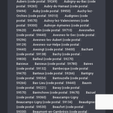
,
Aubers (code postal : 59249)
Aubigny-au-Bac (code
,
postal : 59265)
Aubry-du-Hainaut (code postal :
,
,
59494)
Auby (code postal : 59950)
Auchy-lez-
,
Orchies (code postal : 59310)
Audignies (code
,
postal : 59570)
Aulnoy-lez-Valenciennes (code
,
postal : 59300)
Aulnoye-Aymeries (code postal :
,
,
59620)
Avelin (code postal : 59710)
Avesnelles
,
(code postal : 59440)
Avesnes-le-Sec (code postal :
,
59296)
Avesnes-les-Aubert (code postal :
,
59129)
Avesnes-sur-Helpe (code postal :
,
,
59440)
Awoingt (code postal : 59400)
Bachant
,
(code postal : 59138)
Bachy (code postal :
,
,
59830)
Bailleul (code postal : 59270)
,
,
Baisieux
Baisieux (code postal : 59780)
Baives
,
(code postal : 59132)
Bambecque (code postal :
,
,
59470)
Banteux (code postal : 59266)
Bantigny
,
(code postal : 59554)
Bantouzelle (code postal :
,
,
59266)
Bas-Lieu (code postal : 59440)
Bauvin
,
(code postal : 59221)
Bavay (code postal :
,
,
59570)
Bavinchove (code postal : 59670)
Bazuel
,
,
(code postal : 59360)
Beaucamps-Ligny
,
Beaucamps-Ligny (code postal : 59134)
Beaudignies
,
(code postal : 59530)
Beaufort (code postal :
,
59330)
Beaumont-en-Cambrésis (code postal :