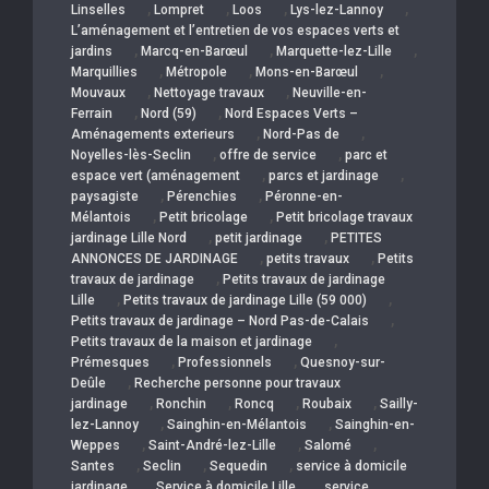
,
,
,
,
Linselles
Lompret
Loos
Lys-lez-Lannoy
L’aménagement et l’entretien de vos espaces verts et
,
,
,
jardins
Marcq-en-Barœul
Marquette-lez-Lille
,
,
,
Marquillies
Métropole
Mons-en-Barœul
,
,
Mouvaux
Nettoyage travaux
Neuville-en-
,
,
Ferrain
Nord (59)
Nord Espaces Verts –
,
,
Aménagements exterieurs
Nord-Pas de
,
,
Noyelles-lès-Seclin
offre de service
parc et
,
,
espace vert (aménagement
parcs et jardinage
,
,
paysagiste
Pérenchies
Péronne-en-
,
,
Mélantois
Petit bricolage
Petit bricolage travaux
,
,
jardinage Lille Nord
petit jardinage
PETITES
,
,
ANNONCES DE JARDINAGE
petits travaux
Petits
,
travaux de jardinage
Petits travaux de jardinage
,
,
Lille
Petits travaux de jardinage Lille (59 000)
,
Petits travaux de jardinage – Nord Pas-de-Calais
,
Petits travaux de la maison et jardinage
,
,
Prémesques
Professionnels
Quesnoy-sur-
,
Deûle
Recherche personne pour travaux
,
,
,
,
jardinage
Ronchin
Roncq
Roubaix
Sailly-
,
,
lez-Lannoy
Sainghin-en-Mélantois
Sainghin-en-
,
,
,
Weppes
Saint-André-lez-Lille
Salomé
,
,
,
Santes
Seclin
Sequedin
service à domicile
,
,
jardinage
Service à domicile Lille
service