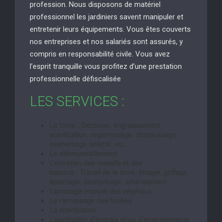
profession. Nous disposons de matériel
professionnel les jardiniers savent manipuler et
entretenir leurs équipements. Vous êtes couverts
nos entreprises et nos salariés sont assurés, y
compris en responsabilité civile. Vous avez
l’esprit tranquille vous profitez d’une prestation
professionnelle défiscalisée
LES SERVICES :
La tonte : Découpe, engraissement,
scarification, regarnissage, démoussage,
désherbage sélectif, etc.
Le débroussaillement
L’entretien des massifs et des
balcons : Travail de la terre, binage, griffage,
épierrage, désherbage, amendement
L’arrosage manuel des végétaux
Le ramassage des feuilles
La scarification
L’application d’engrais et/ou d’amendements