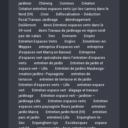
,
,
,
,
jardinier
Chéreng
Comines
Création
Création entretien espaces verts Lys-les-Lannoy dans le
,
,
Nord (59)
Croix
Défiscalisation – Déduction
,
,
fiscal Travaux Jardinage
déménagement
,
Deûlémont
devis Entretien espaces verts dans le
,
59-nord
devis Travaux de jardinage en région nord-
,
,
,
pas-de-calais
Don
Emmerin
Emploi
,
,
Entretien Espaces Verts
Englos
Ennetières-en-
,
,
Weppes
entreprise d’espaces vert
entreprise
,
d’espaces vert Marcq en Baroeul.
Entreprise
d’espaces vert spécialisée dans l’entretien d’espaces
,
,
verts
entretien de jardin
Entretien de jardin et
,
espace vert – Lille
Entretien de jardins Maubeuge :
,
creation jardins- Paysagiste
entretien de
,
,
terrasse
entretien de terrasse et de jardin
,
Entretien d’espaces verts – Lille
entretien espace
,
vert
Entretien espace vert : élagage et travaux
,
jardinage
Entretien espace vert – jardinier –
,
,
jardinage Lille
Entretien espaces verts
Entretien
,
espaces verts paysagiste fleurs jardinier
entretien
,
,
jardin Marcq
Entretien jardin Nord (59)
entretien
,
,
parc et jardin
entretien) Lille
Erquinghem-le-
,
,
,
Sec
Erquinghem-Lys
Escobecques
espace