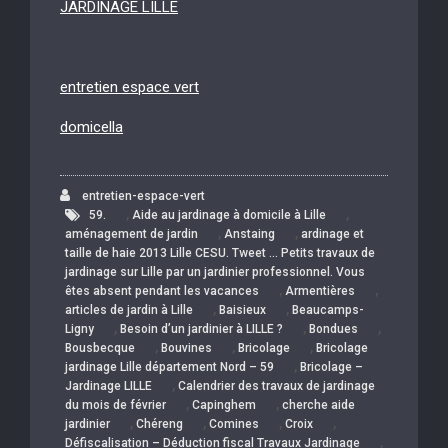
JARDINAGE LILLE
entretien espace vert
domicella
entretien-espace-vert
,
,
59.
Aide au jardinage à domicile à Lille
,
,
aménagement de jardin
Anstaing
ardinage et
taille de haie 2013 Lille CESU. Tweet … Petits travaux de
jardinage sur Lille par un jardinier professionnel. Vous
,
,
êtes absent pendant les vacances
Armentières
,
,
articles de jardin à Lille
Baisieux
Beaucamps-
,
,
,
Ligny
Besoin d’un jardinier à LILLE ?
Bondues
,
,
,
Bousbecque
Bouvines
Bricolage
Bricolage
,
jardinage Lille département Nord – 59
Bricolage –
,
Jardinage LILLE
Calendrier des travaux de jardinage
,
,
du mois de février
Capinghem
cherche aide
,
,
,
,
jardinier
Chéreng
Comines
Croix
,
Défiscalisation – Déduction fiscal Travaux Jardinage