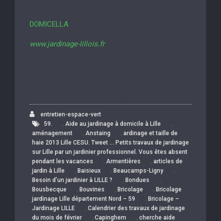
DOMICELLA
www.jardinage-lillois.fr
entretien-espace-vert
,
,
59.
Aide au jardinage à domicile à Lille
,
,
aménagement
Anstaing
ardinage et taille de
haie 2013 Lille CESU. Tweet … Petits travaux de jardinage
sur Lille par un jardinier professionnel. Vous êtes absent
,
,
pendant les vacances
Armentières
articles de
,
,
,
jardin à Lille
Baisieux
Beaucamps-Ligny
,
,
Besoin d’un jardinier à LILLE ?
Bondues
,
,
,
Bousbecque
Bouvines
Bricolage
Bricolage
,
jardinage Lille département Nord – 59
Bricolage –
,
Jardinage LILLE
Calendrier des travaux de jardinage
,
,
du mois de février
Capinghem
cherche aide