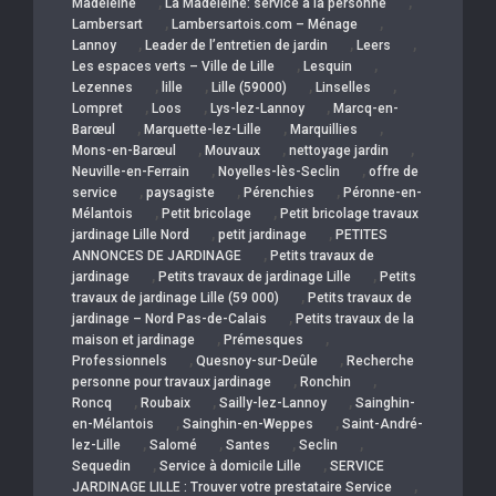
,
,
Madeleine
La Madeleine: service a la personne
,
,
Lambersart
Lambersartois.com – Ménage
,
,
,
Lannoy
Leader de l’entretien de jardin
Leers
,
,
Les espaces verts – Ville de Lille
Lesquin
,
,
,
,
Lezennes
lille
Lille (59000)
Linselles
,
,
,
Lompret
Loos
Lys-lez-Lannoy
Marcq-en-
,
,
,
Barœul
Marquette-lez-Lille
Marquillies
,
,
,
Mons-en-Barœul
Mouvaux
nettoyage jardin
,
,
Neuville-en-Ferrain
Noyelles-lès-Seclin
offre de
,
,
,
service
paysagiste
Pérenchies
Péronne-en-
,
,
Mélantois
Petit bricolage
Petit bricolage travaux
,
,
jardinage Lille Nord
petit jardinage
PETITES
,
ANNONCES DE JARDINAGE
Petits travaux de
,
,
jardinage
Petits travaux de jardinage Lille
Petits
,
travaux de jardinage Lille (59 000)
Petits travaux de
,
jardinage – Nord Pas-de-Calais
Petits travaux de la
,
,
maison et jardinage
Prémesques
,
,
Professionnels
Quesnoy-sur-Deûle
Recherche
,
,
personne pour travaux jardinage
Ronchin
,
,
,
Roncq
Roubaix
Sailly-lez-Lannoy
Sainghin-
,
,
en-Mélantois
Sainghin-en-Weppes
Saint-André-
,
,
,
,
lez-Lille
Salomé
Santes
Seclin
,
,
Sequedin
Service à domicile Lille
SERVICE
,
JARDINAGE LILLE : Trouver votre prestataire Service