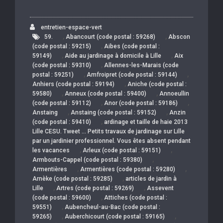
entretien-espace-vert
,
,
59.
Abancourt (code postal : 59268)
Abscon
,
(code postal : 59215)
Aibes (code postal :
,
,
59149)
Aide au jardinage à domicile à Lille
Aix
,
(code postal : 59310)
Allennes-les-Marais (code
,
,
postal : 59251)
Amfroipret (code postal : 59144)
,
Anhiers (code postal : 59194)
Aniche (code postal :
,
,
59580)
Anneux (code postal : 59400)
Annoeullin
,
,
(code postal : 59112)
Anor (code postal : 59186)
,
,
Anstaing
Anstaing (code postal : 59152)
Anzin
,
(code postal : 59410)
ardinage et taille de haie 2013
Lille CESU. Tweet … Petits travaux de jardinage sur Lille
par un jardinier professionnel. Vous êtes absent pendant
,
,
les vacances
Arleux (code postal : 59151)
,
Armbouts-Cappel (code postal : 59380)
,
,
Armentières
Armentières (code postal : 59280)
,
Arnèke (code postal : 59285)
articles de jardin à
,
,
Lille
Artres (code postal : 59269)
Assevent
,
(code postal : 59600)
Attiches (code postal :
,
59551)
Aubencheul-au-Bac (code postal :
,
,
59265)
Auberchicourt (code postal : 59165)