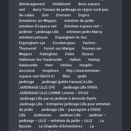
,
,
déménagement
Deûlémont
devis espace
,
vert
devis Travaux de jardinage en région nord-pas-
,
,
,
,
de-calais
Don
Emmerin
Englos
,
,
Ennetières-en-Weppes
entretien de jardin
,
entretien d’espace vert
Entretien espace vert –
,
,
jardinier – jardinage Lille
entretien jardin Marcq
,
,
entretien pelouse
Erquinghem-le-Sec
,
,
Erquinghem-Lys
Escobecques
Faches-
,
,
Thumesnil
Forest-sur-Marque
Fournes-en-
,
,
,
,
Weppes
Frelinghien
Fretin
Gruson
,
,
,
Hallennes-lez-Haubourdin
Halluin
Hantay
,
,
,
Haubourdin
Hem
Herlies
Houplin-
,
,
Ancoisne
Houplines
http://www.entretien-
,
,
,
espace-vert-lille59.fr/
Illies
jardin
,
,
jardinage
jardinage (petits travaux) à Lille
,
,
JARDINAGE LILLE (59)
Jardinage Lille 59000
,
JARDINAGE LILLE LOMME Lomme – 59160
,
Jardinage Lille par un jardinier à domicile (tarifs
Jardinage Lille – Entreprise jardinage Lille pour entretien
,
de jardin
Jardinage Lille – paysagiste a 59000
,
,
,
Lille
Jardineries
Jardinier Lille
Jardinier –
,
jardinage – LILLE – entretien du jardin – LILLE
La
,
,
Bassée
La Chapelle-d’Armentières
La