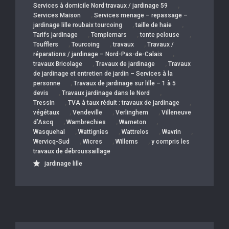
,
Services à domicile Nord travaux / jardinage 59
,
Services Maison
Services menage – repassage –
,
,
jardinage lille roubaix tourcoing
taille de haie
,
,
,
Tarifs jardinage
Templemars
tonte pelouse
,
,
,
Toufflers
Tourcoing
travaux
Travaux /
,
réparations / jardinage – Nord-Pas-de-Calais
,
,
travaux Bricolage
Travaux de jardinage
Travaux
de jardinage et entretien de jardin – Services à la
,
personne
Travaux de jardinage sur lille – 1 à 5
,
,
devis
Travaux jardinage dans le Nord
,
,
Tressin
TVA à taux réduit : travaux de jardinage
,
,
,
végétaux
Vendeville
Verlinghem
Villeneuve
,
,
,
d’Ascq
Wambrechies
Warneton
,
,
,
,
Wasquehal
Wattignies
Wattrelos
Wavrin
,
,
,
Wervicq-Sud
Wicres
Willems
y compris les
travaux de débroussaillage
jardinage lille