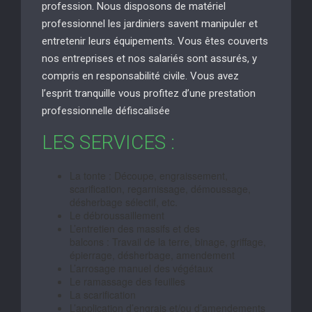
profession. Nous disposons de matériel
professionnel les jardiniers savent manipuler et
entretenir leurs équipements. Vous êtes couverts
nos entreprises et nos salariés sont assurés, y
compris en responsabilité civile. Vous avez
l’esprit tranquille vous profitez d’une prestation
professionnelle défiscalisée
LES SERVICES :
La tonte : Découpe, engraissement,
scarification, regarnissage, démoussage,
désherbage sélectif, etc.
Le débroussaillement
L’entretien des massifs et des
balcons : Travail de la terre, binage, griffage,
épierrage, désherbage, amendement
L’arrosage manuel des végétaux
Le ramassage des feuilles
La scarification
L’application d’engrais et/ou d’amendements