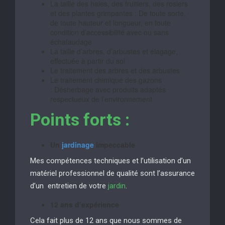
La taille des haies, des fruitiers, des rosiers
et des plantes grimpantes : De toute sorte,
de toute hauteur et longueur, en toute
condition d’accessibilité avec ou sans
échafaudage
La taille d’arbres, d’arbustes et élagage,
effectuée à partir du sol
Le traitement des arbres et des arbustes
Le traitement chimique des gazons
: Désherbage avec produits adaptés
respectueux de l’environnement
Points forts :
Un
jardinage
impeccable
Mes compétences techniques et l’utilisation d’un
matériel professionnel de qualité sont l’assurance
d’un entretien de votre
jardin
.
12 ans d’expérience
Cela fait plus de 12 ans que nous sommes de