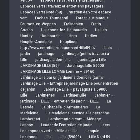
,
,
vert 59
espaces verts : devis entretien jardin
,
Espaces verts : travaux et entretiens paysagers
Espaces verts Nord (59) – Entretien de votre espace
,
,
,
vert
Faches-Thumesnil
Forest-sur-Marque
,
,
,
Fournes-en-Weppes
Frelinghien
Fretin
,
,
,
Gruson
Hallennes-lez-Haubourdin
Halluin
,
,
,
,
Hantay
Haubourdin
Hem
Herlies
,
,
Houplin-Ancoisne
Houplines
,
,
http://www.entretien-espace-vert-lille59.fr/
Illies
,
,
jardin
jardinage
jardinage (petits travaux) à
,
,
,
Lille
jardinage à domicile
jardinage à Lille
,
,
JARDINAGE LILLE (59)
Jardinage Lille 59000
,
JARDINAGE LILLE LOMME Lomme – 59160
,
Jardinage Lille par un jardinier à domicile (tarifs
Jardinage Lille – Entreprise jardinage Lille pour entretien
,
de jardin
Jardinage Lille – paysagiste a 59000
,
,
,
Lille
Jardineries
Jardinier Lille
Jardinier –
,
jardinage – LILLE – entretien du jardin – LILLE
La
,
,
Bassée
La Chapelle-d’Armentières
La
,
,
Madeleine
La Madeleine: service a la personne
,
,
Lambersart
Lambersartois.com – Ménage
,
,
,
Lannoy
Leader de l’entretien de jardin
Leers
,
,
Les espaces verts – Ville de Lille
Lesquin
,
,
,
,
Lezennes
lille
Lille (59000)
Lille Nord 59