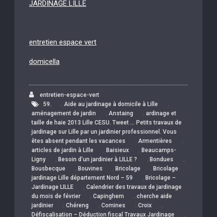
JARDINAGE LILLE
entretien espace vert
domicella
entretien-espace-vert
,
,
59.
Aide au jardinage à domicile à Lille
,
,
aménagement de jardin
Anstaing
ardinage et
taille de haie 2013 Lille CESU. Tweet … Petits travaux de
jardinage sur Lille par un jardinier professionnel. Vous
,
,
êtes absent pendant les vacances
Armentières
,
,
articles de jardin à Lille
Baisieux
Beaucamps-
,
,
,
Ligny
Besoin d’un jardinier à LILLE ?
Bondues
,
,
,
Bousbecque
Bouvines
Bricolage
Bricolage
,
jardinage Lille département Nord – 59
Bricolage –
,
Jardinage LILLE
Calendrier des travaux de jardinage
,
,
du mois de février
Capinghem
cherche aide
,
,
,
,
jardinier
Chéreng
Comines
Croix
,
Défiscalisation – Déduction fiscal Travaux Jardinage