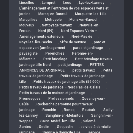
,
,
,
,
Linselles
Lompret
Loos
Lys-lez-Lannoy
L’aménagement et l’entretien de vos espaces verts et
,
,
,
jardins
Marcq-en-Barœul
Marquette-lez-Lille
,
,
,
Marquillies
Métropole
Mons-en-Barœul
,
,
Mouvaux
Nettoyage travaux
Neuville-en-
,
,
Ferrain
Nord (59)
Nord Espaces Verts –
,
,
Aménagements exterieurs
Nord-Pas de
,
,
Noyelles-lès-Seclin
offre de service
parc et
,
,
espace vert (aménagement
parcs et jardinage
,
,
paysagiste
Pérenchies
Péronne-en-
,
,
Mélantois
Petit bricolage
Petit bricolage travaux
,
,
jardinage Lille Nord
petit jardinage
PETITES
,
,
ANNONCES DE JARDINAGE
petits travaux
Petits
,
travaux de jardinage
Petits travaux de jardinage
,
,
Lille
Petits travaux de jardinage Lille (59 000)
,
Petits travaux de jardinage – Nord Pas-de-Calais
,
Petits travaux de la maison et jardinage
,
,
Prémesques
Professionnels
Quesnoy-sur-
,
Deûle
Recherche personne pour travaux
,
,
,
,
jardinage
Ronchin
Roncq
Roubaix
Sailly-
,
,
lez-Lannoy
Sainghin-en-Mélantois
Sainghin-en-
,
,
,
Weppes
Saint-André-lez-Lille
Salomé
,
,
,
Santes
Seclin
Sequedin
service à domicile
,
,
jardinage
Service à domicile Lille
service