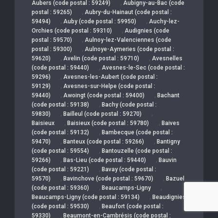
,
Aubers (code postal : 59249)
Aubigny-au-Bac (code
,
postal : 59265)
Aubry-du-Hainaut (code postal :
,
,
59494)
Auby (code postal : 59950)
Auchy-lez-
,
Orchies (code postal : 59310)
Audignies (code
,
postal : 59570)
Aulnoy-lez-Valenciennes (code
,
postal : 59300)
Aulnoye-Aymeries (code postal :
,
,
59620)
Avelin (code postal : 59710)
Avesnelles
,
(code postal : 59440)
Avesnes-le-Sec (code postal :
,
59296)
Avesnes-les-Aubert (code postal :
,
59129)
Avesnes-sur-Helpe (code postal :
,
,
59440)
Awoingt (code postal : 59400)
Bachant
,
(code postal : 59138)
Bachy (code postal :
,
,
59830)
Bailleul (code postal : 59270)
,
,
Baisieux
Baisieux (code postal : 59780)
Baives
,
(code postal : 59132)
Bambecque (code postal :
,
,
59470)
Banteux (code postal : 59266)
Bantigny
,
(code postal : 59554)
Bantouzelle (code postal :
,
,
59266)
Bas-Lieu (code postal : 59440)
Bauvin
,
(code postal : 59221)
Bavay (code postal :
,
,
59570)
Bavinchove (code postal : 59670)
Bazuel
,
,
(code postal : 59360)
Beaucamps-Ligny
,
Beaucamps-Ligny (code postal : 59134)
Beaudignies
,
(code postal : 59530)
Beaufort (code postal :
,
59330)
Beaumont-en-Cambrésis (code postal :