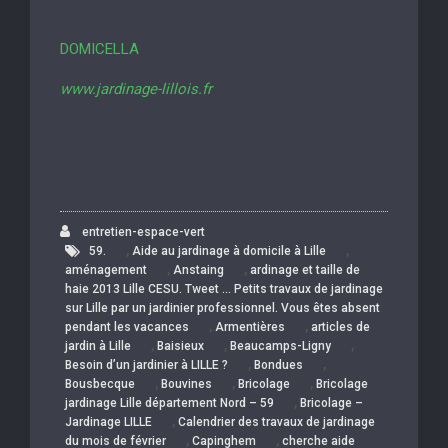
DOMICELLA
www.jardinage-lillois.fr
entretien-espace-vert
,
,
59.
Aide au jardinage à domicile à Lille
,
,
aménagement
Anstaing
ardinage et taille de
haie 2013 Lille CESU. Tweet … Petits travaux de jardinage
sur Lille par un jardinier professionnel. Vous êtes absent
,
,
pendant les vacances
Armentières
articles de
,
,
,
jardin à Lille
Baisieux
Beaucamps-Ligny
,
,
Besoin d’un jardinier à LILLE ?
Bondues
,
,
,
Bousbecque
Bouvines
Bricolage
Bricolage
,
jardinage Lille département Nord – 59
Bricolage –
,
Jardinage LILLE
Calendrier des travaux de jardinage
,
,
du mois de février
Capinghem
cherche aide