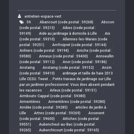
entretien-espace-vert
,
,
59.
Abancourt (code postal : 59268)
Abscon
,
(code postal : 59215)
Aibes (code postal :
,
,
59149)
Aide au jardinage à domicile à Lille
Aix
,
(code postal : 59310)
Allennes-les-Marais (code
,
,
postal : 59251)
Amfroipret (code postal : 59144)
,
Anhiers (code postal : 59194)
Aniche (code postal :
,
,
59580)
Anneux (code postal : 59400)
Annoeullin
,
,
(code postal : 59112)
Anor (code postal : 59186)
,
,
Anstaing
Anstaing (code postal : 59152)
Anzin
,
(code postal : 59410)
ardinage et taille de haie 2013
Lille CESU. Tweet … Petits travaux de jardinage sur Lille
par un jardinier professionnel. Vous êtes absent pendant
,
,
les vacances
Arleux (code postal : 59151)
,
Armbouts-Cappel (code postal : 59380)
,
,
Armentières
Armentières (code postal : 59280)
,
Arnèke (code postal : 59285)
articles de jardin à
,
,
Lille
Artres (code postal : 59269)
Assevent
,
(code postal : 59600)
Attiches (code postal :
,
59551)
Aubencheul-au-Bac (code postal :
,
,
59265)
Auberchicourt (code postal : 59165)