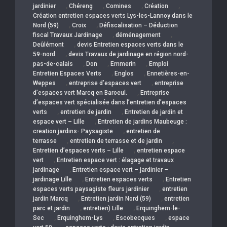
,
,
,
,
jardinier
Chéreng
Comines
Création
Création entretien espaces verts Lys-les-Lannoy dans le
,
,
Nord (59)
Croix
Défiscalisation – Déduction
,
,
fiscal Travaux Jardinage
déménagement
,
Deûlémont
devis Entretien espaces verts dans le
,
59-nord
devis Travaux de jardinage en région nord-
,
,
,
pas-de-calais
Don
Emmerin
Emploi
,
,
Entretien Espaces Verts
Englos
Ennetières-en-
,
,
Weppes
entreprise d’espaces vert
entreprise
,
d’espaces vert Marcq en Baroeul.
Entreprise
d’espaces vert spécialisée dans l’entretien d’espaces
,
,
verts
entretien de jardin
Entretien de jardin et
,
espace vert – Lille
Entretien de jardins Maubeuge :
,
creation jardins- Paysagiste
entretien de
,
,
terrasse
entretien de terrasse et de jardin
,
Entretien d’espaces verts – Lille
entretien espace
,
vert
Entretien espace vert : élagage et travaux
,
jardinage
Entretien espace vert – jardinier –
,
,
jardinage Lille
Entretien espaces verts
Entretien
,
espaces verts paysagiste fleurs jardinier
entretien
,
,
jardin Marcq
Entretien jardin Nord (59)
entretien
,
,
parc et jardin
entretien) Lille
Erquinghem-le-
,
,
,
Sec
Erquinghem-Lys
Escobecques
espace