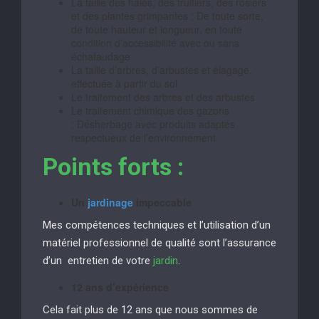
La taille des haies, des fruitiers, des rosiers
et des plantes grimpantes : De toute sorte,
de toute hauteur et longueur, en toute
condition d’accessibilité avec ou sans
échafaudage
La taille d’arbres, d’arbustes et élagage,
effectuée à partir du sol
Le traitement des arbres et des arbustes
Le traitement chimique des gazons
: Désherbage avec produits adaptés
respectueux de l’environnement
Points forts :
Un
jardinage
impeccable
Mes compétences techniques et l’utilisation d’un
matériel professionnel de qualité sont l’assurance
d’un entretien de votre
jardin
.
12 ans d’expérience
Cela fait plus de 12 ans que nous sommes de