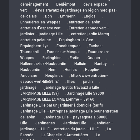
,
,
déménagement
Deûlémont
devis espace
,
vert
devis Travaux de jardinage en région nord-pas-
,
,
,
,
de-calais
Don
Emmerin
Englos
,
,
Ennetières-en-Weppes
entretien de jardin
,
entretien d’espace vert
Entretien espace vert –
,
,
jardinier – jardinage Lille
entretien jardin Marcq
,
,
entretien pelouse
Erquinghem-le-Sec
,
,
Erquinghem-Lys
Escobecques
Faches-
,
,
Thumesnil
Forest-sur-Marque
Fournes-en-
,
,
,
,
Weppes
Frelinghien
Fretin
Gruson
,
,
,
Hallennes-lez-Haubourdin
Halluin
Hantay
,
,
,
Haubourdin
Hem
Herlies
Houplin-
,
,
Ancoisne
Houplines
http://www.entretien-
,
,
,
espace-vert-lille59.fr/
Illies
jardin
,
,
jardinage
jardinage (petits travaux) à Lille
,
,
JARDINAGE LILLE (59)
Jardinage Lille 59000
,
JARDINAGE LILLE LOMME Lomme – 59160
,
Jardinage Lille par un jardinier à domicile (tarifs
Jardinage Lille – Entreprise jardinage Lille pour entretien
,
de jardin
Jardinage Lille – paysagiste a 59000
,
,
,
Lille
Jardineries
Jardinier Lille
Jardinier –
,
jardinage – LILLE – entretien du jardin – LILLE
La
,
,
Bassée
La Chapelle-d’Armentières
La