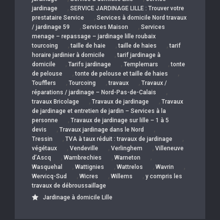
,
jardinage
SERVICE JARDINAGE LILLE : Trouver votre
,
prestataire Service
Services à domicile Nord travaux
,
,
/ jardinage 59
Services Maison
Services
menage – repassage – jardinage lille roubaix
,
,
,
tourcoing
taille de haie
taille de haies
tarif
,
horaire jardinier à domicile
tarif jardinage à
,
,
,
domicile
Tarifs jardinage
Templemars
tonte
,
,
de pelouse
tonte de pelouse et taille de haies
,
,
,
Toufflers
Tourcoing
travaux
Travaux /
,
réparations / jardinage – Nord-Pas-de-Calais
,
,
travaux Bricolage
Travaux de jardinage
Travaux
de jardinage et entretien de jardin – Services à la
,
personne
Travaux de jardinage sur lille – 1 à 5
,
,
devis
Travaux jardinage dans le Nord
,
,
Tressin
TVA à taux réduit : travaux de jardinage
,
,
,
végétaux
Vendeville
Verlinghem
Villeneuve
,
,
,
d’Ascq
Wambrechies
Warneton
,
,
,
,
Wasquehal
Wattignies
Wattrelos
Wavrin
,
,
,
Wervicq-Sud
Wicres
Willems
y compris les
travaux de débroussaillage
Jardinage à domicile Lille