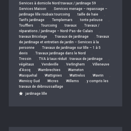
,
Services à domicile Nord travaux / jardinage 59
,
Services Maison
Services menage – repassage –
,
,
jardinage lille roubaix tourcoing
taille de haie
,
,
,
Tarifs jardinage
Templemars
tonte pelouse
,
,
,
Toufflers
Tourcoing
travaux
Travaux /
,
réparations / jardinage – Nord-Pas-de-Calais
,
,
travaux Bricolage
Travaux de jardinage
Travaux
de jardinage et entretien de jardin – Services à la
,
personne
Travaux de jardinage sur lille – 1 à 5
,
,
devis
Travaux jardinage dans le Nord
,
,
Tressin
TVA à taux réduit : travaux de jardinage
,
,
,
végétaux
Vendeville
Verlinghem
Villeneuve
,
,
,
d’Ascq
Wambrechies
Warneton
,
,
,
,
Wasquehal
Wattignies
Wattrelos
Wavrin
,
,
,
Wervicq-Sud
Wicres
Willems
y compris les
travaux de débroussaillage
jardinage lille