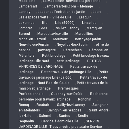
,
,
Madeleine
La Madeleine: service a la personne
,
,
Lambersart
Lambersartois.com – Ménage
,
,
,
Lannoy
Leader de l’entretien de jardin
Leers
,
,
Les espaces verts – Ville de Lille
Lesquin
,
,
,
,
Lezennes
lille
Lille (59000)
Linselles
,
,
,
Lompret
Loos
Lys-lez-Lannoy
Marcq-en-
,
,
,
Barœul
Marquette-lez-Lille
Marquillies
,
,
,
Mons-en-Barœul
Mouvaux
nettoyage jardin
,
,
Neuville-en-Ferrain
Noyelles-lès-Seclin
offre de
,
,
,
service
paysagiste
Pérenchies
Péronne-en-
,
,
Mélantois
Petit bricolage
Petit bricolage travaux
,
,
jardinage Lille Nord
petit jardinage
PETITES
,
ANNONCES DE JARDINAGE
Petits travaux de
,
,
jardinage
Petits travaux de jardinage Lille
Petits
,
travaux de jardinage Lille (59 000)
Petits travaux de
,
jardinage – Nord Pas-de-Calais
Petits travaux de la
,
,
maison et jardinage
Prémesques
,
,
Professionnels
Quesnoy-sur-Deûle
Recherche
,
,
personne pour travaux jardinage
Ronchin
,
,
,
Roncq
Roubaix
Sailly-lez-Lannoy
Sainghin-
,
,
en-Mélantois
Sainghin-en-Weppes
Saint-André-
,
,
,
,
lez-Lille
Salomé
Santes
Seclin
,
,
Sequedin
Service à domicile Lille
SERVICE
,
JARDINAGE LILLE : Trouver votre prestataire Service