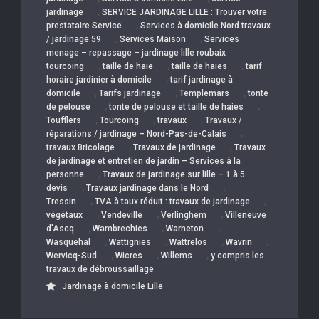
,
jardinage
SERVICE JARDINAGE LILLE : Trouver votre
,
prestataire Service
Services à domicile Nord travaux
,
,
/ jardinage 59
Services Maison
Services
menage – repassage – jardinage lille roubaix
,
,
,
tourcoing
taille de haie
taille de haies
tarif
,
horaire jardinier à domicile
tarif jardinage à
,
,
,
domicile
Tarifs jardinage
Templemars
tonte
,
,
de pelouse
tonte de pelouse et taille de haies
,
,
,
Toufflers
Tourcoing
travaux
Travaux /
,
réparations / jardinage – Nord-Pas-de-Calais
,
,
travaux Bricolage
Travaux de jardinage
Travaux
de jardinage et entretien de jardin – Services à la
,
personne
Travaux de jardinage sur lille – 1 à 5
,
,
devis
Travaux jardinage dans le Nord
,
,
Tressin
TVA à taux réduit : travaux de jardinage
,
,
,
végétaux
Vendeville
Verlinghem
Villeneuve
,
,
,
d’Ascq
Wambrechies
Warneton
,
,
,
,
Wasquehal
Wattignies
Wattrelos
Wavrin
,
,
,
Wervicq-Sud
Wicres
Willems
y compris les
travaux de débroussaillage
Jardinage à domicile Lille