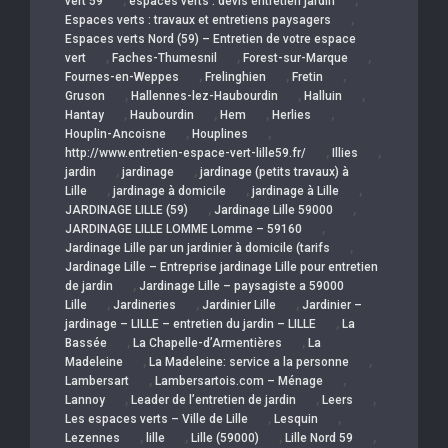
,
,
vert 59
espaces verts : devis entretien jardin
,
Espaces verts : travaux et entretiens paysagers
Espaces verts Nord (59) – Entretien de votre espace
,
,
,
vert
Faches-Thumesnil
Forest-sur-Marque
,
,
,
Fournes-en-Weppes
Frelinghien
Fretin
,
,
,
Gruson
Hallennes-lez-Haubourdin
Halluin
,
,
,
,
Hantay
Haubourdin
Hem
Herlies
,
,
Houplin-Ancoisne
Houplines
,
,
http://www.entretien-espace-vert-lille59.fr/
Illies
,
,
jardin
jardinage
jardinage (petits travaux) à
,
,
,
Lille
jardinage à domicile
jardinage à Lille
,
,
JARDINAGE LILLE (59)
Jardinage Lille 59000
,
JARDINAGE LILLE LOMME Lomme – 59160
,
Jardinage Lille par un jardinier à domicile (tarifs
Jardinage Lille – Entreprise jardinage Lille pour entretien
,
de jardin
Jardinage Lille – paysagiste a 59000
,
,
,
Lille
Jardineries
Jardinier Lille
Jardinier –
,
jardinage – LILLE – entretien du jardin – LILLE
La
,
,
Bassée
La Chapelle-d’Armentières
La
,
,
Madeleine
La Madeleine: service a la personne
,
,
Lambersart
Lambersartois.com – Ménage
,
,
,
Lannoy
Leader de l’entretien de jardin
Leers
,
,
Les espaces verts – Ville de Lille
Lesquin
,
,
,
,
Lezennes
lille
Lille (59000)
Lille Nord 59