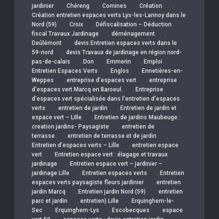
,
,
,
,
jardinier
Chéreng
Comines
Création
Création entretien espaces verts Lys-les-Lannoy dans le
,
,
Nord (59)
Croix
Défiscalisation – Déduction
,
,
fiscal Travaux Jardinage
déménagement
,
Deûlémont
devis Entretien espaces verts dans le
,
59-nord
devis Travaux de jardinage en région nord-
,
,
,
pas-de-calais
Don
Emmerin
Emploi
,
,
Entretien Espaces Verts
Englos
Ennetières-en-
,
,
Weppes
entreprise d’espaces vert
entreprise
,
d’espaces vert Marcq en Baroeul.
Entreprise
d’espaces vert spécialisée dans l’entretien d’espaces
,
,
verts
entretien de jardin
Entretien de jardin et
,
espace vert – Lille
Entretien de jardins Maubeuge :
,
creation jardins- Paysagiste
entretien de
,
,
terrasse
entretien de terrasse et de jardin
,
Entretien d’espaces verts – Lille
entretien espace
,
vert
Entretien espace vert : élagage et travaux
,
jardinage
Entretien espace vert – jardinier –
,
,
jardinage Lille
Entretien espaces verts
Entretien
,
espaces verts paysagiste fleurs jardinier
entretien
,
,
jardin Marcq
Entretien jardin Nord (59)
entretien
,
,
parc et jardin
entretien) Lille
Erquinghem-le-
,
,
,
Sec
Erquinghem-Lys
Escobecques
espace