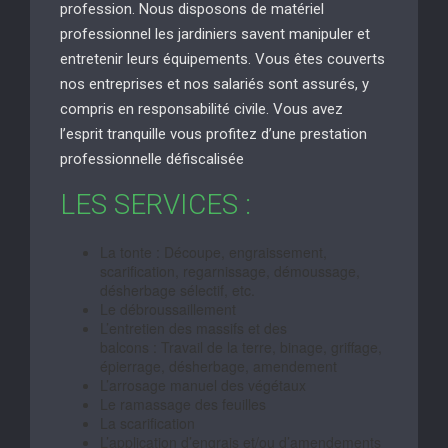
profession. Nous disposons de matériel
professionnel les jardiniers savent manipuler et
entretenir leurs équipements. Vous êtes couverts
nos entreprises et nos salariés sont assurés, y
compris en responsabilité civile. Vous avez
l’esprit tranquille vous profitez d’une prestation
professionnelle défiscalisée
LES SERVICES :
La tonte : Découpe, engraissement,
scarification, regarnissage, démoussage,
désherbage sélectif, etc.
Le débroussaillement
L’entretien des massifs et des
balcons : Travail de la terre, binage, griffage,
épierrage, désherbage, amendement
L’arrosage manuel des végétaux
Le ramassage des feuilles
La scarification
L’application d’engrais et/ou d’amendements