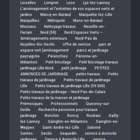
,
,
,
,
Linselles
Lompret
Loos
Lys-lez-Lannoy
L’aménagement et l’entretien de vos espaces verts et
,
,
,
jardins
Marcq-en-Barœul
Marquette-lez-Lille
,
,
,
Marquillies
Métropole
Mons-en-Barœul
,
,
Mouvaux
Nettoyage travaux
Neuville-en-
,
,
Ferrain
Nord (59)
Nord Espaces Verts –
,
,
Aménagements exterieurs
Nord-Pas de
,
,
Noyelles-lès-Seclin
offre de service
parc et
,
,
espace vert (aménagement
parcs et jardinage
,
,
paysagiste
Pérenchies
Péronne-en-
,
,
Mélantois
Petit bricolage
Petit bricolage travaux
,
,
jardinage Lille Nord
petit jardinage
PETITES
,
,
ANNONCES DE JARDINAGE
petits travaux
Petits
,
travaux de jardinage
Petits travaux de jardinage
,
,
Lille
Petits travaux de jardinage Lille (59 000)
,
Petits travaux de jardinage – Nord Pas-de-Calais
,
Petits travaux de la maison et jardinage
,
,
Prémesques
Professionnels
Quesnoy-sur-
,
Deûle
Recherche personne pour travaux
,
,
,
,
jardinage
Ronchin
Roncq
Roubaix
Sailly-
,
,
lez-Lannoy
Sainghin-en-Mélantois
Sainghin-en-
,
,
,
Weppes
Saint-André-lez-Lille
Salomé
,
,
,
Santes
Seclin
Sequedin
service à domicile
,
,
jardinage
Service à domicile Lille
service