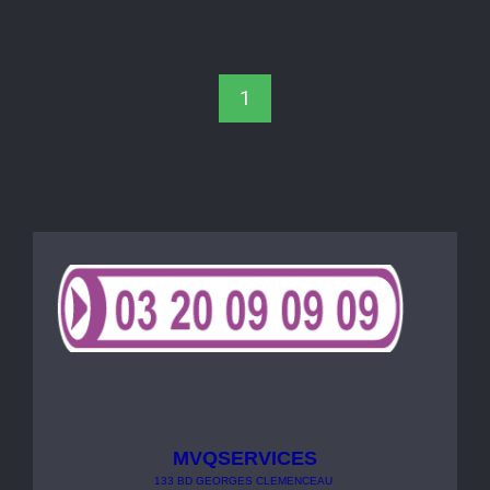
1
MVQSERVICES
133
BD
GEORGES
CLEMENCEAU