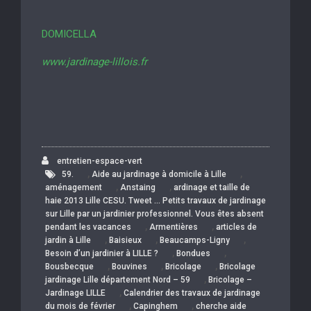
DOMICELLA
www.jardinage-lillois.fr
entretien-espace-vert
,
,
59.
Aide au jardinage à domicile à Lille
,
,
aménagement
Anstaing
ardinage et taille de
haie 2013 Lille CESU. Tweet … Petits travaux de jardinage
sur Lille par un jardinier professionnel. Vous êtes absent
,
,
pendant les vacances
Armentières
articles de
,
,
,
jardin à Lille
Baisieux
Beaucamps-Ligny
,
,
Besoin d’un jardinier à LILLE ?
Bondues
,
,
,
Bousbecque
Bouvines
Bricolage
Bricolage
,
jardinage Lille département Nord – 59
Bricolage –
,
Jardinage LILLE
Calendrier des travaux de jardinage
,
,
du mois de février
Capinghem
cherche aide