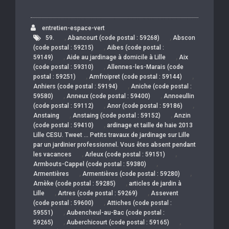
entretien-espace-vert
,
,
59.
Abancourt (code postal : 59268)
Abscon
,
(code postal : 59215)
Aibes (code postal :
,
,
59149)
Aide au jardinage à domicile à Lille
Aix
,
(code postal : 59310)
Allennes-les-Marais (code
,
,
postal : 59251)
Amfroipret (code postal : 59144)
,
Anhiers (code postal : 59194)
Aniche (code postal :
,
,
59580)
Anneux (code postal : 59400)
Annoeullin
,
,
(code postal : 59112)
Anor (code postal : 59186)
,
,
Anstaing
Anstaing (code postal : 59152)
Anzin
,
(code postal : 59410)
ardinage et taille de haie 2013
Lille CESU. Tweet … Petits travaux de jardinage sur Lille
par un jardinier professionnel. Vous êtes absent pendant
,
,
les vacances
Arleux (code postal : 59151)
,
Armbouts-Cappel (code postal : 59380)
,
,
Armentières
Armentières (code postal : 59280)
,
Arnèke (code postal : 59285)
articles de jardin à
,
,
Lille
Artres (code postal : 59269)
Assevent
,
(code postal : 59600)
Attiches (code postal :
,
59551)
Aubencheul-au-Bac (code postal :
,
,
59265)
Auberchicourt (code postal : 59165)