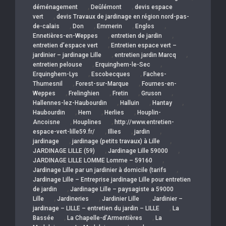
,
,
déménagement
Deûlémont
devis espace
,
vert
devis Travaux de jardinage en région nord-pas-
,
,
,
,
de-calais
Don
Emmerin
Englos
,
,
Ennetières-en-Weppes
entretien de jardin
,
entretien d’espace vert
Entretien espace vert –
,
,
jardinier – jardinage Lille
entretien jardin Marcq
,
,
entretien pelouse
Erquinghem-le-Sec
,
,
Erquinghem-Lys
Escobecques
Faches-
,
,
Thumesnil
Forest-sur-Marque
Fournes-en-
,
,
,
,
Weppes
Frelinghien
Fretin
Gruson
,
,
,
Hallennes-lez-Haubourdin
Halluin
Hantay
,
,
,
Haubourdin
Hem
Herlies
Houplin-
,
,
Ancoisne
Houplines
http://www.entretien-
,
,
,
espace-vert-lille59.fr/
Illies
jardin
,
,
jardinage
jardinage (petits travaux) à Lille
,
,
JARDINAGE LILLE (59)
Jardinage Lille 59000
,
JARDINAGE LILLE LOMME Lomme – 59160
,
Jardinage Lille par un jardinier à domicile (tarifs
Jardinage Lille – Entreprise jardinage Lille pour entretien
,
de jardin
Jardinage Lille – paysagiste a 59000
,
,
,
Lille
Jardineries
Jardinier Lille
Jardinier –
,
jardinage – LILLE – entretien du jardin – LILLE
La
,
,
Bassée
La Chapelle-d’Armentières
La