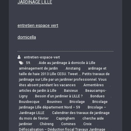
JARDINAGE LILLE
entretien espace vert
domicella
entretien-espace-vert
,
,
59.
Aide au jardinage à domicile à Lille
,
,
aménagement de jardin
Anstaing
ardinage et
taille de haie 2013 Lille CESU. Tweet … Petits travaux de
jardinage sur Lille par un jardinier professionnel. Vous
,
,
êtes absent pendant les vacances
Armentières
,
,
articles de jardin à Lille
Baisieux
Beaucamps-
,
,
,
Ligny
Besoin d’un jardinier à LILLE ?
Bondues
,
,
,
Bousbecque
Bouvines
Bricolage
Bricolage
,
jardinage Lille département Nord – 59
Bricolage –
,
Jardinage LILLE
Calendrier des travaux de jardinage
,
,
du mois de février
Capinghem
cherche aide
,
,
,
,
jardinier
Chéreng
Comines
Croix
,
Défiscalisation – Déduction fiscal Travaux Jardinage