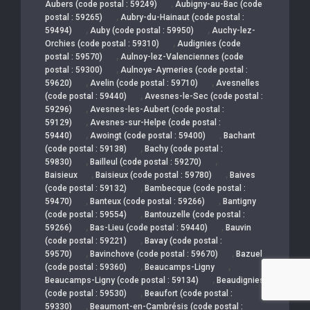
,
Aubers (code postal : 59249)
Aubigny-au-Bac (code
,
postal : 59265)
Aubry-du-Hainaut (code postal :
,
,
59494)
Auby (code postal : 59950)
Auchy-lez-
,
Orchies (code postal : 59310)
Audignies (code
,
postal : 59570)
Aulnoy-lez-Valenciennes (code
,
postal : 59300)
Aulnoye-Aymeries (code postal :
,
,
59620)
Avelin (code postal : 59710)
Avesnelles
,
(code postal : 59440)
Avesnes-le-Sec (code postal :
,
59296)
Avesnes-les-Aubert (code postal :
,
59129)
Avesnes-sur-Helpe (code postal :
,
,
59440)
Awoingt (code postal : 59400)
Bachant
,
(code postal : 59138)
Bachy (code postal :
,
,
59830)
Bailleul (code postal : 59270)
,
,
Baisieux
Baisieux (code postal : 59780)
Baives
,
(code postal : 59132)
Bambecque (code postal :
,
,
59470)
Banteux (code postal : 59266)
Bantigny
,
(code postal : 59554)
Bantouzelle (code postal :
,
,
59266)
Bas-Lieu (code postal : 59440)
Bauvin
,
(code postal : 59221)
Bavay (code postal :
,
,
59570)
Bavinchove (code postal : 59670)
Bazuel
,
,
(code postal : 59360)
Beaucamps-Ligny
,
Beaucamps-Ligny (code postal : 59134)
Beaudignies
,
(code postal : 59530)
Beaufort (code postal :
,
59330)
Beaumont-en-Cambrésis (code postal :