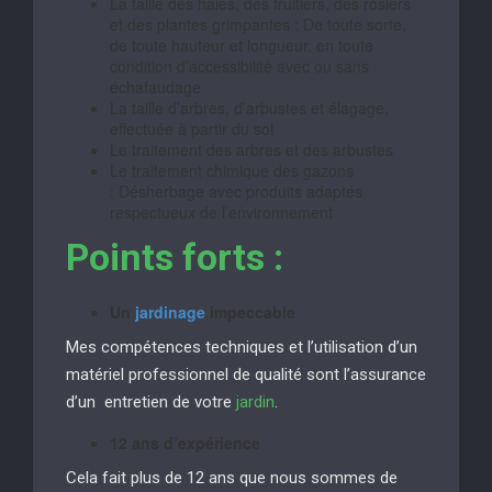
La taille des haies, des fruitiers, des rosiers
et des plantes grimpantes : De toute sorte,
de toute hauteur et longueur, en toute
condition d’accessibilité avec ou sans
échafaudage
La taille d’arbres, d’arbustes et élagage,
effectuée à partir du sol
Le traitement des arbres et des arbustes
Le traitement chimique des gazons
: Désherbage avec produits adaptés
respectueux de l’environnement
Points forts :
Un
jardinage
impeccable
Mes compétences techniques et l’utilisation d’un
matériel professionnel de qualité sont l’assurance
d’un entretien de votre
jardin
.
12 ans d’expérience
Cela fait plus de 12 ans que nous sommes de