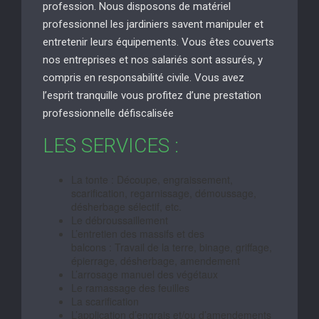
profession. Nous disposons de matériel
professionnel les jardiniers savent manipuler et
entretenir leurs équipements. Vous êtes couverts
nos entreprises et nos salariés sont assurés, y
compris en responsabilité civile. Vous avez
l’esprit tranquille vous profitez d’une prestation
professionnelle défiscalisée
LES SERVICES :
La tonte : Découpe, engraissement,
scarification, regarnissage, démoussage,
désherbage sélectif, etc.
Le débroussaillement
L’entretien des massifs et des
balcons : Travail de la terre, binage, griffage,
épierrage, désherbage, amendement
L’arrosage manuel des végétaux
Le ramassage des feuilles
La scarification
L’application d’engrais et/ou d’amendements