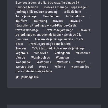
,
Services à domicile Nord travaux / jardinage 59
,
Services Maison
Services menage – repassage –
,
,
jardinage lille roubaix tourcoing
taille de haie
,
,
,
Tarifs jardinage
Templemars
tonte pelouse
,
,
,
Toufflers
Tourcoing
travaux
Travaux /
,
réparations / jardinage – Nord-Pas-de-Calais
,
,
travaux Bricolage
Travaux de jardinage
Travaux
de jardinage et entretien de jardin – Services à la
,
personne
Travaux de jardinage sur lille – 1 à 5
,
,
devis
Travaux jardinage dans le Nord
,
,
Tressin
TVA à taux réduit : travaux de jardinage
,
,
,
végétaux
Vendeville
Verlinghem
Villeneuve
,
,
,
d’Ascq
Wambrechies
Warneton
,
,
,
,
Wasquehal
Wattignies
Wattrelos
Wavrin
,
,
,
Wervicq-Sud
Wicres
Willems
y compris les
travaux de débroussaillage
jardinage lille