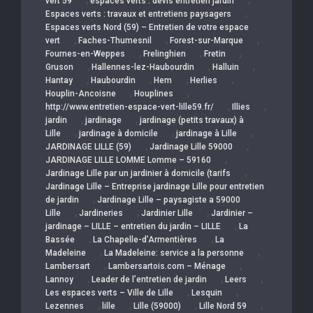
,
,
vert 59
espaces verts : devis entretien jardin
,
Espaces verts : travaux et entretiens paysagers
Espaces verts Nord (59) – Entretien de votre espace
,
,
,
vert
Faches-Thumesnil
Forest-sur-Marque
,
,
,
Fournes-en-Weppes
Frelinghien
Fretin
,
,
,
Gruson
Hallennes-lez-Haubourdin
Halluin
,
,
,
,
Hantay
Haubourdin
Hem
Herlies
,
,
Houplin-Ancoisne
Houplines
,
,
http://www.entretien-espace-vert-lille59.fr/
Illies
,
,
jardin
jardinage
jardinage (petits travaux) à
,
,
,
Lille
jardinage à domicile
jardinage à Lille
,
,
JARDINAGE LILLE (59)
Jardinage Lille 59000
,
JARDINAGE LILLE LOMME Lomme – 59160
,
Jardinage Lille par un jardinier à domicile (tarifs
Jardinage Lille – Entreprise jardinage Lille pour entretien
,
de jardin
Jardinage Lille – paysagiste a 59000
,
,
,
Lille
Jardineries
Jardinier Lille
Jardinier –
,
jardinage – LILLE – entretien du jardin – LILLE
La
,
,
Bassée
La Chapelle-d’Armentières
La
,
,
Madeleine
La Madeleine: service a la personne
,
,
Lambersart
Lambersartois.com – Ménage
,
,
,
Lannoy
Leader de l’entretien de jardin
Leers
,
,
Les espaces verts – Ville de Lille
Lesquin
,
,
,
,
Lezennes
lille
Lille (59000)
Lille Nord 59