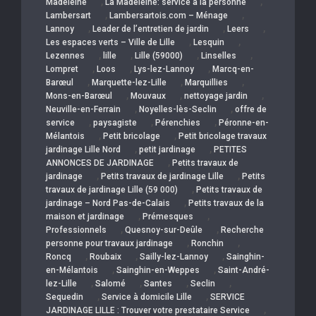
,
,
Madeleine
La Madeleine: service a la personne
,
,
Lambersart
Lambersartois.com – Ménage
,
,
,
Lannoy
Leader de l’entretien de jardin
Leers
,
,
Les espaces verts – Ville de Lille
Lesquin
,
,
,
,
Lezennes
lille
Lille (59000)
Linselles
,
,
,
Lompret
Loos
Lys-lez-Lannoy
Marcq-en-
,
,
,
Barœul
Marquette-lez-Lille
Marquillies
,
,
,
Mons-en-Barœul
Mouvaux
nettoyage jardin
,
,
Neuville-en-Ferrain
Noyelles-lès-Seclin
offre de
,
,
,
service
paysagiste
Pérenchies
Péronne-en-
,
,
Mélantois
Petit bricolage
Petit bricolage travaux
,
,
jardinage Lille Nord
petit jardinage
PETITES
,
ANNONCES DE JARDINAGE
Petits travaux de
,
,
jardinage
Petits travaux de jardinage Lille
Petits
,
travaux de jardinage Lille (59 000)
Petits travaux de
,
jardinage – Nord Pas-de-Calais
Petits travaux de la
,
,
maison et jardinage
Prémesques
,
,
Professionnels
Quesnoy-sur-Deûle
Recherche
,
,
personne pour travaux jardinage
Ronchin
,
,
,
Roncq
Roubaix
Sailly-lez-Lannoy
Sainghin-
,
,
en-Mélantois
Sainghin-en-Weppes
Saint-André-
,
,
,
,
lez-Lille
Salomé
Santes
Seclin
,
,
Sequedin
Service à domicile Lille
SERVICE
,
JARDINAGE LILLE : Trouver votre prestataire Service