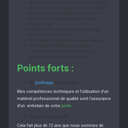
La taille des haies, des fruitiers, des rosiers
et des plantes grimpantes : De toute sorte,
de toute hauteur et longueur, en toute
condition d’accessibilité avec ou sans
échafaudage
La taille d’arbres, d’arbustes et élagage,
effectuée à partir du sol
Le traitement des arbres et des arbustes
Le traitement chimique des gazons
: Désherbage avec produits adaptés
respectueux de l’environnement
Points forts :
Un
jardinage
impeccable
Mes compétences techniques et l’utilisation d’un
matériel professionnel de qualité sont l’assurance
d’un entretien de votre
jardin
.
12 ans d’expérience
Cela fait plus de 12 ans que nous sommes de