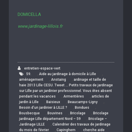
DOMICELLA
www.jardinage-lillois.fr
entretien-espace-vert
,
,
59.
Aide au jardinage à domicile à Lille
,
,
aménagement
Anstaing
ardinage et taille de
haie 2013 Lille CESU. Tweet … Petits travaux de jardinage
sur Lille par un jardinier professionnel. Vous êtes absent
,
,
pendant les vacances
Armentières
articles de
,
,
,
jardin à Lille
Baisieux
Beaucamps-Ligny
,
,
Besoin d’un jardinier à LILLE ?
Bondues
,
,
,
Bousbecque
Bouvines
Bricolage
Bricolage
,
jardinage Lille département Nord – 59
Bricolage –
,
Jardinage LILLE
Calendrier des travaux de jardinage
,
,
du mois de février
Capinghem
cherche aide