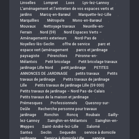
,
,
,
,
Linselles
Lompret
Loos
Lys-lez-Lannoy
L’aménagement et l’entretien de vos espaces verts et
,
,
,
jardins
Marcq-en-Barœul
Marquette-lez-Lille
,
,
,
Marquillies
Métropole
Mons-en-Barœul
,
,
Mouvaux
Nettoyage travaux
Neuville-en-
,
,
Ferrain
Nord (59)
Nord Espaces Verts –
,
,
Aménagements exterieurs
Nord-Pas de
,
,
Noyelles-lès-Seclin
offre de service
parc et
,
,
espace vert (aménagement
parcs et jardinage
,
,
paysagiste
Pérenchies
Péronne-en-
,
,
Mélantois
Petit bricolage
Petit bricolage travaux
,
,
jardinage Lille Nord
petit jardinage
PETITES
,
,
ANNONCES DE JARDINAGE
petits travaux
Petits
,
travaux de jardinage
Petits travaux de jardinage
,
,
Lille
Petits travaux de jardinage Lille (59 000)
,
Petits travaux de jardinage – Nord Pas-de-Calais
,
Petits travaux de la maison et jardinage
,
,
Prémesques
Professionnels
Quesnoy-sur-
,
Deûle
Recherche personne pour travaux
,
,
,
,
jardinage
Ronchin
Roncq
Roubaix
Sailly-
,
,
lez-Lannoy
Sainghin-en-Mélantois
Sainghin-en-
,
,
,
Weppes
Saint-André-lez-Lille
Salomé
,
,
,
Santes
Seclin
Sequedin
service à domicile
,
,
jardinage
Service à domicile Lille
service