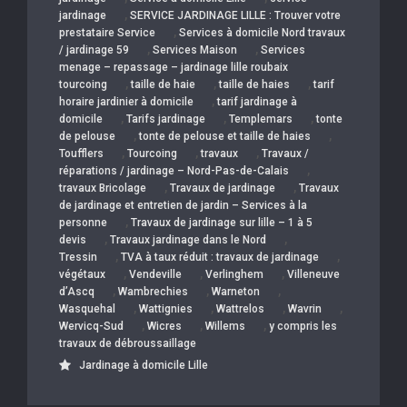
,
jardinage
SERVICE JARDINAGE LILLE : Trouver votre
,
prestataire Service
Services à domicile Nord travaux
,
,
/ jardinage 59
Services Maison
Services
menage – repassage – jardinage lille roubaix
,
,
,
tourcoing
taille de haie
taille de haies
tarif
,
horaire jardinier à domicile
tarif jardinage à
,
,
,
domicile
Tarifs jardinage
Templemars
tonte
,
,
de pelouse
tonte de pelouse et taille de haies
,
,
,
Toufflers
Tourcoing
travaux
Travaux /
,
réparations / jardinage – Nord-Pas-de-Calais
,
,
travaux Bricolage
Travaux de jardinage
Travaux
de jardinage et entretien de jardin – Services à la
,
personne
Travaux de jardinage sur lille – 1 à 5
,
,
devis
Travaux jardinage dans le Nord
,
,
Tressin
TVA à taux réduit : travaux de jardinage
,
,
,
végétaux
Vendeville
Verlinghem
Villeneuve
,
,
,
d’Ascq
Wambrechies
Warneton
,
,
,
,
Wasquehal
Wattignies
Wattrelos
Wavrin
,
,
,
Wervicq-Sud
Wicres
Willems
y compris les
travaux de débroussaillage
Jardinage à domicile Lille