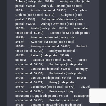
,
Aubers (code postal : 59249)
Aubigny-au-Bac (code
,
postal : 59265)
Aubry-du-Hainaut (code postal :
,
,
59494)
Auby (code postal : 59950)
Auchy-lez-
,
Orchies (code postal : 59310)
Audignies (code
,
postal : 59570)
Aulnoy-lez-Valenciennes (code
,
postal : 59300)
Aulnoye-Aymeries (code postal :
,
,
59620)
Avelin (code postal : 59710)
Avesnelles
,
(code postal : 59440)
Avesnes-le-Sec (code postal :
,
59296)
Avesnes-les-Aubert (code postal :
,
59129)
Avesnes-sur-Helpe (code postal :
,
,
59440)
Awoingt (code postal : 59400)
Bachant
,
(code postal : 59138)
Bachy (code postal :
,
,
59830)
Bailleul (code postal : 59270)
,
,
Baisieux
Baisieux (code postal : 59780)
Baives
,
(code postal : 59132)
Bambecque (code postal :
,
,
59470)
Banteux (code postal : 59266)
Bantigny
,
(code postal : 59554)
Bantouzelle (code postal :
,
,
59266)
Bas-Lieu (code postal : 59440)
Bauvin
,
(code postal : 59221)
Bavay (code postal :
,
,
59570)
Bavinchove (code postal : 59670)
Bazuel
,
,
(code postal : 59360)
Beaucamps-Ligny
,
Beaucamps-Ligny (code postal : 59134)
Beaudignies
,
(code postal : 59530)
Beaufort (code postal :
,
59330)
Beaumont-en-Cambrésis (code postal :