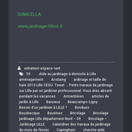
DOMICELLA
www.jardinage-lillois.fr
entretien-espace-vert
,
,
59.
Aide au jardinage à domicile à Lille
,
,
aménagement
Anstaing
ardinage et taille de
haie 2013 Lille CESU. Tweet … Petits travaux de jardinage
sur Lille par un jardinier professionnel. Vous êtes absent
,
,
pendant les vacances
Armentières
articles de
,
,
,
jardin à Lille
Baisieux
Beaucamps-Ligny
,
,
Besoin d’un jardinier à LILLE ?
Bondues
,
,
,
Bousbecque
Bouvines
Bricolage
Bricolage
,
jardinage Lille département Nord – 59
Bricolage –
,
Jardinage LILLE
Calendrier des travaux de jardinage
,
,
du mois de février
Capinghem
cherche aide