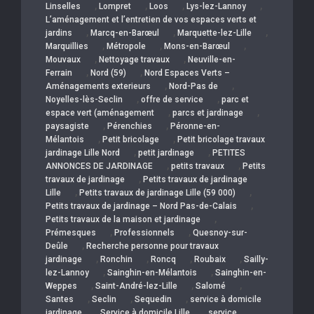
,
,
,
,
Linselles
Lompret
Loos
Lys-lez-Lannoy
L’aménagement et l’entretien de vos espaces verts et
,
,
,
jardins
Marcq-en-Barœul
Marquette-lez-Lille
,
,
,
Marquillies
Métropole
Mons-en-Barœul
,
,
Mouvaux
Nettoyage travaux
Neuville-en-
,
,
Ferrain
Nord (59)
Nord Espaces Verts –
,
,
Aménagements exterieurs
Nord-Pas de
,
,
Noyelles-lès-Seclin
offre de service
parc et
,
,
espace vert (aménagement
parcs et jardinage
,
,
paysagiste
Pérenchies
Péronne-en-
,
,
Mélantois
Petit bricolage
Petit bricolage travaux
,
,
jardinage Lille Nord
petit jardinage
PETITES
,
,
ANNONCES DE JARDINAGE
petits travaux
Petits
,
travaux de jardinage
Petits travaux de jardinage
,
,
Lille
Petits travaux de jardinage Lille (59 000)
,
Petits travaux de jardinage – Nord Pas-de-Calais
,
Petits travaux de la maison et jardinage
,
,
Prémesques
Professionnels
Quesnoy-sur-
,
Deûle
Recherche personne pour travaux
,
,
,
,
jardinage
Ronchin
Roncq
Roubaix
Sailly-
,
,
lez-Lannoy
Sainghin-en-Mélantois
Sainghin-en-
,
,
,
Weppes
Saint-André-lez-Lille
Salomé
,
,
,
Santes
Seclin
Sequedin
service à domicile
,
,
jardinage
Service à domicile Lille
service