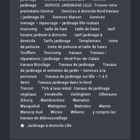
,
jardinage
SERVICE JARDINAGE LILLE : Trouver votre
,
prestataire Service
Services à domicile Nord travaux
,
,
/ jardinage 59
Services Maison
Services
menage – repassage – jardinage lille roubaix
,
,
,
tourcoing
taille de haie
taille de haies
tarif
,
horaire jardinier à domicile
tarif jardinage à
,
,
,
domicile
Tarifs jardinage
Templemars
tonte
,
,
de pelouse
tonte de pelouse et taille de haies
,
,
,
Toufflers
Tourcoing
travaux
Travaux /
,
réparations / jardinage – Nord-Pas-de-Calais
,
,
travaux Bricolage
Travaux de jardinage
Travaux
de jardinage et entretien de jardin – Services à la
,
personne
Travaux de jardinage sur lille – 1 à 5
,
,
devis
Travaux jardinage dans le Nord
,
,
Tressin
TVA à taux réduit : travaux de jardinage
,
,
,
végétaux
Vendeville
Verlinghem
Villeneuve
,
,
,
d’Ascq
Wambrechies
Warneton
,
,
,
,
Wasquehal
Wattignies
Wattrelos
Wavrin
,
,
,
Wervicq-Sud
Wicres
Willems
y compris les
travaux de débroussaillage
Jardinage à domicile Lille