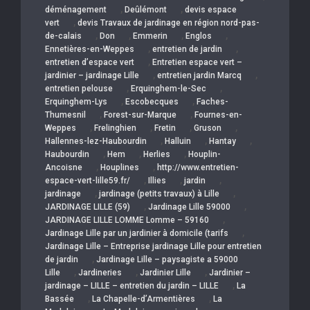
,
,
déménagement
Deûlémont
devis espace
,
vert
devis Travaux de jardinage en région nord-pas-
,
,
,
,
de-calais
Don
Emmerin
Englos
,
,
Ennetières-en-Weppes
entretien de jardin
,
entretien d’espace vert
Entretien espace vert –
,
,
jardinier – jardinage Lille
entretien jardin Marcq
,
,
entretien pelouse
Erquinghem-le-Sec
,
,
Erquinghem-Lys
Escobecques
Faches-
,
,
Thumesnil
Forest-sur-Marque
Fournes-en-
,
,
,
,
Weppes
Frelinghien
Fretin
Gruson
,
,
,
Hallennes-lez-Haubourdin
Halluin
Hantay
,
,
,
Haubourdin
Hem
Herlies
Houplin-
,
,
Ancoisne
Houplines
http://www.entretien-
,
,
,
espace-vert-lille59.fr/
Illies
jardin
,
,
jardinage
jardinage (petits travaux) à Lille
,
,
JARDINAGE LILLE (59)
Jardinage Lille 59000
,
JARDINAGE LILLE LOMME Lomme – 59160
,
Jardinage Lille par un jardinier à domicile (tarifs
Jardinage Lille – Entreprise jardinage Lille pour entretien
,
de jardin
Jardinage Lille – paysagiste a 59000
,
,
,
Lille
Jardineries
Jardinier Lille
Jardinier –
,
jardinage – LILLE – entretien du jardin – LILLE
La
,
,
Bassée
La Chapelle-d’Armentières
La