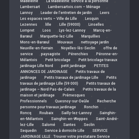
,
,
Madeleine
La Madeleine: service a la personne
,
,
Lambersart
Lambersartois.com – Ménage
,
,
,
Lannoy
Leader de l’entretien de jardin
Leers
,
,
Les espaces verts – Ville de Lille
Lesquin
,
,
,
,
Lezennes
lille
Lille (59000)
Linselles
,
,
,
Lompret
Loos
Lys-lez-Lannoy
Marcq-en-
,
,
,
Barœul
Marquette-lez-Lille
Marquillies
,
,
,
Mons-en-Barœul
Mouvaux
nettoyage jardin
,
,
Neuville-en-Ferrain
Noyelles-lès-Seclin
offre de
,
,
,
service
paysagiste
Pérenchies
Péronne-en-
,
,
Mélantois
Petit bricolage
Petit bricolage travaux
,
,
jardinage Lille Nord
petit jardinage
PETITES
,
ANNONCES DE JARDINAGE
Petits travaux de
,
,
jardinage
Petits travaux de jardinage Lille
Petits
,
travaux de jardinage Lille (59 000)
Petits travaux de
,
jardinage – Nord Pas-de-Calais
Petits travaux de la
,
,
maison et jardinage
Prémesques
,
,
Professionnels
Quesnoy-sur-Deûle
Recherche
,
,
personne pour travaux jardinage
Ronchin
,
,
,
Roncq
Roubaix
Sailly-lez-Lannoy
Sainghin-
,
,
en-Mélantois
Sainghin-en-Weppes
Saint-André-
,
,
,
,
lez-Lille
Salomé
Santes
Seclin
,
,
Sequedin
Service à domicile Lille
SERVICE
,
JARDINAGE LILLE : Trouver votre prestataire Service