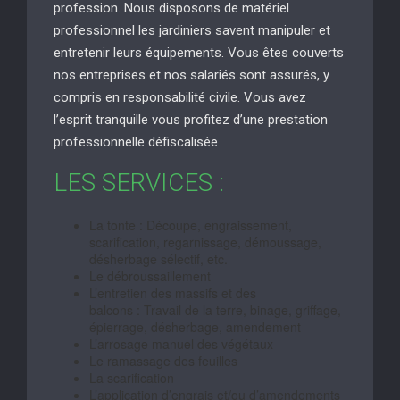
profession. Nous disposons de matériel
professionnel les jardiniers savent manipuler et
entretenir leurs équipements. Vous êtes couverts
nos entreprises et nos salariés sont assurés, y
compris en responsabilité civile. Vous avez
l’esprit tranquille vous profitez d’une prestation
professionnelle défiscalisée
LES SERVICES :
La tonte : Découpe, engraissement,
scarification, regarnissage, démoussage,
désherbage sélectif, etc.
Le débroussaillement
L’entretien des massifs et des
balcons : Travail de la terre, binage, griffage,
épierrage, désherbage, amendement
L’arrosage manuel des végétaux
Le ramassage des feuilles
La scarification
L’application d’engrais et/ou d’amendements