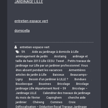
JARDINAGE LILLE
entretien espace vert
domicella
entretien-espace-vert
,
,
59.
Aide au jardinage à domicile à Lille
,
,
aménagement de jardin
Anstaing
ardinage et
taille de haie 2013 Lille CESU. Tweet … Petits travaux de
jardinage sur Lille par un jardinier professionnel. Vous
,
,
êtes absent pendant les vacances
Armentières
,
,
articles de jardin à Lille
Baisieux
Beaucamps-
,
,
,
Ligny
Besoin d’un jardinier à LILLE ?
Bondues
,
,
,
Bousbecque
Bouvines
Bricolage
Bricolage
,
jardinage Lille département Nord – 59
Bricolage –
,
Jardinage LILLE
Calendrier des travaux de jardinage
,
,
du mois de février
Capinghem
cherche aide
,
,
,
,
jardinier
Chéreng
Comines
Croix
,
Défiscalisation – Déduction fiscal Travaux Jardinage