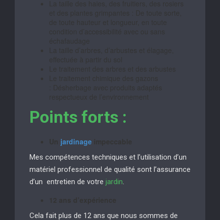
La taille des haies, des fruitiers, des rosiers
et des plantes grimpantes : De toute sorte,
de toute hauteur et longueur, en toute
condition d’accessibilité avec ou sans
échafaudage
La taille d’arbres, d’arbustes et élagage,
effectuée à partir du sol
Le traitement des arbres et des arbustes
Le traitement chimique des gazons
: Désherbage avec produits adaptés
respectueux de l’environnement
Points forts :
Un
jardinage
impeccable
Mes compétences techniques et l’utilisation d’un
matériel professionnel de qualité sont l’assurance
d’un entretien de votre
jardin
.
12 ans d’expérience
Cela fait plus de 12 ans que nous sommes de