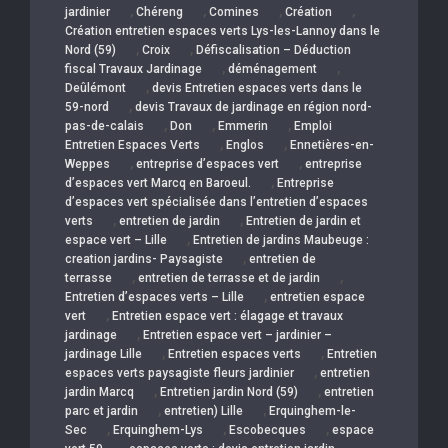
,
,
,
,
jardinier
Chéreng
Comines
Création
Création entretien espaces verts Lys-les-Lannoy dans le
,
,
Nord (59)
Croix
Défiscalisation – Déduction
,
,
fiscal Travaux Jardinage
déménagement
,
Deûlémont
devis Entretien espaces verts dans le
,
59-nord
devis Travaux de jardinage en région nord-
,
,
,
pas-de-calais
Don
Emmerin
Emploi
,
,
Entretien Espaces Verts
Englos
Ennetières-en-
,
,
Weppes
entreprise d’espaces vert
entreprise
,
d’espaces vert Marcq en Baroeul.
Entreprise
d’espaces vert spécialisée dans l’entretien d’espaces
,
,
verts
entretien de jardin
Entretien de jardin et
,
espace vert – Lille
Entretien de jardins Maubeuge :
,
creation jardins- Paysagiste
entretien de
,
,
terrasse
entretien de terrasse et de jardin
,
Entretien d’espaces verts – Lille
entretien espace
,
vert
Entretien espace vert : élagage et travaux
,
jardinage
Entretien espace vert – jardinier –
,
,
jardinage Lille
Entretien espaces verts
Entretien
,
espaces verts paysagiste fleurs jardinier
entretien
,
,
jardin Marcq
Entretien jardin Nord (59)
entretien
,
,
parc et jardin
entretien) Lille
Erquinghem-le-
,
,
,
Sec
Erquinghem-Lys
Escobecques
espace