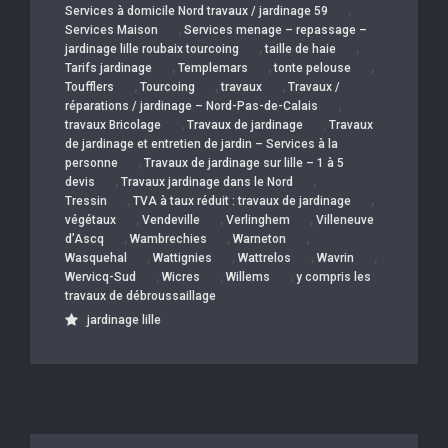
,
Services à domicile Nord travaux / jardinage 59
,
Services Maison
Services menage – repassage –
,
,
jardinage lille roubaix tourcoing
taille de haie
,
,
,
Tarifs jardinage
Templemars
tonte pelouse
,
,
,
Toufflers
Tourcoing
travaux
Travaux /
,
réparations / jardinage – Nord-Pas-de-Calais
,
,
travaux Bricolage
Travaux de jardinage
Travaux
de jardinage et entretien de jardin – Services à la
,
personne
Travaux de jardinage sur lille – 1 à 5
,
,
devis
Travaux jardinage dans le Nord
,
,
Tressin
TVA à taux réduit : travaux de jardinage
,
,
,
végétaux
Vendeville
Verlinghem
Villeneuve
,
,
,
d’Ascq
Wambrechies
Warneton
,
,
,
,
Wasquehal
Wattignies
Wattrelos
Wavrin
,
,
,
Wervicq-Sud
Wicres
Willems
y compris les
travaux de débroussaillage
jardinage lille