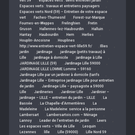
,
,
vert 59
espaces verts : devis entretien jardin
,
Espaces verts : travaux et entretiens paysagers
Espaces verts Nord (59) – Entretien de votre espace
,
,
,
vert
Faches-Thumesnil
Forest-sur-Marque
,
,
,
Fournes-en-Weppes
Frelinghien
Fretin
,
,
,
Gruson
Hallennes-lez-Haubourdin
Halluin
,
,
,
,
Hantay
Haubourdin
Hem
Herlies
,
,
Houplin-Ancoisne
Houplines
,
,
http://www.entretien-espace-vert-lille59.fr/
Illies
,
,
jardin
jardinage
jardinage (petits travaux) à
,
,
,
Lille
jardinage à domicile
jardinage à Lille
,
,
JARDINAGE LILLE (59)
Jardinage Lille 59000
,
JARDINAGE LILLE LOMME Lomme – 59160
,
Jardinage Lille par un jardinier à domicile (tarifs
Jardinage Lille – Entreprise jardinage Lille pour entretien
,
de jardin
Jardinage Lille – paysagiste a 59000
,
,
,
Lille
Jardineries
Jardinier Lille
Jardinier –
,
jardinage – LILLE – entretien du jardin – LILLE
La
,
,
Bassée
La Chapelle-d’Armentières
La
,
,
Madeleine
La Madeleine: service a la personne
,
,
Lambersart
Lambersartois.com – Ménage
,
,
,
Lannoy
Leader de l’entretien de jardin
Leers
,
,
Les espaces verts – Ville de Lille
Lesquin
,
,
,
,
Lezennes
lille
Lille (59000)
Lille Nord 59