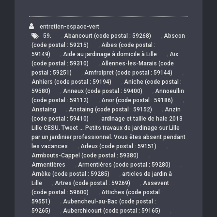
entretien-espace-vert
,
,
59.
Abancourt (code postal : 59268)
Abscon
,
(code postal : 59215)
Aibes (code postal :
,
,
59149)
Aide au jardinage à domicile à Lille
Aix
,
(code postal : 59310)
Allennes-les-Marais (code
,
,
postal : 59251)
Amfroipret (code postal : 59144)
,
Anhiers (code postal : 59194)
Aniche (code postal :
,
,
59580)
Anneux (code postal : 59400)
Annoeullin
,
,
(code postal : 59112)
Anor (code postal : 59186)
,
,
Anstaing
Anstaing (code postal : 59152)
Anzin
,
(code postal : 59410)
ardinage et taille de haie 2013
Lille CESU. Tweet … Petits travaux de jardinage sur Lille
par un jardinier professionnel. Vous êtes absent pendant
,
,
les vacances
Arleux (code postal : 59151)
,
Armbouts-Cappel (code postal : 59380)
,
,
Armentières
Armentières (code postal : 59280)
,
Arnèke (code postal : 59285)
articles de jardin à
,
,
Lille
Artres (code postal : 59269)
Assevent
,
(code postal : 59600)
Attiches (code postal :
,
59551)
Aubencheul-au-Bac (code postal :
,
,
59265)
Auberchicourt (code postal : 59165)