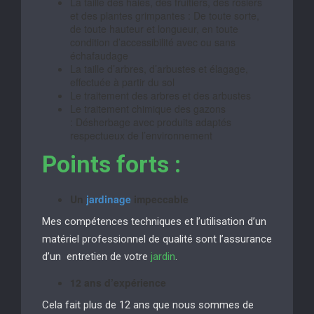
La taille des haies, des fruitiers, des rosiers
et des plantes grimpantes : De toute sorte,
de toute hauteur et longueur, en toute
condition d’accessibilité avec ou sans
échafaudage
La taille d’arbres, d’arbustes et élagage,
effectuée à partir du sol
Le traitement des arbres et des arbustes
Le traitement chimique des gazons
: Désherbage avec produits adaptés
respectueux de l’environnement
Points forts :
Un
jardinage
impeccable
Mes compétences techniques et l’utilisation d’un
matériel professionnel de qualité sont l’assurance
d’un entretien de votre
jardin
.
12 ans d’expérience
Cela fait plus de 12 ans que nous sommes de