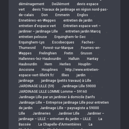
,
,
déménagement
Deûlémont
devis espace
,
vert
devis Travaux de jardinage en région nord-pas-
,
,
,
,
de-calais
Don
Emmerin
Englos
,
,
Ennetières-en-Weppes
entretien de jardin
,
entretien d’espace vert
Entretien espace vert –
,
,
jardinier – jardinage Lille
entretien jardin Marcq
,
,
entretien pelouse
Erquinghem-le-Sec
,
,
Erquinghem-Lys
Escobecques
Faches-
,
,
Thumesnil
Forest-sur-Marque
Fournes-en-
,
,
,
,
Weppes
Frelinghien
Fretin
Gruson
,
,
,
Hallennes-lez-Haubourdin
Halluin
Hantay
,
,
,
Haubourdin
Hem
Herlies
Houplin-
,
,
Ancoisne
Houplines
http://www.entretien-
,
,
,
espace-vert-lille59.fr/
Illies
jardin
,
,
jardinage
jardinage (petits travaux) à Lille
,
,
JARDINAGE LILLE (59)
Jardinage Lille 59000
,
JARDINAGE LILLE LOMME Lomme – 59160
,
Jardinage Lille par un jardinier à domicile (tarifs
Jardinage Lille – Entreprise jardinage Lille pour entretien
,
de jardin
Jardinage Lille – paysagiste a 59000
,
,
,
Lille
Jardineries
Jardinier Lille
Jardinier –
,
jardinage – LILLE – entretien du jardin – LILLE
La
,
,
Bassée
La Chapelle-d’Armentières
La