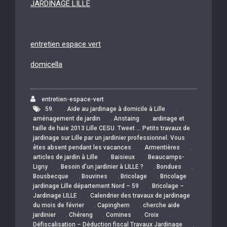
JARDINAGE LILLE
entretien espace vert
domicella
entretien-espace-vert
,
,
59.
Aide au jardinage à domicile à Lille
,
,
aménagement de jardin
Anstaing
ardinage et
taille de haie 2013 Lille CESU. Tweet … Petits travaux de
jardinage sur Lille par un jardinier professionnel. Vous
,
,
êtes absent pendant les vacances
Armentières
,
,
articles de jardin à Lille
Baisieux
Beaucamps-
,
,
,
Ligny
Besoin d’un jardinier à LILLE ?
Bondues
,
,
,
Bousbecque
Bouvines
Bricolage
Bricolage
,
jardinage Lille département Nord – 59
Bricolage –
,
Jardinage LILLE
Calendrier des travaux de jardinage
,
,
du mois de février
Capinghem
cherche aide
,
,
,
,
jardinier
Chéreng
Comines
Croix
,
Défiscalisation – Déduction fiscal Travaux Jardinage