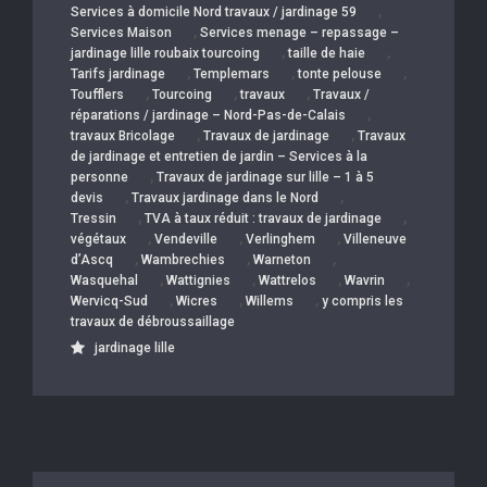
,
Services à domicile Nord travaux / jardinage 59
,
Services Maison
Services menage – repassage –
,
,
jardinage lille roubaix tourcoing
taille de haie
,
,
,
Tarifs jardinage
Templemars
tonte pelouse
,
,
,
Toufflers
Tourcoing
travaux
Travaux /
,
réparations / jardinage – Nord-Pas-de-Calais
,
,
travaux Bricolage
Travaux de jardinage
Travaux
de jardinage et entretien de jardin – Services à la
,
personne
Travaux de jardinage sur lille – 1 à 5
,
,
devis
Travaux jardinage dans le Nord
,
,
Tressin
TVA à taux réduit : travaux de jardinage
,
,
,
végétaux
Vendeville
Verlinghem
Villeneuve
,
,
,
d’Ascq
Wambrechies
Warneton
,
,
,
,
Wasquehal
Wattignies
Wattrelos
Wavrin
,
,
,
Wervicq-Sud
Wicres
Willems
y compris les
travaux de débroussaillage
jardinage lille