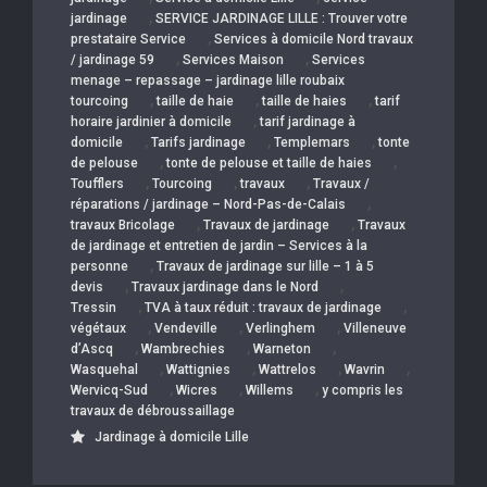
,
jardinage
SERVICE JARDINAGE LILLE : Trouver votre
,
prestataire Service
Services à domicile Nord travaux
,
,
/ jardinage 59
Services Maison
Services
menage – repassage – jardinage lille roubaix
,
,
,
tourcoing
taille de haie
taille de haies
tarif
,
horaire jardinier à domicile
tarif jardinage à
,
,
,
domicile
Tarifs jardinage
Templemars
tonte
,
,
de pelouse
tonte de pelouse et taille de haies
,
,
,
Toufflers
Tourcoing
travaux
Travaux /
,
réparations / jardinage – Nord-Pas-de-Calais
,
,
travaux Bricolage
Travaux de jardinage
Travaux
de jardinage et entretien de jardin – Services à la
,
personne
Travaux de jardinage sur lille – 1 à 5
,
,
devis
Travaux jardinage dans le Nord
,
,
Tressin
TVA à taux réduit : travaux de jardinage
,
,
,
végétaux
Vendeville
Verlinghem
Villeneuve
,
,
,
d’Ascq
Wambrechies
Warneton
,
,
,
,
Wasquehal
Wattignies
Wattrelos
Wavrin
,
,
,
Wervicq-Sud
Wicres
Willems
y compris les
travaux de débroussaillage
Jardinage à domicile Lille