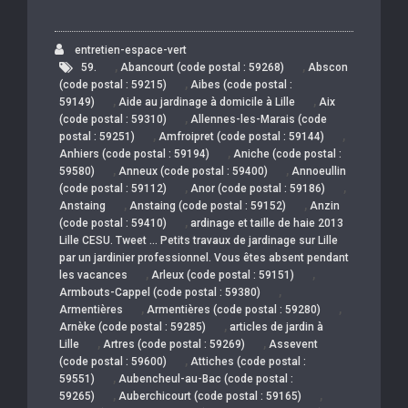
entretien-espace-vert
,
,
59.
Abancourt (code postal : 59268)
Abscon
,
(code postal : 59215)
Aibes (code postal :
,
,
59149)
Aide au jardinage à domicile à Lille
Aix
,
(code postal : 59310)
Allennes-les-Marais (code
,
,
postal : 59251)
Amfroipret (code postal : 59144)
,
Anhiers (code postal : 59194)
Aniche (code postal :
,
,
59580)
Anneux (code postal : 59400)
Annoeullin
,
,
(code postal : 59112)
Anor (code postal : 59186)
,
,
Anstaing
Anstaing (code postal : 59152)
Anzin
,
(code postal : 59410)
ardinage et taille de haie 2013
Lille CESU. Tweet … Petits travaux de jardinage sur Lille
par un jardinier professionnel. Vous êtes absent pendant
,
,
les vacances
Arleux (code postal : 59151)
,
Armbouts-Cappel (code postal : 59380)
,
,
Armentières
Armentières (code postal : 59280)
,
Arnèke (code postal : 59285)
articles de jardin à
,
,
Lille
Artres (code postal : 59269)
Assevent
,
(code postal : 59600)
Attiches (code postal :
,
59551)
Aubencheul-au-Bac (code postal :
,
,
59265)
Auberchicourt (code postal : 59165)