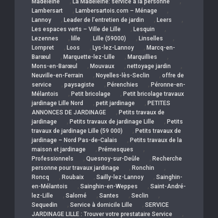
,
,
Madeleine
La Madeleine: service a la personne
,
,
Lambersart
Lambersartois.com – Ménage
,
,
,
Lannoy
Leader de l’entretien de jardin
Leers
,
,
Les espaces verts – Ville de Lille
Lesquin
,
,
,
,
Lezennes
lille
Lille (59000)
Linselles
,
,
,
Lompret
Loos
Lys-lez-Lannoy
Marcq-en-
,
,
,
Barœul
Marquette-lez-Lille
Marquillies
,
,
,
Mons-en-Barœul
Mouvaux
nettoyage jardin
,
,
Neuville-en-Ferrain
Noyelles-lès-Seclin
offre de
,
,
,
service
paysagiste
Pérenchies
Péronne-en-
,
,
Mélantois
Petit bricolage
Petit bricolage travaux
,
,
jardinage Lille Nord
petit jardinage
PETITES
,
ANNONCES DE JARDINAGE
Petits travaux de
,
,
jardinage
Petits travaux de jardinage Lille
Petits
,
travaux de jardinage Lille (59 000)
Petits travaux de
,
jardinage – Nord Pas-de-Calais
Petits travaux de la
,
,
maison et jardinage
Prémesques
,
,
Professionnels
Quesnoy-sur-Deûle
Recherche
,
,
personne pour travaux jardinage
Ronchin
,
,
,
Roncq
Roubaix
Sailly-lez-Lannoy
Sainghin-
,
,
en-Mélantois
Sainghin-en-Weppes
Saint-André-
,
,
,
,
lez-Lille
Salomé
Santes
Seclin
,
,
Sequedin
Service à domicile Lille
SERVICE
,
JARDINAGE LILLE : Trouver votre prestataire Service