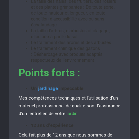
La taille des haies, des fruitiers, des rosiers
et des plantes grimpantes : De toute sorte,
de toute hauteur et longueur, en toute
condition d’accessibilité avec ou sans
échafaudage
La taille d’arbres, d’arbustes et élagage,
effectuée à partir du sol
Le traitement des arbres et des arbustes
Le traitement chimique des gazons
: Désherbage avec produits adaptés
respectueux de l’environnement
Points forts :
Un
jardinage
impeccable
Mes compétences techniques et l’utilisation d’un
matériel professionnel de qualité sont l’assurance
d’un entretien de votre
jardin
.
12 ans d’expérience
Cela fait plus de 12 ans que nous sommes de