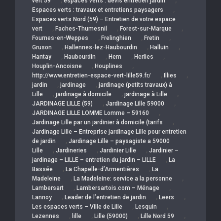
,
,
vert 59
espaces verts : devis entretien jardin
,
Espaces verts : travaux et entretiens paysagers
Espaces verts Nord (59) – Entretien de votre espace
,
,
,
vert
Faches-Thumesnil
Forest-sur-Marque
,
,
,
Fournes-en-Weppes
Frelinghien
Fretin
,
,
,
Gruson
Hallennes-lez-Haubourdin
Halluin
,
,
,
,
Hantay
Haubourdin
Hem
Herlies
,
,
Houplin-Ancoisne
Houplines
,
,
http://www.entretien-espace-vert-lille59.fr/
Illies
,
,
jardin
jardinage
jardinage (petits travaux) à
,
,
,
Lille
jardinage à domicile
jardinage à Lille
,
,
JARDINAGE LILLE (59)
Jardinage Lille 59000
,
JARDINAGE LILLE LOMME Lomme – 59160
,
Jardinage Lille par un jardinier à domicile (tarifs
Jardinage Lille – Entreprise jardinage Lille pour entretien
,
de jardin
Jardinage Lille – paysagiste a 59000
,
,
,
Lille
Jardineries
Jardinier Lille
Jardinier –
,
jardinage – LILLE – entretien du jardin – LILLE
La
,
,
Bassée
La Chapelle-d’Armentières
La
,
,
Madeleine
La Madeleine: service a la personne
,
,
Lambersart
Lambersartois.com – Ménage
,
,
,
Lannoy
Leader de l’entretien de jardin
Leers
,
,
Les espaces verts – Ville de Lille
Lesquin
,
,
,
,
Lezennes
lille
Lille (59000)
Lille Nord 59