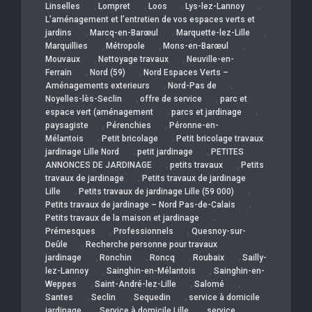
,
,
,
,
Linselles
Lompret
Loos
Lys-lez-Lannoy
L’aménagement et l’entretien de vos espaces verts et
,
,
,
jardins
Marcq-en-Barœul
Marquette-lez-Lille
,
,
,
Marquillies
Métropole
Mons-en-Barœul
,
,
Mouvaux
Nettoyage travaux
Neuville-en-
,
,
Ferrain
Nord (59)
Nord Espaces Verts –
,
,
Aménagements exterieurs
Nord-Pas de
,
,
Noyelles-lès-Seclin
offre de service
parc et
,
,
espace vert (aménagement
parcs et jardinage
,
,
paysagiste
Pérenchies
Péronne-en-
,
,
Mélantois
Petit bricolage
Petit bricolage travaux
,
,
jardinage Lille Nord
petit jardinage
PETITES
,
,
ANNONCES DE JARDINAGE
petits travaux
Petits
,
travaux de jardinage
Petits travaux de jardinage
,
,
Lille
Petits travaux de jardinage Lille (59 000)
,
Petits travaux de jardinage – Nord Pas-de-Calais
,
Petits travaux de la maison et jardinage
,
,
Prémesques
Professionnels
Quesnoy-sur-
,
Deûle
Recherche personne pour travaux
,
,
,
,
jardinage
Ronchin
Roncq
Roubaix
Sailly-
,
,
lez-Lannoy
Sainghin-en-Mélantois
Sainghin-en-
,
,
,
Weppes
Saint-André-lez-Lille
Salomé
,
,
,
Santes
Seclin
Sequedin
service à domicile
,
,
jardinage
Service à domicile Lille
service