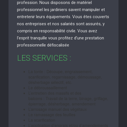
profession. Nous disposons de matériel
professionnel les jardiniers savent manipuler et
entretenir leurs équipements. Vous êtes couverts
nos entreprises et nos salariés sont assurés, y
compris en responsabilité civile. Vous avez
l’esprit tranquille vous profitez d’une prestation
professionnelle défiscalisée
LES SERVICES :
La tonte : Découpe, engraissement,
scarification, regarnissage, démoussage,
désherbage sélectif, etc.
Le débroussaillement
L’entretien des massifs et des
balcons : Travail de la terre, binage, griffage,
épierrage, désherbage, amendement
L’arrosage manuel des végétaux
Le ramassage des feuilles
La scarification
L’application d’engrais et/ou d’amendements