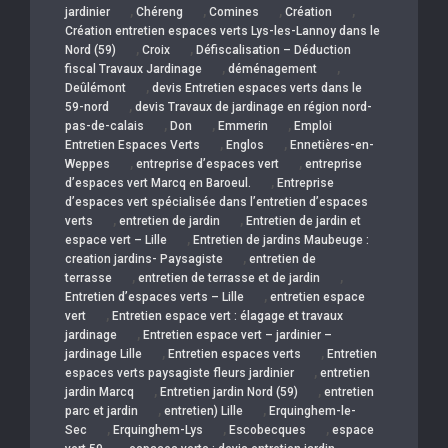
,
,
,
,
jardinier
Chéreng
Comines
Création
Création entretien espaces verts Lys-les-Lannoy dans le
,
,
Nord (59)
Croix
Défiscalisation – Déduction
,
,
fiscal Travaux Jardinage
déménagement
,
Deûlémont
devis Entretien espaces verts dans le
,
59-nord
devis Travaux de jardinage en région nord-
,
,
,
pas-de-calais
Don
Emmerin
Emploi
,
,
Entretien Espaces Verts
Englos
Ennetières-en-
,
,
Weppes
entreprise d’espaces vert
entreprise
,
d’espaces vert Marcq en Baroeul.
Entreprise
d’espaces vert spécialisée dans l’entretien d’espaces
,
,
verts
entretien de jardin
Entretien de jardin et
,
espace vert – Lille
Entretien de jardins Maubeuge :
,
creation jardins- Paysagiste
entretien de
,
,
terrasse
entretien de terrasse et de jardin
,
Entretien d’espaces verts – Lille
entretien espace
,
vert
Entretien espace vert : élagage et travaux
,
jardinage
Entretien espace vert – jardinier –
,
,
jardinage Lille
Entretien espaces verts
Entretien
,
espaces verts paysagiste fleurs jardinier
entretien
,
,
jardin Marcq
Entretien jardin Nord (59)
entretien
,
,
parc et jardin
entretien) Lille
Erquinghem-le-
,
,
,
Sec
Erquinghem-Lys
Escobecques
espace