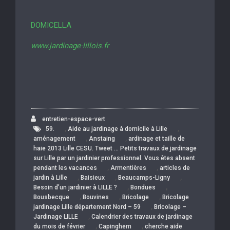
DOMICELLA
www.jardinage-lillois.fr
entretien-espace-vert
,
,
59.
Aide au jardinage à domicile à Lille
,
,
aménagement
Anstaing
ardinage et taille de
haie 2013 Lille CESU. Tweet … Petits travaux de jardinage
sur Lille par un jardinier professionnel. Vous êtes absent
,
,
pendant les vacances
Armentières
articles de
,
,
,
jardin à Lille
Baisieux
Beaucamps-Ligny
,
,
Besoin d’un jardinier à LILLE ?
Bondues
,
,
,
Bousbecque
Bouvines
Bricolage
Bricolage
,
jardinage Lille département Nord – 59
Bricolage –
,
Jardinage LILLE
Calendrier des travaux de jardinage
,
,
du mois de février
Capinghem
cherche aide