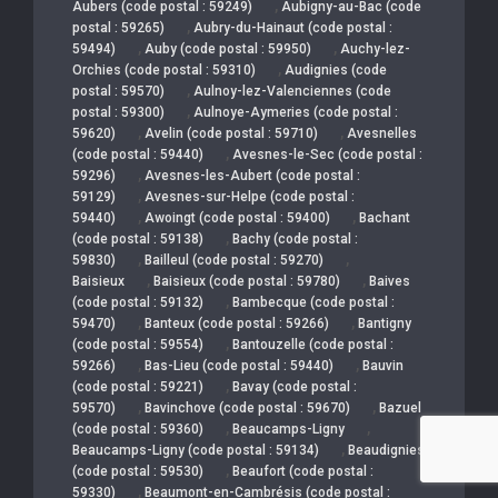
,
Aubers (code postal : 59249)
Aubigny-au-Bac (code
,
postal : 59265)
Aubry-du-Hainaut (code postal :
,
,
59494)
Auby (code postal : 59950)
Auchy-lez-
,
Orchies (code postal : 59310)
Audignies (code
,
postal : 59570)
Aulnoy-lez-Valenciennes (code
,
postal : 59300)
Aulnoye-Aymeries (code postal :
,
,
59620)
Avelin (code postal : 59710)
Avesnelles
,
(code postal : 59440)
Avesnes-le-Sec (code postal :
,
59296)
Avesnes-les-Aubert (code postal :
,
59129)
Avesnes-sur-Helpe (code postal :
,
,
59440)
Awoingt (code postal : 59400)
Bachant
,
(code postal : 59138)
Bachy (code postal :
,
,
59830)
Bailleul (code postal : 59270)
,
,
Baisieux
Baisieux (code postal : 59780)
Baives
,
(code postal : 59132)
Bambecque (code postal :
,
,
59470)
Banteux (code postal : 59266)
Bantigny
,
(code postal : 59554)
Bantouzelle (code postal :
,
,
59266)
Bas-Lieu (code postal : 59440)
Bauvin
,
(code postal : 59221)
Bavay (code postal :
,
,
59570)
Bavinchove (code postal : 59670)
Bazuel
,
,
(code postal : 59360)
Beaucamps-Ligny
,
Beaucamps-Ligny (code postal : 59134)
Beaudignies
,
(code postal : 59530)
Beaufort (code postal :
,
59330)
Beaumont-en-Cambrésis (code postal :