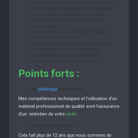
La taille des haies, des fruitiers, des rosiers
et des plantes grimpantes : De toute sorte,
de toute hauteur et longueur, en toute
condition d’accessibilité avec ou sans
échafaudage
La taille d’arbres, d’arbustes et élagage,
effectuée à partir du sol
Le traitement des arbres et des arbustes
Le traitement chimique des gazons
: Désherbage avec produits adaptés
respectueux de l’environnement
Points forts :
Un
jardinage
impeccable
Mes compétences techniques et l’utilisation d’un
matériel professionnel de qualité sont l’assurance
d’un entretien de votre
jardin
.
12 ans d’expérience
Cela fait plus de 12 ans que nous sommes de