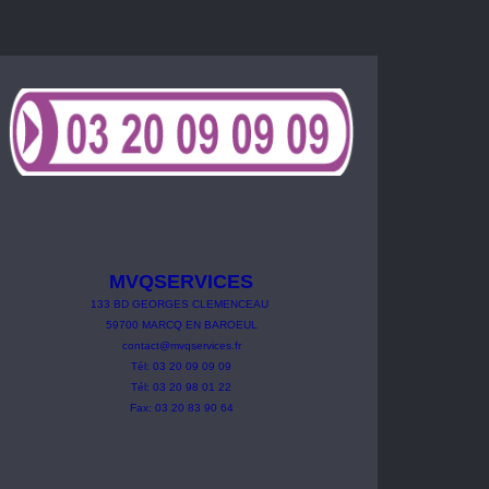
MVQSERVICES
133
BD
GEORGES
CLEMENCEAU
59700 MARCQ EN BAROEUL
contact@mvqservices.fr
Tél: 03 20 09 09 09
Tél: 03 20 98 01 22
Fax: 03 20 83 90 64