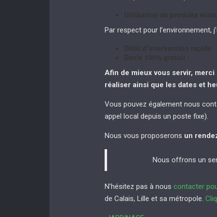
Utilisation de produits éco
Par respect pour l’environnement, j’u
Délai d’intervention rapide
Devis 100% gratuit :
Afin de mieux vous servir, merci 
réaliser
ainsi que les dates et h
Vous pouvez également nous conta
appel local depuis un poste fixe).
Nous vous proposerons
un rende
Nous offrons un serv
N’hésitez pas à nous
contacter pou
de Calais, Lille et sa métropole.
Cli