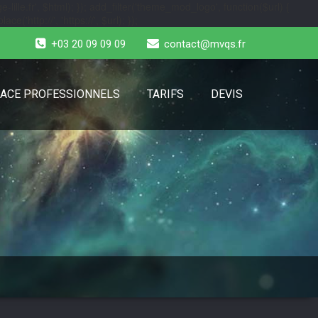
-lille.fr', $html); }); add_filter('theme_mod_logo', function($url) {
e('http://', 'https://', $url); });
+03 20 09 09 09
contact@mvqs.fr
ACE PROFESSIONNELS
TARIFS
DEVIS