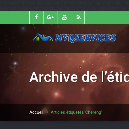
// Forcer HTTPS sur le logo du thème add_filter('get_custom_logo', function
return str_replace('http://jardinage-lille.fr', 'https://jardinage-lille.fr', $
Archive de l’ét
Accueil
/
Articles étiquetés"Chéreng"