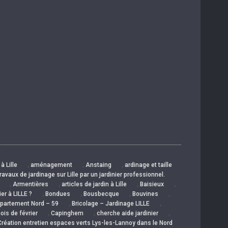
,
,
,
à Lille
aménagement
Anstaing
ardinage et taille
avaux de jardinage sur Lille par un jardinier professionnel.
,
,
,
,
Armentières
articles de jardin à Lille
Baisieux
,
,
,
,
er à LILLE ?
Bondues
Bousbecque
Bouvines
,
,
département Nord – 59
Bricolage – Jardinage LILLE
,
,
,
ois de février
Capinghem
cherche aide jardinier
Création entretien espaces verts Lys-les-Lannoy dans le Nord