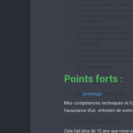
La petite maintenance régulièr
La petite maintenance régulièr
Le bêchage, le binage, et le gr
Le désherbage
Petit arrachage manuel et év
La taille des haies, des fruiti
de toute hauteur et longueur, 
échafaudage
La taille d’arbres, d’arbustes e
Le traitement des arbres et d
Le traitement chimique des g
de l’environnement
Points forts :
Un
jardinage
impeccable
Mes compétences techniques et l’uti
l’assurance d’un entretien de votr
12 ans d’expérience
Cela fait plus de 12 ans que nous 