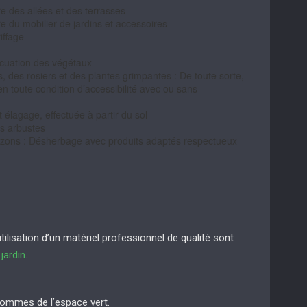
e des allées et des terrasses
e du mobilier de jardins et accessoires
iffage
acuation des végétaux
ers, des rosiers et des plantes grimpantes : De toute sorte,
en toute condition d’accessibilité avec ou sans
t élagage, effectuée à partir du sol
es arbustes
azons : Désherbage avec produits adaptés respectueux
lisation d’un matériel professionnel de qualité sont
e
jardin
.
sommes de l’espace vert.