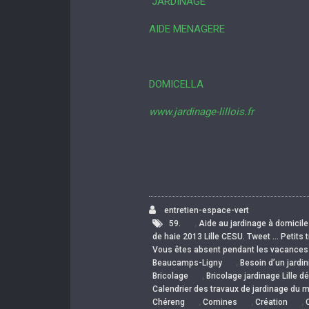
JARDINAGE
AIDE MENAGERE
DOMICELLA
www.jardinage-lillois.fr
entretien-espace-vert
,
59.
Aide au jardinage à domicile 
de haie 2013 Lille CESU. Tweet … Petits tr
Vous êtes absent pendant les vacances
,
Beaucamps-Ligny
Besoin d’un jardini
,
Bricolage
Bricolage jardinage Lille 
Calendrier des travaux de jardinage du m
,
,
,
Chéreng
Comines
Création