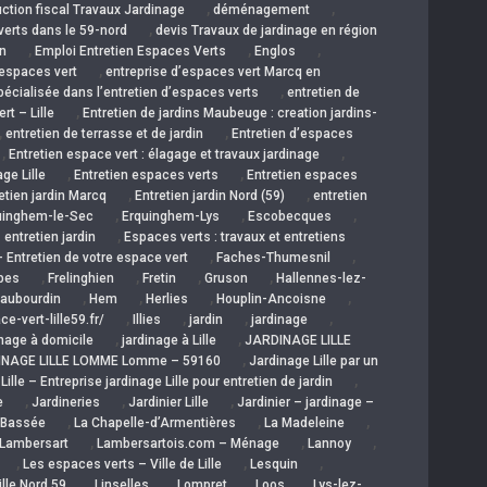
,
,
ction fiscal Travaux Jardinage
déménagement
,
verts dans le 59-nord
devis Travaux de jardinage en région
,
,
,
n
Emploi Entretien Espaces Verts
Englos
,
’espaces vert
entreprise d’espaces vert Marcq en
,
pécialisée dans l’entretien d’espaces verts
entretien de
,
rt – Lille
Entretien de jardins Maubeuge : creation jardins-
,
,
entretien de terrasse et de jardin
Entretien d’espaces
,
,
Entretien espace vert : élagage et travaux jardinage
,
,
ge Lille
Entretien espaces verts
Entretien espaces
,
,
etien jardin Marcq
Entretien jardin Nord (59)
entretien
,
,
,
uinghem-le-Sec
Erquinghem-Lys
Escobecques
,
 entretien jardin
Espaces verts : travaux et entretiens
,
,
 Entretien de votre espace vert
Faches-Thumesnil
,
,
,
,
pes
Frelinghien
Fretin
Gruson
Hallennes-lez-
,
,
,
,
aubourdin
Hem
Herlies
Houplin-Ancoisne
,
,
,
,
e-vert-lille59.fr/
Illies
jardin
jardinage
,
,
inage à domicile
jardinage à Lille
JARDINAGE LILLE
,
NAGE LILLE LOMME Lomme – 59160
Jardinage Lille par un
,
ille – Entreprise jardinage Lille pour entretien de jardin
,
,
,
e
Jardineries
Jardinier Lille
Jardinier – jardinage –
,
,
,
 Bassée
La Chapelle-d’Armentières
La Madeleine
,
,
,
Lambersart
Lambersartois.com – Ménage
Lannoy
,
,
,
Les espaces verts – Ville de Lille
Lesquin
,
,
,
,
ille Nord 59
Linselles
Lompret
Loos
Lys-lez-