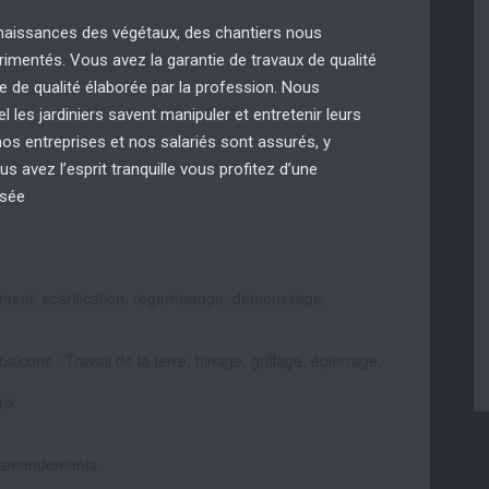
naissances des végétaux, des chantiers nous
mentés. Vous avez la garantie de travaux de qualité
e de qualité élaborée par la profession. Nous
 les jardiniers savent manipuler et entretenir leurs
s entreprises et nos salariés sont assurés, y
us avez l’esprit tranquille vous profitez d’une
isée
ment, scarification, regarnissage, démoussage,
balcons : Travail de la terre, binage, griffage, épierrage,
aux
 d’amendements