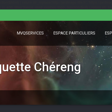
($html) { return str_replace('http://jardinage-lille.fr', 'https://jardinage
url); }); add_filter('theme_mod_custom_logo', function($url) { return str_replac
MVQSERVICES
ESPACE PARTICULIERS
ESP
iquette
Chéreng