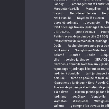
,
Lannoy
L’aménagement et l’entretien
,
,
Marquette-lez-Lille
Marquillies
M
,
,
travaux
Neuville-en-Ferrain
Nord
,
Nord-Pas de
Noyelles-lès-Seclin
,
,
parcs et jardinage
paysagiste
P
Petit bricolage travaux jardinage Lille No
,
,
JARDINAGE
petits travaux
Petit
Petits travaux de jardinage Lille (59 000)
Petits travaux de la maison et jardinage
,
Deûle
Recherche personne pour trav
,
lez-Lannoy
Sainghin-en-Mélantois
,
,
,
Salomé
Santes
Seclin
Sequ
,
,
Lille
service jardinage
SERVICE J
Services à domicile Nord travaux / jardi
repassage – jardinage lille roubaix tourc
,
jardinier à domicile
tarif jardinage à
,
pelouse
tonte de pelouse et taille d
réparations / jardinage – Nord-Pas-de-C
Travaux de jardinage et entretien de jard
,
1 à 5 devis
Travaux jardinage dans l
,
,
jardinage
végétaux
Vendeville
,
,
Warneton
Wasquehal
Wattignies
,
Willems
y compris les travaux de dé