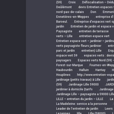
,
,
(59)
Croix
Défiscalisation – Dédu
,
Deûlémont
devis Entretien espaces 
,
,
nord-pas-de-calais
Don
Emmeri
,
Ennetières-en-Weppes
entreprise d
,
Baroeul.
Entreprise d’espaces vert s
,
jardin
Entretien de jardin et espace ve
,
Paysagiste
entretien de terrasse
,
verts – Lille
entretien espace vert
Entretien espace vert – jardinier – jardina
,
verts paysagiste fleurs jardinier
entr
,
,
parc et jardin
entretien) Lille
Erq
,
espace vert 59
espaces verts : devis
,
paysagers
Espaces verts Nord (59) –
,
Forest-sur-Marque
Fournes-en-Wep
,
,
,
Haubourdin
Halluin
Hantay
H
,
Houplines
http://www.entretien-espac
,
jardinage (petits travaux) à Lille
jard
,
,
(59)
Jardinage Lille 59000
JARDI
,
jardinier à domicile (tarifs
Jardinage L
Jardinage Lille – paysagiste a 59000 Lill
,
LILLE – entretien du jardin – LILLE
La
,
La Madeleine: service a la personne
,
Leader de l’entretien de jardin
Leers
,
,
,
Lezennes
lille
Lille (59000)
L