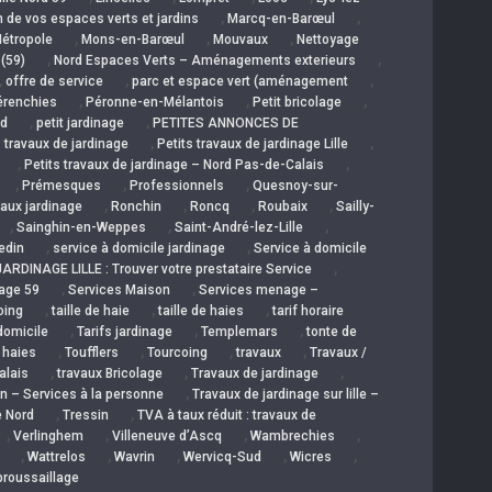
,
,
 de vos espaces verts et jardins
Marcq-en-Barœul
,
,
,
étropole
Mons-en-Barœul
Mouvaux
Nettoyage
,
,
 (59)
Nord Espaces Verts – Aménagements exterieurs
,
,
,
offre de service
parc et espace vert (aménagement
,
,
,
érenchies
Péronne-en-Mélantois
Petit bricolage
,
,
rd
petit jardinage
PETITES ANNONCES DE
,
,
s travaux de jardinage
Petits travaux de jardinage Lille
,
,
Petits travaux de jardinage – Nord Pas-de-Calais
,
,
,
Prémesques
Professionnels
Quesnoy-sur-
,
,
,
,
aux jardinage
Ronchin
Roncq
Roubaix
Sailly-
,
,
,
Sainghin-en-Weppes
Saint-André-lez-Lille
,
,
edin
service à domicile jardinage
Service à domicile
,
ARDINAGE LILLE : Trouver votre prestataire Service
,
,
nage 59
Services Maison
Services menage –
,
,
,
oing
taille de haie
taille de haies
tarif horaire
,
,
,
 domicile
Tarifs jardinage
Templemars
tonte de
,
,
,
,
e haies
Toufflers
Tourcoing
travaux
Travaux /
,
,
,
alais
travaux Bricolage
Travaux de jardinage
,
in – Services à la personne
Travaux de jardinage sur lille –
,
,
e Nord
Tressin
TVA à taux réduit : travaux de
,
,
,
,
Verlinghem
Villeneuve d’Ascq
Wambrechies
,
,
,
,
,
Wattrelos
Wavrin
Wervicq-Sud
Wicres
broussaillage