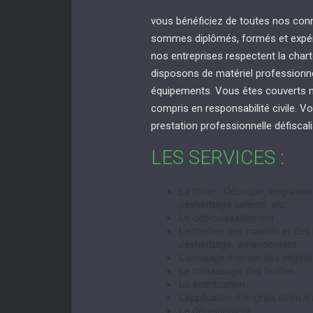
vous bénéficiez de toutes nos con
sommes diplômés, formés et expéri
nos entreprises respectent la chart
disposons de matériel professionnel
équipements. Vous êtes couverts no
compris en responsabilité civile. Vo
prestation professionnelle défiscal
LES SERVICES :
La tonte : Découpe, engraisse
désherbage sélectif, etc.
Le débroussaillement
L’entretien des massifs et des 
désherbage, amendement
L’arrosage manuel des végét
Le ramassage des feuilles
La scarification
L’application d’engrais et/ou
Le déneigement