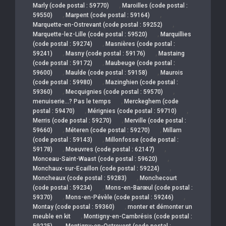
,
Marly (code postal : 59770)
Maroilles (code postal :
,
,
59550)
Marpent (code postal : 59164)
,
Marquette-en-Ostrevant (code postal : 59252)
,
Marquette-lez-Lille (code postal : 59520)
Marquillies
,
(code postal : 59274)
Masnières (code postal :
,
,
59241)
Masny (code postal : 59176)
Mastaing
,
(code postal : 59172)
Maubeuge (code postal :
,
,
59600)
Maulde (code postal : 59158)
Maurois
,
(code postal : 59980)
Mazinghien (code postal :
,
,
59360)
Mecquignies (code postal : 59570)
,
menuiserie…? Pas le temps
Merckeghem (code
,
,
postal : 59470)
Mérignies (code postal : 59710)
,
Merris (code postal : 59270)
Merville (code postal :
,
,
59660)
Méteren (code postal : 59270)
Millam
,
(code postal : 59143)
Millonfosse (code postal :
,
,
59178)
Moeuvres (code postal : 62147)
,
Monceau-Saint-Waast (code postal : 59620)
,
Monchaux-sur-Ecaillon (code postal : 59224)
,
Moncheaux (code postal : 59283)
Monchecourt
,
(code postal : 59234)
Mons-en-Barœul (code postal :
,
,
59370)
Mons-en-Pévèle (code postal : 59246)
,
Montay (code postal : 59360)
monter et démonter un
,
meuble en kit
Montigny-en-Cambrésis (code postal :
,
59225)
Montigny-en-Ostrevent (code postal :