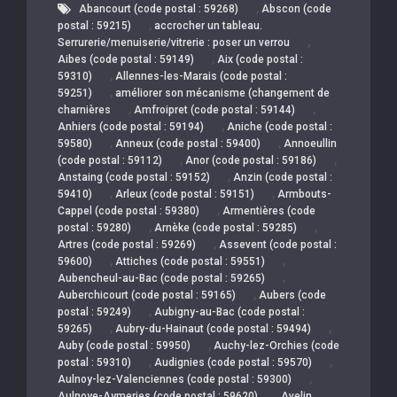
,
Abancourt (code postal : 59268)
Abscon (code
,
postal : 59215)
accrocher un tableau.
,
Serrurerie/menuiserie/vitrerie : poser un verrou
,
Aibes (code postal : 59149)
Aix (code postal :
,
59310)
Allennes-les-Marais (code postal :
,
59251)
améliorer son mécanisme (changement de
,
,
charnières
Amfroipret (code postal : 59144)
,
Anhiers (code postal : 59194)
Aniche (code postal :
,
,
59580)
Anneux (code postal : 59400)
Annoeullin
,
,
(code postal : 59112)
Anor (code postal : 59186)
,
Anstaing (code postal : 59152)
Anzin (code postal :
,
,
59410)
Arleux (code postal : 59151)
Armbouts-
,
Cappel (code postal : 59380)
Armentières (code
,
,
postal : 59280)
Arnèke (code postal : 59285)
,
Artres (code postal : 59269)
Assevent (code postal :
,
,
59600)
Attiches (code postal : 59551)
,
Aubencheul-au-Bac (code postal : 59265)
,
Auberchicourt (code postal : 59165)
Aubers (code
,
postal : 59249)
Aubigny-au-Bac (code postal :
,
,
59265)
Aubry-du-Hainaut (code postal : 59494)
,
Auby (code postal : 59950)
Auchy-lez-Orchies (code
,
,
postal : 59310)
Audignies (code postal : 59570)
,
Aulnoy-lez-Valenciennes (code postal : 59300)
,
Aulnoye-Aymeries (code postal : 59620)
Avelin