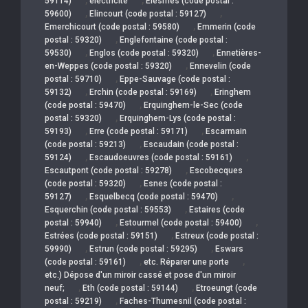
59114)
électricité
Elesmes (code postal :
,
,
59600)
Elincourt (code postal : 59127)
,
Emerchicourt (code postal : 59580)
Emmerin (code
,
postal : 59320)
Englefontaine (code postal :
,
,
59530)
Englos (code postal : 59320)
Ennetières-
,
en-Weppes (code postal : 59320)
Ennevelin (code
,
postal : 59710)
Eppe-Sauvage (code postal :
,
,
59132)
Erchin (code postal : 59169)
Eringhem
,
(code postal : 59470)
Erquinghem-le-Sec (code
,
postal : 59320)
Erquinghem-Lys (code postal :
,
,
59193)
Erre (code postal : 59171)
Escarmain
,
(code postal : 59213)
Escaudain (code postal :
,
,
59124)
Escaudoeuvres (code postal : 59161)
,
Escautpont (code postal : 59278)
Escobecques
,
(code postal : 59320)
Esnes (code postal :
,
,
59127)
Esquelbecq (code postal : 59470)
,
Esquerchin (code postal : 59553)
Estaires (code
,
,
postal : 59940)
Estourmel (code postal : 59400)
,
Estrées (code postal : 59151)
Estreux (code postal :
,
,
59990)
Estrun (code postal : 59295)
Eswars
,
,
(code postal : 59161)
etc. Réparer une porte
etc.) Dépose d'un miroir cassé et pose d'un miroir
,
,
neuf;
Eth (code postal : 59144)
Etroeungt (code
,
postal : 59219)
Faches-Thumesnil (code postal :