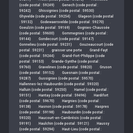
,
(code postal : 59249)
Genech (code postal :
,
,
59242)
Ghissignies (code postal : 59530)
,
Ghyvelde (code postal : 59254)
Glageon (code postal
,
,
: 59132)
Godewaersvelde (code postal : 59270)
,
Goeulzin (code postal : 59169)
Gognies-Chaussée
,
(code postal : 59600)
Gommegnies (code postal :
,
,
59144)
Gondecourt (code postal : 59147)
,
Gonnelieu (code postal : 59231)
Gouzeaucourt (code
,
,
postal : 59231)
graisser une porte
Grand-Fayt
,
(code postal : 59244)
Grand-Fort-Philippe (code
,
postal : 59153)
Grande-Synthe (code postal :
,
,
59760)
Gravelines (code postal : 59820)
Gruson
,
(code postal : 59152)
Guesnain (code postal :
,
,
59287)
Gussignies (code postal : 59570)
,
Hallennes-lez-Haubourdin (code postal : 59320)
,
Halluin (code postal : 59250)
Hamel (code postal :
,
,
59151)
Hantay (code postal : 59496)
Hardifort
,
(code postal : 59670)
Hargnies (code postal :
,
,
59138)
Hasnon (code postal : 59178)
Haspres
,
(code postal : 59198)
Haubourdin (code postal :
,
59320)
Haucourt-en-Cambrésis (code postal :
,
,
59191)
Haulchin (code postal : 59121)
Haussy
,
(code postal : 59294)
Haut-Lieu (code postal :