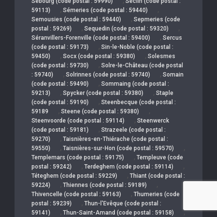
,
Sebourg (code postal : 59990)
Seclin (code postal :
,
,
59113)
Sémeries (code postal : 59440)
,
Semousies (code postal : 59440)
Sepmeries (code
,
,
postal : 59269)
Sequedin (code postal : 59320)
,
Séranvillers-Forenville (code postal : 59400)
Sercus
,
(code postal : 59173)
Sin-le-Noble (code postal :
,
,
59450)
Socx (code postal : 59380)
Solesmes
,
(code postal : 59730)
Solre-le-Château (code postal
,
,
: 59740)
Solrinnes (code postal : 59740)
Somain
,
(code postal : 59490)
Sommaing (code postal :
,
,
59213)
Spycker (code postal : 59380)
Staple
,
(code postal : 59190)
Steenbecque (code postal :
,
,
59189
Steene (code postal : 59380)
,
Steenvoorde (code postal : 59114)
Steenwerck
,
(code postal : 59181)
Strazeele (code postal :
,
59270)
Taisnières-en-Thiérache (code postal :
,
,
59550)
Taisnières-sur-Hon (code postal : 59570)
,
Templemars (code postal : 59175)
Templeuve (code
,
,
postal : 59242)
Terdeghem (code postal : 59114)
,
Téteghem (code postal : 59229)
Thiant (code postal :
,
,
59224)
Thiennes (code postal : 59189)
,
Thivencelle (code postal : 59163)
Thumeries (code
,
postal : 59239)
Thun-l'Evêque (code postal :
,
,
59141)
Thun-Saint-Amand (code postal : 59158)