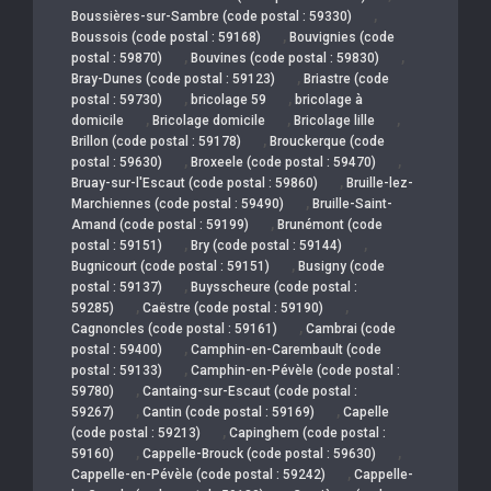
,
Boussières-sur-Sambre (code postal : 59330)
,
Boussois (code postal : 59168)
Bouvignies (code
,
,
postal : 59870)
Bouvines (code postal : 59830)
,
Bray-Dunes (code postal : 59123)
Briastre (code
,
,
postal : 59730)
bricolage 59
bricolage à
,
,
,
domicile
Bricolage domicile
Bricolage lille
,
Brillon (code postal : 59178)
Brouckerque (code
,
,
postal : 59630)
Broxeele (code postal : 59470)
,
Bruay-sur-l'Escaut (code postal : 59860)
Bruille-lez-
,
Marchiennes (code postal : 59490)
Bruille-Saint-
,
Amand (code postal : 59199)
Brunémont (code
,
,
postal : 59151)
Bry (code postal : 59144)
,
Bugnicourt (code postal : 59151)
Busigny (code
,
postal : 59137)
Buysscheure (code postal :
,
,
59285)
Caëstre (code postal : 59190)
,
Cagnoncles (code postal : 59161)
Cambrai (code
,
postal : 59400)
Camphin-en-Carembault (code
,
postal : 59133)
Camphin-en-Pévèle (code postal :
,
59780)
Cantaing-sur-Escaut (code postal :
,
,
59267)
Cantin (code postal : 59169)
Capelle
,
(code postal : 59213)
Capinghem (code postal :
,
,
59160)
Cappelle-Brouck (code postal : 59630)
,
Cappelle-en-Pévèle (code postal : 59242)
Cappelle-