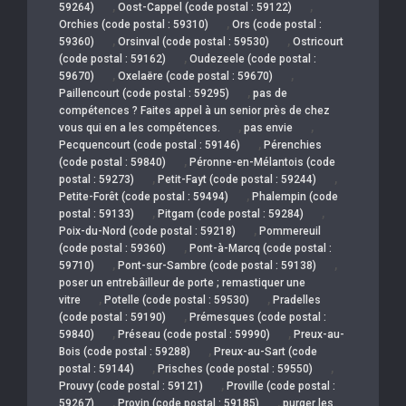
,
,
59264)
Oost-Cappel (code postal : 59122)
,
Orchies (code postal : 59310)
Ors (code postal :
,
,
59360)
Orsinval (code postal : 59530)
Ostricourt
,
(code postal : 59162)
Oudezeele (code postal :
,
,
59670)
Oxelaëre (code postal : 59670)
,
Paillencourt (code postal : 59295)
pas de
compétences ? Faites appel à un senior près de chez
,
,
vous qui en a les compétences.
pas envie
,
Pecquencourt (code postal : 59146)
Pérenchies
,
(code postal : 59840)
Péronne-en-Mélantois (code
,
,
postal : 59273)
Petit-Fayt (code postal : 59244)
,
Petite-Forêt (code postal : 59494)
Phalempin (code
,
,
postal : 59133)
Pitgam (code postal : 59284)
,
Poix-du-Nord (code postal : 59218)
Pommereuil
,
(code postal : 59360)
Pont-à-Marcq (code postal :
,
,
59710)
Pont-sur-Sambre (code postal : 59138)
poser un entrebâilleur de porte ; remastiquer une
,
,
vitre
Potelle (code postal : 59530)
Pradelles
,
(code postal : 59190)
Prémesques (code postal :
,
,
59840)
Préseau (code postal : 59990)
Preux-au-
,
Bois (code postal : 59288)
Preux-au-Sart (code
,
,
postal : 59144)
Prisches (code postal : 59550)
,
Prouvy (code postal : 59121)
Proville (code postal :
,
,
59267)
Provin (code postal : 59185)
purger les