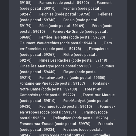
,
,
59155)
Famars (code postal : 59300)
Faumont
,
(code postal : 59310)
Féchain (code postal :
,
,
59247)
Feignies (code postal : 59750)
Felleries
,
(code postal : 59740)
Fenain (code postal :
,
,
59179)
Férin (code postal : 59169)
Féron (code
,
postal : 59610)
Ferrière-la-Grande (code postal :
,
,
59680)
Ferrière-la-Petite (code postal : 59680)
,
Flaumont-Waudrechies (code postal : 59440)
Flers-
,
en-Escrebieux (code postal : 59128)
Flesquières
,
(code postal : 59267)
Flêtre (code postal :
,
,
59270)
Flines Lez Raches (code postal : 59148)
,
Flines-lès-Mortagne (code postal : 59158)
Floursies
,
(code postal : 59440)
Floyon (code postal :
,
,
59219)
Fontaine-au-Bois (code postal : 59550)
,
Fontaine-au-Pire (code postal : 59157)
Fontaine-
,
Notre-Dame (code postal : 59400)
Forest-en-
,
Cambrésis (code postal : 59222)
Forest-sur-Marque
,
(code postal : 59510)
Fort-Mardyck (code postal :
,
,
59430)
Fourmies (code postal : 59610)
Fournes-
,
en-Weppes (code postal : 59134)
Frasnoy (code
,
,
postal : 59530)
Frelinghien (code postal : 59236)
,
Fresnes-sur-Escaut (code postal : 59970)
Fressain
,
(code postal : 59234)
Fressies (code postal :
,
,
59247)
Fretin (code postal : 59273)
Fromelles