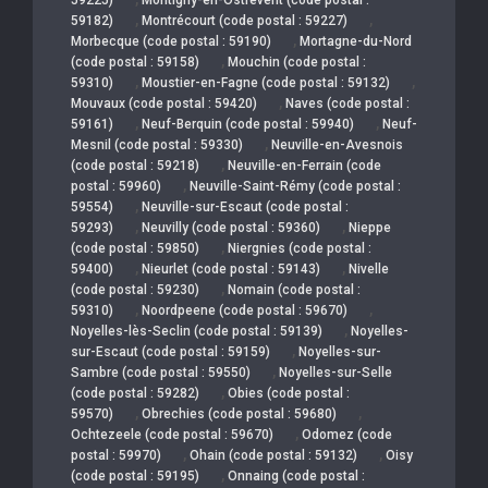
,
,
59182)
Montrécourt (code postal : 59227)
,
Morbecque (code postal : 59190)
Mortagne-du-Nord
,
(code postal : 59158)
Mouchin (code postal :
,
,
59310)
Moustier-en-Fagne (code postal : 59132)
,
Mouvaux (code postal : 59420)
Naves (code postal :
,
,
59161)
Neuf-Berquin (code postal : 59940)
Neuf-
,
Mesnil (code postal : 59330)
Neuville-en-Avesnois
,
(code postal : 59218)
Neuville-en-Ferrain (code
,
postal : 59960)
Neuville-Saint-Rémy (code postal :
,
59554)
Neuville-sur-Escaut (code postal :
,
,
59293)
Neuvilly (code postal : 59360)
Nieppe
,
(code postal : 59850)
Niergnies (code postal :
,
,
59400)
Nieurlet (code postal : 59143)
Nivelle
,
(code postal : 59230)
Nomain (code postal :
,
,
59310)
Noordpeene (code postal : 59670)
,
Noyelles-lès-Seclin (code postal : 59139)
Noyelles-
,
sur-Escaut (code postal : 59159)
Noyelles-sur-
,
Sambre (code postal : 59550)
Noyelles-sur-Selle
,
(code postal : 59282)
Obies (code postal :
,
,
59570)
Obrechies (code postal : 59680)
,
Ochtezeele (code postal : 59670)
Odomez (code
,
,
postal : 59970)
Ohain (code postal : 59132)
Oisy
,
(code postal : 59195)
Onnaing (code postal :