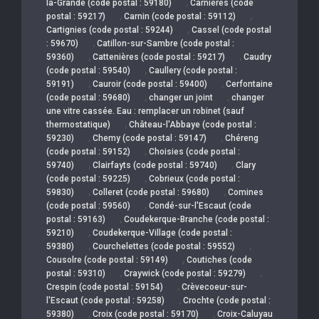
,
la-Grande (code postal : 59180)
Carnières (code
,
,
postal : 59217)
Carnin (code postal : 59112)
,
Cartignies (code postal : 59244)
Cassel (code postal
,
: 59670)
Catillon-sur-Sambre (code postal :
,
,
59360)
Cattenières (code postal : 59217)
Caudry
,
(code postal : 59540)
Caullery (code postal :
,
,
59191)
Cauroir (code postal : 59400)
Cerfontaine
,
,
(code postal : 59680)
changer un joint
changer
une vitre cassée. Eau : remplacer un robinet (sauf
,
thermostatique)
Château-l'Abbaye (code postal :
,
,
59230)
Chemy (code postal : 59147)
Chéreng
,
(code postal : 59152)
Choisies (code postal :
,
,
59740)
Clairfayts (code postal : 59740)
Clary
,
(code postal : 59225)
Cobrieux (code postal :
,
,
59830)
Colleret (code postal : 59680)
Comines
,
(code postal : 59560)
Condé-sur-l'Escaut (code
,
postal : 59163)
Coudekerque-Branche (code postal :
,
59210)
Coudekerque-Village (code postal :
,
,
59380)
Courchelettes (code postal : 59552)
,
Cousolre (code postal : 59149)
Coutiches (code
,
,
postal : 59310)
Craywick (code postal : 59279)
,
Crespin (code postal : 59154)
Crèvecoeur-sur-
,
l'Escaut (code postal : 59258)
Crochte (code postal :
,
,
59380)
Croix (code postal : 59170)
Croix-Caluyau