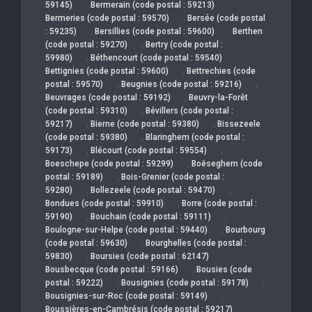
,
,
59145)
Bermerain (code postal : 59213)
,
Bermeries (code postal : 59570)
Bersée (code postal
,
,
: 59235)
Bersillies (code postal : 59600)
Berthen
,
(code postal : 59270)
Bertry (code postal :
,
,
59980)
Béthencourt (code postal : 59540)
,
Bettignies (code postal : 59600)
Bettrechies (code
,
,
postal : 59570)
Beugnies (code postal : 59216)
,
Beuvrages (code postal : 59192)
Beuvry-la-Forêt
,
(code postal : 59310)
Bévillers (code postal :
,
,
59217)
Bierne (code postal : 59380)
Bissezeele
,
(code postal : 59380)
Blaringhem (code postal :
,
,
59173)
Blécourt (code postal : 59554)
,
Boeschepe (code postal : 59299)
Boëseghem (code
,
postal : 59189)
Bois-Grenier (code postal :
,
,
59280)
Bollezeele (code postal : 59470)
,
Bondues (code postal : 59910)
Borre (code postal :
,
,
59190)
Bouchain (code postal : 59111)
,
Boulogne-sur-Helpe (code postal : 59440)
Bourbourg
,
(code postal : 59630)
Bourghelles (code postal :
,
,
59830)
Boursies (code postal : 62147)
,
Bousbecque (code postal : 59166)
Bousies (code
,
,
postal : 59222)
Bousignies (code postal : 59178)
,
Bousignies-sur-Roc (code postal : 59149)
,
Boussières-en-Cambrésis (code postal : 59217)