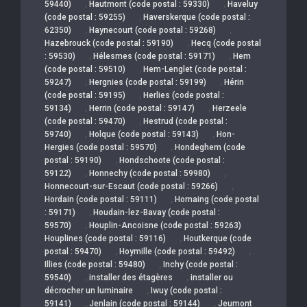
,
,
59440)
Hautmont (code postal : 59330)
Haveluy
,
(code postal : 59255)
Haverskerque (code postal :
,
,
62350)
Haynecourt (code postal : 59268)
,
Hazebrouck (code postal : 59190)
Hecq (code postal
,
,
: 59530)
Hélesmes (code postal : 59171)
Hem
,
(code postal : 59510)
Hem-Lenglet (code postal :
,
,
59247)
Hergnies (code postal : 59199)
Hérin
,
(code postal : 59195)
Herlies (code postal :
,
,
59134)
Herrin (code postal : 59147)
Herzeele
,
(code postal : 59470)
Hestrud (code postal :
,
,
59740)
Holque (code postal : 59143)
Hon-
,
Hergies (code postal : 59570)
Hondeghem (code
,
postal : 59190)
Hondschoote (code postal :
,
,
59122)
Honnechy (code postal : 59980)
,
Honnecourt-sur-Escaut (code postal : 59266)
,
Hordain (code postal : 59111)
Hornaing (code postal
,
: 59171)
Houdain-lez-Bavay (code postal :
,
59570)
Houplin-Ancoisne (code postal : 59263)
,
Houplines (code postal : 59116)
Houtkerque (code
,
,
postal : 59470)
Hoymille (code postal : 59492)
,
Illies (code postal : 59480)
Inchy (code postal :
,
,
59540)
installer des étagères
installer ou
,
décrocher un luminaire
Iwuy (code postal :
,
,
59141)
Jenlain (code postal : 59144)
Jeumont