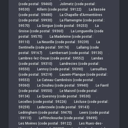
,
(code postal : 59460)
Jolimetz (code postal :
,
,
59530)
Killem (code postal : 59122)
La Bassée
,
(code postal : 59480)
La Chapelle-d'Armentières
,
(code postal : 59930)
La Flamengrie (code postal :
,
,
59570)
La Gorgue (code postal : 59253)
La
,
Groise (code postal : 59360)
La Longueville (code
,
postal : 59570)
La Madeleine (code postal :
,
,
59110)
La Neuville (code postal : 59239)
La
,
Sentinelle (code postal : 59174)
Lallaing (code
,
,
postal : 59167)
Lambersart (code postal : 59130)
,
Lambres-lez-Douai (code postal : 59552)
Landas
,
(code postal : 59310)
Landrecies (code postal :
,
,
59550)
Lannoy (code postal : 59390)
Larouillies
,
(code postal : 59219)
Lauwin-Planque (code postal :
,
59553)
Le Cateau-Cambrésis (code postal :
,
,
59360)
Le Doulieu (code postal : 59940)
Le Favril
,
(code postal : 59550)
Le Maisnil (code postal :
,
,
59134)
Le Quesnoy (code postal : 59530)
,
Lecelles (code postal : 59226)
Lécluse (code postal :
,
,
59259)
Lederzeele (code postal : 59143)
,
Ledringhem (code postal : 59470)
Leers (code postal
,
,
: 59115)
Leffrinckoucke (code postal : 59495)
,
Les Moëres (code postal : 59122)
Les Rues-des-