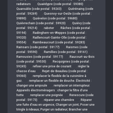
,
,
radiateurs
Quaëdypre (code postal : 59380)
,
Quarouble (code postal : 59243)
Quérénaing (code
,
postal : 59269)
Quesnoy-sur-Deûle (code postal :
,
,
59890)
Quiévelon (code postal : 59680)
,
Quiévrechain (code postal : 59920)
Quiévy (code
,
,
postal : 59214)
raboter
Râches (code postal :
,
59194)
Radinghem-en-Weppes (code postal :
,
59320)
Raillencourt-Sainte-Olle (code postal :
,
,
59554)
Raimbeaucourt (code postal : 59283)
,
Rainsars (code postal : 59177)
Raismes (code
,
,
postal : 59590)
Ramillies (code postal : 59161)
,
Ramousies (code postal : 59177)
Raucourt-au-Bois
,
(code postal : 59530)
Recquignies (code postal :
,
,
59245)
refixer une prise de courant
régler la
,
chasse d’eau
Rejet-de-Beaulieu (code postal :
,
59360)
remplacer le flexible de la cuisinière à
,
gaz.
remplacer un flexible de douche. Électricité :
,
changer une ampoule
remplacer un interrupteur.
Appareils électroménagers : changer le filtre d’une
,
,
hotte
remplacer une poignée
Renescure (code
,
,
postal : 59173)
réparer une charnière
Réparer
une fuite d'eau en urgence; Changer un joint; Poser une
tringle à rideaux; Purger un radiateur; Brancher une