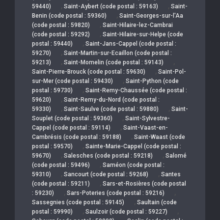
,
,
59440)
Saint-Aybert (code postal : 59163)
Saint-
,
Benin (code postal : 59360)
Saint-Georges-sur-l'Aa
,
(code postal : 59820)
Saint-Hilaire-lez-Cambrai
,
(code postal : 59292)
Saint-Hilaire-sur-Helpe (code
,
postal : 59440)
Saint-Jans-Cappel (code postal :
,
59270)
Saint-Martin-sur-Ecaillon (code postal :
,
,
59213)
Saint-Momelin (code postal : 59143)
,
Saint-Pierre-Brouck (code postal : 59630)
Saint-Pol-
,
sur-Mer (code postal : 59430)
Saint-Python (code
,
postal : 59730)
Saint-Remy-Chaussée (code postal :
,
59620)
Saint-Remy-du-Nord (code postal :
,
,
59330)
Saint-Saulve (code postal : 59880)
Saint-
,
Souplet (code postal : 59360)
Saint-Sylvestre-
,
Cappel (code postal : 59114)
Saint-Vaast-en-
,
Cambrésis (code postal : 59188)
Saint-Waast (code
,
postal : 59570)
Sainte-Marie-Cappel (code postal :
,
,
59670)
Salesches (code postal : 59218)
Salomé
,
(code postal : 59496)
Saméon (code postal :
,
,
59310)
Sancourt (code postal : 59268)
Santes
,
(code postal : 59211)
Sars-et-Rosières (code postal
,
,
: 59230)
Sars-Poteries (code postal : 59216)
,
Sassegnies (code postal : 59145)
Saultain (code
,
,
postal : 59990)
Saulzoir (code postal : 59227)