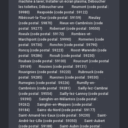
machine à laver; Installer un écran plasma; Déboucher
,
les toilettes; Déboucher une
Reumont (code postal :
,
,
59980)
Rexpoëde (code postal : 59122)
,
Ribécourt-la-Tour (code postal : 59159)
Rieulay
,
(code postal : 59870)
Rieux-en-Cambrésis (code
,
,
postal : 59277)
Robersart (code postal : 59550)
,
Roeulx (code postal : 59172)
Rombies-et-
,
Marchipont (code postal : 59990)
Romeries (code
,
,
postal : 59730)
Ronchin (code postal : 59790)
,
Roncq (code postal : 59223)
Roost-Warendin (code
,
,
postal : 59286)
Rosult (code postal : 59230)
,
Roubaix (code postal : 59100)
Roucourt (code postal
,
,
: 59169)
Rousies (code postal : 59131)
,
Rouvignies (code postal : 59220)
Rubrouck (code
,
,
postal : 59285)
Ruesnes (code postal : 59530)
,
Rumegies (code postal : 59226)
Rumilly-en-
,
Cambrésis (code postal : 59281)
Sailly-lez-Cambrai
,
(code postal : 59554)
Sailly-lez-Lannoy (code postal
,
: 59390)
Sainghin-en-Mélantois (code postal :
,
59262)
Sainghin-en-Weppes (code postal :
,
,
59184)
Sains-du-Nord (code postal : 59177)
,
Saint-Amand-les-Eaux (code postal : 59230)
Saint-
,
André-lez-Lille (code postal : 59350)
Saint-Aubert
,
(code postal : 59188)
Saint-Aubin (code postal :