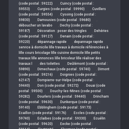
,
(code postal : 59222)
Cuincy (code postal :
,
,
59553)
Curgies (code postal : 59990)
Cuvillers
,
(code postal : 59554)
Cysoing (code postal :
,
,
59830)
Damousies (code postal : 59680)
,
déboucher un lavabo
Dechy (code postal :
,
,
59187)
Décoration : poser des tringles
Dehéries
,
(code postal : 59127)
Denain (code postal :
,
,
59220)
dépannage rapide
depannage rapide
service à domicile lille travaux à domicile référencées à
lille cours bricolage lille cuisine domicile lille petits
travaux lille annonces lille bricoleur lille réaliser des
,
,
travaux l
des toilettes
Deûlémont (code postal :
,
,
59890)
Dimechaux (code postal : 59740)
Dimont
,
(code postal : 59216)
Doignies (code postal :
,
62147)
Dompierre-sur-Helpe (code postal :
,
,
59440)
Don (code postal : 59272)
Douai (code
,
postal : 59500)
Douchy-les-Mines (code postal :
,
,
59282)
Dourlers (code postal : 59440)
Drincham
,
(code postal : 59630)
Dunkerque (code postal :
,
,
59140)
Ebblinghem (code postal : 59173)
,
Ecaillon (code postal : 59176)
Eccles (code postal :
,
,
59740)
Eclaibes (code postal : 59330)
Ecuélin
,
(code postal : 59620)
Eecke (code postal :
,
,