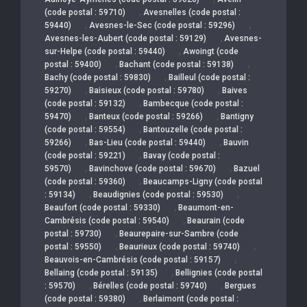
,
(code postal : 59710)
Avesnelles (code postal :
,
,
59440)
Avesnes-le-Sec (code postal : 59296)
,
Avesnes-les-Aubert (code postal : 59129)
Avesnes-
,
sur-Helpe (code postal : 59440)
Awoingt (code
,
,
postal : 59400)
Bachant (code postal : 59138)
,
Bachy (code postal : 59830)
Bailleul (code postal :
,
,
59270)
Baisieux (code postal : 59780)
Baives
,
(code postal : 59132)
Bambecque (code postal :
,
,
59470)
Banteux (code postal : 59266)
Bantigny
,
(code postal : 59554)
Bantouzelle (code postal :
,
,
59266)
Bas-Lieu (code postal : 59440)
Bauvin
,
(code postal : 59221)
Bavay (code postal :
,
,
59570)
Bavinchove (code postal : 59670)
Bazuel
,
(code postal : 59360)
Beaucamps-Ligny (code postal
,
,
: 59134)
Beaudignies (code postal : 59530)
,
Beaufort (code postal : 59330)
Beaumont-en-
,
Cambrésis (code postal : 59540)
Beaurain (code
,
postal : 59730)
Beaurepaire-sur-Sambre (code
,
,
postal : 59550)
Beaurieux (code postal : 59740)
,
Beauvois-en-Cambrésis (code postal : 59157)
,
Bellaing (code postal : 59135)
Bellignies (code postal
,
,
: 59570)
Bérelles (code postal : 59740)
Bergues
,
(code postal : 59380)
Berlaimont (code postal :