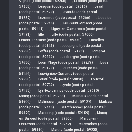
,
Vignes (code postal : 59258)
Lesdain (code postal :
,
,
59258)
Lesquin (code postal : 59810)
Leval
,
(code postal : 59620)
Lewarde (code postal :
,
,
59287)
Lezennes (code postal : 59260)
Liessies
,
(code postal : 59740)
Lieu-Saint-Amand (code
,
postal : 59111)
Ligny-en-Cambrésis (code postal :
,
,
,
59191)
lille
Lille (code postal : 59000)
,
Limont-Fontaine (code postal : 59330)
Linselles
,
(code postal : 59126)
Locquignol (code postal :
,
,
59530)
Loffre (code postal : 59182)
Lompret
,
(code postal : 59840)
Looberghe (code postal :
,
,
59630)
Loon-Plage (code postal : 59279)
Loos
,
(code postal : 59120)
Lourches (code postal :
,
59156)
Louvignies-Quesnoy (code postal :
,
,
59530)
Louvil (code postal : 59830)
Louvroil
,
(code postal : 59720)
Lynde (code postal :
,
,
59173)
Lys-lez-Lannoy (code postal : 59390)
,
Maing (code postal : 59233)
Mairieux (code postal :
,
,
59600)
Malincourt (code postal : 59127)
Marbaix
,
(code postal : 59440)
Marchiennes (code postal :
,
,
59870)
Marcoing (code postal : 59159)
Marcq-
,
en-Baroeul (code postal : 59700)
Marcq-en-
,
Ostrevent (code postal : 59252)
Maresches (code
,
,
postal : 59990)
Maretz (code postal : 59238)