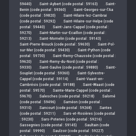
,
,
59440)
Saint-Aybert (code postal : 59163)
Saint-
,
Benin (code postal : 59360)
Saint-Georges-sur-l'Aa
,
(code postal : 59820)
Saint-Hilaire-lez-Cambrai
,
(code postal : 59292)
Saint-Hilaire-sur-Helpe (code
,
postal : 59440)
Saint-Jans-Cappel (code postal :
,
59270)
Saint-Martin-sur-Ecaillon (code postal :
,
,
59213)
Saint-Momelin (code postal : 59143)
,
Saint-Pierre-Brouck (code postal : 59630)
Saint-Pol-
,
sur-Mer (code postal : 59430)
Saint-Python (code
,
postal : 59730)
Saint-Remy-Chaussée (code postal :
,
59620)
Saint-Remy-du-Nord (code postal :
,
,
59330)
Saint-Saulve (code postal : 59880)
Saint-
,
Souplet (code postal : 59360)
Saint-Sylvestre-
,
Cappel (code postal : 59114)
Saint-Vaast-en-
,
Cambrésis (code postal : 59188)
Saint-Waast (code
,
postal : 59570)
Sainte-Marie-Cappel (code postal :
,
,
59670)
Salesches (code postal : 59218)
Salomé
,
(code postal : 59496)
Saméon (code postal :
,
,
59310)
Sancourt (code postal : 59268)
Santes
,
(code postal : 59211)
Sars-et-Rosières (code postal
,
,
: 59230)
Sars-Poteries (code postal : 59216)
,
Sassegnies (code postal : 59145)
Saultain (code
,
,
postal : 59990)
Saulzoir (code postal : 59227)