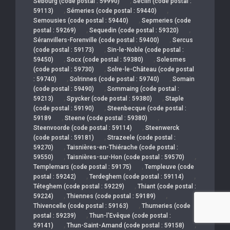
,
Sebourg (code postal : 59990)
Seclin (code postal :
,
,
59113)
Sémeries (code postal : 59440)
,
Semousies (code postal : 59440)
Sepmeries (code
,
,
postal : 59269)
Sequedin (code postal : 59320)
,
Séranvillers-Forenville (code postal : 59400)
Sercus
,
(code postal : 59173)
Sin-le-Noble (code postal :
,
,
59450)
Socx (code postal : 59380)
Solesmes
,
(code postal : 59730)
Solre-le-Château (code postal
,
,
: 59740)
Solrinnes (code postal : 59740)
Somain
,
(code postal : 59490)
Sommaing (code postal :
,
,
59213)
Spycker (code postal : 59380)
Staple
,
(code postal : 59190)
Steenbecque (code postal :
,
,
59189
Steene (code postal : 59380)
,
Steenvoorde (code postal : 59114)
Steenwerck
,
(code postal : 59181)
Strazeele (code postal :
,
59270)
Taisnières-en-Thiérache (code postal :
,
,
59550)
Taisnières-sur-Hon (code postal : 59570)
,
Templemars (code postal : 59175)
Templeuve (code
,
,
postal : 59242)
Terdeghem (code postal : 59114)
,
Téteghem (code postal : 59229)
Thiant (code postal :
,
,
59224)
Thiennes (code postal : 59189)
,
Thivencelle (code postal : 59163)
Thumeries (code
,
postal : 59239)
Thun-l'Evêque (code postal :
,
,
59141)
Thun-Saint-Amand (code postal : 59158)