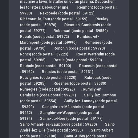
machine à laver; Installer un écran plasma; Déboucher
,
les toilettes; Déboucher une
Reumont (code postal :
,
,
59980)
Rexpoëde (code postal : 59122)
,
Ribécourt-la-Tour (code postal : 59159)
Rieulay
,
(code postal : 59870)
Rieux-en-Cambrésis (code
,
,
postal : 59277)
Robersart (code postal : 59550)
,
Roeulx (code postal : 59172)
Rombies-et-
,
Marchipont (code postal : 59990)
Romeries (code
,
,
postal : 59730)
Ronchin (code postal : 59790)
,
Roncq (code postal : 59223)
Roost-Warendin (code
,
,
postal : 59286)
Rosult (code postal : 59230)
,
Roubaix (code postal : 59100)
Roucourt (code postal
,
,
: 59169)
Rousies (code postal : 59131)
,
Rouvignies (code postal : 59220)
Rubrouck (code
,
,
postal : 59285)
Ruesnes (code postal : 59530)
,
Rumegies (code postal : 59226)
Rumilly-en-
,
Cambrésis (code postal : 59281)
Sailly-lez-Cambrai
,
(code postal : 59554)
Sailly-lez-Lannoy (code postal
,
: 59390)
Sainghin-en-Mélantois (code postal :
,
59262)
Sainghin-en-Weppes (code postal :
,
,
59184)
Sains-du-Nord (code postal : 59177)
,
Saint-Amand-les-Eaux (code postal : 59230)
Saint-
,
André-lez-Lille (code postal : 59350)
Saint-Aubert
,
(code postal : 59188)
Saint-Aubin (code postal :