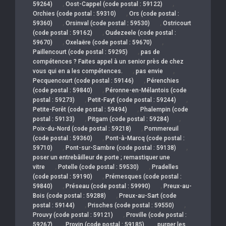
,
,
59264)
Oost-Cappel (code postal : 59122)
,
Orchies (code postal : 59310)
Ors (code postal :
,
,
59360)
Orsinval (code postal : 59530)
Ostricourt
,
(code postal : 59162)
Oudezeele (code postal :
,
,
59670)
Oxelaëre (code postal : 59670)
,
Paillencourt (code postal : 59295)
pas de
compétences ? Faites appel à un senior près de chez
,
,
vous qui en a les compétences.
pas envie
,
Pecquencourt (code postal : 59146)
Pérenchies
,
(code postal : 59840)
Péronne-en-Mélantois (code
,
,
postal : 59273)
Petit-Fayt (code postal : 59244)
,
Petite-Forêt (code postal : 59494)
Phalempin (code
,
,
postal : 59133)
Pitgam (code postal : 59284)
,
Poix-du-Nord (code postal : 59218)
Pommereuil
,
(code postal : 59360)
Pont-à-Marcq (code postal :
,
,
59710)
Pont-sur-Sambre (code postal : 59138)
poser un entrebâilleur de porte ; remastiquer une
,
,
vitre
Potelle (code postal : 59530)
Pradelles
,
(code postal : 59190)
Prémesques (code postal :
,
,
59840)
Préseau (code postal : 59990)
Preux-au-
,
Bois (code postal : 59288)
Preux-au-Sart (code
,
,
postal : 59144)
Prisches (code postal : 59550)
,
Prouvy (code postal : 59121)
Proville (code postal :
,
,
59267)
Provin (code postal : 59185)
purger les