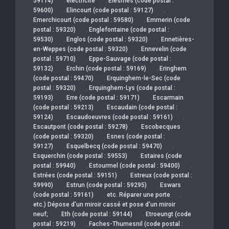
59114)
électricité
Elesmes (code postal :
,
,
59600)
Elincourt (code postal : 59127)
,
Emerchicourt (code postal : 59580)
Emmerin (code
,
postal : 59320)
Englefontaine (code postal :
,
,
59530)
Englos (code postal : 59320)
Ennetières-
,
en-Weppes (code postal : 59320)
Ennevelin (code
,
postal : 59710)
Eppe-Sauvage (code postal :
,
,
59132)
Erchin (code postal : 59169)
Eringhem
,
(code postal : 59470)
Erquinghem-le-Sec (code
,
postal : 59320)
Erquinghem-Lys (code postal :
,
,
59193)
Erre (code postal : 59171)
Escarmain
,
(code postal : 59213)
Escaudain (code postal :
,
,
59124)
Escaudoeuvres (code postal : 59161)
,
Escautpont (code postal : 59278)
Escobecques
,
(code postal : 59320)
Esnes (code postal :
,
,
59127)
Esquelbecq (code postal : 59470)
,
Esquerchin (code postal : 59553)
Estaires (code
,
,
postal : 59940)
Estourmel (code postal : 59400)
,
Estrées (code postal : 59151)
Estreux (code postal :
,
,
59990)
Estrun (code postal : 59295)
Eswars
,
,
(code postal : 59161)
etc. Réparer une porte
etc.) Dépose d'un miroir cassé et pose d'un miroir
,
,
neuf;
Eth (code postal : 59144)
Etroeungt (code
,
postal : 59219)
Faches-Thumesnil (code postal :