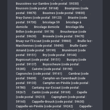
,
Boussières-sur-Sambre (code postal : 59330)
,
Boussois (code postal : 59168)
Bouvignies (code
,
,
postal : 59870)
Bouvines (code postal : 59830)
,
Bray-Dunes (code postal : 59123)
Briastre (code
,
,
postal : 59730)
bricolage 59
bricolage à
,
,
,
domicile
Bricolage domicile
Bricolage lille
,
Brillon (code postal : 59178)
Brouckerque (code
,
,
postal : 59630)
Broxeele (code postal : 59470)
,
Bruay-sur-l'Escaut (code postal : 59860)
Bruille-lez-
,
Marchiennes (code postal : 59490)
Bruille-Saint-
,
Amand (code postal : 59199)
Brunémont (code
,
,
postal : 59151)
Bry (code postal : 59144)
,
Bugnicourt (code postal : 59151)
Busigny (code
,
postal : 59137)
Buysscheure (code postal :
,
,
59285)
Caëstre (code postal : 59190)
,
Cagnoncles (code postal : 59161)
Cambrai (code
,
postal : 59400)
Camphin-en-Carembault (code
,
postal : 59133)
Camphin-en-Pévèle (code postal :
,
59780)
Cantaing-sur-Escaut (code postal :
,
,
59267)
Cantin (code postal : 59169)
Capelle
,
(code postal : 59213)
Capinghem (code postal :
,
,
59160)
Cappelle-Brouck (code postal : 59630)
,
Cappelle-en-Pévèle (code postal : 59242)
Cappelle-