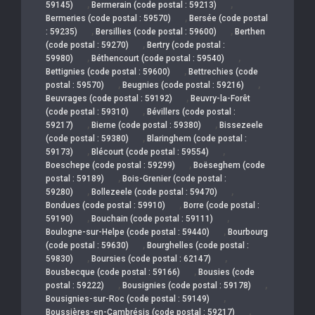
,
,
59145)
Bermerain (code postal : 59213)
,
Bermeries (code postal : 59570)
Bersée (code postal
,
,
: 59235)
Bersillies (code postal : 59600)
Berthen
,
(code postal : 59270)
Bertry (code postal :
,
,
59980)
Béthencourt (code postal : 59540)
,
Bettignies (code postal : 59600)
Bettrechies (code
,
,
postal : 59570)
Beugnies (code postal : 59216)
,
Beuvrages (code postal : 59192)
Beuvry-la-Forêt
,
(code postal : 59310)
Bévillers (code postal :
,
,
59217)
Bierne (code postal : 59380)
Bissezeele
,
(code postal : 59380)
Blaringhem (code postal :
,
,
59173)
Blécourt (code postal : 59554)
,
Boeschepe (code postal : 59299)
Boëseghem (code
,
postal : 59189)
Bois-Grenier (code postal :
,
,
59280)
Bollezeele (code postal : 59470)
,
Bondues (code postal : 59910)
Borre (code postal :
,
,
59190)
Bouchain (code postal : 59111)
,
Boulogne-sur-Helpe (code postal : 59440)
Bourbourg
,
(code postal : 59630)
Bourghelles (code postal :
,
,
59830)
Boursies (code postal : 62147)
,
Bousbecque (code postal : 59166)
Bousies (code
,
,
postal : 59222)
Bousignies (code postal : 59178)
,
Bousignies-sur-Roc (code postal : 59149)
,
Boussières-en-Cambrésis (code postal : 59217)