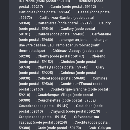
,
la-Grande (code postal : 59180)
Carnières (code
,
,
postal : 59217)
Carnin (code postal : 59112)
,
Cartignies (code postal : 59244)
Cassel (code postal
,
: 59670)
Catillon-sur-Sambre (code postal :
,
,
59360)
Cattenières (code postal : 59217)
Caudry
,
(code postal : 59540)
Caullery (code postal :
,
,
59191)
Cauroir (code postal : 59400)
Cerfontaine
,
,
(code postal : 59680)
changer un joint
changer
une vitre cassée. Eau : remplacer un robinet (sauf
,
thermostatique)
Château-l'Abbaye (code postal :
,
,
59230)
Chemy (code postal : 59147)
Chéreng
,
(code postal : 59152)
Choisies (code postal :
,
,
59740)
Clairfayts (code postal : 59740)
Clary
,
(code postal : 59225)
Cobrieux (code postal :
,
,
59830)
Colleret (code postal : 59680)
Comines
,
(code postal : 59560)
Condé-sur-l'Escaut (code
,
postal : 59163)
Coudekerque-Branche (code postal :
,
59210)
Coudekerque-Village (code postal :
,
,
59380)
Courchelettes (code postal : 59552)
,
Cousolre (code postal : 59149)
Coutiches (code
,
,
postal : 59310)
Craywick (code postal : 59279)
,
Crespin (code postal : 59154)
Crèvecoeur-sur-
,
l'Escaut (code postal : 59258)
Crochte (code postal :
,
,
59380)
Croix (code postal : 59170)
Croix-Caluyau