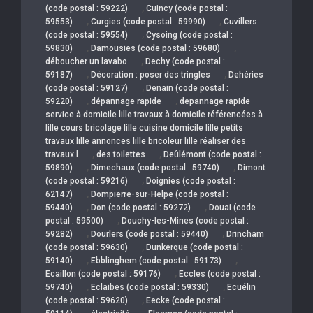
,
(code postal : 59222)
Cuincy (code postal :
,
,
59553)
Curgies (code postal : 59990)
Cuvillers
,
(code postal : 59554)
Cysoing (code postal :
,
,
59830)
Damousies (code postal : 59680)
,
déboucher un lavabo
Dechy (code postal :
,
,
59187)
Décoration : poser des tringles
Dehéries
,
(code postal : 59127)
Denain (code postal :
,
,
59220)
dépannage rapide
depannage rapide
service à domicile lille travaux à domicile référencées à
lille cours bricolage lille cuisine domicile lille petits
travaux lille annonces lille bricoleur lille réaliser des
,
,
travaux l
des toilettes
Deûlémont (code postal :
,
,
59890)
Dimechaux (code postal : 59740)
Dimont
,
(code postal : 59216)
Doignies (code postal :
,
62147)
Dompierre-sur-Helpe (code postal :
,
,
59440)
Don (code postal : 59272)
Douai (code
,
postal : 59500)
Douchy-les-Mines (code postal :
,
,
59282)
Dourlers (code postal : 59440)
Drincham
,
(code postal : 59630)
Dunkerque (code postal :
,
,
59140)
Ebblinghem (code postal : 59173)
,
Ecaillon (code postal : 59176)
Eccles (code postal :
,
,
59740)
Eclaibes (code postal : 59330)
Ecuélin
,
(code postal : 59620)
Eecke (code postal :
,
,