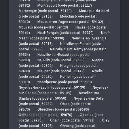
,
,
59182)
Montrécourt (code postal : 59227)
,
Morbecque (code postal : 59190)
Mortagne-du-Nord
,
(code postal : 59158)
Mouchin (code postal :
,
,
59310)
Moustier-en-Fagne (code postal : 59132)
,
Mouvaux (code postal : 59420)
Naves (code postal :
,
,
59161)
Neuf-Berquin (code postal : 59940)
Neuf-
,
Mesnil (code postal : 59330)
Neuville-en-Avesnois
,
(code postal : 59218)
Neuville-en-Ferrain (code
,
postal : 59960)
Neuville-Saint-Rémy (code postal :
,
59554)
Neuville-sur-Escaut (code postal :
,
,
59293)
Neuvilly (code postal : 59360)
Nieppe
,
(code postal : 59850)
Niergnies (code postal :
,
,
59400)
Nieurlet (code postal : 59143)
Nivelle
,
(code postal : 59230)
Nomain (code postal :
,
,
59310)
Noordpeene (code postal : 59670)
,
Noyelles-lès-Seclin (code postal : 59139)
Noyelles-
,
sur-Escaut (code postal : 59159)
Noyelles-sur-
,
Sambre (code postal : 59550)
Noyelles-sur-Selle
,
(code postal : 59282)
Obies (code postal :
,
,
59570)
Obrechies (code postal : 59680)
,
Ochtezeele (code postal : 59670)
Odomez (code
,
,
postal : 59970)
Ohain (code postal : 59132)
Oisy
,
(code postal : 59195)
Onnaing (code postal :