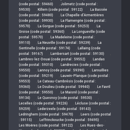
,
(code postal : 59460)
Jolimetz (code postal :
,
,
59530)
Killem (code postal : 59122)
La Bassée
,
(code postal : 59480)
La Chapelle-d'Armentières
,
(code postal : 59930)
La Flamengrie (code postal :
,
,
59570)
La Gorgue (code postal : 59253)
La
,
Groise (code postal : 59360)
La Longueville (code
,
postal : 59570)
La Madeleine (code postal :
,
,
59110)
La Neuville (code postal : 59239)
La
,
Sentinelle (code postal : 59174)
Lallaing (code
,
,
postal : 59167)
Lambersart (code postal : 59130)
,
Lambres-lez-Douai (code postal : 59552)
Landas
,
(code postal : 59310)
Landrecies (code postal :
,
,
59550)
Lannoy (code postal : 59390)
Larouillies
,
(code postal : 59219)
Lauwin-Planque (code postal :
,
59553)
Le Cateau-Cambrésis (code postal :
,
,
59360)
Le Doulieu (code postal : 59940)
Le Favril
,
(code postal : 59550)
Le Maisnil (code postal :
,
,
59134)
Le Quesnoy (code postal : 59530)
,
Lecelles (code postal : 59226)
Lécluse (code postal :
,
,
59259)
Lederzeele (code postal : 59143)
,
Ledringhem (code postal : 59470)
Leers (code postal
,
,
: 59115)
Leffrinckoucke (code postal : 59495)
,
Les Moëres (code postal : 59122)
Les Rues-des-