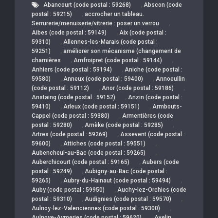
,
Abancourt (code postal : 59268)
Abscon (code
,
postal : 59215)
accrocher un tableau.
,
Serrurerie/menuiserie/vitrerie : poser un verrou
,
Aibes (code postal : 59149)
Aix (code postal :
,
59310)
Allennes-les-Marais (code postal :
,
59251)
améliorer son mécanisme (changement de
,
,
charnières
Amfroipret (code postal : 59144)
,
Anhiers (code postal : 59194)
Aniche (code postal :
,
,
59580)
Anneux (code postal : 59400)
Annoeullin
,
,
(code postal : 59112)
Anor (code postal : 59186)
,
Anstaing (code postal : 59152)
Anzin (code postal :
,
,
59410)
Arleux (code postal : 59151)
Armbouts-
,
Cappel (code postal : 59380)
Armentières (code
,
,
postal : 59280)
Arnèke (code postal : 59285)
,
Artres (code postal : 59269)
Assevent (code postal :
,
,
59600)
Attiches (code postal : 59551)
,
Aubencheul-au-Bac (code postal : 59265)
,
Auberchicourt (code postal : 59165)
Aubers (code
,
postal : 59249)
Aubigny-au-Bac (code postal :
,
,
59265)
Aubry-du-Hainaut (code postal : 59494)
,
Auby (code postal : 59950)
Auchy-lez-Orchies (code
,
,
postal : 59310)
Audignies (code postal : 59570)
,
Aulnoy-lez-Valenciennes (code postal : 59300)
,
Aulnoye-Aymeries (code postal : 59620)
Avelin