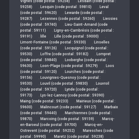
,
Vignes (code postal : 59258)
Lesdain (code postal :
,
,
59258)
Lesquin (code postal : 59810)
Leval
,
(code postal : 59620)
Lewarde (code postal :
,
,
59287)
Lezennes (code postal : 59260)
Liessies
,
(code postal : 59740)
Lieu-Saint-Amand (code
,
postal : 59111)
Ligny-en-Cambrésis (code postal :
,
,
,
59191)
lille
Lille (code postal : 59000)
,
Limont-Fontaine (code postal : 59330)
Linselles
,
(code postal : 59126)
Locquignol (code postal :
,
,
59530)
Loffre (code postal : 59182)
Lompret
,
(code postal : 59840)
Looberghe (code postal :
,
,
59630)
Loon-Plage (code postal : 59279)
Loos
,
(code postal : 59120)
Lourches (code postal :
,
59156)
Louvignies-Quesnoy (code postal :
,
,
59530)
Louvil (code postal : 59830)
Louvroil
,
(code postal : 59720)
Lynde (code postal :
,
,
59173)
Lys-lez-Lannoy (code postal : 59390)
,
Maing (code postal : 59233)
Mairieux (code postal :
,
,
59600)
Malincourt (code postal : 59127)
Marbaix
,
(code postal : 59440)
Marchiennes (code postal :
,
,
59870)
Marcoing (code postal : 59159)
Marcq-
,
en-Baroeul (code postal : 59700)
Marcq-en-
,
Ostrevent (code postal : 59252)
Maresches (code
,
,
postal : 59990)
Maretz (code postal : 59238)