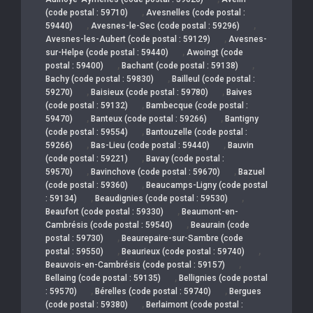
,
(code postal : 59710)
Avesnelles (code postal :
,
,
59440)
Avesnes-le-Sec (code postal : 59296)
,
Avesnes-les-Aubert (code postal : 59129)
Avesnes-
,
sur-Helpe (code postal : 59440)
Awoingt (code
,
,
postal : 59400)
Bachant (code postal : 59138)
,
Bachy (code postal : 59830)
Bailleul (code postal :
,
,
59270)
Baisieux (code postal : 59780)
Baives
,
(code postal : 59132)
Bambecque (code postal :
,
,
59470)
Banteux (code postal : 59266)
Bantigny
,
(code postal : 59554)
Bantouzelle (code postal :
,
,
59266)
Bas-Lieu (code postal : 59440)
Bauvin
,
(code postal : 59221)
Bavay (code postal :
,
,
59570)
Bavinchove (code postal : 59670)
Bazuel
,
(code postal : 59360)
Beaucamps-Ligny (code postal
,
,
: 59134)
Beaudignies (code postal : 59530)
,
Beaufort (code postal : 59330)
Beaumont-en-
,
Cambrésis (code postal : 59540)
Beaurain (code
,
postal : 59730)
Beaurepaire-sur-Sambre (code
,
,
postal : 59550)
Beaurieux (code postal : 59740)
,
Beauvois-en-Cambrésis (code postal : 59157)
,
Bellaing (code postal : 59135)
Bellignies (code postal
,
,
: 59570)
Bérelles (code postal : 59740)
Bergues
,
(code postal : 59380)
Berlaimont (code postal :