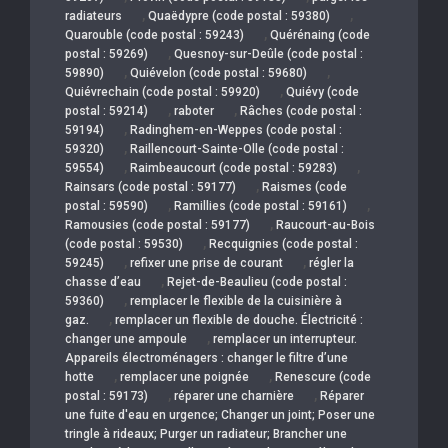
,
,
radiateurs
Quaëdypre (code postal : 59380)
,
Quarouble (code postal : 59243)
Quérénaing (code
,
postal : 59269)
Quesnoy-sur-Deûle (code postal :
,
,
59890)
Quiévelon (code postal : 59680)
,
Quiévrechain (code postal : 59920)
Quiévy (code
,
,
postal : 59214)
raboter
Râches (code postal :
,
59194)
Radinghem-en-Weppes (code postal :
,
59320)
Raillencourt-Sainte-Olle (code postal :
,
,
59554)
Raimbeaucourt (code postal : 59283)
,
Rainsars (code postal : 59177)
Raismes (code
,
,
postal : 59590)
Ramillies (code postal : 59161)
,
Ramousies (code postal : 59177)
Raucourt-au-Bois
,
(code postal : 59530)
Recquignies (code postal :
,
,
59245)
refixer une prise de courant
régler la
,
chasse d’eau
Rejet-de-Beaulieu (code postal :
,
59360)
remplacer le flexible de la cuisinière à
,
gaz.
remplacer un flexible de douche. Électricité :
,
changer une ampoule
remplacer un interrupteur.
Appareils électroménagers : changer le filtre d’une
,
,
hotte
remplacer une poignée
Renescure (code
,
,
postal : 59173)
réparer une charnière
Réparer
une fuite d'eau en urgence; Changer un joint; Poser une
tringle à rideaux; Purger un radiateur; Brancher une