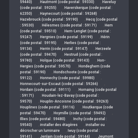
,
,
59440)
Hautmont (code postal : 59330)
Haveluy
,
(code postal : 59255)
Haverskerque (code postal :
,
,
62350)
Haynecourt (code postal : 59268)
,
Hazebrouck (code postal : 59190)
Hecq (code postal
,
,
: 59530)
Hélesmes (code postal : 59171)
Hem
,
(code postal : 59510)
Hem-Lenglet (code postal :
,
,
59247)
Hergnies (code postal : 59199)
Hérin
,
(code postal : 59195)
Herlies (code postal :
,
,
59134)
Herrin (code postal : 59147)
Herzeele
,
(code postal : 59470)
Hestrud (code postal :
,
,
59740)
Holque (code postal : 59143)
Hon-
,
Hergies (code postal : 59570)
Hondeghem (code
,
postal : 59190)
Hondschoote (code postal :
,
,
59122)
Honnechy (code postal : 59980)
,
Honnecourt-sur-Escaut (code postal : 59266)
,
Hordain (code postal : 59111)
Hornaing (code postal
,
: 59171)
Houdain-lez-Bavay (code postal :
,
59570)
Houplin-Ancoisne (code postal : 59263)
,
Houplines (code postal : 59116)
Houtkerque (code
,
,
postal : 59470)
Hoymille (code postal : 59492)
,
Illies (code postal : 59480)
Inchy (code postal :
,
,
59540)
installer des étagères
installer ou
,
décrocher un luminaire
Iwuy (code postal :
,
,
59141)
Jenlain (code postal : 59144)
Jeumont