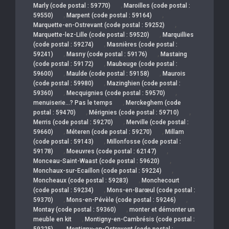
,
Marly (code postal : 59770)
Maroilles (code postal :
,
,
59550)
Marpent (code postal : 59164)
,
Marquette-en-Ostrevant (code postal : 59252)
,
Marquette-lez-Lille (code postal : 59520)
Marquillies
,
(code postal : 59274)
Masnières (code postal :
,
,
59241)
Masny (code postal : 59176)
Mastaing
,
(code postal : 59172)
Maubeuge (code postal :
,
,
59600)
Maulde (code postal : 59158)
Maurois
,
(code postal : 59980)
Mazinghien (code postal :
,
,
59360)
Mecquignies (code postal : 59570)
,
menuiserie…? Pas le temps
Merckeghem (code
,
,
postal : 59470)
Mérignies (code postal : 59710)
,
Merris (code postal : 59270)
Merville (code postal :
,
,
59660)
Méteren (code postal : 59270)
Millam
,
(code postal : 59143)
Millonfosse (code postal :
,
,
59178)
Moeuvres (code postal : 62147)
,
Monceau-Saint-Waast (code postal : 59620)
,
Monchaux-sur-Ecaillon (code postal : 59224)
,
Moncheaux (code postal : 59283)
Monchecourt
,
(code postal : 59234)
Mons-en-Barœul (code postal :
,
,
59370)
Mons-en-Pévèle (code postal : 59246)
,
Montay (code postal : 59360)
monter et démonter un
,
meuble en kit
Montigny-en-Cambrésis (code postal :
,
59225)
Montigny-en-Ostrevent (code postal :