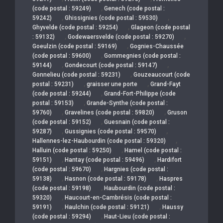
,
(code postal : 59249)
Genech (code postal :
,
,
59242)
Ghissignies (code postal : 59530)
,
Ghyvelde (code postal : 59254)
Glageon (code postal
,
,
: 59132)
Godewaersvelde (code postal : 59270)
,
Goeulzin (code postal : 59169)
Gognies-Chaussée
,
(code postal : 59600)
Gommegnies (code postal :
,
,
59144)
Gondecourt (code postal : 59147)
,
Gonnelieu (code postal : 59231)
Gouzeaucourt (code
,
,
postal : 59231)
graisser une porte
Grand-Fayt
,
(code postal : 59244)
Grand-Fort-Philippe (code
,
postal : 59153)
Grande-Synthe (code postal :
,
,
59760)
Gravelines (code postal : 59820)
Gruson
,
(code postal : 59152)
Guesnain (code postal :
,
,
59287)
Gussignies (code postal : 59570)
,
Hallennes-lez-Haubourdin (code postal : 59320)
,
Halluin (code postal : 59250)
Hamel (code postal :
,
,
59151)
Hantay (code postal : 59496)
Hardifort
,
(code postal : 59670)
Hargnies (code postal :
,
,
59138)
Hasnon (code postal : 59178)
Haspres
,
(code postal : 59198)
Haubourdin (code postal :
,
59320)
Haucourt-en-Cambrésis (code postal :
,
,
59191)
Haulchin (code postal : 59121)
Haussy
,
(code postal : 59294)
Haut-Lieu (code postal :