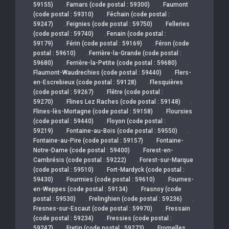
,
,
59155)
Famars (code postal : 59300)
Faumont
,
(code postal : 59310)
Féchain (code postal :
,
,
59247)
Feignies (code postal : 59750)
Felleries
,
(code postal : 59740)
Fenain (code postal :
,
,
59179)
Férin (code postal : 59169)
Féron (code
,
postal : 59610)
Ferrière-la-Grande (code postal :
,
,
59680)
Ferrière-la-Petite (code postal : 59680)
,
Flaumont-Waudrechies (code postal : 59440)
Flers-
,
en-Escrebieux (code postal : 59128)
Flesquières
,
(code postal : 59267)
Flêtre (code postal :
,
,
59270)
Flines Lez Raches (code postal : 59148)
,
Flines-lès-Mortagne (code postal : 59158)
Floursies
,
(code postal : 59440)
Floyon (code postal :
,
,
59219)
Fontaine-au-Bois (code postal : 59550)
,
Fontaine-au-Pire (code postal : 59157)
Fontaine-
,
Notre-Dame (code postal : 59400)
Forest-en-
,
Cambrésis (code postal : 59222)
Forest-sur-Marque
,
(code postal : 59510)
Fort-Mardyck (code postal :
,
,
59430)
Fourmies (code postal : 59610)
Fournes-
,
en-Weppes (code postal : 59134)
Frasnoy (code
,
,
postal : 59530)
Frelinghien (code postal : 59236)
,
Fresnes-sur-Escaut (code postal : 59970)
Fressain
,
(code postal : 59234)
Fressies (code postal :
,
,
59247)
Fretin (code postal : 59273)
Fromelles