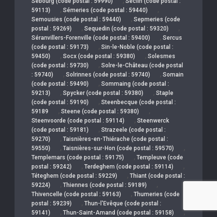
,
Sebourg (code postal : 59990)
Seclin (code postal :
,
,
59113)
Sémeries (code postal : 59440)
,
Semousies (code postal : 59440)
Sepmeries (code
,
,
postal : 59269)
Sequedin (code postal : 59320)
,
Séranvillers-Forenville (code postal : 59400)
Sercus
,
(code postal : 59173)
Sin-le-Noble (code postal :
,
,
59450)
Socx (code postal : 59380)
Solesmes
,
(code postal : 59730)
Solre-le-Château (code postal
,
,
: 59740)
Solrinnes (code postal : 59740)
Somain
,
(code postal : 59490)
Sommaing (code postal :
,
,
59213)
Spycker (code postal : 59380)
Staple
,
(code postal : 59190)
Steenbecque (code postal :
,
,
59189
Steene (code postal : 59380)
,
Steenvoorde (code postal : 59114)
Steenwerck
,
(code postal : 59181)
Strazeele (code postal :
,
59270)
Taisnières-en-Thiérache (code postal :
,
,
59550)
Taisnières-sur-Hon (code postal : 59570)
,
Templemars (code postal : 59175)
Templeuve (code
,
,
postal : 59242)
Terdeghem (code postal : 59114)
,
Téteghem (code postal : 59229)
Thiant (code postal :
,
,
59224)
Thiennes (code postal : 59189)
,
Thivencelle (code postal : 59163)
Thumeries (code
,
postal : 59239)
Thun-l'Evêque (code postal :
,
,
59141)
Thun-Saint-Amand (code postal : 59158)