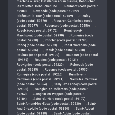
machine à laver; Installer un écran plasma; Déboucher
,
les toilettes; Déboucher une
Reumont (code postal :
,
,
59980)
Rexpoëde (code postal : 59122)
,
Ribécourt-la-Tour (code postal : 59159)
Rieulay
,
(code postal : 59870)
Rieux-en-Cambrésis (code
,
,
postal : 59277)
Robersart (code postal : 59550)
,
Roeulx (code postal : 59172)
Rombies-et-
,
Marchipont (code postal : 59990)
Romeries (code
,
,
postal : 59730)
Ronchin (code postal : 59790)
,
Roncq (code postal : 59223)
Roost-Warendin (code
,
,
postal : 59286)
Rosult (code postal : 59230)
,
Roubaix (code postal : 59100)
Roucourt (code postal
,
,
: 59169)
Rousies (code postal : 59131)
,
Rouvignies (code postal : 59220)
Rubrouck (code
,
,
postal : 59285)
Ruesnes (code postal : 59530)
,
Rumegies (code postal : 59226)
Rumilly-en-
,
Cambrésis (code postal : 59281)
Sailly-lez-Cambrai
,
(code postal : 59554)
Sailly-lez-Lannoy (code postal
,
: 59390)
Sainghin-en-Mélantois (code postal :
,
59262)
Sainghin-en-Weppes (code postal :
,
,
59184)
Sains-du-Nord (code postal : 59177)
,
Saint-Amand-les-Eaux (code postal : 59230)
Saint-
,
André-lez-Lille (code postal : 59350)
Saint-Aubert
,
(code postal : 59188)
Saint-Aubin (code postal :