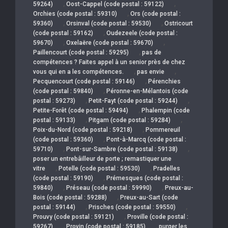
,
,
59264)
Oost-Cappel (code postal : 59122)
,
Orchies (code postal : 59310)
Ors (code postal :
,
,
59360)
Orsinval (code postal : 59530)
Ostricourt
,
(code postal : 59162)
Oudezeele (code postal :
,
,
59670)
Oxelaëre (code postal : 59670)
,
Paillencourt (code postal : 59295)
pas de
compétences ? Faites appel à un senior près de chez
,
,
vous qui en a les compétences.
pas envie
,
Pecquencourt (code postal : 59146)
Pérenchies
,
(code postal : 59840)
Péronne-en-Mélantois (code
,
,
postal : 59273)
Petit-Fayt (code postal : 59244)
,
Petite-Forêt (code postal : 59494)
Phalempin (code
,
,
postal : 59133)
Pitgam (code postal : 59284)
,
Poix-du-Nord (code postal : 59218)
Pommereuil
,
(code postal : 59360)
Pont-à-Marcq (code postal :
,
,
59710)
Pont-sur-Sambre (code postal : 59138)
poser un entrebâilleur de porte ; remastiquer une
,
,
vitre
Potelle (code postal : 59530)
Pradelles
,
(code postal : 59190)
Prémesques (code postal :
,
,
59840)
Préseau (code postal : 59990)
Preux-au-
,
Bois (code postal : 59288)
Preux-au-Sart (code
,
,
postal : 59144)
Prisches (code postal : 59550)
,
Prouvy (code postal : 59121)
Proville (code postal :
,
,
59267)
Provin (code postal : 59185)
purger les