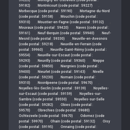
,
,
59182)
Montrécourt (code postal : 59227)
,
Morbecque (code postal : 59190)
Mortagne-du-Nord
,
(code postal : 59158)
Mouchin (code postal :
,
,
59310)
Moustier-en-Fagne (code postal : 59132)
,
Mouvaux (code postal : 59420)
Naves (code postal :
,
,
59161)
Neuf-Berquin (code postal : 59940)
Neuf-
,
Mesnil (code postal : 59330)
Neuville-en-Avesnois
,
(code postal : 59218)
Neuville-en-Ferrain (code
,
postal : 59960)
Neuville-Saint-Rémy (code postal :
,
59554)
Neuville-sur-Escaut (code postal :
,
,
59293)
Neuvilly (code postal : 59360)
Nieppe
,
(code postal : 59850)
Niergnies (code postal :
,
,
59400)
Nieurlet (code postal : 59143)
Nivelle
,
(code postal : 59230)
Nomain (code postal :
,
,
59310)
Noordpeene (code postal : 59670)
,
Noyelles-lès-Seclin (code postal : 59139)
Noyelles-
,
sur-Escaut (code postal : 59159)
Noyelles-sur-
,
Sambre (code postal : 59550)
Noyelles-sur-Selle
,
(code postal : 59282)
Obies (code postal :
,
,
59570)
Obrechies (code postal : 59680)
,
Ochtezeele (code postal : 59670)
Odomez (code
,
,
postal : 59970)
Ohain (code postal : 59132)
Oisy
,
(code postal : 59195)
Onnaing (code postal :