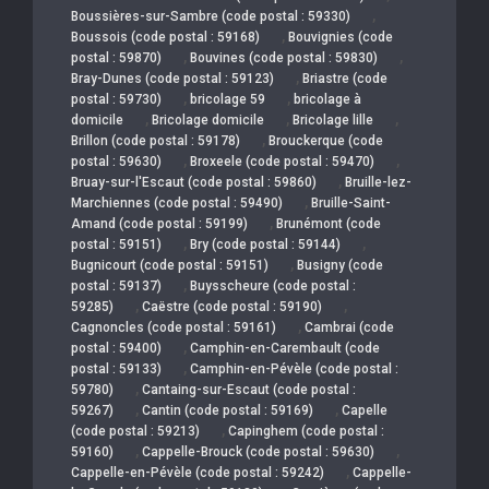
,
Boussières-sur-Sambre (code postal : 59330)
,
Boussois (code postal : 59168)
Bouvignies (code
,
,
postal : 59870)
Bouvines (code postal : 59830)
,
Bray-Dunes (code postal : 59123)
Briastre (code
,
,
postal : 59730)
bricolage 59
bricolage à
,
,
,
domicile
Bricolage domicile
Bricolage lille
,
Brillon (code postal : 59178)
Brouckerque (code
,
,
postal : 59630)
Broxeele (code postal : 59470)
,
Bruay-sur-l'Escaut (code postal : 59860)
Bruille-lez-
,
Marchiennes (code postal : 59490)
Bruille-Saint-
,
Amand (code postal : 59199)
Brunémont (code
,
,
postal : 59151)
Bry (code postal : 59144)
,
Bugnicourt (code postal : 59151)
Busigny (code
,
postal : 59137)
Buysscheure (code postal :
,
,
59285)
Caëstre (code postal : 59190)
,
Cagnoncles (code postal : 59161)
Cambrai (code
,
postal : 59400)
Camphin-en-Carembault (code
,
postal : 59133)
Camphin-en-Pévèle (code postal :
,
59780)
Cantaing-sur-Escaut (code postal :
,
,
59267)
Cantin (code postal : 59169)
Capelle
,
(code postal : 59213)
Capinghem (code postal :
,
,
59160)
Cappelle-Brouck (code postal : 59630)
,
Cappelle-en-Pévèle (code postal : 59242)
Cappelle-