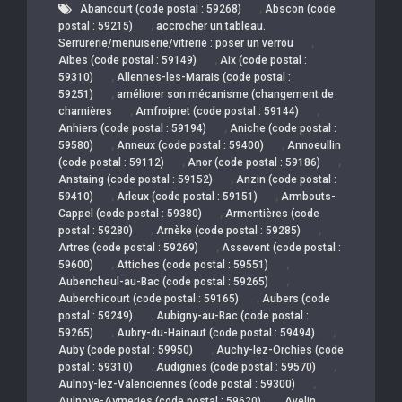
,
Abancourt (code postal : 59268)
Abscon (code
,
postal : 59215)
accrocher un tableau.
,
Serrurerie/menuiserie/vitrerie : poser un verrou
,
Aibes (code postal : 59149)
Aix (code postal :
,
59310)
Allennes-les-Marais (code postal :
,
59251)
améliorer son mécanisme (changement de
,
,
charnières
Amfroipret (code postal : 59144)
,
Anhiers (code postal : 59194)
Aniche (code postal :
,
,
59580)
Anneux (code postal : 59400)
Annoeullin
,
,
(code postal : 59112)
Anor (code postal : 59186)
,
Anstaing (code postal : 59152)
Anzin (code postal :
,
,
59410)
Arleux (code postal : 59151)
Armbouts-
,
Cappel (code postal : 59380)
Armentières (code
,
,
postal : 59280)
Arnèke (code postal : 59285)
,
Artres (code postal : 59269)
Assevent (code postal :
,
,
59600)
Attiches (code postal : 59551)
,
Aubencheul-au-Bac (code postal : 59265)
,
Auberchicourt (code postal : 59165)
Aubers (code
,
postal : 59249)
Aubigny-au-Bac (code postal :
,
,
59265)
Aubry-du-Hainaut (code postal : 59494)
,
Auby (code postal : 59950)
Auchy-lez-Orchies (code
,
,
postal : 59310)
Audignies (code postal : 59570)
,
Aulnoy-lez-Valenciennes (code postal : 59300)
,
Aulnoye-Aymeries (code postal : 59620)
Avelin