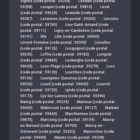
,
Vignes (code postal : 59258)
Lesdain (code postal :
,
,
59258)
Lesquin (code postal : 59810)
Leval
,
(code postal : 59620)
Lewarde (code postal :
,
,
59287)
Lezennes (code postal : 59260)
Liessies
,
(code postal : 59740)
Lieu-Saint-Amand (code
,
postal : 59111)
Ligny-en-Cambrésis (code postal :
,
,
,
59191)
lille
Lille (code postal : 59000)
,
Limont-Fontaine (code postal : 59330)
Linselles
,
(code postal : 59126)
Locquignol (code postal :
,
,
59530)
Loffre (code postal : 59182)
Lompret
,
(code postal : 59840)
Looberghe (code postal :
,
,
59630)
Loon-Plage (code postal : 59279)
Loos
,
(code postal : 59120)
Lourches (code postal :
,
59156)
Louvignies-Quesnoy (code postal :
,
,
59530)
Louvil (code postal : 59830)
Louvroil
,
(code postal : 59720)
Lynde (code postal :
,
,
59173)
Lys-lez-Lannoy (code postal : 59390)
,
Maing (code postal : 59233)
Mairieux (code postal :
,
,
59600)
Malincourt (code postal : 59127)
Marbaix
,
(code postal : 59440)
Marchiennes (code postal :
,
,
59870)
Marcoing (code postal : 59159)
Marcq-
,
en-Baroeul (code postal : 59700)
Marcq-en-
,
Ostrevent (code postal : 59252)
Maresches (code
,
,
postal : 59990)
Maretz (code postal : 59238)