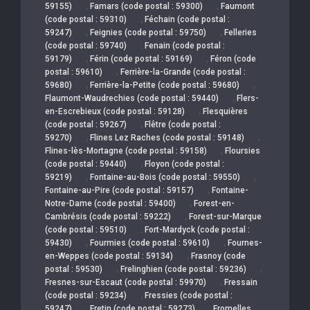
,
,
59155)
Famars (code postal : 59300)
Faumont
,
(code postal : 59310)
Féchain (code postal :
,
,
59247)
Feignies (code postal : 59750)
Felleries
,
(code postal : 59740)
Fenain (code postal :
,
,
59179)
Férin (code postal : 59169)
Féron (code
,
postal : 59610)
Ferrière-la-Grande (code postal :
,
,
59680)
Ferrière-la-Petite (code postal : 59680)
,
Flaumont-Waudrechies (code postal : 59440)
Flers-
,
en-Escrebieux (code postal : 59128)
Flesquières
,
(code postal : 59267)
Flêtre (code postal :
,
,
59270)
Flines Lez Raches (code postal : 59148)
,
Flines-lès-Mortagne (code postal : 59158)
Floursies
,
(code postal : 59440)
Floyon (code postal :
,
,
59219)
Fontaine-au-Bois (code postal : 59550)
,
Fontaine-au-Pire (code postal : 59157)
Fontaine-
,
Notre-Dame (code postal : 59400)
Forest-en-
,
Cambrésis (code postal : 59222)
Forest-sur-Marque
,
(code postal : 59510)
Fort-Mardyck (code postal :
,
,
59430)
Fourmies (code postal : 59610)
Fournes-
,
en-Weppes (code postal : 59134)
Frasnoy (code
,
,
postal : 59530)
Frelinghien (code postal : 59236)
,
Fresnes-sur-Escaut (code postal : 59970)
Fressain
,
(code postal : 59234)
Fressies (code postal :
,
,
59247)
Fretin (code postal : 59273)
Fromelles