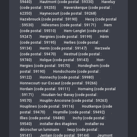
,
,
59440)
Hautmont (code postal : 59330)
Haveluy
,
(code postal : 59255)
Haverskerque (code postal :
,
,
62350)
Haynecourt (code postal : 59268)
,
Hazebrouck (code postal : 59190)
Hecq (code postal
,
,
: 59530)
Hélesmes (code postal : 59171)
Hem
,
(code postal : 59510)
Hem-Lenglet (code postal :
,
,
59247)
Hergnies (code postal : 59199)
Hérin
,
(code postal : 59195)
Herlies (code postal :
,
,
59134)
Herrin (code postal : 59147)
Herzeele
,
(code postal : 59470)
Hestrud (code postal :
,
,
59740)
Holque (code postal : 59143)
Hon-
,
Hergies (code postal : 59570)
Hondeghem (code
,
postal : 59190)
Hondschoote (code postal :
,
,
59122)
Honnechy (code postal : 59980)
,
Honnecourt-sur-Escaut (code postal : 59266)
,
Hordain (code postal : 59111)
Hornaing (code postal
,
: 59171)
Houdain-lez-Bavay (code postal :
,
59570)
Houplin-Ancoisne (code postal : 59263)
,
Houplines (code postal : 59116)
Houtkerque (code
,
,
postal : 59470)
Hoymille (code postal : 59492)
,
Illies (code postal : 59480)
Inchy (code postal :
,
,
59540)
installer des étagères
installer ou
,
décrocher un luminaire
Iwuy (code postal :
,
,
59141)
Jenlain (code postal : 59144)
Jeumont