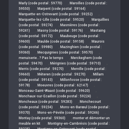
,
Marly (code postal : 59770)
Maroilles (code postal :
,
,
59550)
Marpent (code postal : 59164)
,
Marquette-en-Ostrevant (code postal : 59252)
,
Marquette-lez-Lille (code postal : 59520)
Marquillies
,
(code postal : 59274)
Masnières (code postal :
,
,
59241)
Masny (code postal : 59176)
Mastaing
,
(code postal : 59172)
Maubeuge (code postal :
,
,
59600)
Maulde (code postal : 59158)
Maurois
,
(code postal : 59980)
Mazinghien (code postal :
,
,
59360)
Mecquignies (code postal : 59570)
,
menuiserie…? Pas le temps
Merckeghem (code
,
,
postal : 59470)
Mérignies (code postal : 59710)
,
Merris (code postal : 59270)
Merville (code postal :
,
,
59660)
Méteren (code postal : 59270)
Millam
,
(code postal : 59143)
Millonfosse (code postal :
,
,
59178)
Moeuvres (code postal : 62147)
,
Monceau-Saint-Waast (code postal : 59620)
,
Monchaux-sur-Ecaillon (code postal : 59224)
,
Moncheaux (code postal : 59283)
Monchecourt
,
(code postal : 59234)
Mons-en-Barœul (code postal :
,
,
59370)
Mons-en-Pévèle (code postal : 59246)
,
Montay (code postal : 59360)
monter et démonter un
,
meuble en kit
Montigny-en-Cambrésis (code postal :
,
59225)
Montigny-en-Ostrevent (code postal :