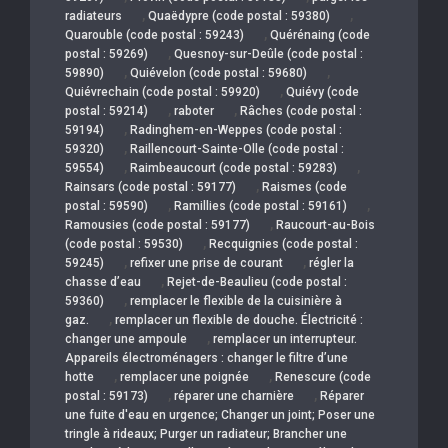
,
,
radiateurs
Quaëdypre (code postal : 59380)
,
Quarouble (code postal : 59243)
Quérénaing (code
,
postal : 59269)
Quesnoy-sur-Deûle (code postal :
,
,
59890)
Quiévelon (code postal : 59680)
,
Quiévrechain (code postal : 59920)
Quiévy (code
,
,
postal : 59214)
raboter
Râches (code postal :
,
59194)
Radinghem-en-Weppes (code postal :
,
59320)
Raillencourt-Sainte-Olle (code postal :
,
,
59554)
Raimbeaucourt (code postal : 59283)
,
Rainsars (code postal : 59177)
Raismes (code
,
,
postal : 59590)
Ramillies (code postal : 59161)
,
Ramousies (code postal : 59177)
Raucourt-au-Bois
,
(code postal : 59530)
Recquignies (code postal :
,
,
59245)
refixer une prise de courant
régler la
,
chasse d’eau
Rejet-de-Beaulieu (code postal :
,
59360)
remplacer le flexible de la cuisinière à
,
gaz.
remplacer un flexible de douche. Électricité :
,
changer une ampoule
remplacer un interrupteur.
Appareils électroménagers : changer le filtre d’une
,
,
hotte
remplacer une poignée
Renescure (code
,
,
postal : 59173)
réparer une charnière
Réparer
une fuite d'eau en urgence; Changer un joint; Poser une
tringle à rideaux; Purger un radiateur; Brancher une