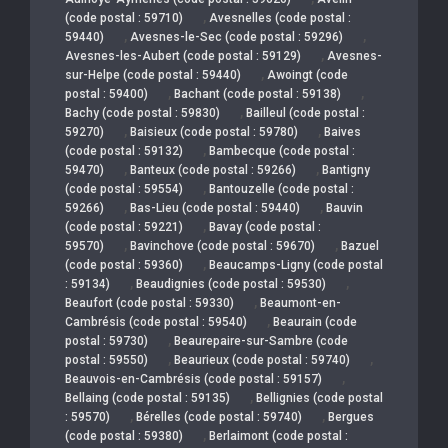
,
(code postal : 59710)
Avesnelles (code postal :
,
,
59440)
Avesnes-le-Sec (code postal : 59296)
,
Avesnes-les-Aubert (code postal : 59129)
Avesnes-
,
sur-Helpe (code postal : 59440)
Awoingt (code
,
,
postal : 59400)
Bachant (code postal : 59138)
,
Bachy (code postal : 59830)
Bailleul (code postal :
,
,
59270)
Baisieux (code postal : 59780)
Baives
,
(code postal : 59132)
Bambecque (code postal :
,
,
59470)
Banteux (code postal : 59266)
Bantigny
,
(code postal : 59554)
Bantouzelle (code postal :
,
,
59266)
Bas-Lieu (code postal : 59440)
Bauvin
,
(code postal : 59221)
Bavay (code postal :
,
,
59570)
Bavinchove (code postal : 59670)
Bazuel
,
(code postal : 59360)
Beaucamps-Ligny (code postal
,
,
: 59134)
Beaudignies (code postal : 59530)
,
Beaufort (code postal : 59330)
Beaumont-en-
,
Cambrésis (code postal : 59540)
Beaurain (code
,
postal : 59730)
Beaurepaire-sur-Sambre (code
,
,
postal : 59550)
Beaurieux (code postal : 59740)
,
Beauvois-en-Cambrésis (code postal : 59157)
,
Bellaing (code postal : 59135)
Bellignies (code postal
,
,
: 59570)
Bérelles (code postal : 59740)
Bergues
,
(code postal : 59380)
Berlaimont (code postal :