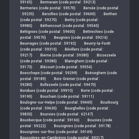
,
,
59145)
Bermerain (code postal : 59213)
,
Bermeries (code postal : 59570)
Bersée (code postal
,
,
: 59235)
Bersillies (code postal : 59600)
Berthen
,
(code postal : 59270)
Bertry (code postal :
,
,
59980)
Béthencourt (code postal : 59540)
,
Bettignies (code postal : 59600)
Bettrechies (code
,
,
postal : 59570)
Beugnies (code postal : 59216)
,
Beuvrages (code postal : 59192)
Beuvry-la-Forêt
,
(code postal : 59310)
Bévillers (code postal :
,
,
59217)
Bierne (code postal : 59380)
Bissezeele
,
(code postal : 59380)
Blaringhem (code postal :
,
,
59173)
Blécourt (code postal : 59554)
,
Boeschepe (code postal : 59299)
Boëseghem (code
,
postal : 59189)
Bois-Grenier (code postal :
,
,
59280)
Bollezeele (code postal : 59470)
,
Bondues (code postal : 59910)
Borre (code postal :
,
,
59190)
Bouchain (code postal : 59111)
,
Boulogne-sur-Helpe (code postal : 59440)
Bourbourg
,
(code postal : 59630)
Bourghelles (code postal :
,
,
59830)
Boursies (code postal : 62147)
,
Bousbecque (code postal : 59166)
Bousies (code
,
,
postal : 59222)
Bousignies (code postal : 59178)
,
Bousignies-sur-Roc (code postal : 59149)
,
Boussières-en-Cambrésis (code postal : 59217)