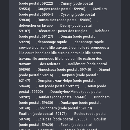
,
(code postal : 59222)
Cuincy (code postal :
,
,
59553)
Curgies (code postal : 59990)
Cuvillers
,
(code postal : 59554)
Cysoing (code postal :
,
,
59830)
Damousies (code postal : 59680)
,
déboucher un lavabo
Dechy (code postal :
,
,
59187)
Décoration : poser des tringles
Dehéries
,
(code postal : 59127)
Denain (code postal :
,
,
59220)
dépannage rapide
depannage rapide
service à domicile lille travaux à domicile référencées à
lille cours bricolage lille cuisine domicile lille petits
travaux lille annonces lille bricoleur lille réaliser des
,
,
travaux l
des toilettes
Deûlémont (code postal :
,
,
59890)
Dimechaux (code postal : 59740)
Dimont
,
(code postal : 59216)
Doignies (code postal :
,
62147)
Dompierre-sur-Helpe (code postal :
,
,
59440)
Don (code postal : 59272)
Douai (code
,
postal : 59500)
Douchy-les-Mines (code postal :
,
,
59282)
Dourlers (code postal : 59440)
Drincham
,
(code postal : 59630)
Dunkerque (code postal :
,
,
59140)
Ebblinghem (code postal : 59173)
,
Ecaillon (code postal : 59176)
Eccles (code postal :
,
,
59740)
Eclaibes (code postal : 59330)
Ecuélin
,
(code postal : 59620)
Eecke (code postal :
,
,