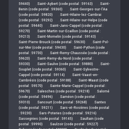
,
,
59440)
Saint-Aybert (code postal : 59163)
Saint-
,
Benin (code postal : 59360)
Saint-Georges-sur-l'Aa
,
(code postal : 59820)
Saint-Hilaire-lez-Cambrai
,
(code postal : 59292)
Saint-Hilaire-sur-Helpe (code
,
postal : 59440)
Saint-Jans-Cappel (code postal :
,
59270)
Saint-Martin-sur-Ecaillon (code postal :
,
,
59213)
Saint-Momelin (code postal : 59143)
,
Saint-Pierre-Brouck (code postal : 59630)
Saint-Pol-
,
sur-Mer (code postal : 59430)
Saint-Python (code
,
postal : 59730)
Saint-Remy-Chaussée (code postal :
,
59620)
Saint-Remy-du-Nord (code postal :
,
,
59330)
Saint-Saulve (code postal : 59880)
Saint-
,
Souplet (code postal : 59360)
Saint-Sylvestre-
,
Cappel (code postal : 59114)
Saint-Vaast-en-
,
Cambrésis (code postal : 59188)
Saint-Waast (code
,
postal : 59570)
Sainte-Marie-Cappel (code postal :
,
,
59670)
Salesches (code postal : 59218)
Salomé
,
(code postal : 59496)
Saméon (code postal :
,
,
59310)
Sancourt (code postal : 59268)
Santes
,
(code postal : 59211)
Sars-et-Rosières (code postal
,
,
: 59230)
Sars-Poteries (code postal : 59216)
,
Sassegnies (code postal : 59145)
Saultain (code
,
,
postal : 59990)
Saulzoir (code postal : 59227)