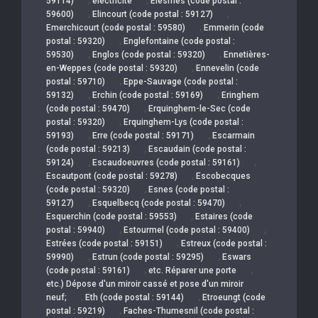
59114)
électricité
Elesmes (code postal :
,
,
59600)
Elincourt (code postal : 59127)
,
Emerchicourt (code postal : 59580)
Emmerin (code
,
postal : 59320)
Englefontaine (code postal :
,
,
59530)
Englos (code postal : 59320)
Ennetières-
,
en-Weppes (code postal : 59320)
Ennevelin (code
,
postal : 59710)
Eppe-Sauvage (code postal :
,
,
59132)
Erchin (code postal : 59169)
Eringhem
,
(code postal : 59470)
Erquinghem-le-Sec (code
,
postal : 59320)
Erquinghem-Lys (code postal :
,
,
59193)
Erre (code postal : 59171)
Escarmain
,
(code postal : 59213)
Escaudain (code postal :
,
,
59124)
Escaudoeuvres (code postal : 59161)
,
Escautpont (code postal : 59278)
Escobecques
,
(code postal : 59320)
Esnes (code postal :
,
,
59127)
Esquelbecq (code postal : 59470)
,
Esquerchin (code postal : 59553)
Estaires (code
,
,
postal : 59940)
Estourmel (code postal : 59400)
,
Estrées (code postal : 59151)
Estreux (code postal :
,
,
59990)
Estrun (code postal : 59295)
Eswars
,
,
(code postal : 59161)
etc. Réparer une porte
etc.) Dépose d'un miroir cassé et pose d'un miroir
,
,
neuf;
Eth (code postal : 59144)
Etroeungt (code
,
postal : 59219)
Faches-Thumesnil (code postal :