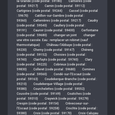
,
la-Grande (code postal : 59180)
Carnières (code
,
,
postal : 59217)
Carnin (code postal : 59112)
,
Cartignies (code postal : 59244)
Cassel (code postal
,
: 59670)
Catillon-sur-Sambre (code postal :
,
,
59360)
Cattenières (code postal : 59217)
Caudry
,
(code postal : 59540)
Caullery (code postal :
,
,
59191)
Cauroir (code postal : 59400)
Cerfontaine
,
,
(code postal : 59680)
changer un joint
changer
une vitre cassée. Eau : remplacer un robinet (sauf
,
thermostatique)
Château-l'Abbaye (code postal :
,
,
59230)
Chemy (code postal : 59147)
Chéreng
,
(code postal : 59152)
Choisies (code postal :
,
,
59740)
Clairfayts (code postal : 59740)
Clary
,
(code postal : 59225)
Cobrieux (code postal :
,
,
59830)
Colleret (code postal : 59680)
Comines
,
(code postal : 59560)
Condé-sur-l'Escaut (code
,
postal : 59163)
Coudekerque-Branche (code postal :
,
59210)
Coudekerque-Village (code postal :
,
,
59380)
Courchelettes (code postal : 59552)
,
Cousolre (code postal : 59149)
Coutiches (code
,
,
postal : 59310)
Craywick (code postal : 59279)
,
Crespin (code postal : 59154)
Crèvecoeur-sur-
,
l'Escaut (code postal : 59258)
Crochte (code postal :
,
,
59380)
Croix (code postal : 59170)
Croix-Caluyau