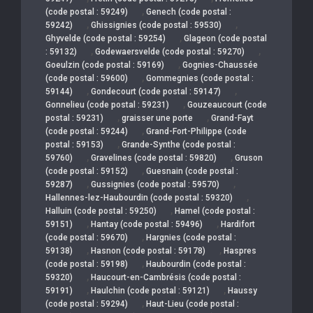
,
(code postal : 59249)
Genech (code postal :
,
,
59242)
Ghissignies (code postal : 59530)
,
Ghyvelde (code postal : 59254)
Glageon (code postal
,
,
: 59132)
Godewaersvelde (code postal : 59270)
,
Goeulzin (code postal : 59169)
Gognies-Chaussée
,
(code postal : 59600)
Gommegnies (code postal :
,
,
59144)
Gondecourt (code postal : 59147)
,
Gonnelieu (code postal : 59231)
Gouzeaucourt (code
,
,
postal : 59231)
graisser une porte
Grand-Fayt
,
(code postal : 59244)
Grand-Fort-Philippe (code
,
postal : 59153)
Grande-Synthe (code postal :
,
,
59760)
Gravelines (code postal : 59820)
Gruson
,
(code postal : 59152)
Guesnain (code postal :
,
,
59287)
Gussignies (code postal : 59570)
,
Hallennes-lez-Haubourdin (code postal : 59320)
,
Halluin (code postal : 59250)
Hamel (code postal :
,
,
59151)
Hantay (code postal : 59496)
Hardifort
,
(code postal : 59670)
Hargnies (code postal :
,
,
59138)
Hasnon (code postal : 59178)
Haspres
,
(code postal : 59198)
Haubourdin (code postal :
,
59320)
Haucourt-en-Cambrésis (code postal :
,
,
59191)
Haulchin (code postal : 59121)
Haussy
,
(code postal : 59294)
Haut-Lieu (code postal :