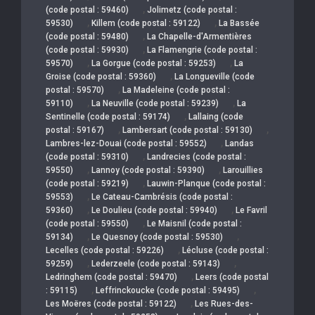
,
(code postal : 59460)
Jolimetz (code postal :
,
,
59530)
Killem (code postal : 59122)
La Bassée
,
(code postal : 59480)
La Chapelle-d'Armentières
,
(code postal : 59930)
La Flamengrie (code postal :
,
,
59570)
La Gorgue (code postal : 59253)
La
,
Groise (code postal : 59360)
La Longueville (code
,
postal : 59570)
La Madeleine (code postal :
,
,
59110)
La Neuville (code postal : 59239)
La
,
Sentinelle (code postal : 59174)
Lallaing (code
,
,
postal : 59167)
Lambersart (code postal : 59130)
,
Lambres-lez-Douai (code postal : 59552)
Landas
,
(code postal : 59310)
Landrecies (code postal :
,
,
59550)
Lannoy (code postal : 59390)
Larouillies
,
(code postal : 59219)
Lauwin-Planque (code postal :
,
59553)
Le Cateau-Cambrésis (code postal :
,
,
59360)
Le Doulieu (code postal : 59940)
Le Favril
,
(code postal : 59550)
Le Maisnil (code postal :
,
,
59134)
Le Quesnoy (code postal : 59530)
,
Lecelles (code postal : 59226)
Lécluse (code postal :
,
,
59259)
Lederzeele (code postal : 59143)
,
Ledringhem (code postal : 59470)
Leers (code postal
,
,
: 59115)
Leffrinckoucke (code postal : 59495)
,
Les Moëres (code postal : 59122)
Les Rues-des-