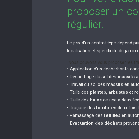
proposer un con
régulier.
Le prix d’un contrat type dépend pri
localisation et spécificité du jardi
Nous pouvons vous proposer les tra
• Application d’un désherbants dan
• Désherbage du sol des
massifs
af
• Travail du sol des massifs en au
• Taille des
plantes, arbustes
et ro
• Taille des
haies
de une à deux fois
• Traçage des
bordures
deux fois l
• Ramassage des
feuilles
en autom
•
Evacuation des déchets
provena