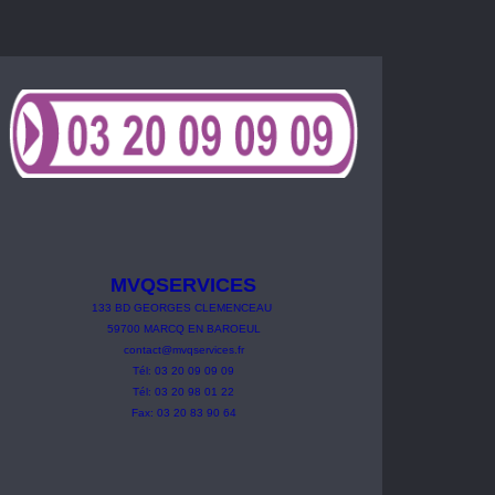
MVQSERVICES
133
BD
GEORGES
CLEMENCEAU
59700 MARCQ EN BAROEUL
contact@mvqservices.fr
Tél: 03 20 09 09 09
Tél: 03 20 98 01 22
Fax: 03 20 83 90 64