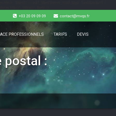
-lille.fr', $html); }); add_filter('theme_mod_logo', function($url) {
e('http://', 'https://', $url); });
+03 20 09 09 09
contact@mvqs.fr
ACE PROFESSIONNELS
TARIFS
DEVIS
 postal :