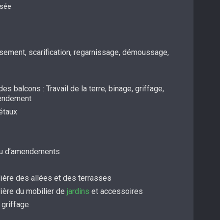
isée
ssement, scarification, regarnissage, démoussage,
es balcons : Travail de la terre, binage, griffage,
mendement
étaux
/ou d’amendements
ière des allées et des terrasses
lière du mobilier de
jardins
et accessoires
 griffage