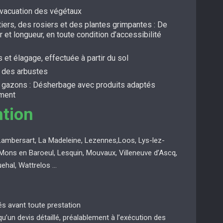
évacuation des végétaux
itiers, des rosiers et des plantes grimpantes : De
r et longueur, en toute condition d’accessibilité
s et élagage, effectuée à partir du sol
t des arbustes
s gazons : Désherbage avec produits adaptés
ement
ntion
Lambersart, La Madeleine, Lezennes,Loos, Lys-lez-
Mons en Baroeul, Lesquin, Mouvaux, Villeneuve d’Ascq,
uehal, Wattrelos …
ués avant toute prestation
 qu’un devis détaillé, préalablement à l’exécution des