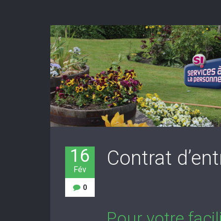
16
Contrat d’ent
Fév
0
Pour votre faci