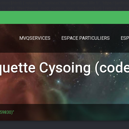
($html) { return str_replace('http://jardinage-lille.fr', 'https://jardinage
url); }); add_filter('theme_mod_custom_logo', function($url) { return str_replac
MVQSERVICES
ESPACE PARTICULIERS
ESP
iquette
Cysoing (code
 59830)"