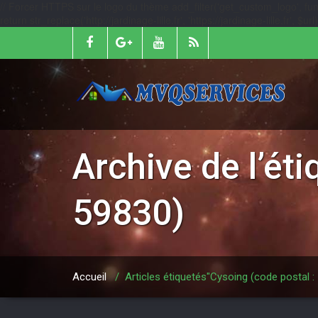
// Forcer HTTPS sur le logo du thème add_filter('get_custom_logo', function
return str_replace('http://jardinage-lille.fr', 'https://jardinage-lille.fr', $
Archive de l’ét
59830)
Accueil
/
Articles étiquetés"Cysoing (code postal :