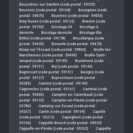
,
Boussières-sur-Sambre (code postal : 59330)
,
Boussois (code postal : 59168)
Bouvignies (code
,
,
postal : 59870)
Bouvines (code postal : 59830)
,
Bray-Dunes (code postal : 59123)
Briastre (code
,
,
postal : 59730)
bricolage 59
bricolage à
,
,
,
domicile
Bricolage domicile
Bricolage lille
,
Brillon (code postal : 59178)
Brouckerque (code
,
,
postal : 59630)
Broxeele (code postal : 59470)
,
Bruay-sur-l'Escaut (code postal : 59860)
Bruille-lez-
,
Marchiennes (code postal : 59490)
Bruille-Saint-
,
Amand (code postal : 59199)
Brunémont (code
,
,
postal : 59151)
Bry (code postal : 59144)
,
Bugnicourt (code postal : 59151)
Busigny (code
,
postal : 59137)
Buysscheure (code postal :
,
,
59285)
Caëstre (code postal : 59190)
,
Cagnoncles (code postal : 59161)
Cambrai (code
,
postal : 59400)
Camphin-en-Carembault (code
,
postal : 59133)
Camphin-en-Pévèle (code postal :
,
59780)
Cantaing-sur-Escaut (code postal :
,
,
59267)
Cantin (code postal : 59169)
Capelle
,
(code postal : 59213)
Capinghem (code postal :
,
,
59160)
Cappelle-Brouck (code postal : 59630)
,
Cappelle-en-Pévèle (code postal : 59242)
Cappelle-