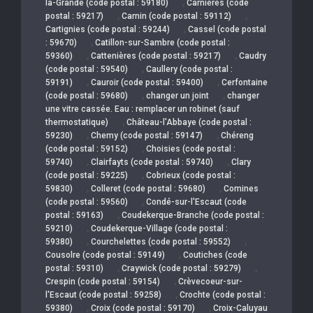
,
la-Grande (code postal : 59180)
Carnières (code
,
,
postal : 59217)
Carnin (code postal : 59112)
,
Cartignies (code postal : 59244)
Cassel (code postal
,
: 59670)
Catillon-sur-Sambre (code postal :
,
,
59360)
Cattenières (code postal : 59217)
Caudry
,
(code postal : 59540)
Caullery (code postal :
,
,
59191)
Cauroir (code postal : 59400)
Cerfontaine
,
,
(code postal : 59680)
changer un joint
changer
une vitre cassée. Eau : remplacer un robinet (sauf
,
thermostatique)
Château-l'Abbaye (code postal :
,
,
59230)
Chemy (code postal : 59147)
Chéreng
,
(code postal : 59152)
Choisies (code postal :
,
,
59740)
Clairfayts (code postal : 59740)
Clary
,
(code postal : 59225)
Cobrieux (code postal :
,
,
59830)
Colleret (code postal : 59680)
Comines
,
(code postal : 59560)
Condé-sur-l'Escaut (code
,
postal : 59163)
Coudekerque-Branche (code postal :
,
59210)
Coudekerque-Village (code postal :
,
,
59380)
Courchelettes (code postal : 59552)
,
Cousolre (code postal : 59149)
Coutiches (code
,
,
postal : 59310)
Craywick (code postal : 59279)
,
Crespin (code postal : 59154)
Crèvecoeur-sur-
,
l'Escaut (code postal : 59258)
Crochte (code postal :
,
,
59380)
Croix (code postal : 59170)
Croix-Caluyau