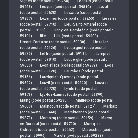
,
Vignes (code postal : 59258)
Lesdain (code postal :
,
,
59258)
Lesquin (code postal : 59810)
Leval
,
(code postal : 59620)
Lewarde (code postal :
,
,
59287)
Lezennes (code postal : 59260)
Liessies
,
(code postal : 59740)
Lieu-Saint-Amand (code
,
postal : 59111)
Ligny-en-Cambrésis (code postal :
,
,
,
59191)
lille
Lille (code postal : 59000)
,
Limont-Fontaine (code postal : 59330)
Linselles
,
(code postal : 59126)
Locquignol (code postal :
,
,
59530)
Loffre (code postal : 59182)
Lompret
,
(code postal : 59840)
Looberghe (code postal :
,
,
59630)
Loon-Plage (code postal : 59279)
Loos
,
(code postal : 59120)
Lourches (code postal :
,
59156)
Louvignies-Quesnoy (code postal :
,
,
59530)
Louvil (code postal : 59830)
Louvroil
,
(code postal : 59720)
Lynde (code postal :
,
,
59173)
Lys-lez-Lannoy (code postal : 59390)
,
Maing (code postal : 59233)
Mairieux (code postal :
,
,
59600)
Malincourt (code postal : 59127)
Marbaix
,
(code postal : 59440)
Marchiennes (code postal :
,
,
59870)
Marcoing (code postal : 59159)
Marcq-
,
en-Baroeul (code postal : 59700)
Marcq-en-
,
Ostrevent (code postal : 59252)
Maresches (code
,
,
postal : 59990)
Maretz (code postal : 59238)