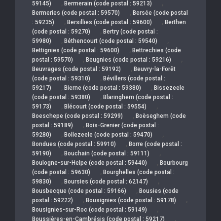
,
,
59145)
Bermerain (code postal : 59213)
,
Bermeries (code postal : 59570)
Bersée (code postal
,
,
: 59235)
Bersillies (code postal : 59600)
Berthen
,
(code postal : 59270)
Bertry (code postal :
,
,
59980)
Béthencourt (code postal : 59540)
,
Bettignies (code postal : 59600)
Bettrechies (code
,
,
postal : 59570)
Beugnies (code postal : 59216)
,
Beuvrages (code postal : 59192)
Beuvry-la-Forêt
,
(code postal : 59310)
Bévillers (code postal :
,
,
59217)
Bierne (code postal : 59380)
Bissezeele
,
(code postal : 59380)
Blaringhem (code postal :
,
,
59173)
Blécourt (code postal : 59554)
,
Boeschepe (code postal : 59299)
Boëseghem (code
,
postal : 59189)
Bois-Grenier (code postal :
,
,
59280)
Bollezeele (code postal : 59470)
,
Bondues (code postal : 59910)
Borre (code postal :
,
,
59190)
Bouchain (code postal : 59111)
,
Boulogne-sur-Helpe (code postal : 59440)
Bourbourg
,
(code postal : 59630)
Bourghelles (code postal :
,
,
59830)
Boursies (code postal : 62147)
,
Bousbecque (code postal : 59166)
Bousies (code
,
,
postal : 59222)
Bousignies (code postal : 59178)
,
Bousignies-sur-Roc (code postal : 59149)
,
Boussières-en-Cambrésis (code postal : 59217)