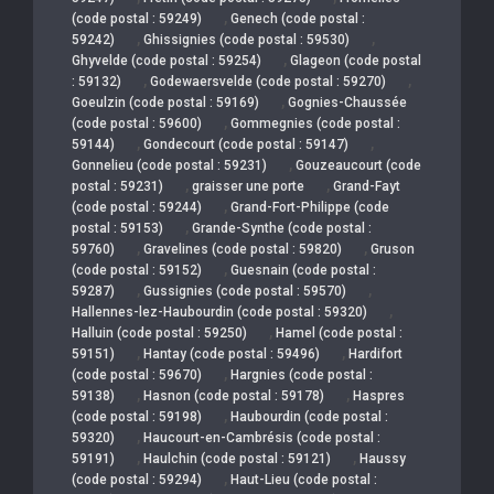
,
(code postal : 59249)
Genech (code postal :
,
,
59242)
Ghissignies (code postal : 59530)
,
Ghyvelde (code postal : 59254)
Glageon (code postal
,
,
: 59132)
Godewaersvelde (code postal : 59270)
,
Goeulzin (code postal : 59169)
Gognies-Chaussée
,
(code postal : 59600)
Gommegnies (code postal :
,
,
59144)
Gondecourt (code postal : 59147)
,
Gonnelieu (code postal : 59231)
Gouzeaucourt (code
,
,
postal : 59231)
graisser une porte
Grand-Fayt
,
(code postal : 59244)
Grand-Fort-Philippe (code
,
postal : 59153)
Grande-Synthe (code postal :
,
,
59760)
Gravelines (code postal : 59820)
Gruson
,
(code postal : 59152)
Guesnain (code postal :
,
,
59287)
Gussignies (code postal : 59570)
,
Hallennes-lez-Haubourdin (code postal : 59320)
,
Halluin (code postal : 59250)
Hamel (code postal :
,
,
59151)
Hantay (code postal : 59496)
Hardifort
,
(code postal : 59670)
Hargnies (code postal :
,
,
59138)
Hasnon (code postal : 59178)
Haspres
,
(code postal : 59198)
Haubourdin (code postal :
,
59320)
Haucourt-en-Cambrésis (code postal :
,
,
59191)
Haulchin (code postal : 59121)
Haussy
,
(code postal : 59294)
Haut-Lieu (code postal :