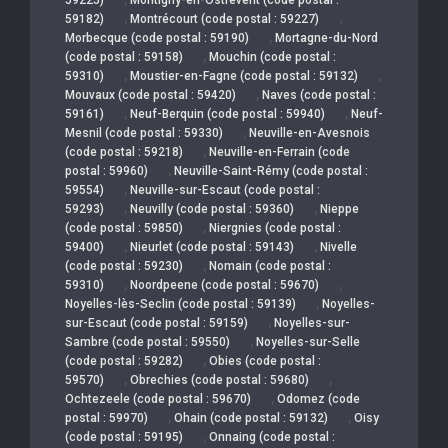
,
,
59182)
Montrécourt (code postal : 59227)
,
Morbecque (code postal : 59190)
Mortagne-du-Nord
,
(code postal : 59158)
Mouchin (code postal :
,
,
59310)
Moustier-en-Fagne (code postal : 59132)
,
Mouvaux (code postal : 59420)
Naves (code postal :
,
,
59161)
Neuf-Berquin (code postal : 59940)
Neuf-
,
Mesnil (code postal : 59330)
Neuville-en-Avesnois
,
(code postal : 59218)
Neuville-en-Ferrain (code
,
postal : 59960)
Neuville-Saint-Rémy (code postal :
,
59554)
Neuville-sur-Escaut (code postal :
,
,
59293)
Neuvilly (code postal : 59360)
Nieppe
,
(code postal : 59850)
Niergnies (code postal :
,
,
59400)
Nieurlet (code postal : 59143)
Nivelle
,
(code postal : 59230)
Nomain (code postal :
,
,
59310)
Noordpeene (code postal : 59670)
,
Noyelles-lès-Seclin (code postal : 59139)
Noyelles-
,
sur-Escaut (code postal : 59159)
Noyelles-sur-
,
Sambre (code postal : 59550)
Noyelles-sur-Selle
,
(code postal : 59282)
Obies (code postal :
,
,
59570)
Obrechies (code postal : 59680)
,
Ochtezeele (code postal : 59670)
Odomez (code
,
,
postal : 59970)
Ohain (code postal : 59132)
Oisy
,
(code postal : 59195)
Onnaing (code postal :