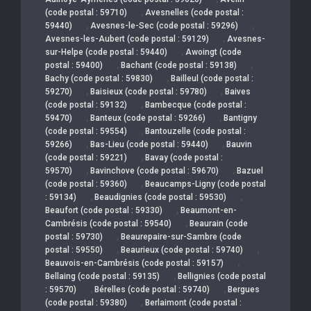
,
(code postal : 59710)
Avesnelles (code postal :
,
,
59440)
Avesnes-le-Sec (code postal : 59296)
,
Avesnes-les-Aubert (code postal : 59129)
Avesnes-
,
sur-Helpe (code postal : 59440)
Awoingt (code
,
,
postal : 59400)
Bachant (code postal : 59138)
,
Bachy (code postal : 59830)
Bailleul (code postal :
,
,
59270)
Baisieux (code postal : 59780)
Baives
,
(code postal : 59132)
Bambecque (code postal :
,
,
59470)
Banteux (code postal : 59266)
Bantigny
,
(code postal : 59554)
Bantouzelle (code postal :
,
,
59266)
Bas-Lieu (code postal : 59440)
Bauvin
,
(code postal : 59221)
Bavay (code postal :
,
,
59570)
Bavinchove (code postal : 59670)
Bazuel
,
(code postal : 59360)
Beaucamps-Ligny (code postal
,
,
: 59134)
Beaudignies (code postal : 59530)
,
Beaufort (code postal : 59330)
Beaumont-en-
,
Cambrésis (code postal : 59540)
Beaurain (code
,
postal : 59730)
Beaurepaire-sur-Sambre (code
,
,
postal : 59550)
Beaurieux (code postal : 59740)
,
Beauvois-en-Cambrésis (code postal : 59157)
,
Bellaing (code postal : 59135)
Bellignies (code postal
,
,
: 59570)
Bérelles (code postal : 59740)
Bergues
,
(code postal : 59380)
Berlaimont (code postal :