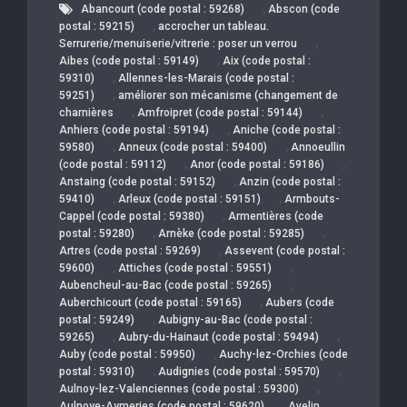
,
Abancourt (code postal : 59268)
Abscon (code
,
postal : 59215)
accrocher un tableau.
,
Serrurerie/menuiserie/vitrerie : poser un verrou
,
Aibes (code postal : 59149)
Aix (code postal :
,
59310)
Allennes-les-Marais (code postal :
,
59251)
améliorer son mécanisme (changement de
,
,
charnières
Amfroipret (code postal : 59144)
,
Anhiers (code postal : 59194)
Aniche (code postal :
,
,
59580)
Anneux (code postal : 59400)
Annoeullin
,
,
(code postal : 59112)
Anor (code postal : 59186)
,
Anstaing (code postal : 59152)
Anzin (code postal :
,
,
59410)
Arleux (code postal : 59151)
Armbouts-
,
Cappel (code postal : 59380)
Armentières (code
,
,
postal : 59280)
Arnèke (code postal : 59285)
,
Artres (code postal : 59269)
Assevent (code postal :
,
,
59600)
Attiches (code postal : 59551)
,
Aubencheul-au-Bac (code postal : 59265)
,
Auberchicourt (code postal : 59165)
Aubers (code
,
postal : 59249)
Aubigny-au-Bac (code postal :
,
,
59265)
Aubry-du-Hainaut (code postal : 59494)
,
Auby (code postal : 59950)
Auchy-lez-Orchies (code
,
,
postal : 59310)
Audignies (code postal : 59570)
,
Aulnoy-lez-Valenciennes (code postal : 59300)
,
Aulnoye-Aymeries (code postal : 59620)
Avelin