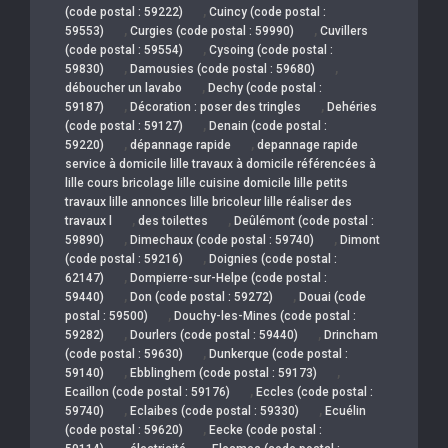
,
(code postal : 59222)
Cuincy (code postal :
,
,
59553)
Curgies (code postal : 59990)
Cuvillers
,
(code postal : 59554)
Cysoing (code postal :
,
,
59830)
Damousies (code postal : 59680)
,
déboucher un lavabo
Dechy (code postal :
,
,
59187)
Décoration : poser des tringles
Dehéries
,
(code postal : 59127)
Denain (code postal :
,
,
59220)
dépannage rapide
depannage rapide
service à domicile lille travaux à domicile référencées à
lille cours bricolage lille cuisine domicile lille petits
travaux lille annonces lille bricoleur lille réaliser des
,
,
travaux l
des toilettes
Deûlémont (code postal :
,
,
59890)
Dimechaux (code postal : 59740)
Dimont
,
(code postal : 59216)
Doignies (code postal :
,
62147)
Dompierre-sur-Helpe (code postal :
,
,
59440)
Don (code postal : 59272)
Douai (code
,
postal : 59500)
Douchy-les-Mines (code postal :
,
,
59282)
Dourlers (code postal : 59440)
Drincham
,
(code postal : 59630)
Dunkerque (code postal :
,
,
59140)
Ebblinghem (code postal : 59173)
,
Ecaillon (code postal : 59176)
Eccles (code postal :
,
,
59740)
Eclaibes (code postal : 59330)
Ecuélin
,
(code postal : 59620)
Eecke (code postal :
,
,