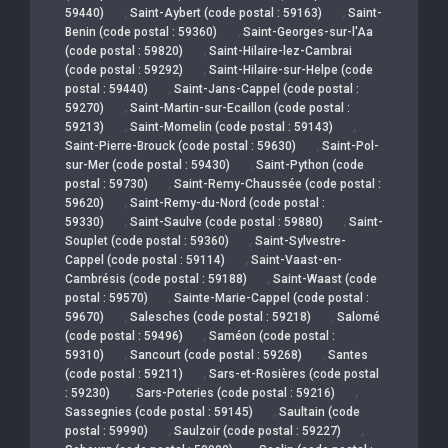
,
,
59440)
Saint-Aybert (code postal : 59163)
Saint-
,
Benin (code postal : 59360)
Saint-Georges-sur-l'Aa
,
(code postal : 59820)
Saint-Hilaire-lez-Cambrai
,
(code postal : 59292)
Saint-Hilaire-sur-Helpe (code
,
postal : 59440)
Saint-Jans-Cappel (code postal :
,
59270)
Saint-Martin-sur-Ecaillon (code postal :
,
,
59213)
Saint-Momelin (code postal : 59143)
,
Saint-Pierre-Brouck (code postal : 59630)
Saint-Pol-
,
sur-Mer (code postal : 59430)
Saint-Python (code
,
postal : 59730)
Saint-Remy-Chaussée (code postal :
,
59620)
Saint-Remy-du-Nord (code postal :
,
,
59330)
Saint-Saulve (code postal : 59880)
Saint-
,
Souplet (code postal : 59360)
Saint-Sylvestre-
,
Cappel (code postal : 59114)
Saint-Vaast-en-
,
Cambrésis (code postal : 59188)
Saint-Waast (code
,
postal : 59570)
Sainte-Marie-Cappel (code postal :
,
,
59670)
Salesches (code postal : 59218)
Salomé
,
(code postal : 59496)
Saméon (code postal :
,
,
59310)
Sancourt (code postal : 59268)
Santes
,
(code postal : 59211)
Sars-et-Rosières (code postal
,
,
: 59230)
Sars-Poteries (code postal : 59216)
,
Sassegnies (code postal : 59145)
Saultain (code
,
,
postal : 59990)
Saulzoir (code postal : 59227)