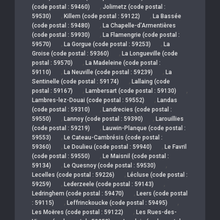
,
(code postal : 59460)
Jolimetz (code postal :
,
,
59530)
Killem (code postal : 59122)
La Bassée
,
(code postal : 59480)
La Chapelle-d'Armentières
,
(code postal : 59930)
La Flamengrie (code postal :
,
,
59570)
La Gorgue (code postal : 59253)
La
,
Groise (code postal : 59360)
La Longueville (code
,
postal : 59570)
La Madeleine (code postal :
,
,
59110)
La Neuville (code postal : 59239)
La
,
Sentinelle (code postal : 59174)
Lallaing (code
,
,
postal : 59167)
Lambersart (code postal : 59130)
,
Lambres-lez-Douai (code postal : 59552)
Landas
,
(code postal : 59310)
Landrecies (code postal :
,
,
59550)
Lannoy (code postal : 59390)
Larouillies
,
(code postal : 59219)
Lauwin-Planque (code postal :
,
59553)
Le Cateau-Cambrésis (code postal :
,
,
59360)
Le Doulieu (code postal : 59940)
Le Favril
,
(code postal : 59550)
Le Maisnil (code postal :
,
,
59134)
Le Quesnoy (code postal : 59530)
,
Lecelles (code postal : 59226)
Lécluse (code postal :
,
,
59259)
Lederzeele (code postal : 59143)
,
Ledringhem (code postal : 59470)
Leers (code postal
,
,
: 59115)
Leffrinckoucke (code postal : 59495)
,
Les Moëres (code postal : 59122)
Les Rues-des-