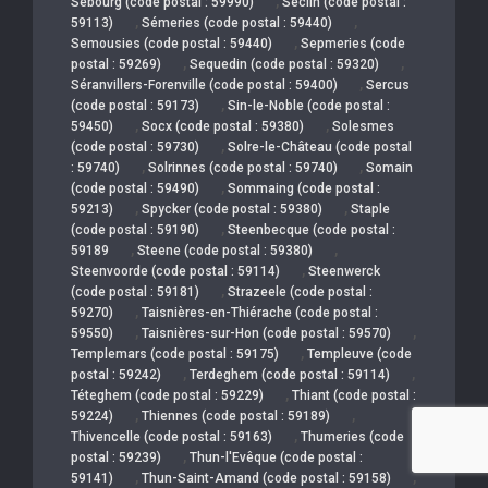
,
Sebourg (code postal : 59990)
Seclin (code postal :
,
,
59113)
Sémeries (code postal : 59440)
,
Semousies (code postal : 59440)
Sepmeries (code
,
,
postal : 59269)
Sequedin (code postal : 59320)
,
Séranvillers-Forenville (code postal : 59400)
Sercus
,
(code postal : 59173)
Sin-le-Noble (code postal :
,
,
59450)
Socx (code postal : 59380)
Solesmes
,
(code postal : 59730)
Solre-le-Château (code postal
,
,
: 59740)
Solrinnes (code postal : 59740)
Somain
,
(code postal : 59490)
Sommaing (code postal :
,
,
59213)
Spycker (code postal : 59380)
Staple
,
(code postal : 59190)
Steenbecque (code postal :
,
,
59189
Steene (code postal : 59380)
,
Steenvoorde (code postal : 59114)
Steenwerck
,
(code postal : 59181)
Strazeele (code postal :
,
59270)
Taisnières-en-Thiérache (code postal :
,
,
59550)
Taisnières-sur-Hon (code postal : 59570)
,
Templemars (code postal : 59175)
Templeuve (code
,
,
postal : 59242)
Terdeghem (code postal : 59114)
,
Téteghem (code postal : 59229)
Thiant (code postal :
,
,
59224)
Thiennes (code postal : 59189)
,
Thivencelle (code postal : 59163)
Thumeries (code
,
postal : 59239)
Thun-l'Evêque (code postal :
,
,
59141)
Thun-Saint-Amand (code postal : 59158)