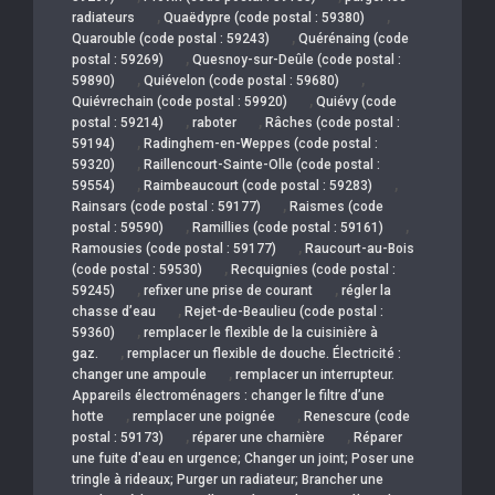
,
,
radiateurs
Quaëdypre (code postal : 59380)
,
Quarouble (code postal : 59243)
Quérénaing (code
,
postal : 59269)
Quesnoy-sur-Deûle (code postal :
,
,
59890)
Quiévelon (code postal : 59680)
,
Quiévrechain (code postal : 59920)
Quiévy (code
,
,
postal : 59214)
raboter
Râches (code postal :
,
59194)
Radinghem-en-Weppes (code postal :
,
59320)
Raillencourt-Sainte-Olle (code postal :
,
,
59554)
Raimbeaucourt (code postal : 59283)
,
Rainsars (code postal : 59177)
Raismes (code
,
,
postal : 59590)
Ramillies (code postal : 59161)
,
Ramousies (code postal : 59177)
Raucourt-au-Bois
,
(code postal : 59530)
Recquignies (code postal :
,
,
59245)
refixer une prise de courant
régler la
,
chasse d’eau
Rejet-de-Beaulieu (code postal :
,
59360)
remplacer le flexible de la cuisinière à
,
gaz.
remplacer un flexible de douche. Électricité :
,
changer une ampoule
remplacer un interrupteur.
Appareils électroménagers : changer le filtre d’une
,
,
hotte
remplacer une poignée
Renescure (code
,
,
postal : 59173)
réparer une charnière
Réparer
une fuite d'eau en urgence; Changer un joint; Poser une
tringle à rideaux; Purger un radiateur; Brancher une