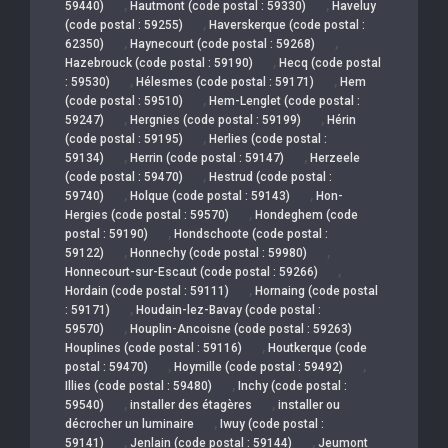
,
,
59440)
Hautmont (code postal : 59330)
Haveluy
,
(code postal : 59255)
Haverskerque (code postal :
,
,
62350)
Haynecourt (code postal : 59268)
,
Hazebrouck (code postal : 59190)
Hecq (code postal
,
,
: 59530)
Hélesmes (code postal : 59171)
Hem
,
(code postal : 59510)
Hem-Lenglet (code postal :
,
,
59247)
Hergnies (code postal : 59199)
Hérin
,
(code postal : 59195)
Herlies (code postal :
,
,
59134)
Herrin (code postal : 59147)
Herzeele
,
(code postal : 59470)
Hestrud (code postal :
,
,
59740)
Holque (code postal : 59143)
Hon-
,
Hergies (code postal : 59570)
Hondeghem (code
,
postal : 59190)
Hondschoote (code postal :
,
,
59122)
Honnechy (code postal : 59980)
,
Honnecourt-sur-Escaut (code postal : 59266)
,
Hordain (code postal : 59111)
Hornaing (code postal
,
: 59171)
Houdain-lez-Bavay (code postal :
,
59570)
Houplin-Ancoisne (code postal : 59263)
,
Houplines (code postal : 59116)
Houtkerque (code
,
,
postal : 59470)
Hoymille (code postal : 59492)
,
Illies (code postal : 59480)
Inchy (code postal :
,
,
59540)
installer des étagères
installer ou
,
décrocher un luminaire
Iwuy (code postal :
,
,
59141)
Jenlain (code postal : 59144)
Jeumont