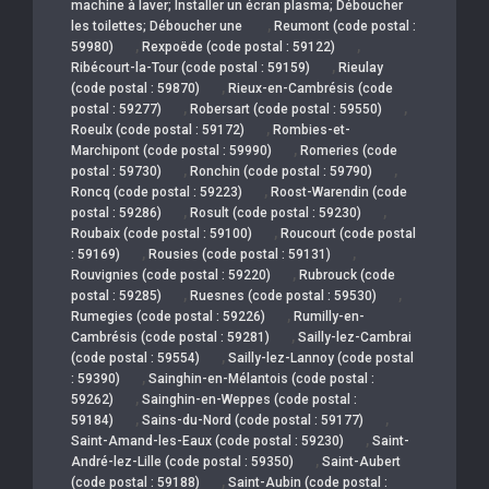
machine à laver; Installer un écran plasma; Déboucher
,
les toilettes; Déboucher une
Reumont (code postal :
,
,
59980)
Rexpoëde (code postal : 59122)
,
Ribécourt-la-Tour (code postal : 59159)
Rieulay
,
(code postal : 59870)
Rieux-en-Cambrésis (code
,
,
postal : 59277)
Robersart (code postal : 59550)
,
Roeulx (code postal : 59172)
Rombies-et-
,
Marchipont (code postal : 59990)
Romeries (code
,
,
postal : 59730)
Ronchin (code postal : 59790)
,
Roncq (code postal : 59223)
Roost-Warendin (code
,
,
postal : 59286)
Rosult (code postal : 59230)
,
Roubaix (code postal : 59100)
Roucourt (code postal
,
,
: 59169)
Rousies (code postal : 59131)
,
Rouvignies (code postal : 59220)
Rubrouck (code
,
,
postal : 59285)
Ruesnes (code postal : 59530)
,
Rumegies (code postal : 59226)
Rumilly-en-
,
Cambrésis (code postal : 59281)
Sailly-lez-Cambrai
,
(code postal : 59554)
Sailly-lez-Lannoy (code postal
,
: 59390)
Sainghin-en-Mélantois (code postal :
,
59262)
Sainghin-en-Weppes (code postal :
,
,
59184)
Sains-du-Nord (code postal : 59177)
,
Saint-Amand-les-Eaux (code postal : 59230)
Saint-
,
André-lez-Lille (code postal : 59350)
Saint-Aubert
,
(code postal : 59188)
Saint-Aubin (code postal :