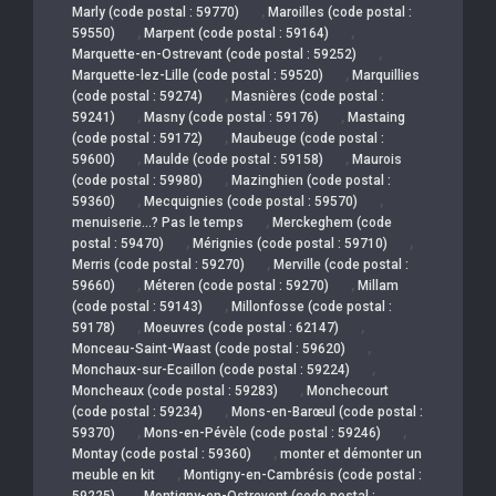
,
Marly (code postal : 59770)
Maroilles (code postal :
,
,
59550)
Marpent (code postal : 59164)
,
Marquette-en-Ostrevant (code postal : 59252)
,
Marquette-lez-Lille (code postal : 59520)
Marquillies
,
(code postal : 59274)
Masnières (code postal :
,
,
59241)
Masny (code postal : 59176)
Mastaing
,
(code postal : 59172)
Maubeuge (code postal :
,
,
59600)
Maulde (code postal : 59158)
Maurois
,
(code postal : 59980)
Mazinghien (code postal :
,
,
59360)
Mecquignies (code postal : 59570)
,
menuiserie…? Pas le temps
Merckeghem (code
,
,
postal : 59470)
Mérignies (code postal : 59710)
,
Merris (code postal : 59270)
Merville (code postal :
,
,
59660)
Méteren (code postal : 59270)
Millam
,
(code postal : 59143)
Millonfosse (code postal :
,
,
59178)
Moeuvres (code postal : 62147)
,
Monceau-Saint-Waast (code postal : 59620)
,
Monchaux-sur-Ecaillon (code postal : 59224)
,
Moncheaux (code postal : 59283)
Monchecourt
,
(code postal : 59234)
Mons-en-Barœul (code postal :
,
,
59370)
Mons-en-Pévèle (code postal : 59246)
,
Montay (code postal : 59360)
monter et démonter un
,
meuble en kit
Montigny-en-Cambrésis (code postal :
,
59225)
Montigny-en-Ostrevent (code postal :