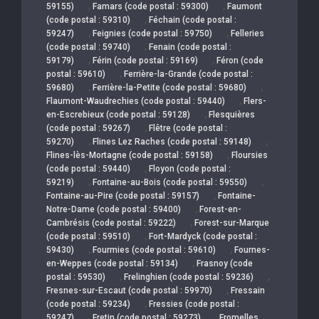
,
,
59155)
Famars (code postal : 59300)
Faumont
,
(code postal : 59310)
Féchain (code postal :
,
,
59247)
Feignies (code postal : 59750)
Felleries
,
(code postal : 59740)
Fenain (code postal :
,
,
59179)
Férin (code postal : 59169)
Féron (code
,
postal : 59610)
Ferrière-la-Grande (code postal :
,
,
59680)
Ferrière-la-Petite (code postal : 59680)
,
Flaumont-Waudrechies (code postal : 59440)
Flers-
,
en-Escrebieux (code postal : 59128)
Flesquières
,
(code postal : 59267)
Flêtre (code postal :
,
,
59270)
Flines Lez Raches (code postal : 59148)
,
Flines-lès-Mortagne (code postal : 59158)
Floursies
,
(code postal : 59440)
Floyon (code postal :
,
,
59219)
Fontaine-au-Bois (code postal : 59550)
,
Fontaine-au-Pire (code postal : 59157)
Fontaine-
,
Notre-Dame (code postal : 59400)
Forest-en-
,
Cambrésis (code postal : 59222)
Forest-sur-Marque
,
(code postal : 59510)
Fort-Mardyck (code postal :
,
,
59430)
Fourmies (code postal : 59610)
Fournes-
,
en-Weppes (code postal : 59134)
Frasnoy (code
,
,
postal : 59530)
Frelinghien (code postal : 59236)
,
Fresnes-sur-Escaut (code postal : 59970)
Fressain
,
(code postal : 59234)
Fressies (code postal :
,
,
59247)
Fretin (code postal : 59273)
Fromelles