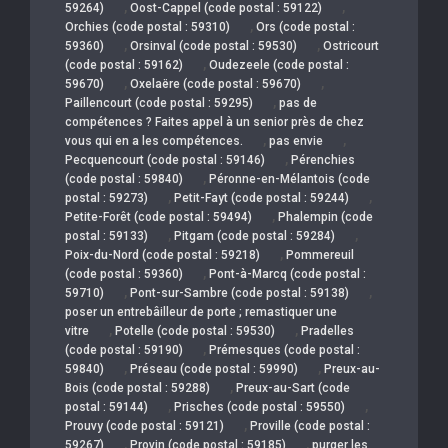
,
,
59264)
Oost-Cappel (code postal : 59122)
,
Orchies (code postal : 59310)
Ors (code postal :
,
,
59360)
Orsinval (code postal : 59530)
Ostricourt
,
(code postal : 59162)
Oudezeele (code postal :
,
,
59670)
Oxelaëre (code postal : 59670)
,
Paillencourt (code postal : 59295)
pas de
compétences ? Faites appel à un senior près de chez
,
,
vous qui en a les compétences.
pas envie
,
Pecquencourt (code postal : 59146)
Pérenchies
,
(code postal : 59840)
Péronne-en-Mélantois (code
,
,
postal : 59273)
Petit-Fayt (code postal : 59244)
,
Petite-Forêt (code postal : 59494)
Phalempin (code
,
,
postal : 59133)
Pitgam (code postal : 59284)
,
Poix-du-Nord (code postal : 59218)
Pommereuil
,
(code postal : 59360)
Pont-à-Marcq (code postal :
,
,
59710)
Pont-sur-Sambre (code postal : 59138)
poser un entrebâilleur de porte ; remastiquer une
,
,
vitre
Potelle (code postal : 59530)
Pradelles
,
(code postal : 59190)
Prémesques (code postal :
,
,
59840)
Préseau (code postal : 59990)
Preux-au-
,
Bois (code postal : 59288)
Preux-au-Sart (code
,
,
postal : 59144)
Prisches (code postal : 59550)
,
Prouvy (code postal : 59121)
Proville (code postal :
,
,
59267)
Provin (code postal : 59185)
purger les