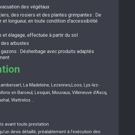
évacuation des végétaux
itiers, des rosiers et des plantes grimpantes : De
r et longueur, en toute condition d’accessibilité
s et élagage, effectuée à partir du sol
t des arbustes
s gazons : Désherbage avec produits adaptés
ement
ntion
Lambersart, La Madeleine, Lezennes,Loos, Lys-lez-
Mons en Baroeul, Lesquin, Mouvaux, Villeneuve d’Ascq,
uehal, Wattrelos …
ués avant toute prestation
 qu’un devis détaillé, préalablement à l’exécution des