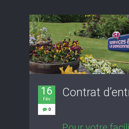
16
Contrat d’ent
Fév
0
Pour votre faci