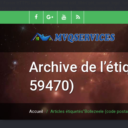
// Forcer HTTPS sur le logo du thème add_filter('get_custom_logo', function
return str_replace('http://jardinage-lille.fr', 'https://jardinage-lille.fr', $
Archive de l’ét
59470)
Accueil
/
Articles étiquetés"Bollezeele (code postal