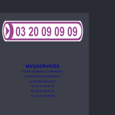
MVQSERVICES
133
BD
GEORGES
CLEMENCEAU
59700 MARCQ EN BAROEUL
contact@mvqservices.fr
Tél: 03 20 09 09 09
Tél: 03 20 98 01 22
Fax: 03 20 83 90 64