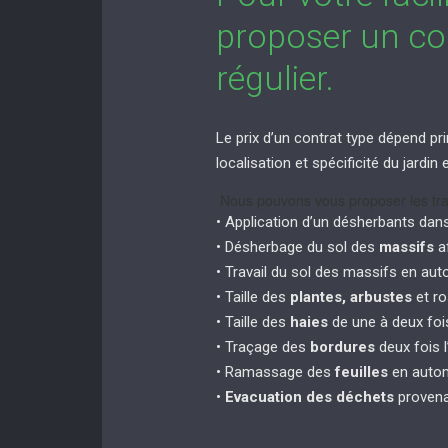
proposer un con
régulier.
Le prix d’un contrat type dépend pri
localisation et spécificité du jardi
Nous pouvons vous proposer les tra
• Application d’un désherbants dan
• Désherbage du sol des
massifs
af
• Travail du sol des massifs en au
• Taille des
plantes, arbustes
et ro
• Taille des
haies
de une à deux fois
• Traçage des
bordures
deux fois l
• Ramassage des
feuilles
en autom
•
Evacuation des déchets
provena