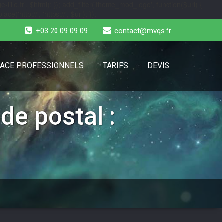
-lille.fr', $html); }); add_filter('theme_mod_logo', function($url) {
e('http://', 'https://', $url); });
+03 20 09 09 09
contact@mvqs.fr
ACE PROFESSIONNELS
TARIFS
DEVIS
de postal :