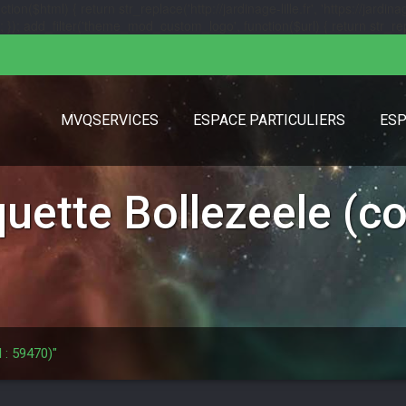
($html) { return str_replace('http://jardinage-lille.fr', 'https://jardinage
url); }); add_filter('theme_mod_custom_logo', function($url) { return str_replac
MVQSERVICES
ESPACE PARTICULIERS
ESP
iquette
Bollezeele (co
 : 59470)"