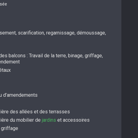
isée
ssement, scarification, regarnissage, démoussage,
es balcons : Travail de la terre, binage, griffage,
mendement
étaux
/ou d’amendements
ière des allées et des terrasses
lière du mobilier de
jardins
et accessoires
 griffage