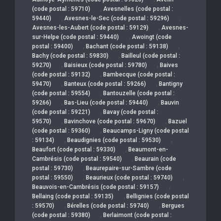
,
(code postal : 59710)
Avesnelles (code postal :
,
,
59440)
Avesnes-le-Sec (code postal : 59296)
,
Avesnes-les-Aubert (code postal : 59129)
Avesnes-
,
sur-Helpe (code postal : 59440)
Awoingt (code
,
,
postal : 59400)
Bachant (code postal : 59138)
,
Bachy (code postal : 59830)
Bailleul (code postal :
,
,
59270)
Baisieux (code postal : 59780)
Baives
,
(code postal : 59132)
Bambecque (code postal :
,
,
59470)
Banteux (code postal : 59266)
Bantigny
,
(code postal : 59554)
Bantouzelle (code postal :
,
,
59266)
Bas-Lieu (code postal : 59440)
Bauvin
,
(code postal : 59221)
Bavay (code postal :
,
,
59570)
Bavinchove (code postal : 59670)
Bazuel
,
(code postal : 59360)
Beaucamps-Ligny (code postal
,
,
: 59134)
Beaudignies (code postal : 59530)
,
Beaufort (code postal : 59330)
Beaumont-en-
,
Cambrésis (code postal : 59540)
Beaurain (code
,
postal : 59730)
Beaurepaire-sur-Sambre (code
,
,
postal : 59550)
Beaurieux (code postal : 59740)
,
Beauvois-en-Cambrésis (code postal : 59157)
,
Bellaing (code postal : 59135)
Bellignies (code postal
,
,
: 59570)
Bérelles (code postal : 59740)
Bergues
,
(code postal : 59380)
Berlaimont (code postal :