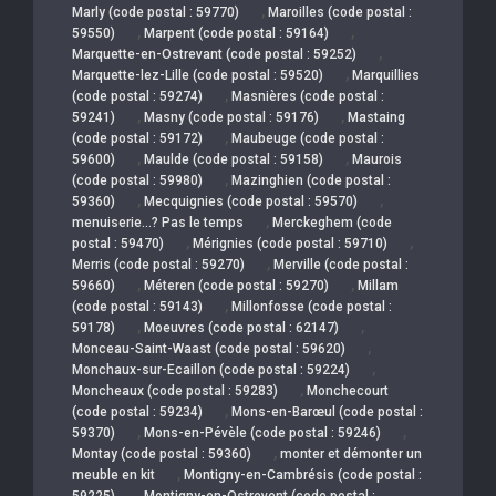
,
Marly (code postal : 59770)
Maroilles (code postal :
,
,
59550)
Marpent (code postal : 59164)
,
Marquette-en-Ostrevant (code postal : 59252)
,
Marquette-lez-Lille (code postal : 59520)
Marquillies
,
(code postal : 59274)
Masnières (code postal :
,
,
59241)
Masny (code postal : 59176)
Mastaing
,
(code postal : 59172)
Maubeuge (code postal :
,
,
59600)
Maulde (code postal : 59158)
Maurois
,
(code postal : 59980)
Mazinghien (code postal :
,
,
59360)
Mecquignies (code postal : 59570)
,
menuiserie…? Pas le temps
Merckeghem (code
,
,
postal : 59470)
Mérignies (code postal : 59710)
,
Merris (code postal : 59270)
Merville (code postal :
,
,
59660)
Méteren (code postal : 59270)
Millam
,
(code postal : 59143)
Millonfosse (code postal :
,
,
59178)
Moeuvres (code postal : 62147)
,
Monceau-Saint-Waast (code postal : 59620)
,
Monchaux-sur-Ecaillon (code postal : 59224)
,
Moncheaux (code postal : 59283)
Monchecourt
,
(code postal : 59234)
Mons-en-Barœul (code postal :
,
,
59370)
Mons-en-Pévèle (code postal : 59246)
,
Montay (code postal : 59360)
monter et démonter un
,
meuble en kit
Montigny-en-Cambrésis (code postal :
,
59225)
Montigny-en-Ostrevent (code postal :