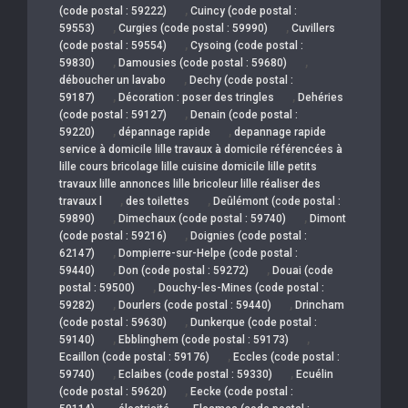
,
(code postal : 59222)
Cuincy (code postal :
,
,
59553)
Curgies (code postal : 59990)
Cuvillers
,
(code postal : 59554)
Cysoing (code postal :
,
,
59830)
Damousies (code postal : 59680)
,
déboucher un lavabo
Dechy (code postal :
,
,
59187)
Décoration : poser des tringles
Dehéries
,
(code postal : 59127)
Denain (code postal :
,
,
59220)
dépannage rapide
depannage rapide
service à domicile lille travaux à domicile référencées à
lille cours bricolage lille cuisine domicile lille petits
travaux lille annonces lille bricoleur lille réaliser des
,
,
travaux l
des toilettes
Deûlémont (code postal :
,
,
59890)
Dimechaux (code postal : 59740)
Dimont
,
(code postal : 59216)
Doignies (code postal :
,
62147)
Dompierre-sur-Helpe (code postal :
,
,
59440)
Don (code postal : 59272)
Douai (code
,
postal : 59500)
Douchy-les-Mines (code postal :
,
,
59282)
Dourlers (code postal : 59440)
Drincham
,
(code postal : 59630)
Dunkerque (code postal :
,
,
59140)
Ebblinghem (code postal : 59173)
,
Ecaillon (code postal : 59176)
Eccles (code postal :
,
,
59740)
Eclaibes (code postal : 59330)
Ecuélin
,
(code postal : 59620)
Eecke (code postal :
,
,