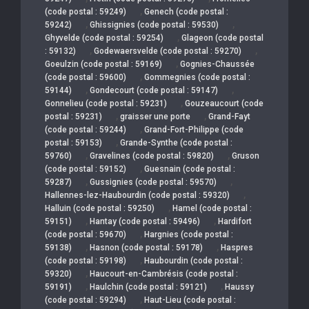
,
(code postal : 59249)
Genech (code postal :
,
,
59242)
Ghissignies (code postal : 59530)
,
Ghyvelde (code postal : 59254)
Glageon (code postal
,
,
: 59132)
Godewaersvelde (code postal : 59270)
,
Goeulzin (code postal : 59169)
Gognies-Chaussée
,
(code postal : 59600)
Gommegnies (code postal :
,
,
59144)
Gondecourt (code postal : 59147)
,
Gonnelieu (code postal : 59231)
Gouzeaucourt (code
,
,
postal : 59231)
graisser une porte
Grand-Fayt
,
(code postal : 59244)
Grand-Fort-Philippe (code
,
postal : 59153)
Grande-Synthe (code postal :
,
,
59760)
Gravelines (code postal : 59820)
Gruson
,
(code postal : 59152)
Guesnain (code postal :
,
,
59287)
Gussignies (code postal : 59570)
,
Hallennes-lez-Haubourdin (code postal : 59320)
,
Halluin (code postal : 59250)
Hamel (code postal :
,
,
59151)
Hantay (code postal : 59496)
Hardifort
,
(code postal : 59670)
Hargnies (code postal :
,
,
59138)
Hasnon (code postal : 59178)
Haspres
,
(code postal : 59198)
Haubourdin (code postal :
,
59320)
Haucourt-en-Cambrésis (code postal :
,
,
59191)
Haulchin (code postal : 59121)
Haussy
,
(code postal : 59294)
Haut-Lieu (code postal :