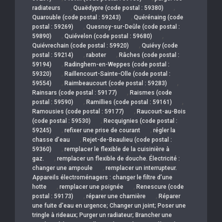
,
,
radiateurs
Quaëdypre (code postal : 59380)
,
Quarouble (code postal : 59243)
Quérénaing (code
,
postal : 59269)
Quesnoy-sur-Deûle (code postal :
,
,
59890)
Quiévelon (code postal : 59680)
,
Quiévrechain (code postal : 59920)
Quiévy (code
,
,
postal : 59214)
raboter
Râches (code postal :
,
59194)
Radinghem-en-Weppes (code postal :
,
59320)
Raillencourt-Sainte-Olle (code postal :
,
,
59554)
Raimbeaucourt (code postal : 59283)
,
Rainsars (code postal : 59177)
Raismes (code
,
,
postal : 59590)
Ramillies (code postal : 59161)
,
Ramousies (code postal : 59177)
Raucourt-au-Bois
,
(code postal : 59530)
Recquignies (code postal :
,
,
59245)
refixer une prise de courant
régler la
,
chasse d’eau
Rejet-de-Beaulieu (code postal :
,
59360)
remplacer le flexible de la cuisinière à
,
gaz.
remplacer un flexible de douche. Électricité :
,
changer une ampoule
remplacer un interrupteur.
Appareils électroménagers : changer le filtre d’une
,
,
hotte
remplacer une poignée
Renescure (code
,
,
postal : 59173)
réparer une charnière
Réparer
une fuite d'eau en urgence; Changer un joint; Poser une
tringle à rideaux; Purger un radiateur; Brancher une