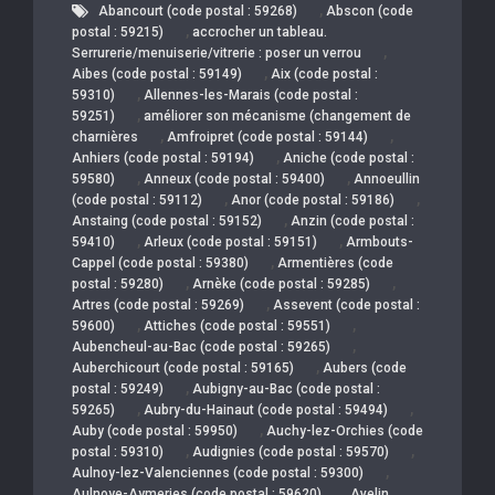
,
Abancourt (code postal : 59268)
Abscon (code
,
postal : 59215)
accrocher un tableau.
,
Serrurerie/menuiserie/vitrerie : poser un verrou
,
Aibes (code postal : 59149)
Aix (code postal :
,
59310)
Allennes-les-Marais (code postal :
,
59251)
améliorer son mécanisme (changement de
,
,
charnières
Amfroipret (code postal : 59144)
,
Anhiers (code postal : 59194)
Aniche (code postal :
,
,
59580)
Anneux (code postal : 59400)
Annoeullin
,
,
(code postal : 59112)
Anor (code postal : 59186)
,
Anstaing (code postal : 59152)
Anzin (code postal :
,
,
59410)
Arleux (code postal : 59151)
Armbouts-
,
Cappel (code postal : 59380)
Armentières (code
,
,
postal : 59280)
Arnèke (code postal : 59285)
,
Artres (code postal : 59269)
Assevent (code postal :
,
,
59600)
Attiches (code postal : 59551)
,
Aubencheul-au-Bac (code postal : 59265)
,
Auberchicourt (code postal : 59165)
Aubers (code
,
postal : 59249)
Aubigny-au-Bac (code postal :
,
,
59265)
Aubry-du-Hainaut (code postal : 59494)
,
Auby (code postal : 59950)
Auchy-lez-Orchies (code
,
,
postal : 59310)
Audignies (code postal : 59570)
,
Aulnoy-lez-Valenciennes (code postal : 59300)
,
Aulnoye-Aymeries (code postal : 59620)
Avelin