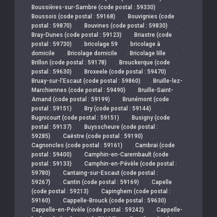
,
Boussières-sur-Sambre (code postal : 59330)
,
Boussois (code postal : 59168)
Bouvignies (code
,
,
postal : 59870)
Bouvines (code postal : 59830)
,
Bray-Dunes (code postal : 59123)
Briastre (code
,
,
postal : 59730)
bricolage 59
bricolage à
,
,
,
domicile
Bricolage domicile
Bricolage lille
,
Brillon (code postal : 59178)
Brouckerque (code
,
,
postal : 59630)
Broxeele (code postal : 59470)
,
Bruay-sur-l'Escaut (code postal : 59860)
Bruille-lez-
,
Marchiennes (code postal : 59490)
Bruille-Saint-
,
Amand (code postal : 59199)
Brunémont (code
,
,
postal : 59151)
Bry (code postal : 59144)
,
Bugnicourt (code postal : 59151)
Busigny (code
,
postal : 59137)
Buysscheure (code postal :
,
,
59285)
Caëstre (code postal : 59190)
,
Cagnoncles (code postal : 59161)
Cambrai (code
,
postal : 59400)
Camphin-en-Carembault (code
,
postal : 59133)
Camphin-en-Pévèle (code postal :
,
59780)
Cantaing-sur-Escaut (code postal :
,
,
59267)
Cantin (code postal : 59169)
Capelle
,
(code postal : 59213)
Capinghem (code postal :
,
,
59160)
Cappelle-Brouck (code postal : 59630)
,
Cappelle-en-Pévèle (code postal : 59242)
Cappelle-