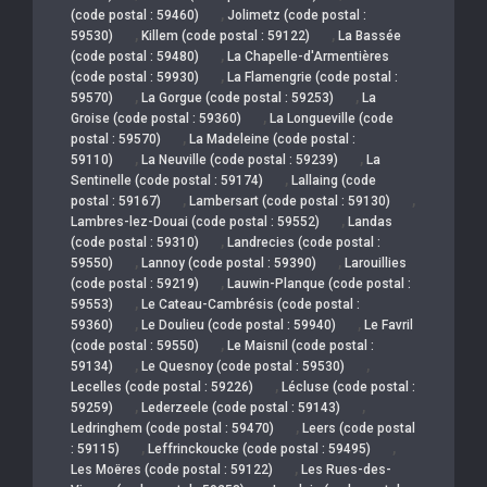
,
(code postal : 59460)
Jolimetz (code postal :
,
,
59530)
Killem (code postal : 59122)
La Bassée
,
(code postal : 59480)
La Chapelle-d'Armentières
,
(code postal : 59930)
La Flamengrie (code postal :
,
,
59570)
La Gorgue (code postal : 59253)
La
,
Groise (code postal : 59360)
La Longueville (code
,
postal : 59570)
La Madeleine (code postal :
,
,
59110)
La Neuville (code postal : 59239)
La
,
Sentinelle (code postal : 59174)
Lallaing (code
,
,
postal : 59167)
Lambersart (code postal : 59130)
,
Lambres-lez-Douai (code postal : 59552)
Landas
,
(code postal : 59310)
Landrecies (code postal :
,
,
59550)
Lannoy (code postal : 59390)
Larouillies
,
(code postal : 59219)
Lauwin-Planque (code postal :
,
59553)
Le Cateau-Cambrésis (code postal :
,
,
59360)
Le Doulieu (code postal : 59940)
Le Favril
,
(code postal : 59550)
Le Maisnil (code postal :
,
,
59134)
Le Quesnoy (code postal : 59530)
,
Lecelles (code postal : 59226)
Lécluse (code postal :
,
,
59259)
Lederzeele (code postal : 59143)
,
Ledringhem (code postal : 59470)
Leers (code postal
,
,
: 59115)
Leffrinckoucke (code postal : 59495)
,
Les Moëres (code postal : 59122)
Les Rues-des-