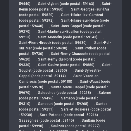
,
,
59440)
Saint-Aybert (code postal : 59163)
Saint-
,
Benin (code postal : 59360)
Saint-Georges-sur-l'Aa
,
(code postal : 59820)
Saint-Hilaire-lez-Cambrai
,
(code postal : 59292)
Saint-Hilaire-sur-Helpe (code
,
postal : 59440)
Saint-Jans-Cappel (code postal :
,
59270)
Saint-Martin-sur-Ecaillon (code postal :
,
,
59213)
Saint-Momelin (code postal : 59143)
,
Saint-Pierre-Brouck (code postal : 59630)
Saint-Pol-
,
sur-Mer (code postal : 59430)
Saint-Python (code
,
postal : 59730)
Saint-Remy-Chaussée (code postal :
,
59620)
Saint-Remy-du-Nord (code postal :
,
,
59330)
Saint-Saulve (code postal : 59880)
Saint-
,
Souplet (code postal : 59360)
Saint-Sylvestre-
,
Cappel (code postal : 59114)
Saint-Vaast-en-
,
Cambrésis (code postal : 59188)
Saint-Waast (code
,
postal : 59570)
Sainte-Marie-Cappel (code postal :
,
,
59670)
Salesches (code postal : 59218)
Salomé
,
(code postal : 59496)
Saméon (code postal :
,
,
59310)
Sancourt (code postal : 59268)
Santes
,
(code postal : 59211)
Sars-et-Rosières (code postal
,
,
: 59230)
Sars-Poteries (code postal : 59216)
,
Sassegnies (code postal : 59145)
Saultain (code
,
,
postal : 59990)
Saulzoir (code postal : 59227)