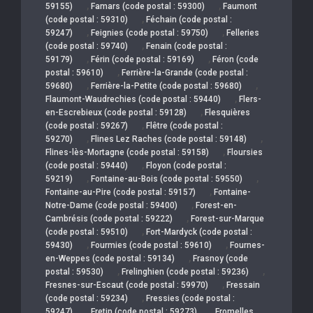
,
,
59155)
Famars (code postal : 59300)
Faumont
,
(code postal : 59310)
Féchain (code postal :
,
,
59247)
Feignies (code postal : 59750)
Felleries
,
(code postal : 59740)
Fenain (code postal :
,
,
59179)
Férin (code postal : 59169)
Féron (code
,
postal : 59610)
Ferrière-la-Grande (code postal :
,
,
59680)
Ferrière-la-Petite (code postal : 59680)
,
Flaumont-Waudrechies (code postal : 59440)
Flers-
,
en-Escrebieux (code postal : 59128)
Flesquières
,
(code postal : 59267)
Flêtre (code postal :
,
,
59270)
Flines Lez Raches (code postal : 59148)
,
Flines-lès-Mortagne (code postal : 59158)
Floursies
,
(code postal : 59440)
Floyon (code postal :
,
,
59219)
Fontaine-au-Bois (code postal : 59550)
,
Fontaine-au-Pire (code postal : 59157)
Fontaine-
,
Notre-Dame (code postal : 59400)
Forest-en-
,
Cambrésis (code postal : 59222)
Forest-sur-Marque
,
(code postal : 59510)
Fort-Mardyck (code postal :
,
,
59430)
Fourmies (code postal : 59610)
Fournes-
,
en-Weppes (code postal : 59134)
Frasnoy (code
,
,
postal : 59530)
Frelinghien (code postal : 59236)
,
Fresnes-sur-Escaut (code postal : 59970)
Fressain
,
(code postal : 59234)
Fressies (code postal :
,
,
59247)
Fretin (code postal : 59273)
Fromelles