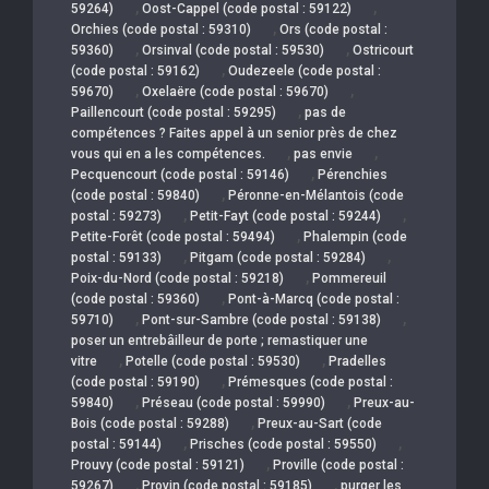
,
,
59264)
Oost-Cappel (code postal : 59122)
,
Orchies (code postal : 59310)
Ors (code postal :
,
,
59360)
Orsinval (code postal : 59530)
Ostricourt
,
(code postal : 59162)
Oudezeele (code postal :
,
,
59670)
Oxelaëre (code postal : 59670)
,
Paillencourt (code postal : 59295)
pas de
compétences ? Faites appel à un senior près de chez
,
,
vous qui en a les compétences.
pas envie
,
Pecquencourt (code postal : 59146)
Pérenchies
,
(code postal : 59840)
Péronne-en-Mélantois (code
,
,
postal : 59273)
Petit-Fayt (code postal : 59244)
,
Petite-Forêt (code postal : 59494)
Phalempin (code
,
,
postal : 59133)
Pitgam (code postal : 59284)
,
Poix-du-Nord (code postal : 59218)
Pommereuil
,
(code postal : 59360)
Pont-à-Marcq (code postal :
,
,
59710)
Pont-sur-Sambre (code postal : 59138)
poser un entrebâilleur de porte ; remastiquer une
,
,
vitre
Potelle (code postal : 59530)
Pradelles
,
(code postal : 59190)
Prémesques (code postal :
,
,
59840)
Préseau (code postal : 59990)
Preux-au-
,
Bois (code postal : 59288)
Preux-au-Sart (code
,
,
postal : 59144)
Prisches (code postal : 59550)
,
Prouvy (code postal : 59121)
Proville (code postal :
,
,
59267)
Provin (code postal : 59185)
purger les