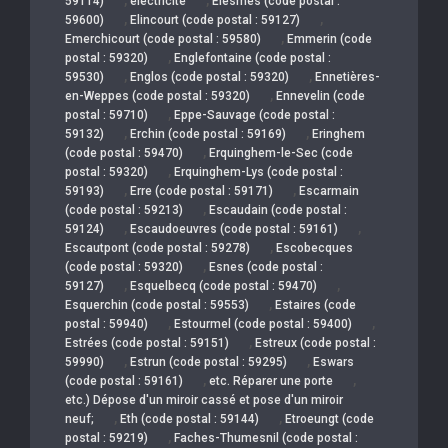
59114)
électricité
Elesmes (code postal :
,
,
59600)
Elincourt (code postal : 59127)
,
Emerchicourt (code postal : 59580)
Emmerin (code
,
postal : 59320)
Englefontaine (code postal :
,
,
59530)
Englos (code postal : 59320)
Ennetières-
,
en-Weppes (code postal : 59320)
Ennevelin (code
,
postal : 59710)
Eppe-Sauvage (code postal :
,
,
59132)
Erchin (code postal : 59169)
Eringhem
,
(code postal : 59470)
Erquinghem-le-Sec (code
,
postal : 59320)
Erquinghem-Lys (code postal :
,
,
59193)
Erre (code postal : 59171)
Escarmain
,
(code postal : 59213)
Escaudain (code postal :
,
,
59124)
Escaudoeuvres (code postal : 59161)
,
Escautpont (code postal : 59278)
Escobecques
,
(code postal : 59320)
Esnes (code postal :
,
,
59127)
Esquelbecq (code postal : 59470)
,
Esquerchin (code postal : 59553)
Estaires (code
,
,
postal : 59940)
Estourmel (code postal : 59400)
,
Estrées (code postal : 59151)
Estreux (code postal :
,
,
59990)
Estrun (code postal : 59295)
Eswars
,
,
(code postal : 59161)
etc. Réparer une porte
etc.) Dépose d'un miroir cassé et pose d'un miroir
,
,
neuf;
Eth (code postal : 59144)
Etroeungt (code
,
postal : 59219)
Faches-Thumesnil (code postal :