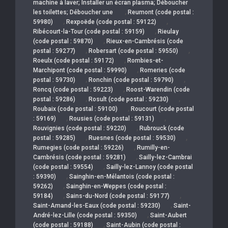
machine à laver; Installer un écran plasma; Déboucher
,
les toilettes; Déboucher une
Reumont (code postal :
,
,
59980)
Rexpoëde (code postal : 59122)
,
Ribécourt-la-Tour (code postal : 59159)
Rieulay
,
(code postal : 59870)
Rieux-en-Cambrésis (code
,
,
postal : 59277)
Robersart (code postal : 59550)
,
Roeulx (code postal : 59172)
Rombies-et-
,
Marchipont (code postal : 59990)
Romeries (code
,
,
postal : 59730)
Ronchin (code postal : 59790)
,
Roncq (code postal : 59223)
Roost-Warendin (code
,
,
postal : 59286)
Rosult (code postal : 59230)
,
Roubaix (code postal : 59100)
Roucourt (code postal
,
,
: 59169)
Rousies (code postal : 59131)
,
Rouvignies (code postal : 59220)
Rubrouck (code
,
,
postal : 59285)
Ruesnes (code postal : 59530)
,
Rumegies (code postal : 59226)
Rumilly-en-
,
Cambrésis (code postal : 59281)
Sailly-lez-Cambrai
,
(code postal : 59554)
Sailly-lez-Lannoy (code postal
,
: 59390)
Sainghin-en-Mélantois (code postal :
,
59262)
Sainghin-en-Weppes (code postal :
,
,
59184)
Sains-du-Nord (code postal : 59177)
,
Saint-Amand-les-Eaux (code postal : 59230)
Saint-
,
André-lez-Lille (code postal : 59350)
Saint-Aubert
,
(code postal : 59188)
Saint-Aubin (code postal :