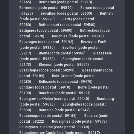
,
,
59145)
Bermerain (code postal : 59213)
,
Bermeries (code postal : 59570)
Bersée (code postal
,
,
: 59235)
Bersillies (code postal : 59600)
Berthen
,
(code postal : 59270)
Bertry (code postal :
,
,
59980)
Béthencourt (code postal : 59540)
,
Bettignies (code postal : 59600)
Bettrechies (code
,
,
postal : 59570)
Beugnies (code postal : 59216)
,
Beuvrages (code postal : 59192)
Beuvry-la-Forêt
,
(code postal : 59310)
Bévillers (code postal :
,
,
59217)
Bierne (code postal : 59380)
Bissezeele
,
(code postal : 59380)
Blaringhem (code postal :
,
,
59173)
Blécourt (code postal : 59554)
,
Boeschepe (code postal : 59299)
Boëseghem (code
,
postal : 59189)
Bois-Grenier (code postal :
,
,
59280)
Bollezeele (code postal : 59470)
,
Bondues (code postal : 59910)
Borre (code postal :
,
,
59190)
Bouchain (code postal : 59111)
,
Boulogne-sur-Helpe (code postal : 59440)
Bourbourg
,
(code postal : 59630)
Bourghelles (code postal :
,
,
59830)
Boursies (code postal : 62147)
,
Bousbecque (code postal : 59166)
Bousies (code
,
,
postal : 59222)
Bousignies (code postal : 59178)
,
Bousignies-sur-Roc (code postal : 59149)
,
Boussières-en-Cambrésis (code postal : 59217)