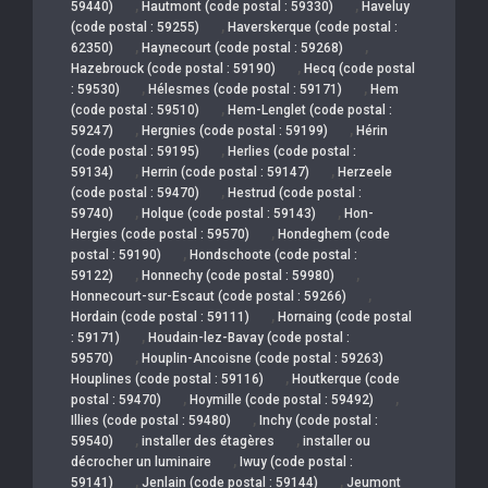
,
,
59440)
Hautmont (code postal : 59330)
Haveluy
,
(code postal : 59255)
Haverskerque (code postal :
,
,
62350)
Haynecourt (code postal : 59268)
,
Hazebrouck (code postal : 59190)
Hecq (code postal
,
,
: 59530)
Hélesmes (code postal : 59171)
Hem
,
(code postal : 59510)
Hem-Lenglet (code postal :
,
,
59247)
Hergnies (code postal : 59199)
Hérin
,
(code postal : 59195)
Herlies (code postal :
,
,
59134)
Herrin (code postal : 59147)
Herzeele
,
(code postal : 59470)
Hestrud (code postal :
,
,
59740)
Holque (code postal : 59143)
Hon-
,
Hergies (code postal : 59570)
Hondeghem (code
,
postal : 59190)
Hondschoote (code postal :
,
,
59122)
Honnechy (code postal : 59980)
,
Honnecourt-sur-Escaut (code postal : 59266)
,
Hordain (code postal : 59111)
Hornaing (code postal
,
: 59171)
Houdain-lez-Bavay (code postal :
,
59570)
Houplin-Ancoisne (code postal : 59263)
,
Houplines (code postal : 59116)
Houtkerque (code
,
,
postal : 59470)
Hoymille (code postal : 59492)
,
Illies (code postal : 59480)
Inchy (code postal :
,
,
59540)
installer des étagères
installer ou
,
décrocher un luminaire
Iwuy (code postal :
,
,
59141)
Jenlain (code postal : 59144)
Jeumont