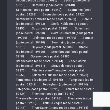
,
Sebourg (code postal : 59990)
Seclin (code postal :
,
,
59113)
Sémeries (code postal : 59440)
,
Semousies (code postal : 59440)
Sepmeries (code
,
,
postal : 59269)
Sequedin (code postal : 59320)
,
Séranvillers-Forenville (code postal : 59400)
Sercus
,
(code postal : 59173)
Sin-le-Noble (code postal :
,
,
59450)
Socx (code postal : 59380)
Solesmes
,
(code postal : 59730)
Solre-le-Château (code postal
,
,
: 59740)
Solrinnes (code postal : 59740)
Somain
,
(code postal : 59490)
Sommaing (code postal :
,
,
59213)
Spycker (code postal : 59380)
Staple
,
(code postal : 59190)
Steenbecque (code postal :
,
,
59189
Steene (code postal : 59380)
,
Steenvoorde (code postal : 59114)
Steenwerck
,
(code postal : 59181)
Strazeele (code postal :
,
59270)
Taisnières-en-Thiérache (code postal :
,
,
59550)
Taisnières-sur-Hon (code postal : 59570)
,
Templemars (code postal : 59175)
Templeuve (code
,
,
postal : 59242)
Terdeghem (code postal : 59114)
,
Téteghem (code postal : 59229)
Thiant (code postal :
,
,
59224)
Thiennes (code postal : 59189)
,
Thivencelle (code postal : 59163)
Thumeries (code
,
postal : 59239)
Thun-l'Evêque (code postal :
,
,
59141)
Thun-Saint-Amand (code postal : 59158)