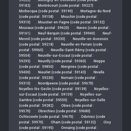
,
,
59182)
Montrécourt (code postal : 59227)
,
Morbecque (code postal : 59190)
Mortagne-du-Nord
,
(code postal : 59158)
Mouchin (code postal :
,
,
59310)
Moustier-en-Fagne (code postal : 59132)
,
Mouvaux (code postal : 59420)
Naves (code postal :
,
,
59161)
Neuf-Berquin (code postal : 59940)
Neuf-
,
Mesnil (code postal : 59330)
Neuville-en-Avesnois
,
(code postal : 59218)
Neuville-en-Ferrain (code
,
postal : 59960)
Neuville-Saint-Rémy (code postal :
,
59554)
Neuville-sur-Escaut (code postal :
,
,
59293)
Neuvilly (code postal : 59360)
Nieppe
,
(code postal : 59850)
Niergnies (code postal :
,
,
59400)
Nieurlet (code postal : 59143)
Nivelle
,
(code postal : 59230)
Nomain (code postal :
,
,
59310)
Noordpeene (code postal : 59670)
,
Noyelles-lès-Seclin (code postal : 59139)
Noyelles-
,
sur-Escaut (code postal : 59159)
Noyelles-sur-
,
Sambre (code postal : 59550)
Noyelles-sur-Selle
,
(code postal : 59282)
Obies (code postal :
,
,
59570)
Obrechies (code postal : 59680)
,
Ochtezeele (code postal : 59670)
Odomez (code
,
,
postal : 59970)
Ohain (code postal : 59132)
Oisy
,
(code postal : 59195)
Onnaing (code postal :