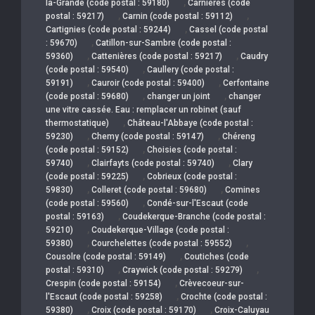
,
la-Grande (code postal : 59180)
Carnières (code
,
,
postal : 59217)
Carnin (code postal : 59112)
,
Cartignies (code postal : 59244)
Cassel (code postal
,
: 59670)
Catillon-sur-Sambre (code postal :
,
,
59360)
Cattenières (code postal : 59217)
Caudry
,
(code postal : 59540)
Caullery (code postal :
,
,
59191)
Cauroir (code postal : 59400)
Cerfontaine
,
,
(code postal : 59680)
changer un joint
changer
une vitre cassée. Eau : remplacer un robinet (sauf
,
thermostatique)
Château-l'Abbaye (code postal :
,
,
59230)
Chemy (code postal : 59147)
Chéreng
,
(code postal : 59152)
Choisies (code postal :
,
,
59740)
Clairfayts (code postal : 59740)
Clary
,
(code postal : 59225)
Cobrieux (code postal :
,
,
59830)
Colleret (code postal : 59680)
Comines
,
(code postal : 59560)
Condé-sur-l'Escaut (code
,
postal : 59163)
Coudekerque-Branche (code postal :
,
59210)
Coudekerque-Village (code postal :
,
,
59380)
Courchelettes (code postal : 59552)
,
Cousolre (code postal : 59149)
Coutiches (code
,
,
postal : 59310)
Craywick (code postal : 59279)
,
Crespin (code postal : 59154)
Crèvecoeur-sur-
,
l'Escaut (code postal : 59258)
Crochte (code postal :
,
,
59380)
Croix (code postal : 59170)
Croix-Caluyau