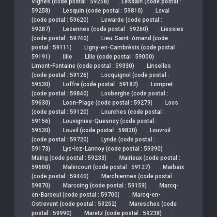
,
Vignes (code postal : 59258)
Lesdain (code postal :
,
,
59258)
Lesquin (code postal : 59810)
Leval
,
(code postal : 59620)
Lewarde (code postal :
,
,
59287)
Lezennes (code postal : 59260)
Liessies
,
(code postal : 59740)
Lieu-Saint-Amand (code
,
postal : 59111)
Ligny-en-Cambrésis (code postal :
,
,
,
59191)
lille
Lille (code postal : 59000)
,
Limont-Fontaine (code postal : 59330)
Linselles
,
(code postal : 59126)
Locquignol (code postal :
,
,
59530)
Loffre (code postal : 59182)
Lompret
,
(code postal : 59840)
Looberghe (code postal :
,
,
59630)
Loon-Plage (code postal : 59279)
Loos
,
(code postal : 59120)
Lourches (code postal :
,
59156)
Louvignies-Quesnoy (code postal :
,
,
59530)
Louvil (code postal : 59830)
Louvroil
,
(code postal : 59720)
Lynde (code postal :
,
,
59173)
Lys-lez-Lannoy (code postal : 59390)
,
Maing (code postal : 59233)
Mairieux (code postal :
,
,
59600)
Malincourt (code postal : 59127)
Marbaix
,
(code postal : 59440)
Marchiennes (code postal :
,
,
59870)
Marcoing (code postal : 59159)
Marcq-
,
en-Baroeul (code postal : 59700)
Marcq-en-
,
Ostrevent (code postal : 59252)
Maresches (code
,
,
postal : 59990)
Maretz (code postal : 59238)