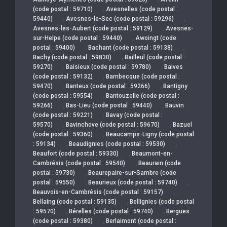
,
(code postal : 59710)
Avesnelles (code postal :
,
,
59440)
Avesnes-le-Sec (code postal : 59296)
,
Avesnes-les-Aubert (code postal : 59129)
Avesnes-
,
sur-Helpe (code postal : 59440)
Awoingt (code
,
,
postal : 59400)
Bachant (code postal : 59138)
,
Bachy (code postal : 59830)
Bailleul (code postal :
,
,
59270)
Baisieux (code postal : 59780)
Baives
,
(code postal : 59132)
Bambecque (code postal :
,
,
59470)
Banteux (code postal : 59266)
Bantigny
,
(code postal : 59554)
Bantouzelle (code postal :
,
,
59266)
Bas-Lieu (code postal : 59440)
Bauvin
,
(code postal : 59221)
Bavay (code postal :
,
,
59570)
Bavinchove (code postal : 59670)
Bazuel
,
(code postal : 59360)
Beaucamps-Ligny (code postal
,
,
: 59134)
Beaudignies (code postal : 59530)
,
Beaufort (code postal : 59330)
Beaumont-en-
,
Cambrésis (code postal : 59540)
Beaurain (code
,
postal : 59730)
Beaurepaire-sur-Sambre (code
,
,
postal : 59550)
Beaurieux (code postal : 59740)
,
Beauvois-en-Cambrésis (code postal : 59157)
,
Bellaing (code postal : 59135)
Bellignies (code postal
,
,
: 59570)
Bérelles (code postal : 59740)
Bergues
,
(code postal : 59380)
Berlaimont (code postal :