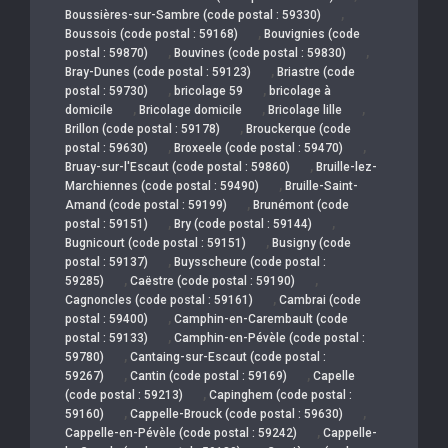
,
Boussières-sur-Sambre (code postal : 59330)
,
Boussois (code postal : 59168)
Bouvignies (code
,
,
postal : 59870)
Bouvines (code postal : 59830)
,
Bray-Dunes (code postal : 59123)
Briastre (code
,
,
postal : 59730)
bricolage 59
bricolage à
,
,
,
domicile
Bricolage domicile
Bricolage lille
,
Brillon (code postal : 59178)
Brouckerque (code
,
,
postal : 59630)
Broxeele (code postal : 59470)
,
Bruay-sur-l'Escaut (code postal : 59860)
Bruille-lez-
,
Marchiennes (code postal : 59490)
Bruille-Saint-
,
Amand (code postal : 59199)
Brunémont (code
,
,
postal : 59151)
Bry (code postal : 59144)
,
Bugnicourt (code postal : 59151)
Busigny (code
,
postal : 59137)
Buysscheure (code postal :
,
,
59285)
Caëstre (code postal : 59190)
,
Cagnoncles (code postal : 59161)
Cambrai (code
,
postal : 59400)
Camphin-en-Carembault (code
,
postal : 59133)
Camphin-en-Pévèle (code postal :
,
59780)
Cantaing-sur-Escaut (code postal :
,
,
59267)
Cantin (code postal : 59169)
Capelle
,
(code postal : 59213)
Capinghem (code postal :
,
,
59160)
Cappelle-Brouck (code postal : 59630)
,
Cappelle-en-Pévèle (code postal : 59242)
Cappelle-