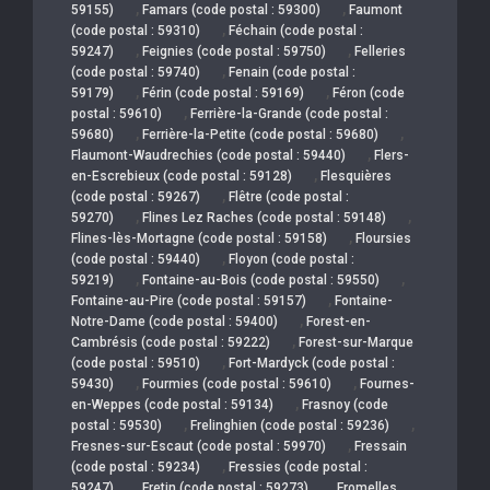
,
,
59155)
Famars (code postal : 59300)
Faumont
,
(code postal : 59310)
Féchain (code postal :
,
,
59247)
Feignies (code postal : 59750)
Felleries
,
(code postal : 59740)
Fenain (code postal :
,
,
59179)
Férin (code postal : 59169)
Féron (code
,
postal : 59610)
Ferrière-la-Grande (code postal :
,
,
59680)
Ferrière-la-Petite (code postal : 59680)
,
Flaumont-Waudrechies (code postal : 59440)
Flers-
,
en-Escrebieux (code postal : 59128)
Flesquières
,
(code postal : 59267)
Flêtre (code postal :
,
,
59270)
Flines Lez Raches (code postal : 59148)
,
Flines-lès-Mortagne (code postal : 59158)
Floursies
,
(code postal : 59440)
Floyon (code postal :
,
,
59219)
Fontaine-au-Bois (code postal : 59550)
,
Fontaine-au-Pire (code postal : 59157)
Fontaine-
,
Notre-Dame (code postal : 59400)
Forest-en-
,
Cambrésis (code postal : 59222)
Forest-sur-Marque
,
(code postal : 59510)
Fort-Mardyck (code postal :
,
,
59430)
Fourmies (code postal : 59610)
Fournes-
,
en-Weppes (code postal : 59134)
Frasnoy (code
,
,
postal : 59530)
Frelinghien (code postal : 59236)
,
Fresnes-sur-Escaut (code postal : 59970)
Fressain
,
(code postal : 59234)
Fressies (code postal :
,
,
59247)
Fretin (code postal : 59273)
Fromelles