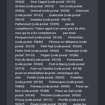
,
,
59264)
Oost-Cappel (code postal : 59122)
,
Orchies (code postal : 59310)
Ors (code postal :
,
,
59360)
Orsinval (code postal : 59530)
Ostricourt
,
(code postal : 59162)
Oudezeele (code postal :
,
,
59670)
Oxelaëre (code postal : 59670)
,
Paillencourt (code postal : 59295)
pas de
compétences ? Faites appel à un senior près de chez
,
,
vous qui en a les compétences.
pas envie
,
Pecquencourt (code postal : 59146)
Pérenchies
,
(code postal : 59840)
Péronne-en-Mélantois (code
,
,
postal : 59273)
Petit-Fayt (code postal : 59244)
,
Petite-Forêt (code postal : 59494)
Phalempin (code
,
,
postal : 59133)
Pitgam (code postal : 59284)
,
Poix-du-Nord (code postal : 59218)
Pommereuil
,
(code postal : 59360)
Pont-à-Marcq (code postal :
,
,
59710)
Pont-sur-Sambre (code postal : 59138)
poser un entrebâilleur de porte ; remastiquer une
,
,
vitre
Potelle (code postal : 59530)
Pradelles
,
(code postal : 59190)
Prémesques (code postal :
,
,
59840)
Préseau (code postal : 59990)
Preux-au-
,
Bois (code postal : 59288)
Preux-au-Sart (code
,
,
postal : 59144)
Prisches (code postal : 59550)
,
Prouvy (code postal : 59121)
Proville (code postal :
,
,
59267)
Provin (code postal : 59185)
purger les