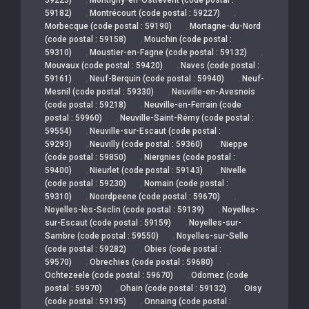
,
,
59182)
Montrécourt (code postal : 59227)
,
Morbecque (code postal : 59190)
Mortagne-du-Nord
,
(code postal : 59158)
Mouchin (code postal :
,
,
59310)
Moustier-en-Fagne (code postal : 59132)
,
Mouvaux (code postal : 59420)
Naves (code postal :
,
,
59161)
Neuf-Berquin (code postal : 59940)
Neuf-
,
Mesnil (code postal : 59330)
Neuville-en-Avesnois
,
(code postal : 59218)
Neuville-en-Ferrain (code
,
postal : 59960)
Neuville-Saint-Rémy (code postal :
,
59554)
Neuville-sur-Escaut (code postal :
,
,
59293)
Neuvilly (code postal : 59360)
Nieppe
,
(code postal : 59850)
Niergnies (code postal :
,
,
59400)
Nieurlet (code postal : 59143)
Nivelle
,
(code postal : 59230)
Nomain (code postal :
,
,
59310)
Noordpeene (code postal : 59670)
,
Noyelles-lès-Seclin (code postal : 59139)
Noyelles-
,
sur-Escaut (code postal : 59159)
Noyelles-sur-
,
Sambre (code postal : 59550)
Noyelles-sur-Selle
,
(code postal : 59282)
Obies (code postal :
,
,
59570)
Obrechies (code postal : 59680)
,
Ochtezeele (code postal : 59670)
Odomez (code
,
,
postal : 59970)
Ohain (code postal : 59132)
Oisy
,
(code postal : 59195)
Onnaing (code postal :