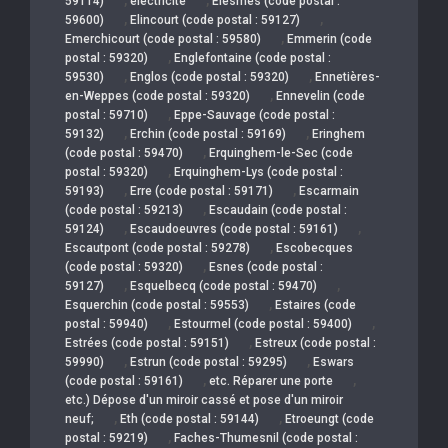
59114)
électricité
Elesmes (code postal :
,
,
59600)
Elincourt (code postal : 59127)
,
Emerchicourt (code postal : 59580)
Emmerin (code
,
postal : 59320)
Englefontaine (code postal :
,
,
59530)
Englos (code postal : 59320)
Ennetières-
,
en-Weppes (code postal : 59320)
Ennevelin (code
,
postal : 59710)
Eppe-Sauvage (code postal :
,
,
59132)
Erchin (code postal : 59169)
Eringhem
,
(code postal : 59470)
Erquinghem-le-Sec (code
,
postal : 59320)
Erquinghem-Lys (code postal :
,
,
59193)
Erre (code postal : 59171)
Escarmain
,
(code postal : 59213)
Escaudain (code postal :
,
,
59124)
Escaudoeuvres (code postal : 59161)
,
Escautpont (code postal : 59278)
Escobecques
,
(code postal : 59320)
Esnes (code postal :
,
,
59127)
Esquelbecq (code postal : 59470)
,
Esquerchin (code postal : 59553)
Estaires (code
,
,
postal : 59940)
Estourmel (code postal : 59400)
,
Estrées (code postal : 59151)
Estreux (code postal :
,
,
59990)
Estrun (code postal : 59295)
Eswars
,
,
(code postal : 59161)
etc. Réparer une porte
etc.) Dépose d'un miroir cassé et pose d'un miroir
,
,
neuf;
Eth (code postal : 59144)
Etroeungt (code
,
postal : 59219)
Faches-Thumesnil (code postal :