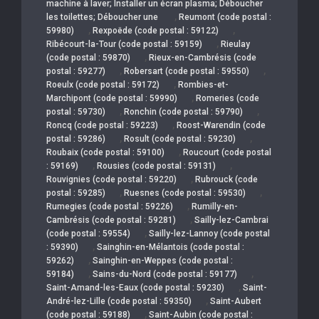
machine à laver; Installer un écran plasma; Déboucher
,
les toilettes; Déboucher une
Reumont (code postal :
,
,
59980)
Rexpoëde (code postal : 59122)
,
Ribécourt-la-Tour (code postal : 59159)
Rieulay
,
(code postal : 59870)
Rieux-en-Cambrésis (code
,
,
postal : 59277)
Robersart (code postal : 59550)
,
Roeulx (code postal : 59172)
Rombies-et-
,
Marchipont (code postal : 59990)
Romeries (code
,
,
postal : 59730)
Ronchin (code postal : 59790)
,
Roncq (code postal : 59223)
Roost-Warendin (code
,
,
postal : 59286)
Rosult (code postal : 59230)
,
Roubaix (code postal : 59100)
Roucourt (code postal
,
,
: 59169)
Rousies (code postal : 59131)
,
Rouvignies (code postal : 59220)
Rubrouck (code
,
,
postal : 59285)
Ruesnes (code postal : 59530)
,
Rumegies (code postal : 59226)
Rumilly-en-
,
Cambrésis (code postal : 59281)
Sailly-lez-Cambrai
,
(code postal : 59554)
Sailly-lez-Lannoy (code postal
,
: 59390)
Sainghin-en-Mélantois (code postal :
,
59262)
Sainghin-en-Weppes (code postal :
,
,
59184)
Sains-du-Nord (code postal : 59177)
,
Saint-Amand-les-Eaux (code postal : 59230)
Saint-
,
André-lez-Lille (code postal : 59350)
Saint-Aubert
,
(code postal : 59188)
Saint-Aubin (code postal :