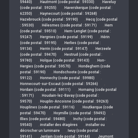
,
,
59440)
Hautmont (code postal : 59330)
Haveluy
,
(code postal : 59255)
Haverskerque (code postal :
,
,
62350)
Haynecourt (code postal : 59268)
,
Hazebrouck (code postal : 59190)
Hecq (code postal
,
,
: 59530)
Hélesmes (code postal : 59171)
Hem
,
(code postal : 59510)
Hem-Lenglet (code postal :
,
,
59247)
Hergnies (code postal : 59199)
Hérin
,
(code postal : 59195)
Herlies (code postal :
,
,
59134)
Herrin (code postal : 59147)
Herzeele
,
(code postal : 59470)
Hestrud (code postal :
,
,
59740)
Holque (code postal : 59143)
Hon-
,
Hergies (code postal : 59570)
Hondeghem (code
,
postal : 59190)
Hondschoote (code postal :
,
,
59122)
Honnechy (code postal : 59980)
,
Honnecourt-sur-Escaut (code postal : 59266)
,
Hordain (code postal : 59111)
Hornaing (code postal
,
: 59171)
Houdain-lez-Bavay (code postal :
,
59570)
Houplin-Ancoisne (code postal : 59263)
,
Houplines (code postal : 59116)
Houtkerque (code
,
,
postal : 59470)
Hoymille (code postal : 59492)
,
Illies (code postal : 59480)
Inchy (code postal :
,
,
59540)
installer des étagères
installer ou
,
décrocher un luminaire
Iwuy (code postal :
,
,
59141)
Jenlain (code postal : 59144)
Jeumont