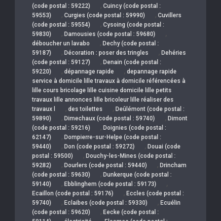
,
(code postal : 59222)
Cuincy (code postal :
,
,
59553)
Curgies (code postal : 59990)
Cuvillers
,
(code postal : 59554)
Cysoing (code postal :
,
,
59830)
Damousies (code postal : 59680)
,
déboucher un lavabo
Dechy (code postal :
,
,
59187)
Décoration : poser des tringles
Dehéries
,
(code postal : 59127)
Denain (code postal :
,
,
59220)
dépannage rapide
depannage rapide
service à domicile lille travaux à domicile référencées à
lille cours bricolage lille cuisine domicile lille petits
travaux lille annonces lille bricoleur lille réaliser des
,
,
travaux l
des toilettes
Deûlémont (code postal :
,
,
59890)
Dimechaux (code postal : 59740)
Dimont
,
(code postal : 59216)
Doignies (code postal :
,
62147)
Dompierre-sur-Helpe (code postal :
,
,
59440)
Don (code postal : 59272)
Douai (code
,
postal : 59500)
Douchy-les-Mines (code postal :
,
,
59282)
Dourlers (code postal : 59440)
Drincham
,
(code postal : 59630)
Dunkerque (code postal :
,
,
59140)
Ebblinghem (code postal : 59173)
,
Ecaillon (code postal : 59176)
Eccles (code postal :
,
,
59740)
Eclaibes (code postal : 59330)
Ecuélin
,
(code postal : 59620)
Eecke (code postal :
,
,