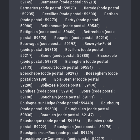
,
,
59145)
Bermerain (code postal : 59213)
,
Bermeries (code postal : 59570)
Bersée (code postal
,
,
: 59235)
Bersillies (code postal : 59600)
Berthen
,
(code postal : 59270)
Bertry (code postal :
,
,
59980)
Béthencourt (code postal : 59540)
,
Bettignies (code postal : 59600)
Bettrechies (code
,
,
postal : 59570)
Beugnies (code postal : 59216)
,
Beuvrages (code postal : 59192)
Beuvry-la-Forêt
,
(code postal : 59310)
Bévillers (code postal :
,
,
59217)
Bierne (code postal : 59380)
Bissezeele
,
(code postal : 59380)
Blaringhem (code postal :
,
,
59173)
Blécourt (code postal : 59554)
,
Boeschepe (code postal : 59299)
Boëseghem (code
,
postal : 59189)
Bois-Grenier (code postal :
,
,
59280)
Bollezeele (code postal : 59470)
,
Bondues (code postal : 59910)
Borre (code postal :
,
,
59190)
Bouchain (code postal : 59111)
,
Boulogne-sur-Helpe (code postal : 59440)
Bourbourg
,
(code postal : 59630)
Bourghelles (code postal :
,
,
59830)
Boursies (code postal : 62147)
,
Bousbecque (code postal : 59166)
Bousies (code
,
,
postal : 59222)
Bousignies (code postal : 59178)
,
Bousignies-sur-Roc (code postal : 59149)
,
Boussières-en-Cambrésis (code postal : 59217)