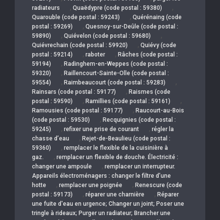
,
,
radiateurs
Quaëdypre (code postal : 59380)
,
Quarouble (code postal : 59243)
Quérénaing (code
,
postal : 59269)
Quesnoy-sur-Deûle (code postal :
,
,
59890)
Quiévelon (code postal : 59680)
,
Quiévrechain (code postal : 59920)
Quiévy (code
,
,
postal : 59214)
raboter
Râches (code postal :
,
59194)
Radinghem-en-Weppes (code postal :
,
59320)
Raillencourt-Sainte-Olle (code postal :
,
,
59554)
Raimbeaucourt (code postal : 59283)
,
Rainsars (code postal : 59177)
Raismes (code
,
,
postal : 59590)
Ramillies (code postal : 59161)
,
Ramousies (code postal : 59177)
Raucourt-au-Bois
,
(code postal : 59530)
Recquignies (code postal :
,
,
59245)
refixer une prise de courant
régler la
,
chasse d’eau
Rejet-de-Beaulieu (code postal :
,
59360)
remplacer le flexible de la cuisinière à
,
gaz.
remplacer un flexible de douche. Électricité :
,
changer une ampoule
remplacer un interrupteur.
Appareils électroménagers : changer le filtre d’une
,
,
hotte
remplacer une poignée
Renescure (code
,
,
postal : 59173)
réparer une charnière
Réparer
une fuite d'eau en urgence; Changer un joint; Poser une
tringle à rideaux; Purger un radiateur; Brancher une