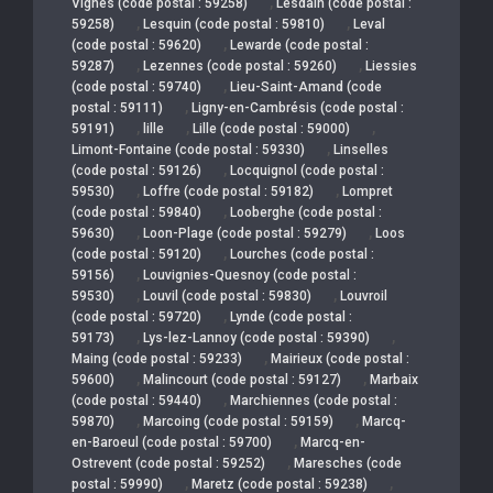
,
Vignes (code postal : 59258)
Lesdain (code postal :
,
,
59258)
Lesquin (code postal : 59810)
Leval
,
(code postal : 59620)
Lewarde (code postal :
,
,
59287)
Lezennes (code postal : 59260)
Liessies
,
(code postal : 59740)
Lieu-Saint-Amand (code
,
postal : 59111)
Ligny-en-Cambrésis (code postal :
,
,
,
59191)
lille
Lille (code postal : 59000)
,
Limont-Fontaine (code postal : 59330)
Linselles
,
(code postal : 59126)
Locquignol (code postal :
,
,
59530)
Loffre (code postal : 59182)
Lompret
,
(code postal : 59840)
Looberghe (code postal :
,
,
59630)
Loon-Plage (code postal : 59279)
Loos
,
(code postal : 59120)
Lourches (code postal :
,
59156)
Louvignies-Quesnoy (code postal :
,
,
59530)
Louvil (code postal : 59830)
Louvroil
,
(code postal : 59720)
Lynde (code postal :
,
,
59173)
Lys-lez-Lannoy (code postal : 59390)
,
Maing (code postal : 59233)
Mairieux (code postal :
,
,
59600)
Malincourt (code postal : 59127)
Marbaix
,
(code postal : 59440)
Marchiennes (code postal :
,
,
59870)
Marcoing (code postal : 59159)
Marcq-
,
en-Baroeul (code postal : 59700)
Marcq-en-
,
Ostrevent (code postal : 59252)
Maresches (code
,
,
postal : 59990)
Maretz (code postal : 59238)