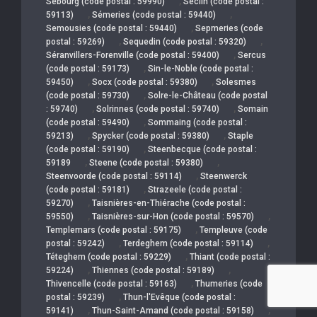
,
Sebourg (code postal : 59990)
Seclin (code postal :
,
,
59113)
Sémeries (code postal : 59440)
,
Semousies (code postal : 59440)
Sepmeries (code
,
,
postal : 59269)
Sequedin (code postal : 59320)
,
Séranvillers-Forenville (code postal : 59400)
Sercus
,
(code postal : 59173)
Sin-le-Noble (code postal :
,
,
59450)
Socx (code postal : 59380)
Solesmes
,
(code postal : 59730)
Solre-le-Château (code postal
,
,
: 59740)
Solrinnes (code postal : 59740)
Somain
,
(code postal : 59490)
Sommaing (code postal :
,
,
59213)
Spycker (code postal : 59380)
Staple
,
(code postal : 59190)
Steenbecque (code postal :
,
,
59189
Steene (code postal : 59380)
,
Steenvoorde (code postal : 59114)
Steenwerck
,
(code postal : 59181)
Strazeele (code postal :
,
59270)
Taisnières-en-Thiérache (code postal :
,
,
59550)
Taisnières-sur-Hon (code postal : 59570)
,
Templemars (code postal : 59175)
Templeuve (code
,
,
postal : 59242)
Terdeghem (code postal : 59114)
,
Téteghem (code postal : 59229)
Thiant (code postal :
,
,
59224)
Thiennes (code postal : 59189)
,
Thivencelle (code postal : 59163)
Thumeries (code
,
postal : 59239)
Thun-l'Evêque (code postal :
,
,
59141)
Thun-Saint-Amand (code postal : 59158)