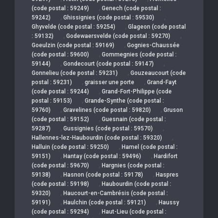
,
(code postal : 59249)
Genech (code postal :
,
,
59242)
Ghissignies (code postal : 59530)
,
Ghyvelde (code postal : 59254)
Glageon (code postal
,
,
: 59132)
Godewaersvelde (code postal : 59270)
,
Goeulzin (code postal : 59169)
Gognies-Chaussée
,
(code postal : 59600)
Gommegnies (code postal :
,
,
59144)
Gondecourt (code postal : 59147)
,
Gonnelieu (code postal : 59231)
Gouzeaucourt (code
,
,
postal : 59231)
graisser une porte
Grand-Fayt
,
(code postal : 59244)
Grand-Fort-Philippe (code
,
postal : 59153)
Grande-Synthe (code postal :
,
,
59760)
Gravelines (code postal : 59820)
Gruson
,
(code postal : 59152)
Guesnain (code postal :
,
,
59287)
Gussignies (code postal : 59570)
,
Hallennes-lez-Haubourdin (code postal : 59320)
,
Halluin (code postal : 59250)
Hamel (code postal :
,
,
59151)
Hantay (code postal : 59496)
Hardifort
,
(code postal : 59670)
Hargnies (code postal :
,
,
59138)
Hasnon (code postal : 59178)
Haspres
,
(code postal : 59198)
Haubourdin (code postal :
,
59320)
Haucourt-en-Cambrésis (code postal :
,
,
59191)
Haulchin (code postal : 59121)
Haussy
,
(code postal : 59294)
Haut-Lieu (code postal :