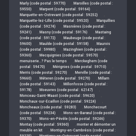
,
Marly (code postal : 59770)
Maroilles (code postal :
,
,
59550)
Marpent (code postal : 59164)
,
Marquette-en-Ostrevant (code postal : 59252)
,
Marquette-lez-Lille (code postal : 59520)
Marquillies
,
(code postal : 59274)
Masnières (code postal :
,
,
59241)
Masny (code postal : 59176)
Mastaing
,
(code postal : 59172)
Maubeuge (code postal :
,
,
59600)
Maulde (code postal : 59158)
Maurois
,
(code postal : 59980)
Mazinghien (code postal :
,
,
59360)
Mecquignies (code postal : 59570)
,
menuiserie…? Pas le temps
Merckeghem (code
,
,
postal : 59470)
Mérignies (code postal : 59710)
,
Merris (code postal : 59270)
Merville (code postal :
,
,
59660)
Méteren (code postal : 59270)
Millam
,
(code postal : 59143)
Millonfosse (code postal :
,
,
59178)
Moeuvres (code postal : 62147)
,
Monceau-Saint-Waast (code postal : 59620)
,
Monchaux-sur-Ecaillon (code postal : 59224)
,
Moncheaux (code postal : 59283)
Monchecourt
,
(code postal : 59234)
Mons-en-Barœul (code postal :
,
,
59370)
Mons-en-Pévèle (code postal : 59246)
,
Montay (code postal : 59360)
monter et démonter un
,
meuble en kit
Montigny-en-Cambrésis (code postal :
,
59225)
Montigny-en-Ostrevent (code postal :