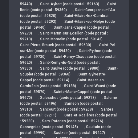
,
,
59440)
Saint-Aybert (code postal : 59163)
Saint-
,
Benin (code postal : 59360)
Saint-Georges-sur-l'Aa
,
(code postal : 59820)
Saint-Hilaire-lez-Cambrai
,
(code postal : 59292)
Saint-Hilaire-sur-Helpe (code
,
postal : 59440)
Saint-Jans-Cappel (code postal :
,
59270)
Saint-Martin-sur-Ecaillon (code postal :
,
,
59213)
Saint-Momelin (code postal : 59143)
,
Saint-Pierre-Brouck (code postal : 59630)
Saint-Pol-
,
sur-Mer (code postal : 59430)
Saint-Python (code
,
postal : 59730)
Saint-Remy-Chaussée (code postal :
,
59620)
Saint-Remy-du-Nord (code postal :
,
,
59330)
Saint-Saulve (code postal : 59880)
Saint-
,
Souplet (code postal : 59360)
Saint-Sylvestre-
,
Cappel (code postal : 59114)
Saint-Vaast-en-
,
Cambrésis (code postal : 59188)
Saint-Waast (code
,
postal : 59570)
Sainte-Marie-Cappel (code postal :
,
,
59670)
Salesches (code postal : 59218)
Salomé
,
(code postal : 59496)
Saméon (code postal :
,
,
59310)
Sancourt (code postal : 59268)
Santes
,
(code postal : 59211)
Sars-et-Rosières (code postal
,
,
: 59230)
Sars-Poteries (code postal : 59216)
,
Sassegnies (code postal : 59145)
Saultain (code
,
,
postal : 59990)
Saulzoir (code postal : 59227)