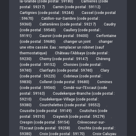
,
la-Grande (code postal : 59180)
Carnières (code
,
,
postal : 59217)
Carnin (code postal : 59112)
,
Cartignies (code postal : 59244)
Cassel (code postal
,
: 59670)
Catillon-sur-Sambre (code postal :
,
,
59360)
Cattenières (code postal : 59217)
Caudry
,
(code postal : 59540)
Caullery (code postal :
,
,
59191)
Cauroir (code postal : 59400)
Cerfontaine
,
,
(code postal : 59680)
changer un joint
changer
une vitre cassée. Eau : remplacer un robinet (sauf
,
thermostatique)
Château-l'Abbaye (code postal :
,
,
59230)
Chemy (code postal : 59147)
Chéreng
,
(code postal : 59152)
Choisies (code postal :
,
,
59740)
Clairfayts (code postal : 59740)
Clary
,
(code postal : 59225)
Cobrieux (code postal :
,
,
59830)
Colleret (code postal : 59680)
Comines
,
(code postal : 59560)
Condé-sur-l'Escaut (code
,
postal : 59163)
Coudekerque-Branche (code postal :
,
59210)
Coudekerque-Village (code postal :
,
,
59380)
Courchelettes (code postal : 59552)
,
Cousolre (code postal : 59149)
Coutiches (code
,
,
postal : 59310)
Craywick (code postal : 59279)
,
Crespin (code postal : 59154)
Crèvecoeur-sur-
,
l'Escaut (code postal : 59258)
Crochte (code postal :
,
,
59380)
Croix (code postal : 59170)
Croix-Caluyau