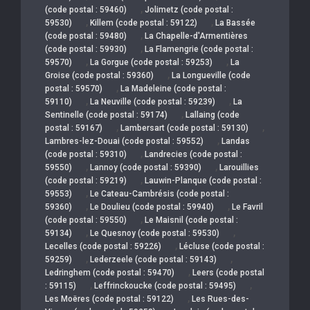
,
(code postal : 59460)
Jolimetz (code postal :
,
,
59530)
Killem (code postal : 59122)
La Bassée
,
(code postal : 59480)
La Chapelle-d'Armentières
,
(code postal : 59930)
La Flamengrie (code postal :
,
,
59570)
La Gorgue (code postal : 59253)
La
,
Groise (code postal : 59360)
La Longueville (code
,
postal : 59570)
La Madeleine (code postal :
,
,
59110)
La Neuville (code postal : 59239)
La
,
Sentinelle (code postal : 59174)
Lallaing (code
,
,
postal : 59167)
Lambersart (code postal : 59130)
,
Lambres-lez-Douai (code postal : 59552)
Landas
,
(code postal : 59310)
Landrecies (code postal :
,
,
59550)
Lannoy (code postal : 59390)
Larouillies
,
(code postal : 59219)
Lauwin-Planque (code postal :
,
59553)
Le Cateau-Cambrésis (code postal :
,
,
59360)
Le Doulieu (code postal : 59940)
Le Favril
,
(code postal : 59550)
Le Maisnil (code postal :
,
,
59134)
Le Quesnoy (code postal : 59530)
,
Lecelles (code postal : 59226)
Lécluse (code postal :
,
,
59259)
Lederzeele (code postal : 59143)
,
Ledringhem (code postal : 59470)
Leers (code postal
,
,
: 59115)
Leffrinckoucke (code postal : 59495)
,
Les Moëres (code postal : 59122)
Les Rues-des-