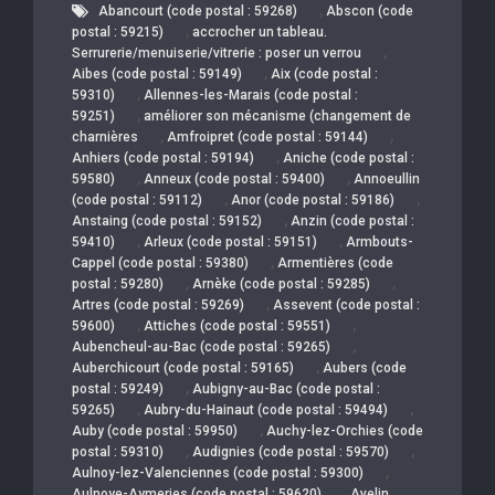
,
Abancourt (code postal : 59268)
Abscon (code
,
postal : 59215)
accrocher un tableau.
,
Serrurerie/menuiserie/vitrerie : poser un verrou
,
Aibes (code postal : 59149)
Aix (code postal :
,
59310)
Allennes-les-Marais (code postal :
,
59251)
améliorer son mécanisme (changement de
,
,
charnières
Amfroipret (code postal : 59144)
,
Anhiers (code postal : 59194)
Aniche (code postal :
,
,
59580)
Anneux (code postal : 59400)
Annoeullin
,
,
(code postal : 59112)
Anor (code postal : 59186)
,
Anstaing (code postal : 59152)
Anzin (code postal :
,
,
59410)
Arleux (code postal : 59151)
Armbouts-
,
Cappel (code postal : 59380)
Armentières (code
,
,
postal : 59280)
Arnèke (code postal : 59285)
,
Artres (code postal : 59269)
Assevent (code postal :
,
,
59600)
Attiches (code postal : 59551)
,
Aubencheul-au-Bac (code postal : 59265)
,
Auberchicourt (code postal : 59165)
Aubers (code
,
postal : 59249)
Aubigny-au-Bac (code postal :
,
,
59265)
Aubry-du-Hainaut (code postal : 59494)
,
Auby (code postal : 59950)
Auchy-lez-Orchies (code
,
,
postal : 59310)
Audignies (code postal : 59570)
,
Aulnoy-lez-Valenciennes (code postal : 59300)
,
Aulnoye-Aymeries (code postal : 59620)
Avelin