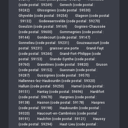
,
(code postal : 59249)
Genech (code postal :
,
,
59242)
Ghissignies (code postal : 59530)
,
Ghyvelde (code postal : 59254)
Glageon (code postal
,
,
: 59132)
Godewaersvelde (code postal : 59270)
,
Goeulzin (code postal : 59169)
Gognies-Chaussée
,
(code postal : 59600)
Gommegnies (code postal :
,
,
59144)
Gondecourt (code postal : 59147)
,
Gonnelieu (code postal : 59231)
Gouzeaucourt (code
,
,
postal : 59231)
graisser une porte
Grand-Fayt
,
(code postal : 59244)
Grand-Fort-Philippe (code
,
postal : 59153)
Grande-Synthe (code postal :
,
,
59760)
Gravelines (code postal : 59820)
Gruson
,
(code postal : 59152)
Guesnain (code postal :
,
,
59287)
Gussignies (code postal : 59570)
,
Hallennes-lez-Haubourdin (code postal : 59320)
,
Halluin (code postal : 59250)
Hamel (code postal :
,
,
59151)
Hantay (code postal : 59496)
Hardifort
,
(code postal : 59670)
Hargnies (code postal :
,
,
59138)
Hasnon (code postal : 59178)
Haspres
,
(code postal : 59198)
Haubourdin (code postal :
,
59320)
Haucourt-en-Cambrésis (code postal :
,
,
59191)
Haulchin (code postal : 59121)
Haussy
,
(code postal : 59294)
Haut-Lieu (code postal :