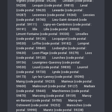
,
Vignes (code postal : 59258)
Lesdain (code postal :
,
,
59258)
Lesquin (code postal : 59810)
Leval
,
(code postal : 59620)
Lewarde (code postal :
,
,
59287)
Lezennes (code postal : 59260)
Liessies
,
(code postal : 59740)
Lieu-Saint-Amand (code
,
postal : 59111)
Ligny-en-Cambrésis (code postal :
,
,
,
59191)
lille
Lille (code postal : 59000)
,
Limont-Fontaine (code postal : 59330)
Linselles
,
(code postal : 59126)
Locquignol (code postal :
,
,
59530)
Loffre (code postal : 59182)
Lompret
,
(code postal : 59840)
Looberghe (code postal :
,
,
59630)
Loon-Plage (code postal : 59279)
Loos
,
(code postal : 59120)
Lourches (code postal :
,
59156)
Louvignies-Quesnoy (code postal :
,
,
59530)
Louvil (code postal : 59830)
Louvroil
,
(code postal : 59720)
Lynde (code postal :
,
,
59173)
Lys-lez-Lannoy (code postal : 59390)
,
Maing (code postal : 59233)
Mairieux (code postal :
,
,
59600)
Malincourt (code postal : 59127)
Marbaix
,
(code postal : 59440)
Marchiennes (code postal :
,
,
59870)
Marcoing (code postal : 59159)
Marcq-
,
en-Baroeul (code postal : 59700)
Marcq-en-
,
Ostrevent (code postal : 59252)
Maresches (code
,
,
postal : 59990)
Maretz (code postal : 59238)