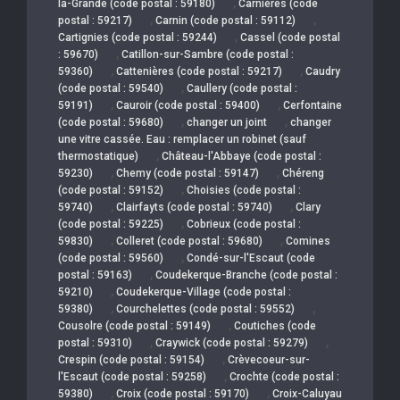
,
la-Grande (code postal : 59180)
Carnières (code
,
,
postal : 59217)
Carnin (code postal : 59112)
,
Cartignies (code postal : 59244)
Cassel (code postal
,
: 59670)
Catillon-sur-Sambre (code postal :
,
,
59360)
Cattenières (code postal : 59217)
Caudry
,
(code postal : 59540)
Caullery (code postal :
,
,
59191)
Cauroir (code postal : 59400)
Cerfontaine
,
,
(code postal : 59680)
changer un joint
changer
une vitre cassée. Eau : remplacer un robinet (sauf
,
thermostatique)
Château-l'Abbaye (code postal :
,
,
59230)
Chemy (code postal : 59147)
Chéreng
,
(code postal : 59152)
Choisies (code postal :
,
,
59740)
Clairfayts (code postal : 59740)
Clary
,
(code postal : 59225)
Cobrieux (code postal :
,
,
59830)
Colleret (code postal : 59680)
Comines
,
(code postal : 59560)
Condé-sur-l'Escaut (code
,
postal : 59163)
Coudekerque-Branche (code postal :
,
59210)
Coudekerque-Village (code postal :
,
,
59380)
Courchelettes (code postal : 59552)
,
Cousolre (code postal : 59149)
Coutiches (code
,
,
postal : 59310)
Craywick (code postal : 59279)
,
Crespin (code postal : 59154)
Crèvecoeur-sur-
,
l'Escaut (code postal : 59258)
Crochte (code postal :
,
,
59380)
Croix (code postal : 59170)
Croix-Caluyau