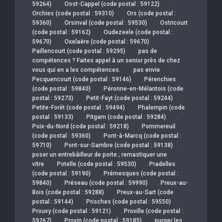
,
,
59264)
Oost-Cappel (code postal : 59122)
,
Orchies (code postal : 59310)
Ors (code postal :
,
,
59360)
Orsinval (code postal : 59530)
Ostricourt
,
(code postal : 59162)
Oudezeele (code postal :
,
,
59670)
Oxelaëre (code postal : 59670)
,
Paillencourt (code postal : 59295)
pas de
compétences ? Faites appel à un senior près de chez
,
,
vous qui en a les compétences.
pas envie
,
Pecquencourt (code postal : 59146)
Pérenchies
,
(code postal : 59840)
Péronne-en-Mélantois (code
,
,
postal : 59273)
Petit-Fayt (code postal : 59244)
,
Petite-Forêt (code postal : 59494)
Phalempin (code
,
,
postal : 59133)
Pitgam (code postal : 59284)
,
Poix-du-Nord (code postal : 59218)
Pommereuil
,
(code postal : 59360)
Pont-à-Marcq (code postal :
,
,
59710)
Pont-sur-Sambre (code postal : 59138)
poser un entrebâilleur de porte ; remastiquer une
,
,
vitre
Potelle (code postal : 59530)
Pradelles
,
(code postal : 59190)
Prémesques (code postal :
,
,
59840)
Préseau (code postal : 59990)
Preux-au-
,
Bois (code postal : 59288)
Preux-au-Sart (code
,
,
postal : 59144)
Prisches (code postal : 59550)
,
Prouvy (code postal : 59121)
Proville (code postal :
,
,
59267)
Provin (code postal : 59185)
purger les