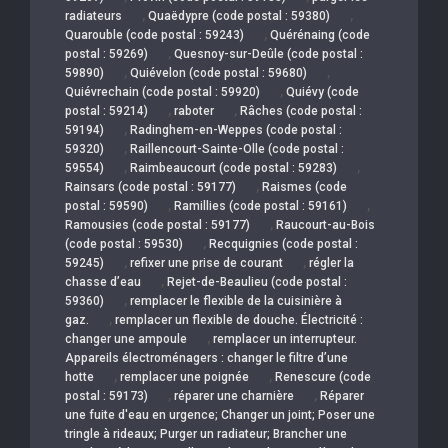
,
,
radiateurs
Quaëdypre (code postal : 59380)
,
Quarouble (code postal : 59243)
Quérénaing (code
,
postal : 59269)
Quesnoy-sur-Deûle (code postal :
,
,
59890)
Quiévelon (code postal : 59680)
,
Quiévrechain (code postal : 59920)
Quiévy (code
,
,
postal : 59214)
raboter
Râches (code postal :
,
59194)
Radinghem-en-Weppes (code postal :
,
59320)
Raillencourt-Sainte-Olle (code postal :
,
,
59554)
Raimbeaucourt (code postal : 59283)
,
Rainsars (code postal : 59177)
Raismes (code
,
,
postal : 59590)
Ramillies (code postal : 59161)
,
Ramousies (code postal : 59177)
Raucourt-au-Bois
,
(code postal : 59530)
Recquignies (code postal :
,
,
59245)
refixer une prise de courant
régler la
,
chasse d’eau
Rejet-de-Beaulieu (code postal :
,
59360)
remplacer le flexible de la cuisinière à
,
gaz.
remplacer un flexible de douche. Électricité :
,
changer une ampoule
remplacer un interrupteur.
Appareils électroménagers : changer le filtre d’une
,
,
hotte
remplacer une poignée
Renescure (code
,
,
postal : 59173)
réparer une charnière
Réparer
une fuite d'eau en urgence; Changer un joint; Poser une
tringle à rideaux; Purger un radiateur; Brancher une