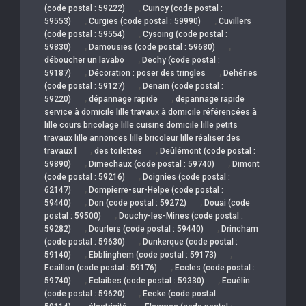
,
(code postal : 59222)
Cuincy (code postal :
,
,
59553)
Curgies (code postal : 59990)
Cuvillers
,
(code postal : 59554)
Cysoing (code postal :
,
,
59830)
Damousies (code postal : 59680)
,
déboucher un lavabo
Dechy (code postal :
,
,
59187)
Décoration : poser des tringles
Dehéries
,
(code postal : 59127)
Denain (code postal :
,
,
59220)
dépannage rapide
depannage rapide
service à domicile lille travaux à domicile référencées à
lille cours bricolage lille cuisine domicile lille petits
travaux lille annonces lille bricoleur lille réaliser des
,
,
travaux l
des toilettes
Deûlémont (code postal :
,
,
59890)
Dimechaux (code postal : 59740)
Dimont
,
(code postal : 59216)
Doignies (code postal :
,
62147)
Dompierre-sur-Helpe (code postal :
,
,
59440)
Don (code postal : 59272)
Douai (code
,
postal : 59500)
Douchy-les-Mines (code postal :
,
,
59282)
Dourlers (code postal : 59440)
Drincham
,
(code postal : 59630)
Dunkerque (code postal :
,
,
59140)
Ebblinghem (code postal : 59173)
,
Ecaillon (code postal : 59176)
Eccles (code postal :
,
,
59740)
Eclaibes (code postal : 59330)
Ecuélin
,
(code postal : 59620)
Eecke (code postal :
,
,