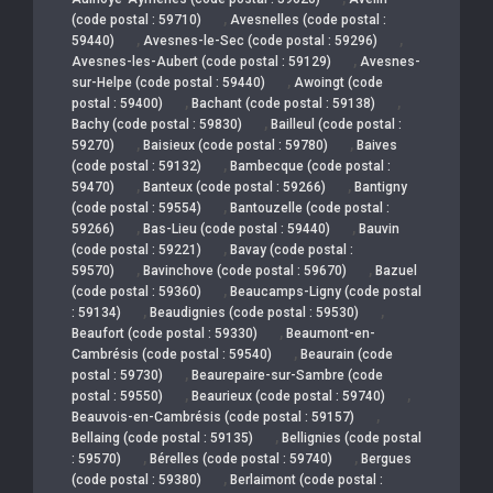
,
(code postal : 59710)
Avesnelles (code postal :
,
,
59440)
Avesnes-le-Sec (code postal : 59296)
,
Avesnes-les-Aubert (code postal : 59129)
Avesnes-
,
sur-Helpe (code postal : 59440)
Awoingt (code
,
,
postal : 59400)
Bachant (code postal : 59138)
,
Bachy (code postal : 59830)
Bailleul (code postal :
,
,
59270)
Baisieux (code postal : 59780)
Baives
,
(code postal : 59132)
Bambecque (code postal :
,
,
59470)
Banteux (code postal : 59266)
Bantigny
,
(code postal : 59554)
Bantouzelle (code postal :
,
,
59266)
Bas-Lieu (code postal : 59440)
Bauvin
,
(code postal : 59221)
Bavay (code postal :
,
,
59570)
Bavinchove (code postal : 59670)
Bazuel
,
(code postal : 59360)
Beaucamps-Ligny (code postal
,
,
: 59134)
Beaudignies (code postal : 59530)
,
Beaufort (code postal : 59330)
Beaumont-en-
,
Cambrésis (code postal : 59540)
Beaurain (code
,
postal : 59730)
Beaurepaire-sur-Sambre (code
,
,
postal : 59550)
Beaurieux (code postal : 59740)
,
Beauvois-en-Cambrésis (code postal : 59157)
,
Bellaing (code postal : 59135)
Bellignies (code postal
,
,
: 59570)
Bérelles (code postal : 59740)
Bergues
,
(code postal : 59380)
Berlaimont (code postal :