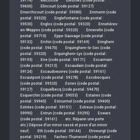
59114)
électricité
Elesmes (code postal :
,
,
59600)
Elincourt (code postal : 59127)
,
Emerchicourt (code postal : 59580)
Emmerin (code
,
postal : 59320)
Englefontaine (code postal :
,
,
59530)
Englos (code postal : 59320)
Ennetières-
,
en-Weppes (code postal : 59320)
Ennevelin (code
,
postal : 59710)
Eppe-Sauvage (code postal :
,
,
59132)
Erchin (code postal : 59169)
Eringhem
,
(code postal : 59470)
Erquinghem-le-Sec (code
,
postal : 59320)
Erquinghem-Lys (code postal :
,
,
59193)
Erre (code postal : 59171)
Escarmain
,
(code postal : 59213)
Escaudain (code postal :
,
,
59124)
Escaudoeuvres (code postal : 59161)
,
Escautpont (code postal : 59278)
Escobecques
,
(code postal : 59320)
Esnes (code postal :
,
,
59127)
Esquelbecq (code postal : 59470)
,
Esquerchin (code postal : 59553)
Estaires (code
,
,
postal : 59940)
Estourmel (code postal : 59400)
,
Estrées (code postal : 59151)
Estreux (code postal :
,
,
59990)
Estrun (code postal : 59295)
Eswars
,
,
(code postal : 59161)
etc. Réparer une porte
etc.) Dépose d'un miroir cassé et pose d'un miroir
,
,
neuf;
Eth (code postal : 59144)
Etroeungt (code
,
postal : 59219)
Faches-Thumesnil (code postal :