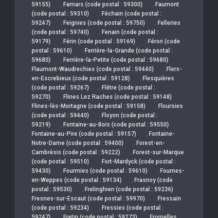
,
,
59155)
Famars (code postal : 59300)
Faumont
,
(code postal : 59310)
Féchain (code postal :
,
,
59247)
Feignies (code postal : 59750)
Felleries
,
(code postal : 59740)
Fenain (code postal :
,
,
59179)
Férin (code postal : 59169)
Féron (code
,
postal : 59610)
Ferrière-la-Grande (code postal :
,
,
59680)
Ferrière-la-Petite (code postal : 59680)
,
Flaumont-Waudrechies (code postal : 59440)
Flers-
,
en-Escrebieux (code postal : 59128)
Flesquières
,
(code postal : 59267)
Flêtre (code postal :
,
,
59270)
Flines Lez Raches (code postal : 59148)
,
Flines-lès-Mortagne (code postal : 59158)
Floursies
,
(code postal : 59440)
Floyon (code postal :
,
,
59219)
Fontaine-au-Bois (code postal : 59550)
,
Fontaine-au-Pire (code postal : 59157)
Fontaine-
,
Notre-Dame (code postal : 59400)
Forest-en-
,
Cambrésis (code postal : 59222)
Forest-sur-Marque
,
(code postal : 59510)
Fort-Mardyck (code postal :
,
,
59430)
Fourmies (code postal : 59610)
Fournes-
,
en-Weppes (code postal : 59134)
Frasnoy (code
,
,
postal : 59530)
Frelinghien (code postal : 59236)
,
Fresnes-sur-Escaut (code postal : 59970)
Fressain
,
(code postal : 59234)
Fressies (code postal :
,
,
59247)
Fretin (code postal : 59273)
Fromelles