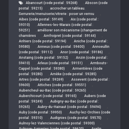
,
Abancourt (code postal : 59268)
Abscon (code
,
postal : 59215)
accrocher un tableau.
,
Serrurerie/menuiserie/vitrerie : poser un verrou
,
Aibes (code postal : 59149)
Aix (code postal :
,
59310)
Allennes-les-Marais (code postal :
,
59251)
améliorer son mécanisme (changement de
,
,
charnières
Amfroipret (code postal : 59144)
,
Anhiers (code postal : 59194)
Aniche (code postal :
,
,
59580)
Anneux (code postal : 59400)
Annoeullin
,
,
(code postal : 59112)
Anor (code postal : 59186)
,
Anstaing (code postal : 59152)
Anzin (code postal :
,
,
59410)
Arleux (code postal : 59151)
Armbouts-
,
Cappel (code postal : 59380)
Armentières (code
,
,
postal : 59280)
Arnèke (code postal : 59285)
,
Artres (code postal : 59269)
Assevent (code postal :
,
,
59600)
Attiches (code postal : 59551)
,
Aubencheul-au-Bac (code postal : 59265)
,
Auberchicourt (code postal : 59165)
Aubers (code
,
postal : 59249)
Aubigny-au-Bac (code postal :
,
,
59265)
Aubry-du-Hainaut (code postal : 59494)
,
Auby (code postal : 59950)
Auchy-lez-Orchies (code
,
,
postal : 59310)
Audignies (code postal : 59570)
,
Aulnoy-lez-Valenciennes (code postal : 59300)
,
Aulnoye-Aymeries (code postal : 59620)
Avelin