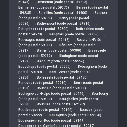
,
,
59145)
Bermerain (code postal : 59213)
,
Bermeries (code postal : 59570)
Bersée (code postal
,
,
: 59235)
Bersillies (code postal : 59600)
Berthen
,
(code postal : 59270)
Bertry (code postal :
,
,
59980)
Béthencourt (code postal : 59540)
,
Bettignies (code postal : 59600)
Bettrechies (code
,
,
postal : 59570)
Beugnies (code postal : 59216)
,
Beuvrages (code postal : 59192)
Beuvry-la-Forêt
,
(code postal : 59310)
Bévillers (code postal :
,
,
59217)
Bierne (code postal : 59380)
Bissezeele
,
(code postal : 59380)
Blaringhem (code postal :
,
,
59173)
Blécourt (code postal : 59554)
,
Boeschepe (code postal : 59299)
Boëseghem (code
,
postal : 59189)
Bois-Grenier (code postal :
,
,
59280)
Bollezeele (code postal : 59470)
,
Bondues (code postal : 59910)
Borre (code postal :
,
,
59190)
Bouchain (code postal : 59111)
,
Boulogne-sur-Helpe (code postal : 59440)
Bourbourg
,
(code postal : 59630)
Bourghelles (code postal :
,
,
59830)
Boursies (code postal : 62147)
,
Bousbecque (code postal : 59166)
Bousies (code
,
,
postal : 59222)
Bousignies (code postal : 59178)
,
Bousignies-sur-Roc (code postal : 59149)
,
Boussières-en-Cambrésis (code postal : 59217)