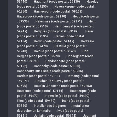
,
,
59440)
Hautmont (code postal : 59330)
Haveluy
,
(code postal : 59255)
Haverskerque (code postal :
,
,
62350)
Haynecourt (code postal : 59268)
,
Hazebrouck (code postal : 59190)
Hecq (code postal
,
,
: 59530)
Hélesmes (code postal : 59171)
Hem
,
(code postal : 59510)
Hem-Lenglet (code postal :
,
,
59247)
Hergnies (code postal : 59199)
Hérin
,
(code postal : 59195)
Herlies (code postal :
,
,
59134)
Herrin (code postal : 59147)
Herzeele
,
(code postal : 59470)
Hestrud (code postal :
,
,
59740)
Holque (code postal : 59143)
Hon-
,
Hergies (code postal : 59570)
Hondeghem (code
,
postal : 59190)
Hondschoote (code postal :
,
,
59122)
Honnechy (code postal : 59980)
,
Honnecourt-sur-Escaut (code postal : 59266)
,
Hordain (code postal : 59111)
Hornaing (code postal
,
: 59171)
Houdain-lez-Bavay (code postal :
,
59570)
Houplin-Ancoisne (code postal : 59263)
,
Houplines (code postal : 59116)
Houtkerque (code
,
,
postal : 59470)
Hoymille (code postal : 59492)
,
Illies (code postal : 59480)
Inchy (code postal :
,
,
59540)
installer des étagères
installer ou
,
décrocher un luminaire
Iwuy (code postal :
,
,
59141)
Jenlain (code postal : 59144)
Jeumont