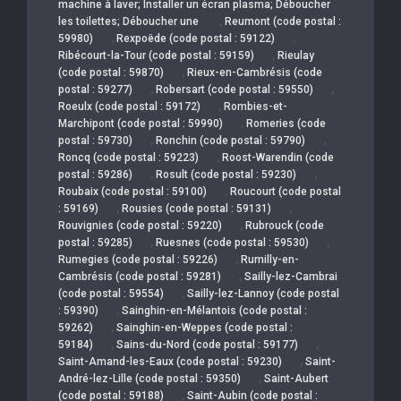
machine à laver; Installer un écran plasma; Déboucher
,
les toilettes; Déboucher une
Reumont (code postal :
,
,
59980)
Rexpoëde (code postal : 59122)
,
Ribécourt-la-Tour (code postal : 59159)
Rieulay
,
(code postal : 59870)
Rieux-en-Cambrésis (code
,
,
postal : 59277)
Robersart (code postal : 59550)
,
Roeulx (code postal : 59172)
Rombies-et-
,
Marchipont (code postal : 59990)
Romeries (code
,
,
postal : 59730)
Ronchin (code postal : 59790)
,
Roncq (code postal : 59223)
Roost-Warendin (code
,
,
postal : 59286)
Rosult (code postal : 59230)
,
Roubaix (code postal : 59100)
Roucourt (code postal
,
,
: 59169)
Rousies (code postal : 59131)
,
Rouvignies (code postal : 59220)
Rubrouck (code
,
,
postal : 59285)
Ruesnes (code postal : 59530)
,
Rumegies (code postal : 59226)
Rumilly-en-
,
Cambrésis (code postal : 59281)
Sailly-lez-Cambrai
,
(code postal : 59554)
Sailly-lez-Lannoy (code postal
,
: 59390)
Sainghin-en-Mélantois (code postal :
,
59262)
Sainghin-en-Weppes (code postal :
,
,
59184)
Sains-du-Nord (code postal : 59177)
,
Saint-Amand-les-Eaux (code postal : 59230)
Saint-
,
André-lez-Lille (code postal : 59350)
Saint-Aubert
,
(code postal : 59188)
Saint-Aubin (code postal :