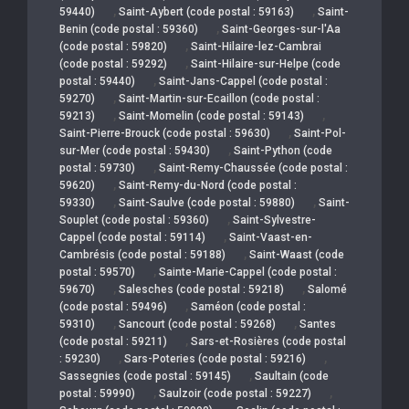
,
,
59440)
Saint-Aybert (code postal : 59163)
Saint-
,
Benin (code postal : 59360)
Saint-Georges-sur-l'Aa
,
(code postal : 59820)
Saint-Hilaire-lez-Cambrai
,
(code postal : 59292)
Saint-Hilaire-sur-Helpe (code
,
postal : 59440)
Saint-Jans-Cappel (code postal :
,
59270)
Saint-Martin-sur-Ecaillon (code postal :
,
,
59213)
Saint-Momelin (code postal : 59143)
,
Saint-Pierre-Brouck (code postal : 59630)
Saint-Pol-
,
sur-Mer (code postal : 59430)
Saint-Python (code
,
postal : 59730)
Saint-Remy-Chaussée (code postal :
,
59620)
Saint-Remy-du-Nord (code postal :
,
,
59330)
Saint-Saulve (code postal : 59880)
Saint-
,
Souplet (code postal : 59360)
Saint-Sylvestre-
,
Cappel (code postal : 59114)
Saint-Vaast-en-
,
Cambrésis (code postal : 59188)
Saint-Waast (code
,
postal : 59570)
Sainte-Marie-Cappel (code postal :
,
,
59670)
Salesches (code postal : 59218)
Salomé
,
(code postal : 59496)
Saméon (code postal :
,
,
59310)
Sancourt (code postal : 59268)
Santes
,
(code postal : 59211)
Sars-et-Rosières (code postal
,
,
: 59230)
Sars-Poteries (code postal : 59216)
,
Sassegnies (code postal : 59145)
Saultain (code
,
,
postal : 59990)
Saulzoir (code postal : 59227)