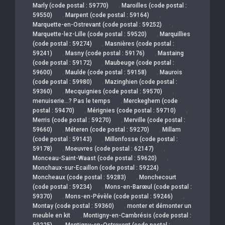
,
Marly (code postal : 59770)
Maroilles (code postal :
,
,
59550)
Marpent (code postal : 59164)
,
Marquette-en-Ostrevant (code postal : 59252)
,
Marquette-lez-Lille (code postal : 59520)
Marquillies
,
(code postal : 59274)
Masnières (code postal :
,
,
59241)
Masny (code postal : 59176)
Mastaing
,
(code postal : 59172)
Maubeuge (code postal :
,
,
59600)
Maulde (code postal : 59158)
Maurois
,
(code postal : 59980)
Mazinghien (code postal :
,
,
59360)
Mecquignies (code postal : 59570)
,
menuiserie…? Pas le temps
Merckeghem (code
,
,
postal : 59470)
Mérignies (code postal : 59710)
,
Merris (code postal : 59270)
Merville (code postal :
,
,
59660)
Méteren (code postal : 59270)
Millam
,
(code postal : 59143)
Millonfosse (code postal :
,
,
59178)
Moeuvres (code postal : 62147)
,
Monceau-Saint-Waast (code postal : 59620)
,
Monchaux-sur-Ecaillon (code postal : 59224)
,
Moncheaux (code postal : 59283)
Monchecourt
,
(code postal : 59234)
Mons-en-Barœul (code postal :
,
,
59370)
Mons-en-Pévèle (code postal : 59246)
,
Montay (code postal : 59360)
monter et démonter un
,
meuble en kit
Montigny-en-Cambrésis (code postal :
,
59225)
Montigny-en-Ostrevent (code postal :