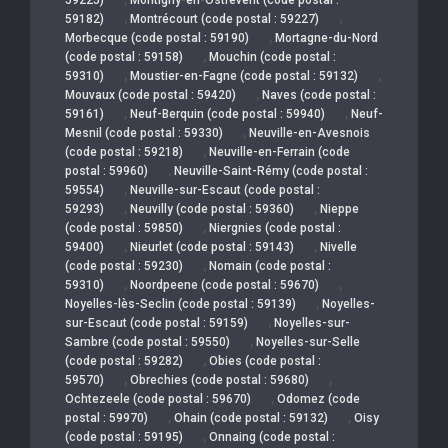
,
,
59182)
Montrécourt (code postal : 59227)
,
Morbecque (code postal : 59190)
Mortagne-du-Nord
,
(code postal : 59158)
Mouchin (code postal :
,
,
59310)
Moustier-en-Fagne (code postal : 59132)
,
Mouvaux (code postal : 59420)
Naves (code postal :
,
,
59161)
Neuf-Berquin (code postal : 59940)
Neuf-
,
Mesnil (code postal : 59330)
Neuville-en-Avesnois
,
(code postal : 59218)
Neuville-en-Ferrain (code
,
postal : 59960)
Neuville-Saint-Rémy (code postal :
,
59554)
Neuville-sur-Escaut (code postal :
,
,
59293)
Neuvilly (code postal : 59360)
Nieppe
,
(code postal : 59850)
Niergnies (code postal :
,
,
59400)
Nieurlet (code postal : 59143)
Nivelle
,
(code postal : 59230)
Nomain (code postal :
,
,
59310)
Noordpeene (code postal : 59670)
,
Noyelles-lès-Seclin (code postal : 59139)
Noyelles-
,
sur-Escaut (code postal : 59159)
Noyelles-sur-
,
Sambre (code postal : 59550)
Noyelles-sur-Selle
,
(code postal : 59282)
Obies (code postal :
,
,
59570)
Obrechies (code postal : 59680)
,
Ochtezeele (code postal : 59670)
Odomez (code
,
,
postal : 59970)
Ohain (code postal : 59132)
Oisy
,
(code postal : 59195)
Onnaing (code postal :