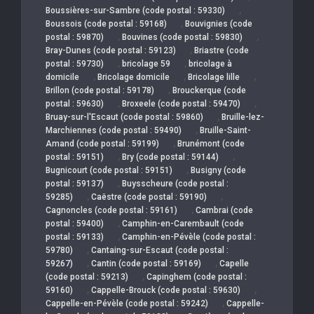
,
Boussières-sur-Sambre (code postal : 59330)
,
Boussois (code postal : 59168)
Bouvignies (code
,
,
postal : 59870)
Bouvines (code postal : 59830)
,
Bray-Dunes (code postal : 59123)
Briastre (code
,
,
postal : 59730)
bricolage 59
bricolage à
,
,
,
domicile
Bricolage domicile
Bricolage lille
,
Brillon (code postal : 59178)
Brouckerque (code
,
,
postal : 59630)
Broxeele (code postal : 59470)
,
Bruay-sur-l'Escaut (code postal : 59860)
Bruille-lez-
,
Marchiennes (code postal : 59490)
Bruille-Saint-
,
Amand (code postal : 59199)
Brunémont (code
,
,
postal : 59151)
Bry (code postal : 59144)
,
Bugnicourt (code postal : 59151)
Busigny (code
,
postal : 59137)
Buysscheure (code postal :
,
,
59285)
Caëstre (code postal : 59190)
,
Cagnoncles (code postal : 59161)
Cambrai (code
,
postal : 59400)
Camphin-en-Carembault (code
,
postal : 59133)
Camphin-en-Pévèle (code postal :
,
59780)
Cantaing-sur-Escaut (code postal :
,
,
59267)
Cantin (code postal : 59169)
Capelle
,
(code postal : 59213)
Capinghem (code postal :
,
,
59160)
Cappelle-Brouck (code postal : 59630)
,
Cappelle-en-Pévèle (code postal : 59242)
Cappelle-