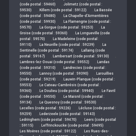
,
(code postal : 59460)
Jolimetz (code postal :
,
,
59530)
Killem (code postal : 59122)
La Bassée
,
(code postal : 59480)
La Chapelle-d'Armentières
,
(code postal : 59930)
La Flamengrie (code postal :
,
,
59570)
La Gorgue (code postal : 59253)
La
,
Groise (code postal : 59360)
La Longueville (code
,
postal : 59570)
La Madeleine (code postal :
,
,
59110)
La Neuville (code postal : 59239)
La
,
Sentinelle (code postal : 59174)
Lallaing (code
,
,
postal : 59167)
Lambersart (code postal : 59130)
,
Lambres-lez-Douai (code postal : 59552)
Landas
,
(code postal : 59310)
Landrecies (code postal :
,
,
59550)
Lannoy (code postal : 59390)
Larouillies
,
(code postal : 59219)
Lauwin-Planque (code postal :
,
59553)
Le Cateau-Cambrésis (code postal :
,
,
59360)
Le Doulieu (code postal : 59940)
Le Favril
,
(code postal : 59550)
Le Maisnil (code postal :
,
,
59134)
Le Quesnoy (code postal : 59530)
,
Lecelles (code postal : 59226)
Lécluse (code postal :
,
,
59259)
Lederzeele (code postal : 59143)
,
Ledringhem (code postal : 59470)
Leers (code postal
,
,
: 59115)
Leffrinckoucke (code postal : 59495)
,
Les Moëres (code postal : 59122)
Les Rues-des-