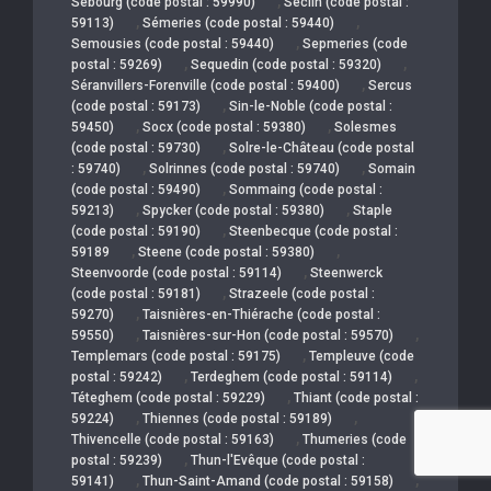
,
Sebourg (code postal : 59990)
Seclin (code postal :
,
,
59113)
Sémeries (code postal : 59440)
,
Semousies (code postal : 59440)
Sepmeries (code
,
,
postal : 59269)
Sequedin (code postal : 59320)
,
Séranvillers-Forenville (code postal : 59400)
Sercus
,
(code postal : 59173)
Sin-le-Noble (code postal :
,
,
59450)
Socx (code postal : 59380)
Solesmes
,
(code postal : 59730)
Solre-le-Château (code postal
,
,
: 59740)
Solrinnes (code postal : 59740)
Somain
,
(code postal : 59490)
Sommaing (code postal :
,
,
59213)
Spycker (code postal : 59380)
Staple
,
(code postal : 59190)
Steenbecque (code postal :
,
,
59189
Steene (code postal : 59380)
,
Steenvoorde (code postal : 59114)
Steenwerck
,
(code postal : 59181)
Strazeele (code postal :
,
59270)
Taisnières-en-Thiérache (code postal :
,
,
59550)
Taisnières-sur-Hon (code postal : 59570)
,
Templemars (code postal : 59175)
Templeuve (code
,
,
postal : 59242)
Terdeghem (code postal : 59114)
,
Téteghem (code postal : 59229)
Thiant (code postal :
,
,
59224)
Thiennes (code postal : 59189)
,
Thivencelle (code postal : 59163)
Thumeries (code
,
postal : 59239)
Thun-l'Evêque (code postal :
,
,
59141)
Thun-Saint-Amand (code postal : 59158)