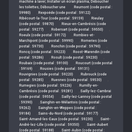
machine à laver; Installer un écran plasma; Déboucher
,
les toilettes; Déboucher une
Reumont (code postal :
,
,
59980)
Rexpoëde (code postal : 59122)
,
Ribécourt-la-Tour (code postal : 59159)
Rieulay
,
(code postal : 59870)
Rieux-en-Cambrésis (code
,
,
postal : 59277)
Robersart (code postal : 59550)
,
Roeulx (code postal : 59172)
Rombies-et-
,
Marchipont (code postal : 59990)
Romeries (code
,
,
postal : 59730)
Ronchin (code postal : 59790)
,
Roncq (code postal : 59223)
Roost-Warendin (code
,
,
postal : 59286)
Rosult (code postal : 59230)
,
Roubaix (code postal : 59100)
Roucourt (code postal
,
,
: 59169)
Rousies (code postal : 59131)
,
Rouvignies (code postal : 59220)
Rubrouck (code
,
,
postal : 59285)
Ruesnes (code postal : 59530)
,
Rumegies (code postal : 59226)
Rumilly-en-
,
Cambrésis (code postal : 59281)
Sailly-lez-Cambrai
,
(code postal : 59554)
Sailly-lez-Lannoy (code postal
,
: 59390)
Sainghin-en-Mélantois (code postal :
,
59262)
Sainghin-en-Weppes (code postal :
,
,
59184)
Sains-du-Nord (code postal : 59177)
,
Saint-Amand-les-Eaux (code postal : 59230)
Saint-
,
André-lez-Lille (code postal : 59350)
Saint-Aubert
,
(code postal : 59188)
Saint-Aubin (code postal :