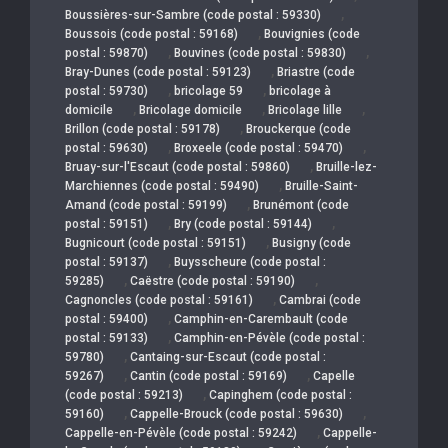
,
Boussières-sur-Sambre (code postal : 59330)
,
Boussois (code postal : 59168)
Bouvignies (code
,
,
postal : 59870)
Bouvines (code postal : 59830)
,
Bray-Dunes (code postal : 59123)
Briastre (code
,
,
postal : 59730)
bricolage 59
bricolage à
,
,
,
domicile
Bricolage domicile
Bricolage lille
,
Brillon (code postal : 59178)
Brouckerque (code
,
,
postal : 59630)
Broxeele (code postal : 59470)
,
Bruay-sur-l'Escaut (code postal : 59860)
Bruille-lez-
,
Marchiennes (code postal : 59490)
Bruille-Saint-
,
Amand (code postal : 59199)
Brunémont (code
,
,
postal : 59151)
Bry (code postal : 59144)
,
Bugnicourt (code postal : 59151)
Busigny (code
,
postal : 59137)
Buysscheure (code postal :
,
,
59285)
Caëstre (code postal : 59190)
,
Cagnoncles (code postal : 59161)
Cambrai (code
,
postal : 59400)
Camphin-en-Carembault (code
,
postal : 59133)
Camphin-en-Pévèle (code postal :
,
59780)
Cantaing-sur-Escaut (code postal :
,
,
59267)
Cantin (code postal : 59169)
Capelle
,
(code postal : 59213)
Capinghem (code postal :
,
,
59160)
Cappelle-Brouck (code postal : 59630)
,
Cappelle-en-Pévèle (code postal : 59242)
Cappelle-