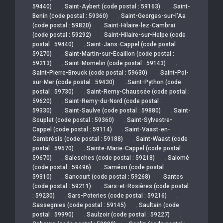
,
,
59440)
Saint-Aybert (code postal : 59163)
Saint-
,
Benin (code postal : 59360)
Saint-Georges-sur-l'Aa
,
(code postal : 59820)
Saint-Hilaire-lez-Cambrai
,
(code postal : 59292)
Saint-Hilaire-sur-Helpe (code
,
postal : 59440)
Saint-Jans-Cappel (code postal :
,
59270)
Saint-Martin-sur-Ecaillon (code postal :
,
,
59213)
Saint-Momelin (code postal : 59143)
,
Saint-Pierre-Brouck (code postal : 59630)
Saint-Pol-
,
sur-Mer (code postal : 59430)
Saint-Python (code
,
postal : 59730)
Saint-Remy-Chaussée (code postal :
,
59620)
Saint-Remy-du-Nord (code postal :
,
,
59330)
Saint-Saulve (code postal : 59880)
Saint-
,
Souplet (code postal : 59360)
Saint-Sylvestre-
,
Cappel (code postal : 59114)
Saint-Vaast-en-
,
Cambrésis (code postal : 59188)
Saint-Waast (code
,
postal : 59570)
Sainte-Marie-Cappel (code postal :
,
,
59670)
Salesches (code postal : 59218)
Salomé
,
(code postal : 59496)
Saméon (code postal :
,
,
59310)
Sancourt (code postal : 59268)
Santes
,
(code postal : 59211)
Sars-et-Rosières (code postal
,
,
: 59230)
Sars-Poteries (code postal : 59216)
,
Sassegnies (code postal : 59145)
Saultain (code
,
,
postal : 59990)
Saulzoir (code postal : 59227)