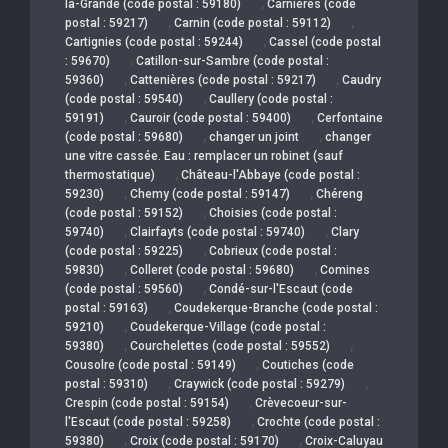
,
la-Grande (code postal : 59180)
Carnières (code
,
,
postal : 59217)
Carnin (code postal : 59112)
,
Cartignies (code postal : 59244)
Cassel (code postal
,
: 59670)
Catillon-sur-Sambre (code postal :
,
,
59360)
Cattenières (code postal : 59217)
Caudry
,
(code postal : 59540)
Caullery (code postal :
,
,
59191)
Cauroir (code postal : 59400)
Cerfontaine
,
,
(code postal : 59680)
changer un joint
changer
une vitre cassée. Eau : remplacer un robinet (sauf
,
thermostatique)
Château-l'Abbaye (code postal :
,
,
59230)
Chemy (code postal : 59147)
Chéreng
,
(code postal : 59152)
Choisies (code postal :
,
,
59740)
Clairfayts (code postal : 59740)
Clary
,
(code postal : 59225)
Cobrieux (code postal :
,
,
59830)
Colleret (code postal : 59680)
Comines
,
(code postal : 59560)
Condé-sur-l'Escaut (code
,
postal : 59163)
Coudekerque-Branche (code postal :
,
59210)
Coudekerque-Village (code postal :
,
,
59380)
Courchelettes (code postal : 59552)
,
Cousolre (code postal : 59149)
Coutiches (code
,
,
postal : 59310)
Craywick (code postal : 59279)
,
Crespin (code postal : 59154)
Crèvecoeur-sur-
,
l'Escaut (code postal : 59258)
Crochte (code postal :
,
,
59380)
Croix (code postal : 59170)
Croix-Caluyau