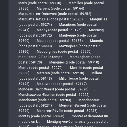
,
Marly (code postal : 59770)
Maroilles (code postal :
,
,
59550)
Marpent (code postal : 59164)
,
Marquette-en-Ostrevant (code postal : 59252)
,
Marquette-lez-Lille (code postal : 59520)
Marquillies
,
(code postal : 59274)
Masnières (code postal :
,
,
59241)
Masny (code postal : 59176)
Mastaing
,
(code postal : 59172)
Maubeuge (code postal :
,
,
59600)
Maulde (code postal : 59158)
Maurois
,
(code postal : 59980)
Mazinghien (code postal :
,
,
59360)
Mecquignies (code postal : 59570)
,
menuiserie…? Pas le temps
Merckeghem (code
,
,
postal : 59470)
Mérignies (code postal : 59710)
,
Merris (code postal : 59270)
Merville (code postal :
,
,
59660)
Méteren (code postal : 59270)
Millam
,
(code postal : 59143)
Millonfosse (code postal :
,
,
59178)
Moeuvres (code postal : 62147)
,
Monceau-Saint-Waast (code postal : 59620)
,
Monchaux-sur-Ecaillon (code postal : 59224)
,
Moncheaux (code postal : 59283)
Monchecourt
,
(code postal : 59234)
Mons-en-Barœul (code postal :
,
,
59370)
Mons-en-Pévèle (code postal : 59246)
,
Montay (code postal : 59360)
monter et démonter un
,
meuble en kit
Montigny-en-Cambrésis (code postal :
,
59225)
Montigny-en-Ostrevent (code postal :