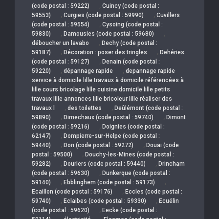
,
(code postal : 59222)
Cuincy (code postal :
,
,
59553)
Curgies (code postal : 59990)
Cuvillers
,
(code postal : 59554)
Cysoing (code postal :
,
,
59830)
Damousies (code postal : 59680)
,
déboucher un lavabo
Dechy (code postal :
,
,
59187)
Décoration : poser des tringles
Dehéries
,
(code postal : 59127)
Denain (code postal :
,
,
59220)
dépannage rapide
depannage rapide
service à domicile lille travaux à domicile référencées à
lille cours bricolage lille cuisine domicile lille petits
travaux lille annonces lille bricoleur lille réaliser des
,
,
travaux l
des toilettes
Deûlémont (code postal :
,
,
59890)
Dimechaux (code postal : 59740)
Dimont
,
(code postal : 59216)
Doignies (code postal :
,
62147)
Dompierre-sur-Helpe (code postal :
,
,
59440)
Don (code postal : 59272)
Douai (code
,
postal : 59500)
Douchy-les-Mines (code postal :
,
,
59282)
Dourlers (code postal : 59440)
Drincham
,
(code postal : 59630)
Dunkerque (code postal :
,
,
59140)
Ebblinghem (code postal : 59173)
,
Ecaillon (code postal : 59176)
Eccles (code postal :
,
,
59740)
Eclaibes (code postal : 59330)
Ecuélin
,
(code postal : 59620)
Eecke (code postal :
,
,