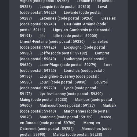
,
Vignes (code postal : 59258)
Lesdain (code postal :
,
,
59258)
Lesquin (code postal : 59810)
Leval
,
(code postal : 59620)
Lewarde (code postal :
,
,
59287)
Lezennes (code postal : 59260)
Liessies
,
(code postal : 59740)
Lieu-Saint-Amand (code
,
postal : 59111)
Ligny-en-Cambrésis (code postal :
,
,
,
59191)
lille
Lille (code postal : 59000)
,
Limont-Fontaine (code postal : 59330)
Linselles
,
(code postal : 59126)
Locquignol (code postal :
,
,
59530)
Loffre (code postal : 59182)
Lompret
,
(code postal : 59840)
Looberghe (code postal :
,
,
59630)
Loon-Plage (code postal : 59279)
Loos
,
(code postal : 59120)
Lourches (code postal :
,
59156)
Louvignies-Quesnoy (code postal :
,
,
59530)
Louvil (code postal : 59830)
Louvroil
,
(code postal : 59720)
Lynde (code postal :
,
,
59173)
Lys-lez-Lannoy (code postal : 59390)
,
Maing (code postal : 59233)
Mairieux (code postal :
,
,
59600)
Malincourt (code postal : 59127)
Marbaix
,
(code postal : 59440)
Marchiennes (code postal :
,
,
59870)
Marcoing (code postal : 59159)
Marcq-
,
en-Baroeul (code postal : 59700)
Marcq-en-
,
Ostrevent (code postal : 59252)
Maresches (code
,
,
postal : 59990)
Maretz (code postal : 59238)