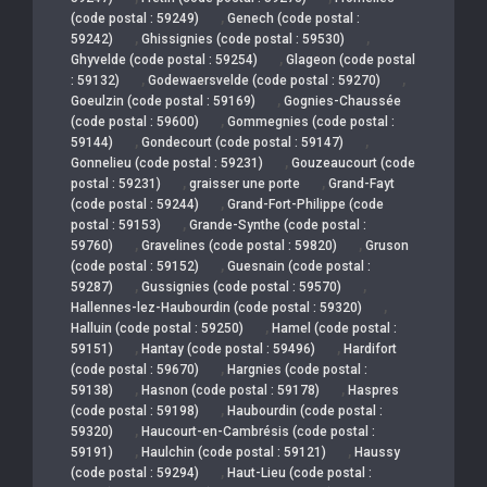
,
(code postal : 59249)
Genech (code postal :
,
,
59242)
Ghissignies (code postal : 59530)
,
Ghyvelde (code postal : 59254)
Glageon (code postal
,
,
: 59132)
Godewaersvelde (code postal : 59270)
,
Goeulzin (code postal : 59169)
Gognies-Chaussée
,
(code postal : 59600)
Gommegnies (code postal :
,
,
59144)
Gondecourt (code postal : 59147)
,
Gonnelieu (code postal : 59231)
Gouzeaucourt (code
,
,
postal : 59231)
graisser une porte
Grand-Fayt
,
(code postal : 59244)
Grand-Fort-Philippe (code
,
postal : 59153)
Grande-Synthe (code postal :
,
,
59760)
Gravelines (code postal : 59820)
Gruson
,
(code postal : 59152)
Guesnain (code postal :
,
,
59287)
Gussignies (code postal : 59570)
,
Hallennes-lez-Haubourdin (code postal : 59320)
,
Halluin (code postal : 59250)
Hamel (code postal :
,
,
59151)
Hantay (code postal : 59496)
Hardifort
,
(code postal : 59670)
Hargnies (code postal :
,
,
59138)
Hasnon (code postal : 59178)
Haspres
,
(code postal : 59198)
Haubourdin (code postal :
,
59320)
Haucourt-en-Cambrésis (code postal :
,
,
59191)
Haulchin (code postal : 59121)
Haussy
,
(code postal : 59294)
Haut-Lieu (code postal :