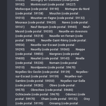
,
,
59182)
Montrécourt (code postal : 59227)
,
Morbecque (code postal : 59190)
Mortagne-du-Nord
,
(code postal : 59158)
Mouchin (code postal :
,
,
59310)
Moustier-en-Fagne (code postal : 59132)
,
Mouvaux (code postal : 59420)
Naves (code postal :
,
,
59161)
Neuf-Berquin (code postal : 59940)
Neuf-
,
Mesnil (code postal : 59330)
Neuville-en-Avesnois
,
(code postal : 59218)
Neuville-en-Ferrain (code
,
postal : 59960)
Neuville-Saint-Rémy (code postal :
,
59554)
Neuville-sur-Escaut (code postal :
,
,
59293)
Neuvilly (code postal : 59360)
Nieppe
,
(code postal : 59850)
Niergnies (code postal :
,
,
59400)
Nieurlet (code postal : 59143)
Nivelle
,
(code postal : 59230)
Nomain (code postal :
,
,
59310)
Noordpeene (code postal : 59670)
,
Noyelles-lès-Seclin (code postal : 59139)
Noyelles-
,
sur-Escaut (code postal : 59159)
Noyelles-sur-
,
Sambre (code postal : 59550)
Noyelles-sur-Selle
,
(code postal : 59282)
Obies (code postal :
,
,
59570)
Obrechies (code postal : 59680)
,
Ochtezeele (code postal : 59670)
Odomez (code
,
,
postal : 59970)
Ohain (code postal : 59132)
Oisy
,
(code postal : 59195)
Onnaing (code postal :