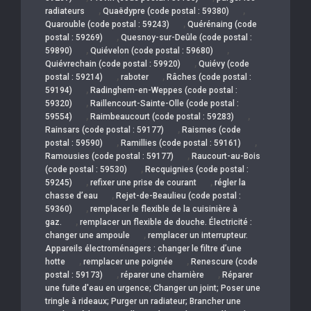
,
,
radiateurs
Quaëdypre (code postal : 59380)
,
Quarouble (code postal : 59243)
Quérénaing (code
,
postal : 59269)
Quesnoy-sur-Deûle (code postal :
,
,
59890)
Quiévelon (code postal : 59680)
,
Quiévrechain (code postal : 59920)
Quiévy (code
,
,
postal : 59214)
raboter
Râches (code postal :
,
59194)
Radinghem-en-Weppes (code postal :
,
59320)
Raillencourt-Sainte-Olle (code postal :
,
,
59554)
Raimbeaucourt (code postal : 59283)
,
Rainsars (code postal : 59177)
Raismes (code
,
,
postal : 59590)
Ramillies (code postal : 59161)
,
Ramousies (code postal : 59177)
Raucourt-au-Bois
,
(code postal : 59530)
Recquignies (code postal :
,
,
59245)
refixer une prise de courant
régler la
,
chasse d’eau
Rejet-de-Beaulieu (code postal :
,
59360)
remplacer le flexible de la cuisinière à
,
gaz.
remplacer un flexible de douche. Électricité :
,
changer une ampoule
remplacer un interrupteur.
Appareils électroménagers : changer le filtre d’une
,
,
hotte
remplacer une poignée
Renescure (code
,
,
postal : 59173)
réparer une charnière
Réparer
une fuite d'eau en urgence; Changer un joint; Poser une
tringle à rideaux; Purger un radiateur; Brancher une