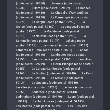
,
(code postal : 59460)
Jolimetz (code postal :
,
,
59530)
Killem (code postal : 59122)
La Bassée
,
(code postal : 59480)
La Chapelle-d'Armentières
,
(code postal : 59930)
La Flamengrie (code postal :
,
,
59570)
La Gorgue (code postal : 59253)
La
,
Groise (code postal : 59360)
La Longueville (code
,
postal : 59570)
La Madeleine (code postal :
,
,
59110)
La Neuville (code postal : 59239)
La
,
Sentinelle (code postal : 59174)
Lallaing (code
,
,
postal : 59167)
Lambersart (code postal : 59130)
,
Lambres-lez-Douai (code postal : 59552)
Landas
,
(code postal : 59310)
Landrecies (code postal :
,
,
59550)
Lannoy (code postal : 59390)
Larouillies
,
(code postal : 59219)
Lauwin-Planque (code postal :
,
59553)
Le Cateau-Cambrésis (code postal :
,
,
59360)
Le Doulieu (code postal : 59940)
Le Favril
,
(code postal : 59550)
Le Maisnil (code postal :
,
,
59134)
Le Quesnoy (code postal : 59530)
,
Lecelles (code postal : 59226)
Lécluse (code postal :
,
,
59259)
Lederzeele (code postal : 59143)
,
Ledringhem (code postal : 59470)
Leers (code postal
,
,
: 59115)
Leffrinckoucke (code postal : 59495)
,
Les Moëres (code postal : 59122)
Les Rues-des-