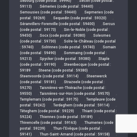
,
Sebourg (code postal : 59990)
Seclin (code postal :
,
,
59113)
Sémeries (code postal : 59440)
,
Semousies (code postal : 59440)
Sepmeries (code
,
,
postal : 59269)
Sequedin (code postal : 59320)
,
Séranvillers-Forenville (code postal : 59400)
Sercus
,
(code postal : 59173)
Sin-le-Noble (code postal :
,
,
59450)
Socx (code postal : 59380)
Solesmes
,
(code postal : 59730)
Solre-le-Château (code postal
,
,
: 59740)
Solrinnes (code postal : 59740)
Somain
,
(code postal : 59490)
Sommaing (code postal :
,
,
59213)
Spycker (code postal : 59380)
Staple
,
(code postal : 59190)
Steenbecque (code postal :
,
,
59189
Steene (code postal : 59380)
,
Steenvoorde (code postal : 59114)
Steenwerck
,
(code postal : 59181)
Strazeele (code postal :
,
59270)
Taisnières-en-Thiérache (code postal :
,
,
59550)
Taisnières-sur-Hon (code postal : 59570)
,
Templemars (code postal : 59175)
Templeuve (code
,
,
postal : 59242)
Terdeghem (code postal : 59114)
,
Téteghem (code postal : 59229)
Thiant (code postal :
,
,
59224)
Thiennes (code postal : 59189)
,
Thivencelle (code postal : 59163)
Thumeries (code
,
postal : 59239)
Thun-l'Evêque (code postal :
,
,
59141)
Thun-Saint-Amand (code postal : 59158)