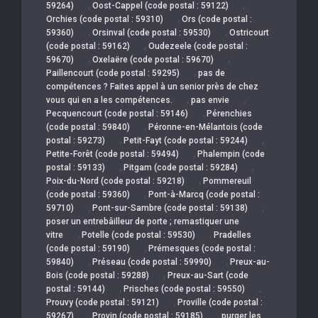
,
,
59264)
Oost-Cappel (code postal : 59122)
,
Orchies (code postal : 59310)
Ors (code postal :
,
,
59360)
Orsinval (code postal : 59530)
Ostricourt
,
(code postal : 59162)
Oudezeele (code postal :
,
,
59670)
Oxelaëre (code postal : 59670)
,
Paillencourt (code postal : 59295)
pas de
compétences ? Faites appel à un senior près de chez
,
,
vous qui en a les compétences.
pas envie
,
Pecquencourt (code postal : 59146)
Pérenchies
,
(code postal : 59840)
Péronne-en-Mélantois (code
,
,
postal : 59273)
Petit-Fayt (code postal : 59244)
,
Petite-Forêt (code postal : 59494)
Phalempin (code
,
,
postal : 59133)
Pitgam (code postal : 59284)
,
Poix-du-Nord (code postal : 59218)
Pommereuil
,
(code postal : 59360)
Pont-à-Marcq (code postal :
,
,
59710)
Pont-sur-Sambre (code postal : 59138)
poser un entrebâilleur de porte ; remastiquer une
,
,
vitre
Potelle (code postal : 59530)
Pradelles
,
(code postal : 59190)
Prémesques (code postal :
,
,
59840)
Préseau (code postal : 59990)
Preux-au-
,
Bois (code postal : 59288)
Preux-au-Sart (code
,
,
postal : 59144)
Prisches (code postal : 59550)
,
Prouvy (code postal : 59121)
Proville (code postal :
,
,
59267)
Provin (code postal : 59185)
purger les