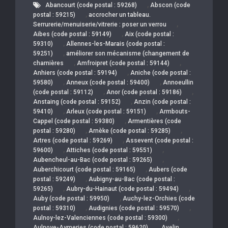
,
Abancourt (code postal : 59268)
Abscon (code
,
postal : 59215)
accrocher un tableau.
,
Serrurerie/menuiserie/vitrerie : poser un verrou
,
Aibes (code postal : 59149)
Aix (code postal :
,
59310)
Allennes-les-Marais (code postal :
,
59251)
améliorer son mécanisme (changement de
,
,
charnières
Amfroipret (code postal : 59144)
,
Anhiers (code postal : 59194)
Aniche (code postal :
,
,
59580)
Anneux (code postal : 59400)
Annoeullin
,
,
(code postal : 59112)
Anor (code postal : 59186)
,
Anstaing (code postal : 59152)
Anzin (code postal :
,
,
59410)
Arleux (code postal : 59151)
Armbouts-
,
Cappel (code postal : 59380)
Armentières (code
,
,
postal : 59280)
Arnèke (code postal : 59285)
,
Artres (code postal : 59269)
Assevent (code postal :
,
,
59600)
Attiches (code postal : 59551)
,
Aubencheul-au-Bac (code postal : 59265)
,
Auberchicourt (code postal : 59165)
Aubers (code
,
postal : 59249)
Aubigny-au-Bac (code postal :
,
,
59265)
Aubry-du-Hainaut (code postal : 59494)
,
Auby (code postal : 59950)
Auchy-lez-Orchies (code
,
,
postal : 59310)
Audignies (code postal : 59570)
,
Aulnoy-lez-Valenciennes (code postal : 59300)
,
Aulnoye-Aymeries (code postal : 59620)
Avelin