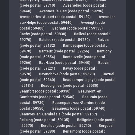
,
(code postal : 59710)
Avesnelles (code postal :
,
,
59440)
Avesnes-le-Sec (code postal : 59296)
,
Avesnes-les-Aubert (code postal : 59129)
Avesnes-
,
sur-Helpe (code postal : 59440)
Awoingt (code
,
,
postal : 59400)
Bachant (code postal : 59138)
,
Bachy (code postal : 59830)
Bailleul (code postal :
,
,
59270)
Baisieux (code postal : 59780)
Baives
,
(code postal : 59132)
Bambecque (code postal :
,
,
59470)
Banteux (code postal : 59266)
Bantigny
,
(code postal : 59554)
Bantouzelle (code postal :
,
,
59266)
Bas-Lieu (code postal : 59440)
Bauvin
,
(code postal : 59221)
Bavay (code postal :
,
,
59570)
Bavinchove (code postal : 59670)
Bazuel
,
(code postal : 59360)
Beaucamps-Ligny (code postal
,
,
: 59134)
Beaudignies (code postal : 59530)
,
Beaufort (code postal : 59330)
Beaumont-en-
,
Cambrésis (code postal : 59540)
Beaurain (code
,
postal : 59730)
Beaurepaire-sur-Sambre (code
,
,
postal : 59550)
Beaurieux (code postal : 59740)
,
Beauvois-en-Cambrésis (code postal : 59157)
,
Bellaing (code postal : 59135)
Bellignies (code postal
,
,
: 59570)
Bérelles (code postal : 59740)
Bergues
,
(code postal : 59380)
Berlaimont (code postal :