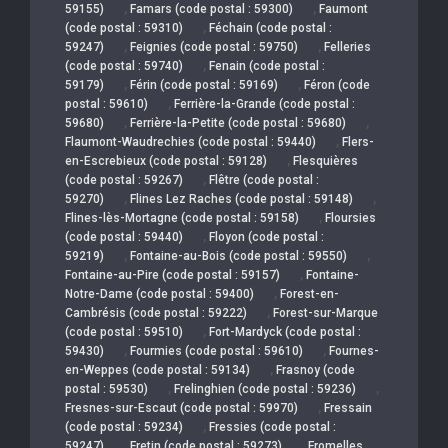
,
,
59155)
Famars (code postal : 59300)
Faumont
,
(code postal : 59310)
Féchain (code postal :
,
,
59247)
Feignies (code postal : 59750)
Felleries
,
(code postal : 59740)
Fenain (code postal :
,
,
59179)
Férin (code postal : 59169)
Féron (code
,
postal : 59610)
Ferrière-la-Grande (code postal :
,
,
59680)
Ferrière-la-Petite (code postal : 59680)
,
Flaumont-Waudrechies (code postal : 59440)
Flers-
,
en-Escrebieux (code postal : 59128)
Flesquières
,
(code postal : 59267)
Flêtre (code postal :
,
,
59270)
Flines Lez Raches (code postal : 59148)
,
Flines-lès-Mortagne (code postal : 59158)
Floursies
,
(code postal : 59440)
Floyon (code postal :
,
,
59219)
Fontaine-au-Bois (code postal : 59550)
,
Fontaine-au-Pire (code postal : 59157)
Fontaine-
,
Notre-Dame (code postal : 59400)
Forest-en-
,
Cambrésis (code postal : 59222)
Forest-sur-Marque
,
(code postal : 59510)
Fort-Mardyck (code postal :
,
,
59430)
Fourmies (code postal : 59610)
Fournes-
,
en-Weppes (code postal : 59134)
Frasnoy (code
,
,
postal : 59530)
Frelinghien (code postal : 59236)
,
Fresnes-sur-Escaut (code postal : 59970)
Fressain
,
(code postal : 59234)
Fressies (code postal :
,
,
59247)
Fretin (code postal : 59273)
Fromelles