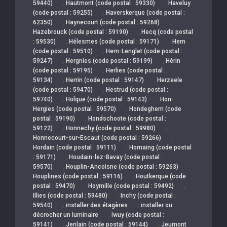
,
,
59440)
Hautmont (code postal : 59330)
Haveluy
,
(code postal : 59255)
Haverskerque (code postal :
,
,
62350)
Haynecourt (code postal : 59268)
,
Hazebrouck (code postal : 59190)
Hecq (code postal
,
,
: 59530)
Hélesmes (code postal : 59171)
Hem
,
(code postal : 59510)
Hem-Lenglet (code postal :
,
,
59247)
Hergnies (code postal : 59199)
Hérin
,
(code postal : 59195)
Herlies (code postal :
,
,
59134)
Herrin (code postal : 59147)
Herzeele
,
(code postal : 59470)
Hestrud (code postal :
,
,
59740)
Holque (code postal : 59143)
Hon-
,
Hergies (code postal : 59570)
Hondeghem (code
,
postal : 59190)
Hondschoote (code postal :
,
,
59122)
Honnechy (code postal : 59980)
,
Honnecourt-sur-Escaut (code postal : 59266)
,
Hordain (code postal : 59111)
Hornaing (code postal
,
: 59171)
Houdain-lez-Bavay (code postal :
,
59570)
Houplin-Ancoisne (code postal : 59263)
,
Houplines (code postal : 59116)
Houtkerque (code
,
,
postal : 59470)
Hoymille (code postal : 59492)
,
Illies (code postal : 59480)
Inchy (code postal :
,
,
59540)
installer des étagères
installer ou
,
décrocher un luminaire
Iwuy (code postal :
,
,
59141)
Jenlain (code postal : 59144)
Jeumont