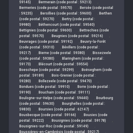
,
,
59145)
Bermerain (code postal : 59213)
,
Bermeries (code postal : 59570)
Bersée (code postal
,
,
: 59235)
Bersillies (code postal : 59600)
Berthen
,
(code postal : 59270)
Bertry (code postal :
,
,
59980)
Béthencourt (code postal : 59540)
,
Bettignies (code postal : 59600)
Bettrechies (code
,
,
postal : 59570)
Beugnies (code postal : 59216)
,
Beuvrages (code postal : 59192)
Beuvry-la-Forêt
,
(code postal : 59310)
Bévillers (code postal :
,
,
59217)
Bierne (code postal : 59380)
Bissezeele
,
(code postal : 59380)
Blaringhem (code postal :
,
,
59173)
Blécourt (code postal : 59554)
,
Boeschepe (code postal : 59299)
Boëseghem (code
,
postal : 59189)
Bois-Grenier (code postal :
,
,
59280)
Bollezeele (code postal : 59470)
,
Bondues (code postal : 59910)
Borre (code postal :
,
,
59190)
Bouchain (code postal : 59111)
,
Boulogne-sur-Helpe (code postal : 59440)
Bourbourg
,
(code postal : 59630)
Bourghelles (code postal :
,
,
59830)
Boursies (code postal : 62147)
,
Bousbecque (code postal : 59166)
Bousies (code
,
,
postal : 59222)
Bousignies (code postal : 59178)
,
Bousignies-sur-Roc (code postal : 59149)
,
Boussières-en-Cambrésis (code postal : 59217)