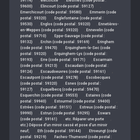
59114)
électricité
Elesmes (code postal :
,
,
59600)
Elincourt (code postal : 59127)
,
Emerchicourt (code postal : 59580)
Emmerin (code
,
postal : 59320)
Englefontaine (code postal :
,
,
59530)
Englos (code postal : 59320)
Ennetières-
,
en-Weppes (code postal : 59320)
Ennevelin (code
,
postal : 59710)
Eppe-Sauvage (code postal :
,
,
59132)
Erchin (code postal : 59169)
Eringhem
,
(code postal : 59470)
Erquinghem-le-Sec (code
,
postal : 59320)
Erquinghem-Lys (code postal :
,
,
59193)
Erre (code postal : 59171)
Escarmain
,
(code postal : 59213)
Escaudain (code postal :
,
,
59124)
Escaudoeuvres (code postal : 59161)
,
Escautpont (code postal : 59278)
Escobecques
,
(code postal : 59320)
Esnes (code postal :
,
,
59127)
Esquelbecq (code postal : 59470)
,
Esquerchin (code postal : 59553)
Estaires (code
,
,
postal : 59940)
Estourmel (code postal : 59400)
,
Estrées (code postal : 59151)
Estreux (code postal :
,
,
59990)
Estrun (code postal : 59295)
Eswars
,
,
(code postal : 59161)
etc. Réparer une porte
etc.) Dépose d'un miroir cassé et pose d'un miroir
,
,
neuf;
Eth (code postal : 59144)
Etroeungt (code
,
postal : 59219)
Faches-Thumesnil (code postal :