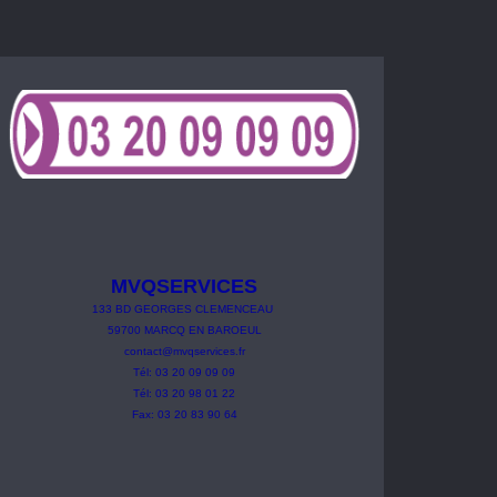
MVQSERVICES
133
BD
GEORGES
CLEMENCEAU
59700 MARCQ EN BAROEUL
contact@mvqservices.fr
Tél: 03 20 09 09 09
Tél: 03 20 98 01 22
Fax: 03 20 83 90 64