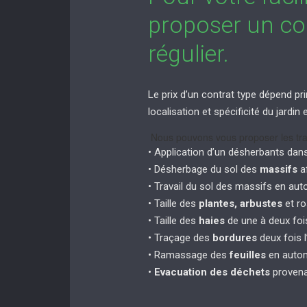
proposer un con
régulier.
Le prix d’un contrat type dépend pri
localisation et spécificité du jardi
Nous pouvons vous proposer les tra
• Application d’un désherbants dan
• Désherbage du sol des
massifs
af
• Travail du sol des massifs en au
• Taille des
plantes, arbustes
et ro
• Taille des
haies
de une à deux fois
• Traçage des
bordures
deux fois l
• Ramassage des
feuilles
en autom
•
Evacuation des déchets
provena