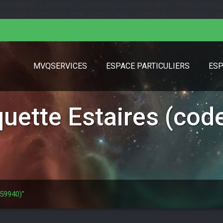
($html) { return str_replace('http://jardinage-lille.fr', 'https://jardinage
url); }); add_filter('theme_mod_custom_logo', function($url) { return str_replac
MVQSERVICES
ESPACE PARTICULIERS
ESP
iquette
Estaires (code
 59940)"