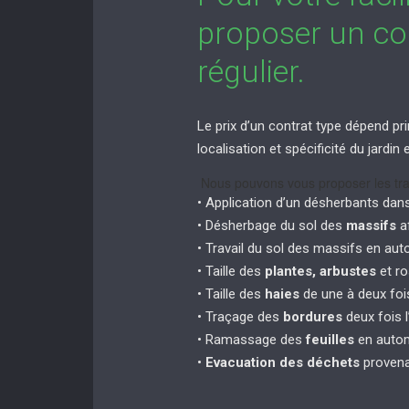
proposer un con
régulier.
Le prix d’un contrat type dépend pri
localisation et spécificité du jardi
Nous pouvons vous proposer les tra
• Application d’un désherbants dan
• Désherbage du sol des
massifs
af
• Travail du sol des massifs en au
• Taille des
plantes, arbustes
et ro
• Taille des
haies
de une à deux fois
• Traçage des
bordures
deux fois l
• Ramassage des
feuilles
en autom
•
Evacuation des déchets
provena