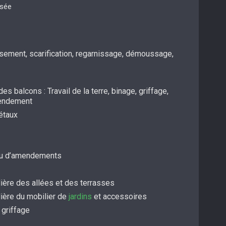
isée
ssement, scarification, regarnissage, démoussage,
es balcons : Travail de la terre, binage, griffage,
mendement
étaux
/ou d’amendements
ière des allées et des terrasses
lière du mobilier de
jardins
et accessoires
 griffage