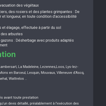
évacuation des végétaux
itiers, des rosiers et des plantes grimpantes : De
r et longueur, en toute condition d’accessibilité
s et élagage, effectuée à partir du sol
t des arbustes
s gazons : Désherbage avec produits adaptés
ement
ntion
Lambersart, La Madeleine, Lezennes,Loos, Lys-lez-
Mons en Baroeul, Lesquin, Mouvaux, Villeneuve d’Ascq,
uehal, Wattrelos …
ués avant toute prestation
 qu’un devis détaillé, préalablement à l’exécution des