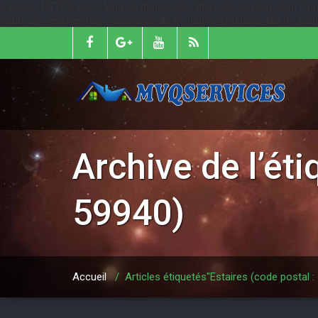
// Forcer HTTPS sur le logo du thème add_filter('get_custom_logo', function
return str_replace('http://jardinage-lille.fr', 'https://jardinage-lille.fr', $
Archive de l’ét
59940)
Accueil
/
Articles étiquetés"Estaires (code postal :