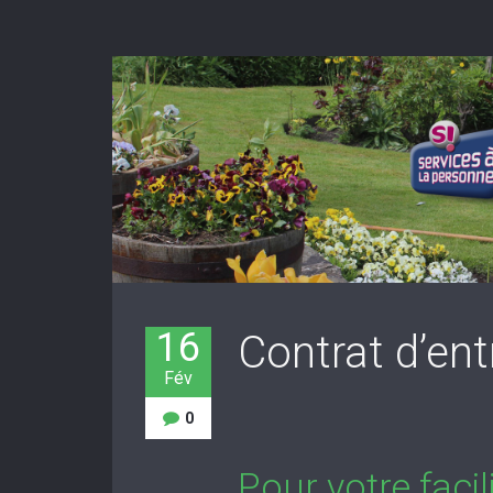
16
Contrat d’ent
Fév
0
Pour votre faci