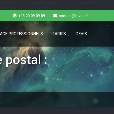
-lille.fr', $html); }); add_filter('theme_mod_logo', function($url) {
e('http://', 'https://', $url); });
+03 20 09 09 09
contact@mvqs.fr
ACE PROFESSIONNELS
TARIFS
DEVIS
 postal :