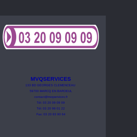
MVQSERVICES
133
BD
GEORGES
CLEMENCEAU
59700 MARCQ EN BAROEUL
contact@mvqservices.fr
Tél: 03 20 09 09 09
Tél: 03 20 98 01 22
Fax: 03 20 83 90 64