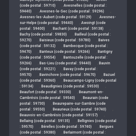
,
(code postal : 59710)
Avesnelles (code postal :
,
,
59440)
Avesnes-le-Sec (code postal : 59296)
,
Avesnes-les-Aubert (code postal : 59129)
Avesnes-
,
sur-Helpe (code postal : 59440)
Awoingt (code
,
,
postal : 59400)
Bachant (code postal : 59138)
,
Bachy (code postal : 59830)
Bailleul (code postal :
,
,
59270)
Baisieux (code postal : 59780)
Baives
,
(code postal : 59132)
Bambecque (code postal :
,
,
59470)
Banteux (code postal : 59266)
Bantigny
,
(code postal : 59554)
Bantouzelle (code postal :
,
,
59266)
Bas-Lieu (code postal : 59440)
Bauvin
,
(code postal : 59221)
Bavay (code postal :
,
,
59570)
Bavinchove (code postal : 59670)
Bazuel
,
(code postal : 59360)
Beaucamps-Ligny (code postal
,
,
: 59134)
Beaudignies (code postal : 59530)
,
Beaufort (code postal : 59330)
Beaumont-en-
,
Cambrésis (code postal : 59540)
Beaurain (code
,
postal : 59730)
Beaurepaire-sur-Sambre (code
,
,
postal : 59550)
Beaurieux (code postal : 59740)
,
Beauvois-en-Cambrésis (code postal : 59157)
,
Bellaing (code postal : 59135)
Bellignies (code postal
,
,
: 59570)
Bérelles (code postal : 59740)
Bergues
,
(code postal : 59380)
Berlaimont (code postal :