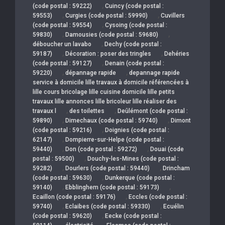
,
(code postal : 59222)
Cuincy (code postal :
,
,
59553)
Curgies (code postal : 59990)
Cuvillers
,
(code postal : 59554)
Cysoing (code postal :
,
,
59830)
Damousies (code postal : 59680)
,
déboucher un lavabo
Dechy (code postal :
,
,
59187)
Décoration : poser des tringles
Dehéries
,
(code postal : 59127)
Denain (code postal :
,
,
59220)
dépannage rapide
depannage rapide
service à domicile lille travaux à domicile référencées à
lille cours bricolage lille cuisine domicile lille petits
travaux lille annonces lille bricoleur lille réaliser des
,
,
travaux l
des toilettes
Deûlémont (code postal :
,
,
59890)
Dimechaux (code postal : 59740)
Dimont
,
(code postal : 59216)
Doignies (code postal :
,
62147)
Dompierre-sur-Helpe (code postal :
,
,
59440)
Don (code postal : 59272)
Douai (code
,
postal : 59500)
Douchy-les-Mines (code postal :
,
,
59282)
Dourlers (code postal : 59440)
Drincham
,
(code postal : 59630)
Dunkerque (code postal :
,
,
59140)
Ebblinghem (code postal : 59173)
,
Ecaillon (code postal : 59176)
Eccles (code postal :
,
,
59740)
Eclaibes (code postal : 59330)
Ecuélin
,
(code postal : 59620)
Eecke (code postal :
,
,