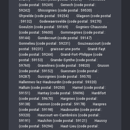
,
(code postal : 59249)
Genech (code postal :
,
,
59242)
Ghissignies (code postal : 59530)
,
Ghyvelde (code postal : 59254)
Glageon (code postal
,
,
: 59132)
Godewaersvelde (code postal : 59270)
,
Goeulzin (code postal : 59169)
Gognies-Chaussée
,
(code postal : 59600)
Gommegnies (code postal :
,
,
59144)
Gondecourt (code postal : 59147)
,
Gonnelieu (code postal : 59231)
Gouzeaucourt (code
,
,
postal : 59231)
graisser une porte
Grand-Fayt
,
(code postal : 59244)
Grand-Fort-Philippe (code
,
postal : 59153)
Grande-Synthe (code postal :
,
,
59760)
Gravelines (code postal : 59820)
Gruson
,
(code postal : 59152)
Guesnain (code postal :
,
,
59287)
Gussignies (code postal : 59570)
,
Hallennes-lez-Haubourdin (code postal : 59320)
,
Halluin (code postal : 59250)
Hamel (code postal :
,
,
59151)
Hantay (code postal : 59496)
Hardifort
,
(code postal : 59670)
Hargnies (code postal :
,
,
59138)
Hasnon (code postal : 59178)
Haspres
,
(code postal : 59198)
Haubourdin (code postal :
,
59320)
Haucourt-en-Cambrésis (code postal :
,
,
59191)
Haulchin (code postal : 59121)
Haussy
,
(code postal : 59294)
Haut-Lieu (code postal :