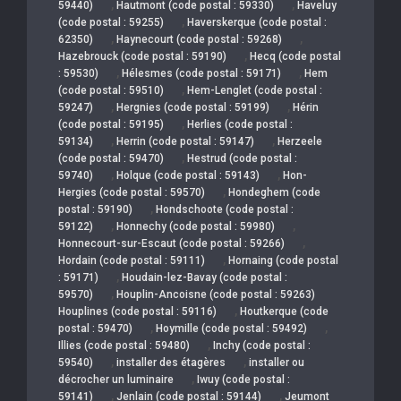
,
,
59440)
Hautmont (code postal : 59330)
Haveluy
,
(code postal : 59255)
Haverskerque (code postal :
,
,
62350)
Haynecourt (code postal : 59268)
,
Hazebrouck (code postal : 59190)
Hecq (code postal
,
,
: 59530)
Hélesmes (code postal : 59171)
Hem
,
(code postal : 59510)
Hem-Lenglet (code postal :
,
,
59247)
Hergnies (code postal : 59199)
Hérin
,
(code postal : 59195)
Herlies (code postal :
,
,
59134)
Herrin (code postal : 59147)
Herzeele
,
(code postal : 59470)
Hestrud (code postal :
,
,
59740)
Holque (code postal : 59143)
Hon-
,
Hergies (code postal : 59570)
Hondeghem (code
,
postal : 59190)
Hondschoote (code postal :
,
,
59122)
Honnechy (code postal : 59980)
,
Honnecourt-sur-Escaut (code postal : 59266)
,
Hordain (code postal : 59111)
Hornaing (code postal
,
: 59171)
Houdain-lez-Bavay (code postal :
,
59570)
Houplin-Ancoisne (code postal : 59263)
,
Houplines (code postal : 59116)
Houtkerque (code
,
,
postal : 59470)
Hoymille (code postal : 59492)
,
Illies (code postal : 59480)
Inchy (code postal :
,
,
59540)
installer des étagères
installer ou
,
décrocher un luminaire
Iwuy (code postal :
,
,
59141)
Jenlain (code postal : 59144)
Jeumont