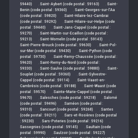
,
,
59440)
Saint-Aybert (code postal : 59163)
Saint-
,
Benin (code postal : 59360)
Saint-Georges-sur-l'Aa
,
(code postal : 59820)
Saint-Hilaire-lez-Cambrai
,
(code postal : 59292)
Saint-Hilaire-sur-Helpe (code
,
postal : 59440)
Saint-Jans-Cappel (code postal :
,
59270)
Saint-Martin-sur-Ecaillon (code postal :
,
,
59213)
Saint-Momelin (code postal : 59143)
,
Saint-Pierre-Brouck (code postal : 59630)
Saint-Pol-
,
sur-Mer (code postal : 59430)
Saint-Python (code
,
postal : 59730)
Saint-Remy-Chaussée (code postal :
,
59620)
Saint-Remy-du-Nord (code postal :
,
,
59330)
Saint-Saulve (code postal : 59880)
Saint-
,
Souplet (code postal : 59360)
Saint-Sylvestre-
,
Cappel (code postal : 59114)
Saint-Vaast-en-
,
Cambrésis (code postal : 59188)
Saint-Waast (code
,
postal : 59570)
Sainte-Marie-Cappel (code postal :
,
,
59670)
Salesches (code postal : 59218)
Salomé
,
(code postal : 59496)
Saméon (code postal :
,
,
59310)
Sancourt (code postal : 59268)
Santes
,
(code postal : 59211)
Sars-et-Rosières (code postal
,
,
: 59230)
Sars-Poteries (code postal : 59216)
,
Sassegnies (code postal : 59145)
Saultain (code
,
,
postal : 59990)
Saulzoir (code postal : 59227)