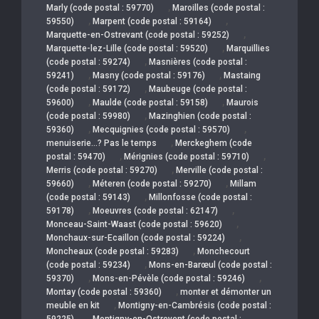
,
Marly (code postal : 59770)
Maroilles (code postal :
,
,
59550)
Marpent (code postal : 59164)
,
Marquette-en-Ostrevant (code postal : 59252)
,
Marquette-lez-Lille (code postal : 59520)
Marquillies
,
(code postal : 59274)
Masnières (code postal :
,
,
59241)
Masny (code postal : 59176)
Mastaing
,
(code postal : 59172)
Maubeuge (code postal :
,
,
59600)
Maulde (code postal : 59158)
Maurois
,
(code postal : 59980)
Mazinghien (code postal :
,
,
59360)
Mecquignies (code postal : 59570)
,
menuiserie…? Pas le temps
Merckeghem (code
,
,
postal : 59470)
Mérignies (code postal : 59710)
,
Merris (code postal : 59270)
Merville (code postal :
,
,
59660)
Méteren (code postal : 59270)
Millam
,
(code postal : 59143)
Millonfosse (code postal :
,
,
59178)
Moeuvres (code postal : 62147)
,
Monceau-Saint-Waast (code postal : 59620)
,
Monchaux-sur-Ecaillon (code postal : 59224)
,
Moncheaux (code postal : 59283)
Monchecourt
,
(code postal : 59234)
Mons-en-Barœul (code postal :
,
,
59370)
Mons-en-Pévèle (code postal : 59246)
,
Montay (code postal : 59360)
monter et démonter un
,
meuble en kit
Montigny-en-Cambrésis (code postal :
,
59225)
Montigny-en-Ostrevent (code postal :