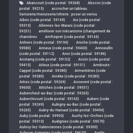
,
Abancourt (code postal : 59268)
Abscon (code
,
postal : 59215)
accrocher un tableau.
,
Serrurerie/menuiserie/vitrerie : poser un verrou
,
Aibes (code postal : 59149)
Aix (code postal :
,
59310)
Allennes-les-Marais (code postal :
,
59251)
améliorer son mécanisme (changement de
,
,
charnières
Amfroipret (code postal : 59144)
,
Anhiers (code postal : 59194)
Aniche (code postal :
,
,
59580)
Anneux (code postal : 59400)
Annoeullin
,
,
(code postal : 59112)
Anor (code postal : 59186)
,
Anstaing (code postal : 59152)
Anzin (code postal :
,
,
59410)
Arleux (code postal : 59151)
Armbouts-
,
Cappel (code postal : 59380)
Armentières (code
,
,
postal : 59280)
Arnèke (code postal : 59285)
,
Artres (code postal : 59269)
Assevent (code postal :
,
,
59600)
Attiches (code postal : 59551)
,
Aubencheul-au-Bac (code postal : 59265)
,
Auberchicourt (code postal : 59165)
Aubers (code
,
postal : 59249)
Aubigny-au-Bac (code postal :
,
,
59265)
Aubry-du-Hainaut (code postal : 59494)
,
Auby (code postal : 59950)
Auchy-lez-Orchies (code
,
,
postal : 59310)
Audignies (code postal : 59570)
,
Aulnoy-lez-Valenciennes (code postal : 59300)
,
Aulnoye-Aymeries (code postal : 59620)
Avelin