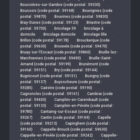
,
Boussières-sur-Sambre (code postal : 59330)
,
Boussois (code postal : 59168)
Bouvignies (code
,
,
postal : 59870)
Bouvines (code postal : 59830)
,
Bray-Dunes (code postal : 59123)
Briastre (code
,
,
postal : 59730)
bricolage 59
bricolage à
,
,
,
domicile
Bricolage domicile
Bricolage lille
,
Brillon (code postal : 59178)
Brouckerque (code
,
,
postal : 59630)
Broxeele (code postal : 59470)
,
Bruay-sur-l'Escaut (code postal : 59860)
Bruille-lez-
,
Marchiennes (code postal : 59490)
Bruille-Saint-
,
Amand (code postal : 59199)
Brunémont (code
,
,
postal : 59151)
Bry (code postal : 59144)
,
Bugnicourt (code postal : 59151)
Busigny (code
,
postal : 59137)
Buysscheure (code postal :
,
,
59285)
Caëstre (code postal : 59190)
,
Cagnoncles (code postal : 59161)
Cambrai (code
,
postal : 59400)
Camphin-en-Carembault (code
,
postal : 59133)
Camphin-en-Pévèle (code postal :
,
59780)
Cantaing-sur-Escaut (code postal :
,
,
59267)
Cantin (code postal : 59169)
Capelle
,
(code postal : 59213)
Capinghem (code postal :
,
,
59160)
Cappelle-Brouck (code postal : 59630)
,
Cappelle-en-Pévèle (code postal : 59242)
Cappelle-