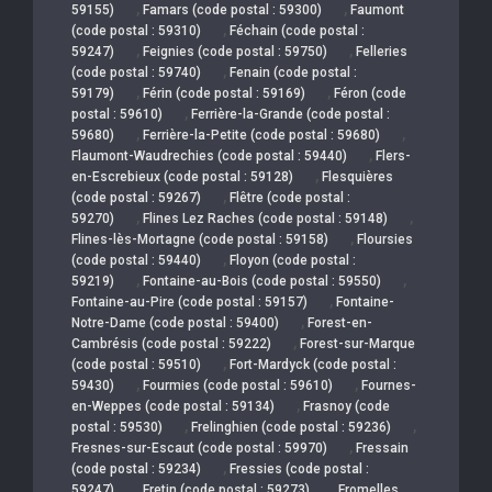
,
,
59155)
Famars (code postal : 59300)
Faumont
,
(code postal : 59310)
Féchain (code postal :
,
,
59247)
Feignies (code postal : 59750)
Felleries
,
(code postal : 59740)
Fenain (code postal :
,
,
59179)
Férin (code postal : 59169)
Féron (code
,
postal : 59610)
Ferrière-la-Grande (code postal :
,
,
59680)
Ferrière-la-Petite (code postal : 59680)
,
Flaumont-Waudrechies (code postal : 59440)
Flers-
,
en-Escrebieux (code postal : 59128)
Flesquières
,
(code postal : 59267)
Flêtre (code postal :
,
,
59270)
Flines Lez Raches (code postal : 59148)
,
Flines-lès-Mortagne (code postal : 59158)
Floursies
,
(code postal : 59440)
Floyon (code postal :
,
,
59219)
Fontaine-au-Bois (code postal : 59550)
,
Fontaine-au-Pire (code postal : 59157)
Fontaine-
,
Notre-Dame (code postal : 59400)
Forest-en-
,
Cambrésis (code postal : 59222)
Forest-sur-Marque
,
(code postal : 59510)
Fort-Mardyck (code postal :
,
,
59430)
Fourmies (code postal : 59610)
Fournes-
,
en-Weppes (code postal : 59134)
Frasnoy (code
,
,
postal : 59530)
Frelinghien (code postal : 59236)
,
Fresnes-sur-Escaut (code postal : 59970)
Fressain
,
(code postal : 59234)
Fressies (code postal :
,
,
59247)
Fretin (code postal : 59273)
Fromelles