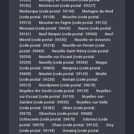
,
,
59182)
Montrécourt (code postal : 59227)
,
Morbecque (code postal : 59190)
Mortagne-du-Nord
,
(code postal : 59158)
Mouchin (code postal :
,
,
59310)
Moustier-en-Fagne (code postal : 59132)
,
Mouvaux (code postal : 59420)
Naves (code postal :
,
,
59161)
Neuf-Berquin (code postal : 59940)
Neuf-
,
Mesnil (code postal : 59330)
Neuville-en-Avesnois
,
(code postal : 59218)
Neuville-en-Ferrain (code
,
postal : 59960)
Neuville-Saint-Rémy (code postal :
,
59554)
Neuville-sur-Escaut (code postal :
,
,
59293)
Neuvilly (code postal : 59360)
Nieppe
,
(code postal : 59850)
Niergnies (code postal :
,
,
59400)
Nieurlet (code postal : 59143)
Nivelle
,
(code postal : 59230)
Nomain (code postal :
,
,
59310)
Noordpeene (code postal : 59670)
,
Noyelles-lès-Seclin (code postal : 59139)
Noyelles-
,
sur-Escaut (code postal : 59159)
Noyelles-sur-
,
Sambre (code postal : 59550)
Noyelles-sur-Selle
,
(code postal : 59282)
Obies (code postal :
,
,
59570)
Obrechies (code postal : 59680)
,
Ochtezeele (code postal : 59670)
Odomez (code
,
,
postal : 59970)
Ohain (code postal : 59132)
Oisy
,
(code postal : 59195)
Onnaing (code postal :