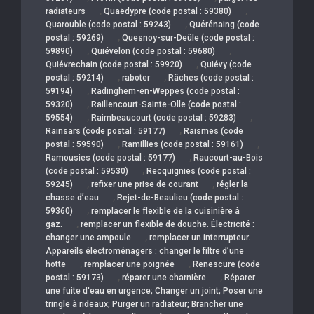
,
,
radiateurs
Quaëdypre (code postal : 59380)
,
Quarouble (code postal : 59243)
Quérénaing (code
,
postal : 59269)
Quesnoy-sur-Deûle (code postal :
,
,
59890)
Quiévelon (code postal : 59680)
,
Quiévrechain (code postal : 59920)
Quiévy (code
,
,
postal : 59214)
raboter
Râches (code postal :
,
59194)
Radinghem-en-Weppes (code postal :
,
59320)
Raillencourt-Sainte-Olle (code postal :
,
,
59554)
Raimbeaucourt (code postal : 59283)
,
Rainsars (code postal : 59177)
Raismes (code
,
,
postal : 59590)
Ramillies (code postal : 59161)
,
Ramousies (code postal : 59177)
Raucourt-au-Bois
,
(code postal : 59530)
Recquignies (code postal :
,
,
59245)
refixer une prise de courant
régler la
,
chasse d’eau
Rejet-de-Beaulieu (code postal :
,
59360)
remplacer le flexible de la cuisinière à
,
gaz.
remplacer un flexible de douche. Électricité :
,
changer une ampoule
remplacer un interrupteur.
Appareils électroménagers : changer le filtre d’une
,
,
hotte
remplacer une poignée
Renescure (code
,
,
postal : 59173)
réparer une charnière
Réparer
une fuite d'eau en urgence; Changer un joint; Poser une
tringle à rideaux; Purger un radiateur; Brancher une