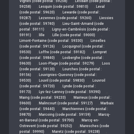
,
Vignes (code postal : 59258)
Lesdain (code postal :
,
,
59258)
Lesquin (code postal : 59810)
Leval
,
(code postal : 59620)
Lewarde (code postal :
,
,
59287)
Lezennes (code postal : 59260)
Liessies
,
(code postal : 59740)
Lieu-Saint-Amand (code
,
postal : 59111)
Ligny-en-Cambrésis (code postal :
,
,
,
59191)
lille
Lille (code postal : 59000)
,
Limont-Fontaine (code postal : 59330)
Linselles
,
(code postal : 59126)
Locquignol (code postal :
,
,
59530)
Loffre (code postal : 59182)
Lompret
,
(code postal : 59840)
Looberghe (code postal :
,
,
59630)
Loon-Plage (code postal : 59279)
Loos
,
(code postal : 59120)
Lourches (code postal :
,
59156)
Louvignies-Quesnoy (code postal :
,
,
59530)
Louvil (code postal : 59830)
Louvroil
,
(code postal : 59720)
Lynde (code postal :
,
,
59173)
Lys-lez-Lannoy (code postal : 59390)
,
Maing (code postal : 59233)
Mairieux (code postal :
,
,
59600)
Malincourt (code postal : 59127)
Marbaix
,
(code postal : 59440)
Marchiennes (code postal :
,
,
59870)
Marcoing (code postal : 59159)
Marcq-
,
en-Baroeul (code postal : 59700)
Marcq-en-
,
Ostrevent (code postal : 59252)
Maresches (code
,
,
postal : 59990)
Maretz (code postal : 59238)