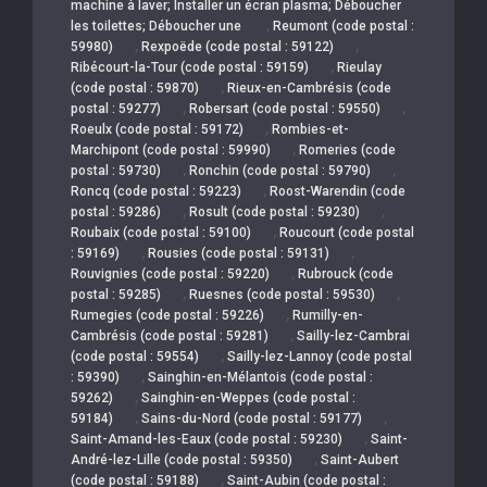
machine à laver; Installer un écran plasma; Déboucher
,
les toilettes; Déboucher une
Reumont (code postal :
,
,
59980)
Rexpoëde (code postal : 59122)
,
Ribécourt-la-Tour (code postal : 59159)
Rieulay
,
(code postal : 59870)
Rieux-en-Cambrésis (code
,
,
postal : 59277)
Robersart (code postal : 59550)
,
Roeulx (code postal : 59172)
Rombies-et-
,
Marchipont (code postal : 59990)
Romeries (code
,
,
postal : 59730)
Ronchin (code postal : 59790)
,
Roncq (code postal : 59223)
Roost-Warendin (code
,
,
postal : 59286)
Rosult (code postal : 59230)
,
Roubaix (code postal : 59100)
Roucourt (code postal
,
,
: 59169)
Rousies (code postal : 59131)
,
Rouvignies (code postal : 59220)
Rubrouck (code
,
,
postal : 59285)
Ruesnes (code postal : 59530)
,
Rumegies (code postal : 59226)
Rumilly-en-
,
Cambrésis (code postal : 59281)
Sailly-lez-Cambrai
,
(code postal : 59554)
Sailly-lez-Lannoy (code postal
,
: 59390)
Sainghin-en-Mélantois (code postal :
,
59262)
Sainghin-en-Weppes (code postal :
,
,
59184)
Sains-du-Nord (code postal : 59177)
,
Saint-Amand-les-Eaux (code postal : 59230)
Saint-
,
André-lez-Lille (code postal : 59350)
Saint-Aubert
,
(code postal : 59188)
Saint-Aubin (code postal :