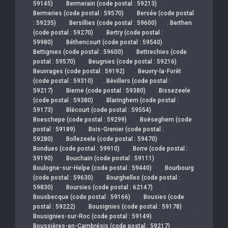
,
,
59145)
Bermerain (code postal : 59213)
,
Bermeries (code postal : 59570)
Bersée (code postal
,
,
: 59235)
Bersillies (code postal : 59600)
Berthen
,
(code postal : 59270)
Bertry (code postal :
,
,
59980)
Béthencourt (code postal : 59540)
,
Bettignies (code postal : 59600)
Bettrechies (code
,
,
postal : 59570)
Beugnies (code postal : 59216)
,
Beuvrages (code postal : 59192)
Beuvry-la-Forêt
,
(code postal : 59310)
Bévillers (code postal :
,
,
59217)
Bierne (code postal : 59380)
Bissezeele
,
(code postal : 59380)
Blaringhem (code postal :
,
,
59173)
Blécourt (code postal : 59554)
,
Boeschepe (code postal : 59299)
Boëseghem (code
,
postal : 59189)
Bois-Grenier (code postal :
,
,
59280)
Bollezeele (code postal : 59470)
,
Bondues (code postal : 59910)
Borre (code postal :
,
,
59190)
Bouchain (code postal : 59111)
,
Boulogne-sur-Helpe (code postal : 59440)
Bourbourg
,
(code postal : 59630)
Bourghelles (code postal :
,
,
59830)
Boursies (code postal : 62147)
,
Bousbecque (code postal : 59166)
Bousies (code
,
,
postal : 59222)
Bousignies (code postal : 59178)
,
Bousignies-sur-Roc (code postal : 59149)
,
Boussières-en-Cambrésis (code postal : 59217)