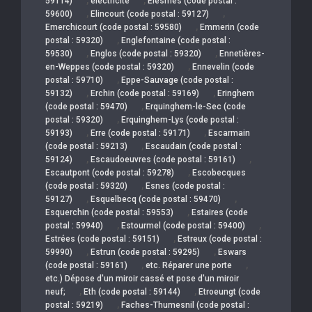
59114)
électricité
Elesmes (code postal :
,
,
59600)
Elincourt (code postal : 59127)
,
Emerchicourt (code postal : 59580)
Emmerin (code
,
postal : 59320)
Englefontaine (code postal :
,
,
59530)
Englos (code postal : 59320)
Ennetières-
,
en-Weppes (code postal : 59320)
Ennevelin (code
,
postal : 59710)
Eppe-Sauvage (code postal :
,
,
59132)
Erchin (code postal : 59169)
Eringhem
,
(code postal : 59470)
Erquinghem-le-Sec (code
,
postal : 59320)
Erquinghem-Lys (code postal :
,
,
59193)
Erre (code postal : 59171)
Escarmain
,
(code postal : 59213)
Escaudain (code postal :
,
,
59124)
Escaudoeuvres (code postal : 59161)
,
Escautpont (code postal : 59278)
Escobecques
,
(code postal : 59320)
Esnes (code postal :
,
,
59127)
Esquelbecq (code postal : 59470)
,
Esquerchin (code postal : 59553)
Estaires (code
,
,
postal : 59940)
Estourmel (code postal : 59400)
,
Estrées (code postal : 59151)
Estreux (code postal :
,
,
59990)
Estrun (code postal : 59295)
Eswars
,
,
(code postal : 59161)
etc. Réparer une porte
etc.) Dépose d'un miroir cassé et pose d'un miroir
,
,
neuf;
Eth (code postal : 59144)
Etroeungt (code
,
postal : 59219)
Faches-Thumesnil (code postal :