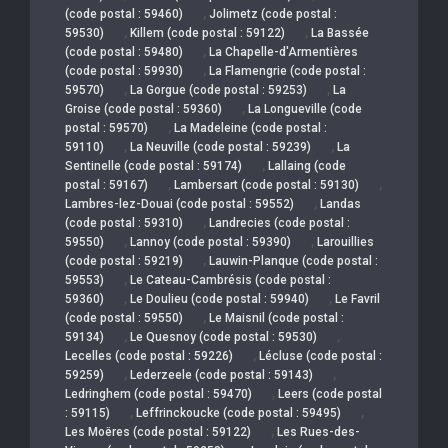
,
(code postal : 59460)
Jolimetz (code postal :
,
,
59530)
Killem (code postal : 59122)
La Bassée
,
(code postal : 59480)
La Chapelle-d'Armentières
,
(code postal : 59930)
La Flamengrie (code postal :
,
,
59570)
La Gorgue (code postal : 59253)
La
,
Groise (code postal : 59360)
La Longueville (code
,
postal : 59570)
La Madeleine (code postal :
,
,
59110)
La Neuville (code postal : 59239)
La
,
Sentinelle (code postal : 59174)
Lallaing (code
,
,
postal : 59167)
Lambersart (code postal : 59130)
,
Lambres-lez-Douai (code postal : 59552)
Landas
,
(code postal : 59310)
Landrecies (code postal :
,
,
59550)
Lannoy (code postal : 59390)
Larouillies
,
(code postal : 59219)
Lauwin-Planque (code postal :
,
59553)
Le Cateau-Cambrésis (code postal :
,
,
59360)
Le Doulieu (code postal : 59940)
Le Favril
,
(code postal : 59550)
Le Maisnil (code postal :
,
,
59134)
Le Quesnoy (code postal : 59530)
,
Lecelles (code postal : 59226)
Lécluse (code postal :
,
,
59259)
Lederzeele (code postal : 59143)
,
Ledringhem (code postal : 59470)
Leers (code postal
,
,
: 59115)
Leffrinckoucke (code postal : 59495)
,
Les Moëres (code postal : 59122)
Les Rues-des-