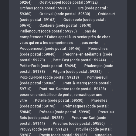
,
,
59264)
Oost-Cappel (code postal : 59122)
,
Orchies (code postal : 59310)
Ors (code postal :
,
,
59360)
Orsinval (code postal : 59530)
Ostricourt
,
(code postal : 59162)
Oudezeele (code postal :
,
,
59670)
Oxelaëre (code postal : 59670)
,
Paillencourt (code postal : 59295)
pas de
compétences ? Faites appel à un senior près de chez
,
,
vous qui en a les compétences.
pas envie
,
Pecquencourt (code postal : 59146)
Pérenchies
,
(code postal : 59840)
Péronne-en-Mélantois (code
,
,
postal : 59273)
Petit-Fayt (code postal : 59244)
,
Petite-Forêt (code postal : 59494)
Phalempin (code
,
,
postal : 59133)
Pitgam (code postal : 59284)
,
Poix-du-Nord (code postal : 59218)
Pommereuil
,
(code postal : 59360)
Pont-à-Marcq (code postal :
,
,
59710)
Pont-sur-Sambre (code postal : 59138)
poser un entrebâilleur de porte ; remastiquer une
,
,
vitre
Potelle (code postal : 59530)
Pradelles
,
(code postal : 59190)
Prémesques (code postal :
,
,
59840)
Préseau (code postal : 59990)
Preux-au-
,
Bois (code postal : 59288)
Preux-au-Sart (code
,
,
postal : 59144)
Prisches (code postal : 59550)
,
Prouvy (code postal : 59121)
Proville (code postal :
,
,
59267)
Provin (code postal : 59185)
purger les