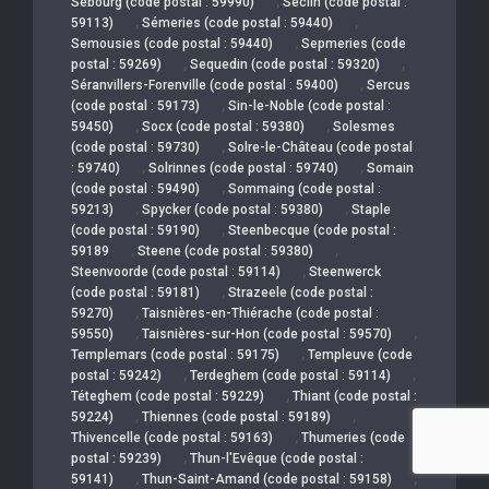
,
Sebourg (code postal : 59990)
Seclin (code postal :
,
,
59113)
Sémeries (code postal : 59440)
,
Semousies (code postal : 59440)
Sepmeries (code
,
,
postal : 59269)
Sequedin (code postal : 59320)
,
Séranvillers-Forenville (code postal : 59400)
Sercus
,
(code postal : 59173)
Sin-le-Noble (code postal :
,
,
59450)
Socx (code postal : 59380)
Solesmes
,
(code postal : 59730)
Solre-le-Château (code postal
,
,
: 59740)
Solrinnes (code postal : 59740)
Somain
,
(code postal : 59490)
Sommaing (code postal :
,
,
59213)
Spycker (code postal : 59380)
Staple
,
(code postal : 59190)
Steenbecque (code postal :
,
,
59189
Steene (code postal : 59380)
,
Steenvoorde (code postal : 59114)
Steenwerck
,
(code postal : 59181)
Strazeele (code postal :
,
59270)
Taisnières-en-Thiérache (code postal :
,
,
59550)
Taisnières-sur-Hon (code postal : 59570)
,
Templemars (code postal : 59175)
Templeuve (code
,
,
postal : 59242)
Terdeghem (code postal : 59114)
,
Téteghem (code postal : 59229)
Thiant (code postal :
,
,
59224)
Thiennes (code postal : 59189)
,
Thivencelle (code postal : 59163)
Thumeries (code
,
postal : 59239)
Thun-l'Evêque (code postal :
,
,
59141)
Thun-Saint-Amand (code postal : 59158)