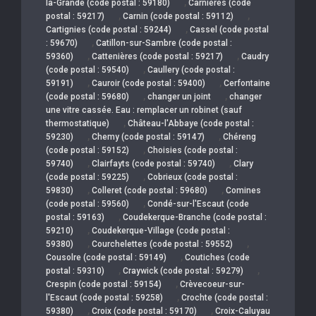
,
la-Grande (code postal : 59180)
Carnières (code
,
,
postal : 59217)
Carnin (code postal : 59112)
,
Cartignies (code postal : 59244)
Cassel (code postal
,
: 59670)
Catillon-sur-Sambre (code postal :
,
,
59360)
Cattenières (code postal : 59217)
Caudry
,
(code postal : 59540)
Caullery (code postal :
,
,
59191)
Cauroir (code postal : 59400)
Cerfontaine
,
,
(code postal : 59680)
changer un joint
changer
une vitre cassée. Eau : remplacer un robinet (sauf
,
thermostatique)
Château-l'Abbaye (code postal :
,
,
59230)
Chemy (code postal : 59147)
Chéreng
,
(code postal : 59152)
Choisies (code postal :
,
,
59740)
Clairfayts (code postal : 59740)
Clary
,
(code postal : 59225)
Cobrieux (code postal :
,
,
59830)
Colleret (code postal : 59680)
Comines
,
(code postal : 59560)
Condé-sur-l'Escaut (code
,
postal : 59163)
Coudekerque-Branche (code postal :
,
59210)
Coudekerque-Village (code postal :
,
,
59380)
Courchelettes (code postal : 59552)
,
Cousolre (code postal : 59149)
Coutiches (code
,
,
postal : 59310)
Craywick (code postal : 59279)
,
Crespin (code postal : 59154)
Crèvecoeur-sur-
,
l'Escaut (code postal : 59258)
Crochte (code postal :
,
,
59380)
Croix (code postal : 59170)
Croix-Caluyau