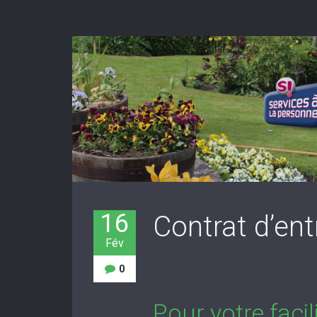
16
Contrat d’ent
Fév
0
Pour votre faci