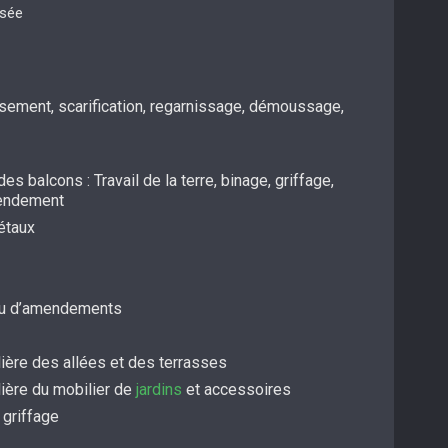
isée
ssement, scarification, regarnissage, démoussage,
es balcons : Travail de la terre, binage, griffage,
mendement
étaux
/ou d’amendements
ière des allées et des terrasses
lière du mobilier de
jardins
et accessoires
 griffage