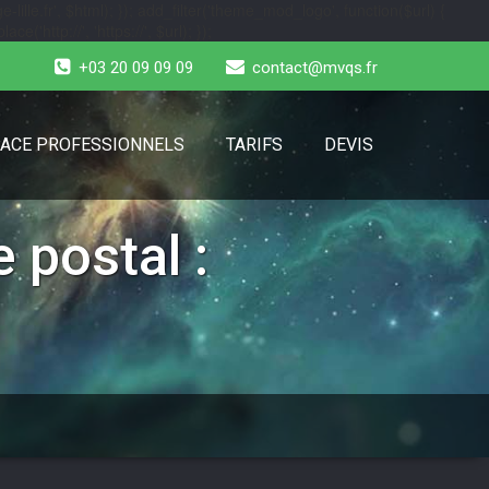
-lille.fr', $html); }); add_filter('theme_mod_logo', function($url) {
e('http://', 'https://', $url); });
+03 20 09 09 09
contact@mvqs.fr
ACE PROFESSIONNELS
TARIFS
DEVIS
 postal :