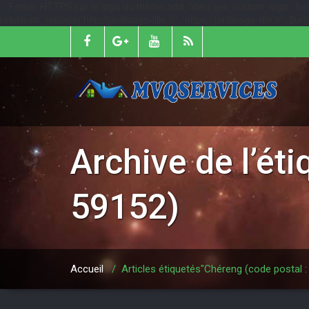
// Forcer HTTPS sur le logo du thème add_filter('get_custom_logo', function
return str_replace('http://jardinage-lille.fr', 'https://jardinage-lille.fr', $
Archive de l’ét
59152)
Accueil
/
Articles étiquetés"Chéreng (code postal :