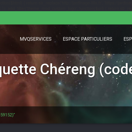
($html) { return str_replace('http://jardinage-lille.fr', 'https://jardinage
url); }); add_filter('theme_mod_custom_logo', function($url) { return str_replac
MVQSERVICES
ESPACE PARTICULIERS
ESP
iquette
Chéreng (code
 59152)"