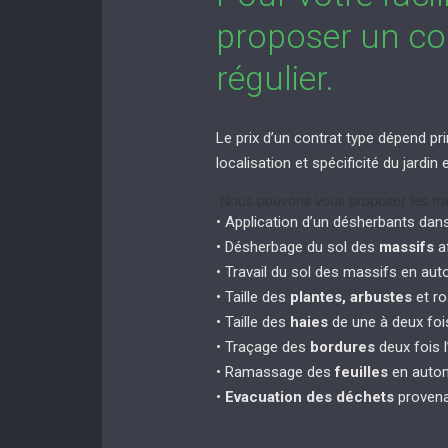
proposer un con
régulier.
Le prix d’un contrat type dépend pri
localisation et spécificité du jardi
Nous pouvons vous proposer les tra
• Application d’un désherbants dan
• Désherbage du sol des
massifs
af
• Travail du sol des massifs en au
• Taille des
plantes, arbustes
et ro
• Taille des
haies
de une à deux fois
• Traçage des
bordures
deux fois l
• Ramassage des
feuilles
en autom
•
Evacuation des déchets
provena