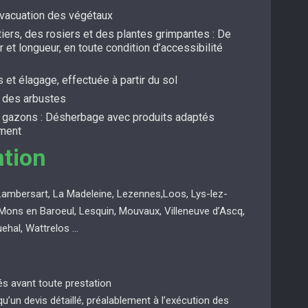
évacuation des végétaux
itiers, des rosiers et des plantes grimpantes : De
r et longueur, en toute condition d’accessibilité
s et élagage, effectuée à partir du sol
t des arbustes
s gazons : Désherbage avec produits adaptés
ement
ntion
Lambersart, La Madeleine, Lezennes,Loos, Lys-lez-
Mons en Baroeul, Lesquin, Mouvaux, Villeneuve d’Ascq,
uehal, Wattrelos …
ués avant toute prestation
 qu’un devis détaillé, préalablement à l’exécution des