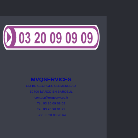
MVQSERVICES
133
BD
GEORGES
CLEMENCEAU
59700 MARCQ EN BAROEUL
contact@mvqservices.fr
Tél: 03 20 09 09 09
Tél: 03 20 98 01 22
Fax: 03 20 83 90 64