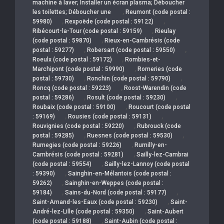
machine à laver; Installer un écran plasma; Déboucher
,
les toilettes; Déboucher une
Reumont (code postal :
,
,
59980)
Rexpoëde (code postal : 59122)
,
Ribécourt-la-Tour (code postal : 59159)
Rieulay
,
(code postal : 59870)
Rieux-en-Cambrésis (code
,
,
postal : 59277)
Robersart (code postal : 59550)
,
Roeulx (code postal : 59172)
Rombies-et-
,
Marchipont (code postal : 59990)
Romeries (code
,
,
postal : 59730)
Ronchin (code postal : 59790)
,
Roncq (code postal : 59223)
Roost-Warendin (code
,
,
postal : 59286)
Rosult (code postal : 59230)
,
Roubaix (code postal : 59100)
Roucourt (code postal
,
,
: 59169)
Rousies (code postal : 59131)
,
Rouvignies (code postal : 59220)
Rubrouck (code
,
,
postal : 59285)
Ruesnes (code postal : 59530)
,
Rumegies (code postal : 59226)
Rumilly-en-
,
Cambrésis (code postal : 59281)
Sailly-lez-Cambrai
,
(code postal : 59554)
Sailly-lez-Lannoy (code postal
,
: 59390)
Sainghin-en-Mélantois (code postal :
,
59262)
Sainghin-en-Weppes (code postal :
,
,
59184)
Sains-du-Nord (code postal : 59177)
,
Saint-Amand-les-Eaux (code postal : 59230)
Saint-
,
André-lez-Lille (code postal : 59350)
Saint-Aubert
,
(code postal : 59188)
Saint-Aubin (code postal :