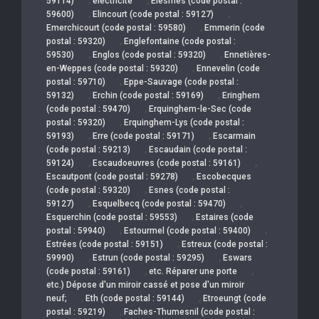
59114)
électricité
Elesmes (code postal :
,
,
59600)
Elincourt (code postal : 59127)
,
Emerchicourt (code postal : 59580)
Emmerin (code
,
postal : 59320)
Englefontaine (code postal :
,
,
59530)
Englos (code postal : 59320)
Ennetières-
,
en-Weppes (code postal : 59320)
Ennevelin (code
,
postal : 59710)
Eppe-Sauvage (code postal :
,
,
59132)
Erchin (code postal : 59169)
Eringhem
,
(code postal : 59470)
Erquinghem-le-Sec (code
,
postal : 59320)
Erquinghem-Lys (code postal :
,
,
59193)
Erre (code postal : 59171)
Escarmain
,
(code postal : 59213)
Escaudain (code postal :
,
,
59124)
Escaudoeuvres (code postal : 59161)
,
Escautpont (code postal : 59278)
Escobecques
,
(code postal : 59320)
Esnes (code postal :
,
,
59127)
Esquelbecq (code postal : 59470)
,
Esquerchin (code postal : 59553)
Estaires (code
,
,
postal : 59940)
Estourmel (code postal : 59400)
,
Estrées (code postal : 59151)
Estreux (code postal :
,
,
59990)
Estrun (code postal : 59295)
Eswars
,
,
(code postal : 59161)
etc. Réparer une porte
etc.) Dépose d'un miroir cassé et pose d'un miroir
,
,
neuf;
Eth (code postal : 59144)
Etroeungt (code
,
postal : 59219)
Faches-Thumesnil (code postal :