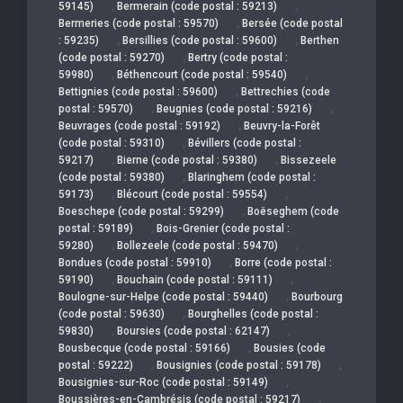
,
,
59145)
Bermerain (code postal : 59213)
,
Bermeries (code postal : 59570)
Bersée (code postal
,
,
: 59235)
Bersillies (code postal : 59600)
Berthen
,
(code postal : 59270)
Bertry (code postal :
,
,
59980)
Béthencourt (code postal : 59540)
,
Bettignies (code postal : 59600)
Bettrechies (code
,
,
postal : 59570)
Beugnies (code postal : 59216)
,
Beuvrages (code postal : 59192)
Beuvry-la-Forêt
,
(code postal : 59310)
Bévillers (code postal :
,
,
59217)
Bierne (code postal : 59380)
Bissezeele
,
(code postal : 59380)
Blaringhem (code postal :
,
,
59173)
Blécourt (code postal : 59554)
,
Boeschepe (code postal : 59299)
Boëseghem (code
,
postal : 59189)
Bois-Grenier (code postal :
,
,
59280)
Bollezeele (code postal : 59470)
,
Bondues (code postal : 59910)
Borre (code postal :
,
,
59190)
Bouchain (code postal : 59111)
,
Boulogne-sur-Helpe (code postal : 59440)
Bourbourg
,
(code postal : 59630)
Bourghelles (code postal :
,
,
59830)
Boursies (code postal : 62147)
,
Bousbecque (code postal : 59166)
Bousies (code
,
,
postal : 59222)
Bousignies (code postal : 59178)
,
Bousignies-sur-Roc (code postal : 59149)
,
Boussières-en-Cambrésis (code postal : 59217)