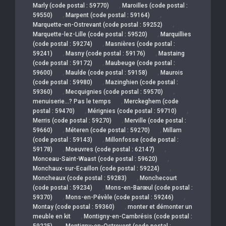
,
Marly (code postal : 59770)
Maroilles (code postal :
,
,
59550)
Marpent (code postal : 59164)
,
Marquette-en-Ostrevant (code postal : 59252)
,
Marquette-lez-Lille (code postal : 59520)
Marquillies
,
(code postal : 59274)
Masnières (code postal :
,
,
59241)
Masny (code postal : 59176)
Mastaing
,
(code postal : 59172)
Maubeuge (code postal :
,
,
59600)
Maulde (code postal : 59158)
Maurois
,
(code postal : 59980)
Mazinghien (code postal :
,
,
59360)
Mecquignies (code postal : 59570)
,
menuiserie…? Pas le temps
Merckeghem (code
,
,
postal : 59470)
Mérignies (code postal : 59710)
,
Merris (code postal : 59270)
Merville (code postal :
,
,
59660)
Méteren (code postal : 59270)
Millam
,
(code postal : 59143)
Millonfosse (code postal :
,
,
59178)
Moeuvres (code postal : 62147)
,
Monceau-Saint-Waast (code postal : 59620)
,
Monchaux-sur-Ecaillon (code postal : 59224)
,
Moncheaux (code postal : 59283)
Monchecourt
,
(code postal : 59234)
Mons-en-Barœul (code postal :
,
,
59370)
Mons-en-Pévèle (code postal : 59246)
,
Montay (code postal : 59360)
monter et démonter un
,
meuble en kit
Montigny-en-Cambrésis (code postal :
,
59225)
Montigny-en-Ostrevent (code postal :