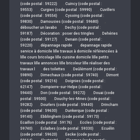
,
(code postal : 59222)
Cuincy (code postal :
,
,
59553)
Curgies (code postal : 59990)
Cuvillers
,
(code postal : 59554)
Cysoing (code postal :
,
,
59830)
Damousies (code postal : 59680)
,
déboucher un lavabo
Dechy (code postal :
,
,
59187)
Décoration : poser des tringles
Dehéries
,
(code postal : 59127)
Denain (code postal :
,
,
59220)
dépannage rapide
depannage rapide
service à domicile lille travaux à domicile référencées à
lille cours bricolage lille cuisine domicile lille petits
travaux lille annonces lille bricoleur lille réaliser des
,
,
travaux l
des toilettes
Deûlémont (code postal :
,
,
59890)
Dimechaux (code postal : 59740)
Dimont
,
(code postal : 59216)
Doignies (code postal :
,
62147)
Dompierre-sur-Helpe (code postal :
,
,
59440)
Don (code postal : 59272)
Douai (code
,
postal : 59500)
Douchy-les-Mines (code postal :
,
,
59282)
Dourlers (code postal : 59440)
Drincham
,
(code postal : 59630)
Dunkerque (code postal :
,
,
59140)
Ebblinghem (code postal : 59173)
,
Ecaillon (code postal : 59176)
Eccles (code postal :
,
,
59740)
Eclaibes (code postal : 59330)
Ecuélin
,
(code postal : 59620)
Eecke (code postal :
,
,