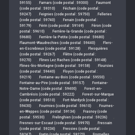
,
,
59155)
Famars (code postal : 59300)
Faumont
,
(code postal : 59310)
Féchain (code postal :
,
,
59247)
Feignies (code postal : 59750)
Felleries
,
(code postal : 59740)
Fenain (code postal :
,
,
59179)
Férin (code postal : 59169)
Féron (code
,
postal : 59610)
Ferrière-la-Grande (code postal :
,
,
59680)
Ferrière-la-Petite (code postal : 59680)
,
Flaumont-Waudrechies (code postal : 59440)
Flers-
,
en-Escrebieux (code postal : 59128)
Flesquières
,
(code postal : 59267)
Flêtre (code postal :
,
,
59270)
Flines Lez Raches (code postal : 59148)
,
Flines-lès-Mortagne (code postal : 59158)
Floursies
,
(code postal : 59440)
Floyon (code postal :
,
,
59219)
Fontaine-au-Bois (code postal : 59550)
,
Fontaine-au-Pire (code postal : 59157)
Fontaine-
,
Notre-Dame (code postal : 59400)
Forest-en-
,
Cambrésis (code postal : 59222)
Forest-sur-Marque
,
(code postal : 59510)
Fort-Mardyck (code postal :
,
,
59430)
Fourmies (code postal : 59610)
Fournes-
,
en-Weppes (code postal : 59134)
Frasnoy (code
,
,
postal : 59530)
Frelinghien (code postal : 59236)
,
Fresnes-sur-Escaut (code postal : 59970)
Fressain
,
(code postal : 59234)
Fressies (code postal :
,
,
59247)
Fretin (code postal : 59273)
Fromelles