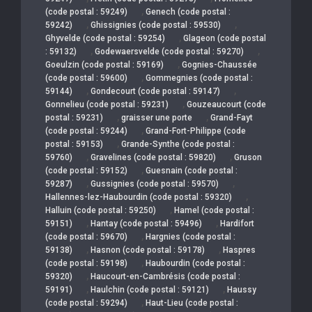
,
(code postal : 59249)
Genech (code postal :
,
,
59242)
Ghissignies (code postal : 59530)
,
Ghyvelde (code postal : 59254)
Glageon (code postal
,
,
: 59132)
Godewaersvelde (code postal : 59270)
,
Goeulzin (code postal : 59169)
Gognies-Chaussée
,
(code postal : 59600)
Gommegnies (code postal :
,
,
59144)
Gondecourt (code postal : 59147)
,
Gonnelieu (code postal : 59231)
Gouzeaucourt (code
,
,
postal : 59231)
graisser une porte
Grand-Fayt
,
(code postal : 59244)
Grand-Fort-Philippe (code
,
postal : 59153)
Grande-Synthe (code postal :
,
,
59760)
Gravelines (code postal : 59820)
Gruson
,
(code postal : 59152)
Guesnain (code postal :
,
,
59287)
Gussignies (code postal : 59570)
,
Hallennes-lez-Haubourdin (code postal : 59320)
,
Halluin (code postal : 59250)
Hamel (code postal :
,
,
59151)
Hantay (code postal : 59496)
Hardifort
,
(code postal : 59670)
Hargnies (code postal :
,
,
59138)
Hasnon (code postal : 59178)
Haspres
,
(code postal : 59198)
Haubourdin (code postal :
,
59320)
Haucourt-en-Cambrésis (code postal :
,
,
59191)
Haulchin (code postal : 59121)
Haussy
,
(code postal : 59294)
Haut-Lieu (code postal :