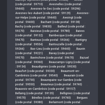
,
(code postal : 59710)
Avesnelles (code postal :
,
,
59440)
Avesnes-le-Sec (code postal : 59296)
,
Avesnes-les-Aubert (code postal : 59129)
Avesnes-
,
sur-Helpe (code postal : 59440)
Awoingt (code
,
,
postal : 59400)
Bachant (code postal : 59138)
,
Bachy (code postal : 59830)
Bailleul (code postal :
,
,
59270)
Baisieux (code postal : 59780)
Baives
,
(code postal : 59132)
Bambecque (code postal :
,
,
59470)
Banteux (code postal : 59266)
Bantigny
,
(code postal : 59554)
Bantouzelle (code postal :
,
,
59266)
Bas-Lieu (code postal : 59440)
Bauvin
,
(code postal : 59221)
Bavay (code postal :
,
,
59570)
Bavinchove (code postal : 59670)
Bazuel
,
(code postal : 59360)
Beaucamps-Ligny (code postal
,
,
: 59134)
Beaudignies (code postal : 59530)
,
Beaufort (code postal : 59330)
Beaumont-en-
,
Cambrésis (code postal : 59540)
Beaurain (code
,
postal : 59730)
Beaurepaire-sur-Sambre (code
,
,
postal : 59550)
Beaurieux (code postal : 59740)
,
Beauvois-en-Cambrésis (code postal : 59157)
,
Bellaing (code postal : 59135)
Bellignies (code postal
,
,
: 59570)
Bérelles (code postal : 59740)
Bergues
,
(code postal : 59380)
Berlaimont (code postal :