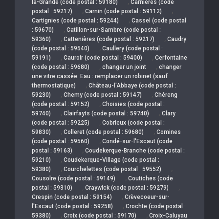
,
la-Grande (code postal : 59180)
Carnières (code
,
,
postal : 59217)
Carnin (code postal : 59112)
,
Cartignies (code postal : 59244)
Cassel (code postal
,
: 59670)
Catillon-sur-Sambre (code postal :
,
,
59360)
Cattenières (code postal : 59217)
Caudry
,
(code postal : 59540)
Caullery (code postal :
,
,
59191)
Cauroir (code postal : 59400)
Cerfontaine
,
,
(code postal : 59680)
changer un joint
changer
une vitre cassée. Eau : remplacer un robinet (sauf
,
thermostatique)
Château-l'Abbaye (code postal :
,
,
59230)
Chemy (code postal : 59147)
Chéreng
,
(code postal : 59152)
Choisies (code postal :
,
,
59740)
Clairfayts (code postal : 59740)
Clary
,
(code postal : 59225)
Cobrieux (code postal :
,
,
59830)
Colleret (code postal : 59680)
Comines
,
(code postal : 59560)
Condé-sur-l'Escaut (code
,
postal : 59163)
Coudekerque-Branche (code postal :
,
59210)
Coudekerque-Village (code postal :
,
,
59380)
Courchelettes (code postal : 59552)
,
Cousolre (code postal : 59149)
Coutiches (code
,
,
postal : 59310)
Craywick (code postal : 59279)
,
Crespin (code postal : 59154)
Crèvecoeur-sur-
,
l'Escaut (code postal : 59258)
Crochte (code postal :
,
,
59380)
Croix (code postal : 59170)
Croix-Caluyau