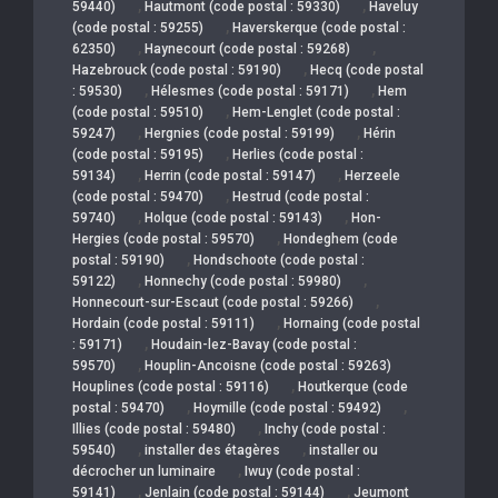
,
,
59440)
Hautmont (code postal : 59330)
Haveluy
,
(code postal : 59255)
Haverskerque (code postal :
,
,
62350)
Haynecourt (code postal : 59268)
,
Hazebrouck (code postal : 59190)
Hecq (code postal
,
,
: 59530)
Hélesmes (code postal : 59171)
Hem
,
(code postal : 59510)
Hem-Lenglet (code postal :
,
,
59247)
Hergnies (code postal : 59199)
Hérin
,
(code postal : 59195)
Herlies (code postal :
,
,
59134)
Herrin (code postal : 59147)
Herzeele
,
(code postal : 59470)
Hestrud (code postal :
,
,
59740)
Holque (code postal : 59143)
Hon-
,
Hergies (code postal : 59570)
Hondeghem (code
,
postal : 59190)
Hondschoote (code postal :
,
,
59122)
Honnechy (code postal : 59980)
,
Honnecourt-sur-Escaut (code postal : 59266)
,
Hordain (code postal : 59111)
Hornaing (code postal
,
: 59171)
Houdain-lez-Bavay (code postal :
,
59570)
Houplin-Ancoisne (code postal : 59263)
,
Houplines (code postal : 59116)
Houtkerque (code
,
,
postal : 59470)
Hoymille (code postal : 59492)
,
Illies (code postal : 59480)
Inchy (code postal :
,
,
59540)
installer des étagères
installer ou
,
décrocher un luminaire
Iwuy (code postal :
,
,
59141)
Jenlain (code postal : 59144)
Jeumont