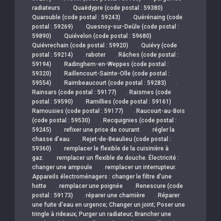
,
,
radiateurs
Quaëdypre (code postal : 59380)
,
Quarouble (code postal : 59243)
Quérénaing (code
,
postal : 59269)
Quesnoy-sur-Deûle (code postal :
,
,
59890)
Quiévelon (code postal : 59680)
,
Quiévrechain (code postal : 59920)
Quiévy (code
,
,
postal : 59214)
raboter
Râches (code postal :
,
59194)
Radinghem-en-Weppes (code postal :
,
59320)
Raillencourt-Sainte-Olle (code postal :
,
,
59554)
Raimbeaucourt (code postal : 59283)
,
Rainsars (code postal : 59177)
Raismes (code
,
,
postal : 59590)
Ramillies (code postal : 59161)
,
Ramousies (code postal : 59177)
Raucourt-au-Bois
,
(code postal : 59530)
Recquignies (code postal :
,
,
59245)
refixer une prise de courant
régler la
,
chasse d’eau
Rejet-de-Beaulieu (code postal :
,
59360)
remplacer le flexible de la cuisinière à
,
gaz.
remplacer un flexible de douche. Électricité :
,
changer une ampoule
remplacer un interrupteur.
Appareils électroménagers : changer le filtre d’une
,
,
hotte
remplacer une poignée
Renescure (code
,
,
postal : 59173)
réparer une charnière
Réparer
une fuite d'eau en urgence; Changer un joint; Poser une
tringle à rideaux; Purger un radiateur; Brancher une