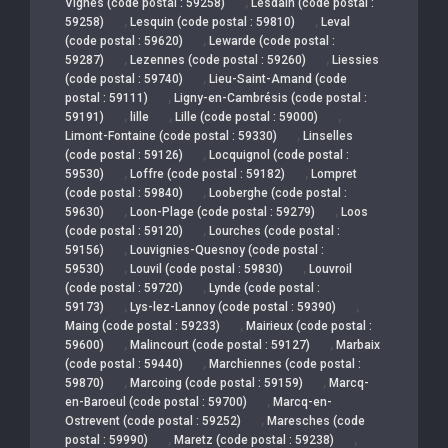
,
Vignes (code postal : 59258)
Lesdain (code postal :
,
,
59258)
Lesquin (code postal : 59810)
Leval
,
(code postal : 59620)
Lewarde (code postal :
,
,
59287)
Lezennes (code postal : 59260)
Liessies
,
(code postal : 59740)
Lieu-Saint-Amand (code
,
postal : 59111)
Ligny-en-Cambrésis (code postal :
,
,
,
59191)
lille
Lille (code postal : 59000)
,
Limont-Fontaine (code postal : 59330)
Linselles
,
(code postal : 59126)
Locquignol (code postal :
,
,
59530)
Loffre (code postal : 59182)
Lompret
,
(code postal : 59840)
Looberghe (code postal :
,
,
59630)
Loon-Plage (code postal : 59279)
Loos
,
(code postal : 59120)
Lourches (code postal :
,
59156)
Louvignies-Quesnoy (code postal :
,
,
59530)
Louvil (code postal : 59830)
Louvroil
,
(code postal : 59720)
Lynde (code postal :
,
,
59173)
Lys-lez-Lannoy (code postal : 59390)
,
Maing (code postal : 59233)
Mairieux (code postal :
,
,
59600)
Malincourt (code postal : 59127)
Marbaix
,
(code postal : 59440)
Marchiennes (code postal :
,
,
59870)
Marcoing (code postal : 59159)
Marcq-
,
en-Baroeul (code postal : 59700)
Marcq-en-
,
Ostrevent (code postal : 59252)
Maresches (code
,
,
postal : 59990)
Maretz (code postal : 59238)