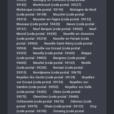
,
,
59182)
Montrécourt (code postal : 59227)
,
Morbecque (code postal : 59190)
Mortagne-du-Nord
,
(code postal : 59158)
Mouchin (code postal :
,
,
59310)
Moustier-en-Fagne (code postal : 59132)
,
Mouvaux (code postal : 59420)
Naves (code postal :
,
,
59161)
Neuf-Berquin (code postal : 59940)
Neuf-
,
Mesnil (code postal : 59330)
Neuville-en-Avesnois
,
(code postal : 59218)
Neuville-en-Ferrain (code
,
postal : 59960)
Neuville-Saint-Rémy (code postal :
,
59554)
Neuville-sur-Escaut (code postal :
,
,
59293)
Neuvilly (code postal : 59360)
Nieppe
,
(code postal : 59850)
Niergnies (code postal :
,
,
59400)
Nieurlet (code postal : 59143)
Nivelle
,
(code postal : 59230)
Nomain (code postal :
,
,
59310)
Noordpeene (code postal : 59670)
,
Noyelles-lès-Seclin (code postal : 59139)
Noyelles-
,
sur-Escaut (code postal : 59159)
Noyelles-sur-
,
Sambre (code postal : 59550)
Noyelles-sur-Selle
,
(code postal : 59282)
Obies (code postal :
,
,
59570)
Obrechies (code postal : 59680)
,
Ochtezeele (code postal : 59670)
Odomez (code
,
,
postal : 59970)
Ohain (code postal : 59132)
Oisy
,
(code postal : 59195)
Onnaing (code postal :