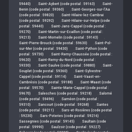
,
,
59440)
Saint-Aybert (code postal : 59163)
Saint-
,
Benin (code postal : 59360)
Saint-Georges-sur-l'Aa
,
(code postal : 59820)
Saint-Hilaire-lez-Cambrai
,
(code postal : 59292)
Saint-Hilaire-sur-Helpe (code
,
postal : 59440)
Saint-Jans-Cappel (code postal :
,
59270)
Saint-Martin-sur-Ecaillon (code postal :
,
,
59213)
Saint-Momelin (code postal : 59143)
,
Saint-Pierre-Brouck (code postal : 59630)
Saint-Pol-
,
sur-Mer (code postal : 59430)
Saint-Python (code
,
postal : 59730)
Saint-Remy-Chaussée (code postal :
,
59620)
Saint-Remy-du-Nord (code postal :
,
,
59330)
Saint-Saulve (code postal : 59880)
Saint-
,
Souplet (code postal : 59360)
Saint-Sylvestre-
,
Cappel (code postal : 59114)
Saint-Vaast-en-
,
Cambrésis (code postal : 59188)
Saint-Waast (code
,
postal : 59570)
Sainte-Marie-Cappel (code postal :
,
,
59670)
Salesches (code postal : 59218)
Salomé
,
(code postal : 59496)
Saméon (code postal :
,
,
59310)
Sancourt (code postal : 59268)
Santes
,
(code postal : 59211)
Sars-et-Rosières (code postal
,
,
: 59230)
Sars-Poteries (code postal : 59216)
,
Sassegnies (code postal : 59145)
Saultain (code
,
,
postal : 59990)
Saulzoir (code postal : 59227)