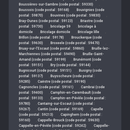
,
Boussières-sur-Sambre (code postal : 59330)
,
Boussois (code postal : 59168)
Bouvignies (code
,
,
postal : 59870)
Bouvines (code postal : 59830)
,
Bray-Dunes (code postal : 59123)
Briastre (code
,
,
postal : 59730)
bricolage 59
bricolage à
,
,
,
domicile
Bricolage domicile
Bricolage lille
,
Brillon (code postal : 59178)
Brouckerque (code
,
,
postal : 59630)
Broxeele (code postal : 59470)
,
Bruay-sur-l'Escaut (code postal : 59860)
Bruille-lez-
,
Marchiennes (code postal : 59490)
Bruille-Saint-
,
Amand (code postal : 59199)
Brunémont (code
,
,
postal : 59151)
Bry (code postal : 59144)
,
Bugnicourt (code postal : 59151)
Busigny (code
,
postal : 59137)
Buysscheure (code postal :
,
,
59285)
Caëstre (code postal : 59190)
,
Cagnoncles (code postal : 59161)
Cambrai (code
,
postal : 59400)
Camphin-en-Carembault (code
,
postal : 59133)
Camphin-en-Pévèle (code postal :
,
59780)
Cantaing-sur-Escaut (code postal :
,
,
59267)
Cantin (code postal : 59169)
Capelle
,
(code postal : 59213)
Capinghem (code postal :
,
,
59160)
Cappelle-Brouck (code postal : 59630)
,
Cappelle-en-Pévèle (code postal : 59242)
Cappelle-