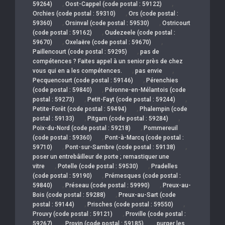
,
,
59264)
Oost-Cappel (code postal : 59122)
,
Orchies (code postal : 59310)
Ors (code postal :
,
,
59360)
Orsinval (code postal : 59530)
Ostricourt
,
(code postal : 59162)
Oudezeele (code postal :
,
,
59670)
Oxelaëre (code postal : 59670)
,
Paillencourt (code postal : 59295)
pas de
compétences ? Faites appel à un senior près de chez
,
,
vous qui en a les compétences.
pas envie
,
Pecquencourt (code postal : 59146)
Pérenchies
,
(code postal : 59840)
Péronne-en-Mélantois (code
,
,
postal : 59273)
Petit-Fayt (code postal : 59244)
,
Petite-Forêt (code postal : 59494)
Phalempin (code
,
,
postal : 59133)
Pitgam (code postal : 59284)
,
Poix-du-Nord (code postal : 59218)
Pommereuil
,
(code postal : 59360)
Pont-à-Marcq (code postal :
,
,
59710)
Pont-sur-Sambre (code postal : 59138)
poser un entrebâilleur de porte ; remastiquer une
,
,
vitre
Potelle (code postal : 59530)
Pradelles
,
(code postal : 59190)
Prémesques (code postal :
,
,
59840)
Préseau (code postal : 59990)
Preux-au-
,
Bois (code postal : 59288)
Preux-au-Sart (code
,
,
postal : 59144)
Prisches (code postal : 59550)
,
Prouvy (code postal : 59121)
Proville (code postal :
,
,
59267)
Provin (code postal : 59185)
purger les