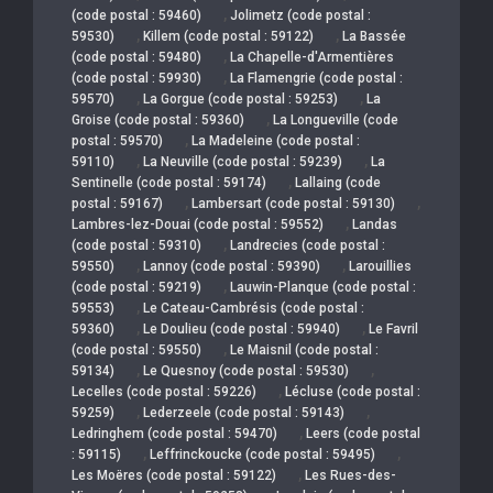
,
(code postal : 59460)
Jolimetz (code postal :
,
,
59530)
Killem (code postal : 59122)
La Bassée
,
(code postal : 59480)
La Chapelle-d'Armentières
,
(code postal : 59930)
La Flamengrie (code postal :
,
,
59570)
La Gorgue (code postal : 59253)
La
,
Groise (code postal : 59360)
La Longueville (code
,
postal : 59570)
La Madeleine (code postal :
,
,
59110)
La Neuville (code postal : 59239)
La
,
Sentinelle (code postal : 59174)
Lallaing (code
,
,
postal : 59167)
Lambersart (code postal : 59130)
,
Lambres-lez-Douai (code postal : 59552)
Landas
,
(code postal : 59310)
Landrecies (code postal :
,
,
59550)
Lannoy (code postal : 59390)
Larouillies
,
(code postal : 59219)
Lauwin-Planque (code postal :
,
59553)
Le Cateau-Cambrésis (code postal :
,
,
59360)
Le Doulieu (code postal : 59940)
Le Favril
,
(code postal : 59550)
Le Maisnil (code postal :
,
,
59134)
Le Quesnoy (code postal : 59530)
,
Lecelles (code postal : 59226)
Lécluse (code postal :
,
,
59259)
Lederzeele (code postal : 59143)
,
Ledringhem (code postal : 59470)
Leers (code postal
,
,
: 59115)
Leffrinckoucke (code postal : 59495)
,
Les Moëres (code postal : 59122)
Les Rues-des-