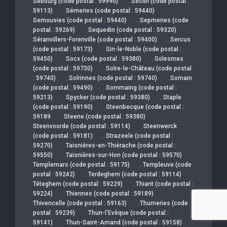
,
Sebourg (code postal : 59990)
Seclin (code postal :
,
,
59113)
Sémeries (code postal : 59440)
,
Semousies (code postal : 59440)
Sepmeries (code
,
,
postal : 59269)
Sequedin (code postal : 59320)
,
Séranvillers-Forenville (code postal : 59400)
Sercus
,
(code postal : 59173)
Sin-le-Noble (code postal :
,
,
59450)
Socx (code postal : 59380)
Solesmes
,
(code postal : 59730)
Solre-le-Château (code postal
,
,
: 59740)
Solrinnes (code postal : 59740)
Somain
,
(code postal : 59490)
Sommaing (code postal :
,
,
59213)
Spycker (code postal : 59380)
Staple
,
(code postal : 59190)
Steenbecque (code postal :
,
,
59189
Steene (code postal : 59380)
,
Steenvoorde (code postal : 59114)
Steenwerck
,
(code postal : 59181)
Strazeele (code postal :
,
59270)
Taisnières-en-Thiérache (code postal :
,
,
59550)
Taisnières-sur-Hon (code postal : 59570)
,
Templemars (code postal : 59175)
Templeuve (code
,
,
postal : 59242)
Terdeghem (code postal : 59114)
,
Téteghem (code postal : 59229)
Thiant (code postal :
,
,
59224)
Thiennes (code postal : 59189)
,
Thivencelle (code postal : 59163)
Thumeries (code
,
postal : 59239)
Thun-l'Evêque (code postal :
,
,
59141)
Thun-Saint-Amand (code postal : 59158)