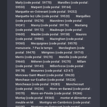
,
Marly (code postal : 59770)
Maroilles (code postal :
,
,
59550)
Marpent (code postal : 59164)
,
Marquette-en-Ostrevant (code postal : 59252)
,
Marquette-lez-Lille (code postal : 59520)
Marquillies
,
(code postal : 59274)
Masnières (code postal :
,
,
59241)
Masny (code postal : 59176)
Mastaing
,
(code postal : 59172)
Maubeuge (code postal :
,
,
59600)
Maulde (code postal : 59158)
Maurois
,
(code postal : 59980)
Mazinghien (code postal :
,
,
59360)
Mecquignies (code postal : 59570)
,
menuiserie…? Pas le temps
Merckeghem (code
,
,
postal : 59470)
Mérignies (code postal : 59710)
,
Merris (code postal : 59270)
Merville (code postal :
,
,
59660)
Méteren (code postal : 59270)
Millam
,
(code postal : 59143)
Millonfosse (code postal :
,
,
59178)
Moeuvres (code postal : 62147)
,
Monceau-Saint-Waast (code postal : 59620)
,
Monchaux-sur-Ecaillon (code postal : 59224)
,
Moncheaux (code postal : 59283)
Monchecourt
,
(code postal : 59234)
Mons-en-Barœul (code postal :
,
,
59370)
Mons-en-Pévèle (code postal : 59246)
,
Montay (code postal : 59360)
monter et démonter un
,
meuble en kit
Montigny-en-Cambrésis (code postal :
,
59225)
Montigny-en-Ostrevent (code postal :