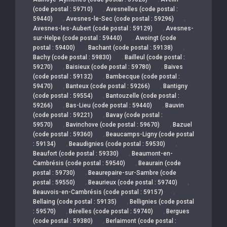
,
(code postal : 59710)
Avesnelles (code postal :
,
,
59440)
Avesnes-le-Sec (code postal : 59296)
,
Avesnes-les-Aubert (code postal : 59129)
Avesnes-
,
sur-Helpe (code postal : 59440)
Awoingt (code
,
,
postal : 59400)
Bachant (code postal : 59138)
,
Bachy (code postal : 59830)
Bailleul (code postal :
,
,
59270)
Baisieux (code postal : 59780)
Baives
,
(code postal : 59132)
Bambecque (code postal :
,
,
59470)
Banteux (code postal : 59266)
Bantigny
,
(code postal : 59554)
Bantouzelle (code postal :
,
,
59266)
Bas-Lieu (code postal : 59440)
Bauvin
,
(code postal : 59221)
Bavay (code postal :
,
,
59570)
Bavinchove (code postal : 59670)
Bazuel
,
(code postal : 59360)
Beaucamps-Ligny (code postal
,
,
: 59134)
Beaudignies (code postal : 59530)
,
Beaufort (code postal : 59330)
Beaumont-en-
,
Cambrésis (code postal : 59540)
Beaurain (code
,
postal : 59730)
Beaurepaire-sur-Sambre (code
,
,
postal : 59550)
Beaurieux (code postal : 59740)
,
Beauvois-en-Cambrésis (code postal : 59157)
,
Bellaing (code postal : 59135)
Bellignies (code postal
,
,
: 59570)
Bérelles (code postal : 59740)
Bergues
,
(code postal : 59380)
Berlaimont (code postal :