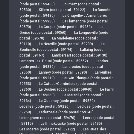
,
(code postal : 59460)
Jolimetz (code postal :
,
,
59530)
Killem (code postal : 59122)
La Bassée
,
(code postal : 59480)
La Chapelle-d'Armentières
,
(code postal : 59930)
La Flamengrie (code postal :
,
,
59570)
La Gorgue (code postal : 59253)
La
,
Groise (code postal : 59360)
La Longueville (code
,
postal : 59570)
La Madeleine (code postal :
,
,
59110)
La Neuville (code postal : 59239)
La
,
Sentinelle (code postal : 59174)
Lallaing (code
,
,
postal : 59167)
Lambersart (code postal : 59130)
,
Lambres-lez-Douai (code postal : 59552)
Landas
,
(code postal : 59310)
Landrecies (code postal :
,
,
59550)
Lannoy (code postal : 59390)
Larouillies
,
(code postal : 59219)
Lauwin-Planque (code postal :
,
59553)
Le Cateau-Cambrésis (code postal :
,
,
59360)
Le Doulieu (code postal : 59940)
Le Favril
,
(code postal : 59550)
Le Maisnil (code postal :
,
,
59134)
Le Quesnoy (code postal : 59530)
,
Lecelles (code postal : 59226)
Lécluse (code postal :
,
,
59259)
Lederzeele (code postal : 59143)
,
Ledringhem (code postal : 59470)
Leers (code postal
,
,
: 59115)
Leffrinckoucke (code postal : 59495)
,
Les Moëres (code postal : 59122)
Les Rues-des-