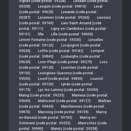
,
Vignes (code postal : 59258)
Lesdain (code postal :
,
,
59258)
Lesquin (code postal : 59810)
Leval
,
(code postal : 59620)
Lewarde (code postal :
,
,
59287)
Lezennes (code postal : 59260)
Liessies
,
(code postal : 59740)
Lieu-Saint-Amand (code
,
postal : 59111)
Ligny-en-Cambrésis (code postal :
,
,
,
59191)
lille
Lille (code postal : 59000)
,
Limont-Fontaine (code postal : 59330)
Linselles
,
(code postal : 59126)
Locquignol (code postal :
,
,
59530)
Loffre (code postal : 59182)
Lompret
,
(code postal : 59840)
Looberghe (code postal :
,
,
59630)
Loon-Plage (code postal : 59279)
Loos
,
(code postal : 59120)
Lourches (code postal :
,
59156)
Louvignies-Quesnoy (code postal :
,
,
59530)
Louvil (code postal : 59830)
Louvroil
,
(code postal : 59720)
Lynde (code postal :
,
,
59173)
Lys-lez-Lannoy (code postal : 59390)
,
Maing (code postal : 59233)
Mairieux (code postal :
,
,
59600)
Malincourt (code postal : 59127)
Marbaix
,
(code postal : 59440)
Marchiennes (code postal :
,
,
59870)
Marcoing (code postal : 59159)
Marcq-
,
en-Baroeul (code postal : 59700)
Marcq-en-
,
Ostrevent (code postal : 59252)
Maresches (code
,
,
postal : 59990)
Maretz (code postal : 59238)