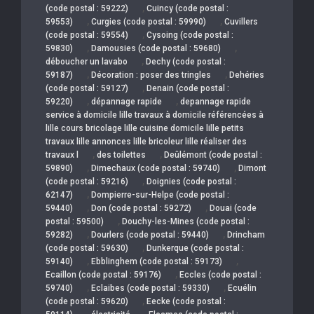
,
(code postal : 59222)
Cuincy (code postal :
,
,
59553)
Curgies (code postal : 59990)
Cuvillers
,
(code postal : 59554)
Cysoing (code postal :
,
,
59830)
Damousies (code postal : 59680)
,
déboucher un lavabo
Dechy (code postal :
,
,
59187)
Décoration : poser des tringles
Dehéries
,
(code postal : 59127)
Denain (code postal :
,
,
59220)
dépannage rapide
depannage rapide
service à domicile lille travaux à domicile référencées à
lille cours bricolage lille cuisine domicile lille petits
travaux lille annonces lille bricoleur lille réaliser des
,
,
travaux l
des toilettes
Deûlémont (code postal :
,
,
59890)
Dimechaux (code postal : 59740)
Dimont
,
(code postal : 59216)
Doignies (code postal :
,
62147)
Dompierre-sur-Helpe (code postal :
,
,
59440)
Don (code postal : 59272)
Douai (code
,
postal : 59500)
Douchy-les-Mines (code postal :
,
,
59282)
Dourlers (code postal : 59440)
Drincham
,
(code postal : 59630)
Dunkerque (code postal :
,
,
59140)
Ebblinghem (code postal : 59173)
,
Ecaillon (code postal : 59176)
Eccles (code postal :
,
,
59740)
Eclaibes (code postal : 59330)
Ecuélin
,
(code postal : 59620)
Eecke (code postal :
,
,