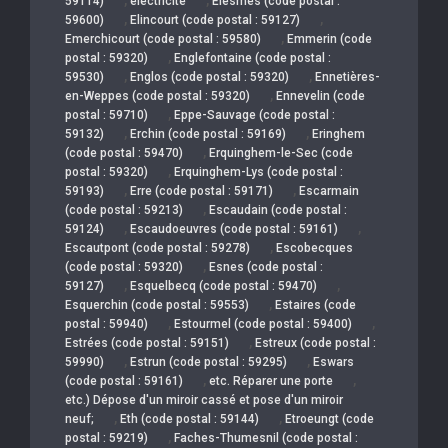
59114)
électricité
Elesmes (code postal :
,
,
59600)
Elincourt (code postal : 59127)
,
Emerchicourt (code postal : 59580)
Emmerin (code
,
postal : 59320)
Englefontaine (code postal :
,
,
59530)
Englos (code postal : 59320)
Ennetières-
,
en-Weppes (code postal : 59320)
Ennevelin (code
,
postal : 59710)
Eppe-Sauvage (code postal :
,
,
59132)
Erchin (code postal : 59169)
Eringhem
,
(code postal : 59470)
Erquinghem-le-Sec (code
,
postal : 59320)
Erquinghem-Lys (code postal :
,
,
59193)
Erre (code postal : 59171)
Escarmain
,
(code postal : 59213)
Escaudain (code postal :
,
,
59124)
Escaudoeuvres (code postal : 59161)
,
Escautpont (code postal : 59278)
Escobecques
,
(code postal : 59320)
Esnes (code postal :
,
,
59127)
Esquelbecq (code postal : 59470)
,
Esquerchin (code postal : 59553)
Estaires (code
,
,
postal : 59940)
Estourmel (code postal : 59400)
,
Estrées (code postal : 59151)
Estreux (code postal :
,
,
59990)
Estrun (code postal : 59295)
Eswars
,
,
(code postal : 59161)
etc. Réparer une porte
etc.) Dépose d'un miroir cassé et pose d'un miroir
,
,
neuf;
Eth (code postal : 59144)
Etroeungt (code
,
postal : 59219)
Faches-Thumesnil (code postal :