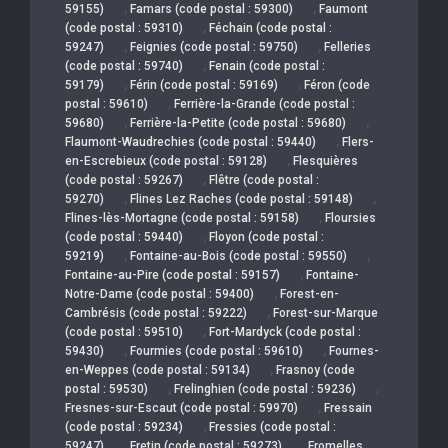
,
,
59155)
Famars (code postal : 59300)
Faumont
,
(code postal : 59310)
Féchain (code postal :
,
,
59247)
Feignies (code postal : 59750)
Felleries
,
(code postal : 59740)
Fenain (code postal :
,
,
59179)
Férin (code postal : 59169)
Féron (code
,
postal : 59610)
Ferrière-la-Grande (code postal :
,
,
59680)
Ferrière-la-Petite (code postal : 59680)
,
Flaumont-Waudrechies (code postal : 59440)
Flers-
,
en-Escrebieux (code postal : 59128)
Flesquières
,
(code postal : 59267)
Flêtre (code postal :
,
,
59270)
Flines Lez Raches (code postal : 59148)
,
Flines-lès-Mortagne (code postal : 59158)
Floursies
,
(code postal : 59440)
Floyon (code postal :
,
,
59219)
Fontaine-au-Bois (code postal : 59550)
,
Fontaine-au-Pire (code postal : 59157)
Fontaine-
,
Notre-Dame (code postal : 59400)
Forest-en-
,
Cambrésis (code postal : 59222)
Forest-sur-Marque
,
(code postal : 59510)
Fort-Mardyck (code postal :
,
,
59430)
Fourmies (code postal : 59610)
Fournes-
,
en-Weppes (code postal : 59134)
Frasnoy (code
,
,
postal : 59530)
Frelinghien (code postal : 59236)
,
Fresnes-sur-Escaut (code postal : 59970)
Fressain
,
(code postal : 59234)
Fressies (code postal :
,
,
59247)
Fretin (code postal : 59273)
Fromelles