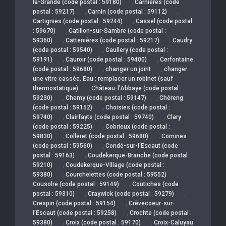
,
la-Grande (code postal : 59180)
Carnières (code
,
,
postal : 59217)
Carnin (code postal : 59112)
,
Cartignies (code postal : 59244)
Cassel (code postal
,
: 59670)
Catillon-sur-Sambre (code postal :
,
,
59360)
Cattenières (code postal : 59217)
Caudry
,
(code postal : 59540)
Caullery (code postal :
,
,
59191)
Cauroir (code postal : 59400)
Cerfontaine
,
,
(code postal : 59680)
changer un joint
changer
une vitre cassée. Eau : remplacer un robinet (sauf
,
thermostatique)
Château-l'Abbaye (code postal :
,
,
59230)
Chemy (code postal : 59147)
Chéreng
,
(code postal : 59152)
Choisies (code postal :
,
,
59740)
Clairfayts (code postal : 59740)
Clary
,
(code postal : 59225)
Cobrieux (code postal :
,
,
59830)
Colleret (code postal : 59680)
Comines
,
(code postal : 59560)
Condé-sur-l'Escaut (code
,
postal : 59163)
Coudekerque-Branche (code postal :
,
59210)
Coudekerque-Village (code postal :
,
,
59380)
Courchelettes (code postal : 59552)
,
Cousolre (code postal : 59149)
Coutiches (code
,
,
postal : 59310)
Craywick (code postal : 59279)
,
Crespin (code postal : 59154)
Crèvecoeur-sur-
,
l'Escaut (code postal : 59258)
Crochte (code postal :
,
,
59380)
Croix (code postal : 59170)
Croix-Caluyau