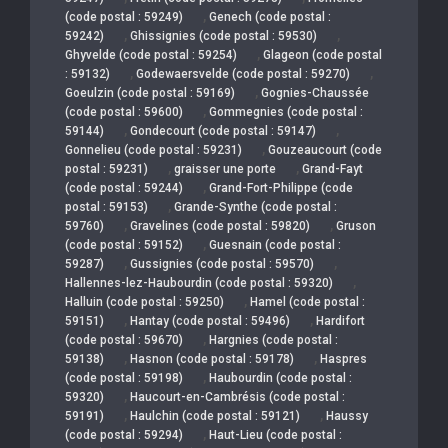
,
(code postal : 59249)
Genech (code postal :
,
,
59242)
Ghissignies (code postal : 59530)
,
Ghyvelde (code postal : 59254)
Glageon (code postal
,
,
: 59132)
Godewaersvelde (code postal : 59270)
,
Goeulzin (code postal : 59169)
Gognies-Chaussée
,
(code postal : 59600)
Gommegnies (code postal :
,
,
59144)
Gondecourt (code postal : 59147)
,
Gonnelieu (code postal : 59231)
Gouzeaucourt (code
,
,
postal : 59231)
graisser une porte
Grand-Fayt
,
(code postal : 59244)
Grand-Fort-Philippe (code
,
postal : 59153)
Grande-Synthe (code postal :
,
,
59760)
Gravelines (code postal : 59820)
Gruson
,
(code postal : 59152)
Guesnain (code postal :
,
,
59287)
Gussignies (code postal : 59570)
,
Hallennes-lez-Haubourdin (code postal : 59320)
,
Halluin (code postal : 59250)
Hamel (code postal :
,
,
59151)
Hantay (code postal : 59496)
Hardifort
,
(code postal : 59670)
Hargnies (code postal :
,
,
59138)
Hasnon (code postal : 59178)
Haspres
,
(code postal : 59198)
Haubourdin (code postal :
,
59320)
Haucourt-en-Cambrésis (code postal :
,
,
59191)
Haulchin (code postal : 59121)
Haussy
,
(code postal : 59294)
Haut-Lieu (code postal :