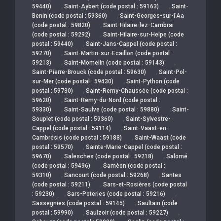
,
,
59440)
Saint-Aybert (code postal : 59163)
Saint-
,
Benin (code postal : 59360)
Saint-Georges-sur-l'Aa
,
(code postal : 59820)
Saint-Hilaire-lez-Cambrai
,
(code postal : 59292)
Saint-Hilaire-sur-Helpe (code
,
postal : 59440)
Saint-Jans-Cappel (code postal :
,
59270)
Saint-Martin-sur-Ecaillon (code postal :
,
,
59213)
Saint-Momelin (code postal : 59143)
,
Saint-Pierre-Brouck (code postal : 59630)
Saint-Pol-
,
sur-Mer (code postal : 59430)
Saint-Python (code
,
postal : 59730)
Saint-Remy-Chaussée (code postal :
,
59620)
Saint-Remy-du-Nord (code postal :
,
,
59330)
Saint-Saulve (code postal : 59880)
Saint-
,
Souplet (code postal : 59360)
Saint-Sylvestre-
,
Cappel (code postal : 59114)
Saint-Vaast-en-
,
Cambrésis (code postal : 59188)
Saint-Waast (code
,
postal : 59570)
Sainte-Marie-Cappel (code postal :
,
,
59670)
Salesches (code postal : 59218)
Salomé
,
(code postal : 59496)
Saméon (code postal :
,
,
59310)
Sancourt (code postal : 59268)
Santes
,
(code postal : 59211)
Sars-et-Rosières (code postal
,
,
: 59230)
Sars-Poteries (code postal : 59216)
,
Sassegnies (code postal : 59145)
Saultain (code
,
,
postal : 59990)
Saulzoir (code postal : 59227)