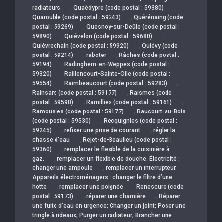
,
,
radiateurs
Quaëdypre (code postal : 59380)
,
Quarouble (code postal : 59243)
Quérénaing (code
,
postal : 59269)
Quesnoy-sur-Deûle (code postal :
,
,
59890)
Quiévelon (code postal : 59680)
,
Quiévrechain (code postal : 59920)
Quiévy (code
,
,
postal : 59214)
raboter
Râches (code postal :
,
59194)
Radinghem-en-Weppes (code postal :
,
59320)
Raillencourt-Sainte-Olle (code postal :
,
,
59554)
Raimbeaucourt (code postal : 59283)
,
Rainsars (code postal : 59177)
Raismes (code
,
,
postal : 59590)
Ramillies (code postal : 59161)
,
Ramousies (code postal : 59177)
Raucourt-au-Bois
,
(code postal : 59530)
Recquignies (code postal :
,
,
59245)
refixer une prise de courant
régler la
,
chasse d’eau
Rejet-de-Beaulieu (code postal :
,
59360)
remplacer le flexible de la cuisinière à
,
gaz.
remplacer un flexible de douche. Électricité :
,
changer une ampoule
remplacer un interrupteur.
Appareils électroménagers : changer le filtre d’une
,
,
hotte
remplacer une poignée
Renescure (code
,
,
postal : 59173)
réparer une charnière
Réparer
une fuite d'eau en urgence; Changer un joint; Poser une
tringle à rideaux; Purger un radiateur; Brancher une