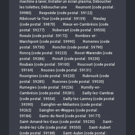
machine à laver; Installer un écran plasma; Déboucher
,
les toilettes; Déboucher une
Reumont (code postal :
,
,
59980)
Rexpoëde (code postal : 59122)
,
Ribécourt-la-Tour (code postal : 59159)
Rieulay
,
(code postal : 59870)
Rieux-en-Cambrésis (code
,
,
postal : 59277)
Robersart (code postal : 59550)
,
Roeulx (code postal : 59172)
Rombies-et-
,
Marchipont (code postal : 59990)
Romeries (code
,
,
postal : 59730)
Ronchin (code postal : 59790)
,
Roncq (code postal : 59223)
Roost-Warendin (code
,
,
postal : 59286)
Rosult (code postal : 59230)
,
Roubaix (code postal : 59100)
Roucourt (code postal
,
,
: 59169)
Rousies (code postal : 59131)
,
Rouvignies (code postal : 59220)
Rubrouck (code
,
,
postal : 59285)
Ruesnes (code postal : 59530)
,
Rumegies (code postal : 59226)
Rumilly-en-
,
Cambrésis (code postal : 59281)
Sailly-lez-Cambrai
,
(code postal : 59554)
Sailly-lez-Lannoy (code postal
,
: 59390)
Sainghin-en-Mélantois (code postal :
,
59262)
Sainghin-en-Weppes (code postal :
,
,
59184)
Sains-du-Nord (code postal : 59177)
,
Saint-Amand-les-Eaux (code postal : 59230)
Saint-
,
André-lez-Lille (code postal : 59350)
Saint-Aubert
,
(code postal : 59188)
Saint-Aubin (code postal :