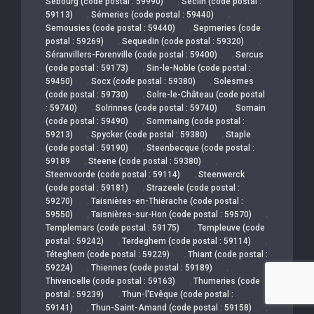
,
Sebourg (code postal : 59990)
Seclin (code postal :
,
,
59113)
Sémeries (code postal : 59440)
,
Semousies (code postal : 59440)
Sepmeries (code
,
,
postal : 59269)
Sequedin (code postal : 59320)
,
Séranvillers-Forenville (code postal : 59400)
Sercus
,
(code postal : 59173)
Sin-le-Noble (code postal :
,
,
59450)
Socx (code postal : 59380)
Solesmes
,
(code postal : 59730)
Solre-le-Château (code postal
,
,
: 59740)
Solrinnes (code postal : 59740)
Somain
,
(code postal : 59490)
Sommaing (code postal :
,
,
59213)
Spycker (code postal : 59380)
Staple
,
(code postal : 59190)
Steenbecque (code postal :
,
,
59189
Steene (code postal : 59380)
,
Steenvoorde (code postal : 59114)
Steenwerck
,
(code postal : 59181)
Strazeele (code postal :
,
59270)
Taisnières-en-Thiérache (code postal :
,
,
59550)
Taisnières-sur-Hon (code postal : 59570)
,
Templemars (code postal : 59175)
Templeuve (code
,
,
postal : 59242)
Terdeghem (code postal : 59114)
,
Téteghem (code postal : 59229)
Thiant (code postal :
,
,
59224)
Thiennes (code postal : 59189)
,
Thivencelle (code postal : 59163)
Thumeries (code
,
postal : 59239)
Thun-l'Evêque (code postal :
,
,
59141)
Thun-Saint-Amand (code postal : 59158)