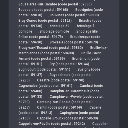
,
Boussières-sur-Sambre (code postal : 59330)
,
Boussois (code postal : 59168)
Bouvignies (code
,
,
postal : 59870)
Bouvines (code postal : 59830)
,
Bray-Dunes (code postal : 59123)
Briastre (code
,
,
postal : 59730)
bricolage 59
bricolage à
,
,
,
domicile
Bricolage domicile
Bricolage lille
,
Brillon (code postal : 59178)
Brouckerque (code
,
,
postal : 59630)
Broxeele (code postal : 59470)
,
Bruay-sur-l'Escaut (code postal : 59860)
Bruille-lez-
,
Marchiennes (code postal : 59490)
Bruille-Saint-
,
Amand (code postal : 59199)
Brunémont (code
,
,
postal : 59151)
Bry (code postal : 59144)
,
Bugnicourt (code postal : 59151)
Busigny (code
,
postal : 59137)
Buysscheure (code postal :
,
,
59285)
Caëstre (code postal : 59190)
,
Cagnoncles (code postal : 59161)
Cambrai (code
,
postal : 59400)
Camphin-en-Carembault (code
,
postal : 59133)
Camphin-en-Pévèle (code postal :
,
59780)
Cantaing-sur-Escaut (code postal :
,
,
59267)
Cantin (code postal : 59169)
Capelle
,
(code postal : 59213)
Capinghem (code postal :
,
,
59160)
Cappelle-Brouck (code postal : 59630)
,
Cappelle-en-Pévèle (code postal : 59242)
Cappelle-