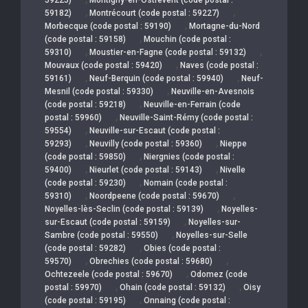
,
,
59182)
Montrécourt (code postal : 59227)
,
Morbecque (code postal : 59190)
Mortagne-du-Nord
,
(code postal : 59158)
Mouchin (code postal :
,
,
59310)
Moustier-en-Fagne (code postal : 59132)
,
Mouvaux (code postal : 59420)
Naves (code postal :
,
,
59161)
Neuf-Berquin (code postal : 59940)
Neuf-
,
Mesnil (code postal : 59330)
Neuville-en-Avesnois
,
(code postal : 59218)
Neuville-en-Ferrain (code
,
postal : 59960)
Neuville-Saint-Rémy (code postal :
,
59554)
Neuville-sur-Escaut (code postal :
,
,
59293)
Neuvilly (code postal : 59360)
Nieppe
,
(code postal : 59850)
Niergnies (code postal :
,
,
59400)
Nieurlet (code postal : 59143)
Nivelle
,
(code postal : 59230)
Nomain (code postal :
,
,
59310)
Noordpeene (code postal : 59670)
,
Noyelles-lès-Seclin (code postal : 59139)
Noyelles-
,
sur-Escaut (code postal : 59159)
Noyelles-sur-
,
Sambre (code postal : 59550)
Noyelles-sur-Selle
,
(code postal : 59282)
Obies (code postal :
,
,
59570)
Obrechies (code postal : 59680)
,
Ochtezeele (code postal : 59670)
Odomez (code
,
,
postal : 59970)
Ohain (code postal : 59132)
Oisy
,
(code postal : 59195)
Onnaing (code postal :