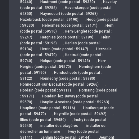
,
,
59440)
Hautmont (code postal : 59330)
Haveluy
,
(code postal : 59255)
Haverskerque (code postal :
,
,
62350)
Haynecourt (code postal : 59268)
,
Hazebrouck (code postal : 59190)
Hecq (code postal
,
,
: 59530)
Hélesmes (code postal : 59171)
Hem
,
(code postal : 59510)
Hem-Lenglet (code postal :
,
,
59247)
Hergnies (code postal : 59199)
Hérin
,
(code postal : 59195)
Herlies (code postal :
,
,
59134)
Herrin (code postal : 59147)
Herzeele
,
(code postal : 59470)
Hestrud (code postal :
,
,
59740)
Holque (code postal : 59143)
Hon-
,
Hergies (code postal : 59570)
Hondeghem (code
,
postal : 59190)
Hondschoote (code postal :
,
,
59122)
Honnechy (code postal : 59980)
,
Honnecourt-sur-Escaut (code postal : 59266)
,
Hordain (code postal : 59111)
Hornaing (code postal
,
: 59171)
Houdain-lez-Bavay (code postal :
,
59570)
Houplin-Ancoisne (code postal : 59263)
,
Houplines (code postal : 59116)
Houtkerque (code
,
,
postal : 59470)
Hoymille (code postal : 59492)
,
Illies (code postal : 59480)
Inchy (code postal :
,
,
59540)
installer des étagères
installer ou
,
décrocher un luminaire
Iwuy (code postal :
,
,
59141)
Jenlain (code postal : 59144)
Jeumont