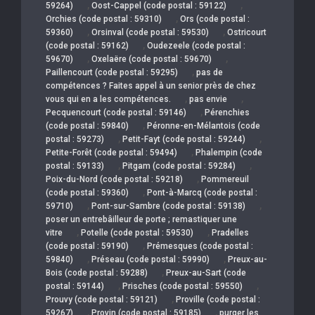
,
,
59264)
Oost-Cappel (code postal : 59122)
,
Orchies (code postal : 59310)
Ors (code postal :
,
,
59360)
Orsinval (code postal : 59530)
Ostricourt
,
(code postal : 59162)
Oudezeele (code postal :
,
,
59670)
Oxelaëre (code postal : 59670)
,
Paillencourt (code postal : 59295)
pas de
compétences ? Faites appel à un senior près de chez
,
,
vous qui en a les compétences.
pas envie
,
Pecquencourt (code postal : 59146)
Pérenchies
,
(code postal : 59840)
Péronne-en-Mélantois (code
,
,
postal : 59273)
Petit-Fayt (code postal : 59244)
,
Petite-Forêt (code postal : 59494)
Phalempin (code
,
,
postal : 59133)
Pitgam (code postal : 59284)
,
Poix-du-Nord (code postal : 59218)
Pommereuil
,
(code postal : 59360)
Pont-à-Marcq (code postal :
,
,
59710)
Pont-sur-Sambre (code postal : 59138)
poser un entrebâilleur de porte ; remastiquer une
,
,
vitre
Potelle (code postal : 59530)
Pradelles
,
(code postal : 59190)
Prémesques (code postal :
,
,
59840)
Préseau (code postal : 59990)
Preux-au-
,
Bois (code postal : 59288)
Preux-au-Sart (code
,
,
postal : 59144)
Prisches (code postal : 59550)
,
Prouvy (code postal : 59121)
Proville (code postal :
,
,
59267)
Provin (code postal : 59185)
purger les