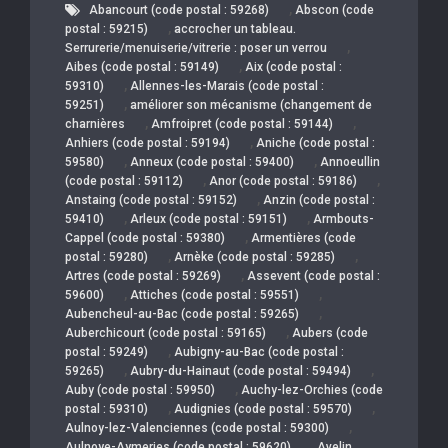
,
Abancourt (code postal : 59268)
Abscon (code
,
postal : 59215)
accrocher un tableau.
,
Serrurerie/menuiserie/vitrerie : poser un verrou
,
Aibes (code postal : 59149)
Aix (code postal :
,
59310)
Allennes-les-Marais (code postal :
,
59251)
améliorer son mécanisme (changement de
,
,
charnières
Amfroipret (code postal : 59144)
,
Anhiers (code postal : 59194)
Aniche (code postal :
,
,
59580)
Anneux (code postal : 59400)
Annoeullin
,
,
(code postal : 59112)
Anor (code postal : 59186)
,
Anstaing (code postal : 59152)
Anzin (code postal :
,
,
59410)
Arleux (code postal : 59151)
Armbouts-
,
Cappel (code postal : 59380)
Armentières (code
,
,
postal : 59280)
Arnèke (code postal : 59285)
,
Artres (code postal : 59269)
Assevent (code postal :
,
,
59600)
Attiches (code postal : 59551)
,
Aubencheul-au-Bac (code postal : 59265)
,
Auberchicourt (code postal : 59165)
Aubers (code
,
postal : 59249)
Aubigny-au-Bac (code postal :
,
,
59265)
Aubry-du-Hainaut (code postal : 59494)
,
Auby (code postal : 59950)
Auchy-lez-Orchies (code
,
,
postal : 59310)
Audignies (code postal : 59570)
,
Aulnoy-lez-Valenciennes (code postal : 59300)
,
Aulnoye-Aymeries (code postal : 59620)
Avelin