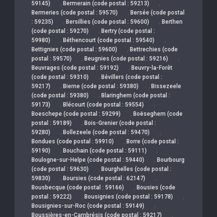
,
,
59145)
Bermerain (code postal : 59213)
,
Bermeries (code postal : 59570)
Bersée (code postal
,
,
: 59235)
Bersillies (code postal : 59600)
Berthen
,
(code postal : 59270)
Bertry (code postal :
,
,
59980)
Béthencourt (code postal : 59540)
,
Bettignies (code postal : 59600)
Bettrechies (code
,
,
postal : 59570)
Beugnies (code postal : 59216)
,
Beuvrages (code postal : 59192)
Beuvry-la-Forêt
,
(code postal : 59310)
Bévillers (code postal :
,
,
59217)
Bierne (code postal : 59380)
Bissezeele
,
(code postal : 59380)
Blaringhem (code postal :
,
,
59173)
Blécourt (code postal : 59554)
,
Boeschepe (code postal : 59299)
Boëseghem (code
,
postal : 59189)
Bois-Grenier (code postal :
,
,
59280)
Bollezeele (code postal : 59470)
,
Bondues (code postal : 59910)
Borre (code postal :
,
,
59190)
Bouchain (code postal : 59111)
,
Boulogne-sur-Helpe (code postal : 59440)
Bourbourg
,
(code postal : 59630)
Bourghelles (code postal :
,
,
59830)
Boursies (code postal : 62147)
,
Bousbecque (code postal : 59166)
Bousies (code
,
,
postal : 59222)
Bousignies (code postal : 59178)
,
Bousignies-sur-Roc (code postal : 59149)
,
Boussières-en-Cambrésis (code postal : 59217)