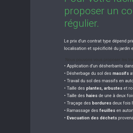
proposer un con
régulier.
Le prix d’un contrat type dépend pri
localisation et spécificité du jardi
Nous pouvons vous proposer les tra
• Application d’un désherbants dan
• Désherbage du sol des
massifs
af
• Travail du sol des massifs en au
• Taille des
plantes, arbustes
et ro
• Taille des
haies
de une à deux fois
• Traçage des
bordures
deux fois l
• Ramassage des
feuilles
en autom
•
Evacuation des déchets
provena