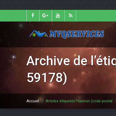
// Forcer HTTPS sur le logo du thème add_filter('get_custom_logo', function
return str_replace('http://jardinage-lille.fr', 'https://jardinage-lille.fr', $
Archive de l’ét
59178)
Accueil
/
Articles étiquetés"Hasnon (code postal :