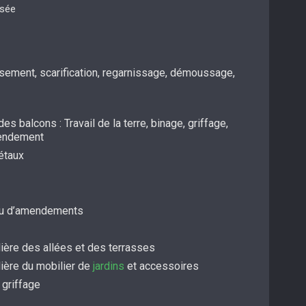
isée
ssement, scarification, regarnissage, démoussage,
es balcons : Travail de la terre, binage, griffage,
mendement
étaux
/ou d’amendements
ière des allées et des terrasses
lière du mobilier de
jardins
et accessoires
 griffage