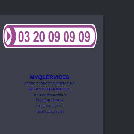
MVQSERVICES
133
BD
GEORGES
CLEMENCEAU
59700 MARCQ EN BAROEUL
contact@mvqservices.fr
Tél: 03 20 09 09 09
Tél: 03 20 98 01 22
Fax: 03 20 83 90 64