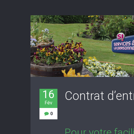
16
Contrat d’ent
Fév
0
Pour votre faci