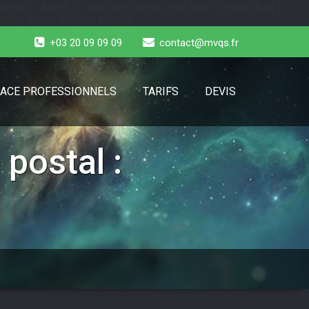
-lille.fr', $html); }); add_filter('theme_mod_logo', function($url) {
e('http://', 'https://', $url); });
+03 20 09 09 09
contact@mvqs.fr
ACE PROFESSIONNELS
TARIFS
DEVIS
postal :