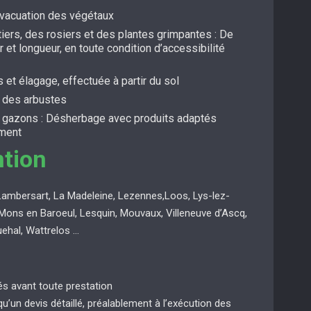
évacuation des végétaux
itiers, des rosiers et des plantes grimpantes : De
r et longueur, en toute condition d’accessibilité
s et élagage, effectuée à partir du sol
t des arbustes
s gazons : Désherbage avec produits adaptés
ement
ntion
Lambersart, La Madeleine, Lezennes,Loos, Lys-lez-
Mons en Baroeul, Lesquin, Mouvaux, Villeneuve d’Ascq,
uehal, Wattrelos …
ués avant toute prestation
 qu’un devis détaillé, préalablement à l’exécution des