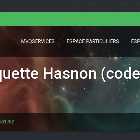
($html) { return str_replace('http://jardinage-lille.fr', 'https://jardinage
url); }); add_filter('theme_mod_custom_logo', function($url) { return str_replac
MVQSERVICES
ESPACE PARTICULIERS
ESP
iquette
Hasnon (code 
 59178)"