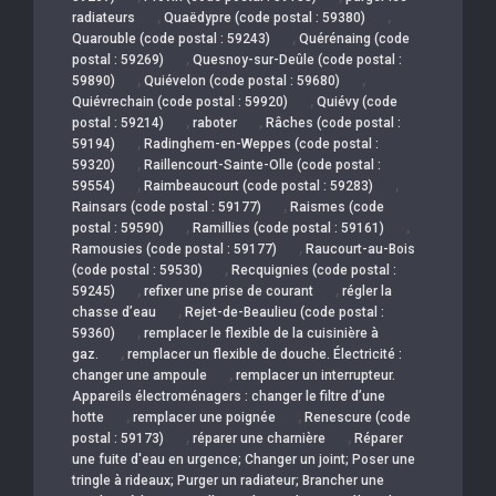
,
,
radiateurs
Quaëdypre (code postal : 59380)
,
Quarouble (code postal : 59243)
Quérénaing (code
,
postal : 59269)
Quesnoy-sur-Deûle (code postal :
,
,
59890)
Quiévelon (code postal : 59680)
,
Quiévrechain (code postal : 59920)
Quiévy (code
,
,
postal : 59214)
raboter
Râches (code postal :
,
59194)
Radinghem-en-Weppes (code postal :
,
59320)
Raillencourt-Sainte-Olle (code postal :
,
,
59554)
Raimbeaucourt (code postal : 59283)
,
Rainsars (code postal : 59177)
Raismes (code
,
,
postal : 59590)
Ramillies (code postal : 59161)
,
Ramousies (code postal : 59177)
Raucourt-au-Bois
,
(code postal : 59530)
Recquignies (code postal :
,
,
59245)
refixer une prise de courant
régler la
,
chasse d’eau
Rejet-de-Beaulieu (code postal :
,
59360)
remplacer le flexible de la cuisinière à
,
gaz.
remplacer un flexible de douche. Électricité :
,
changer une ampoule
remplacer un interrupteur.
Appareils électroménagers : changer le filtre d’une
,
,
hotte
remplacer une poignée
Renescure (code
,
,
postal : 59173)
réparer une charnière
Réparer
une fuite d'eau en urgence; Changer un joint; Poser une
tringle à rideaux; Purger un radiateur; Brancher une