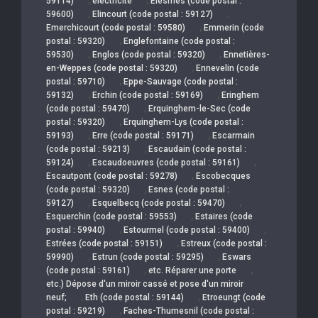
59114)
électricité
Elesmes (code postal :
,
,
59600)
Elincourt (code postal : 59127)
,
Emerchicourt (code postal : 59580)
Emmerin (code
,
postal : 59320)
Englefontaine (code postal :
,
,
59530)
Englos (code postal : 59320)
Ennetières-
,
en-Weppes (code postal : 59320)
Ennevelin (code
,
postal : 59710)
Eppe-Sauvage (code postal :
,
,
59132)
Erchin (code postal : 59169)
Eringhem
,
(code postal : 59470)
Erquinghem-le-Sec (code
,
postal : 59320)
Erquinghem-Lys (code postal :
,
,
59193)
Erre (code postal : 59171)
Escarmain
,
(code postal : 59213)
Escaudain (code postal :
,
,
59124)
Escaudoeuvres (code postal : 59161)
,
Escautpont (code postal : 59278)
Escobecques
,
(code postal : 59320)
Esnes (code postal :
,
,
59127)
Esquelbecq (code postal : 59470)
,
Esquerchin (code postal : 59553)
Estaires (code
,
,
postal : 59940)
Estourmel (code postal : 59400)
,
Estrées (code postal : 59151)
Estreux (code postal :
,
,
59990)
Estrun (code postal : 59295)
Eswars
,
,
(code postal : 59161)
etc. Réparer une porte
etc.) Dépose d'un miroir cassé et pose d'un miroir
,
,
neuf;
Eth (code postal : 59144)
Etroeungt (code
,
postal : 59219)
Faches-Thumesnil (code postal :