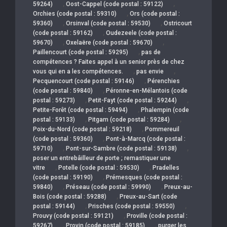
,
,
59264)
Oost-Cappel (code postal : 59122)
,
Orchies (code postal : 59310)
Ors (code postal :
,
,
59360)
Orsinval (code postal : 59530)
Ostricourt
,
(code postal : 59162)
Oudezeele (code postal :
,
,
59670)
Oxelaëre (code postal : 59670)
,
Paillencourt (code postal : 59295)
pas de
compétences ? Faites appel à un senior près de chez
,
,
vous qui en a les compétences.
pas envie
,
Pecquencourt (code postal : 59146)
Pérenchies
,
(code postal : 59840)
Péronne-en-Mélantois (code
,
,
postal : 59273)
Petit-Fayt (code postal : 59244)
,
Petite-Forêt (code postal : 59494)
Phalempin (code
,
,
postal : 59133)
Pitgam (code postal : 59284)
,
Poix-du-Nord (code postal : 59218)
Pommereuil
,
(code postal : 59360)
Pont-à-Marcq (code postal :
,
,
59710)
Pont-sur-Sambre (code postal : 59138)
poser un entrebâilleur de porte ; remastiquer une
,
,
vitre
Potelle (code postal : 59530)
Pradelles
,
(code postal : 59190)
Prémesques (code postal :
,
,
59840)
Préseau (code postal : 59990)
Preux-au-
,
Bois (code postal : 59288)
Preux-au-Sart (code
,
,
postal : 59144)
Prisches (code postal : 59550)
,
Prouvy (code postal : 59121)
Proville (code postal :
,
,
59267)
Provin (code postal : 59185)
purger les