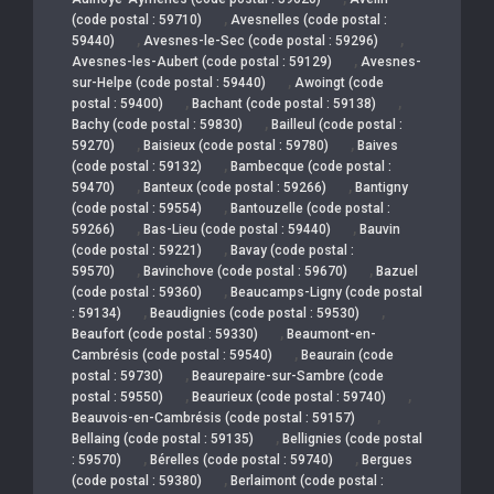
,
(code postal : 59710)
Avesnelles (code postal :
,
,
59440)
Avesnes-le-Sec (code postal : 59296)
,
Avesnes-les-Aubert (code postal : 59129)
Avesnes-
,
sur-Helpe (code postal : 59440)
Awoingt (code
,
,
postal : 59400)
Bachant (code postal : 59138)
,
Bachy (code postal : 59830)
Bailleul (code postal :
,
,
59270)
Baisieux (code postal : 59780)
Baives
,
(code postal : 59132)
Bambecque (code postal :
,
,
59470)
Banteux (code postal : 59266)
Bantigny
,
(code postal : 59554)
Bantouzelle (code postal :
,
,
59266)
Bas-Lieu (code postal : 59440)
Bauvin
,
(code postal : 59221)
Bavay (code postal :
,
,
59570)
Bavinchove (code postal : 59670)
Bazuel
,
(code postal : 59360)
Beaucamps-Ligny (code postal
,
,
: 59134)
Beaudignies (code postal : 59530)
,
Beaufort (code postal : 59330)
Beaumont-en-
,
Cambrésis (code postal : 59540)
Beaurain (code
,
postal : 59730)
Beaurepaire-sur-Sambre (code
,
,
postal : 59550)
Beaurieux (code postal : 59740)
,
Beauvois-en-Cambrésis (code postal : 59157)
,
Bellaing (code postal : 59135)
Bellignies (code postal
,
,
: 59570)
Bérelles (code postal : 59740)
Bergues
,
(code postal : 59380)
Berlaimont (code postal :