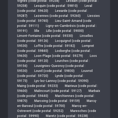
,
Vignes (code postal : 59258)
Lesdain (code postal :
,
,
59258)
Lesquin (code postal : 59810)
Leval
,
(code postal : 59620)
Lewarde (code postal :
,
,
59287)
Lezennes (code postal : 59260)
Liessies
,
(code postal : 59740)
Lieu-Saint-Amand (code
,
postal : 59111)
Ligny-en-Cambrésis (code postal :
,
,
,
59191)
lille
Lille (code postal : 59000)
,
Limont-Fontaine (code postal : 59330)
Linselles
,
(code postal : 59126)
Locquignol (code postal :
,
,
59530)
Loffre (code postal : 59182)
Lompret
,
(code postal : 59840)
Looberghe (code postal :
,
,
59630)
Loon-Plage (code postal : 59279)
Loos
,
(code postal : 59120)
Lourches (code postal :
,
59156)
Louvignies-Quesnoy (code postal :
,
,
59530)
Louvil (code postal : 59830)
Louvroil
,
(code postal : 59720)
Lynde (code postal :
,
,
59173)
Lys-lez-Lannoy (code postal : 59390)
,
Maing (code postal : 59233)
Mairieux (code postal :
,
,
59600)
Malincourt (code postal : 59127)
Marbaix
,
(code postal : 59440)
Marchiennes (code postal :
,
,
59870)
Marcoing (code postal : 59159)
Marcq-
,
en-Baroeul (code postal : 59700)
Marcq-en-
,
Ostrevent (code postal : 59252)
Maresches (code
,
,
postal : 59990)
Maretz (code postal : 59238)