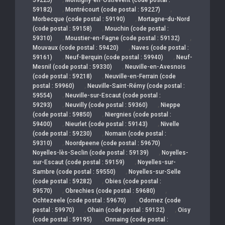
,
,
59182)
Montrécourt (code postal : 59227)
,
Morbecque (code postal : 59190)
Mortagne-du-Nord
,
(code postal : 59158)
Mouchin (code postal :
,
,
59310)
Moustier-en-Fagne (code postal : 59132)
,
Mouvaux (code postal : 59420)
Naves (code postal :
,
,
59161)
Neuf-Berquin (code postal : 59940)
Neuf-
,
Mesnil (code postal : 59330)
Neuville-en-Avesnois
,
(code postal : 59218)
Neuville-en-Ferrain (code
,
postal : 59960)
Neuville-Saint-Rémy (code postal :
,
59554)
Neuville-sur-Escaut (code postal :
,
,
59293)
Neuvilly (code postal : 59360)
Nieppe
,
(code postal : 59850)
Niergnies (code postal :
,
,
59400)
Nieurlet (code postal : 59143)
Nivelle
,
(code postal : 59230)
Nomain (code postal :
,
,
59310)
Noordpeene (code postal : 59670)
,
Noyelles-lès-Seclin (code postal : 59139)
Noyelles-
,
sur-Escaut (code postal : 59159)
Noyelles-sur-
,
Sambre (code postal : 59550)
Noyelles-sur-Selle
,
(code postal : 59282)
Obies (code postal :
,
,
59570)
Obrechies (code postal : 59680)
,
Ochtezeele (code postal : 59670)
Odomez (code
,
,
postal : 59970)
Ohain (code postal : 59132)
Oisy
,
(code postal : 59195)
Onnaing (code postal :