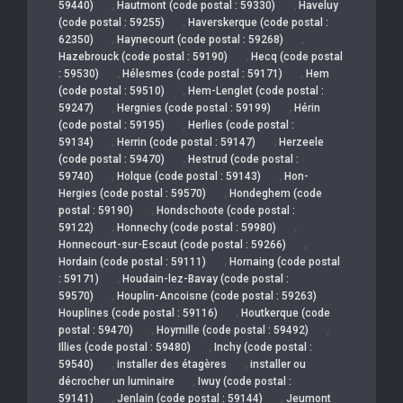
,
,
59440)
Hautmont (code postal : 59330)
Haveluy
,
(code postal : 59255)
Haverskerque (code postal :
,
,
62350)
Haynecourt (code postal : 59268)
,
Hazebrouck (code postal : 59190)
Hecq (code postal
,
,
: 59530)
Hélesmes (code postal : 59171)
Hem
,
(code postal : 59510)
Hem-Lenglet (code postal :
,
,
59247)
Hergnies (code postal : 59199)
Hérin
,
(code postal : 59195)
Herlies (code postal :
,
,
59134)
Herrin (code postal : 59147)
Herzeele
,
(code postal : 59470)
Hestrud (code postal :
,
,
59740)
Holque (code postal : 59143)
Hon-
,
Hergies (code postal : 59570)
Hondeghem (code
,
postal : 59190)
Hondschoote (code postal :
,
,
59122)
Honnechy (code postal : 59980)
,
Honnecourt-sur-Escaut (code postal : 59266)
,
Hordain (code postal : 59111)
Hornaing (code postal
,
: 59171)
Houdain-lez-Bavay (code postal :
,
59570)
Houplin-Ancoisne (code postal : 59263)
,
Houplines (code postal : 59116)
Houtkerque (code
,
,
postal : 59470)
Hoymille (code postal : 59492)
,
Illies (code postal : 59480)
Inchy (code postal :
,
,
59540)
installer des étagères
installer ou
,
décrocher un luminaire
Iwuy (code postal :
,
,
59141)
Jenlain (code postal : 59144)
Jeumont