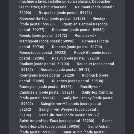
machine à laver; Installer un écran plasma; Déboucher
,
les toilettes; Déboucher une
Reumont (code postal :
,
,
59980)
Rexpoëde (code postal : 59122)
,
Ribécourt-la-Tour (code postal : 59159)
Rieulay
,
(code postal : 59870)
Rieux-en-Cambrésis (code
,
,
postal : 59277)
Robersart (code postal : 59550)
,
Roeulx (code postal : 59172)
Rombies-et-
,
Marchipont (code postal : 59990)
Romeries (code
,
,
postal : 59730)
Ronchin (code postal : 59790)
,
Roncq (code postal : 59223)
Roost-Warendin (code
,
,
postal : 59286)
Rosult (code postal : 59230)
,
Roubaix (code postal : 59100)
Roucourt (code postal
,
,
: 59169)
Rousies (code postal : 59131)
,
Rouvignies (code postal : 59220)
Rubrouck (code
,
,
postal : 59285)
Ruesnes (code postal : 59530)
,
Rumegies (code postal : 59226)
Rumilly-en-
,
Cambrésis (code postal : 59281)
Sailly-lez-Cambrai
,
(code postal : 59554)
Sailly-lez-Lannoy (code postal
,
: 59390)
Sainghin-en-Mélantois (code postal :
,
59262)
Sainghin-en-Weppes (code postal :
,
,
59184)
Sains-du-Nord (code postal : 59177)
,
Saint-Amand-les-Eaux (code postal : 59230)
Saint-
,
André-lez-Lille (code postal : 59350)
Saint-Aubert
,
(code postal : 59188)
Saint-Aubin (code postal :