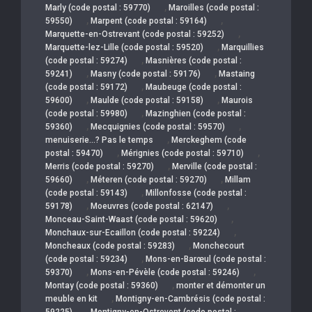
,
Marly (code postal : 59770)
Maroilles (code postal :
,
,
59550)
Marpent (code postal : 59164)
,
Marquette-en-Ostrevant (code postal : 59252)
,
Marquette-lez-Lille (code postal : 59520)
Marquillies
,
(code postal : 59274)
Masnières (code postal :
,
,
59241)
Masny (code postal : 59176)
Mastaing
,
(code postal : 59172)
Maubeuge (code postal :
,
,
59600)
Maulde (code postal : 59158)
Maurois
,
(code postal : 59980)
Mazinghien (code postal :
,
,
59360)
Mecquignies (code postal : 59570)
,
menuiserie…? Pas le temps
Merckeghem (code
,
,
postal : 59470)
Mérignies (code postal : 59710)
,
Merris (code postal : 59270)
Merville (code postal :
,
,
59660)
Méteren (code postal : 59270)
Millam
,
(code postal : 59143)
Millonfosse (code postal :
,
,
59178)
Moeuvres (code postal : 62147)
,
Monceau-Saint-Waast (code postal : 59620)
,
Monchaux-sur-Ecaillon (code postal : 59224)
,
Moncheaux (code postal : 59283)
Monchecourt
,
(code postal : 59234)
Mons-en-Barœul (code postal :
,
,
59370)
Mons-en-Pévèle (code postal : 59246)
,
Montay (code postal : 59360)
monter et démonter un
,
meuble en kit
Montigny-en-Cambrésis (code postal :
,
59225)
Montigny-en-Ostrevent (code postal :