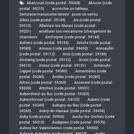
,
Abancourt (code postal : 59268)
Abscon (code
,
postal : 59215)
accrocher un tableau.
,
Serrurerie/menuiserie/vitrerie : poser un verrou
,
Aibes (code postal : 59149)
Aix (code postal :
,
59310)
Allennes-les-Marais (code postal :
,
59251)
améliorer son mécanisme (changement de
,
,
charnières
Amfroipret (code postal : 59144)
,
Anhiers (code postal : 59194)
Aniche (code postal :
,
,
59580)
Anneux (code postal : 59400)
Annoeullin
,
,
(code postal : 59112)
Anor (code postal : 59186)
,
Anstaing (code postal : 59152)
Anzin (code postal :
,
,
59410)
Arleux (code postal : 59151)
Armbouts-
,
Cappel (code postal : 59380)
Armentières (code
,
,
postal : 59280)
Arnèke (code postal : 59285)
,
Artres (code postal : 59269)
Assevent (code postal :
,
,
59600)
Attiches (code postal : 59551)
,
Aubencheul-au-Bac (code postal : 59265)
,
Auberchicourt (code postal : 59165)
Aubers (code
,
postal : 59249)
Aubigny-au-Bac (code postal :
,
,
59265)
Aubry-du-Hainaut (code postal : 59494)
,
Auby (code postal : 59950)
Auchy-lez-Orchies (code
,
,
postal : 59310)
Audignies (code postal : 59570)
,
Aulnoy-lez-Valenciennes (code postal : 59300)
,
Aulnoye-Aymeries (code postal : 59620)
Avelin