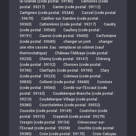
,
la-Grande (code postal : 59180)
Carnières (code
,
,
postal : 59217)
Carnin (code postal : 59112)
,
Cartignies (code postal : 59244)
Cassel (code postal
,
: 59670)
Catillon-sur-Sambre (code postal :
,
,
59360)
Cattenières (code postal : 59217)
Caudry
,
(code postal : 59540)
Caullery (code postal :
,
,
59191)
Cauroir (code postal : 59400)
Cerfontaine
,
,
(code postal : 59680)
changer un joint
changer
une vitre cassée. Eau : remplacer un robinet (sauf
,
thermostatique)
Château-l'Abbaye (code postal :
,
,
59230)
Chemy (code postal : 59147)
Chéreng
,
(code postal : 59152)
Choisies (code postal :
,
,
59740)
Clairfayts (code postal : 59740)
Clary
,
(code postal : 59225)
Cobrieux (code postal :
,
,
59830)
Colleret (code postal : 59680)
Comines
,
(code postal : 59560)
Condé-sur-l'Escaut (code
,
postal : 59163)
Coudekerque-Branche (code postal :
,
59210)
Coudekerque-Village (code postal :
,
,
59380)
Courchelettes (code postal : 59552)
,
Cousolre (code postal : 59149)
Coutiches (code
,
,
postal : 59310)
Craywick (code postal : 59279)
,
Crespin (code postal : 59154)
Crèvecoeur-sur-
,
l'Escaut (code postal : 59258)
Crochte (code postal :
,
,
59380)
Croix (code postal : 59170)
Croix-Caluyau