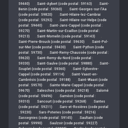
,
,
59440)
Saint-Aybert (code postal : 59163)
Saint-
,
Benin (code postal : 59360)
Saint-Georges-sur-l'Aa
,
(code postal : 59820)
Saint-Hilaire-lez-Cambrai
,
(code postal : 59292)
Saint-Hilaire-sur-Helpe (code
,
postal : 59440)
Saint-Jans-Cappel (code postal :
,
59270)
Saint-Martin-sur-Ecaillon (code postal :
,
,
59213)
Saint-Momelin (code postal : 59143)
,
Saint-Pierre-Brouck (code postal : 59630)
Saint-Pol-
,
sur-Mer (code postal : 59430)
Saint-Python (code
,
postal : 59730)
Saint-Remy-Chaussée (code postal :
,
59620)
Saint-Remy-du-Nord (code postal :
,
,
59330)
Saint-Saulve (code postal : 59880)
Saint-
,
Souplet (code postal : 59360)
Saint-Sylvestre-
,
Cappel (code postal : 59114)
Saint-Vaast-en-
,
Cambrésis (code postal : 59188)
Saint-Waast (code
,
postal : 59570)
Sainte-Marie-Cappel (code postal :
,
,
59670)
Salesches (code postal : 59218)
Salomé
,
(code postal : 59496)
Saméon (code postal :
,
,
59310)
Sancourt (code postal : 59268)
Santes
,
(code postal : 59211)
Sars-et-Rosières (code postal
,
,
: 59230)
Sars-Poteries (code postal : 59216)
,
Sassegnies (code postal : 59145)
Saultain (code
,
,
postal : 59990)
Saulzoir (code postal : 59227)