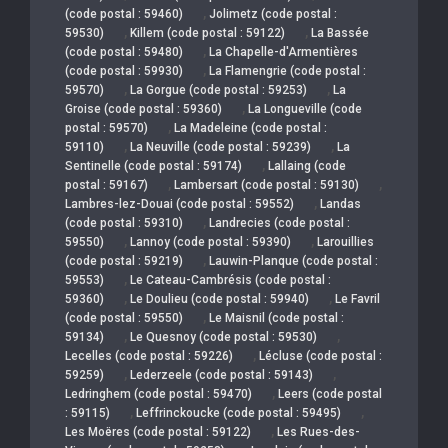
,
(code postal : 59460)
Jolimetz (code postal :
,
,
59530)
Killem (code postal : 59122)
La Bassée
,
(code postal : 59480)
La Chapelle-d'Armentières
,
(code postal : 59930)
La Flamengrie (code postal :
,
,
59570)
La Gorgue (code postal : 59253)
La
,
Groise (code postal : 59360)
La Longueville (code
,
postal : 59570)
La Madeleine (code postal :
,
,
59110)
La Neuville (code postal : 59239)
La
,
Sentinelle (code postal : 59174)
Lallaing (code
,
,
postal : 59167)
Lambersart (code postal : 59130)
,
Lambres-lez-Douai (code postal : 59552)
Landas
,
(code postal : 59310)
Landrecies (code postal :
,
,
59550)
Lannoy (code postal : 59390)
Larouillies
,
(code postal : 59219)
Lauwin-Planque (code postal :
,
59553)
Le Cateau-Cambrésis (code postal :
,
,
59360)
Le Doulieu (code postal : 59940)
Le Favril
,
(code postal : 59550)
Le Maisnil (code postal :
,
,
59134)
Le Quesnoy (code postal : 59530)
,
Lecelles (code postal : 59226)
Lécluse (code postal :
,
,
59259)
Lederzeele (code postal : 59143)
,
Ledringhem (code postal : 59470)
Leers (code postal
,
,
: 59115)
Leffrinckoucke (code postal : 59495)
,
Les Moëres (code postal : 59122)
Les Rues-des-