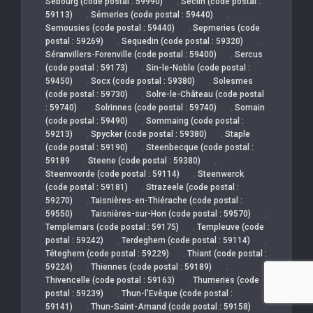
,
Sebourg (code postal : 59990)
Seclin (code postal :
,
,
59113)
Sémeries (code postal : 59440)
,
Semousies (code postal : 59440)
Sepmeries (code
,
,
postal : 59269)
Sequedin (code postal : 59320)
,
Séranvillers-Forenville (code postal : 59400)
Sercus
,
(code postal : 59173)
Sin-le-Noble (code postal :
,
,
59450)
Socx (code postal : 59380)
Solesmes
,
(code postal : 59730)
Solre-le-Château (code postal
,
,
: 59740)
Solrinnes (code postal : 59740)
Somain
,
(code postal : 59490)
Sommaing (code postal :
,
,
59213)
Spycker (code postal : 59380)
Staple
,
(code postal : 59190)
Steenbecque (code postal :
,
,
59189
Steene (code postal : 59380)
,
Steenvoorde (code postal : 59114)
Steenwerck
,
(code postal : 59181)
Strazeele (code postal :
,
59270)
Taisnières-en-Thiérache (code postal :
,
,
59550)
Taisnières-sur-Hon (code postal : 59570)
,
Templemars (code postal : 59175)
Templeuve (code
,
,
postal : 59242)
Terdeghem (code postal : 59114)
,
Téteghem (code postal : 59229)
Thiant (code postal :
,
,
59224)
Thiennes (code postal : 59189)
,
Thivencelle (code postal : 59163)
Thumeries (code
,
postal : 59239)
Thun-l'Evêque (code postal :
,
,
59141)
Thun-Saint-Amand (code postal : 59158)