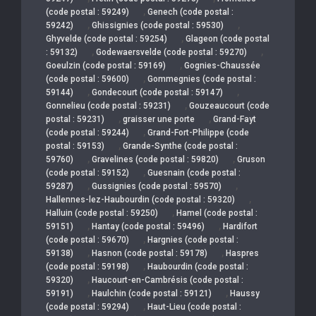
,
(code postal : 59249)
Genech (code postal :
,
,
59242)
Ghissignies (code postal : 59530)
,
Ghyvelde (code postal : 59254)
Glageon (code postal
,
,
: 59132)
Godewaersvelde (code postal : 59270)
,
Goeulzin (code postal : 59169)
Gognies-Chaussée
,
(code postal : 59600)
Gommegnies (code postal :
,
,
59144)
Gondecourt (code postal : 59147)
,
Gonnelieu (code postal : 59231)
Gouzeaucourt (code
,
,
postal : 59231)
graisser une porte
Grand-Fayt
,
(code postal : 59244)
Grand-Fort-Philippe (code
,
postal : 59153)
Grande-Synthe (code postal :
,
,
59760)
Gravelines (code postal : 59820)
Gruson
,
(code postal : 59152)
Guesnain (code postal :
,
,
59287)
Gussignies (code postal : 59570)
,
Hallennes-lez-Haubourdin (code postal : 59320)
,
Halluin (code postal : 59250)
Hamel (code postal :
,
,
59151)
Hantay (code postal : 59496)
Hardifort
,
(code postal : 59670)
Hargnies (code postal :
,
,
59138)
Hasnon (code postal : 59178)
Haspres
,
(code postal : 59198)
Haubourdin (code postal :
,
59320)
Haucourt-en-Cambrésis (code postal :
,
,
59191)
Haulchin (code postal : 59121)
Haussy
,
(code postal : 59294)
Haut-Lieu (code postal :