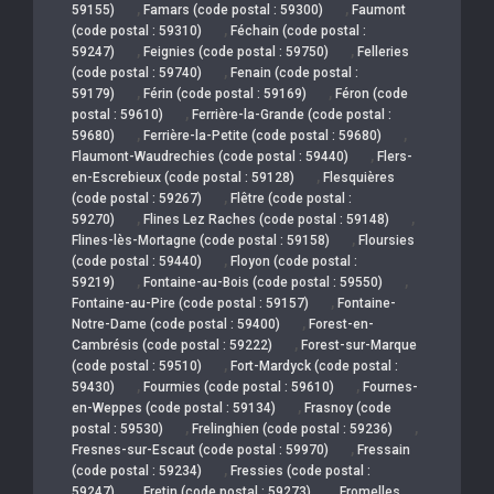
,
,
59155)
Famars (code postal : 59300)
Faumont
,
(code postal : 59310)
Féchain (code postal :
,
,
59247)
Feignies (code postal : 59750)
Felleries
,
(code postal : 59740)
Fenain (code postal :
,
,
59179)
Férin (code postal : 59169)
Féron (code
,
postal : 59610)
Ferrière-la-Grande (code postal :
,
,
59680)
Ferrière-la-Petite (code postal : 59680)
,
Flaumont-Waudrechies (code postal : 59440)
Flers-
,
en-Escrebieux (code postal : 59128)
Flesquières
,
(code postal : 59267)
Flêtre (code postal :
,
,
59270)
Flines Lez Raches (code postal : 59148)
,
Flines-lès-Mortagne (code postal : 59158)
Floursies
,
(code postal : 59440)
Floyon (code postal :
,
,
59219)
Fontaine-au-Bois (code postal : 59550)
,
Fontaine-au-Pire (code postal : 59157)
Fontaine-
,
Notre-Dame (code postal : 59400)
Forest-en-
,
Cambrésis (code postal : 59222)
Forest-sur-Marque
,
(code postal : 59510)
Fort-Mardyck (code postal :
,
,
59430)
Fourmies (code postal : 59610)
Fournes-
,
en-Weppes (code postal : 59134)
Frasnoy (code
,
,
postal : 59530)
Frelinghien (code postal : 59236)
,
Fresnes-sur-Escaut (code postal : 59970)
Fressain
,
(code postal : 59234)
Fressies (code postal :
,
,
59247)
Fretin (code postal : 59273)
Fromelles