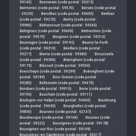
,
,
59145)
Bermerain (code postal : 59213)
,
Bermeries (code postal : 59570)
Bersée (code postal
,
,
: 59235)
Bersillies (code postal : 59600)
Berthen
,
(code postal : 59270)
Bertry (code postal :
,
,
59980)
Béthencourt (code postal : 59540)
,
Bettignies (code postal : 59600)
Bettrechies (code
,
,
postal : 59570)
Beugnies (code postal : 59216)
,
Beuvrages (code postal : 59192)
Beuvry-la-Forêt
,
(code postal : 59310)
Bévillers (code postal :
,
,
59217)
Bierne (code postal : 59380)
Bissezeele
,
(code postal : 59380)
Blaringhem (code postal :
,
,
59173)
Blécourt (code postal : 59554)
,
Boeschepe (code postal : 59299)
Boëseghem (code
,
postal : 59189)
Bois-Grenier (code postal :
,
,
59280)
Bollezeele (code postal : 59470)
,
Bondues (code postal : 59910)
Borre (code postal :
,
,
59190)
Bouchain (code postal : 59111)
,
Boulogne-sur-Helpe (code postal : 59440)
Bourbourg
,
(code postal : 59630)
Bourghelles (code postal :
,
,
59830)
Boursies (code postal : 62147)
,
Bousbecque (code postal : 59166)
Bousies (code
,
,
postal : 59222)
Bousignies (code postal : 59178)
,
Bousignies-sur-Roc (code postal : 59149)
,
Boussières-en-Cambrésis (code postal : 59217)