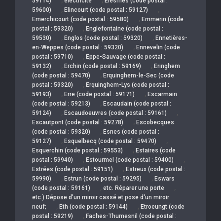
59114)
électricité
Elesmes (code postal :
,
,
59600)
Elincourt (code postal : 59127)
,
Emerchicourt (code postal : 59580)
Emmerin (code
,
postal : 59320)
Englefontaine (code postal :
,
,
59530)
Englos (code postal : 59320)
Ennetières-
,
en-Weppes (code postal : 59320)
Ennevelin (code
,
postal : 59710)
Eppe-Sauvage (code postal :
,
,
59132)
Erchin (code postal : 59169)
Eringhem
,
(code postal : 59470)
Erquinghem-le-Sec (code
,
postal : 59320)
Erquinghem-Lys (code postal :
,
,
59193)
Erre (code postal : 59171)
Escarmain
,
(code postal : 59213)
Escaudain (code postal :
,
,
59124)
Escaudoeuvres (code postal : 59161)
,
Escautpont (code postal : 59278)
Escobecques
,
(code postal : 59320)
Esnes (code postal :
,
,
59127)
Esquelbecq (code postal : 59470)
,
Esquerchin (code postal : 59553)
Estaires (code
,
,
postal : 59940)
Estourmel (code postal : 59400)
,
Estrées (code postal : 59151)
Estreux (code postal :
,
,
59990)
Estrun (code postal : 59295)
Eswars
,
,
(code postal : 59161)
etc. Réparer une porte
etc.) Dépose d'un miroir cassé et pose d'un miroir
,
,
neuf;
Eth (code postal : 59144)
Etroeungt (code
,
postal : 59219)
Faches-Thumesnil (code postal :