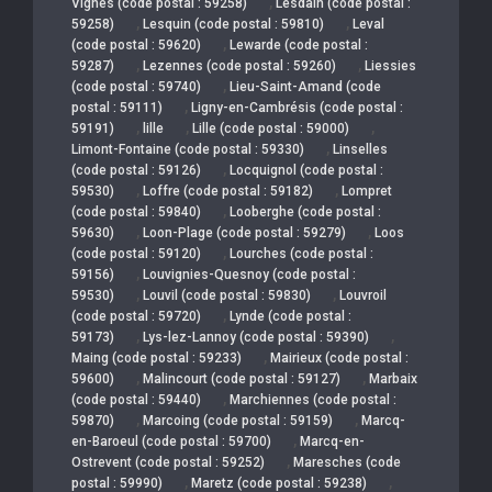
,
Vignes (code postal : 59258)
Lesdain (code postal :
,
,
59258)
Lesquin (code postal : 59810)
Leval
,
(code postal : 59620)
Lewarde (code postal :
,
,
59287)
Lezennes (code postal : 59260)
Liessies
,
(code postal : 59740)
Lieu-Saint-Amand (code
,
postal : 59111)
Ligny-en-Cambrésis (code postal :
,
,
,
59191)
lille
Lille (code postal : 59000)
,
Limont-Fontaine (code postal : 59330)
Linselles
,
(code postal : 59126)
Locquignol (code postal :
,
,
59530)
Loffre (code postal : 59182)
Lompret
,
(code postal : 59840)
Looberghe (code postal :
,
,
59630)
Loon-Plage (code postal : 59279)
Loos
,
(code postal : 59120)
Lourches (code postal :
,
59156)
Louvignies-Quesnoy (code postal :
,
,
59530)
Louvil (code postal : 59830)
Louvroil
,
(code postal : 59720)
Lynde (code postal :
,
,
59173)
Lys-lez-Lannoy (code postal : 59390)
,
Maing (code postal : 59233)
Mairieux (code postal :
,
,
59600)
Malincourt (code postal : 59127)
Marbaix
,
(code postal : 59440)
Marchiennes (code postal :
,
,
59870)
Marcoing (code postal : 59159)
Marcq-
,
en-Baroeul (code postal : 59700)
Marcq-en-
,
Ostrevent (code postal : 59252)
Maresches (code
,
,
postal : 59990)
Maretz (code postal : 59238)