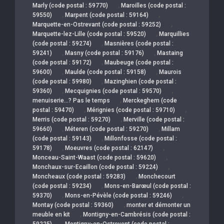
,
Marly (code postal : 59770)
Maroilles (code postal :
,
,
59550)
Marpent (code postal : 59164)
,
Marquette-en-Ostrevant (code postal : 59252)
,
Marquette-lez-Lille (code postal : 59520)
Marquillies
,
(code postal : 59274)
Masnières (code postal :
,
,
59241)
Masny (code postal : 59176)
Mastaing
,
(code postal : 59172)
Maubeuge (code postal :
,
,
59600)
Maulde (code postal : 59158)
Maurois
,
(code postal : 59980)
Mazinghien (code postal :
,
,
59360)
Mecquignies (code postal : 59570)
,
menuiserie…? Pas le temps
Merckeghem (code
,
,
postal : 59470)
Mérignies (code postal : 59710)
,
Merris (code postal : 59270)
Merville (code postal :
,
,
59660)
Méteren (code postal : 59270)
Millam
,
(code postal : 59143)
Millonfosse (code postal :
,
,
59178)
Moeuvres (code postal : 62147)
,
Monceau-Saint-Waast (code postal : 59620)
,
Monchaux-sur-Ecaillon (code postal : 59224)
,
Moncheaux (code postal : 59283)
Monchecourt
,
(code postal : 59234)
Mons-en-Barœul (code postal :
,
,
59370)
Mons-en-Pévèle (code postal : 59246)
,
Montay (code postal : 59360)
monter et démonter un
,
meuble en kit
Montigny-en-Cambrésis (code postal :
,
59225)
Montigny-en-Ostrevent (code postal :