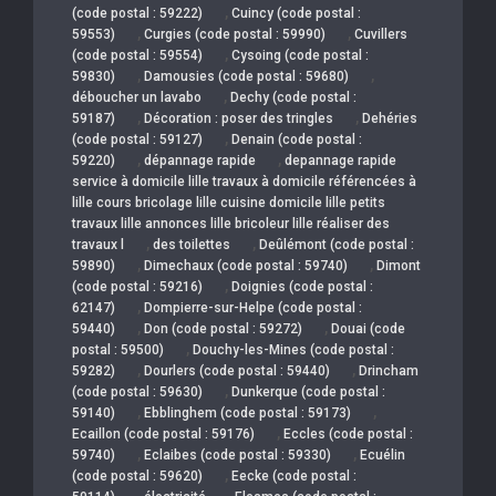
,
(code postal : 59222)
Cuincy (code postal :
,
,
59553)
Curgies (code postal : 59990)
Cuvillers
,
(code postal : 59554)
Cysoing (code postal :
,
,
59830)
Damousies (code postal : 59680)
,
déboucher un lavabo
Dechy (code postal :
,
,
59187)
Décoration : poser des tringles
Dehéries
,
(code postal : 59127)
Denain (code postal :
,
,
59220)
dépannage rapide
depannage rapide
service à domicile lille travaux à domicile référencées à
lille cours bricolage lille cuisine domicile lille petits
travaux lille annonces lille bricoleur lille réaliser des
,
,
travaux l
des toilettes
Deûlémont (code postal :
,
,
59890)
Dimechaux (code postal : 59740)
Dimont
,
(code postal : 59216)
Doignies (code postal :
,
62147)
Dompierre-sur-Helpe (code postal :
,
,
59440)
Don (code postal : 59272)
Douai (code
,
postal : 59500)
Douchy-les-Mines (code postal :
,
,
59282)
Dourlers (code postal : 59440)
Drincham
,
(code postal : 59630)
Dunkerque (code postal :
,
,
59140)
Ebblinghem (code postal : 59173)
,
Ecaillon (code postal : 59176)
Eccles (code postal :
,
,
59740)
Eclaibes (code postal : 59330)
Ecuélin
,
(code postal : 59620)
Eecke (code postal :
,
,