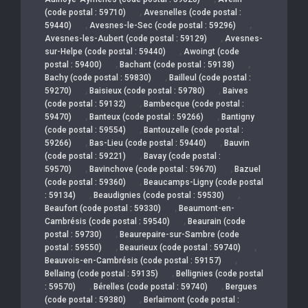
,
(code postal : 59710)
Avesnelles (code postal :
,
,
59440)
Avesnes-le-Sec (code postal : 59296)
,
Avesnes-les-Aubert (code postal : 59129)
Avesnes-
,
sur-Helpe (code postal : 59440)
Awoingt (code
,
,
postal : 59400)
Bachant (code postal : 59138)
,
Bachy (code postal : 59830)
Bailleul (code postal :
,
,
59270)
Baisieux (code postal : 59780)
Baives
,
(code postal : 59132)
Bambecque (code postal :
,
,
59470)
Banteux (code postal : 59266)
Bantigny
,
(code postal : 59554)
Bantouzelle (code postal :
,
,
59266)
Bas-Lieu (code postal : 59440)
Bauvin
,
(code postal : 59221)
Bavay (code postal :
,
,
59570)
Bavinchove (code postal : 59670)
Bazuel
,
(code postal : 59360)
Beaucamps-Ligny (code postal
,
,
: 59134)
Beaudignies (code postal : 59530)
,
Beaufort (code postal : 59330)
Beaumont-en-
,
Cambrésis (code postal : 59540)
Beaurain (code
,
postal : 59730)
Beaurepaire-sur-Sambre (code
,
,
postal : 59550)
Beaurieux (code postal : 59740)
,
Beauvois-en-Cambrésis (code postal : 59157)
,
Bellaing (code postal : 59135)
Bellignies (code postal
,
,
: 59570)
Bérelles (code postal : 59740)
Bergues
,
(code postal : 59380)
Berlaimont (code postal :