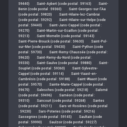
,
,
59440)
Saint-Aybert (code postal : 59163)
Saint-
,
Benin (code postal : 59360)
Saint-Georges-sur-l'Aa
,
(code postal : 59820)
Saint-Hilaire-lez-Cambrai
,
(code postal : 59292)
Saint-Hilaire-sur-Helpe (code
,
postal : 59440)
Saint-Jans-Cappel (code postal :
,
59270)
Saint-Martin-sur-Ecaillon (code postal :
,
,
59213)
Saint-Momelin (code postal : 59143)
,
Saint-Pierre-Brouck (code postal : 59630)
Saint-Pol-
,
sur-Mer (code postal : 59430)
Saint-Python (code
,
postal : 59730)
Saint-Remy-Chaussée (code postal :
,
59620)
Saint-Remy-du-Nord (code postal :
,
,
59330)
Saint-Saulve (code postal : 59880)
Saint-
,
Souplet (code postal : 59360)
Saint-Sylvestre-
,
Cappel (code postal : 59114)
Saint-Vaast-en-
,
Cambrésis (code postal : 59188)
Saint-Waast (code
,
postal : 59570)
Sainte-Marie-Cappel (code postal :
,
,
59670)
Salesches (code postal : 59218)
Salomé
,
(code postal : 59496)
Saméon (code postal :
,
,
59310)
Sancourt (code postal : 59268)
Santes
,
(code postal : 59211)
Sars-et-Rosières (code postal
,
,
: 59230)
Sars-Poteries (code postal : 59216)
,
Sassegnies (code postal : 59145)
Saultain (code
,
,
postal : 59990)
Saulzoir (code postal : 59227)