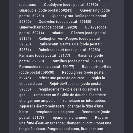
,
,
radiateurs
Quaëdypre (code postal : 59380)
,
Quarouble (code postal : 59243)
Quérénaing (code
,
postal : 59269)
Quesnoy-sur-Deûle (code postal :
,
,
59890)
Quiévelon (code postal : 59680)
,
Quiévrechain (code postal : 59920)
Quiévy (code
,
,
postal : 59214)
raboter
Râches (code postal :
,
59194)
Radinghem-en-Weppes (code postal :
,
59320)
Raillencourt-Sainte-Olle (code postal :
,
,
59554)
Raimbeaucourt (code postal : 59283)
,
Rainsars (code postal : 59177)
Raismes (code
,
,
postal : 59590)
Ramillies (code postal : 59161)
,
Ramousies (code postal : 59177)
Raucourt-au-Bois
,
(code postal : 59530)
Recquignies (code postal :
,
,
59245)
refixer une prise de courant
régler la
,
chasse d’eau
Rejet-de-Beaulieu (code postal :
,
59360)
remplacer le flexible de la cuisinière à
,
gaz.
remplacer un flexible de douche. Électricité :
,
changer une ampoule
remplacer un interrupteur.
Appareils électroménagers : changer le filtre d’une
,
,
hotte
remplacer une poignée
Renescure (code
,
,
postal : 59173)
réparer une charnière
Réparer
une fuite d'eau en urgence; Changer un joint; Poser une
tringle à rideaux; Purger un radiateur; Brancher une