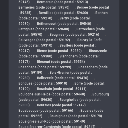
,
,
59145)
Bermerain (code postal : 59213)
,
Bermeries (code postal : 59570)
Bersée (code postal
,
,
: 59235)
Bersillies (code postal : 59600)
Berthen
,
(code postal : 59270)
Bertry (code postal :
,
,
59980)
Béthencourt (code postal : 59540)
,
Bettignies (code postal : 59600)
Bettrechies (code
,
,
postal : 59570)
Beugnies (code postal : 59216)
,
Beuvrages (code postal : 59192)
Beuvry-la-Forêt
,
(code postal : 59310)
Bévillers (code postal :
,
,
59217)
Bierne (code postal : 59380)
Bissezeele
,
(code postal : 59380)
Blaringhem (code postal :
,
,
59173)
Blécourt (code postal : 59554)
,
Boeschepe (code postal : 59299)
Boëseghem (code
,
postal : 59189)
Bois-Grenier (code postal :
,
,
59280)
Bollezeele (code postal : 59470)
,
Bondues (code postal : 59910)
Borre (code postal :
,
,
59190)
Bouchain (code postal : 59111)
,
Boulogne-sur-Helpe (code postal : 59440)
Bourbourg
,
(code postal : 59630)
Bourghelles (code postal :
,
,
59830)
Boursies (code postal : 62147)
,
Bousbecque (code postal : 59166)
Bousies (code
,
,
postal : 59222)
Bousignies (code postal : 59178)
,
Bousignies-sur-Roc (code postal : 59149)
,
Boussières-en-Cambrésis (code postal : 59217)