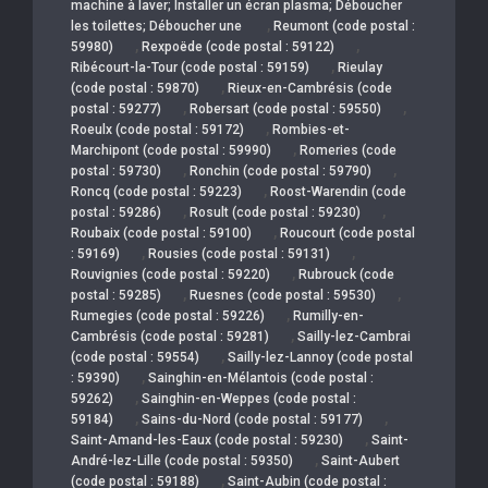
machine à laver; Installer un écran plasma; Déboucher
,
les toilettes; Déboucher une
Reumont (code postal :
,
,
59980)
Rexpoëde (code postal : 59122)
,
Ribécourt-la-Tour (code postal : 59159)
Rieulay
,
(code postal : 59870)
Rieux-en-Cambrésis (code
,
,
postal : 59277)
Robersart (code postal : 59550)
,
Roeulx (code postal : 59172)
Rombies-et-
,
Marchipont (code postal : 59990)
Romeries (code
,
,
postal : 59730)
Ronchin (code postal : 59790)
,
Roncq (code postal : 59223)
Roost-Warendin (code
,
,
postal : 59286)
Rosult (code postal : 59230)
,
Roubaix (code postal : 59100)
Roucourt (code postal
,
,
: 59169)
Rousies (code postal : 59131)
,
Rouvignies (code postal : 59220)
Rubrouck (code
,
,
postal : 59285)
Ruesnes (code postal : 59530)
,
Rumegies (code postal : 59226)
Rumilly-en-
,
Cambrésis (code postal : 59281)
Sailly-lez-Cambrai
,
(code postal : 59554)
Sailly-lez-Lannoy (code postal
,
: 59390)
Sainghin-en-Mélantois (code postal :
,
59262)
Sainghin-en-Weppes (code postal :
,
,
59184)
Sains-du-Nord (code postal : 59177)
,
Saint-Amand-les-Eaux (code postal : 59230)
Saint-
,
André-lez-Lille (code postal : 59350)
Saint-Aubert
,
(code postal : 59188)
Saint-Aubin (code postal :