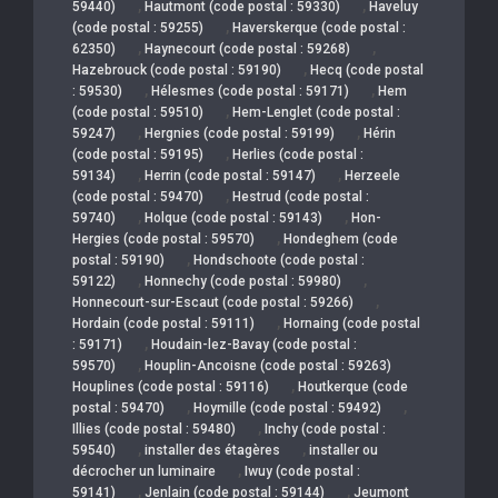
,
,
59440)
Hautmont (code postal : 59330)
Haveluy
,
(code postal : 59255)
Haverskerque (code postal :
,
,
62350)
Haynecourt (code postal : 59268)
,
Hazebrouck (code postal : 59190)
Hecq (code postal
,
,
: 59530)
Hélesmes (code postal : 59171)
Hem
,
(code postal : 59510)
Hem-Lenglet (code postal :
,
,
59247)
Hergnies (code postal : 59199)
Hérin
,
(code postal : 59195)
Herlies (code postal :
,
,
59134)
Herrin (code postal : 59147)
Herzeele
,
(code postal : 59470)
Hestrud (code postal :
,
,
59740)
Holque (code postal : 59143)
Hon-
,
Hergies (code postal : 59570)
Hondeghem (code
,
postal : 59190)
Hondschoote (code postal :
,
,
59122)
Honnechy (code postal : 59980)
,
Honnecourt-sur-Escaut (code postal : 59266)
,
Hordain (code postal : 59111)
Hornaing (code postal
,
: 59171)
Houdain-lez-Bavay (code postal :
,
59570)
Houplin-Ancoisne (code postal : 59263)
,
Houplines (code postal : 59116)
Houtkerque (code
,
,
postal : 59470)
Hoymille (code postal : 59492)
,
Illies (code postal : 59480)
Inchy (code postal :
,
,
59540)
installer des étagères
installer ou
,
décrocher un luminaire
Iwuy (code postal :
,
,
59141)
Jenlain (code postal : 59144)
Jeumont