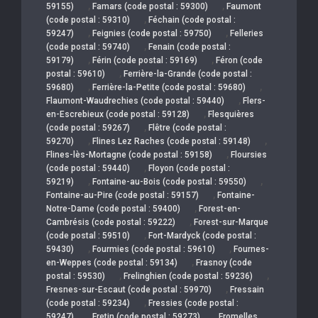
,
,
59155)
Famars (code postal : 59300)
Faumont
,
(code postal : 59310)
Féchain (code postal :
,
,
59247)
Feignies (code postal : 59750)
Felleries
,
(code postal : 59740)
Fenain (code postal :
,
,
59179)
Férin (code postal : 59169)
Féron (code
,
postal : 59610)
Ferrière-la-Grande (code postal :
,
,
59680)
Ferrière-la-Petite (code postal : 59680)
,
Flaumont-Waudrechies (code postal : 59440)
Flers-
,
en-Escrebieux (code postal : 59128)
Flesquières
,
(code postal : 59267)
Flêtre (code postal :
,
,
59270)
Flines Lez Raches (code postal : 59148)
,
Flines-lès-Mortagne (code postal : 59158)
Floursies
,
(code postal : 59440)
Floyon (code postal :
,
,
59219)
Fontaine-au-Bois (code postal : 59550)
,
Fontaine-au-Pire (code postal : 59157)
Fontaine-
,
Notre-Dame (code postal : 59400)
Forest-en-
,
Cambrésis (code postal : 59222)
Forest-sur-Marque
,
(code postal : 59510)
Fort-Mardyck (code postal :
,
,
59430)
Fourmies (code postal : 59610)
Fournes-
,
en-Weppes (code postal : 59134)
Frasnoy (code
,
,
postal : 59530)
Frelinghien (code postal : 59236)
,
Fresnes-sur-Escaut (code postal : 59970)
Fressain
,
(code postal : 59234)
Fressies (code postal :
,
,
59247)
Fretin (code postal : 59273)
Fromelles