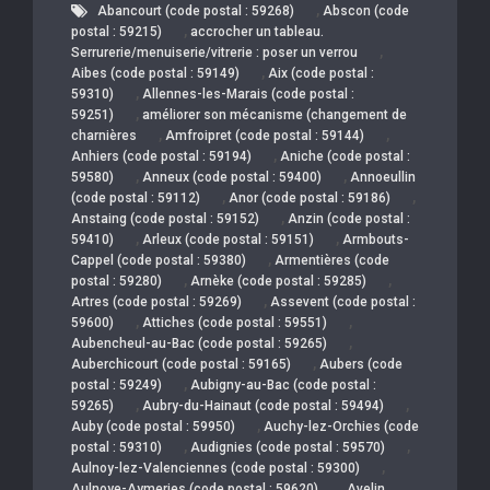
,
Abancourt (code postal : 59268)
Abscon (code
,
postal : 59215)
accrocher un tableau.
,
Serrurerie/menuiserie/vitrerie : poser un verrou
,
Aibes (code postal : 59149)
Aix (code postal :
,
59310)
Allennes-les-Marais (code postal :
,
59251)
améliorer son mécanisme (changement de
,
,
charnières
Amfroipret (code postal : 59144)
,
Anhiers (code postal : 59194)
Aniche (code postal :
,
,
59580)
Anneux (code postal : 59400)
Annoeullin
,
,
(code postal : 59112)
Anor (code postal : 59186)
,
Anstaing (code postal : 59152)
Anzin (code postal :
,
,
59410)
Arleux (code postal : 59151)
Armbouts-
,
Cappel (code postal : 59380)
Armentières (code
,
,
postal : 59280)
Arnèke (code postal : 59285)
,
Artres (code postal : 59269)
Assevent (code postal :
,
,
59600)
Attiches (code postal : 59551)
,
Aubencheul-au-Bac (code postal : 59265)
,
Auberchicourt (code postal : 59165)
Aubers (code
,
postal : 59249)
Aubigny-au-Bac (code postal :
,
,
59265)
Aubry-du-Hainaut (code postal : 59494)
,
Auby (code postal : 59950)
Auchy-lez-Orchies (code
,
,
postal : 59310)
Audignies (code postal : 59570)
,
Aulnoy-lez-Valenciennes (code postal : 59300)
,
Aulnoye-Aymeries (code postal : 59620)
Avelin