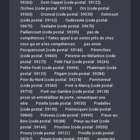
,
,
59264)
Oost-Cappel (code postal : 59122)
,
Orchies (code postal : 59310)
Ors (code postal :
,
,
59360)
Orsinval (code postal : 59530)
Ostricourt
,
(code postal : 59162)
Oudezeele (code postal :
,
,
59670)
Oxelaëre (code postal : 59670)
,
Paillencourt (code postal : 59295)
pas de
compétences ? Faites appel à un senior près de chez
,
,
vous qui en a les compétences.
pas envie
,
Pecquencourt (code postal : 59146)
Pérenchies
,
(code postal : 59840)
Péronne-en-Mélantois (code
,
,
postal : 59273)
Petit-Fayt (code postal : 59244)
,
Petite-Forêt (code postal : 59494)
Phalempin (code
,
,
postal : 59133)
Pitgam (code postal : 59284)
,
Poix-du-Nord (code postal : 59218)
Pommereuil
,
(code postal : 59360)
Pont-à-Marcq (code postal :
,
,
59710)
Pont-sur-Sambre (code postal : 59138)
poser un entrebâilleur de porte ; remastiquer une
,
,
vitre
Potelle (code postal : 59530)
Pradelles
,
(code postal : 59190)
Prémesques (code postal :
,
,
59840)
Préseau (code postal : 59990)
Preux-au-
,
Bois (code postal : 59288)
Preux-au-Sart (code
,
,
postal : 59144)
Prisches (code postal : 59550)
,
Prouvy (code postal : 59121)
Proville (code postal :
,
,
59267)
Provin (code postal : 59185)
purger les