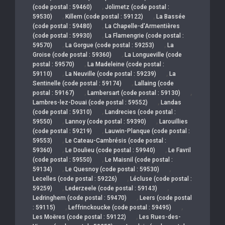
,
(code postal : 59460)
Jolimetz (code postal :
,
,
59530)
Killem (code postal : 59122)
La Bassée
,
(code postal : 59480)
La Chapelle-d'Armentières
,
(code postal : 59930)
La Flamengrie (code postal :
,
,
59570)
La Gorgue (code postal : 59253)
La
,
Groise (code postal : 59360)
La Longueville (code
,
postal : 59570)
La Madeleine (code postal :
,
,
59110)
La Neuville (code postal : 59239)
La
,
Sentinelle (code postal : 59174)
Lallaing (code
,
,
postal : 59167)
Lambersart (code postal : 59130)
,
Lambres-lez-Douai (code postal : 59552)
Landas
,
(code postal : 59310)
Landrecies (code postal :
,
,
59550)
Lannoy (code postal : 59390)
Larouillies
,
(code postal : 59219)
Lauwin-Planque (code postal :
,
59553)
Le Cateau-Cambrésis (code postal :
,
,
59360)
Le Doulieu (code postal : 59940)
Le Favril
,
(code postal : 59550)
Le Maisnil (code postal :
,
,
59134)
Le Quesnoy (code postal : 59530)
,
Lecelles (code postal : 59226)
Lécluse (code postal :
,
,
59259)
Lederzeele (code postal : 59143)
,
Ledringhem (code postal : 59470)
Leers (code postal
,
,
: 59115)
Leffrinckoucke (code postal : 59495)
,
Les Moëres (code postal : 59122)
Les Rues-des-