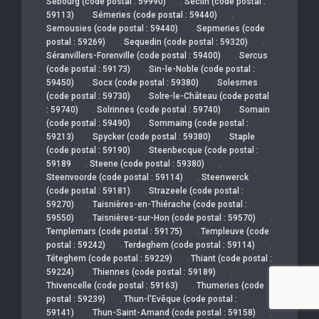
,
Sebourg (code postal : 59990)
Seclin (code postal :
,
,
59113)
Sémeries (code postal : 59440)
,
Semousies (code postal : 59440)
Sepmeries (code
,
,
postal : 59269)
Sequedin (code postal : 59320)
,
Séranvillers-Forenville (code postal : 59400)
Sercus
,
(code postal : 59173)
Sin-le-Noble (code postal :
,
,
59450)
Socx (code postal : 59380)
Solesmes
,
(code postal : 59730)
Solre-le-Château (code postal
,
,
: 59740)
Solrinnes (code postal : 59740)
Somain
,
(code postal : 59490)
Sommaing (code postal :
,
,
59213)
Spycker (code postal : 59380)
Staple
,
(code postal : 59190)
Steenbecque (code postal :
,
,
59189
Steene (code postal : 59380)
,
Steenvoorde (code postal : 59114)
Steenwerck
,
(code postal : 59181)
Strazeele (code postal :
,
59270)
Taisnières-en-Thiérache (code postal :
,
,
59550)
Taisnières-sur-Hon (code postal : 59570)
,
Templemars (code postal : 59175)
Templeuve (code
,
,
postal : 59242)
Terdeghem (code postal : 59114)
,
Téteghem (code postal : 59229)
Thiant (code postal :
,
,
59224)
Thiennes (code postal : 59189)
,
Thivencelle (code postal : 59163)
Thumeries (code
,
postal : 59239)
Thun-l'Evêque (code postal :
,
,
59141)
Thun-Saint-Amand (code postal : 59158)