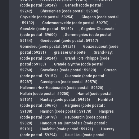
,
(code postal : 59249)
Genech (code postal :
,
,
59242)
Ghissignies (code postal : 59530)
,
Ghyvelde (code postal : 59254)
Glageon (code postal
,
,
: 59132)
Godewaersvelde (code postal : 59270)
,
Goeulzin (code postal : 59169)
Gognies-Chaussée
,
(code postal : 59600)
Gommegnies (code postal :
,
,
59144)
Gondecourt (code postal : 59147)
,
Gonnelieu (code postal : 59231)
Gouzeaucourt (code
,
,
postal : 59231)
graisser une porte
Grand-Fayt
,
(code postal : 59244)
Grand-Fort-Philippe (code
,
postal : 59153)
Grande-Synthe (code postal :
,
,
59760)
Gravelines (code postal : 59820)
Gruson
,
(code postal : 59152)
Guesnain (code postal :
,
,
59287)
Gussignies (code postal : 59570)
,
Hallennes-lez-Haubourdin (code postal : 59320)
,
Halluin (code postal : 59250)
Hamel (code postal :
,
,
59151)
Hantay (code postal : 59496)
Hardifort
,
(code postal : 59670)
Hargnies (code postal :
,
,
59138)
Hasnon (code postal : 59178)
Haspres
,
(code postal : 59198)
Haubourdin (code postal :
,
59320)
Haucourt-en-Cambrésis (code postal :
,
,
59191)
Haulchin (code postal : 59121)
Haussy
,
(code postal : 59294)
Haut-Lieu (code postal :