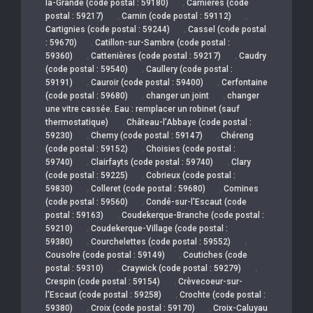
,
la-Grande (code postal : 59180)
Carnières (code
,
,
postal : 59217)
Carnin (code postal : 59112)
,
Cartignies (code postal : 59244)
Cassel (code postal
,
: 59670)
Catillon-sur-Sambre (code postal :
,
,
59360)
Cattenières (code postal : 59217)
Caudry
,
(code postal : 59540)
Caullery (code postal :
,
,
59191)
Cauroir (code postal : 59400)
Cerfontaine
,
,
(code postal : 59680)
changer un joint
changer
une vitre cassée. Eau : remplacer un robinet (sauf
,
thermostatique)
Château-l'Abbaye (code postal :
,
,
59230)
Chemy (code postal : 59147)
Chéreng
,
(code postal : 59152)
Choisies (code postal :
,
,
59740)
Clairfayts (code postal : 59740)
Clary
,
(code postal : 59225)
Cobrieux (code postal :
,
,
59830)
Colleret (code postal : 59680)
Comines
,
(code postal : 59560)
Condé-sur-l'Escaut (code
,
postal : 59163)
Coudekerque-Branche (code postal :
,
59210)
Coudekerque-Village (code postal :
,
,
59380)
Courchelettes (code postal : 59552)
,
Cousolre (code postal : 59149)
Coutiches (code
,
,
postal : 59310)
Craywick (code postal : 59279)
,
Crespin (code postal : 59154)
Crèvecoeur-sur-
,
l'Escaut (code postal : 59258)
Crochte (code postal :
,
,
59380)
Croix (code postal : 59170)
Croix-Caluyau