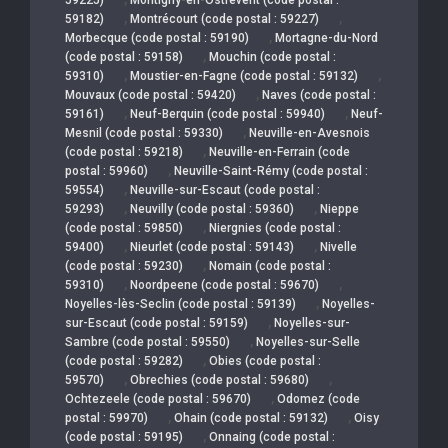
,
,
59182)
Montrécourt (code postal : 59227)
,
Morbecque (code postal : 59190)
Mortagne-du-Nord
,
(code postal : 59158)
Mouchin (code postal :
,
,
59310)
Moustier-en-Fagne (code postal : 59132)
,
Mouvaux (code postal : 59420)
Naves (code postal :
,
,
59161)
Neuf-Berquin (code postal : 59940)
Neuf-
,
Mesnil (code postal : 59330)
Neuville-en-Avesnois
,
(code postal : 59218)
Neuville-en-Ferrain (code
,
postal : 59960)
Neuville-Saint-Rémy (code postal :
,
59554)
Neuville-sur-Escaut (code postal :
,
,
59293)
Neuvilly (code postal : 59360)
Nieppe
,
(code postal : 59850)
Niergnies (code postal :
,
,
59400)
Nieurlet (code postal : 59143)
Nivelle
,
(code postal : 59230)
Nomain (code postal :
,
,
59310)
Noordpeene (code postal : 59670)
,
Noyelles-lès-Seclin (code postal : 59139)
Noyelles-
,
sur-Escaut (code postal : 59159)
Noyelles-sur-
,
Sambre (code postal : 59550)
Noyelles-sur-Selle
,
(code postal : 59282)
Obies (code postal :
,
,
59570)
Obrechies (code postal : 59680)
,
Ochtezeele (code postal : 59670)
Odomez (code
,
,
postal : 59970)
Ohain (code postal : 59132)
Oisy
,
(code postal : 59195)
Onnaing (code postal :