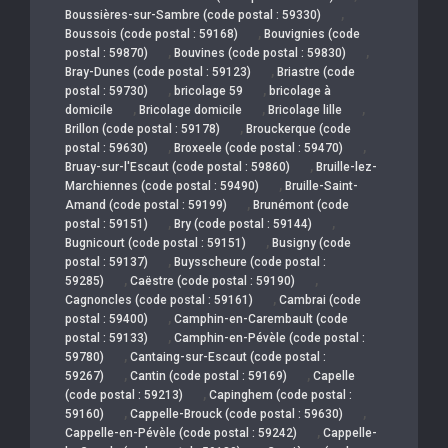
,
Boussières-sur-Sambre (code postal : 59330)
,
Boussois (code postal : 59168)
Bouvignies (code
,
,
postal : 59870)
Bouvines (code postal : 59830)
,
Bray-Dunes (code postal : 59123)
Briastre (code
,
,
postal : 59730)
bricolage 59
bricolage à
,
,
,
domicile
Bricolage domicile
Bricolage lille
,
Brillon (code postal : 59178)
Brouckerque (code
,
,
postal : 59630)
Broxeele (code postal : 59470)
,
Bruay-sur-l'Escaut (code postal : 59860)
Bruille-lez-
,
Marchiennes (code postal : 59490)
Bruille-Saint-
,
Amand (code postal : 59199)
Brunémont (code
,
,
postal : 59151)
Bry (code postal : 59144)
,
Bugnicourt (code postal : 59151)
Busigny (code
,
postal : 59137)
Buysscheure (code postal :
,
,
59285)
Caëstre (code postal : 59190)
,
Cagnoncles (code postal : 59161)
Cambrai (code
,
postal : 59400)
Camphin-en-Carembault (code
,
postal : 59133)
Camphin-en-Pévèle (code postal :
,
59780)
Cantaing-sur-Escaut (code postal :
,
,
59267)
Cantin (code postal : 59169)
Capelle
,
(code postal : 59213)
Capinghem (code postal :
,
,
59160)
Cappelle-Brouck (code postal : 59630)
,
Cappelle-en-Pévèle (code postal : 59242)
Cappelle-