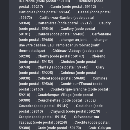
,
la-Grande (code postal : 59180)
Carnières (code
,
,
postal : 59217)
Carnin (code postal : 59112)
,
Cartignies (code postal : 59244)
Cassel (code postal
,
: 59670)
Catillon-sur-Sambre (code postal :
,
,
59360)
Cattenières (code postal : 59217)
Caudry
,
(code postal : 59540)
Caullery (code postal :
,
,
59191)
Cauroir (code postal : 59400)
Cerfontaine
,
,
(code postal : 59680)
changer un joint
changer
une vitre cassée. Eau : remplacer un robinet (sauf
,
thermostatique)
Château-l'Abbaye (code postal :
,
,
59230)
Chemy (code postal : 59147)
Chéreng
,
(code postal : 59152)
Choisies (code postal :
,
,
59740)
Clairfayts (code postal : 59740)
Clary
,
(code postal : 59225)
Cobrieux (code postal :
,
,
59830)
Colleret (code postal : 59680)
Comines
,
(code postal : 59560)
Condé-sur-l'Escaut (code
,
postal : 59163)
Coudekerque-Branche (code postal :
,
59210)
Coudekerque-Village (code postal :
,
,
59380)
Courchelettes (code postal : 59552)
,
Cousolre (code postal : 59149)
Coutiches (code
,
,
postal : 59310)
Craywick (code postal : 59279)
,
Crespin (code postal : 59154)
Crèvecoeur-sur-
,
l'Escaut (code postal : 59258)
Crochte (code postal :
,
,
59380)
Croix (code postal : 59170)
Croix-Caluyau