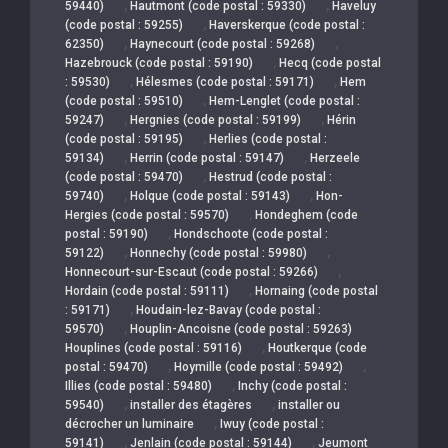
,
,
59440)
Hautmont (code postal : 59330)
Haveluy
,
(code postal : 59255)
Haverskerque (code postal :
,
,
62350)
Haynecourt (code postal : 59268)
,
Hazebrouck (code postal : 59190)
Hecq (code postal
,
,
: 59530)
Hélesmes (code postal : 59171)
Hem
,
(code postal : 59510)
Hem-Lenglet (code postal :
,
,
59247)
Hergnies (code postal : 59199)
Hérin
,
(code postal : 59195)
Herlies (code postal :
,
,
59134)
Herrin (code postal : 59147)
Herzeele
,
(code postal : 59470)
Hestrud (code postal :
,
,
59740)
Holque (code postal : 59143)
Hon-
,
Hergies (code postal : 59570)
Hondeghem (code
,
postal : 59190)
Hondschoote (code postal :
,
,
59122)
Honnechy (code postal : 59980)
,
Honnecourt-sur-Escaut (code postal : 59266)
,
Hordain (code postal : 59111)
Hornaing (code postal
,
: 59171)
Houdain-lez-Bavay (code postal :
,
59570)
Houplin-Ancoisne (code postal : 59263)
,
Houplines (code postal : 59116)
Houtkerque (code
,
,
postal : 59470)
Hoymille (code postal : 59492)
,
Illies (code postal : 59480)
Inchy (code postal :
,
,
59540)
installer des étagères
installer ou
,
décrocher un luminaire
Iwuy (code postal :
,
,
59141)
Jenlain (code postal : 59144)
Jeumont