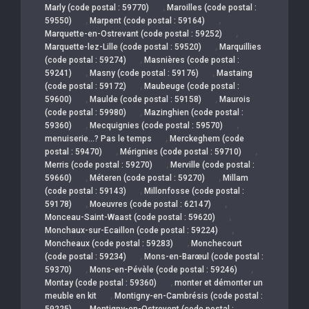
,
Marly (code postal : 59770)
Maroilles (code postal :
,
,
59550)
Marpent (code postal : 59164)
,
Marquette-en-Ostrevant (code postal : 59252)
,
Marquette-lez-Lille (code postal : 59520)
Marquillies
,
(code postal : 59274)
Masnières (code postal :
,
,
59241)
Masny (code postal : 59176)
Mastaing
,
(code postal : 59172)
Maubeuge (code postal :
,
,
59600)
Maulde (code postal : 59158)
Maurois
,
(code postal : 59980)
Mazinghien (code postal :
,
,
59360)
Mecquignies (code postal : 59570)
,
menuiserie…? Pas le temps
Merckeghem (code
,
,
postal : 59470)
Mérignies (code postal : 59710)
,
Merris (code postal : 59270)
Merville (code postal :
,
,
59660)
Méteren (code postal : 59270)
Millam
,
(code postal : 59143)
Millonfosse (code postal :
,
,
59178)
Moeuvres (code postal : 62147)
,
Monceau-Saint-Waast (code postal : 59620)
,
Monchaux-sur-Ecaillon (code postal : 59224)
,
Moncheaux (code postal : 59283)
Monchecourt
,
(code postal : 59234)
Mons-en-Barœul (code postal :
,
,
59370)
Mons-en-Pévèle (code postal : 59246)
,
Montay (code postal : 59360)
monter et démonter un
,
meuble en kit
Montigny-en-Cambrésis (code postal :
,
59225)
Montigny-en-Ostrevent (code postal :