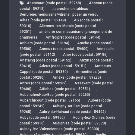
,
Abancourt (code postal : 59268)
Abscon (code
,
postal : 59215)
accrocher un tableau.
,
Serrurerie/menuiserie/vitrerie : poser un verrou
,
Aibes (code postal : 59149)
Aix (code postal :
,
59310)
Allennes-les-Marais (code postal :
,
59251)
améliorer son mécanisme (changement de
,
,
charnières
Amfroipret (code postal : 59144)
,
Anhiers (code postal : 59194)
Aniche (code postal :
,
,
59580)
Anneux (code postal : 59400)
Annoeullin
,
,
(code postal : 59112)
Anor (code postal : 59186)
,
Anstaing (code postal : 59152)
Anzin (code postal :
,
,
59410)
Arleux (code postal : 59151)
Armbouts-
,
Cappel (code postal : 59380)
Armentières (code
,
,
postal : 59280)
Arnèke (code postal : 59285)
,
Artres (code postal : 59269)
Assevent (code postal :
,
,
59600)
Attiches (code postal : 59551)
,
Aubencheul-au-Bac (code postal : 59265)
,
Auberchicourt (code postal : 59165)
Aubers (code
,
postal : 59249)
Aubigny-au-Bac (code postal :
,
,
59265)
Aubry-du-Hainaut (code postal : 59494)
,
Auby (code postal : 59950)
Auchy-lez-Orchies (code
,
,
postal : 59310)
Audignies (code postal : 59570)
,
Aulnoy-lez-Valenciennes (code postal : 59300)
,
Aulnoye-Aymeries (code postal : 59620)
Avelin