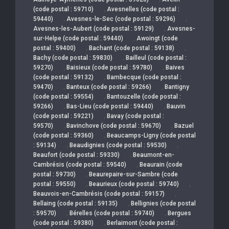
,
(code postal : 59710)
Avesnelles (code postal :
,
,
59440)
Avesnes-le-Sec (code postal : 59296)
,
Avesnes-les-Aubert (code postal : 59129)
Avesnes-
,
sur-Helpe (code postal : 59440)
Awoingt (code
,
,
postal : 59400)
Bachant (code postal : 59138)
,
Bachy (code postal : 59830)
Bailleul (code postal :
,
,
59270)
Baisieux (code postal : 59780)
Baives
,
(code postal : 59132)
Bambecque (code postal :
,
,
59470)
Banteux (code postal : 59266)
Bantigny
,
(code postal : 59554)
Bantouzelle (code postal :
,
,
59266)
Bas-Lieu (code postal : 59440)
Bauvin
,
(code postal : 59221)
Bavay (code postal :
,
,
59570)
Bavinchove (code postal : 59670)
Bazuel
,
(code postal : 59360)
Beaucamps-Ligny (code postal
,
,
: 59134)
Beaudignies (code postal : 59530)
,
Beaufort (code postal : 59330)
Beaumont-en-
,
Cambrésis (code postal : 59540)
Beaurain (code
,
postal : 59730)
Beaurepaire-sur-Sambre (code
,
,
postal : 59550)
Beaurieux (code postal : 59740)
,
Beauvois-en-Cambrésis (code postal : 59157)
,
Bellaing (code postal : 59135)
Bellignies (code postal
,
,
: 59570)
Bérelles (code postal : 59740)
Bergues
,
(code postal : 59380)
Berlaimont (code postal :