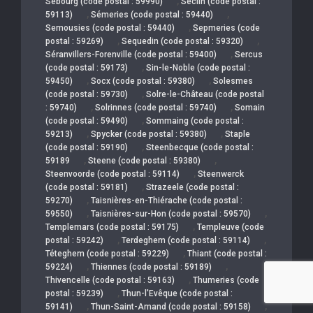
,
Sebourg (code postal : 59990)
Seclin (code postal :
,
,
59113)
Sémeries (code postal : 59440)
,
Semousies (code postal : 59440)
Sepmeries (code
,
,
postal : 59269)
Sequedin (code postal : 59320)
,
Séranvillers-Forenville (code postal : 59400)
Sercus
,
(code postal : 59173)
Sin-le-Noble (code postal :
,
,
59450)
Socx (code postal : 59380)
Solesmes
,
(code postal : 59730)
Solre-le-Château (code postal
,
,
: 59740)
Solrinnes (code postal : 59740)
Somain
,
(code postal : 59490)
Sommaing (code postal :
,
,
59213)
Spycker (code postal : 59380)
Staple
,
(code postal : 59190)
Steenbecque (code postal :
,
,
59189
Steene (code postal : 59380)
,
Steenvoorde (code postal : 59114)
Steenwerck
,
(code postal : 59181)
Strazeele (code postal :
,
59270)
Taisnières-en-Thiérache (code postal :
,
,
59550)
Taisnières-sur-Hon (code postal : 59570)
,
Templemars (code postal : 59175)
Templeuve (code
,
,
postal : 59242)
Terdeghem (code postal : 59114)
,
Téteghem (code postal : 59229)
Thiant (code postal :
,
,
59224)
Thiennes (code postal : 59189)
,
Thivencelle (code postal : 59163)
Thumeries (code
,
postal : 59239)
Thun-l'Evêque (code postal :
,
,
59141)
Thun-Saint-Amand (code postal : 59158)