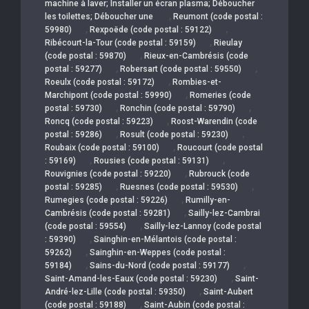
machine à laver; Installer un écran plasma; Déboucher
,
les toilettes; Déboucher une
Reumont (code postal :
,
,
59980)
Rexpoëde (code postal : 59122)
,
Ribécourt-la-Tour (code postal : 59159)
Rieulay
,
(code postal : 59870)
Rieux-en-Cambrésis (code
,
,
postal : 59277)
Robersart (code postal : 59550)
,
Roeulx (code postal : 59172)
Rombies-et-
,
Marchipont (code postal : 59990)
Romeries (code
,
,
postal : 59730)
Ronchin (code postal : 59790)
,
Roncq (code postal : 59223)
Roost-Warendin (code
,
,
postal : 59286)
Rosult (code postal : 59230)
,
Roubaix (code postal : 59100)
Roucourt (code postal
,
,
: 59169)
Rousies (code postal : 59131)
,
Rouvignies (code postal : 59220)
Rubrouck (code
,
,
postal : 59285)
Ruesnes (code postal : 59530)
,
Rumegies (code postal : 59226)
Rumilly-en-
,
Cambrésis (code postal : 59281)
Sailly-lez-Cambrai
,
(code postal : 59554)
Sailly-lez-Lannoy (code postal
,
: 59390)
Sainghin-en-Mélantois (code postal :
,
59262)
Sainghin-en-Weppes (code postal :
,
,
59184)
Sains-du-Nord (code postal : 59177)
,
Saint-Amand-les-Eaux (code postal : 59230)
Saint-
,
André-lez-Lille (code postal : 59350)
Saint-Aubert
,
(code postal : 59188)
Saint-Aubin (code postal :