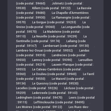
,
(code postal : 59460)
Jolimetz (code postal :
,
,
59530)
Killem (code postal : 59122)
La Bassée
,
(code postal : 59480)
La Chapelle-d'Armentières
,
(code postal : 59930)
La Flamengrie (code postal :
,
,
59570)
La Gorgue (code postal : 59253)
La
,
Groise (code postal : 59360)
La Longueville (code
,
postal : 59570)
La Madeleine (code postal :
,
,
59110)
La Neuville (code postal : 59239)
La
,
Sentinelle (code postal : 59174)
Lallaing (code
,
,
postal : 59167)
Lambersart (code postal : 59130)
,
Lambres-lez-Douai (code postal : 59552)
Landas
,
(code postal : 59310)
Landrecies (code postal :
,
,
59550)
Lannoy (code postal : 59390)
Larouillies
,
(code postal : 59219)
Lauwin-Planque (code postal :
,
59553)
Le Cateau-Cambrésis (code postal :
,
,
59360)
Le Doulieu (code postal : 59940)
Le Favril
,
(code postal : 59550)
Le Maisnil (code postal :
,
,
59134)
Le Quesnoy (code postal : 59530)
,
Lecelles (code postal : 59226)
Lécluse (code postal :
,
,
59259)
Lederzeele (code postal : 59143)
,
Ledringhem (code postal : 59470)
Leers (code postal
,
,
: 59115)
Leffrinckoucke (code postal : 59495)
,
Les Moëres (code postal : 59122)
Les Rues-des-