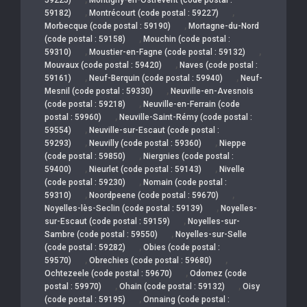
,
,
59182)
Montrécourt (code postal : 59227)
,
Morbecque (code postal : 59190)
Mortagne-du-Nord
,
(code postal : 59158)
Mouchin (code postal :
,
,
59310)
Moustier-en-Fagne (code postal : 59132)
,
Mouvaux (code postal : 59420)
Naves (code postal :
,
,
59161)
Neuf-Berquin (code postal : 59940)
Neuf-
,
Mesnil (code postal : 59330)
Neuville-en-Avesnois
,
(code postal : 59218)
Neuville-en-Ferrain (code
,
postal : 59960)
Neuville-Saint-Rémy (code postal :
,
59554)
Neuville-sur-Escaut (code postal :
,
,
59293)
Neuvilly (code postal : 59360)
Nieppe
,
(code postal : 59850)
Niergnies (code postal :
,
,
59400)
Nieurlet (code postal : 59143)
Nivelle
,
(code postal : 59230)
Nomain (code postal :
,
,
59310)
Noordpeene (code postal : 59670)
,
Noyelles-lès-Seclin (code postal : 59139)
Noyelles-
,
sur-Escaut (code postal : 59159)
Noyelles-sur-
,
Sambre (code postal : 59550)
Noyelles-sur-Selle
,
(code postal : 59282)
Obies (code postal :
,
,
59570)
Obrechies (code postal : 59680)
,
Ochtezeele (code postal : 59670)
Odomez (code
,
,
postal : 59970)
Ohain (code postal : 59132)
Oisy
,
(code postal : 59195)
Onnaing (code postal :