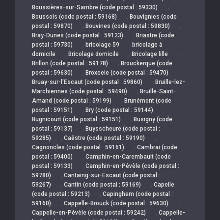
,
Boussières-sur-Sambre (code postal : 59330)
,
Boussois (code postal : 59168)
Bouvignies (code
,
,
postal : 59870)
Bouvines (code postal : 59830)
,
Bray-Dunes (code postal : 59123)
Briastre (code
,
,
postal : 59730)
bricolage 59
bricolage à
,
,
,
domicile
Bricolage domicile
Bricolage lille
,
Brillon (code postal : 59178)
Brouckerque (code
,
,
postal : 59630)
Broxeele (code postal : 59470)
,
Bruay-sur-l'Escaut (code postal : 59860)
Bruille-lez-
,
Marchiennes (code postal : 59490)
Bruille-Saint-
,
Amand (code postal : 59199)
Brunémont (code
,
,
postal : 59151)
Bry (code postal : 59144)
,
Bugnicourt (code postal : 59151)
Busigny (code
,
postal : 59137)
Buysscheure (code postal :
,
,
59285)
Caëstre (code postal : 59190)
,
Cagnoncles (code postal : 59161)
Cambrai (code
,
postal : 59400)
Camphin-en-Carembault (code
,
postal : 59133)
Camphin-en-Pévèle (code postal :
,
59780)
Cantaing-sur-Escaut (code postal :
,
,
59267)
Cantin (code postal : 59169)
Capelle
,
(code postal : 59213)
Capinghem (code postal :
,
,
59160)
Cappelle-Brouck (code postal : 59630)
,
Cappelle-en-Pévèle (code postal : 59242)
Cappelle-