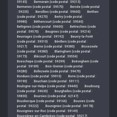
,
,
59145)
Bermerain (code postal : 59213)
,
Bermeries (code postal : 59570)
Bersée (code postal
,
,
: 59235)
Bersillies (code postal : 59600)
Berthen
,
(code postal : 59270)
Bertry (code postal :
,
,
59980)
Béthencourt (code postal : 59540)
,
Bettignies (code postal : 59600)
Bettrechies (code
,
,
postal : 59570)
Beugnies (code postal : 59216)
,
Beuvrages (code postal : 59192)
Beuvry-la-Forêt
,
(code postal : 59310)
Bévillers (code postal :
,
,
59217)
Bierne (code postal : 59380)
Bissezeele
,
(code postal : 59380)
Blaringhem (code postal :
,
,
59173)
Blécourt (code postal : 59554)
,
Boeschepe (code postal : 59299)
Boëseghem (code
,
postal : 59189)
Bois-Grenier (code postal :
,
,
59280)
Bollezeele (code postal : 59470)
,
Bondues (code postal : 59910)
Borre (code postal :
,
,
59190)
Bouchain (code postal : 59111)
,
Boulogne-sur-Helpe (code postal : 59440)
Bourbourg
,
(code postal : 59630)
Bourghelles (code postal :
,
,
59830)
Boursies (code postal : 62147)
,
Bousbecque (code postal : 59166)
Bousies (code
,
,
postal : 59222)
Bousignies (code postal : 59178)
,
Bousignies-sur-Roc (code postal : 59149)
,
Boussières-en-Cambrésis (code postal : 59217)