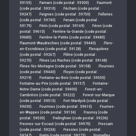
,
,
59155)
Famars (code postal : 59300)
Faumont
,
(code postal : 59310)
Féchain (code postal :
,
,
59247)
Feignies (code postal : 59750)
Felleries
,
(code postal : 59740)
Fenain (code postal :
,
,
59179)
Férin (code postal : 59169)
Féron (code
,
postal : 59610)
Ferrière-la-Grande (code postal :
,
,
59680)
Ferrière-la-Petite (code postal : 59680)
,
Flaumont-Waudrechies (code postal : 59440)
Flers-
,
en-Escrebieux (code postal : 59128)
Flesquières
,
(code postal : 59267)
Flêtre (code postal :
,
,
59270)
Flines Lez Raches (code postal : 59148)
,
Flines-lès-Mortagne (code postal : 59158)
Floursies
,
(code postal : 59440)
Floyon (code postal :
,
,
59219)
Fontaine-au-Bois (code postal : 59550)
,
Fontaine-au-Pire (code postal : 59157)
Fontaine-
,
Notre-Dame (code postal : 59400)
Forest-en-
,
Cambrésis (code postal : 59222)
Forest-sur-Marque
,
(code postal : 59510)
Fort-Mardyck (code postal :
,
,
59430)
Fourmies (code postal : 59610)
Fournes-
,
en-Weppes (code postal : 59134)
Frasnoy (code
,
,
postal : 59530)
Frelinghien (code postal : 59236)
,
Fresnes-sur-Escaut (code postal : 59970)
Fressain
,
(code postal : 59234)
Fressies (code postal :
,
,
59247)
Fretin (code postal : 59273)
Fromelles