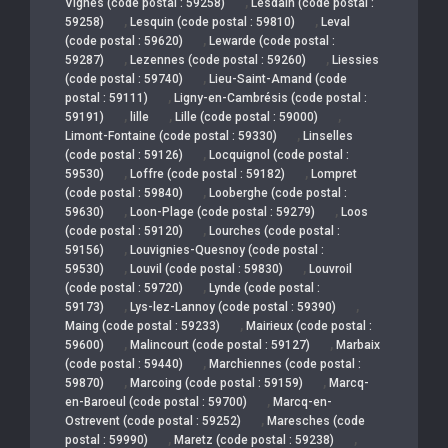
,
Vignes (code postal : 59258)
Lesdain (code postal :
,
,
59258)
Lesquin (code postal : 59810)
Leval
,
(code postal : 59620)
Lewarde (code postal :
,
,
59287)
Lezennes (code postal : 59260)
Liessies
,
(code postal : 59740)
Lieu-Saint-Amand (code
,
postal : 59111)
Ligny-en-Cambrésis (code postal :
,
,
,
59191)
lille
Lille (code postal : 59000)
,
Limont-Fontaine (code postal : 59330)
Linselles
,
(code postal : 59126)
Locquignol (code postal :
,
,
59530)
Loffre (code postal : 59182)
Lompret
,
(code postal : 59840)
Looberghe (code postal :
,
,
59630)
Loon-Plage (code postal : 59279)
Loos
,
(code postal : 59120)
Lourches (code postal :
,
59156)
Louvignies-Quesnoy (code postal :
,
,
59530)
Louvil (code postal : 59830)
Louvroil
,
(code postal : 59720)
Lynde (code postal :
,
,
59173)
Lys-lez-Lannoy (code postal : 59390)
,
Maing (code postal : 59233)
Mairieux (code postal :
,
,
59600)
Malincourt (code postal : 59127)
Marbaix
,
(code postal : 59440)
Marchiennes (code postal :
,
,
59870)
Marcoing (code postal : 59159)
Marcq-
,
en-Baroeul (code postal : 59700)
Marcq-en-
,
Ostrevent (code postal : 59252)
Maresches (code
,
,
postal : 59990)
Maretz (code postal : 59238)