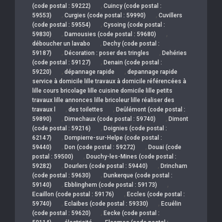
,
(code postal : 59222)
Cuincy (code postal :
,
,
59553)
Curgies (code postal : 59990)
Cuvillers
,
(code postal : 59554)
Cysoing (code postal :
,
,
59830)
Damousies (code postal : 59680)
,
déboucher un lavabo
Dechy (code postal :
,
,
59187)
Décoration : poser des tringles
Dehéries
,
(code postal : 59127)
Denain (code postal :
,
,
59220)
dépannage rapide
depannage rapide
service à domicile lille travaux à domicile référencées à
lille cours bricolage lille cuisine domicile lille petits
travaux lille annonces lille bricoleur lille réaliser des
,
,
travaux l
des toilettes
Deûlémont (code postal :
,
,
59890)
Dimechaux (code postal : 59740)
Dimont
,
(code postal : 59216)
Doignies (code postal :
,
62147)
Dompierre-sur-Helpe (code postal :
,
,
59440)
Don (code postal : 59272)
Douai (code
,
postal : 59500)
Douchy-les-Mines (code postal :
,
,
59282)
Dourlers (code postal : 59440)
Drincham
,
(code postal : 59630)
Dunkerque (code postal :
,
,
59140)
Ebblinghem (code postal : 59173)
,
Ecaillon (code postal : 59176)
Eccles (code postal :
,
,
59740)
Eclaibes (code postal : 59330)
Ecuélin
,
(code postal : 59620)
Eecke (code postal :
,
,