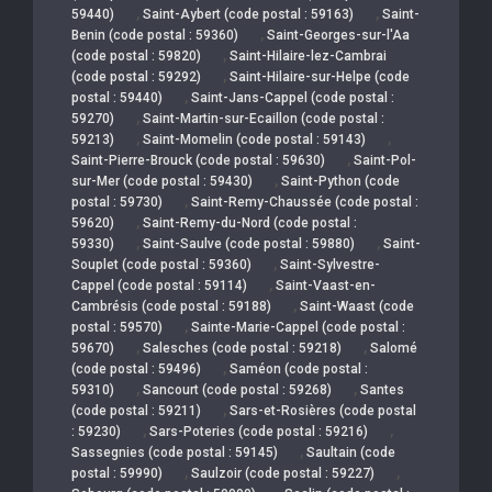
,
,
59440)
Saint-Aybert (code postal : 59163)
Saint-
,
Benin (code postal : 59360)
Saint-Georges-sur-l'Aa
,
(code postal : 59820)
Saint-Hilaire-lez-Cambrai
,
(code postal : 59292)
Saint-Hilaire-sur-Helpe (code
,
postal : 59440)
Saint-Jans-Cappel (code postal :
,
59270)
Saint-Martin-sur-Ecaillon (code postal :
,
,
59213)
Saint-Momelin (code postal : 59143)
,
Saint-Pierre-Brouck (code postal : 59630)
Saint-Pol-
,
sur-Mer (code postal : 59430)
Saint-Python (code
,
postal : 59730)
Saint-Remy-Chaussée (code postal :
,
59620)
Saint-Remy-du-Nord (code postal :
,
,
59330)
Saint-Saulve (code postal : 59880)
Saint-
,
Souplet (code postal : 59360)
Saint-Sylvestre-
,
Cappel (code postal : 59114)
Saint-Vaast-en-
,
Cambrésis (code postal : 59188)
Saint-Waast (code
,
postal : 59570)
Sainte-Marie-Cappel (code postal :
,
,
59670)
Salesches (code postal : 59218)
Salomé
,
(code postal : 59496)
Saméon (code postal :
,
,
59310)
Sancourt (code postal : 59268)
Santes
,
(code postal : 59211)
Sars-et-Rosières (code postal
,
,
: 59230)
Sars-Poteries (code postal : 59216)
,
Sassegnies (code postal : 59145)
Saultain (code
,
,
postal : 59990)
Saulzoir (code postal : 59227)