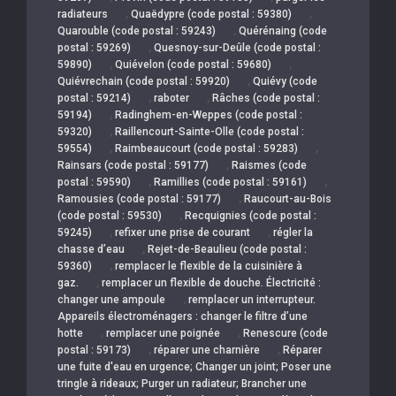
,
,
radiateurs
Quaëdypre (code postal : 59380)
,
Quarouble (code postal : 59243)
Quérénaing (code
,
postal : 59269)
Quesnoy-sur-Deûle (code postal :
,
,
59890)
Quiévelon (code postal : 59680)
,
Quiévrechain (code postal : 59920)
Quiévy (code
,
,
postal : 59214)
raboter
Râches (code postal :
,
59194)
Radinghem-en-Weppes (code postal :
,
59320)
Raillencourt-Sainte-Olle (code postal :
,
,
59554)
Raimbeaucourt (code postal : 59283)
,
Rainsars (code postal : 59177)
Raismes (code
,
,
postal : 59590)
Ramillies (code postal : 59161)
,
Ramousies (code postal : 59177)
Raucourt-au-Bois
,
(code postal : 59530)
Recquignies (code postal :
,
,
59245)
refixer une prise de courant
régler la
,
chasse d’eau
Rejet-de-Beaulieu (code postal :
,
59360)
remplacer le flexible de la cuisinière à
,
gaz.
remplacer un flexible de douche. Électricité :
,
changer une ampoule
remplacer un interrupteur.
Appareils électroménagers : changer le filtre d’une
,
,
hotte
remplacer une poignée
Renescure (code
,
,
postal : 59173)
réparer une charnière
Réparer
une fuite d'eau en urgence; Changer un joint; Poser une
tringle à rideaux; Purger un radiateur; Brancher une