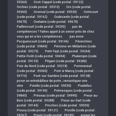
,
,
59264)
Oost-Cappel (code postal : 59122)
,
Orchies (code postal : 59310)
Ors (code postal :
,
,
59360)
Orsinval (code postal : 59530)
Ostricourt
,
(code postal : 59162)
Oudezeele (code postal :
,
,
59670)
Oxelaëre (code postal : 59670)
,
Paillencourt (code postal : 59295)
pas de
compétences ? Faites appel à un senior près de chez
,
,
vous qui en a les compétences.
pas envie
,
Pecquencourt (code postal : 59146)
Pérenchies
,
(code postal : 59840)
Péronne-en-Mélantois (code
,
,
postal : 59273)
Petit-Fayt (code postal : 59244)
,
Petite-Forêt (code postal : 59494)
Phalempin (code
,
,
postal : 59133)
Pitgam (code postal : 59284)
,
Poix-du-Nord (code postal : 59218)
Pommereuil
,
(code postal : 59360)
Pont-à-Marcq (code postal :
,
,
59710)
Pont-sur-Sambre (code postal : 59138)
poser un entrebâilleur de porte ; remastiquer une
,
,
vitre
Potelle (code postal : 59530)
Pradelles
,
(code postal : 59190)
Prémesques (code postal :
,
,
59840)
Préseau (code postal : 59990)
Preux-au-
,
Bois (code postal : 59288)
Preux-au-Sart (code
,
,
postal : 59144)
Prisches (code postal : 59550)
,
Prouvy (code postal : 59121)
Proville (code postal :
,
,
59267)
Provin (code postal : 59185)
purger les