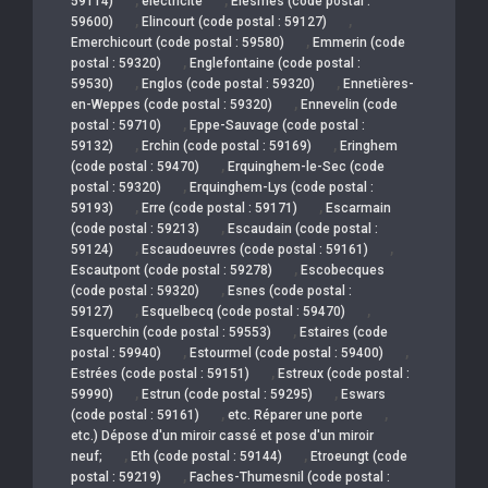
59114)
électricité
Elesmes (code postal :
,
,
59600)
Elincourt (code postal : 59127)
,
Emerchicourt (code postal : 59580)
Emmerin (code
,
postal : 59320)
Englefontaine (code postal :
,
,
59530)
Englos (code postal : 59320)
Ennetières-
,
en-Weppes (code postal : 59320)
Ennevelin (code
,
postal : 59710)
Eppe-Sauvage (code postal :
,
,
59132)
Erchin (code postal : 59169)
Eringhem
,
(code postal : 59470)
Erquinghem-le-Sec (code
,
postal : 59320)
Erquinghem-Lys (code postal :
,
,
59193)
Erre (code postal : 59171)
Escarmain
,
(code postal : 59213)
Escaudain (code postal :
,
,
59124)
Escaudoeuvres (code postal : 59161)
,
Escautpont (code postal : 59278)
Escobecques
,
(code postal : 59320)
Esnes (code postal :
,
,
59127)
Esquelbecq (code postal : 59470)
,
Esquerchin (code postal : 59553)
Estaires (code
,
,
postal : 59940)
Estourmel (code postal : 59400)
,
Estrées (code postal : 59151)
Estreux (code postal :
,
,
59990)
Estrun (code postal : 59295)
Eswars
,
,
(code postal : 59161)
etc. Réparer une porte
etc.) Dépose d'un miroir cassé et pose d'un miroir
,
,
neuf;
Eth (code postal : 59144)
Etroeungt (code
,
postal : 59219)
Faches-Thumesnil (code postal :