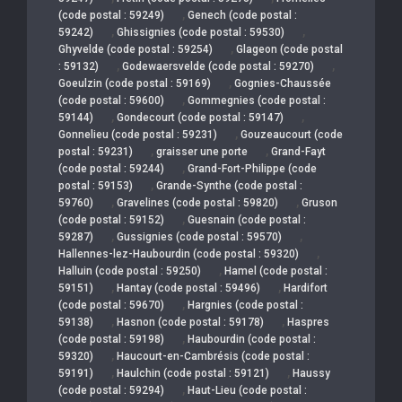
,
(code postal : 59249)
Genech (code postal :
,
,
59242)
Ghissignies (code postal : 59530)
,
Ghyvelde (code postal : 59254)
Glageon (code postal
,
,
: 59132)
Godewaersvelde (code postal : 59270)
,
Goeulzin (code postal : 59169)
Gognies-Chaussée
,
(code postal : 59600)
Gommegnies (code postal :
,
,
59144)
Gondecourt (code postal : 59147)
,
Gonnelieu (code postal : 59231)
Gouzeaucourt (code
,
,
postal : 59231)
graisser une porte
Grand-Fayt
,
(code postal : 59244)
Grand-Fort-Philippe (code
,
postal : 59153)
Grande-Synthe (code postal :
,
,
59760)
Gravelines (code postal : 59820)
Gruson
,
(code postal : 59152)
Guesnain (code postal :
,
,
59287)
Gussignies (code postal : 59570)
,
Hallennes-lez-Haubourdin (code postal : 59320)
,
Halluin (code postal : 59250)
Hamel (code postal :
,
,
59151)
Hantay (code postal : 59496)
Hardifort
,
(code postal : 59670)
Hargnies (code postal :
,
,
59138)
Hasnon (code postal : 59178)
Haspres
,
(code postal : 59198)
Haubourdin (code postal :
,
59320)
Haucourt-en-Cambrésis (code postal :
,
,
59191)
Haulchin (code postal : 59121)
Haussy
,
(code postal : 59294)
Haut-Lieu (code postal :