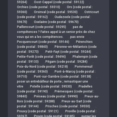
,
,
59264)
Oost-Cappel (code postal : 59122)
,
Orchies (code postal : 59310)
Ors (code postal :
,
,
59360)
Orsinval (code postal : 59530)
Ostricourt
,
(code postal : 59162)
Oudezeele (code postal :
,
,
59670)
Oxelaëre (code postal : 59670)
,
Paillencourt (code postal : 59295)
pas de
compétences ? Faites appel à un senior près de chez
,
,
vous qui en a les compétences.
pas envie
,
Pecquencourt (code postal : 59146)
Pérenchies
,
(code postal : 59840)
Péronne-en-Mélantois (code
,
,
postal : 59273)
Petit-Fayt (code postal : 59244)
,
Petite-Forêt (code postal : 59494)
Phalempin (code
,
,
postal : 59133)
Pitgam (code postal : 59284)
,
Poix-du-Nord (code postal : 59218)
Pommereuil
,
(code postal : 59360)
Pont-à-Marcq (code postal :
,
,
59710)
Pont-sur-Sambre (code postal : 59138)
poser un entrebâilleur de porte ; remastiquer une
,
,
vitre
Potelle (code postal : 59530)
Pradelles
,
(code postal : 59190)
Prémesques (code postal :
,
,
59840)
Préseau (code postal : 59990)
Preux-au-
,
Bois (code postal : 59288)
Preux-au-Sart (code
,
,
postal : 59144)
Prisches (code postal : 59550)
,
Prouvy (code postal : 59121)
Proville (code postal :
,
,
59267)
Provin (code postal : 59185)
purger les