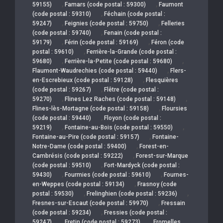
,
,
59155)
Famars (code postal : 59300)
Faumont
,
(code postal : 59310)
Féchain (code postal :
,
,
59247)
Feignies (code postal : 59750)
Felleries
,
(code postal : 59740)
Fenain (code postal :
,
,
59179)
Férin (code postal : 59169)
Féron (code
,
postal : 59610)
Ferrière-la-Grande (code postal :
,
,
59680)
Ferrière-la-Petite (code postal : 59680)
,
Flaumont-Waudrechies (code postal : 59440)
Flers-
,
en-Escrebieux (code postal : 59128)
Flesquières
,
(code postal : 59267)
Flêtre (code postal :
,
,
59270)
Flines Lez Raches (code postal : 59148)
,
Flines-lès-Mortagne (code postal : 59158)
Floursies
,
(code postal : 59440)
Floyon (code postal :
,
,
59219)
Fontaine-au-Bois (code postal : 59550)
,
Fontaine-au-Pire (code postal : 59157)
Fontaine-
,
Notre-Dame (code postal : 59400)
Forest-en-
,
Cambrésis (code postal : 59222)
Forest-sur-Marque
,
(code postal : 59510)
Fort-Mardyck (code postal :
,
,
59430)
Fourmies (code postal : 59610)
Fournes-
,
en-Weppes (code postal : 59134)
Frasnoy (code
,
,
postal : 59530)
Frelinghien (code postal : 59236)
,
Fresnes-sur-Escaut (code postal : 59970)
Fressain
,
(code postal : 59234)
Fressies (code postal :
,
,
59247)
Fretin (code postal : 59273)
Fromelles