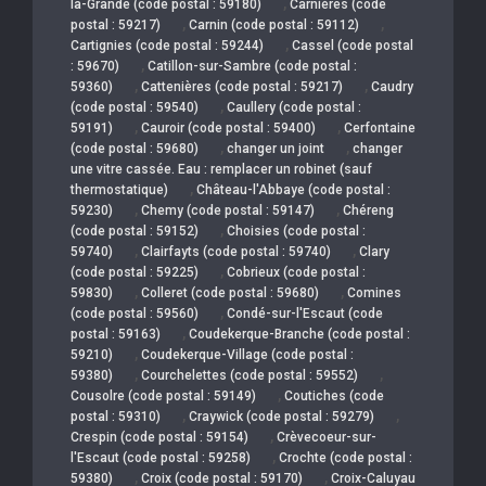
,
la-Grande (code postal : 59180)
Carnières (code
,
,
postal : 59217)
Carnin (code postal : 59112)
,
Cartignies (code postal : 59244)
Cassel (code postal
,
: 59670)
Catillon-sur-Sambre (code postal :
,
,
59360)
Cattenières (code postal : 59217)
Caudry
,
(code postal : 59540)
Caullery (code postal :
,
,
59191)
Cauroir (code postal : 59400)
Cerfontaine
,
,
(code postal : 59680)
changer un joint
changer
une vitre cassée. Eau : remplacer un robinet (sauf
,
thermostatique)
Château-l'Abbaye (code postal :
,
,
59230)
Chemy (code postal : 59147)
Chéreng
,
(code postal : 59152)
Choisies (code postal :
,
,
59740)
Clairfayts (code postal : 59740)
Clary
,
(code postal : 59225)
Cobrieux (code postal :
,
,
59830)
Colleret (code postal : 59680)
Comines
,
(code postal : 59560)
Condé-sur-l'Escaut (code
,
postal : 59163)
Coudekerque-Branche (code postal :
,
59210)
Coudekerque-Village (code postal :
,
,
59380)
Courchelettes (code postal : 59552)
,
Cousolre (code postal : 59149)
Coutiches (code
,
,
postal : 59310)
Craywick (code postal : 59279)
,
Crespin (code postal : 59154)
Crèvecoeur-sur-
,
l'Escaut (code postal : 59258)
Crochte (code postal :
,
,
59380)
Croix (code postal : 59170)
Croix-Caluyau