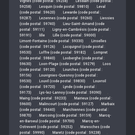
,
Vignes (code postal : 59258)
Lesdain (code postal :
,
,
59258)
Lesquin (code postal : 59810)
Leval
,
(code postal : 59620)
Lewarde (code postal :
,
,
59287)
Lezennes (code postal : 59260)
Liessies
,
(code postal : 59740)
Lieu-Saint-Amand (code
,
postal : 59111)
Ligny-en-Cambrésis (code postal :
,
,
,
59191)
lille
Lille (code postal : 59000)
,
Limont-Fontaine (code postal : 59330)
Linselles
,
(code postal : 59126)
Locquignol (code postal :
,
,
59530)
Loffre (code postal : 59182)
Lompret
,
(code postal : 59840)
Looberghe (code postal :
,
,
59630)
Loon-Plage (code postal : 59279)
Loos
,
(code postal : 59120)
Lourches (code postal :
,
59156)
Louvignies-Quesnoy (code postal :
,
,
59530)
Louvil (code postal : 59830)
Louvroil
,
(code postal : 59720)
Lynde (code postal :
,
,
59173)
Lys-lez-Lannoy (code postal : 59390)
,
Maing (code postal : 59233)
Mairieux (code postal :
,
,
59600)
Malincourt (code postal : 59127)
Marbaix
,
(code postal : 59440)
Marchiennes (code postal :
,
,
59870)
Marcoing (code postal : 59159)
Marcq-
,
en-Baroeul (code postal : 59700)
Marcq-en-
,
Ostrevent (code postal : 59252)
Maresches (code
,
,
postal : 59990)
Maretz (code postal : 59238)