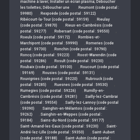
machine à laver; Installer un écran plasma; Déboucher
,
les toilettes; Déboucher une
Reumont (code postal :
,
,
59980)
Rexpoëde (code postal : 59122)
,
Ribécourt-la-Tour (code postal : 59159)
Rieulay
,
(code postal : 59870)
Rieux-en-Cambrésis (code
,
,
postal : 59277)
Robersart (code postal : 59550)
,
Roeulx (code postal : 59172)
Rombies-et-
,
Marchipont (code postal : 59990)
Romeries (code
,
,
postal : 59730)
Ronchin (code postal : 59790)
,
Roncq (code postal : 59223)
Roost-Warendin (code
,
,
postal : 59286)
Rosult (code postal : 59230)
,
Roubaix (code postal : 59100)
Roucourt (code postal
,
,
: 59169)
Rousies (code postal : 59131)
,
Rouvignies (code postal : 59220)
Rubrouck (code
,
,
postal : 59285)
Ruesnes (code postal : 59530)
,
Rumegies (code postal : 59226)
Rumilly-en-
,
Cambrésis (code postal : 59281)
Sailly-lez-Cambrai
,
(code postal : 59554)
Sailly-lez-Lannoy (code postal
,
: 59390)
Sainghin-en-Mélantois (code postal :
,
59262)
Sainghin-en-Weppes (code postal :
,
,
59184)
Sains-du-Nord (code postal : 59177)
,
Saint-Amand-les-Eaux (code postal : 59230)
Saint-
,
André-lez-Lille (code postal : 59350)
Saint-Aubert
,
(code postal : 59188)
Saint-Aubin (code postal :