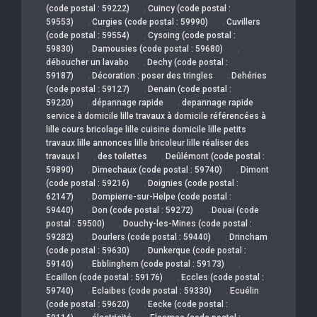
,
(code postal : 59222)
Cuincy (code postal :
,
,
59553)
Curgies (code postal : 59990)
Cuvillers
,
(code postal : 59554)
Cysoing (code postal :
,
,
59830)
Damousies (code postal : 59680)
,
déboucher un lavabo
Dechy (code postal :
,
,
59187)
Décoration : poser des tringles
Dehéries
,
(code postal : 59127)
Denain (code postal :
,
,
59220)
dépannage rapide
depannage rapide
service à domicile lille travaux à domicile référencées à
lille cours bricolage lille cuisine domicile lille petits
travaux lille annonces lille bricoleur lille réaliser des
,
,
travaux l
des toilettes
Deûlémont (code postal :
,
,
59890)
Dimechaux (code postal : 59740)
Dimont
,
(code postal : 59216)
Doignies (code postal :
,
62147)
Dompierre-sur-Helpe (code postal :
,
,
59440)
Don (code postal : 59272)
Douai (code
,
postal : 59500)
Douchy-les-Mines (code postal :
,
,
59282)
Dourlers (code postal : 59440)
Drincham
,
(code postal : 59630)
Dunkerque (code postal :
,
,
59140)
Ebblinghem (code postal : 59173)
,
Ecaillon (code postal : 59176)
Eccles (code postal :
,
,
59740)
Eclaibes (code postal : 59330)
Ecuélin
,
(code postal : 59620)
Eecke (code postal :
,
,