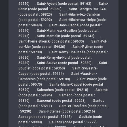
,
,
59440)
Saint-Aybert (code postal : 59163)
Saint-
,
Benin (code postal : 59360)
Saint-Georges-sur-l'Aa
,
(code postal : 59820)
Saint-Hilaire-lez-Cambrai
,
(code postal : 59292)
Saint-Hilaire-sur-Helpe (code
,
postal : 59440)
Saint-Jans-Cappel (code postal :
,
59270)
Saint-Martin-sur-Ecaillon (code postal :
,
,
59213)
Saint-Momelin (code postal : 59143)
,
Saint-Pierre-Brouck (code postal : 59630)
Saint-Pol-
,
sur-Mer (code postal : 59430)
Saint-Python (code
,
postal : 59730)
Saint-Remy-Chaussée (code postal :
,
59620)
Saint-Remy-du-Nord (code postal :
,
,
59330)
Saint-Saulve (code postal : 59880)
Saint-
,
Souplet (code postal : 59360)
Saint-Sylvestre-
,
Cappel (code postal : 59114)
Saint-Vaast-en-
,
Cambrésis (code postal : 59188)
Saint-Waast (code
,
postal : 59570)
Sainte-Marie-Cappel (code postal :
,
,
59670)
Salesches (code postal : 59218)
Salomé
,
(code postal : 59496)
Saméon (code postal :
,
,
59310)
Sancourt (code postal : 59268)
Santes
,
(code postal : 59211)
Sars-et-Rosières (code postal
,
,
: 59230)
Sars-Poteries (code postal : 59216)
,
Sassegnies (code postal : 59145)
Saultain (code
,
,
postal : 59990)
Saulzoir (code postal : 59227)