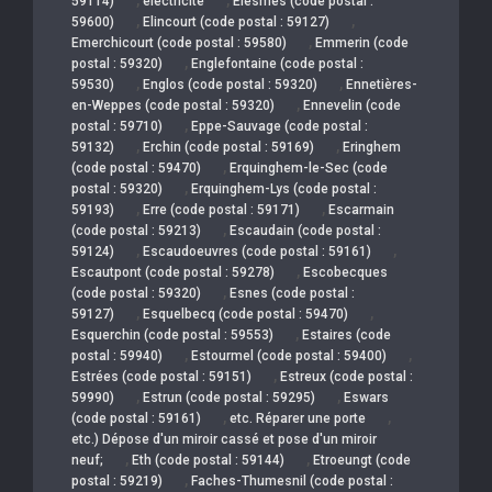
59114)
électricité
Elesmes (code postal :
,
,
59600)
Elincourt (code postal : 59127)
,
Emerchicourt (code postal : 59580)
Emmerin (code
,
postal : 59320)
Englefontaine (code postal :
,
,
59530)
Englos (code postal : 59320)
Ennetières-
,
en-Weppes (code postal : 59320)
Ennevelin (code
,
postal : 59710)
Eppe-Sauvage (code postal :
,
,
59132)
Erchin (code postal : 59169)
Eringhem
,
(code postal : 59470)
Erquinghem-le-Sec (code
,
postal : 59320)
Erquinghem-Lys (code postal :
,
,
59193)
Erre (code postal : 59171)
Escarmain
,
(code postal : 59213)
Escaudain (code postal :
,
,
59124)
Escaudoeuvres (code postal : 59161)
,
Escautpont (code postal : 59278)
Escobecques
,
(code postal : 59320)
Esnes (code postal :
,
,
59127)
Esquelbecq (code postal : 59470)
,
Esquerchin (code postal : 59553)
Estaires (code
,
,
postal : 59940)
Estourmel (code postal : 59400)
,
Estrées (code postal : 59151)
Estreux (code postal :
,
,
59990)
Estrun (code postal : 59295)
Eswars
,
,
(code postal : 59161)
etc. Réparer une porte
etc.) Dépose d'un miroir cassé et pose d'un miroir
,
,
neuf;
Eth (code postal : 59144)
Etroeungt (code
,
postal : 59219)
Faches-Thumesnil (code postal :