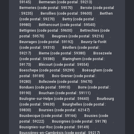
,
,
59145)
Bermerain (code postal : 59213)
,
Bermeries (code postal : 59570)
Bersée (code postal
,
,
: 59235)
Bersillies (code postal : 59600)
Berthen
,
(code postal : 59270)
Bertry (code postal :
,
,
59980)
Béthencourt (code postal : 59540)
,
Bettignies (code postal : 59600)
Bettrechies (code
,
,
postal : 59570)
Beugnies (code postal : 59216)
,
Beuvrages (code postal : 59192)
Beuvry-la-Forêt
,
(code postal : 59310)
Bévillers (code postal :
,
,
59217)
Bierne (code postal : 59380)
Bissezeele
,
(code postal : 59380)
Blaringhem (code postal :
,
,
59173)
Blécourt (code postal : 59554)
,
Boeschepe (code postal : 59299)
Boëseghem (code
,
postal : 59189)
Bois-Grenier (code postal :
,
,
59280)
Bollezeele (code postal : 59470)
,
Bondues (code postal : 59910)
Borre (code postal :
,
,
59190)
Bouchain (code postal : 59111)
,
Boulogne-sur-Helpe (code postal : 59440)
Bourbourg
,
(code postal : 59630)
Bourghelles (code postal :
,
,
59830)
Boursies (code postal : 62147)
,
Bousbecque (code postal : 59166)
Bousies (code
,
,
postal : 59222)
Bousignies (code postal : 59178)
,
Bousignies-sur-Roc (code postal : 59149)
,
Boussières-en-Cambrésis (code postal : 59217)