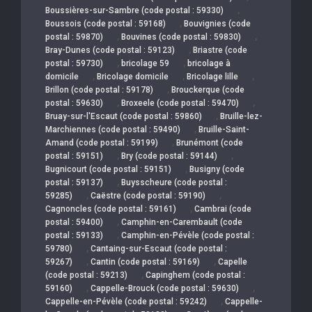
,
Boussières-sur-Sambre (code postal : 59330)
,
Boussois (code postal : 59168)
Bouvignies (code
,
,
postal : 59870)
Bouvines (code postal : 59830)
,
Bray-Dunes (code postal : 59123)
Briastre (code
,
,
postal : 59730)
bricolage 59
bricolage à
,
,
,
domicile
Bricolage domicile
Bricolage lille
,
Brillon (code postal : 59178)
Brouckerque (code
,
,
postal : 59630)
Broxeele (code postal : 59470)
,
Bruay-sur-l'Escaut (code postal : 59860)
Bruille-lez-
,
Marchiennes (code postal : 59490)
Bruille-Saint-
,
Amand (code postal : 59199)
Brunémont (code
,
,
postal : 59151)
Bry (code postal : 59144)
,
Bugnicourt (code postal : 59151)
Busigny (code
,
postal : 59137)
Buysscheure (code postal :
,
,
59285)
Caëstre (code postal : 59190)
,
Cagnoncles (code postal : 59161)
Cambrai (code
,
postal : 59400)
Camphin-en-Carembault (code
,
postal : 59133)
Camphin-en-Pévèle (code postal :
,
59780)
Cantaing-sur-Escaut (code postal :
,
,
59267)
Cantin (code postal : 59169)
Capelle
,
(code postal : 59213)
Capinghem (code postal :
,
,
59160)
Cappelle-Brouck (code postal : 59630)
,
Cappelle-en-Pévèle (code postal : 59242)
Cappelle-