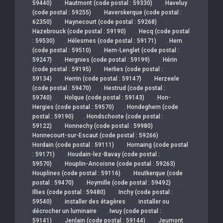
,
,
59440)
Hautmont (code postal : 59330)
Haveluy
,
(code postal : 59255)
Haverskerque (code postal :
,
,
62350)
Haynecourt (code postal : 59268)
,
Hazebrouck (code postal : 59190)
Hecq (code postal
,
,
: 59530)
Hélesmes (code postal : 59171)
Hem
,
(code postal : 59510)
Hem-Lenglet (code postal :
,
,
59247)
Hergnies (code postal : 59199)
Hérin
,
(code postal : 59195)
Herlies (code postal :
,
,
59134)
Herrin (code postal : 59147)
Herzeele
,
(code postal : 59470)
Hestrud (code postal :
,
,
59740)
Holque (code postal : 59143)
Hon-
,
Hergies (code postal : 59570)
Hondeghem (code
,
postal : 59190)
Hondschoote (code postal :
,
,
59122)
Honnechy (code postal : 59980)
,
Honnecourt-sur-Escaut (code postal : 59266)
,
Hordain (code postal : 59111)
Hornaing (code postal
,
: 59171)
Houdain-lez-Bavay (code postal :
,
59570)
Houplin-Ancoisne (code postal : 59263)
,
Houplines (code postal : 59116)
Houtkerque (code
,
,
postal : 59470)
Hoymille (code postal : 59492)
,
Illies (code postal : 59480)
Inchy (code postal :
,
,
59540)
installer des étagères
installer ou
,
décrocher un luminaire
Iwuy (code postal :
,
,
59141)
Jenlain (code postal : 59144)
Jeumont