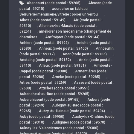
,
Abancourt (code postal : 59268)
Abscon (code
,
postal : 59215)
accrocher un tableau.
,
Serrurerie/menuiserie/vitrerie : poser un verrou
,
Aibes (code postal : 59149)
Aix (code postal :
,
59310)
Allennes-les-Marais (code postal :
,
59251)
améliorer son mécanisme (changement de
,
,
charnières
Amfroipret (code postal : 59144)
,
Anhiers (code postal : 59194)
Aniche (code postal :
,
,
59580)
Anneux (code postal : 59400)
Annoeullin
,
,
(code postal : 59112)
Anor (code postal : 59186)
,
Anstaing (code postal : 59152)
Anzin (code postal :
,
,
59410)
Arleux (code postal : 59151)
Armbouts-
,
Cappel (code postal : 59380)
Armentières (code
,
,
postal : 59280)
Arnèke (code postal : 59285)
,
Artres (code postal : 59269)
Assevent (code postal :
,
,
59600)
Attiches (code postal : 59551)
,
Aubencheul-au-Bac (code postal : 59265)
,
Auberchicourt (code postal : 59165)
Aubers (code
,
postal : 59249)
Aubigny-au-Bac (code postal :
,
,
59265)
Aubry-du-Hainaut (code postal : 59494)
,
Auby (code postal : 59950)
Auchy-lez-Orchies (code
,
,
postal : 59310)
Audignies (code postal : 59570)
,
Aulnoy-lez-Valenciennes (code postal : 59300)
,
Aulnoye-Aymeries (code postal : 59620)
Avelin