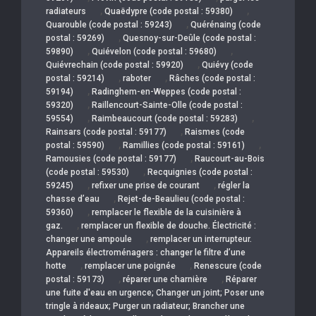
,
,
radiateurs
Quaëdypre (code postal : 59380)
,
Quarouble (code postal : 59243)
Quérénaing (code
,
postal : 59269)
Quesnoy-sur-Deûle (code postal :
,
,
59890)
Quiévelon (code postal : 59680)
,
Quiévrechain (code postal : 59920)
Quiévy (code
,
,
postal : 59214)
raboter
Râches (code postal :
,
59194)
Radinghem-en-Weppes (code postal :
,
59320)
Raillencourt-Sainte-Olle (code postal :
,
,
59554)
Raimbeaucourt (code postal : 59283)
,
Rainsars (code postal : 59177)
Raismes (code
,
,
postal : 59590)
Ramillies (code postal : 59161)
,
Ramousies (code postal : 59177)
Raucourt-au-Bois
,
(code postal : 59530)
Recquignies (code postal :
,
,
59245)
refixer une prise de courant
régler la
,
chasse d’eau
Rejet-de-Beaulieu (code postal :
,
59360)
remplacer le flexible de la cuisinière à
,
gaz.
remplacer un flexible de douche. Électricité :
,
changer une ampoule
remplacer un interrupteur.
Appareils électroménagers : changer le filtre d’une
,
,
hotte
remplacer une poignée
Renescure (code
,
,
postal : 59173)
réparer une charnière
Réparer
une fuite d'eau en urgence; Changer un joint; Poser une
tringle à rideaux; Purger un radiateur; Brancher une