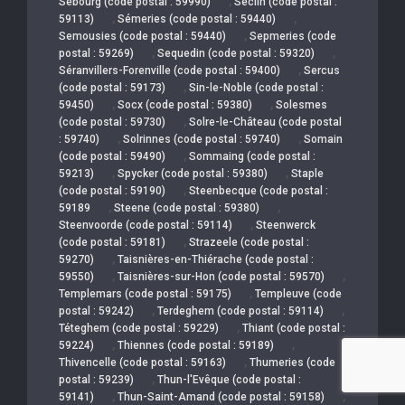
,
Sebourg (code postal : 59990)
Seclin (code postal :
,
,
59113)
Sémeries (code postal : 59440)
,
Semousies (code postal : 59440)
Sepmeries (code
,
,
postal : 59269)
Sequedin (code postal : 59320)
,
Séranvillers-Forenville (code postal : 59400)
Sercus
,
(code postal : 59173)
Sin-le-Noble (code postal :
,
,
59450)
Socx (code postal : 59380)
Solesmes
,
(code postal : 59730)
Solre-le-Château (code postal
,
,
: 59740)
Solrinnes (code postal : 59740)
Somain
,
(code postal : 59490)
Sommaing (code postal :
,
,
59213)
Spycker (code postal : 59380)
Staple
,
(code postal : 59190)
Steenbecque (code postal :
,
,
59189
Steene (code postal : 59380)
,
Steenvoorde (code postal : 59114)
Steenwerck
,
(code postal : 59181)
Strazeele (code postal :
,
59270)
Taisnières-en-Thiérache (code postal :
,
,
59550)
Taisnières-sur-Hon (code postal : 59570)
,
Templemars (code postal : 59175)
Templeuve (code
,
,
postal : 59242)
Terdeghem (code postal : 59114)
,
Téteghem (code postal : 59229)
Thiant (code postal :
,
,
59224)
Thiennes (code postal : 59189)
,
Thivencelle (code postal : 59163)
Thumeries (code
,
postal : 59239)
Thun-l'Evêque (code postal :
,
,
59141)
Thun-Saint-Amand (code postal : 59158)