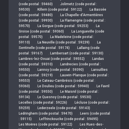
,
(code postal : 59460)
Jolimetz (code postal :
,
,
59530)
Killem (code postal : 59122)
La Bassée
,
(code postal : 59480)
La Chapelle-d'Armentières
,
(code postal : 59930)
La Flamengrie (code postal :
,
,
59570)
La Gorgue (code postal : 59253)
La
,
Groise (code postal : 59360)
La Longueville (code
,
postal : 59570)
La Madeleine (code postal :
,
,
59110)
La Neuville (code postal : 59239)
La
,
Sentinelle (code postal : 59174)
Lallaing (code
,
,
postal : 59167)
Lambersart (code postal : 59130)
,
Lambres-lez-Douai (code postal : 59552)
Landas
,
(code postal : 59310)
Landrecies (code postal :
,
,
59550)
Lannoy (code postal : 59390)
Larouillies
,
(code postal : 59219)
Lauwin-Planque (code postal :
,
59553)
Le Cateau-Cambrésis (code postal :
,
,
59360)
Le Doulieu (code postal : 59940)
Le Favril
,
(code postal : 59550)
Le Maisnil (code postal :
,
,
59134)
Le Quesnoy (code postal : 59530)
,
Lecelles (code postal : 59226)
Lécluse (code postal :
,
,
59259)
Lederzeele (code postal : 59143)
,
Ledringhem (code postal : 59470)
Leers (code postal
,
,
: 59115)
Leffrinckoucke (code postal : 59495)
,
Les Moëres (code postal : 59122)
Les Rues-des-