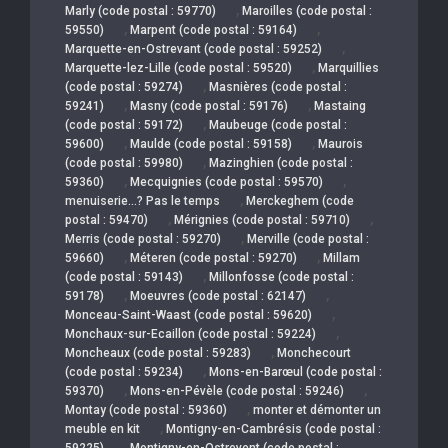
,
Marly (code postal : 59770)
Maroilles (code postal :
,
,
59550)
Marpent (code postal : 59164)
,
Marquette-en-Ostrevant (code postal : 59252)
,
Marquette-lez-Lille (code postal : 59520)
Marquillies
,
(code postal : 59274)
Masnières (code postal :
,
,
59241)
Masny (code postal : 59176)
Mastaing
,
(code postal : 59172)
Maubeuge (code postal :
,
,
59600)
Maulde (code postal : 59158)
Maurois
,
(code postal : 59980)
Mazinghien (code postal :
,
,
59360)
Mecquignies (code postal : 59570)
,
menuiserie…? Pas le temps
Merckeghem (code
,
,
postal : 59470)
Mérignies (code postal : 59710)
,
Merris (code postal : 59270)
Merville (code postal :
,
,
59660)
Méteren (code postal : 59270)
Millam
,
(code postal : 59143)
Millonfosse (code postal :
,
,
59178)
Moeuvres (code postal : 62147)
,
Monceau-Saint-Waast (code postal : 59620)
,
Monchaux-sur-Ecaillon (code postal : 59224)
,
Moncheaux (code postal : 59283)
Monchecourt
,
(code postal : 59234)
Mons-en-Barœul (code postal :
,
,
59370)
Mons-en-Pévèle (code postal : 59246)
,
Montay (code postal : 59360)
monter et démonter un
,
meuble en kit
Montigny-en-Cambrésis (code postal :
,
59225)
Montigny-en-Ostrevent (code postal :