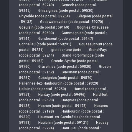
,
(code postal : 59249)
Genech (code postal :
,
,
59242)
Ghissignies (code postal : 59530)
,
Ghyvelde (code postal : 59254)
Glageon (code postal
,
,
: 59132)
Godewaersvelde (code postal : 59270)
,
Goeulzin (code postal : 59169)
Gognies-Chaussée
,
(code postal : 59600)
Gommegnies (code postal :
,
,
59144)
Gondecourt (code postal : 59147)
,
Gonnelieu (code postal : 59231)
Gouzeaucourt (code
,
,
postal : 59231)
graisser une porte
Grand-Fayt
,
(code postal : 59244)
Grand-Fort-Philippe (code
,
postal : 59153)
Grande-Synthe (code postal :
,
,
59760)
Gravelines (code postal : 59820)
Gruson
,
(code postal : 59152)
Guesnain (code postal :
,
,
59287)
Gussignies (code postal : 59570)
,
Hallennes-lez-Haubourdin (code postal : 59320)
,
Halluin (code postal : 59250)
Hamel (code postal :
,
,
59151)
Hantay (code postal : 59496)
Hardifort
,
(code postal : 59670)
Hargnies (code postal :
,
,
59138)
Hasnon (code postal : 59178)
Haspres
,
(code postal : 59198)
Haubourdin (code postal :
,
59320)
Haucourt-en-Cambrésis (code postal :
,
,
59191)
Haulchin (code postal : 59121)
Haussy
,
(code postal : 59294)
Haut-Lieu (code postal :