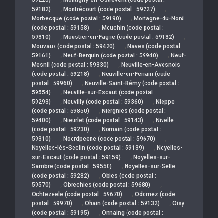
,
,
59182)
Montrécourt (code postal : 59227)
,
Morbecque (code postal : 59190)
Mortagne-du-Nord
,
(code postal : 59158)
Mouchin (code postal :
,
,
59310)
Moustier-en-Fagne (code postal : 59132)
,
Mouvaux (code postal : 59420)
Naves (code postal :
,
,
59161)
Neuf-Berquin (code postal : 59940)
Neuf-
,
Mesnil (code postal : 59330)
Neuville-en-Avesnois
,
(code postal : 59218)
Neuville-en-Ferrain (code
,
postal : 59960)
Neuville-Saint-Rémy (code postal :
,
59554)
Neuville-sur-Escaut (code postal :
,
,
59293)
Neuvilly (code postal : 59360)
Nieppe
,
(code postal : 59850)
Niergnies (code postal :
,
,
59400)
Nieurlet (code postal : 59143)
Nivelle
,
(code postal : 59230)
Nomain (code postal :
,
,
59310)
Noordpeene (code postal : 59670)
,
Noyelles-lès-Seclin (code postal : 59139)
Noyelles-
,
sur-Escaut (code postal : 59159)
Noyelles-sur-
,
Sambre (code postal : 59550)
Noyelles-sur-Selle
,
(code postal : 59282)
Obies (code postal :
,
,
59570)
Obrechies (code postal : 59680)
,
Ochtezeele (code postal : 59670)
Odomez (code
,
,
postal : 59970)
Ohain (code postal : 59132)
Oisy
,
(code postal : 59195)
Onnaing (code postal :