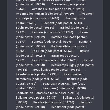
,
(code postal : 59710)
Avesnelles (code postal :
,
,
59440)
Avesnes-le-Sec (code postal : 59296)
,
Avesnes-les-Aubert (code postal : 59129)
Avesnes-
,
sur-Helpe (code postal : 59440)
Awoingt (code
,
,
postal : 59400)
Bachant (code postal : 59138)
,
Bachy (code postal : 59830)
Bailleul (code postal :
,
,
59270)
Baisieux (code postal : 59780)
Baives
,
(code postal : 59132)
Bambecque (code postal :
,
,
59470)
Banteux (code postal : 59266)
Bantigny
,
(code postal : 59554)
Bantouzelle (code postal :
,
,
59266)
Bas-Lieu (code postal : 59440)
Bauvin
,
(code postal : 59221)
Bavay (code postal :
,
,
59570)
Bavinchove (code postal : 59670)
Bazuel
,
(code postal : 59360)
Beaucamps-Ligny (code postal
,
,
: 59134)
Beaudignies (code postal : 59530)
,
Beaufort (code postal : 59330)
Beaumont-en-
,
Cambrésis (code postal : 59540)
Beaurain (code
,
postal : 59730)
Beaurepaire-sur-Sambre (code
,
,
postal : 59550)
Beaurieux (code postal : 59740)
,
Beauvois-en-Cambrésis (code postal : 59157)
,
Bellaing (code postal : 59135)
Bellignies (code postal
,
,
: 59570)
Bérelles (code postal : 59740)
Bergues
,
(code postal : 59380)
Berlaimont (code postal :