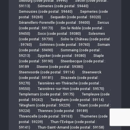
,
Sebourg (code postal : 59990)
Seclin (code postal :
,
,
59113)
Sémeries (code postal : 59440)
,
Semousies (code postal : 59440)
Sepmeries (code
,
,
postal : 59269)
Sequedin (code postal : 59320)
,
Séranvillers-Forenville (code postal : 59400)
Sercus
,
(code postal : 59173)
Sin-le-Noble (code postal :
,
,
59450)
Socx (code postal : 59380)
Solesmes
,
(code postal : 59730)
Solre-le-Château (code postal
,
,
: 59740)
Solrinnes (code postal : 59740)
Somain
,
(code postal : 59490)
Sommaing (code postal :
,
,
59213)
Spycker (code postal : 59380)
Staple
,
(code postal : 59190)
Steenbecque (code postal :
,
,
59189
Steene (code postal : 59380)
,
Steenvoorde (code postal : 59114)
Steenwerck
,
(code postal : 59181)
Strazeele (code postal :
,
59270)
Taisnières-en-Thiérache (code postal :
,
,
59550)
Taisnières-sur-Hon (code postal : 59570)
,
Templemars (code postal : 59175)
Templeuve (code
,
,
postal : 59242)
Terdeghem (code postal : 59114)
,
Téteghem (code postal : 59229)
Thiant (code postal :
,
,
59224)
Thiennes (code postal : 59189)
,
Thivencelle (code postal : 59163)
Thumeries (code
,
postal : 59239)
Thun-l'Evêque (code postal :
,
,
59141)
Thun-Saint-Amand (code postal : 59158)