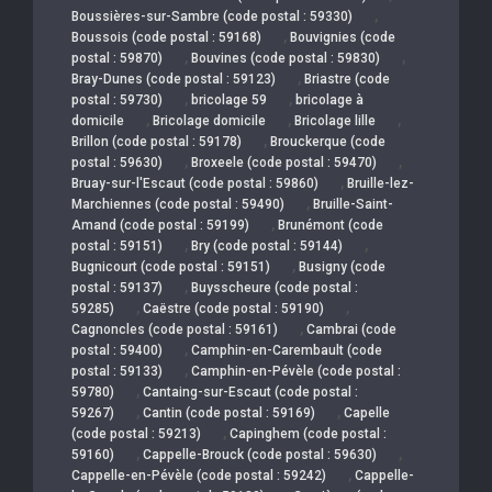
,
Boussières-sur-Sambre (code postal : 59330)
,
Boussois (code postal : 59168)
Bouvignies (code
,
,
postal : 59870)
Bouvines (code postal : 59830)
,
Bray-Dunes (code postal : 59123)
Briastre (code
,
,
postal : 59730)
bricolage 59
bricolage à
,
,
,
domicile
Bricolage domicile
Bricolage lille
,
Brillon (code postal : 59178)
Brouckerque (code
,
,
postal : 59630)
Broxeele (code postal : 59470)
,
Bruay-sur-l'Escaut (code postal : 59860)
Bruille-lez-
,
Marchiennes (code postal : 59490)
Bruille-Saint-
,
Amand (code postal : 59199)
Brunémont (code
,
,
postal : 59151)
Bry (code postal : 59144)
,
Bugnicourt (code postal : 59151)
Busigny (code
,
postal : 59137)
Buysscheure (code postal :
,
,
59285)
Caëstre (code postal : 59190)
,
Cagnoncles (code postal : 59161)
Cambrai (code
,
postal : 59400)
Camphin-en-Carembault (code
,
postal : 59133)
Camphin-en-Pévèle (code postal :
,
59780)
Cantaing-sur-Escaut (code postal :
,
,
59267)
Cantin (code postal : 59169)
Capelle
,
(code postal : 59213)
Capinghem (code postal :
,
,
59160)
Cappelle-Brouck (code postal : 59630)
,
Cappelle-en-Pévèle (code postal : 59242)
Cappelle-