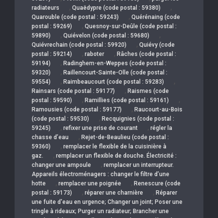
,
,
radiateurs
Quaëdypre (code postal : 59380)
,
Quarouble (code postal : 59243)
Quérénaing (code
,
postal : 59269)
Quesnoy-sur-Deûle (code postal :
,
,
59890)
Quiévelon (code postal : 59680)
,
Quiévrechain (code postal : 59920)
Quiévy (code
,
,
postal : 59214)
raboter
Râches (code postal :
,
59194)
Radinghem-en-Weppes (code postal :
,
59320)
Raillencourt-Sainte-Olle (code postal :
,
,
59554)
Raimbeaucourt (code postal : 59283)
,
Rainsars (code postal : 59177)
Raismes (code
,
,
postal : 59590)
Ramillies (code postal : 59161)
,
Ramousies (code postal : 59177)
Raucourt-au-Bois
,
(code postal : 59530)
Recquignies (code postal :
,
,
59245)
refixer une prise de courant
régler la
,
chasse d’eau
Rejet-de-Beaulieu (code postal :
,
59360)
remplacer le flexible de la cuisinière à
,
gaz.
remplacer un flexible de douche. Électricité :
,
changer une ampoule
remplacer un interrupteur.
Appareils électroménagers : changer le filtre d’une
,
,
hotte
remplacer une poignée
Renescure (code
,
,
postal : 59173)
réparer une charnière
Réparer
une fuite d'eau en urgence; Changer un joint; Poser une
tringle à rideaux; Purger un radiateur; Brancher une