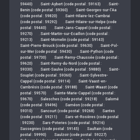
,
,
59440)
Saint-Aybert (code postal : 59163)
Saint-
,
Benin (code postal : 59360)
Saint-Georges-sur-l'Aa
,
(code postal : 59820)
Saint-Hilaire-lez-Cambrai
,
(code postal : 59292)
Saint-Hilaire-sur-Helpe (code
,
postal : 59440)
Saint-Jans-Cappel (code postal :
,
59270)
Saint-Martin-sur-Ecaillon (code postal :
,
,
59213)
Saint-Momelin (code postal : 59143)
,
Saint-Pierre-Brouck (code postal : 59630)
Saint-Pol-
,
sur-Mer (code postal : 59430)
Saint-Python (code
,
postal : 59730)
Saint-Remy-Chaussée (code postal :
,
59620)
Saint-Remy-du-Nord (code postal :
,
,
59330)
Saint-Saulve (code postal : 59880)
Saint-
,
Souplet (code postal : 59360)
Saint-Sylvestre-
,
Cappel (code postal : 59114)
Saint-Vaast-en-
,
Cambrésis (code postal : 59188)
Saint-Waast (code
,
postal : 59570)
Sainte-Marie-Cappel (code postal :
,
,
59670)
Salesches (code postal : 59218)
Salomé
,
(code postal : 59496)
Saméon (code postal :
,
,
59310)
Sancourt (code postal : 59268)
Santes
,
(code postal : 59211)
Sars-et-Rosières (code postal
,
,
: 59230)
Sars-Poteries (code postal : 59216)
,
Sassegnies (code postal : 59145)
Saultain (code
,
,
postal : 59990)
Saulzoir (code postal : 59227)