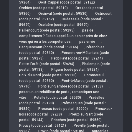
,
,
59264)
Oost-Cappel (code postal : 59122)
,
Orchies (code postal : 59310)
Ors (code postal :
,
,
59360)
Orsinval (code postal : 59530)
Ostricourt
,
(code postal : 59162)
Oudezeele (code postal :
,
,
59670)
Oxelaëre (code postal : 59670)
,
Paillencourt (code postal : 59295)
pas de
compétences ? Faites appel à un senior près de chez
,
,
vous qui en a les compétences.
pas envie
,
Pecquencourt (code postal : 59146)
Pérenchies
,
(code postal : 59840)
Péronne-en-Mélantois (code
,
,
postal : 59273)
Petit-Fayt (code postal : 59244)
,
Petite-Forêt (code postal : 59494)
Phalempin (code
,
,
postal : 59133)
Pitgam (code postal : 59284)
,
Poix-du-Nord (code postal : 59218)
Pommereuil
,
(code postal : 59360)
Pont-à-Marcq (code postal :
,
,
59710)
Pont-sur-Sambre (code postal : 59138)
poser un entrebâilleur de porte ; remastiquer une
,
,
vitre
Potelle (code postal : 59530)
Pradelles
,
(code postal : 59190)
Prémesques (code postal :
,
,
59840)
Préseau (code postal : 59990)
Preux-au-
,
Bois (code postal : 59288)
Preux-au-Sart (code
,
,
postal : 59144)
Prisches (code postal : 59550)
,
Prouvy (code postal : 59121)
Proville (code postal :
,
,
59267)
Provin (code postal : 59185)
purger les