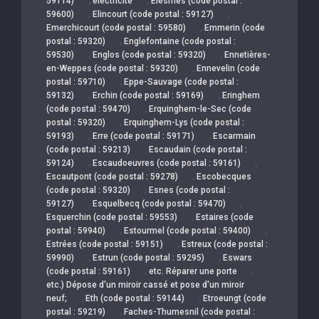
59114)
électricité
Elesmes (code postal :
,
,
59600)
Elincourt (code postal : 59127)
,
Emerchicourt (code postal : 59580)
Emmerin (code
,
postal : 59320)
Englefontaine (code postal :
,
,
59530)
Englos (code postal : 59320)
Ennetières-
,
en-Weppes (code postal : 59320)
Ennevelin (code
,
postal : 59710)
Eppe-Sauvage (code postal :
,
,
59132)
Erchin (code postal : 59169)
Eringhem
,
(code postal : 59470)
Erquinghem-le-Sec (code
,
postal : 59320)
Erquinghem-Lys (code postal :
,
,
59193)
Erre (code postal : 59171)
Escarmain
,
(code postal : 59213)
Escaudain (code postal :
,
,
59124)
Escaudoeuvres (code postal : 59161)
,
Escautpont (code postal : 59278)
Escobecques
,
(code postal : 59320)
Esnes (code postal :
,
,
59127)
Esquelbecq (code postal : 59470)
,
Esquerchin (code postal : 59553)
Estaires (code
,
,
postal : 59940)
Estourmel (code postal : 59400)
,
Estrées (code postal : 59151)
Estreux (code postal :
,
,
59990)
Estrun (code postal : 59295)
Eswars
,
,
(code postal : 59161)
etc. Réparer une porte
etc.) Dépose d'un miroir cassé et pose d'un miroir
,
,
neuf;
Eth (code postal : 59144)
Etroeungt (code
,
postal : 59219)
Faches-Thumesnil (code postal :