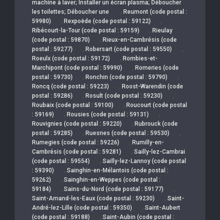
machine à laver; Installer un écran plasma; Déboucher
,
les toilettes; Déboucher une
Reumont (code postal :
,
,
59980)
Rexpoëde (code postal : 59122)
,
Ribécourt-la-Tour (code postal : 59159)
Rieulay
,
(code postal : 59870)
Rieux-en-Cambrésis (code
,
,
postal : 59277)
Robersart (code postal : 59550)
,
Roeulx (code postal : 59172)
Rombies-et-
,
Marchipont (code postal : 59990)
Romeries (code
,
,
postal : 59730)
Ronchin (code postal : 59790)
,
Roncq (code postal : 59223)
Roost-Warendin (code
,
,
postal : 59286)
Rosult (code postal : 59230)
,
Roubaix (code postal : 59100)
Roucourt (code postal
,
,
: 59169)
Rousies (code postal : 59131)
,
Rouvignies (code postal : 59220)
Rubrouck (code
,
,
postal : 59285)
Ruesnes (code postal : 59530)
,
Rumegies (code postal : 59226)
Rumilly-en-
,
Cambrésis (code postal : 59281)
Sailly-lez-Cambrai
,
(code postal : 59554)
Sailly-lez-Lannoy (code postal
,
: 59390)
Sainghin-en-Mélantois (code postal :
,
59262)
Sainghin-en-Weppes (code postal :
,
,
59184)
Sains-du-Nord (code postal : 59177)
,
Saint-Amand-les-Eaux (code postal : 59230)
Saint-
,
André-lez-Lille (code postal : 59350)
Saint-Aubert
,
(code postal : 59188)
Saint-Aubin (code postal :