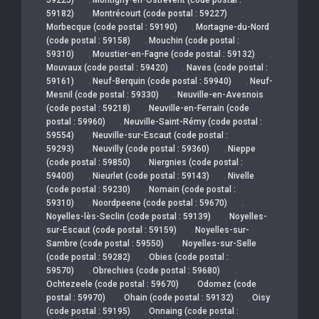
,
,
59182)
Montrécourt (code postal : 59227)
,
Morbecque (code postal : 59190)
Mortagne-du-Nord
,
(code postal : 59158)
Mouchin (code postal :
,
,
59310)
Moustier-en-Fagne (code postal : 59132)
,
Mouvaux (code postal : 59420)
Naves (code postal :
,
,
59161)
Neuf-Berquin (code postal : 59940)
Neuf-
,
Mesnil (code postal : 59330)
Neuville-en-Avesnois
,
(code postal : 59218)
Neuville-en-Ferrain (code
,
postal : 59960)
Neuville-Saint-Rémy (code postal :
,
59554)
Neuville-sur-Escaut (code postal :
,
,
59293)
Neuvilly (code postal : 59360)
Nieppe
,
(code postal : 59850)
Niergnies (code postal :
,
,
59400)
Nieurlet (code postal : 59143)
Nivelle
,
(code postal : 59230)
Nomain (code postal :
,
,
59310)
Noordpeene (code postal : 59670)
,
Noyelles-lès-Seclin (code postal : 59139)
Noyelles-
,
sur-Escaut (code postal : 59159)
Noyelles-sur-
,
Sambre (code postal : 59550)
Noyelles-sur-Selle
,
(code postal : 59282)
Obies (code postal :
,
,
59570)
Obrechies (code postal : 59680)
,
Ochtezeele (code postal : 59670)
Odomez (code
,
,
postal : 59970)
Ohain (code postal : 59132)
Oisy
,
(code postal : 59195)
Onnaing (code postal :