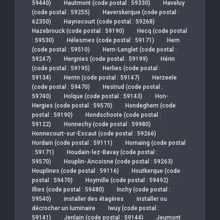
,
,
59440)
Hautmont (code postal : 59330)
Haveluy
,
(code postal : 59255)
Haverskerque (code postal :
,
,
62350)
Haynecourt (code postal : 59268)
,
Hazebrouck (code postal : 59190)
Hecq (code postal
,
,
: 59530)
Hélesmes (code postal : 59171)
Hem
,
(code postal : 59510)
Hem-Lenglet (code postal :
,
,
59247)
Hergnies (code postal : 59199)
Hérin
,
(code postal : 59195)
Herlies (code postal :
,
,
59134)
Herrin (code postal : 59147)
Herzeele
,
(code postal : 59470)
Hestrud (code postal :
,
,
59740)
Holque (code postal : 59143)
Hon-
,
Hergies (code postal : 59570)
Hondeghem (code
,
postal : 59190)
Hondschoote (code postal :
,
,
59122)
Honnechy (code postal : 59980)
,
Honnecourt-sur-Escaut (code postal : 59266)
,
Hordain (code postal : 59111)
Hornaing (code postal
,
: 59171)
Houdain-lez-Bavay (code postal :
,
59570)
Houplin-Ancoisne (code postal : 59263)
,
Houplines (code postal : 59116)
Houtkerque (code
,
,
postal : 59470)
Hoymille (code postal : 59492)
,
Illies (code postal : 59480)
Inchy (code postal :
,
,
59540)
installer des étagères
installer ou
,
décrocher un luminaire
Iwuy (code postal :
,
,
59141)
Jenlain (code postal : 59144)
Jeumont