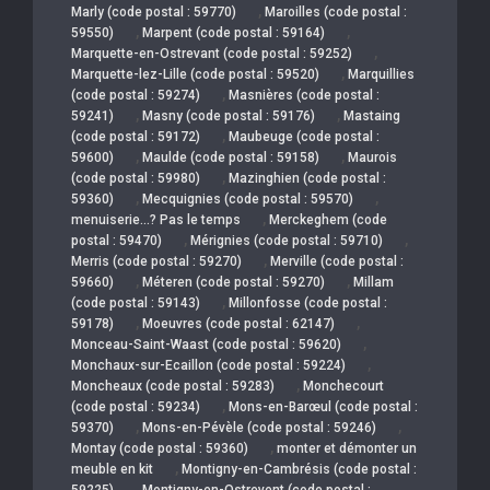
,
Marly (code postal : 59770)
Maroilles (code postal :
,
,
59550)
Marpent (code postal : 59164)
,
Marquette-en-Ostrevant (code postal : 59252)
,
Marquette-lez-Lille (code postal : 59520)
Marquillies
,
(code postal : 59274)
Masnières (code postal :
,
,
59241)
Masny (code postal : 59176)
Mastaing
,
(code postal : 59172)
Maubeuge (code postal :
,
,
59600)
Maulde (code postal : 59158)
Maurois
,
(code postal : 59980)
Mazinghien (code postal :
,
,
59360)
Mecquignies (code postal : 59570)
,
menuiserie…? Pas le temps
Merckeghem (code
,
,
postal : 59470)
Mérignies (code postal : 59710)
,
Merris (code postal : 59270)
Merville (code postal :
,
,
59660)
Méteren (code postal : 59270)
Millam
,
(code postal : 59143)
Millonfosse (code postal :
,
,
59178)
Moeuvres (code postal : 62147)
,
Monceau-Saint-Waast (code postal : 59620)
,
Monchaux-sur-Ecaillon (code postal : 59224)
,
Moncheaux (code postal : 59283)
Monchecourt
,
(code postal : 59234)
Mons-en-Barœul (code postal :
,
,
59370)
Mons-en-Pévèle (code postal : 59246)
,
Montay (code postal : 59360)
monter et démonter un
,
meuble en kit
Montigny-en-Cambrésis (code postal :
,
59225)
Montigny-en-Ostrevent (code postal :