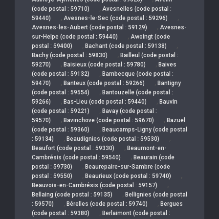
,
(code postal : 59710)
Avesnelles (code postal :
,
,
59440)
Avesnes-le-Sec (code postal : 59296)
,
Avesnes-les-Aubert (code postal : 59129)
Avesnes-
,
sur-Helpe (code postal : 59440)
Awoingt (code
,
,
postal : 59400)
Bachant (code postal : 59138)
,
Bachy (code postal : 59830)
Bailleul (code postal :
,
,
59270)
Baisieux (code postal : 59780)
Baives
,
(code postal : 59132)
Bambecque (code postal :
,
,
59470)
Banteux (code postal : 59266)
Bantigny
,
(code postal : 59554)
Bantouzelle (code postal :
,
,
59266)
Bas-Lieu (code postal : 59440)
Bauvin
,
(code postal : 59221)
Bavay (code postal :
,
,
59570)
Bavinchove (code postal : 59670)
Bazuel
,
(code postal : 59360)
Beaucamps-Ligny (code postal
,
,
: 59134)
Beaudignies (code postal : 59530)
,
Beaufort (code postal : 59330)
Beaumont-en-
,
Cambrésis (code postal : 59540)
Beaurain (code
,
postal : 59730)
Beaurepaire-sur-Sambre (code
,
,
postal : 59550)
Beaurieux (code postal : 59740)
,
Beauvois-en-Cambrésis (code postal : 59157)
,
Bellaing (code postal : 59135)
Bellignies (code postal
,
,
: 59570)
Bérelles (code postal : 59740)
Bergues
,
(code postal : 59380)
Berlaimont (code postal :