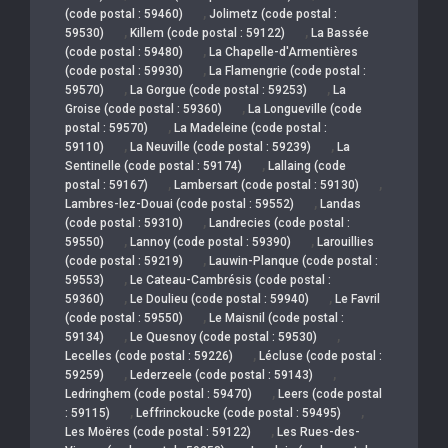
,
(code postal : 59460)
Jolimetz (code postal :
,
,
59530)
Killem (code postal : 59122)
La Bassée
,
(code postal : 59480)
La Chapelle-d'Armentières
,
(code postal : 59930)
La Flamengrie (code postal :
,
,
59570)
La Gorgue (code postal : 59253)
La
,
Groise (code postal : 59360)
La Longueville (code
,
postal : 59570)
La Madeleine (code postal :
,
,
59110)
La Neuville (code postal : 59239)
La
,
Sentinelle (code postal : 59174)
Lallaing (code
,
,
postal : 59167)
Lambersart (code postal : 59130)
,
Lambres-lez-Douai (code postal : 59552)
Landas
,
(code postal : 59310)
Landrecies (code postal :
,
,
59550)
Lannoy (code postal : 59390)
Larouillies
,
(code postal : 59219)
Lauwin-Planque (code postal :
,
59553)
Le Cateau-Cambrésis (code postal :
,
,
59360)
Le Doulieu (code postal : 59940)
Le Favril
,
(code postal : 59550)
Le Maisnil (code postal :
,
,
59134)
Le Quesnoy (code postal : 59530)
,
Lecelles (code postal : 59226)
Lécluse (code postal :
,
,
59259)
Lederzeele (code postal : 59143)
,
Ledringhem (code postal : 59470)
Leers (code postal
,
,
: 59115)
Leffrinckoucke (code postal : 59495)
,
Les Moëres (code postal : 59122)
Les Rues-des-