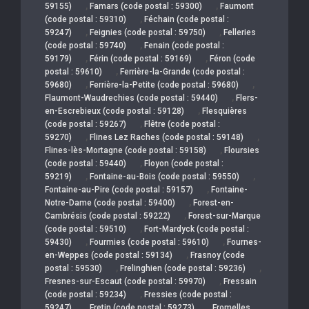
,
,
59155)
Famars (code postal : 59300)
Faumont
,
(code postal : 59310)
Féchain (code postal :
,
,
59247)
Feignies (code postal : 59750)
Felleries
,
(code postal : 59740)
Fenain (code postal :
,
,
59179)
Férin (code postal : 59169)
Féron (code
,
postal : 59610)
Ferrière-la-Grande (code postal :
,
,
59680)
Ferrière-la-Petite (code postal : 59680)
,
Flaumont-Waudrechies (code postal : 59440)
Flers-
,
en-Escrebieux (code postal : 59128)
Flesquières
,
(code postal : 59267)
Flêtre (code postal :
,
,
59270)
Flines Lez Raches (code postal : 59148)
,
Flines-lès-Mortagne (code postal : 59158)
Floursies
,
(code postal : 59440)
Floyon (code postal :
,
,
59219)
Fontaine-au-Bois (code postal : 59550)
,
Fontaine-au-Pire (code postal : 59157)
Fontaine-
,
Notre-Dame (code postal : 59400)
Forest-en-
,
Cambrésis (code postal : 59222)
Forest-sur-Marque
,
(code postal : 59510)
Fort-Mardyck (code postal :
,
,
59430)
Fourmies (code postal : 59610)
Fournes-
,
en-Weppes (code postal : 59134)
Frasnoy (code
,
,
postal : 59530)
Frelinghien (code postal : 59236)
,
Fresnes-sur-Escaut (code postal : 59970)
Fressain
,
(code postal : 59234)
Fressies (code postal :
,
,
59247)
Fretin (code postal : 59273)
Fromelles