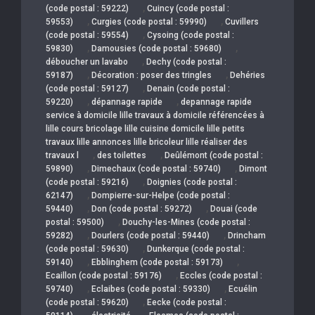
,
(code postal : 59222)
Cuincy (code postal :
,
,
59553)
Curgies (code postal : 59990)
Cuvillers
,
(code postal : 59554)
Cysoing (code postal :
,
,
59830)
Damousies (code postal : 59680)
,
déboucher un lavabo
Dechy (code postal :
,
,
59187)
Décoration : poser des tringles
Dehéries
,
(code postal : 59127)
Denain (code postal :
,
,
59220)
dépannage rapide
depannage rapide
service à domicile lille travaux à domicile référencées à
lille cours bricolage lille cuisine domicile lille petits
travaux lille annonces lille bricoleur lille réaliser des
,
,
travaux l
des toilettes
Deûlémont (code postal :
,
,
59890)
Dimechaux (code postal : 59740)
Dimont
,
(code postal : 59216)
Doignies (code postal :
,
62147)
Dompierre-sur-Helpe (code postal :
,
,
59440)
Don (code postal : 59272)
Douai (code
,
postal : 59500)
Douchy-les-Mines (code postal :
,
,
59282)
Dourlers (code postal : 59440)
Drincham
,
(code postal : 59630)
Dunkerque (code postal :
,
,
59140)
Ebblinghem (code postal : 59173)
,
Ecaillon (code postal : 59176)
Eccles (code postal :
,
,
59740)
Eclaibes (code postal : 59330)
Ecuélin
,
(code postal : 59620)
Eecke (code postal :
,
,