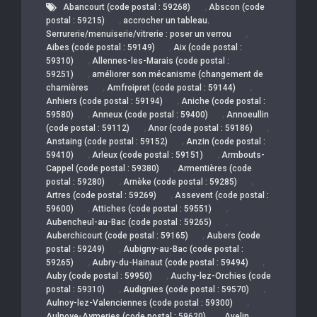
,
Abancourt (code postal : 59268)
Abscon (code
,
postal : 59215)
accrocher un tableau.
,
Serrurerie/menuiserie/vitrerie : poser un verrou
,
Aibes (code postal : 59149)
Aix (code postal :
,
59310)
Allennes-les-Marais (code postal :
,
59251)
améliorer son mécanisme (changement de
,
,
charnières
Amfroipret (code postal : 59144)
,
Anhiers (code postal : 59194)
Aniche (code postal :
,
,
59580)
Anneux (code postal : 59400)
Annoeullin
,
,
(code postal : 59112)
Anor (code postal : 59186)
,
Anstaing (code postal : 59152)
Anzin (code postal :
,
,
59410)
Arleux (code postal : 59151)
Armbouts-
,
Cappel (code postal : 59380)
Armentières (code
,
,
postal : 59280)
Arnèke (code postal : 59285)
,
Artres (code postal : 59269)
Assevent (code postal :
,
,
59600)
Attiches (code postal : 59551)
,
Aubencheul-au-Bac (code postal : 59265)
,
Auberchicourt (code postal : 59165)
Aubers (code
,
postal : 59249)
Aubigny-au-Bac (code postal :
,
,
59265)
Aubry-du-Hainaut (code postal : 59494)
,
Auby (code postal : 59950)
Auchy-lez-Orchies (code
,
,
postal : 59310)
Audignies (code postal : 59570)
,
Aulnoy-lez-Valenciennes (code postal : 59300)
,
Aulnoye-Aymeries (code postal : 59620)
Avelin