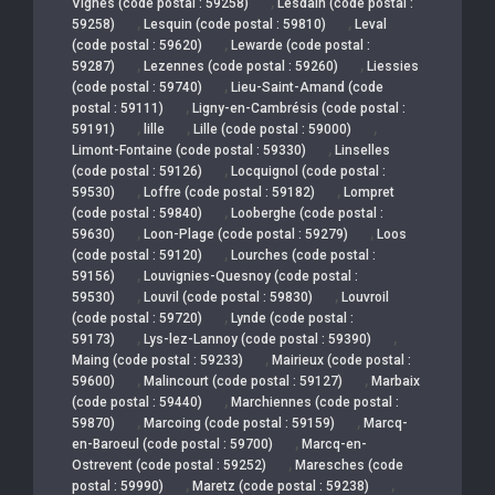
,
Vignes (code postal : 59258)
Lesdain (code postal :
,
,
59258)
Lesquin (code postal : 59810)
Leval
,
(code postal : 59620)
Lewarde (code postal :
,
,
59287)
Lezennes (code postal : 59260)
Liessies
,
(code postal : 59740)
Lieu-Saint-Amand (code
,
postal : 59111)
Ligny-en-Cambrésis (code postal :
,
,
,
59191)
lille
Lille (code postal : 59000)
,
Limont-Fontaine (code postal : 59330)
Linselles
,
(code postal : 59126)
Locquignol (code postal :
,
,
59530)
Loffre (code postal : 59182)
Lompret
,
(code postal : 59840)
Looberghe (code postal :
,
,
59630)
Loon-Plage (code postal : 59279)
Loos
,
(code postal : 59120)
Lourches (code postal :
,
59156)
Louvignies-Quesnoy (code postal :
,
,
59530)
Louvil (code postal : 59830)
Louvroil
,
(code postal : 59720)
Lynde (code postal :
,
,
59173)
Lys-lez-Lannoy (code postal : 59390)
,
Maing (code postal : 59233)
Mairieux (code postal :
,
,
59600)
Malincourt (code postal : 59127)
Marbaix
,
(code postal : 59440)
Marchiennes (code postal :
,
,
59870)
Marcoing (code postal : 59159)
Marcq-
,
en-Baroeul (code postal : 59700)
Marcq-en-
,
Ostrevent (code postal : 59252)
Maresches (code
,
,
postal : 59990)
Maretz (code postal : 59238)