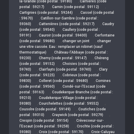
,
la-Grande (code postal : 59180)
Carnières (code
,
,
postal : 59217)
Carnin (code postal : 59112)
,
Cartignies (code postal : 59244)
Cassel (code postal
,
: 59670)
Catillon-sur-Sambre (code postal :
,
,
59360)
Cattenières (code postal : 59217)
Caudry
,
(code postal : 59540)
Caullery (code postal :
,
,
59191)
Cauroir (code postal : 59400)
Cerfontaine
,
,
(code postal : 59680)
changer un joint
changer
une vitre cassée. Eau : remplacer un robinet (sauf
,
thermostatique)
Château-l'Abbaye (code postal :
,
,
59230)
Chemy (code postal : 59147)
Chéreng
,
(code postal : 59152)
Choisies (code postal :
,
,
59740)
Clairfayts (code postal : 59740)
Clary
,
(code postal : 59225)
Cobrieux (code postal :
,
,
59830)
Colleret (code postal : 59680)
Comines
,
(code postal : 59560)
Condé-sur-l'Escaut (code
,
postal : 59163)
Coudekerque-Branche (code postal :
,
59210)
Coudekerque-Village (code postal :
,
,
59380)
Courchelettes (code postal : 59552)
,
Cousolre (code postal : 59149)
Coutiches (code
,
,
postal : 59310)
Craywick (code postal : 59279)
,
Crespin (code postal : 59154)
Crèvecoeur-sur-
,
l'Escaut (code postal : 59258)
Crochte (code postal :
,
,
59380)
Croix (code postal : 59170)
Croix-Caluyau