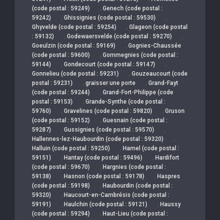
,
(code postal : 59249)
Genech (code postal :
,
,
59242)
Ghissignies (code postal : 59530)
,
Ghyvelde (code postal : 59254)
Glageon (code postal
,
,
: 59132)
Godewaersvelde (code postal : 59270)
,
Goeulzin (code postal : 59169)
Gognies-Chaussée
,
(code postal : 59600)
Gommegnies (code postal :
,
,
59144)
Gondecourt (code postal : 59147)
,
Gonnelieu (code postal : 59231)
Gouzeaucourt (code
,
,
postal : 59231)
graisser une porte
Grand-Fayt
,
(code postal : 59244)
Grand-Fort-Philippe (code
,
postal : 59153)
Grande-Synthe (code postal :
,
,
59760)
Gravelines (code postal : 59820)
Gruson
,
(code postal : 59152)
Guesnain (code postal :
,
,
59287)
Gussignies (code postal : 59570)
,
Hallennes-lez-Haubourdin (code postal : 59320)
,
Halluin (code postal : 59250)
Hamel (code postal :
,
,
59151)
Hantay (code postal : 59496)
Hardifort
,
(code postal : 59670)
Hargnies (code postal :
,
,
59138)
Hasnon (code postal : 59178)
Haspres
,
(code postal : 59198)
Haubourdin (code postal :
,
59320)
Haucourt-en-Cambrésis (code postal :
,
,
59191)
Haulchin (code postal : 59121)
Haussy
,
(code postal : 59294)
Haut-Lieu (code postal :