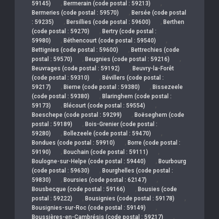
,
,
59145)
Bermerain (code postal : 59213)
,
Bermeries (code postal : 59570)
Bersée (code postal
,
,
: 59235)
Bersillies (code postal : 59600)
Berthen
,
(code postal : 59270)
Bertry (code postal :
,
,
59980)
Béthencourt (code postal : 59540)
,
Bettignies (code postal : 59600)
Bettrechies (code
,
,
postal : 59570)
Beugnies (code postal : 59216)
,
Beuvrages (code postal : 59192)
Beuvry-la-Forêt
,
(code postal : 59310)
Bévillers (code postal :
,
,
59217)
Bierne (code postal : 59380)
Bissezeele
,
(code postal : 59380)
Blaringhem (code postal :
,
,
59173)
Blécourt (code postal : 59554)
,
Boeschepe (code postal : 59299)
Boëseghem (code
,
postal : 59189)
Bois-Grenier (code postal :
,
,
59280)
Bollezeele (code postal : 59470)
,
Bondues (code postal : 59910)
Borre (code postal :
,
,
59190)
Bouchain (code postal : 59111)
,
Boulogne-sur-Helpe (code postal : 59440)
Bourbourg
,
(code postal : 59630)
Bourghelles (code postal :
,
,
59830)
Boursies (code postal : 62147)
,
Bousbecque (code postal : 59166)
Bousies (code
,
,
postal : 59222)
Bousignies (code postal : 59178)
,
Bousignies-sur-Roc (code postal : 59149)
,
Boussières-en-Cambrésis (code postal : 59217)