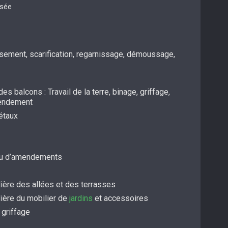
isée
ssement, scarification, regarnissage, démoussage,
es balcons : Travail de la terre, binage, griffage,
mendement
étaux
/ou d’amendements
ière des allées et des terrasses
lière du mobilier de
jardins
et accessoires
 griffage