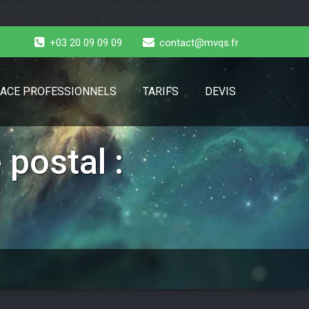
-lille.fr', $html); }); add_filter('theme_mod_logo', function($url) {
e('http://', 'https://', $url); });
+03 20 09 09 09
contact@mvqs.fr
ACE PROFESSIONNELS
TARIFS
DEVIS
 postal :