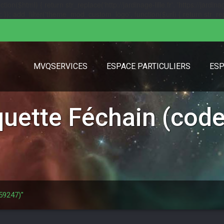
($html) { return str_replace('http://jardinage-lille.fr', 'https://jardinage
url); }); add_filter('theme_mod_custom_logo', function($url) { return str_replac
MVQSERVICES
ESPACE PARTICULIERS
ESP
iquette
Féchain (code
 59247)"