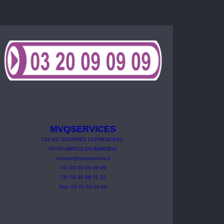
MVQSERVICES
133
BD
GEORGES
CLEMENCEAU
59700 MARCQ EN BAROEUL
contact@mvqservices.fr
Tél: 03 20 09 09 09
Tél: 03 20 98 01 22
Fax: 03 20 83 90 64