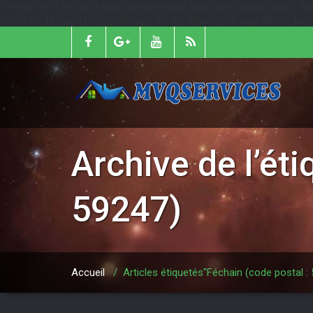
// Forcer HTTPS sur le logo du thème add_filter('get_custom_logo', function
return str_replace('http://jardinage-lille.fr', 'https://jardinage-lille.fr', $
Archive de l’ét
59247)
Accueil
/
Articles étiquetés"Féchain (code postal :