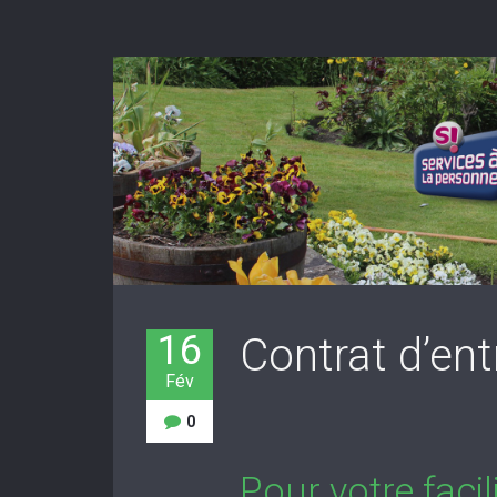
16
Contrat d’ent
Fév
0
Pour votre faci