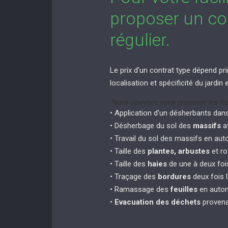
proposer un con
régulier.
Le prix d’un contrat type dépend pri
localisation et spécificité du jardi
Nous pouvons vous proposer les tra
• Application d’un désherbants dan
• Désherbage du sol des
massifs
af
• Travail du sol des massifs en au
• Taille des
plantes, arbustes
et ro
• Taille des
haies
de une à deux fois
• Traçage des
bordures
deux fois l
• Ramassage des
feuilles
en autom
•
Evacuation des déchets
provena