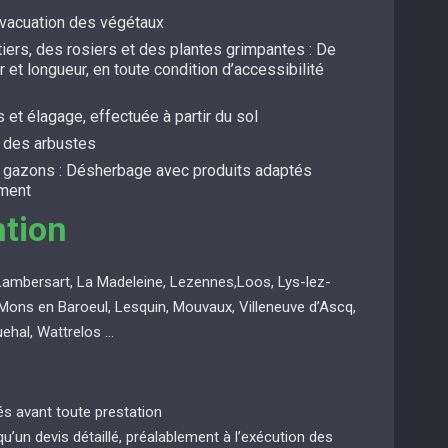
évacuation des végétaux
itiers, des rosiers et des plantes grimpantes : De
r et longueur, en toute condition d’accessibilité
s et élagage, effectuée à partir du sol
t des arbustes
s gazons : Désherbage avec produits adaptés
ement
ntion
Lambersart, La Madeleine, Lezennes,Loos, Lys-lez-
Mons en Baroeul, Lesquin, Mouvaux, Villeneuve d’Ascq,
uehal, Wattrelos …
ués avant toute prestation
 qu’un devis détaillé, préalablement à l’exécution des