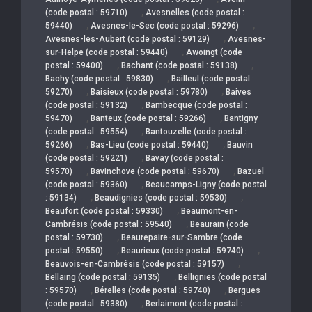
,
(code postal : 59710)
Avesnelles (code postal :
,
,
59440)
Avesnes-le-Sec (code postal : 59296)
,
Avesnes-les-Aubert (code postal : 59129)
Avesnes-
,
sur-Helpe (code postal : 59440)
Awoingt (code
,
,
postal : 59400)
Bachant (code postal : 59138)
,
Bachy (code postal : 59830)
Bailleul (code postal :
,
,
59270)
Baisieux (code postal : 59780)
Baives
,
(code postal : 59132)
Bambecque (code postal :
,
,
59470)
Banteux (code postal : 59266)
Bantigny
,
(code postal : 59554)
Bantouzelle (code postal :
,
,
59266)
Bas-Lieu (code postal : 59440)
Bauvin
,
(code postal : 59221)
Bavay (code postal :
,
,
59570)
Bavinchove (code postal : 59670)
Bazuel
,
(code postal : 59360)
Beaucamps-Ligny (code postal
,
,
: 59134)
Beaudignies (code postal : 59530)
,
Beaufort (code postal : 59330)
Beaumont-en-
,
Cambrésis (code postal : 59540)
Beaurain (code
,
postal : 59730)
Beaurepaire-sur-Sambre (code
,
,
postal : 59550)
Beaurieux (code postal : 59740)
,
Beauvois-en-Cambrésis (code postal : 59157)
,
Bellaing (code postal : 59135)
Bellignies (code postal
,
,
: 59570)
Bérelles (code postal : 59740)
Bergues
,
(code postal : 59380)
Berlaimont (code postal :