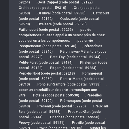
,
,
59264)
Oost-Cappel (code postal : 59122)
,
Orchies (code postal : 59310)
Ors (code postal :
,
,
59360)
Orsinval (code postal : 59530)
Ostricourt
,
(code postal : 59162)
Oudezeele (code postal :
,
,
59670)
Oxelaëre (code postal : 59670)
,
Paillencourt (code postal : 59295)
pas de
compétences ? Faites appel à un senior près de chez
,
,
vous qui en a les compétences.
pas envie
,
Pecquencourt (code postal : 59146)
Pérenchies
,
(code postal : 59840)
Péronne-en-Mélantois (code
,
,
postal : 59273)
Petit-Fayt (code postal : 59244)
,
Petite-Forêt (code postal : 59494)
Phalempin (code
,
,
postal : 59133)
Pitgam (code postal : 59284)
,
Poix-du-Nord (code postal : 59218)
Pommereuil
,
(code postal : 59360)
Pont-à-Marcq (code postal :
,
,
59710)
Pont-sur-Sambre (code postal : 59138)
poser un entrebâilleur de porte ; remastiquer une
,
,
vitre
Potelle (code postal : 59530)
Pradelles
,
(code postal : 59190)
Prémesques (code postal :
,
,
59840)
Préseau (code postal : 59990)
Preux-au-
,
Bois (code postal : 59288)
Preux-au-Sart (code
,
,
postal : 59144)
Prisches (code postal : 59550)
,
Prouvy (code postal : 59121)
Proville (code postal :
,
,
59267)
Provin (code postal : 59185)
purger les