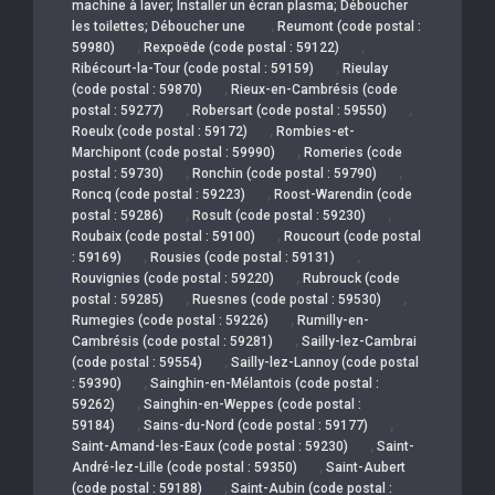
machine à laver; Installer un écran plasma; Déboucher
,
les toilettes; Déboucher une
Reumont (code postal :
,
,
59980)
Rexpoëde (code postal : 59122)
,
Ribécourt-la-Tour (code postal : 59159)
Rieulay
,
(code postal : 59870)
Rieux-en-Cambrésis (code
,
,
postal : 59277)
Robersart (code postal : 59550)
,
Roeulx (code postal : 59172)
Rombies-et-
,
Marchipont (code postal : 59990)
Romeries (code
,
,
postal : 59730)
Ronchin (code postal : 59790)
,
Roncq (code postal : 59223)
Roost-Warendin (code
,
,
postal : 59286)
Rosult (code postal : 59230)
,
Roubaix (code postal : 59100)
Roucourt (code postal
,
,
: 59169)
Rousies (code postal : 59131)
,
Rouvignies (code postal : 59220)
Rubrouck (code
,
,
postal : 59285)
Ruesnes (code postal : 59530)
,
Rumegies (code postal : 59226)
Rumilly-en-
,
Cambrésis (code postal : 59281)
Sailly-lez-Cambrai
,
(code postal : 59554)
Sailly-lez-Lannoy (code postal
,
: 59390)
Sainghin-en-Mélantois (code postal :
,
59262)
Sainghin-en-Weppes (code postal :
,
,
59184)
Sains-du-Nord (code postal : 59177)
,
Saint-Amand-les-Eaux (code postal : 59230)
Saint-
,
André-lez-Lille (code postal : 59350)
Saint-Aubert
,
(code postal : 59188)
Saint-Aubin (code postal :