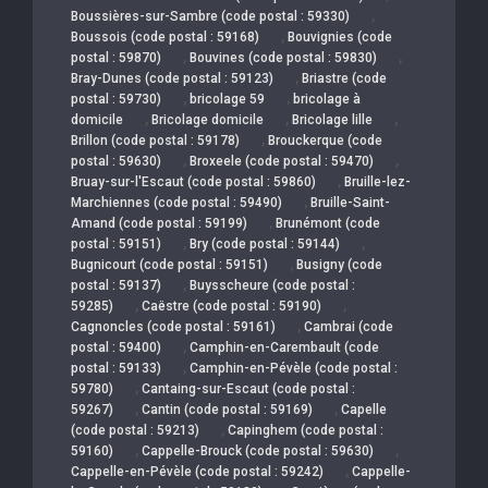
,
Boussières-sur-Sambre (code postal : 59330)
,
Boussois (code postal : 59168)
Bouvignies (code
,
,
postal : 59870)
Bouvines (code postal : 59830)
,
Bray-Dunes (code postal : 59123)
Briastre (code
,
,
postal : 59730)
bricolage 59
bricolage à
,
,
,
domicile
Bricolage domicile
Bricolage lille
,
Brillon (code postal : 59178)
Brouckerque (code
,
,
postal : 59630)
Broxeele (code postal : 59470)
,
Bruay-sur-l'Escaut (code postal : 59860)
Bruille-lez-
,
Marchiennes (code postal : 59490)
Bruille-Saint-
,
Amand (code postal : 59199)
Brunémont (code
,
,
postal : 59151)
Bry (code postal : 59144)
,
Bugnicourt (code postal : 59151)
Busigny (code
,
postal : 59137)
Buysscheure (code postal :
,
,
59285)
Caëstre (code postal : 59190)
,
Cagnoncles (code postal : 59161)
Cambrai (code
,
postal : 59400)
Camphin-en-Carembault (code
,
postal : 59133)
Camphin-en-Pévèle (code postal :
,
59780)
Cantaing-sur-Escaut (code postal :
,
,
59267)
Cantin (code postal : 59169)
Capelle
,
(code postal : 59213)
Capinghem (code postal :
,
,
59160)
Cappelle-Brouck (code postal : 59630)
,
Cappelle-en-Pévèle (code postal : 59242)
Cappelle-