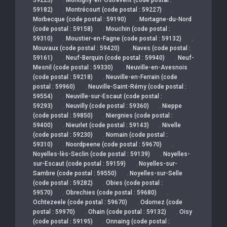
,
,
59182)
Montrécourt (code postal : 59227)
,
Morbecque (code postal : 59190)
Mortagne-du-Nord
,
(code postal : 59158)
Mouchin (code postal :
,
,
59310)
Moustier-en-Fagne (code postal : 59132)
,
Mouvaux (code postal : 59420)
Naves (code postal :
,
,
59161)
Neuf-Berquin (code postal : 59940)
Neuf-
,
Mesnil (code postal : 59330)
Neuville-en-Avesnois
,
(code postal : 59218)
Neuville-en-Ferrain (code
,
postal : 59960)
Neuville-Saint-Rémy (code postal :
,
59554)
Neuville-sur-Escaut (code postal :
,
,
59293)
Neuvilly (code postal : 59360)
Nieppe
,
(code postal : 59850)
Niergnies (code postal :
,
,
59400)
Nieurlet (code postal : 59143)
Nivelle
,
(code postal : 59230)
Nomain (code postal :
,
,
59310)
Noordpeene (code postal : 59670)
,
Noyelles-lès-Seclin (code postal : 59139)
Noyelles-
,
sur-Escaut (code postal : 59159)
Noyelles-sur-
,
Sambre (code postal : 59550)
Noyelles-sur-Selle
,
(code postal : 59282)
Obies (code postal :
,
,
59570)
Obrechies (code postal : 59680)
,
Ochtezeele (code postal : 59670)
Odomez (code
,
,
postal : 59970)
Ohain (code postal : 59132)
Oisy
,
(code postal : 59195)
Onnaing (code postal :