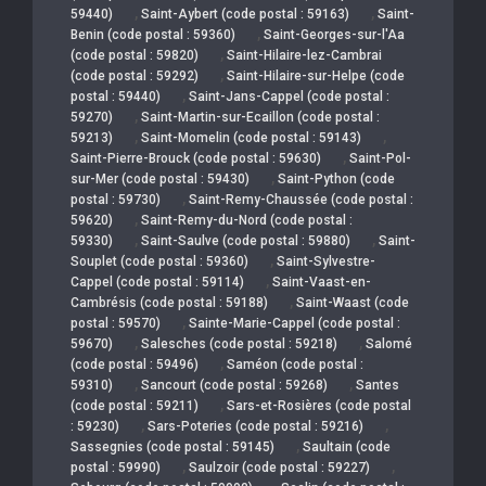
,
,
59440)
Saint-Aybert (code postal : 59163)
Saint-
,
Benin (code postal : 59360)
Saint-Georges-sur-l'Aa
,
(code postal : 59820)
Saint-Hilaire-lez-Cambrai
,
(code postal : 59292)
Saint-Hilaire-sur-Helpe (code
,
postal : 59440)
Saint-Jans-Cappel (code postal :
,
59270)
Saint-Martin-sur-Ecaillon (code postal :
,
,
59213)
Saint-Momelin (code postal : 59143)
,
Saint-Pierre-Brouck (code postal : 59630)
Saint-Pol-
,
sur-Mer (code postal : 59430)
Saint-Python (code
,
postal : 59730)
Saint-Remy-Chaussée (code postal :
,
59620)
Saint-Remy-du-Nord (code postal :
,
,
59330)
Saint-Saulve (code postal : 59880)
Saint-
,
Souplet (code postal : 59360)
Saint-Sylvestre-
,
Cappel (code postal : 59114)
Saint-Vaast-en-
,
Cambrésis (code postal : 59188)
Saint-Waast (code
,
postal : 59570)
Sainte-Marie-Cappel (code postal :
,
,
59670)
Salesches (code postal : 59218)
Salomé
,
(code postal : 59496)
Saméon (code postal :
,
,
59310)
Sancourt (code postal : 59268)
Santes
,
(code postal : 59211)
Sars-et-Rosières (code postal
,
,
: 59230)
Sars-Poteries (code postal : 59216)
,
Sassegnies (code postal : 59145)
Saultain (code
,
,
postal : 59990)
Saulzoir (code postal : 59227)