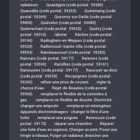
,
,
radiateurs
Quaëdypre (code postal : 59380)
,
Quarouble (code postal : 59243)
Quérénaing (code
,
postal : 59269)
Quesnoy-sur-Deûle (code postal :
,
,
59890)
Quiévelon (code postal : 59680)
,
Quiévrechain (code postal : 59920)
Quiévy (code
,
,
postal : 59214)
raboter
Râches (code postal :
,
59194)
Radinghem-en-Weppes (code postal :
,
59320)
Raillencourt-Sainte-Olle (code postal :
,
,
59554)
Raimbeaucourt (code postal : 59283)
,
Rainsars (code postal : 59177)
Raismes (code
,
,
postal : 59590)
Ramillies (code postal : 59161)
,
Ramousies (code postal : 59177)
Raucourt-au-Bois
,
(code postal : 59530)
Recquignies (code postal :
,
,
59245)
refixer une prise de courant
régler la
,
chasse d’eau
Rejet-de-Beaulieu (code postal :
,
59360)
remplacer le flexible de la cuisinière à
,
gaz.
remplacer un flexible de douche. Électricité :
,
changer une ampoule
remplacer un interrupteur.
Appareils électroménagers : changer le filtre d’une
,
,
hotte
remplacer une poignée
Renescure (code
,
,
postal : 59173)
réparer une charnière
Réparer
une fuite d'eau en urgence; Changer un joint; Poser une
tringle à rideaux; Purger un radiateur; Brancher une