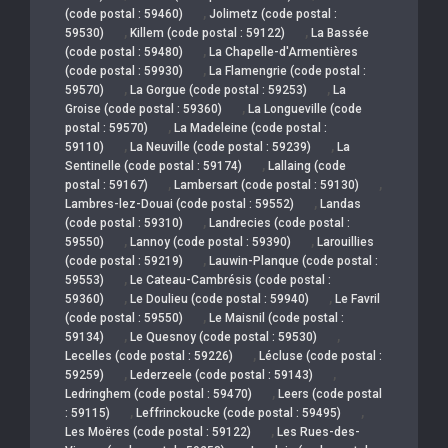
,
(code postal : 59460)
Jolimetz (code postal :
,
,
59530)
Killem (code postal : 59122)
La Bassée
,
(code postal : 59480)
La Chapelle-d'Armentières
,
(code postal : 59930)
La Flamengrie (code postal :
,
,
59570)
La Gorgue (code postal : 59253)
La
,
Groise (code postal : 59360)
La Longueville (code
,
postal : 59570)
La Madeleine (code postal :
,
,
59110)
La Neuville (code postal : 59239)
La
,
Sentinelle (code postal : 59174)
Lallaing (code
,
,
postal : 59167)
Lambersart (code postal : 59130)
,
Lambres-lez-Douai (code postal : 59552)
Landas
,
(code postal : 59310)
Landrecies (code postal :
,
,
59550)
Lannoy (code postal : 59390)
Larouillies
,
(code postal : 59219)
Lauwin-Planque (code postal :
,
59553)
Le Cateau-Cambrésis (code postal :
,
,
59360)
Le Doulieu (code postal : 59940)
Le Favril
,
(code postal : 59550)
Le Maisnil (code postal :
,
,
59134)
Le Quesnoy (code postal : 59530)
,
Lecelles (code postal : 59226)
Lécluse (code postal :
,
,
59259)
Lederzeele (code postal : 59143)
,
Ledringhem (code postal : 59470)
Leers (code postal
,
,
: 59115)
Leffrinckoucke (code postal : 59495)
,
Les Moëres (code postal : 59122)
Les Rues-des-