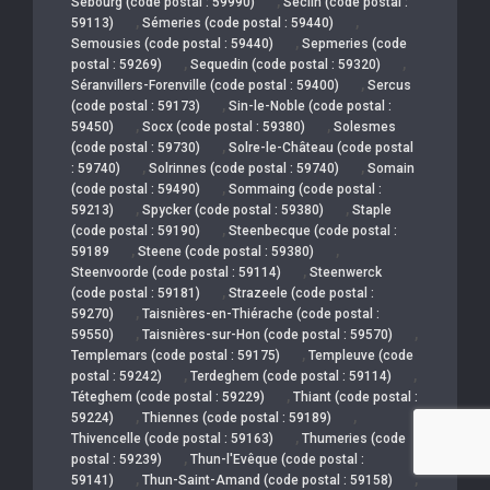
,
Sebourg (code postal : 59990)
Seclin (code postal :
,
,
59113)
Sémeries (code postal : 59440)
,
Semousies (code postal : 59440)
Sepmeries (code
,
,
postal : 59269)
Sequedin (code postal : 59320)
,
Séranvillers-Forenville (code postal : 59400)
Sercus
,
(code postal : 59173)
Sin-le-Noble (code postal :
,
,
59450)
Socx (code postal : 59380)
Solesmes
,
(code postal : 59730)
Solre-le-Château (code postal
,
,
: 59740)
Solrinnes (code postal : 59740)
Somain
,
(code postal : 59490)
Sommaing (code postal :
,
,
59213)
Spycker (code postal : 59380)
Staple
,
(code postal : 59190)
Steenbecque (code postal :
,
,
59189
Steene (code postal : 59380)
,
Steenvoorde (code postal : 59114)
Steenwerck
,
(code postal : 59181)
Strazeele (code postal :
,
59270)
Taisnières-en-Thiérache (code postal :
,
,
59550)
Taisnières-sur-Hon (code postal : 59570)
,
Templemars (code postal : 59175)
Templeuve (code
,
,
postal : 59242)
Terdeghem (code postal : 59114)
,
Téteghem (code postal : 59229)
Thiant (code postal :
,
,
59224)
Thiennes (code postal : 59189)
,
Thivencelle (code postal : 59163)
Thumeries (code
,
postal : 59239)
Thun-l'Evêque (code postal :
,
,
59141)
Thun-Saint-Amand (code postal : 59158)