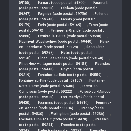
,
,
59155)
Famars (code postal : 59300)
Faumont
,
(code postal : 59310)
Féchain (code postal :
,
,
59247)
Feignies (code postal : 59750)
Felleries
,
(code postal : 59740)
Fenain (code postal :
,
,
59179)
Férin (code postal : 59169)
Féron (code
,
postal : 59610)
Ferrière-la-Grande (code postal :
,
,
59680)
Ferrière-la-Petite (code postal : 59680)
,
Flaumont-Waudrechies (code postal : 59440)
Flers-
,
en-Escrebieux (code postal : 59128)
Flesquières
,
(code postal : 59267)
Flêtre (code postal :
,
,
59270)
Flines Lez Raches (code postal : 59148)
,
Flines-lès-Mortagne (code postal : 59158)
Floursies
,
(code postal : 59440)
Floyon (code postal :
,
,
59219)
Fontaine-au-Bois (code postal : 59550)
,
Fontaine-au-Pire (code postal : 59157)
Fontaine-
,
Notre-Dame (code postal : 59400)
Forest-en-
,
Cambrésis (code postal : 59222)
Forest-sur-Marque
,
(code postal : 59510)
Fort-Mardyck (code postal :
,
,
59430)
Fourmies (code postal : 59610)
Fournes-
,
en-Weppes (code postal : 59134)
Frasnoy (code
,
,
postal : 59530)
Frelinghien (code postal : 59236)
,
Fresnes-sur-Escaut (code postal : 59970)
Fressain
,
(code postal : 59234)
Fressies (code postal :
,
,
59247)
Fretin (code postal : 59273)
Fromelles