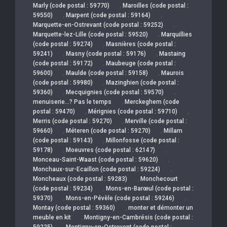
,
Marly (code postal : 59770)
Maroilles (code postal :
,
,
59550)
Marpent (code postal : 59164)
,
Marquette-en-Ostrevant (code postal : 59252)
,
Marquette-lez-Lille (code postal : 59520)
Marquillies
,
(code postal : 59274)
Masnières (code postal :
,
,
59241)
Masny (code postal : 59176)
Mastaing
,
(code postal : 59172)
Maubeuge (code postal :
,
,
59600)
Maulde (code postal : 59158)
Maurois
,
(code postal : 59980)
Mazinghien (code postal :
,
,
59360)
Mecquignies (code postal : 59570)
,
menuiserie…? Pas le temps
Merckeghem (code
,
,
postal : 59470)
Mérignies (code postal : 59710)
,
Merris (code postal : 59270)
Merville (code postal :
,
,
59660)
Méteren (code postal : 59270)
Millam
,
(code postal : 59143)
Millonfosse (code postal :
,
,
59178)
Moeuvres (code postal : 62147)
,
Monceau-Saint-Waast (code postal : 59620)
,
Monchaux-sur-Ecaillon (code postal : 59224)
,
Moncheaux (code postal : 59283)
Monchecourt
,
(code postal : 59234)
Mons-en-Barœul (code postal :
,
,
59370)
Mons-en-Pévèle (code postal : 59246)
,
Montay (code postal : 59360)
monter et démonter un
,
meuble en kit
Montigny-en-Cambrésis (code postal :
,
59225)
Montigny-en-Ostrevent (code postal :