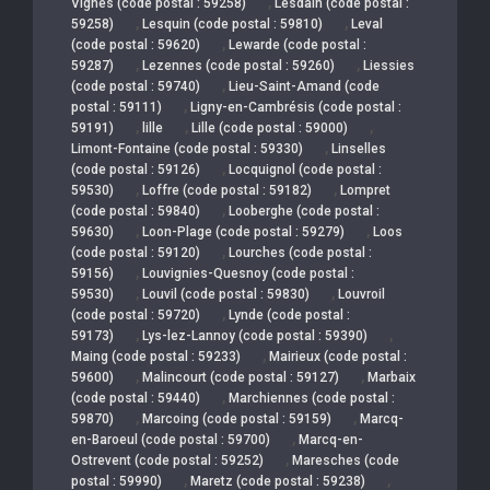
,
Vignes (code postal : 59258)
Lesdain (code postal :
,
,
59258)
Lesquin (code postal : 59810)
Leval
,
(code postal : 59620)
Lewarde (code postal :
,
,
59287)
Lezennes (code postal : 59260)
Liessies
,
(code postal : 59740)
Lieu-Saint-Amand (code
,
postal : 59111)
Ligny-en-Cambrésis (code postal :
,
,
,
59191)
lille
Lille (code postal : 59000)
,
Limont-Fontaine (code postal : 59330)
Linselles
,
(code postal : 59126)
Locquignol (code postal :
,
,
59530)
Loffre (code postal : 59182)
Lompret
,
(code postal : 59840)
Looberghe (code postal :
,
,
59630)
Loon-Plage (code postal : 59279)
Loos
,
(code postal : 59120)
Lourches (code postal :
,
59156)
Louvignies-Quesnoy (code postal :
,
,
59530)
Louvil (code postal : 59830)
Louvroil
,
(code postal : 59720)
Lynde (code postal :
,
,
59173)
Lys-lez-Lannoy (code postal : 59390)
,
Maing (code postal : 59233)
Mairieux (code postal :
,
,
59600)
Malincourt (code postal : 59127)
Marbaix
,
(code postal : 59440)
Marchiennes (code postal :
,
,
59870)
Marcoing (code postal : 59159)
Marcq-
,
en-Baroeul (code postal : 59700)
Marcq-en-
,
Ostrevent (code postal : 59252)
Maresches (code
,
,
postal : 59990)
Maretz (code postal : 59238)