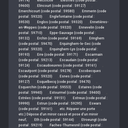
59114)
électricité
Elesmes (code postal :
,
,
59600)
Elincourt (code postal : 59127)
,
Emerchicourt (code postal : 59580)
Emmerin (code
,
postal : 59320)
Englefontaine (code postal :
,
,
59530)
Englos (code postal : 59320)
Ennetières-
,
en-Weppes (code postal : 59320)
Ennevelin (code
,
postal : 59710)
Eppe-Sauvage (code postal :
,
,
59132)
Erchin (code postal : 59169)
Eringhem
,
(code postal : 59470)
Erquinghem-le-Sec (code
,
postal : 59320)
Erquinghem-Lys (code postal :
,
,
59193)
Erre (code postal : 59171)
Escarmain
,
(code postal : 59213)
Escaudain (code postal :
,
,
59124)
Escaudoeuvres (code postal : 59161)
,
Escautpont (code postal : 59278)
Escobecques
,
(code postal : 59320)
Esnes (code postal :
,
,
59127)
Esquelbecq (code postal : 59470)
,
Esquerchin (code postal : 59553)
Estaires (code
,
,
postal : 59940)
Estourmel (code postal : 59400)
,
Estrées (code postal : 59151)
Estreux (code postal :
,
,
59990)
Estrun (code postal : 59295)
Eswars
,
,
(code postal : 59161)
etc. Réparer une porte
etc.) Dépose d'un miroir cassé et pose d'un miroir
,
,
neuf;
Eth (code postal : 59144)
Etroeungt (code
,
postal : 59219)
Faches-Thumesnil (code postal :