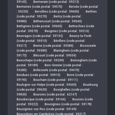
,
,
59145)
Bermerain (code postal : 59213)
,
Bermeries (code postal : 59570)
Bersée (code postal
,
,
: 59235)
Bersillies (code postal : 59600)
Berthen
,
(code postal : 59270)
Bertry (code postal :
,
,
59980)
Béthencourt (code postal : 59540)
,
Bettignies (code postal : 59600)
Bettrechies (code
,
,
postal : 59570)
Beugnies (code postal : 59216)
,
Beuvrages (code postal : 59192)
Beuvry-la-Forêt
,
(code postal : 59310)
Bévillers (code postal :
,
,
59217)
Bierne (code postal : 59380)
Bissezeele
,
(code postal : 59380)
Blaringhem (code postal :
,
,
59173)
Blécourt (code postal : 59554)
,
Boeschepe (code postal : 59299)
Boëseghem (code
,
postal : 59189)
Bois-Grenier (code postal :
,
,
59280)
Bollezeele (code postal : 59470)
,
Bondues (code postal : 59910)
Borre (code postal :
,
,
59190)
Bouchain (code postal : 59111)
,
Boulogne-sur-Helpe (code postal : 59440)
Bourbourg
,
(code postal : 59630)
Bourghelles (code postal :
,
,
59830)
Boursies (code postal : 62147)
,
Bousbecque (code postal : 59166)
Bousies (code
,
,
postal : 59222)
Bousignies (code postal : 59178)
,
Bousignies-sur-Roc (code postal : 59149)
,
Boussières-en-Cambrésis (code postal : 59217)