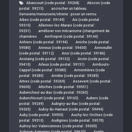
,
Abancourt (code postal : 59268)
Abscon (code
,
postal : 59215)
accrocher un tableau.
,
Serrurerie/menuiserie/vitrerie : poser un verrou
,
Aibes (code postal : 59149)
Aix (code postal :
,
59310)
Allennes-les-Marais (code postal :
,
59251)
améliorer son mécanisme (changement de
,
,
charnières
Amfroipret (code postal : 59144)
,
Anhiers (code postal : 59194)
Aniche (code postal :
,
,
59580)
Anneux (code postal : 59400)
Annoeullin
,
,
(code postal : 59112)
Anor (code postal : 59186)
,
Anstaing (code postal : 59152)
Anzin (code postal :
,
,
59410)
Arleux (code postal : 59151)
Armbouts-
,
Cappel (code postal : 59380)
Armentières (code
,
,
postal : 59280)
Arnèke (code postal : 59285)
,
Artres (code postal : 59269)
Assevent (code postal :
,
,
59600)
Attiches (code postal : 59551)
,
Aubencheul-au-Bac (code postal : 59265)
,
Auberchicourt (code postal : 59165)
Aubers (code
,
postal : 59249)
Aubigny-au-Bac (code postal :
,
,
59265)
Aubry-du-Hainaut (code postal : 59494)
,
Auby (code postal : 59950)
Auchy-lez-Orchies (code
,
,
postal : 59310)
Audignies (code postal : 59570)
,
Aulnoy-lez-Valenciennes (code postal : 59300)
,
Aulnoye-Aymeries (code postal : 59620)
Avelin