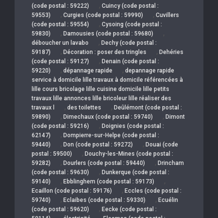
,
(code postal : 59222)
Cuincy (code postal :
,
,
59553)
Curgies (code postal : 59990)
Cuvillers
,
(code postal : 59554)
Cysoing (code postal :
,
,
59830)
Damousies (code postal : 59680)
,
déboucher un lavabo
Dechy (code postal :
,
,
59187)
Décoration : poser des tringles
Dehéries
,
(code postal : 59127)
Denain (code postal :
,
,
59220)
dépannage rapide
depannage rapide
service à domicile lille travaux à domicile référencées à
lille cours bricolage lille cuisine domicile lille petits
travaux lille annonces lille bricoleur lille réaliser des
,
,
travaux l
des toilettes
Deûlémont (code postal :
,
,
59890)
Dimechaux (code postal : 59740)
Dimont
,
(code postal : 59216)
Doignies (code postal :
,
62147)
Dompierre-sur-Helpe (code postal :
,
,
59440)
Don (code postal : 59272)
Douai (code
,
postal : 59500)
Douchy-les-Mines (code postal :
,
,
59282)
Dourlers (code postal : 59440)
Drincham
,
(code postal : 59630)
Dunkerque (code postal :
,
,
59140)
Ebblinghem (code postal : 59173)
,
Ecaillon (code postal : 59176)
Eccles (code postal :
,
,
59740)
Eclaibes (code postal : 59330)
Ecuélin
,
(code postal : 59620)
Eecke (code postal :
,
,