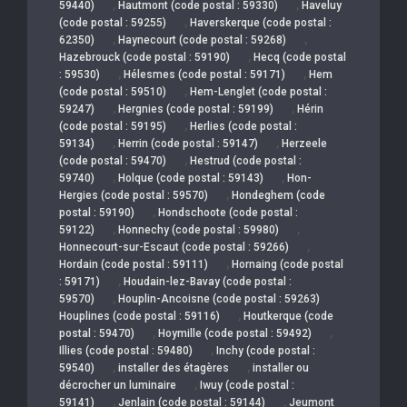
,
,
59440)
Hautmont (code postal : 59330)
Haveluy
,
(code postal : 59255)
Haverskerque (code postal :
,
,
62350)
Haynecourt (code postal : 59268)
,
Hazebrouck (code postal : 59190)
Hecq (code postal
,
,
: 59530)
Hélesmes (code postal : 59171)
Hem
,
(code postal : 59510)
Hem-Lenglet (code postal :
,
,
59247)
Hergnies (code postal : 59199)
Hérin
,
(code postal : 59195)
Herlies (code postal :
,
,
59134)
Herrin (code postal : 59147)
Herzeele
,
(code postal : 59470)
Hestrud (code postal :
,
,
59740)
Holque (code postal : 59143)
Hon-
,
Hergies (code postal : 59570)
Hondeghem (code
,
postal : 59190)
Hondschoote (code postal :
,
,
59122)
Honnechy (code postal : 59980)
,
Honnecourt-sur-Escaut (code postal : 59266)
,
Hordain (code postal : 59111)
Hornaing (code postal
,
: 59171)
Houdain-lez-Bavay (code postal :
,
59570)
Houplin-Ancoisne (code postal : 59263)
,
Houplines (code postal : 59116)
Houtkerque (code
,
,
postal : 59470)
Hoymille (code postal : 59492)
,
Illies (code postal : 59480)
Inchy (code postal :
,
,
59540)
installer des étagères
installer ou
,
décrocher un luminaire
Iwuy (code postal :
,
,
59141)
Jenlain (code postal : 59144)
Jeumont