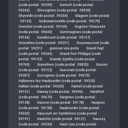
,
(code postal : 59249)
Genech (code postal :
,
,
59242)
Ghissignies (code postal : 59530)
,
Ghyvelde (code postal : 59254)
Glageon (code postal
,
,
: 59132)
Godewaersvelde (code postal : 59270)
,
Goeulzin (code postal : 59169)
Gognies-Chaussée
,
(code postal : 59600)
Gommegnies (code postal :
,
,
59144)
Gondecourt (code postal : 59147)
,
Gonnelieu (code postal : 59231)
Gouzeaucourt (code
,
,
postal : 59231)
graisser une porte
Grand-Fayt
,
(code postal : 59244)
Grand-Fort-Philippe (code
,
postal : 59153)
Grande-Synthe (code postal :
,
,
59760)
Gravelines (code postal : 59820)
Gruson
,
(code postal : 59152)
Guesnain (code postal :
,
,
59287)
Gussignies (code postal : 59570)
,
Hallennes-lez-Haubourdin (code postal : 59320)
,
Halluin (code postal : 59250)
Hamel (code postal :
,
,
59151)
Hantay (code postal : 59496)
Hardifort
,
(code postal : 59670)
Hargnies (code postal :
,
,
59138)
Hasnon (code postal : 59178)
Haspres
,
(code postal : 59198)
Haubourdin (code postal :
,
59320)
Haucourt-en-Cambrésis (code postal :
,
,
59191)
Haulchin (code postal : 59121)
Haussy
,
(code postal : 59294)
Haut-Lieu (code postal :