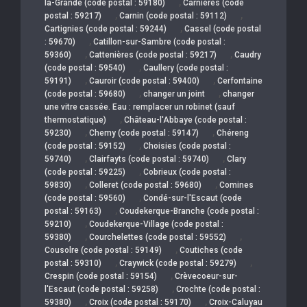
,
la-Grande (code postal : 59180)
Carnières (code
,
,
postal : 59217)
Carnin (code postal : 59112)
,
Cartignies (code postal : 59244)
Cassel (code postal
,
: 59670)
Catillon-sur-Sambre (code postal :
,
,
59360)
Cattenières (code postal : 59217)
Caudry
,
(code postal : 59540)
Caullery (code postal :
,
,
59191)
Cauroir (code postal : 59400)
Cerfontaine
,
,
(code postal : 59680)
changer un joint
changer
une vitre cassée. Eau : remplacer un robinet (sauf
,
thermostatique)
Château-l'Abbaye (code postal :
,
,
59230)
Chemy (code postal : 59147)
Chéreng
,
(code postal : 59152)
Choisies (code postal :
,
,
59740)
Clairfayts (code postal : 59740)
Clary
,
(code postal : 59225)
Cobrieux (code postal :
,
,
59830)
Colleret (code postal : 59680)
Comines
,
(code postal : 59560)
Condé-sur-l'Escaut (code
,
postal : 59163)
Coudekerque-Branche (code postal :
,
59210)
Coudekerque-Village (code postal :
,
,
59380)
Courchelettes (code postal : 59552)
,
Cousolre (code postal : 59149)
Coutiches (code
,
,
postal : 59310)
Craywick (code postal : 59279)
,
Crespin (code postal : 59154)
Crèvecoeur-sur-
,
l'Escaut (code postal : 59258)
Crochte (code postal :
,
,
59380)
Croix (code postal : 59170)
Croix-Caluyau