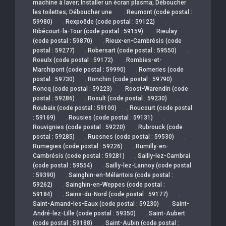
machine à laver; Installer un écran plasma; Déboucher
,
les toilettes; Déboucher une
Reumont (code postal :
,
,
59980)
Rexpoëde (code postal : 59122)
,
Ribécourt-la-Tour (code postal : 59159)
Rieulay
,
(code postal : 59870)
Rieux-en-Cambrésis (code
,
,
postal : 59277)
Robersart (code postal : 59550)
,
Roeulx (code postal : 59172)
Rombies-et-
,
Marchipont (code postal : 59990)
Romeries (code
,
,
postal : 59730)
Ronchin (code postal : 59790)
,
Roncq (code postal : 59223)
Roost-Warendin (code
,
,
postal : 59286)
Rosult (code postal : 59230)
,
Roubaix (code postal : 59100)
Roucourt (code postal
,
,
: 59169)
Rousies (code postal : 59131)
,
Rouvignies (code postal : 59220)
Rubrouck (code
,
,
postal : 59285)
Ruesnes (code postal : 59530)
,
Rumegies (code postal : 59226)
Rumilly-en-
,
Cambrésis (code postal : 59281)
Sailly-lez-Cambrai
,
(code postal : 59554)
Sailly-lez-Lannoy (code postal
,
: 59390)
Sainghin-en-Mélantois (code postal :
,
59262)
Sainghin-en-Weppes (code postal :
,
,
59184)
Sains-du-Nord (code postal : 59177)
,
Saint-Amand-les-Eaux (code postal : 59230)
Saint-
,
André-lez-Lille (code postal : 59350)
Saint-Aubert
,
(code postal : 59188)
Saint-Aubin (code postal :