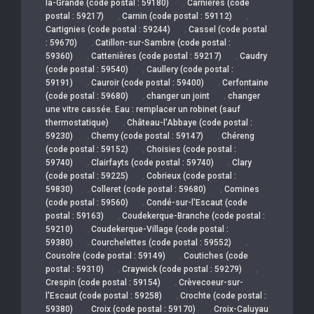
,
la-Grande (code postal : 59180)
Carnières (code
,
,
postal : 59217)
Carnin (code postal : 59112)
,
Cartignies (code postal : 59244)
Cassel (code postal
,
: 59670)
Catillon-sur-Sambre (code postal :
,
,
59360)
Cattenières (code postal : 59217)
Caudry
,
(code postal : 59540)
Caullery (code postal :
,
,
59191)
Cauroir (code postal : 59400)
Cerfontaine
,
,
(code postal : 59680)
changer un joint
changer
une vitre cassée. Eau : remplacer un robinet (sauf
,
thermostatique)
Château-l'Abbaye (code postal :
,
,
59230)
Chemy (code postal : 59147)
Chéreng
,
(code postal : 59152)
Choisies (code postal :
,
,
59740)
Clairfayts (code postal : 59740)
Clary
,
(code postal : 59225)
Cobrieux (code postal :
,
,
59830)
Colleret (code postal : 59680)
Comines
,
(code postal : 59560)
Condé-sur-l'Escaut (code
,
postal : 59163)
Coudekerque-Branche (code postal :
,
59210)
Coudekerque-Village (code postal :
,
,
59380)
Courchelettes (code postal : 59552)
,
Cousolre (code postal : 59149)
Coutiches (code
,
,
postal : 59310)
Craywick (code postal : 59279)
,
Crespin (code postal : 59154)
Crèvecoeur-sur-
,
l'Escaut (code postal : 59258)
Crochte (code postal :
,
,
59380)
Croix (code postal : 59170)
Croix-Caluyau