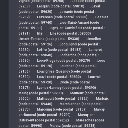
,
Vignes (code postal : 59258)
Lesdain (code postal :
,
,
59258)
Lesquin (code postal : 59810)
Leval
,
(code postal : 59620)
Lewarde (code postal :
,
,
59287)
Lezennes (code postal : 59260)
Liessies
,
(code postal : 59740)
Lieu-Saint-Amand (code
,
postal : 59111)
Ligny-en-Cambrésis (code postal :
,
,
,
59191)
lille
Lille (code postal : 59000)
,
Limont-Fontaine (code postal : 59330)
Linselles
,
(code postal : 59126)
Locquignol (code postal :
,
,
59530)
Loffre (code postal : 59182)
Lompret
,
(code postal : 59840)
Looberghe (code postal :
,
,
59630)
Loon-Plage (code postal : 59279)
Loos
,
(code postal : 59120)
Lourches (code postal :
,
59156)
Louvignies-Quesnoy (code postal :
,
,
59530)
Louvil (code postal : 59830)
Louvroil
,
(code postal : 59720)
Lynde (code postal :
,
,
59173)
Lys-lez-Lannoy (code postal : 59390)
,
Maing (code postal : 59233)
Mairieux (code postal :
,
,
59600)
Malincourt (code postal : 59127)
Marbaix
,
(code postal : 59440)
Marchiennes (code postal :
,
,
59870)
Marcoing (code postal : 59159)
Marcq-
,
en-Baroeul (code postal : 59700)
Marcq-en-
,
Ostrevent (code postal : 59252)
Maresches (code
,
,
postal : 59990)
Maretz (code postal : 59238)