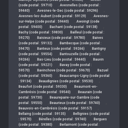
,
(code postal : 59710)
Avesnelles (code postal :
,
,
59440)
Avesnes-le-Sec (code postal : 59296)
,
Avesnes-les-Aubert (code postal : 59129)
Avesnes-
,
sur-Helpe (code postal : 59440)
Awoingt (code
,
,
postal : 59400)
Bachant (code postal : 59138)
,
Bachy (code postal : 59830)
Bailleul (code postal :
,
,
59270)
Baisieux (code postal : 59780)
Baives
,
(code postal : 59132)
Bambecque (code postal :
,
,
59470)
Banteux (code postal : 59266)
Bantigny
,
(code postal : 59554)
Bantouzelle (code postal :
,
,
59266)
Bas-Lieu (code postal : 59440)
Bauvin
,
(code postal : 59221)
Bavay (code postal :
,
,
59570)
Bavinchove (code postal : 59670)
Bazuel
,
(code postal : 59360)
Beaucamps-Ligny (code postal
,
,
: 59134)
Beaudignies (code postal : 59530)
,
Beaufort (code postal : 59330)
Beaumont-en-
,
Cambrésis (code postal : 59540)
Beaurain (code
,
postal : 59730)
Beaurepaire-sur-Sambre (code
,
,
postal : 59550)
Beaurieux (code postal : 59740)
,
Beauvois-en-Cambrésis (code postal : 59157)
,
Bellaing (code postal : 59135)
Bellignies (code postal
,
,
: 59570)
Bérelles (code postal : 59740)
Bergues
,
(code postal : 59380)
Berlaimont (code postal :