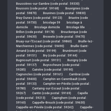
,
Boussières-sur-Sambre (code postal : 59330)
,
Boussois (code postal : 59168)
Bouvignies (code
,
,
postal : 59870)
Bouvines (code postal : 59830)
,
Bray-Dunes (code postal : 59123)
Briastre (code
,
,
postal : 59730)
bricolage 59
bricolage à
,
,
,
domicile
Bricolage domicile
Bricolage lille
,
Brillon (code postal : 59178)
Brouckerque (code
,
,
postal : 59630)
Broxeele (code postal : 59470)
,
Bruay-sur-l'Escaut (code postal : 59860)
Bruille-lez-
,
Marchiennes (code postal : 59490)
Bruille-Saint-
,
Amand (code postal : 59199)
Brunémont (code
,
,
postal : 59151)
Bry (code postal : 59144)
,
Bugnicourt (code postal : 59151)
Busigny (code
,
postal : 59137)
Buysscheure (code postal :
,
,
59285)
Caëstre (code postal : 59190)
,
Cagnoncles (code postal : 59161)
Cambrai (code
,
postal : 59400)
Camphin-en-Carembault (code
,
postal : 59133)
Camphin-en-Pévèle (code postal :
,
59780)
Cantaing-sur-Escaut (code postal :
,
,
59267)
Cantin (code postal : 59169)
Capelle
,
(code postal : 59213)
Capinghem (code postal :
,
,
59160)
Cappelle-Brouck (code postal : 59630)
,
Cappelle-en-Pévèle (code postal : 59242)
Cappelle-