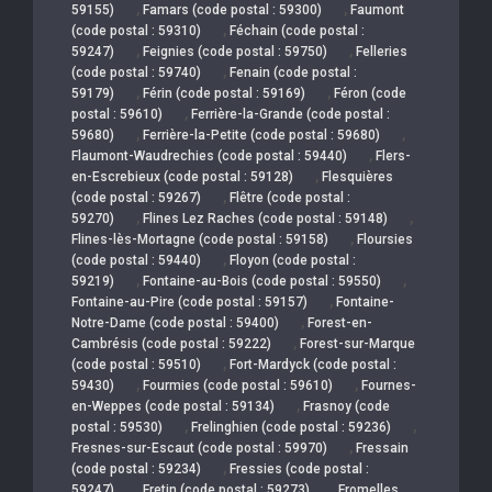
,
,
59155)
Famars (code postal : 59300)
Faumont
,
(code postal : 59310)
Féchain (code postal :
,
,
59247)
Feignies (code postal : 59750)
Felleries
,
(code postal : 59740)
Fenain (code postal :
,
,
59179)
Férin (code postal : 59169)
Féron (code
,
postal : 59610)
Ferrière-la-Grande (code postal :
,
,
59680)
Ferrière-la-Petite (code postal : 59680)
,
Flaumont-Waudrechies (code postal : 59440)
Flers-
,
en-Escrebieux (code postal : 59128)
Flesquières
,
(code postal : 59267)
Flêtre (code postal :
,
,
59270)
Flines Lez Raches (code postal : 59148)
,
Flines-lès-Mortagne (code postal : 59158)
Floursies
,
(code postal : 59440)
Floyon (code postal :
,
,
59219)
Fontaine-au-Bois (code postal : 59550)
,
Fontaine-au-Pire (code postal : 59157)
Fontaine-
,
Notre-Dame (code postal : 59400)
Forest-en-
,
Cambrésis (code postal : 59222)
Forest-sur-Marque
,
(code postal : 59510)
Fort-Mardyck (code postal :
,
,
59430)
Fourmies (code postal : 59610)
Fournes-
,
en-Weppes (code postal : 59134)
Frasnoy (code
,
,
postal : 59530)
Frelinghien (code postal : 59236)
,
Fresnes-sur-Escaut (code postal : 59970)
Fressain
,
(code postal : 59234)
Fressies (code postal :
,
,
59247)
Fretin (code postal : 59273)
Fromelles