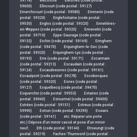
59114)
électricité
Elesmes (code postal :
,
,
59600)
Elincourt (code postal : 59127)
,
Emerchicourt (code postal : 59580)
Emmerin (code
,
postal : 59320)
Englefontaine (code postal :
,
,
59530)
Englos (code postal : 59320)
Ennetières-
,
en-Weppes (code postal : 59320)
Ennevelin (code
,
postal : 59710)
Eppe-Sauvage (code postal :
,
,
59132)
Erchin (code postal : 59169)
Eringhem
,
(code postal : 59470)
Erquinghem-le-Sec (code
,
postal : 59320)
Erquinghem-Lys (code postal :
,
,
59193)
Erre (code postal : 59171)
Escarmain
,
(code postal : 59213)
Escaudain (code postal :
,
,
59124)
Escaudoeuvres (code postal : 59161)
,
Escautpont (code postal : 59278)
Escobecques
,
(code postal : 59320)
Esnes (code postal :
,
,
59127)
Esquelbecq (code postal : 59470)
,
Esquerchin (code postal : 59553)
Estaires (code
,
,
postal : 59940)
Estourmel (code postal : 59400)
,
Estrées (code postal : 59151)
Estreux (code postal :
,
,
59990)
Estrun (code postal : 59295)
Eswars
,
,
(code postal : 59161)
etc. Réparer une porte
etc.) Dépose d'un miroir cassé et pose d'un miroir
,
,
neuf;
Eth (code postal : 59144)
Etroeungt (code
,
postal : 59219)
Faches-Thumesnil (code postal :