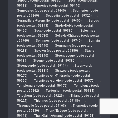
,
Sebourg (code postal : 59990)
Seclin (code postal :
,
,
59113)
Sémeries (code postal : 59440)
,
Semousies (code postal : 59440)
Sepmeries (code
,
,
postal : 59269)
Sequedin (code postal : 59320)
,
Séranvillers-Forenville (code postal : 59400)
Sercus
,
(code postal : 59173)
Sin-le-Noble (code postal :
,
,
59450)
Socx (code postal : 59380)
Solesmes
,
(code postal : 59730)
Solre-le-Château (code postal
,
,
: 59740)
Solrinnes (code postal : 59740)
Somain
,
(code postal : 59490)
Sommaing (code postal :
,
,
59213)
Spycker (code postal : 59380)
Staple
,
(code postal : 59190)
Steenbecque (code postal :
,
,
59189
Steene (code postal : 59380)
,
Steenvoorde (code postal : 59114)
Steenwerck
,
(code postal : 59181)
Strazeele (code postal :
,
59270)
Taisnières-en-Thiérache (code postal :
,
,
59550)
Taisnières-sur-Hon (code postal : 59570)
,
Templemars (code postal : 59175)
Templeuve (code
,
,
postal : 59242)
Terdeghem (code postal : 59114)
,
Téteghem (code postal : 59229)
Thiant (code postal :
,
,
59224)
Thiennes (code postal : 59189)
,
Thivencelle (code postal : 59163)
Thumeries (code
,
postal : 59239)
Thun-l'Evêque (code postal :
,
,
59141)
Thun-Saint-Amand (code postal : 59158)