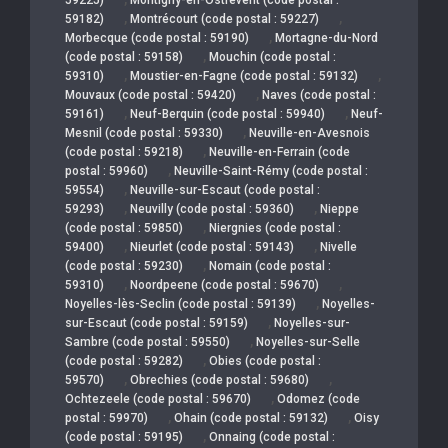
,
,
59182)
Montrécourt (code postal : 59227)
,
Morbecque (code postal : 59190)
Mortagne-du-Nord
,
(code postal : 59158)
Mouchin (code postal :
,
,
59310)
Moustier-en-Fagne (code postal : 59132)
,
Mouvaux (code postal : 59420)
Naves (code postal :
,
,
59161)
Neuf-Berquin (code postal : 59940)
Neuf-
,
Mesnil (code postal : 59330)
Neuville-en-Avesnois
,
(code postal : 59218)
Neuville-en-Ferrain (code
,
postal : 59960)
Neuville-Saint-Rémy (code postal :
,
59554)
Neuville-sur-Escaut (code postal :
,
,
59293)
Neuvilly (code postal : 59360)
Nieppe
,
(code postal : 59850)
Niergnies (code postal :
,
,
59400)
Nieurlet (code postal : 59143)
Nivelle
,
(code postal : 59230)
Nomain (code postal :
,
,
59310)
Noordpeene (code postal : 59670)
,
Noyelles-lès-Seclin (code postal : 59139)
Noyelles-
,
sur-Escaut (code postal : 59159)
Noyelles-sur-
,
Sambre (code postal : 59550)
Noyelles-sur-Selle
,
(code postal : 59282)
Obies (code postal :
,
,
59570)
Obrechies (code postal : 59680)
,
Ochtezeele (code postal : 59670)
Odomez (code
,
,
postal : 59970)
Ohain (code postal : 59132)
Oisy
,
(code postal : 59195)
Onnaing (code postal :