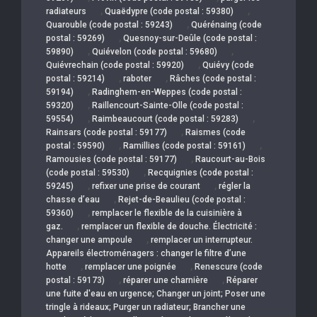
,
,
radiateurs
Quaëdypre (code postal : 59380)
,
Quarouble (code postal : 59243)
Quérénaing (code
,
postal : 59269)
Quesnoy-sur-Deûle (code postal :
,
,
59890)
Quiévelon (code postal : 59680)
,
Quiévrechain (code postal : 59920)
Quiévy (code
,
,
postal : 59214)
raboter
Râches (code postal :
,
59194)
Radinghem-en-Weppes (code postal :
,
59320)
Raillencourt-Sainte-Olle (code postal :
,
,
59554)
Raimbeaucourt (code postal : 59283)
,
Rainsars (code postal : 59177)
Raismes (code
,
,
postal : 59590)
Ramillies (code postal : 59161)
,
Ramousies (code postal : 59177)
Raucourt-au-Bois
,
(code postal : 59530)
Recquignies (code postal :
,
,
59245)
refixer une prise de courant
régler la
,
chasse d’eau
Rejet-de-Beaulieu (code postal :
,
59360)
remplacer le flexible de la cuisinière à
,
gaz.
remplacer un flexible de douche. Électricité :
,
changer une ampoule
remplacer un interrupteur.
Appareils électroménagers : changer le filtre d’une
,
,
hotte
remplacer une poignée
Renescure (code
,
,
postal : 59173)
réparer une charnière
Réparer
une fuite d'eau en urgence; Changer un joint; Poser une
tringle à rideaux; Purger un radiateur; Brancher une