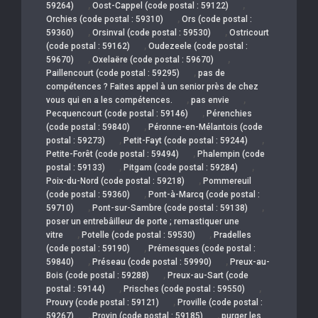
,
,
59264)
Oost-Cappel (code postal : 59122)
,
Orchies (code postal : 59310)
Ors (code postal :
,
,
59360)
Orsinval (code postal : 59530)
Ostricourt
,
(code postal : 59162)
Oudezeele (code postal :
,
,
59670)
Oxelaëre (code postal : 59670)
,
Paillencourt (code postal : 59295)
pas de
compétences ? Faites appel à un senior près de chez
,
,
vous qui en a les compétences.
pas envie
,
Pecquencourt (code postal : 59146)
Pérenchies
,
(code postal : 59840)
Péronne-en-Mélantois (code
,
,
postal : 59273)
Petit-Fayt (code postal : 59244)
,
Petite-Forêt (code postal : 59494)
Phalempin (code
,
,
postal : 59133)
Pitgam (code postal : 59284)
,
Poix-du-Nord (code postal : 59218)
Pommereuil
,
(code postal : 59360)
Pont-à-Marcq (code postal :
,
,
59710)
Pont-sur-Sambre (code postal : 59138)
poser un entrebâilleur de porte ; remastiquer une
,
,
vitre
Potelle (code postal : 59530)
Pradelles
,
(code postal : 59190)
Prémesques (code postal :
,
,
59840)
Préseau (code postal : 59990)
Preux-au-
,
Bois (code postal : 59288)
Preux-au-Sart (code
,
,
postal : 59144)
Prisches (code postal : 59550)
,
Prouvy (code postal : 59121)
Proville (code postal :
,
,
59267)
Provin (code postal : 59185)
purger les