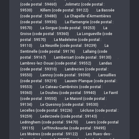
,
(code postal : 59460)
Jolimetz (code postal :
,
,
59530)
Killem (code postal : 59122)
La Bassée
,
(code postal : 59480)
La Chapelle-d'Armentières
,
(code postal : 59930)
La Flamengrie (code postal :
,
,
59570)
La Gorgue (code postal : 59253)
La
,
Groise (code postal : 59360)
La Longueville (code
,
postal : 59570)
La Madeleine (code postal :
,
,
59110)
La Neuville (code postal : 59239)
La
,
Sentinelle (code postal : 59174)
Lallaing (code
,
,
postal : 59167)
Lambersart (code postal : 59130)
,
Lambres-lez-Douai (code postal : 59552)
Landas
,
(code postal : 59310)
Landrecies (code postal :
,
,
59550)
Lannoy (code postal : 59390)
Larouillies
,
(code postal : 59219)
Lauwin-Planque (code postal :
,
59553)
Le Cateau-Cambrésis (code postal :
,
,
59360)
Le Doulieu (code postal : 59940)
Le Favril
,
(code postal : 59550)
Le Maisnil (code postal :
,
,
59134)
Le Quesnoy (code postal : 59530)
,
Lecelles (code postal : 59226)
Lécluse (code postal :
,
,
59259)
Lederzeele (code postal : 59143)
,
Ledringhem (code postal : 59470)
Leers (code postal
,
,
: 59115)
Leffrinckoucke (code postal : 59495)
,
Les Moëres (code postal : 59122)
Les Rues-des-