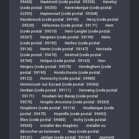
,
,
59440)
Hautmont (code postal : 59330)
Haveluy
,
(code postal : 59255)
Haverskerque (code postal :
,
,
62350)
Haynecourt (code postal : 59268)
,
Hazebrouck (code postal : 59190)
Hecq (code postal
,
,
: 59530)
Hélesmes (code postal : 59171)
Hem
,
(code postal : 59510)
Hem-Lenglet (code postal :
,
,
59247)
Hergnies (code postal : 59199)
Hérin
,
(code postal : 59195)
Herlies (code postal :
,
,
59134)
Herrin (code postal : 59147)
Herzeele
,
(code postal : 59470)
Hestrud (code postal :
,
,
59740)
Holque (code postal : 59143)
Hon-
,
Hergies (code postal : 59570)
Hondeghem (code
,
postal : 59190)
Hondschoote (code postal :
,
,
59122)
Honnechy (code postal : 59980)
,
Honnecourt-sur-Escaut (code postal : 59266)
,
Hordain (code postal : 59111)
Hornaing (code postal
,
: 59171)
Houdain-lez-Bavay (code postal :
,
59570)
Houplin-Ancoisne (code postal : 59263)
,
Houplines (code postal : 59116)
Houtkerque (code
,
,
postal : 59470)
Hoymille (code postal : 59492)
,
Illies (code postal : 59480)
Inchy (code postal :
,
,
59540)
installer des étagères
installer ou
,
décrocher un luminaire
Iwuy (code postal :
,
,
59141)
Jenlain (code postal : 59144)
Jeumont