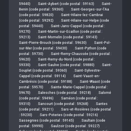
,
,
59440)
Saint-Aybert (code postal : 59163)
Saint-
,
Benin (code postal : 59360)
Saint-Georges-sur-l'Aa
,
(code postal : 59820)
Saint-Hilaire-lez-Cambrai
,
(code postal : 59292)
Saint-Hilaire-sur-Helpe (code
,
postal : 59440)
Saint-Jans-Cappel (code postal :
,
59270)
Saint-Martin-sur-Ecaillon (code postal :
,
,
59213)
Saint-Momelin (code postal : 59143)
,
Saint-Pierre-Brouck (code postal : 59630)
Saint-Pol-
,
sur-Mer (code postal : 59430)
Saint-Python (code
,
postal : 59730)
Saint-Remy-Chaussée (code postal :
,
59620)
Saint-Remy-du-Nord (code postal :
,
,
59330)
Saint-Saulve (code postal : 59880)
Saint-
,
Souplet (code postal : 59360)
Saint-Sylvestre-
,
Cappel (code postal : 59114)
Saint-Vaast-en-
,
Cambrésis (code postal : 59188)
Saint-Waast (code
,
postal : 59570)
Sainte-Marie-Cappel (code postal :
,
,
59670)
Salesches (code postal : 59218)
Salomé
,
(code postal : 59496)
Saméon (code postal :
,
,
59310)
Sancourt (code postal : 59268)
Santes
,
(code postal : 59211)
Sars-et-Rosières (code postal
,
,
: 59230)
Sars-Poteries (code postal : 59216)
,
Sassegnies (code postal : 59145)
Saultain (code
,
,
postal : 59990)
Saulzoir (code postal : 59227)