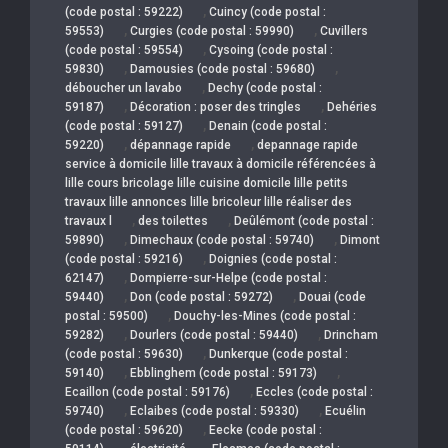
,
(code postal : 59222)
Cuincy (code postal :
,
,
59553)
Curgies (code postal : 59990)
Cuvillers
,
(code postal : 59554)
Cysoing (code postal :
,
,
59830)
Damousies (code postal : 59680)
,
déboucher un lavabo
Dechy (code postal :
,
,
59187)
Décoration : poser des tringles
Dehéries
,
(code postal : 59127)
Denain (code postal :
,
,
59220)
dépannage rapide
depannage rapide
service à domicile lille travaux à domicile référencées à
lille cours bricolage lille cuisine domicile lille petits
travaux lille annonces lille bricoleur lille réaliser des
,
,
travaux l
des toilettes
Deûlémont (code postal :
,
,
59890)
Dimechaux (code postal : 59740)
Dimont
,
(code postal : 59216)
Doignies (code postal :
,
62147)
Dompierre-sur-Helpe (code postal :
,
,
59440)
Don (code postal : 59272)
Douai (code
,
postal : 59500)
Douchy-les-Mines (code postal :
,
,
59282)
Dourlers (code postal : 59440)
Drincham
,
(code postal : 59630)
Dunkerque (code postal :
,
,
59140)
Ebblinghem (code postal : 59173)
,
Ecaillon (code postal : 59176)
Eccles (code postal :
,
,
59740)
Eclaibes (code postal : 59330)
Ecuélin
,
(code postal : 59620)
Eecke (code postal :
,
,