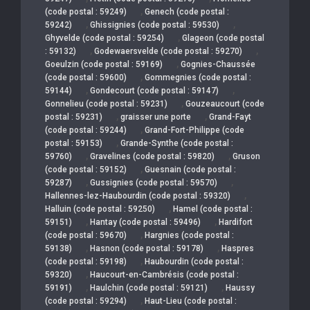
,
(code postal : 59249)
Genech (code postal :
,
,
59242)
Ghissignies (code postal : 59530)
,
Ghyvelde (code postal : 59254)
Glageon (code postal
,
,
: 59132)
Godewaersvelde (code postal : 59270)
,
Goeulzin (code postal : 59169)
Gognies-Chaussée
,
(code postal : 59600)
Gommegnies (code postal :
,
,
59144)
Gondecourt (code postal : 59147)
,
Gonnelieu (code postal : 59231)
Gouzeaucourt (code
,
,
postal : 59231)
graisser une porte
Grand-Fayt
,
(code postal : 59244)
Grand-Fort-Philippe (code
,
postal : 59153)
Grande-Synthe (code postal :
,
,
59760)
Gravelines (code postal : 59820)
Gruson
,
(code postal : 59152)
Guesnain (code postal :
,
,
59287)
Gussignies (code postal : 59570)
,
Hallennes-lez-Haubourdin (code postal : 59320)
,
Halluin (code postal : 59250)
Hamel (code postal :
,
,
59151)
Hantay (code postal : 59496)
Hardifort
,
(code postal : 59670)
Hargnies (code postal :
,
,
59138)
Hasnon (code postal : 59178)
Haspres
,
(code postal : 59198)
Haubourdin (code postal :
,
59320)
Haucourt-en-Cambrésis (code postal :
,
,
59191)
Haulchin (code postal : 59121)
Haussy
,
(code postal : 59294)
Haut-Lieu (code postal :