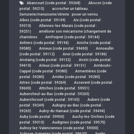
,
Abancourt (code postal : 59268)
Abscon (code
,
postal : 59215)
accrocher un tableau.
,
Serrurerie/menuiserie/vitrerie : poser un verrou
,
Aibes (code postal : 59149)
Aix (code postal :
,
59310)
Allennes-les-Marais (code postal :
,
59251)
améliorer son mécanisme (changement de
,
,
charnières
Amfroipret (code postal : 59144)
,
Anhiers (code postal : 59194)
Aniche (code postal :
,
,
59580)
Anneux (code postal : 59400)
Annoeullin
,
,
(code postal : 59112)
Anor (code postal : 59186)
,
Anstaing (code postal : 59152)
Anzin (code postal :
,
,
59410)
Arleux (code postal : 59151)
Armbouts-
,
Cappel (code postal : 59380)
Armentières (code
,
,
postal : 59280)
Arnèke (code postal : 59285)
,
Artres (code postal : 59269)
Assevent (code postal :
,
,
59600)
Attiches (code postal : 59551)
,
Aubencheul-au-Bac (code postal : 59265)
,
Auberchicourt (code postal : 59165)
Aubers (code
,
postal : 59249)
Aubigny-au-Bac (code postal :
,
,
59265)
Aubry-du-Hainaut (code postal : 59494)
,
Auby (code postal : 59950)
Auchy-lez-Orchies (code
,
,
postal : 59310)
Audignies (code postal : 59570)
,
Aulnoy-lez-Valenciennes (code postal : 59300)
,
Aulnoye-Aymeries (code postal : 59620)
Avelin