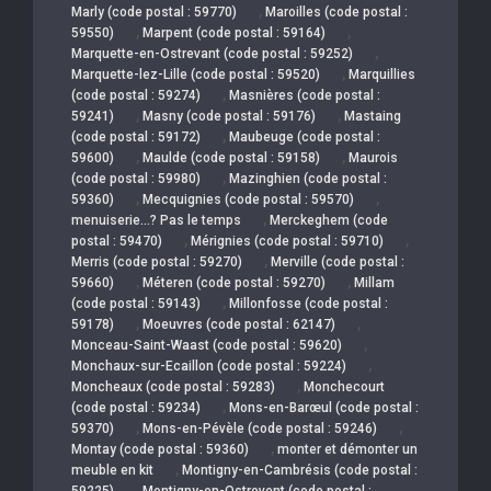
,
Marly (code postal : 59770)
Maroilles (code postal :
,
,
59550)
Marpent (code postal : 59164)
,
Marquette-en-Ostrevant (code postal : 59252)
,
Marquette-lez-Lille (code postal : 59520)
Marquillies
,
(code postal : 59274)
Masnières (code postal :
,
,
59241)
Masny (code postal : 59176)
Mastaing
,
(code postal : 59172)
Maubeuge (code postal :
,
,
59600)
Maulde (code postal : 59158)
Maurois
,
(code postal : 59980)
Mazinghien (code postal :
,
,
59360)
Mecquignies (code postal : 59570)
,
menuiserie…? Pas le temps
Merckeghem (code
,
,
postal : 59470)
Mérignies (code postal : 59710)
,
Merris (code postal : 59270)
Merville (code postal :
,
,
59660)
Méteren (code postal : 59270)
Millam
,
(code postal : 59143)
Millonfosse (code postal :
,
,
59178)
Moeuvres (code postal : 62147)
,
Monceau-Saint-Waast (code postal : 59620)
,
Monchaux-sur-Ecaillon (code postal : 59224)
,
Moncheaux (code postal : 59283)
Monchecourt
,
(code postal : 59234)
Mons-en-Barœul (code postal :
,
,
59370)
Mons-en-Pévèle (code postal : 59246)
,
Montay (code postal : 59360)
monter et démonter un
,
meuble en kit
Montigny-en-Cambrésis (code postal :
,
59225)
Montigny-en-Ostrevent (code postal :