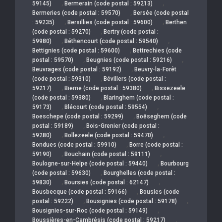
,
,
59145)
Bermerain (code postal : 59213)
,
Bermeries (code postal : 59570)
Bersée (code postal
,
,
: 59235)
Bersillies (code postal : 59600)
Berthen
,
(code postal : 59270)
Bertry (code postal :
,
,
59980)
Béthencourt (code postal : 59540)
,
Bettignies (code postal : 59600)
Bettrechies (code
,
,
postal : 59570)
Beugnies (code postal : 59216)
,
Beuvrages (code postal : 59192)
Beuvry-la-Forêt
,
(code postal : 59310)
Bévillers (code postal :
,
,
59217)
Bierne (code postal : 59380)
Bissezeele
,
(code postal : 59380)
Blaringhem (code postal :
,
,
59173)
Blécourt (code postal : 59554)
,
Boeschepe (code postal : 59299)
Boëseghem (code
,
postal : 59189)
Bois-Grenier (code postal :
,
,
59280)
Bollezeele (code postal : 59470)
,
Bondues (code postal : 59910)
Borre (code postal :
,
,
59190)
Bouchain (code postal : 59111)
,
Boulogne-sur-Helpe (code postal : 59440)
Bourbourg
,
(code postal : 59630)
Bourghelles (code postal :
,
,
59830)
Boursies (code postal : 62147)
,
Bousbecque (code postal : 59166)
Bousies (code
,
,
postal : 59222)
Bousignies (code postal : 59178)
,
Bousignies-sur-Roc (code postal : 59149)
,
Boussières-en-Cambrésis (code postal : 59217)