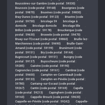
,
Boussières-sur-Sambre (code postal : 59330)
,
Boussois (code postal : 59168)
Bouvignies (code
,
,
postal : 59870)
Bouvines (code postal : 59830)
,
Bray-Dunes (code postal : 59123)
Briastre (code
,
,
postal : 59730)
bricolage 59
bricolage à
,
,
,
domicile
Bricolage domicile
Bricolage lille
,
Brillon (code postal : 59178)
Brouckerque (code
,
,
postal : 59630)
Broxeele (code postal : 59470)
,
Bruay-sur-l'Escaut (code postal : 59860)
Bruille-lez-
,
Marchiennes (code postal : 59490)
Bruille-Saint-
,
Amand (code postal : 59199)
Brunémont (code
,
,
postal : 59151)
Bry (code postal : 59144)
,
Bugnicourt (code postal : 59151)
Busigny (code
,
postal : 59137)
Buysscheure (code postal :
,
,
59285)
Caëstre (code postal : 59190)
,
Cagnoncles (code postal : 59161)
Cambrai (code
,
postal : 59400)
Camphin-en-Carembault (code
,
postal : 59133)
Camphin-en-Pévèle (code postal :
,
59780)
Cantaing-sur-Escaut (code postal :
,
,
59267)
Cantin (code postal : 59169)
Capelle
,
(code postal : 59213)
Capinghem (code postal :
,
,
59160)
Cappelle-Brouck (code postal : 59630)
,
Cappelle-en-Pévèle (code postal : 59242)
Cappelle-