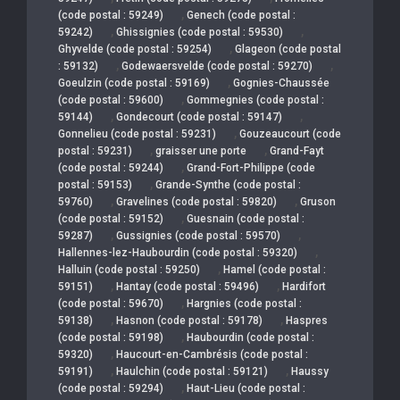
,
(code postal : 59249)
Genech (code postal :
,
,
59242)
Ghissignies (code postal : 59530)
,
Ghyvelde (code postal : 59254)
Glageon (code postal
,
,
: 59132)
Godewaersvelde (code postal : 59270)
,
Goeulzin (code postal : 59169)
Gognies-Chaussée
,
(code postal : 59600)
Gommegnies (code postal :
,
,
59144)
Gondecourt (code postal : 59147)
,
Gonnelieu (code postal : 59231)
Gouzeaucourt (code
,
,
postal : 59231)
graisser une porte
Grand-Fayt
,
(code postal : 59244)
Grand-Fort-Philippe (code
,
postal : 59153)
Grande-Synthe (code postal :
,
,
59760)
Gravelines (code postal : 59820)
Gruson
,
(code postal : 59152)
Guesnain (code postal :
,
,
59287)
Gussignies (code postal : 59570)
,
Hallennes-lez-Haubourdin (code postal : 59320)
,
Halluin (code postal : 59250)
Hamel (code postal :
,
,
59151)
Hantay (code postal : 59496)
Hardifort
,
(code postal : 59670)
Hargnies (code postal :
,
,
59138)
Hasnon (code postal : 59178)
Haspres
,
(code postal : 59198)
Haubourdin (code postal :
,
59320)
Haucourt-en-Cambrésis (code postal :
,
,
59191)
Haulchin (code postal : 59121)
Haussy
,
(code postal : 59294)
Haut-Lieu (code postal :