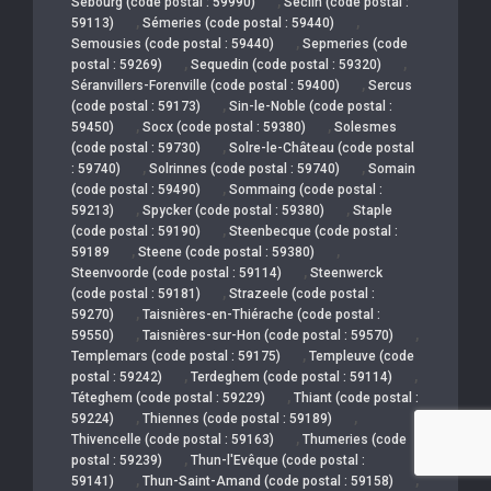
,
Sebourg (code postal : 59990)
Seclin (code postal :
,
,
59113)
Sémeries (code postal : 59440)
,
Semousies (code postal : 59440)
Sepmeries (code
,
,
postal : 59269)
Sequedin (code postal : 59320)
,
Séranvillers-Forenville (code postal : 59400)
Sercus
,
(code postal : 59173)
Sin-le-Noble (code postal :
,
,
59450)
Socx (code postal : 59380)
Solesmes
,
(code postal : 59730)
Solre-le-Château (code postal
,
,
: 59740)
Solrinnes (code postal : 59740)
Somain
,
(code postal : 59490)
Sommaing (code postal :
,
,
59213)
Spycker (code postal : 59380)
Staple
,
(code postal : 59190)
Steenbecque (code postal :
,
,
59189
Steene (code postal : 59380)
,
Steenvoorde (code postal : 59114)
Steenwerck
,
(code postal : 59181)
Strazeele (code postal :
,
59270)
Taisnières-en-Thiérache (code postal :
,
,
59550)
Taisnières-sur-Hon (code postal : 59570)
,
Templemars (code postal : 59175)
Templeuve (code
,
,
postal : 59242)
Terdeghem (code postal : 59114)
,
Téteghem (code postal : 59229)
Thiant (code postal :
,
,
59224)
Thiennes (code postal : 59189)
,
Thivencelle (code postal : 59163)
Thumeries (code
,
postal : 59239)
Thun-l'Evêque (code postal :
,
,
59141)
Thun-Saint-Amand (code postal : 59158)