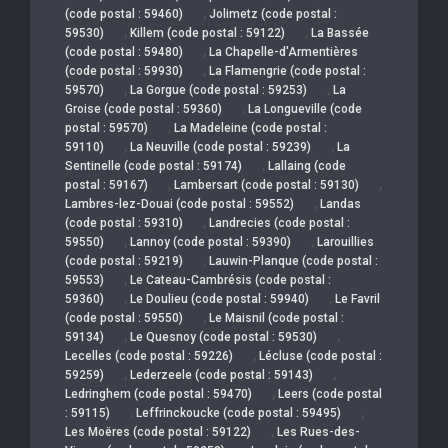
,
(code postal : 59460)
Jolimetz (code postal :
,
,
59530)
Killem (code postal : 59122)
La Bassée
,
(code postal : 59480)
La Chapelle-d'Armentières
,
(code postal : 59930)
La Flamengrie (code postal :
,
,
59570)
La Gorgue (code postal : 59253)
La
,
Groise (code postal : 59360)
La Longueville (code
,
postal : 59570)
La Madeleine (code postal :
,
,
59110)
La Neuville (code postal : 59239)
La
,
Sentinelle (code postal : 59174)
Lallaing (code
,
,
postal : 59167)
Lambersart (code postal : 59130)
,
Lambres-lez-Douai (code postal : 59552)
Landas
,
(code postal : 59310)
Landrecies (code postal :
,
,
59550)
Lannoy (code postal : 59390)
Larouillies
,
(code postal : 59219)
Lauwin-Planque (code postal :
,
59553)
Le Cateau-Cambrésis (code postal :
,
,
59360)
Le Doulieu (code postal : 59940)
Le Favril
,
(code postal : 59550)
Le Maisnil (code postal :
,
,
59134)
Le Quesnoy (code postal : 59530)
,
Lecelles (code postal : 59226)
Lécluse (code postal :
,
,
59259)
Lederzeele (code postal : 59143)
,
Ledringhem (code postal : 59470)
Leers (code postal
,
,
: 59115)
Leffrinckoucke (code postal : 59495)
,
Les Moëres (code postal : 59122)
Les Rues-des-