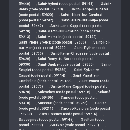
,
,
59440)
Saint-Aybert (code postal : 59163)
Saint-
,
Benin (code postal : 59360)
Saint-Georges-sur-l'Aa
,
(code postal : 59820)
Saint-Hilaire-lez-Cambrai
,
(code postal : 59292)
Saint-Hilaire-sur-Helpe (code
,
postal : 59440)
Saint-Jans-Cappel (code postal :
,
59270)
Saint-Martin-sur-Ecaillon (code postal :
,
,
59213)
Saint-Momelin (code postal : 59143)
,
Saint-Pierre-Brouck (code postal : 59630)
Saint-Pol-
,
sur-Mer (code postal : 59430)
Saint-Python (code
,
postal : 59730)
Saint-Remy-Chaussée (code postal :
,
59620)
Saint-Remy-du-Nord (code postal :
,
,
59330)
Saint-Saulve (code postal : 59880)
Saint-
,
Souplet (code postal : 59360)
Saint-Sylvestre-
,
Cappel (code postal : 59114)
Saint-Vaast-en-
,
Cambrésis (code postal : 59188)
Saint-Waast (code
,
postal : 59570)
Sainte-Marie-Cappel (code postal :
,
,
59670)
Salesches (code postal : 59218)
Salomé
,
(code postal : 59496)
Saméon (code postal :
,
,
59310)
Sancourt (code postal : 59268)
Santes
,
(code postal : 59211)
Sars-et-Rosières (code postal
,
,
: 59230)
Sars-Poteries (code postal : 59216)
,
Sassegnies (code postal : 59145)
Saultain (code
,
,
postal : 59990)
Saulzoir (code postal : 59227)