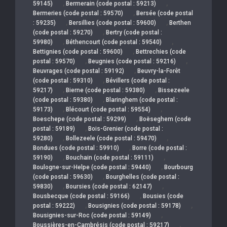
,
,
59145)
Bermerain (code postal : 59213)
,
Bermeries (code postal : 59570)
Bersée (code postal
,
,
: 59235)
Bersillies (code postal : 59600)
Berthen
,
(code postal : 59270)
Bertry (code postal :
,
,
59980)
Béthencourt (code postal : 59540)
,
Bettignies (code postal : 59600)
Bettrechies (code
,
,
postal : 59570)
Beugnies (code postal : 59216)
,
Beuvrages (code postal : 59192)
Beuvry-la-Forêt
,
(code postal : 59310)
Bévillers (code postal :
,
,
59217)
Bierne (code postal : 59380)
Bissezeele
,
(code postal : 59380)
Blaringhem (code postal :
,
,
59173)
Blécourt (code postal : 59554)
,
Boeschepe (code postal : 59299)
Boëseghem (code
,
postal : 59189)
Bois-Grenier (code postal :
,
,
59280)
Bollezeele (code postal : 59470)
,
Bondues (code postal : 59910)
Borre (code postal :
,
,
59190)
Bouchain (code postal : 59111)
,
Boulogne-sur-Helpe (code postal : 59440)
Bourbourg
,
(code postal : 59630)
Bourghelles (code postal :
,
,
59830)
Boursies (code postal : 62147)
,
Bousbecque (code postal : 59166)
Bousies (code
,
,
postal : 59222)
Bousignies (code postal : 59178)
,
Bousignies-sur-Roc (code postal : 59149)
,
Boussières-en-Cambrésis (code postal : 59217)