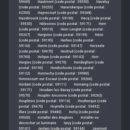
,
,
59440)
Hautmont (code postal : 59330)
Haveluy
,
(code postal : 59255)
Haverskerque (code postal :
,
,
62350)
Haynecourt (code postal : 59268)
,
Hazebrouck (code postal : 59190)
Hecq (code postal
,
,
: 59530)
Hélesmes (code postal : 59171)
Hem
,
(code postal : 59510)
Hem-Lenglet (code postal :
,
,
59247)
Hergnies (code postal : 59199)
Hérin
,
(code postal : 59195)
Herlies (code postal :
,
,
59134)
Herrin (code postal : 59147)
Herzeele
,
(code postal : 59470)
Hestrud (code postal :
,
,
59740)
Holque (code postal : 59143)
Hon-
,
Hergies (code postal : 59570)
Hondeghem (code
,
postal : 59190)
Hondschoote (code postal :
,
,
59122)
Honnechy (code postal : 59980)
,
Honnecourt-sur-Escaut (code postal : 59266)
,
Hordain (code postal : 59111)
Hornaing (code postal
,
: 59171)
Houdain-lez-Bavay (code postal :
,
59570)
Houplin-Ancoisne (code postal : 59263)
,
Houplines (code postal : 59116)
Houtkerque (code
,
,
postal : 59470)
Hoymille (code postal : 59492)
,
Illies (code postal : 59480)
Inchy (code postal :
,
,
59540)
installer des étagères
installer ou
,
décrocher un luminaire
Iwuy (code postal :
,
,
59141)
Jenlain (code postal : 59144)
Jeumont