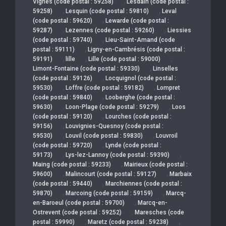
,
Vignes (code postal : 59258)
Lesdain (code postal :
,
,
59258)
Lesquin (code postal : 59810)
Leval
,
(code postal : 59620)
Lewarde (code postal :
,
,
59287)
Lezennes (code postal : 59260)
Liessies
,
(code postal : 59740)
Lieu-Saint-Amand (code
,
postal : 59111)
Ligny-en-Cambrésis (code postal :
,
,
,
59191)
lille
Lille (code postal : 59000)
,
Limont-Fontaine (code postal : 59330)
Linselles
,
(code postal : 59126)
Locquignol (code postal :
,
,
59530)
Loffre (code postal : 59182)
Lompret
,
(code postal : 59840)
Looberghe (code postal :
,
,
59630)
Loon-Plage (code postal : 59279)
Loos
,
(code postal : 59120)
Lourches (code postal :
,
59156)
Louvignies-Quesnoy (code postal :
,
,
59530)
Louvil (code postal : 59830)
Louvroil
,
(code postal : 59720)
Lynde (code postal :
,
,
59173)
Lys-lez-Lannoy (code postal : 59390)
,
Maing (code postal : 59233)
Mairieux (code postal :
,
,
59600)
Malincourt (code postal : 59127)
Marbaix
,
(code postal : 59440)
Marchiennes (code postal :
,
,
59870)
Marcoing (code postal : 59159)
Marcq-
,
en-Baroeul (code postal : 59700)
Marcq-en-
,
Ostrevent (code postal : 59252)
Maresches (code
,
,
postal : 59990)
Maretz (code postal : 59238)