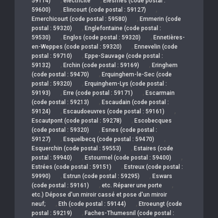
59114)
électricité
Elesmes (code postal :
,
,
59600)
Elincourt (code postal : 59127)
,
Emerchicourt (code postal : 59580)
Emmerin (code
,
postal : 59320)
Englefontaine (code postal :
,
,
59530)
Englos (code postal : 59320)
Ennetières-
,
en-Weppes (code postal : 59320)
Ennevelin (code
,
postal : 59710)
Eppe-Sauvage (code postal :
,
,
59132)
Erchin (code postal : 59169)
Eringhem
,
(code postal : 59470)
Erquinghem-le-Sec (code
,
postal : 59320)
Erquinghem-Lys (code postal :
,
,
59193)
Erre (code postal : 59171)
Escarmain
,
(code postal : 59213)
Escaudain (code postal :
,
,
59124)
Escaudoeuvres (code postal : 59161)
,
Escautpont (code postal : 59278)
Escobecques
,
(code postal : 59320)
Esnes (code postal :
,
,
59127)
Esquelbecq (code postal : 59470)
,
Esquerchin (code postal : 59553)
Estaires (code
,
,
postal : 59940)
Estourmel (code postal : 59400)
,
Estrées (code postal : 59151)
Estreux (code postal :
,
,
59990)
Estrun (code postal : 59295)
Eswars
,
,
(code postal : 59161)
etc. Réparer une porte
etc.) Dépose d'un miroir cassé et pose d'un miroir
,
,
neuf;
Eth (code postal : 59144)
Etroeungt (code
,
postal : 59219)
Faches-Thumesnil (code postal :