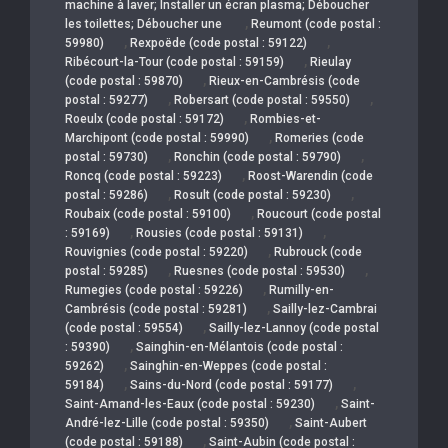
machine à laver; Installer un écran plasma; Déboucher
,
les toilettes; Déboucher une
Reumont (code postal :
,
,
59980)
Rexpoëde (code postal : 59122)
,
Ribécourt-la-Tour (code postal : 59159)
Rieulay
,
(code postal : 59870)
Rieux-en-Cambrésis (code
,
,
postal : 59277)
Robersart (code postal : 59550)
,
Roeulx (code postal : 59172)
Rombies-et-
,
Marchipont (code postal : 59990)
Romeries (code
,
,
postal : 59730)
Ronchin (code postal : 59790)
,
Roncq (code postal : 59223)
Roost-Warendin (code
,
,
postal : 59286)
Rosult (code postal : 59230)
,
Roubaix (code postal : 59100)
Roucourt (code postal
,
,
: 59169)
Rousies (code postal : 59131)
,
Rouvignies (code postal : 59220)
Rubrouck (code
,
,
postal : 59285)
Ruesnes (code postal : 59530)
,
Rumegies (code postal : 59226)
Rumilly-en-
,
Cambrésis (code postal : 59281)
Sailly-lez-Cambrai
,
(code postal : 59554)
Sailly-lez-Lannoy (code postal
,
: 59390)
Sainghin-en-Mélantois (code postal :
,
59262)
Sainghin-en-Weppes (code postal :
,
,
59184)
Sains-du-Nord (code postal : 59177)
,
Saint-Amand-les-Eaux (code postal : 59230)
Saint-
,
André-lez-Lille (code postal : 59350)
Saint-Aubert
,
(code postal : 59188)
Saint-Aubin (code postal :