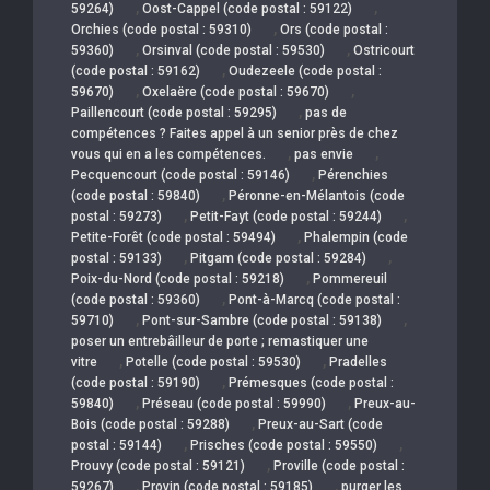
,
,
59264)
Oost-Cappel (code postal : 59122)
,
Orchies (code postal : 59310)
Ors (code postal :
,
,
59360)
Orsinval (code postal : 59530)
Ostricourt
,
(code postal : 59162)
Oudezeele (code postal :
,
,
59670)
Oxelaëre (code postal : 59670)
,
Paillencourt (code postal : 59295)
pas de
compétences ? Faites appel à un senior près de chez
,
,
vous qui en a les compétences.
pas envie
,
Pecquencourt (code postal : 59146)
Pérenchies
,
(code postal : 59840)
Péronne-en-Mélantois (code
,
,
postal : 59273)
Petit-Fayt (code postal : 59244)
,
Petite-Forêt (code postal : 59494)
Phalempin (code
,
,
postal : 59133)
Pitgam (code postal : 59284)
,
Poix-du-Nord (code postal : 59218)
Pommereuil
,
(code postal : 59360)
Pont-à-Marcq (code postal :
,
,
59710)
Pont-sur-Sambre (code postal : 59138)
poser un entrebâilleur de porte ; remastiquer une
,
,
vitre
Potelle (code postal : 59530)
Pradelles
,
(code postal : 59190)
Prémesques (code postal :
,
,
59840)
Préseau (code postal : 59990)
Preux-au-
,
Bois (code postal : 59288)
Preux-au-Sart (code
,
,
postal : 59144)
Prisches (code postal : 59550)
,
Prouvy (code postal : 59121)
Proville (code postal :
,
,
59267)
Provin (code postal : 59185)
purger les