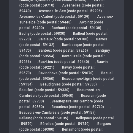
,
(code postal : 59710)
Avesnelles (code postal :
,
,
59440)
Avesnes-le-Sec (code postal : 59296)
,
Avesnes-les-Aubert (code postal : 59129)
Avesnes-
,
sur-Helpe (code postal : 59440)
Awoingt (code
,
,
postal : 59400)
Bachant (code postal : 59138)
,
Bachy (code postal : 59830)
Bailleul (code postal :
,
,
59270)
Baisieux (code postal : 59780)
Baives
,
(code postal : 59132)
Bambecque (code postal :
,
,
59470)
Banteux (code postal : 59266)
Bantigny
,
(code postal : 59554)
Bantouzelle (code postal :
,
,
59266)
Bas-Lieu (code postal : 59440)
Bauvin
,
(code postal : 59221)
Bavay (code postal :
,
,
59570)
Bavinchove (code postal : 59670)
Bazuel
,
(code postal : 59360)
Beaucamps-Ligny (code postal
,
,
: 59134)
Beaudignies (code postal : 59530)
,
Beaufort (code postal : 59330)
Beaumont-en-
,
Cambrésis (code postal : 59540)
Beaurain (code
,
postal : 59730)
Beaurepaire-sur-Sambre (code
,
,
postal : 59550)
Beaurieux (code postal : 59740)
,
Beauvois-en-Cambrésis (code postal : 59157)
,
Bellaing (code postal : 59135)
Bellignies (code postal
,
,
: 59570)
Bérelles (code postal : 59740)
Bergues
,
(code postal : 59380)
Berlaimont (code postal :