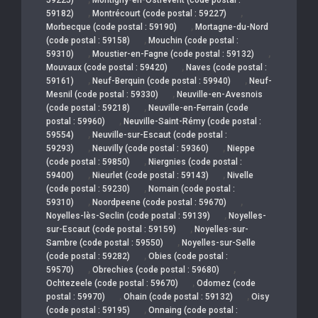
,
,
59182)
Montrécourt (code postal : 59227)
,
Morbecque (code postal : 59190)
Mortagne-du-Nord
,
(code postal : 59158)
Mouchin (code postal :
,
,
59310)
Moustier-en-Fagne (code postal : 59132)
,
Mouvaux (code postal : 59420)
Naves (code postal :
,
,
59161)
Neuf-Berquin (code postal : 59940)
Neuf-
,
Mesnil (code postal : 59330)
Neuville-en-Avesnois
,
(code postal : 59218)
Neuville-en-Ferrain (code
,
postal : 59960)
Neuville-Saint-Rémy (code postal :
,
59554)
Neuville-sur-Escaut (code postal :
,
,
59293)
Neuvilly (code postal : 59360)
Nieppe
,
(code postal : 59850)
Niergnies (code postal :
,
,
59400)
Nieurlet (code postal : 59143)
Nivelle
,
(code postal : 59230)
Nomain (code postal :
,
,
59310)
Noordpeene (code postal : 59670)
,
Noyelles-lès-Seclin (code postal : 59139)
Noyelles-
,
sur-Escaut (code postal : 59159)
Noyelles-sur-
,
Sambre (code postal : 59550)
Noyelles-sur-Selle
,
(code postal : 59282)
Obies (code postal :
,
,
59570)
Obrechies (code postal : 59680)
,
Ochtezeele (code postal : 59670)
Odomez (code
,
,
postal : 59970)
Ohain (code postal : 59132)
Oisy
,
(code postal : 59195)
Onnaing (code postal :