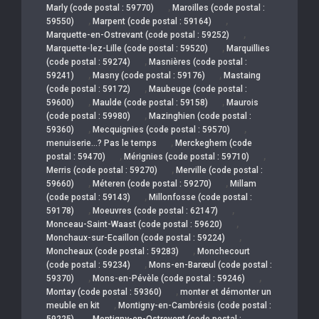
,
Marly (code postal : 59770)
Maroilles (code postal :
,
,
59550)
Marpent (code postal : 59164)
,
Marquette-en-Ostrevant (code postal : 59252)
,
Marquette-lez-Lille (code postal : 59520)
Marquillies
,
(code postal : 59274)
Masnières (code postal :
,
,
59241)
Masny (code postal : 59176)
Mastaing
,
(code postal : 59172)
Maubeuge (code postal :
,
,
59600)
Maulde (code postal : 59158)
Maurois
,
(code postal : 59980)
Mazinghien (code postal :
,
,
59360)
Mecquignies (code postal : 59570)
,
menuiserie…? Pas le temps
Merckeghem (code
,
,
postal : 59470)
Mérignies (code postal : 59710)
,
Merris (code postal : 59270)
Merville (code postal :
,
,
59660)
Méteren (code postal : 59270)
Millam
,
(code postal : 59143)
Millonfosse (code postal :
,
,
59178)
Moeuvres (code postal : 62147)
,
Monceau-Saint-Waast (code postal : 59620)
,
Monchaux-sur-Ecaillon (code postal : 59224)
,
Moncheaux (code postal : 59283)
Monchecourt
,
(code postal : 59234)
Mons-en-Barœul (code postal :
,
,
59370)
Mons-en-Pévèle (code postal : 59246)
,
Montay (code postal : 59360)
monter et démonter un
,
meuble en kit
Montigny-en-Cambrésis (code postal :
,
59225)
Montigny-en-Ostrevent (code postal :