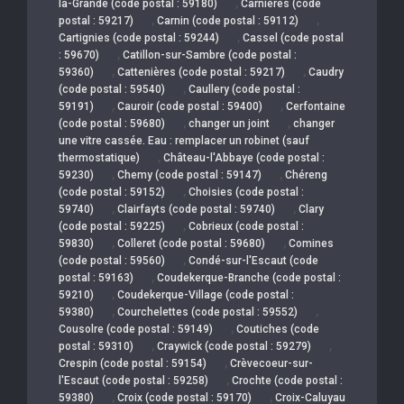
,
la-Grande (code postal : 59180)
Carnières (code
,
,
postal : 59217)
Carnin (code postal : 59112)
,
Cartignies (code postal : 59244)
Cassel (code postal
,
: 59670)
Catillon-sur-Sambre (code postal :
,
,
59360)
Cattenières (code postal : 59217)
Caudry
,
(code postal : 59540)
Caullery (code postal :
,
,
59191)
Cauroir (code postal : 59400)
Cerfontaine
,
,
(code postal : 59680)
changer un joint
changer
une vitre cassée. Eau : remplacer un robinet (sauf
,
thermostatique)
Château-l'Abbaye (code postal :
,
,
59230)
Chemy (code postal : 59147)
Chéreng
,
(code postal : 59152)
Choisies (code postal :
,
,
59740)
Clairfayts (code postal : 59740)
Clary
,
(code postal : 59225)
Cobrieux (code postal :
,
,
59830)
Colleret (code postal : 59680)
Comines
,
(code postal : 59560)
Condé-sur-l'Escaut (code
,
postal : 59163)
Coudekerque-Branche (code postal :
,
59210)
Coudekerque-Village (code postal :
,
,
59380)
Courchelettes (code postal : 59552)
,
Cousolre (code postal : 59149)
Coutiches (code
,
,
postal : 59310)
Craywick (code postal : 59279)
,
Crespin (code postal : 59154)
Crèvecoeur-sur-
,
l'Escaut (code postal : 59258)
Crochte (code postal :
,
,
59380)
Croix (code postal : 59170)
Croix-Caluyau