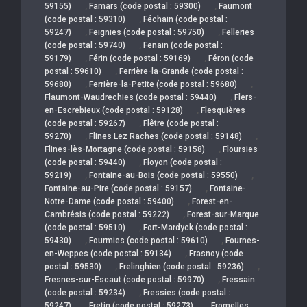
,
,
59155)
Famars (code postal : 59300)
Faumont
,
(code postal : 59310)
Féchain (code postal :
,
,
59247)
Feignies (code postal : 59750)
Felleries
,
(code postal : 59740)
Fenain (code postal :
,
,
59179)
Férin (code postal : 59169)
Féron (code
,
postal : 59610)
Ferrière-la-Grande (code postal :
,
,
59680)
Ferrière-la-Petite (code postal : 59680)
,
Flaumont-Waudrechies (code postal : 59440)
Flers-
,
en-Escrebieux (code postal : 59128)
Flesquières
,
(code postal : 59267)
Flêtre (code postal :
,
,
59270)
Flines Lez Raches (code postal : 59148)
,
Flines-lès-Mortagne (code postal : 59158)
Floursies
,
(code postal : 59440)
Floyon (code postal :
,
,
59219)
Fontaine-au-Bois (code postal : 59550)
,
Fontaine-au-Pire (code postal : 59157)
Fontaine-
,
Notre-Dame (code postal : 59400)
Forest-en-
,
Cambrésis (code postal : 59222)
Forest-sur-Marque
,
(code postal : 59510)
Fort-Mardyck (code postal :
,
,
59430)
Fourmies (code postal : 59610)
Fournes-
,
en-Weppes (code postal : 59134)
Frasnoy (code
,
,
postal : 59530)
Frelinghien (code postal : 59236)
,
Fresnes-sur-Escaut (code postal : 59970)
Fressain
,
(code postal : 59234)
Fressies (code postal :
,
,
59247)
Fretin (code postal : 59273)
Fromelles