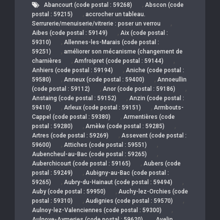
,
Abancourt (code postal : 59268)
Abscon (code
,
postal : 59215)
accrocher un tableau.
,
Serrurerie/menuiserie/vitrerie : poser un verrou
,
Aibes (code postal : 59149)
Aix (code postal :
,
59310)
Allennes-les-Marais (code postal :
,
59251)
améliorer son mécanisme (changement de
,
,
charnières
Amfroipret (code postal : 59144)
,
Anhiers (code postal : 59194)
Aniche (code postal :
,
,
59580)
Anneux (code postal : 59400)
Annoeullin
,
,
(code postal : 59112)
Anor (code postal : 59186)
,
Anstaing (code postal : 59152)
Anzin (code postal :
,
,
59410)
Arleux (code postal : 59151)
Armbouts-
,
Cappel (code postal : 59380)
Armentières (code
,
,
postal : 59280)
Arnèke (code postal : 59285)
,
Artres (code postal : 59269)
Assevent (code postal :
,
,
59600)
Attiches (code postal : 59551)
,
Aubencheul-au-Bac (code postal : 59265)
,
Auberchicourt (code postal : 59165)
Aubers (code
,
postal : 59249)
Aubigny-au-Bac (code postal :
,
,
59265)
Aubry-du-Hainaut (code postal : 59494)
,
Auby (code postal : 59950)
Auchy-lez-Orchies (code
,
,
postal : 59310)
Audignies (code postal : 59570)
,
Aulnoy-lez-Valenciennes (code postal : 59300)
,
Aulnoye-Aymeries (code postal : 59620)
Avelin