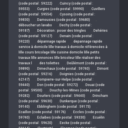
,
(code postal : 59222)
Cuincy (code postal :
,
,
59553)
Curgies (code postal : 59990)
Cuvillers
,
(code postal : 59554)
Cysoing (code postal :
,
,
59830)
Damousies (code postal : 59680)
,
déboucher un lavabo
Dechy (code postal :
,
,
59187)
Décoration : poser des tringles
Dehéries
,
(code postal : 59127)
Denain (code postal :
,
,
59220)
dépannage rapide
depannage rapide
service à domicile lille travaux à domicile référencées à
lille cours bricolage lille cuisine domicile lille petits
travaux lille annonces lille bricoleur lille réaliser des
,
,
travaux l
des toilettes
Deûlémont (code postal :
,
,
59890)
Dimechaux (code postal : 59740)
Dimont
,
(code postal : 59216)
Doignies (code postal :
,
62147)
Dompierre-sur-Helpe (code postal :
,
,
59440)
Don (code postal : 59272)
Douai (code
,
postal : 59500)
Douchy-les-Mines (code postal :
,
,
59282)
Dourlers (code postal : 59440)
Drincham
,
(code postal : 59630)
Dunkerque (code postal :
,
,
59140)
Ebblinghem (code postal : 59173)
,
Ecaillon (code postal : 59176)
Eccles (code postal :
,
,
59740)
Eclaibes (code postal : 59330)
Ecuélin
,
(code postal : 59620)
Eecke (code postal :
,
,