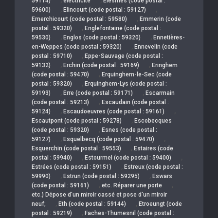
59114)
électricité
Elesmes (code postal :
,
,
59600)
Elincourt (code postal : 59127)
,
Emerchicourt (code postal : 59580)
Emmerin (code
,
postal : 59320)
Englefontaine (code postal :
,
,
59530)
Englos (code postal : 59320)
Ennetières-
,
en-Weppes (code postal : 59320)
Ennevelin (code
,
postal : 59710)
Eppe-Sauvage (code postal :
,
,
59132)
Erchin (code postal : 59169)
Eringhem
,
(code postal : 59470)
Erquinghem-le-Sec (code
,
postal : 59320)
Erquinghem-Lys (code postal :
,
,
59193)
Erre (code postal : 59171)
Escarmain
,
(code postal : 59213)
Escaudain (code postal :
,
,
59124)
Escaudoeuvres (code postal : 59161)
,
Escautpont (code postal : 59278)
Escobecques
,
(code postal : 59320)
Esnes (code postal :
,
,
59127)
Esquelbecq (code postal : 59470)
,
Esquerchin (code postal : 59553)
Estaires (code
,
,
postal : 59940)
Estourmel (code postal : 59400)
,
Estrées (code postal : 59151)
Estreux (code postal :
,
,
59990)
Estrun (code postal : 59295)
Eswars
,
,
(code postal : 59161)
etc. Réparer une porte
etc.) Dépose d'un miroir cassé et pose d'un miroir
,
,
neuf;
Eth (code postal : 59144)
Etroeungt (code
,
postal : 59219)
Faches-Thumesnil (code postal :