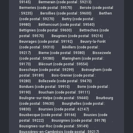
,
,
59145)
Bermerain (code postal : 59213)
,
Bermeries (code postal : 59570)
Bersée (code postal
,
,
: 59235)
Bersillies (code postal : 59600)
Berthen
,
(code postal : 59270)
Bertry (code postal :
,
,
59980)
Béthencourt (code postal : 59540)
,
Bettignies (code postal : 59600)
Bettrechies (code
,
,
postal : 59570)
Beugnies (code postal : 59216)
,
Beuvrages (code postal : 59192)
Beuvry-la-Forêt
,
(code postal : 59310)
Bévillers (code postal :
,
,
59217)
Bierne (code postal : 59380)
Bissezeele
,
(code postal : 59380)
Blaringhem (code postal :
,
,
59173)
Blécourt (code postal : 59554)
,
Boeschepe (code postal : 59299)
Boëseghem (code
,
postal : 59189)
Bois-Grenier (code postal :
,
,
59280)
Bollezeele (code postal : 59470)
,
Bondues (code postal : 59910)
Borre (code postal :
,
,
59190)
Bouchain (code postal : 59111)
,
Boulogne-sur-Helpe (code postal : 59440)
Bourbourg
,
(code postal : 59630)
Bourghelles (code postal :
,
,
59830)
Boursies (code postal : 62147)
,
Bousbecque (code postal : 59166)
Bousies (code
,
,
postal : 59222)
Bousignies (code postal : 59178)
,
Bousignies-sur-Roc (code postal : 59149)
,
Boussières-en-Cambrésis (code postal : 59217)