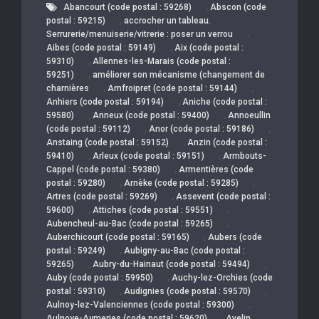
,
Abancourt (code postal : 59268)
Abscon (code
,
postal : 59215)
accrocher un tableau.
,
Serrurerie/menuiserie/vitrerie : poser un verrou
,
Aibes (code postal : 59149)
Aix (code postal :
,
59310)
Allennes-les-Marais (code postal :
,
59251)
améliorer son mécanisme (changement de
,
,
charnières
Amfroipret (code postal : 59144)
,
Anhiers (code postal : 59194)
Aniche (code postal :
,
,
59580)
Anneux (code postal : 59400)
Annoeullin
,
,
(code postal : 59112)
Anor (code postal : 59186)
,
Anstaing (code postal : 59152)
Anzin (code postal :
,
,
59410)
Arleux (code postal : 59151)
Armbouts-
,
Cappel (code postal : 59380)
Armentières (code
,
,
postal : 59280)
Arnèke (code postal : 59285)
,
Artres (code postal : 59269)
Assevent (code postal :
,
,
59600)
Attiches (code postal : 59551)
,
Aubencheul-au-Bac (code postal : 59265)
,
Auberchicourt (code postal : 59165)
Aubers (code
,
postal : 59249)
Aubigny-au-Bac (code postal :
,
,
59265)
Aubry-du-Hainaut (code postal : 59494)
,
Auby (code postal : 59950)
Auchy-lez-Orchies (code
,
,
postal : 59310)
Audignies (code postal : 59570)
,
Aulnoy-lez-Valenciennes (code postal : 59300)
,
Aulnoye-Aymeries (code postal : 59620)
Avelin