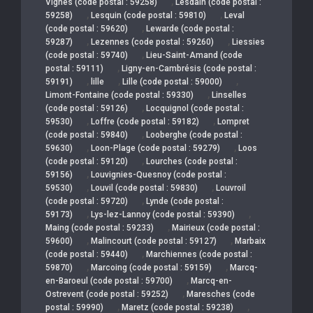
,
Vignes (code postal : 59258)
Lesdain (code postal :
,
,
59258)
Lesquin (code postal : 59810)
Leval
,
(code postal : 59620)
Lewarde (code postal :
,
,
59287)
Lezennes (code postal : 59260)
Liessies
,
(code postal : 59740)
Lieu-Saint-Amand (code
,
postal : 59111)
Ligny-en-Cambrésis (code postal :
,
,
,
59191)
lille
Lille (code postal : 59000)
,
Limont-Fontaine (code postal : 59330)
Linselles
,
(code postal : 59126)
Locquignol (code postal :
,
,
59530)
Loffre (code postal : 59182)
Lompret
,
(code postal : 59840)
Looberghe (code postal :
,
,
59630)
Loon-Plage (code postal : 59279)
Loos
,
(code postal : 59120)
Lourches (code postal :
,
59156)
Louvignies-Quesnoy (code postal :
,
,
59530)
Louvil (code postal : 59830)
Louvroil
,
(code postal : 59720)
Lynde (code postal :
,
,
59173)
Lys-lez-Lannoy (code postal : 59390)
,
Maing (code postal : 59233)
Mairieux (code postal :
,
,
59600)
Malincourt (code postal : 59127)
Marbaix
,
(code postal : 59440)
Marchiennes (code postal :
,
,
59870)
Marcoing (code postal : 59159)
Marcq-
,
en-Baroeul (code postal : 59700)
Marcq-en-
,
Ostrevent (code postal : 59252)
Maresches (code
,
,
postal : 59990)
Maretz (code postal : 59238)