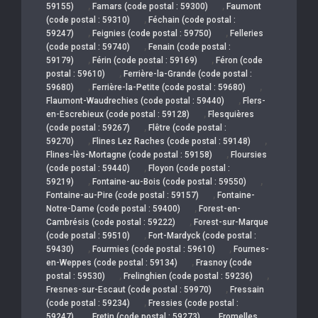
,
,
59155)
Famars (code postal : 59300)
Faumont
,
(code postal : 59310)
Féchain (code postal :
,
,
59247)
Feignies (code postal : 59750)
Felleries
,
(code postal : 59740)
Fenain (code postal :
,
,
59179)
Férin (code postal : 59169)
Féron (code
,
postal : 59610)
Ferrière-la-Grande (code postal :
,
,
59680)
Ferrière-la-Petite (code postal : 59680)
,
Flaumont-Waudrechies (code postal : 59440)
Flers-
,
en-Escrebieux (code postal : 59128)
Flesquières
,
(code postal : 59267)
Flêtre (code postal :
,
,
59270)
Flines Lez Raches (code postal : 59148)
,
Flines-lès-Mortagne (code postal : 59158)
Floursies
,
(code postal : 59440)
Floyon (code postal :
,
,
59219)
Fontaine-au-Bois (code postal : 59550)
,
Fontaine-au-Pire (code postal : 59157)
Fontaine-
,
Notre-Dame (code postal : 59400)
Forest-en-
,
Cambrésis (code postal : 59222)
Forest-sur-Marque
,
(code postal : 59510)
Fort-Mardyck (code postal :
,
,
59430)
Fourmies (code postal : 59610)
Fournes-
,
en-Weppes (code postal : 59134)
Frasnoy (code
,
,
postal : 59530)
Frelinghien (code postal : 59236)
,
Fresnes-sur-Escaut (code postal : 59970)
Fressain
,
(code postal : 59234)
Fressies (code postal :
,
,
59247)
Fretin (code postal : 59273)
Fromelles