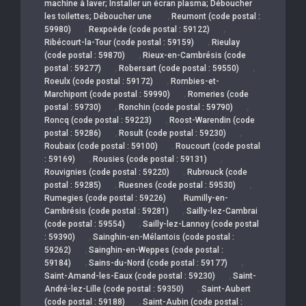
machine à laver; Installer un écran plasma; Déboucher
,
les toilettes; Déboucher une
Reumont (code postal :
,
,
59980)
Rexpoëde (code postal : 59122)
,
Ribécourt-la-Tour (code postal : 59159)
Rieulay
,
(code postal : 59870)
Rieux-en-Cambrésis (code
,
,
postal : 59277)
Robersart (code postal : 59550)
,
Roeulx (code postal : 59172)
Rombies-et-
,
Marchipont (code postal : 59990)
Romeries (code
,
,
postal : 59730)
Ronchin (code postal : 59790)
,
Roncq (code postal : 59223)
Roost-Warendin (code
,
,
postal : 59286)
Rosult (code postal : 59230)
,
Roubaix (code postal : 59100)
Roucourt (code postal
,
,
: 59169)
Rousies (code postal : 59131)
,
Rouvignies (code postal : 59220)
Rubrouck (code
,
,
postal : 59285)
Ruesnes (code postal : 59530)
,
Rumegies (code postal : 59226)
Rumilly-en-
,
Cambrésis (code postal : 59281)
Sailly-lez-Cambrai
,
(code postal : 59554)
Sailly-lez-Lannoy (code postal
,
: 59390)
Sainghin-en-Mélantois (code postal :
,
59262)
Sainghin-en-Weppes (code postal :
,
,
59184)
Sains-du-Nord (code postal : 59177)
,
Saint-Amand-les-Eaux (code postal : 59230)
Saint-
,
André-lez-Lille (code postal : 59350)
Saint-Aubert
,
(code postal : 59188)
Saint-Aubin (code postal :