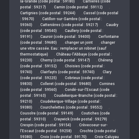
,
la-Grande (code postal : 59180)
Carnières (code
,
,
postal : 59217)
Carnin (code postal : 59112)
,
Cartignies (code postal : 59244)
Cassel (code postal
,
: 59670)
Catillon-sur-Sambre (code postal :
,
,
59360)
Cattenières (code postal : 59217)
Caudry
,
(code postal : 59540)
Caullery (code postal :
,
,
59191)
Cauroir (code postal : 59400)
Cerfontaine
,
,
(code postal : 59680)
changer un joint
changer
une vitre cassée. Eau : remplacer un robinet (sauf
,
thermostatique)
Château-l'Abbaye (code postal :
,
,
59230)
Chemy (code postal : 59147)
Chéreng
,
(code postal : 59152)
Choisies (code postal :
,
,
59740)
Clairfayts (code postal : 59740)
Clary
,
(code postal : 59225)
Cobrieux (code postal :
,
,
59830)
Colleret (code postal : 59680)
Comines
,
(code postal : 59560)
Condé-sur-l'Escaut (code
,
postal : 59163)
Coudekerque-Branche (code postal :
,
59210)
Coudekerque-Village (code postal :
,
,
59380)
Courchelettes (code postal : 59552)
,
Cousolre (code postal : 59149)
Coutiches (code
,
,
postal : 59310)
Craywick (code postal : 59279)
,
Crespin (code postal : 59154)
Crèvecoeur-sur-
,
l'Escaut (code postal : 59258)
Crochte (code postal :
,
,
59380)
Croix (code postal : 59170)
Croix-Caluyau