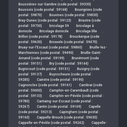
,
Boussières-sur-Sambre (code postal : 59330)
,
Boussois (code postal : 59168)
Bouvignies (code
,
,
postal : 59870)
Bouvines (code postal : 59830)
,
Bray-Dunes (code postal : 59123)
Briastre (code
,
,
postal : 59730)
bricolage 59
bricolage à
,
,
,
domicile
Bricolage domicile
Bricolage lille
,
Brillon (code postal : 59178)
Brouckerque (code
,
,
postal : 59630)
Broxeele (code postal : 59470)
,
Bruay-sur-l'Escaut (code postal : 59860)
Bruille-lez-
,
Marchiennes (code postal : 59490)
Bruille-Saint-
,
Amand (code postal : 59199)
Brunémont (code
,
,
postal : 59151)
Bry (code postal : 59144)
,
Bugnicourt (code postal : 59151)
Busigny (code
,
postal : 59137)
Buysscheure (code postal :
,
,
59285)
Caëstre (code postal : 59190)
,
Cagnoncles (code postal : 59161)
Cambrai (code
,
postal : 59400)
Camphin-en-Carembault (code
,
postal : 59133)
Camphin-en-Pévèle (code postal :
,
59780)
Cantaing-sur-Escaut (code postal :
,
,
59267)
Cantin (code postal : 59169)
Capelle
,
(code postal : 59213)
Capinghem (code postal :
,
,
59160)
Cappelle-Brouck (code postal : 59630)
,
Cappelle-en-Pévèle (code postal : 59242)
Cappelle-