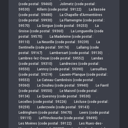
,
(code postal : 59460)
Jolimetz (code postal :
,
,
59530)
Killem (code postal : 59122)
La Bassée
,
(code postal : 59480)
La Chapelle-d'Armentières
,
(code postal : 59930)
La Flamengrie (code postal :
,
,
59570)
La Gorgue (code postal : 59253)
La
,
Groise (code postal : 59360)
La Longueville (code
,
postal : 59570)
La Madeleine (code postal :
,
,
59110)
La Neuville (code postal : 59239)
La
,
Sentinelle (code postal : 59174)
Lallaing (code
,
,
postal : 59167)
Lambersart (code postal : 59130)
,
Lambres-lez-Douai (code postal : 59552)
Landas
,
(code postal : 59310)
Landrecies (code postal :
,
,
59550)
Lannoy (code postal : 59390)
Larouillies
,
(code postal : 59219)
Lauwin-Planque (code postal :
,
59553)
Le Cateau-Cambrésis (code postal :
,
,
59360)
Le Doulieu (code postal : 59940)
Le Favril
,
(code postal : 59550)
Le Maisnil (code postal :
,
,
59134)
Le Quesnoy (code postal : 59530)
,
Lecelles (code postal : 59226)
Lécluse (code postal :
,
,
59259)
Lederzeele (code postal : 59143)
,
Ledringhem (code postal : 59470)
Leers (code postal
,
,
: 59115)
Leffrinckoucke (code postal : 59495)
,
Les Moëres (code postal : 59122)
Les Rues-des-