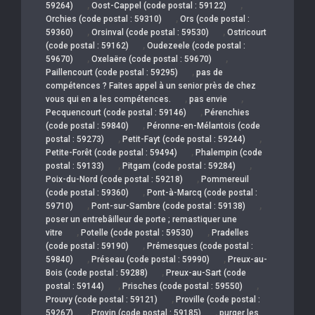
,
,
59264)
Oost-Cappel (code postal : 59122)
,
Orchies (code postal : 59310)
Ors (code postal :
,
,
59360)
Orsinval (code postal : 59530)
Ostricourt
,
(code postal : 59162)
Oudezeele (code postal :
,
,
59670)
Oxelaëre (code postal : 59670)
,
Paillencourt (code postal : 59295)
pas de
compétences ? Faites appel à un senior près de chez
,
,
vous qui en a les compétences.
pas envie
,
Pecquencourt (code postal : 59146)
Pérenchies
,
(code postal : 59840)
Péronne-en-Mélantois (code
,
,
postal : 59273)
Petit-Fayt (code postal : 59244)
,
Petite-Forêt (code postal : 59494)
Phalempin (code
,
,
postal : 59133)
Pitgam (code postal : 59284)
,
Poix-du-Nord (code postal : 59218)
Pommereuil
,
(code postal : 59360)
Pont-à-Marcq (code postal :
,
,
59710)
Pont-sur-Sambre (code postal : 59138)
poser un entrebâilleur de porte ; remastiquer une
,
,
vitre
Potelle (code postal : 59530)
Pradelles
,
(code postal : 59190)
Prémesques (code postal :
,
,
59840)
Préseau (code postal : 59990)
Preux-au-
,
Bois (code postal : 59288)
Preux-au-Sart (code
,
,
postal : 59144)
Prisches (code postal : 59550)
,
Prouvy (code postal : 59121)
Proville (code postal :
,
,
59267)
Provin (code postal : 59185)
purger les