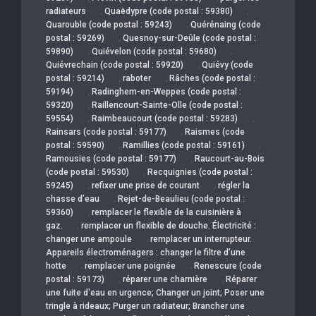
,
,
radiateurs
Quaëdypre (code postal : 59380)
,
Quarouble (code postal : 59243)
Quérénaing (code
,
postal : 59269)
Quesnoy-sur-Deûle (code postal :
,
,
59890)
Quiévelon (code postal : 59680)
,
Quiévrechain (code postal : 59920)
Quiévy (code
,
,
postal : 59214)
raboter
Râches (code postal :
,
59194)
Radinghem-en-Weppes (code postal :
,
59320)
Raillencourt-Sainte-Olle (code postal :
,
,
59554)
Raimbeaucourt (code postal : 59283)
,
Rainsars (code postal : 59177)
Raismes (code
,
,
postal : 59590)
Ramillies (code postal : 59161)
,
Ramousies (code postal : 59177)
Raucourt-au-Bois
,
(code postal : 59530)
Recquignies (code postal :
,
,
59245)
refixer une prise de courant
régler la
,
chasse d’eau
Rejet-de-Beaulieu (code postal :
,
59360)
remplacer le flexible de la cuisinière à
,
gaz.
remplacer un flexible de douche. Électricité :
,
changer une ampoule
remplacer un interrupteur.
Appareils électroménagers : changer le filtre d’une
,
,
hotte
remplacer une poignée
Renescure (code
,
,
postal : 59173)
réparer une charnière
Réparer
une fuite d'eau en urgence; Changer un joint; Poser une
tringle à rideaux; Purger un radiateur; Brancher une