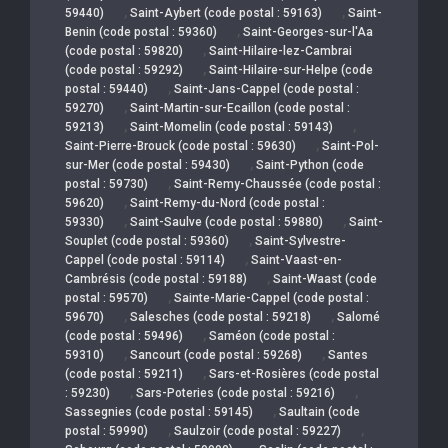
,
,
59440)
Saint-Aybert (code postal : 59163)
Saint-
,
Benin (code postal : 59360)
Saint-Georges-sur-l'Aa
,
(code postal : 59820)
Saint-Hilaire-lez-Cambrai
,
(code postal : 59292)
Saint-Hilaire-sur-Helpe (code
,
postal : 59440)
Saint-Jans-Cappel (code postal :
,
59270)
Saint-Martin-sur-Ecaillon (code postal :
,
,
59213)
Saint-Momelin (code postal : 59143)
,
Saint-Pierre-Brouck (code postal : 59630)
Saint-Pol-
,
sur-Mer (code postal : 59430)
Saint-Python (code
,
postal : 59730)
Saint-Remy-Chaussée (code postal :
,
59620)
Saint-Remy-du-Nord (code postal :
,
,
59330)
Saint-Saulve (code postal : 59880)
Saint-
,
Souplet (code postal : 59360)
Saint-Sylvestre-
,
Cappel (code postal : 59114)
Saint-Vaast-en-
,
Cambrésis (code postal : 59188)
Saint-Waast (code
,
postal : 59570)
Sainte-Marie-Cappel (code postal :
,
,
59670)
Salesches (code postal : 59218)
Salomé
,
(code postal : 59496)
Saméon (code postal :
,
,
59310)
Sancourt (code postal : 59268)
Santes
,
(code postal : 59211)
Sars-et-Rosières (code postal
,
,
: 59230)
Sars-Poteries (code postal : 59216)
,
Sassegnies (code postal : 59145)
Saultain (code
,
,
postal : 59990)
Saulzoir (code postal : 59227)