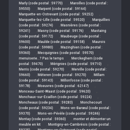
,
Marly (code postal : 59770)
Maroilles (code postal :
,
,
59550)
Marpent (code postal : 59164)
,
Marquette-en-Ostrevant (code postal : 59252)
,
Marquette-lez-Lille (code postal : 59520)
Marquillies
,
(code postal : 59274)
Masnières (code postal :
,
,
59241)
Masny (code postal : 59176)
Mastaing
,
(code postal : 59172)
Maubeuge (code postal :
,
,
59600)
Maulde (code postal : 59158)
Maurois
,
(code postal : 59980)
Mazinghien (code postal :
,
,
59360)
Mecquignies (code postal : 59570)
,
menuiserie…? Pas le temps
Merckeghem (code
,
,
postal : 59470)
Mérignies (code postal : 59710)
,
Merris (code postal : 59270)
Merville (code postal :
,
,
59660)
Méteren (code postal : 59270)
Millam
,
(code postal : 59143)
Millonfosse (code postal :
,
,
59178)
Moeuvres (code postal : 62147)
,
Monceau-Saint-Waast (code postal : 59620)
,
Monchaux-sur-Ecaillon (code postal : 59224)
,
Moncheaux (code postal : 59283)
Monchecourt
,
(code postal : 59234)
Mons-en-Barœul (code postal :
,
,
59370)
Mons-en-Pévèle (code postal : 59246)
,
Montay (code postal : 59360)
monter et démonter un
,
meuble en kit
Montigny-en-Cambrésis (code postal :
,
59225)
Montigny-en-Ostrevent (code postal :