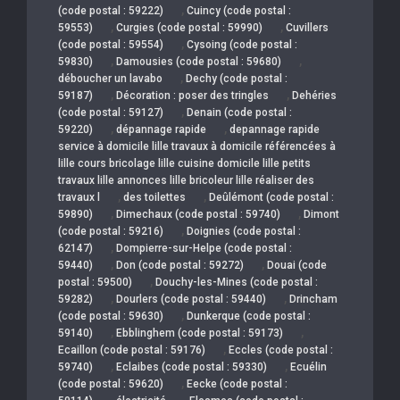
,
(code postal : 59222)
Cuincy (code postal :
,
,
59553)
Curgies (code postal : 59990)
Cuvillers
,
(code postal : 59554)
Cysoing (code postal :
,
,
59830)
Damousies (code postal : 59680)
,
déboucher un lavabo
Dechy (code postal :
,
,
59187)
Décoration : poser des tringles
Dehéries
,
(code postal : 59127)
Denain (code postal :
,
,
59220)
dépannage rapide
depannage rapide
service à domicile lille travaux à domicile référencées à
lille cours bricolage lille cuisine domicile lille petits
travaux lille annonces lille bricoleur lille réaliser des
,
,
travaux l
des toilettes
Deûlémont (code postal :
,
,
59890)
Dimechaux (code postal : 59740)
Dimont
,
(code postal : 59216)
Doignies (code postal :
,
62147)
Dompierre-sur-Helpe (code postal :
,
,
59440)
Don (code postal : 59272)
Douai (code
,
postal : 59500)
Douchy-les-Mines (code postal :
,
,
59282)
Dourlers (code postal : 59440)
Drincham
,
(code postal : 59630)
Dunkerque (code postal :
,
,
59140)
Ebblinghem (code postal : 59173)
,
Ecaillon (code postal : 59176)
Eccles (code postal :
,
,
59740)
Eclaibes (code postal : 59330)
Ecuélin
,
(code postal : 59620)
Eecke (code postal :
,
,