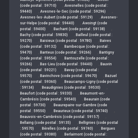
,
(code postal : 59710)
Avesnelles (code postal :
,
,
59440)
Avesnes-le-Sec (code postal : 59296)
,
Avesnes-les-Aubert (code postal : 59129)
Avesnes-
,
sur-Helpe (code postal : 59440)
Awoingt (code
,
,
postal : 59400)
Bachant (code postal : 59138)
,
Bachy (code postal : 59830)
Bailleul (code postal :
,
,
59270)
Baisieux (code postal : 59780)
Baives
,
(code postal : 59132)
Bambecque (code postal :
,
,
59470)
Banteux (code postal : 59266)
Bantigny
,
(code postal : 59554)
Bantouzelle (code postal :
,
,
59266)
Bas-Lieu (code postal : 59440)
Bauvin
,
(code postal : 59221)
Bavay (code postal :
,
,
59570)
Bavinchove (code postal : 59670)
Bazuel
,
(code postal : 59360)
Beaucamps-Ligny (code postal
,
,
: 59134)
Beaudignies (code postal : 59530)
,
Beaufort (code postal : 59330)
Beaumont-en-
,
Cambrésis (code postal : 59540)
Beaurain (code
,
postal : 59730)
Beaurepaire-sur-Sambre (code
,
,
postal : 59550)
Beaurieux (code postal : 59740)
,
Beauvois-en-Cambrésis (code postal : 59157)
,
Bellaing (code postal : 59135)
Bellignies (code postal
,
,
: 59570)
Bérelles (code postal : 59740)
Bergues
,
(code postal : 59380)
Berlaimont (code postal :