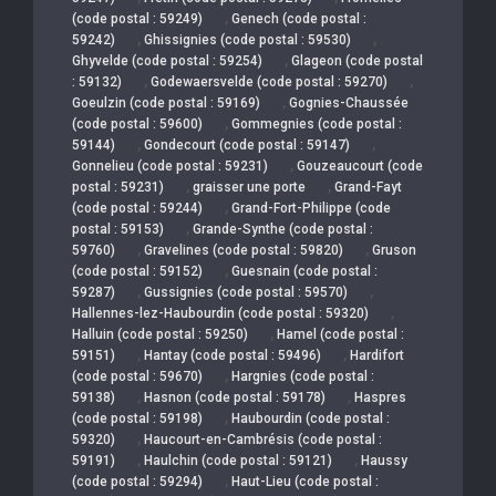
,
(code postal : 59249)
Genech (code postal :
,
,
59242)
Ghissignies (code postal : 59530)
,
Ghyvelde (code postal : 59254)
Glageon (code postal
,
,
: 59132)
Godewaersvelde (code postal : 59270)
,
Goeulzin (code postal : 59169)
Gognies-Chaussée
,
(code postal : 59600)
Gommegnies (code postal :
,
,
59144)
Gondecourt (code postal : 59147)
,
Gonnelieu (code postal : 59231)
Gouzeaucourt (code
,
,
postal : 59231)
graisser une porte
Grand-Fayt
,
(code postal : 59244)
Grand-Fort-Philippe (code
,
postal : 59153)
Grande-Synthe (code postal :
,
,
59760)
Gravelines (code postal : 59820)
Gruson
,
(code postal : 59152)
Guesnain (code postal :
,
,
59287)
Gussignies (code postal : 59570)
,
Hallennes-lez-Haubourdin (code postal : 59320)
,
Halluin (code postal : 59250)
Hamel (code postal :
,
,
59151)
Hantay (code postal : 59496)
Hardifort
,
(code postal : 59670)
Hargnies (code postal :
,
,
59138)
Hasnon (code postal : 59178)
Haspres
,
(code postal : 59198)
Haubourdin (code postal :
,
59320)
Haucourt-en-Cambrésis (code postal :
,
,
59191)
Haulchin (code postal : 59121)
Haussy
,
(code postal : 59294)
Haut-Lieu (code postal :