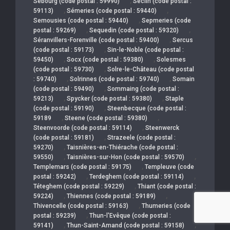
,
Sebourg (code postal : 59990)
Seclin (code postal :
,
,
59113)
Sémeries (code postal : 59440)
,
Semousies (code postal : 59440)
Sepmeries (code
,
,
postal : 59269)
Sequedin (code postal : 59320)
,
Séranvillers-Forenville (code postal : 59400)
Sercus
,
(code postal : 59173)
Sin-le-Noble (code postal :
,
,
59450)
Socx (code postal : 59380)
Solesmes
,
(code postal : 59730)
Solre-le-Château (code postal
,
,
: 59740)
Solrinnes (code postal : 59740)
Somain
,
(code postal : 59490)
Sommaing (code postal :
,
,
59213)
Spycker (code postal : 59380)
Staple
,
(code postal : 59190)
Steenbecque (code postal :
,
,
59189
Steene (code postal : 59380)
,
Steenvoorde (code postal : 59114)
Steenwerck
,
(code postal : 59181)
Strazeele (code postal :
,
59270)
Taisnières-en-Thiérache (code postal :
,
,
59550)
Taisnières-sur-Hon (code postal : 59570)
,
Templemars (code postal : 59175)
Templeuve (code
,
,
postal : 59242)
Terdeghem (code postal : 59114)
,
Téteghem (code postal : 59229)
Thiant (code postal :
,
,
59224)
Thiennes (code postal : 59189)
,
Thivencelle (code postal : 59163)
Thumeries (code
,
postal : 59239)
Thun-l'Evêque (code postal :
,
,
59141)
Thun-Saint-Amand (code postal : 59158)