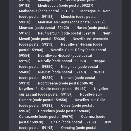
,
,
59182)
Montrécourt (code postal : 59227)
,
Morbecque (code postal : 59190)
Mortagne-du-Nord
,
(code postal : 59158)
Mouchin (code postal :
,
,
59310)
Moustier-en-Fagne (code postal : 59132)
,
Mouvaux (code postal : 59420)
Naves (code postal :
,
,
59161)
Neuf-Berquin (code postal : 59940)
Neuf-
,
Mesnil (code postal : 59330)
Neuville-en-Avesnois
,
(code postal : 59218)
Neuville-en-Ferrain (code
,
postal : 59960)
Neuville-Saint-Rémy (code postal :
,
59554)
Neuville-sur-Escaut (code postal :
,
,
59293)
Neuvilly (code postal : 59360)
Nieppe
,
(code postal : 59850)
Niergnies (code postal :
,
,
59400)
Nieurlet (code postal : 59143)
Nivelle
,
(code postal : 59230)
Nomain (code postal :
,
,
59310)
Noordpeene (code postal : 59670)
,
Noyelles-lès-Seclin (code postal : 59139)
Noyelles-
,
sur-Escaut (code postal : 59159)
Noyelles-sur-
,
Sambre (code postal : 59550)
Noyelles-sur-Selle
,
(code postal : 59282)
Obies (code postal :
,
,
59570)
Obrechies (code postal : 59680)
,
Ochtezeele (code postal : 59670)
Odomez (code
,
,
postal : 59970)
Ohain (code postal : 59132)
Oisy
,
(code postal : 59195)
Onnaing (code postal :