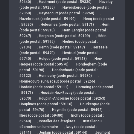
,
,
59440)
Hautmont (code postal : 59330)
Haveluy
,
(code postal : 59255)
Haverskerque (code postal :
,
,
62350)
Haynecourt (code postal : 59268)
,
Hazebrouck (code postal : 59190)
Hecq (code postal
,
,
: 59530)
Hélesmes (code postal : 59171)
Hem
,
(code postal : 59510)
Hem-Lenglet (code postal :
,
,
59247)
Hergnies (code postal : 59199)
Hérin
,
(code postal : 59195)
Herlies (code postal :
,
,
59134)
Herrin (code postal : 59147)
Herzeele
,
(code postal : 59470)
Hestrud (code postal :
,
,
59740)
Holque (code postal : 59143)
Hon-
,
Hergies (code postal : 59570)
Hondeghem (code
,
postal : 59190)
Hondschoote (code postal :
,
,
59122)
Honnechy (code postal : 59980)
,
Honnecourt-sur-Escaut (code postal : 59266)
,
Hordain (code postal : 59111)
Hornaing (code postal
,
: 59171)
Houdain-lez-Bavay (code postal :
,
59570)
Houplin-Ancoisne (code postal : 59263)
,
Houplines (code postal : 59116)
Houtkerque (code
,
,
postal : 59470)
Hoymille (code postal : 59492)
,
Illies (code postal : 59480)
Inchy (code postal :
,
,
59540)
installer des étagères
installer ou
,
décrocher un luminaire
Iwuy (code postal :
,
,
59141)
Jenlain (code postal : 59144)
Jeumont